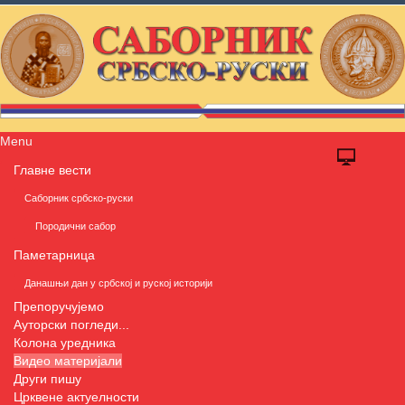
Menu
Главне вести
Саборник србско-руски
Породични сабор
Паметарница
Данашњи дан у србској и руској историји
Препоручујемо
Ауторски погледи...
Колона уредника
Видео материјали
Други пишу
Црквене актуелности