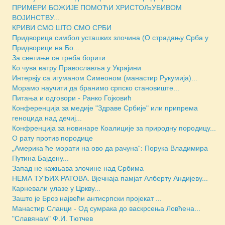
ПРИМЕРИ БОЖИЈЕ ПОМОЋИ ХРИСТОЉУБИВОМ
ВОЈИНСТВУ...
КРИВИ СМО ШТО СМО СРБИ
Придворица симбол усташких злочина (О страдању Срба у
Придворици на Бо...
За светиње се треба борити
Ко чува ватру Православља у Украјини
Интервју са игуманом Симеоном (манастир Рукумија)...
Морамо научити да бранимо српско становиште...
Питања и одговори - Ранко Гојковић
Конференција за медије "Здраве Србије" или припрема
геноцида над дечиј...
Конфренција за новинаре Коалиције за природну породицу...
О рату против породице
„Америка ће морати на ово да рачуна“: Порука Владимира
Путина Бајдену...
Запад не кажњава злочине над Србима
НЕМА ТУЂИХ РАТОВА. Вјечнаја памјат Алберту Андијеву...
Карневали улазе у Цркву...
Зашто је Броз највећи антисрпски пројекат ...
Манастир Сланци - Од сумрака до васкрсења Ловћена...
"Славянам" Ф.И. Тютчев