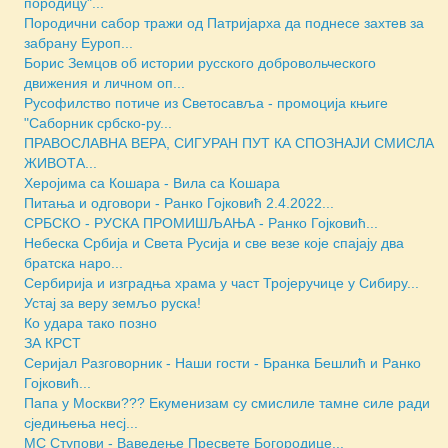
породицу"...
Породични сабор тражи од Патријарха да поднесе захтев за
забрану Еуроп...
Борис Земцов об истории русского добровольческого
движения и личном оп...
Русофилство потиче из Светосавља - промоција књиге
"Саборник србско-ру...
ПРАВОСЛАВНА ВЕРА, СИГУРАН ПУТ КА СПОЗНАЈИ СМИСЛА
ЖИВОТА...
Херојима са Кошара - Вила са Кошара
Питања и одговори - Ранко Гојковић 2.4.2022...
СРБСКО - РУСКА ПРОМИШЉАЊА - Ранко Гојковић...
Небеска Србија и Света Русија и све везе које спајају два
братска наро...
Сербирија и изградња храма у част Тројеручице у Сибиру...
Устај за веру земљо руска!
Ко удара тако позно
ЗА КРСТ
Серијал Разговорник - Наши гости - Бранка Бешлић и Ранко
Гојковић...
Папа у Москви??? Екуменизам су смислиле тамне силе ради
сједињења несј...
МС Ступови - Ваведење Пресвете Богородице...