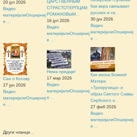
ЦАРСТВЕННЫМ
20 јул 2026
Как вера связывает
СТРАСТОТЕРПЦАМ
Видео
русских и се...
РОМАНОВЫМ...
материјали
Опширниј
30 јун 2026
16 јул 2026
е ...
Видео
Видео
материјали
Опширниј
материјали
Опширниј
е ...
е ...
Нема предаје!
Как икона Божией
17 мар 2026
Сан о Косову
Матери
Видео
27 јун 2026
«Троеручица» и
материјали
Опширниј
Видео
образ Святого Саввы
е ...
материјали
Опширниј
Сербского о...
е ...
27 феб 2026
Видео
материјали
Опширниј
е ...
Други чланци...