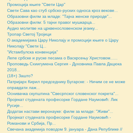
Промоција књиге "Свети Цар"
Свети Сава као стуб србско-руских односа кроз векове...
Образовни филм за младе: "Тајна женске природе"...
Образовни филм: 5 тајни правог мушкарца...
Аудио молитве на црквенословенском језику...
Тропар Светој Тројици
О академијама Цару Николају и промоцији књиге о Цару
Николају "Свети Ц...
"Истамбулска конвенција"
Лепе србске и руске песама о Васкрсењу Христовом......
Проповедь Схиигумена Сергия - Духовника Павла Дацюка
2018...
(18+) Зашто?
Патријарх Кирил председнику Бугарске: - Ничим се не може
оправдати лаж...
Оснивачка скупштина "Свесрпског словенског покрета"...
Пројекат студената професорке Гордане Наумовић: Лик
Русије...
Додатак настави веронауке: филм за младе: "Живи"...
Пројекат студената професорке Гордане Наумовић -
Романови и Србија, Пр...
Свечана академија поводом 9. јануара - Дана Републике //