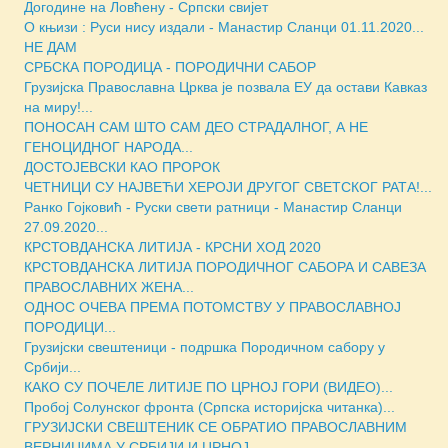
Догодине на Ловћену - Српски свијет
О књизи : Руси нису издали - Манастир Сланци 01.11.2020...
НЕ ДАМ
СРБСКА ПОРОДИЦА - ПОРОДИЧНИ САБОР
Грузијска Православна Црква је позвала ЕУ да остави Кавказ
на миру!...
ПОНОСАН САМ ШТО САМ ДЕО СТРАДАЛНОГ, А НЕ
ГЕНОЦИДНОГ НАРОДА...
ДОСТОЈЕВСКИ КАО ПРОРОК
ЧЕТНИЦИ СУ НАЈВЕЋИ ХЕРОЈИ ДРУГОГ СВЕТСКОГ РАТА!...
Ранко Гојковић - Руски свети ратници - Манастир Сланци
27.09.2020...
КРСТОВДАНСКА ЛИТИЈА - КРСНИ ХОД 2020
КРСТОВДАНСКА ЛИТИЈА ПОРОДИЧНОГ САБОРА И САВЕЗА
ПРАВОСЛАВНИХ ЖЕНА...
ОДНОС ОЧЕВА ПРЕМА ПОТОМСТВУ У ПРАВОСЛАВНОЈ
ПОРОДИЦИ...
Грузијски свештеници - подршка Породичном сабору у
Србији...
КАКО СУ ПОЧЕЛЕ ЛИТИЈЕ ПО ЦРНОЈ ГОРИ (ВИДЕО)...
Пробој Солунског фронта (Српска историјска читанка)...
ГРУЗИЈСКИ СВЕШТЕНИК СЕ ОБРАТИО ПРАВОСЛАВНИМ
ВЕРНИЦИМА У СРБИЈИ И ЦРНОЈ...