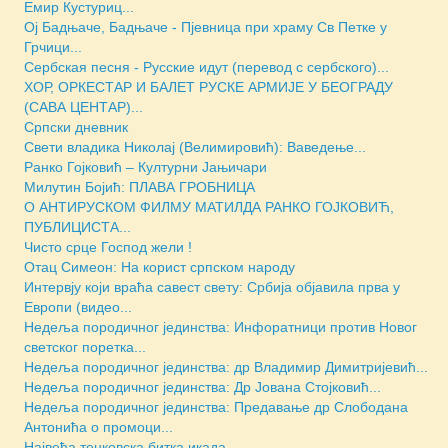
Емир Кустуриц...
Ој Бадњаче, Бадњаче - Пјевница при храму Св Петке у
Грчици...
Сербская песня - Русские идут (перевод с сербского)...
ХОР, ОРКЕСТАР И БАЛЕТ РУСКЕ АРМИЈЕ У БЕОГРАДУ
(САВА ЦЕНТАР)...
Српски дневник
Свети владика Николај (Велимировић): Ваведење...
Ранко Гојковић – Културни Јањичари
Милутин Бојић: ПЛАВА ГРОБНИЦА
О АНТИРУСКОМ ФИЛМУ МАТИЛДА РАНКО ГОЈКОВИЋ,
ПУБЛИЦИСТА...
Чисто срце Господ жели !
Отац Симеон: На корист српском народу
Интервју који враћа савест свету: Србија објавила прва у
Европи (видео...
Недеља породичног јединства: Инфоратници против Новог
светског поретка...
Недеља породичног јединства: др Владимир Димитријевић...
Недеља породичног јединства: Др Јована Стојковић...
Недеља породичног јединства: Предавање др Слободана
Антонића о промоци...
Највећа тенковска битка икада