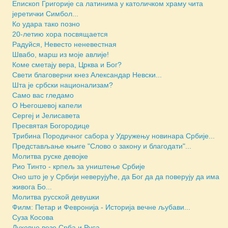
Епископ Григорије са латинима у католичком храму чита
јеретички Симбол...
Ко удара тако позно
20-летию хора посвящается
Радуйся, Невесто неневестная
Швабо, марш из моје авлије!
Коме сметају вера, Црква и Бог?
Свети благоверни кнез Александар Невски...
Шта је србски национализам?
Само вас гледамо
О Његошевој капели
Сергеј и Јелисавета
Пресвятая Богородице
Трибина Породичног сабора у Удружењу новинара Србије...
Представљање књиге "Слово о закону и благодати"...
Молитва руске девојке
Рио Тинто - крпељ за уништење Србије
Оно што је у Србији неверујуће, да Бог да да поверују да има
живога Бо...
Молитва русской девушки
Филм: Петар и Февронија - Историја вечне љубави...
Суза Косова
Духовне везе Срба и Руса