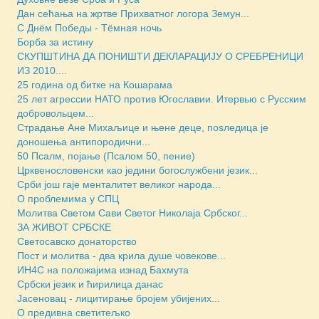
Дан сећања на жртве Прихватног логора Земун...
С Днём Победы - Тёмная ночь
Борба за истину
СКУПШТИНА ДА ПОНИШТИ ДЕКЛАРАЦИЈУ О СРЕБРЕНИЦИ
ИЗ 2010....
25 година од битке на Кошарама
25 лет агрессии НАТО против Югославии. Итервью с Русским
добровольцем...
Страдање Ане Михаљице и њене деце, поsледица је
доношења антипородични...
50 Псалм, појање (Псалом 50, пение)
Црквенословенски као једини богослужбени језик...
Срби још гаје менталитет великог народа...
О проблемима у СПЦ
Молитва Светом Сави Светог Николаја Србског...
ЗА ЖИВОТ СРБСКЕ
Светосавско донаторство
Пост и молитва - два крила душе човекове...
ИН4С на положајима изнад Бахмута
Србски језик и ћирилица данас
Јасеновац - лицитирање бројем убијених...
О предивна светитељко