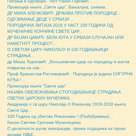
Питања и одговори - гост Ранко Гојковић...
Промоција књиге „Свети цар“, Бањалука, снимак...
ДР МИЛА АЛЕЧКОВИЋ: ДРЖАВА ПРОТИВ ПОРОДИЦЕ -
ОДУЗИМАЊЕ ДЕЦЕ У СРБИЈИ ...
ПОРОДИЧНА ЛИТИЈА 2018 У ЧАСТ 100 ГОДИНА ОД
МУЧЕНИЧКЕ КОНЧИНЕ СВЕТЕ ЦАР...
ДР БОЈАН ЦАКИЋ: БЕЛА КУГА У СРБИЈИ-СЛУЧАЈАН ИЛИ
НАМЕТНУТ ПРОЦЕС?...
О СВЕТОМ ЦАРУ НИКОЛАЈУ И 100 ГОДИШЊИЦИ
СТРАДАЊА...
др Миша Ђурковић: „Бољшевички удар на породицу и његов
повратак на сав...
Проф Бранислав Ристивојевић : Породица је једина СИГУРНА
КУЋА !...
Промоција књиге "Свети цар"
НАЈАВА ОБЕЛЕЖАВАЊА СТОГОДИШЊИЦЕ СТРАДАЊА
СВЕТИХ ЦАРСКИХ МУЧЕНИКА...
Академија о св цару Николајu II Романову 1918-2018 књига
Свети Цар...
100 Година од убиства Романових ! (Разбуђивање)...
Канон Светим Српским Мученицима
O делатности руске емиграције, према подацима из тајних
архива УДБЕ...