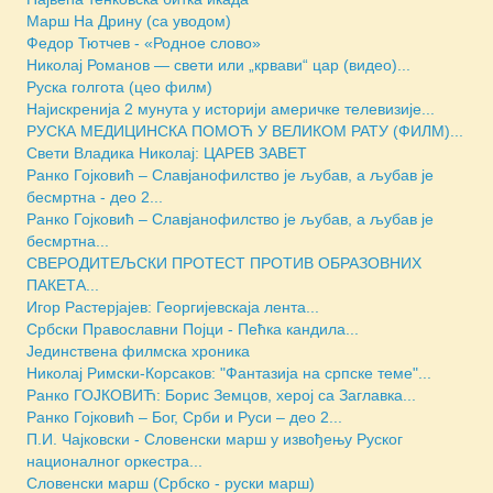
Марш На Дрину (са уводом)
Федор Тютчев - «Родное слово»
Николај Романов — свети или „крвави“ цар (видео)...
Руска голгота (цео филм)
Најискренија 2 мунута у историји америчке телевизије...
РУСКА МЕДИЦИНСКА ПОМОЋ У ВЕЛИКОМ РАТУ (ФИЛМ)...
Свети Владика Николај: ЦАРЕВ ЗАВЕТ
Ранко Гојковић – Славјанофилство је љубав, а љубав је
бесмртна - део 2...
Ранко Гојковић – Славјанофилство је љубав, а љубав је
бесмртна...
СВЕРОДИТЕЉСКИ ПРОТЕСТ ПРОТИВ ОБРАЗОВНИХ
ПАКЕТА...
Игор Растерјајев: Георгијевскаја лента...
Србски Православни Појци - Пећка кандила...
Jединствена филмска хроника
Николај Римски-Корсаков: "Фантазија на српске теме"...
Ранко ГОЈКОВИЋ: Борис Земцов, херој са Заглавка...
Ранко Гојковић – Бог, Срби и Руси – део 2...
П.И. Чајковски - Словенски марш у извођењу Руског
националног оркестра...
Словенски марш (Србско - руски марш)