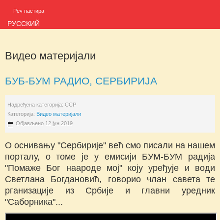
Реч пастира
РУССКИЙ
Видео материјали
БУБ-БУМ РАДИО, СЕРБИРИЈА
Надређена категорија:
ССР
Категорија:
Видео материјали
Објављено 12 јун 2019
О оснивању "Сербирије" већ смо писали на нашем
порталу, о томе је у емисији БУМ-БУМ радија
"Помаже Бог наароде мој" коју уређује и води
Светлана Богдановић, говорио члан савета те
рганизације из Србије и главни уредник
"Саборника"...