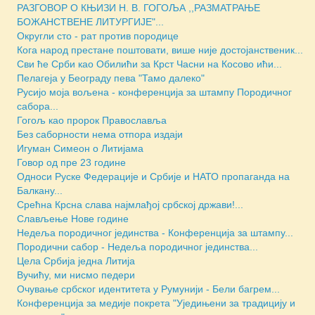
РАЗГОВОР О КЊИЗИ Н. В. ГОГОЉА ,,РАЗМАТРАЊЕ
БОЖАНСТВЕНЕ ЛИТУРГИЈЕ"...
Округли сто - рат против породице
Кога народ престане поштовати, више није достојанственик...
Сви ће Срби као Обилићи за Крст Часни на Косово ићи...
Пелагеја у Београду пева "Тамо далеко"
Русијо моја вољена - конференција за штампу Породичног
сабора...
Гогољ као пророк Православља
Без саборности нема отпора издаји
Игуман Симеон о Литијама
Говор од пре 23 године
Односи Руске Федерације и Србије и НАТО пропаганда на
Балкану...
Срећна Крсна слава најмлађој србској држави!...
Слављење Нове године
Недеља породичног јединства - Конференција за штампу...
Породични сабор - Недеља породичног јединства...
Цела Србија једна Литија
Вучићу, ми нисмо педери
Очување србског идентитета у Румунији - Бели багрем...
Конференција за медије покрета "Уједињени за традицију и