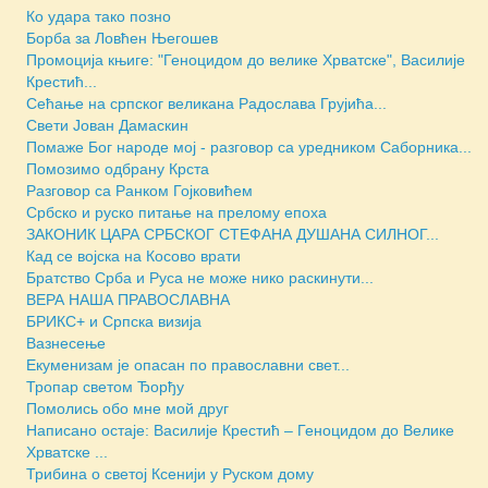
Ко удара тако позно
Борба за Ловћен Његошев
Промоција књиге: "Геноцидом до велике Хрватске", Василије
Крестић...
Сећање на српског великана Радослава Грујића...
Свети Јован Дамаскин
Помаже Бог народе мој - разговор са уредником Саборника...
Помозимо одбрану Крста
Разговор са Ранком Гојковићем
Србско и руско питање на прелому епоха
ЗАКОНИК ЦАРА СРБСКОГ СТЕФАНА ДУШАНА СИЛНОГ...
Кад се војска на Косово врати
Братство Срба и Руса не може нико раскинути...
ВЕРА НАША ПРАВОСЛАВНА
БРИКС+ и Српска визија
Вазнесење
Екуменизам је опасан по православни свет...
Тропар светом Ђорђу
Помолись обо мне мой друг
Написано остаје: Василије Крестић – Геноцидом до Велике
Хрватске ...
Трибина о светој Ксенији у Руском дому