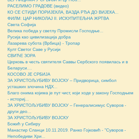
РАСЕЛИМО ГРАДОВЕ (видео)
КО СЕ СТИДИ ПОРИЈЕКЛА, ВАЗДА РЂА ДО ВИЈЕКА...
ФИЛМ: ЦАР НИКОЛАЈ II. ИСКУПИТЕЉНА ЖРТВА
Света Софиja
Велика победа у светлу Промисли Господње...
Русија као цивилизација добра
Лазарева субота (Врбица) - Тропар
Култ Светог Саве у Русији
СВИЋЕ ЗОРА
Церковь в честь святителя Саввы Сербского появилась и в
Беларуси....
КОСОВО ЈЕ СРБИЈА
ЗА ХРИСТОЉУБИВУ ВОЈСКУ – Придворица, симбол
усташких злочина НДХ...
Благо онима којима је пут чист, који ходе у закону Господњем
- историј...
ЗА ХРИСТОЉУБИВУ ВОЈСКУ – Генералисимус Суворов -
други део...
ЗА ХРИСТОЉУБИВУ ВОЈСКУ
Божић у Сибиру
Манастир Сланци 10.11.2019. Ранко Гојковић - "Суворов -
Непобедиви Хри...