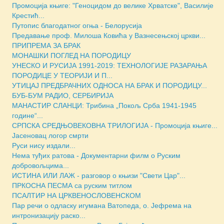
Промоција књиге: "Геноцидом до велике Хрватске", Василије
Крестић...
Путопис благодатног огња - Белорусија
Предавање проф. Милоша Ковића у Вазнесењској цркви...
ПРИПРЕМА ЗА БРАК
МОНАШКИ ПОГЛЕД НА ПОРОДИЦУ
УНЕСКО И РУСИЈА 1991-2019: ТЕХНОЛОГИЈЕ РАЗАРАЊА
ПОРОДИЦЕ У ТЕОРИЈИ И П...
УТИЦАЈ ПРЕДБРАЧНИХ ОДНОСА НА БРАК И ПОРОДИЦУ...
БУБ-БУМ РАДИО, СЕРБИРИЈА
МАНАСТИР СЛАНЦИ: Трибина „Покољ Срба 1941-1945
године“...
СРПСКА СРЕДЊОВЕКОВНА ТРИЛОГИЈА - Промоција књиге...
Јасеновац логор смрти
Руси нису издали...
Нема туђих ратова - Документарни филм о Руским
добровољцима...
ИСТИНА ИЛИ ЛАЖ - разговор о књизи "Свети Цар"...
ПРКОСНА ПЕСМА са руским титлом
ПСАЛТИР НА ЦРКВЕНОСЛОВЕНСКОМ
Пар речи о одласку игумана Ватопеда, о. Јефрема на
интронизацију раско...