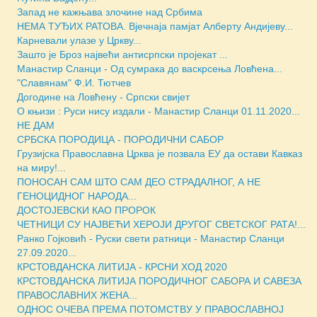
Запад не кажњава злочине над Србима
НЕМА ТУЂИХ РАТОВА. Вјечнаја памјат Алберту Андијеву...
Карневали улазе у Цркву...
Зашто је Броз највећи антисрпски пројекат ...
Манастир Сланци - Од сумрака до васкрсења Ловћена...
"Славянам" Ф.И. Тютчев
Догодине на Ловћену - Српски свијет
О књизи : Руси нису издали - Манастир Сланци 01.11.2020...
НЕ ДАМ
СРБСКА ПОРОДИЦА - ПОРОДИЧНИ САБОР
Грузијска Православна Црква је позвала ЕУ да остави Кавказ
на миру!...
ПОНОСАН САМ ШТО САМ ДЕО СТРАДАЛНОГ, А НЕ
ГЕНОЦИДНОГ НАРОДА...
ДОСТОЈЕВСКИ КАО ПРОРОК
ЧЕТНИЦИ СУ НАЈВЕЋИ ХЕРОЈИ ДРУГОГ СВЕТСКОГ РАТА!...
Ранко Гојковић - Руски свети ратници - Манастир Сланци
27.09.2020...
КРСТОВДАНСКА ЛИТИЈА - КРСНИ ХОД 2020
КРСТОВДАНСКА ЛИТИЈА ПОРОДИЧНОГ САБОРА И САВЕЗА
ПРАВОСЛАВНИХ ЖЕНА...
ОДНОС ОЧЕВА ПРЕМА ПОТОМСТВУ У ПРАВОСЛАВНОЈ