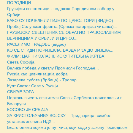
ПОРОДИЦИ...
Грузијски свештеници - подршка Породичном сабору у
Србији...
КАКО СУ ПОЧЕЛЕ ЛИТИЈЕ ПО ЦРНОЈ ГОРИ (ВИДЕО)...
Пробој Солунског фронта (Српска историјска читанка)...
ГРУЗИЈСКИ СВЕШТЕНИК СЕ ОБРАТИО ПРАВОСЛАВНИМ
ВЕРНИЦИМА У СРБИЈИ И ЦРНОЈ...
РАСЕЛИМО ГРАДОВЕ (видео)
КО СЕ СТИДИ ПОРИЈЕКЛА, ВАЗДА РЂА ДО ВИЈЕКА...
ФИЛМ: ЦАР НИКОЛАЈ II. ИСКУПИТЕЉНА ЖРТВА
Света Софиja
Велика победа у светлу Промисли Господње...
Русија као цивилизација добра
Лазарева субота (Врбица) - Тропар
Култ Светог Саве у Русији
СВИЋЕ ЗОРА
Церковь в честь святителя Саввы Сербского появилась и в
Беларуси....
КОСОВО ЈЕ СРБИЈА
ЗА ХРИСТОЉУБИВУ ВОЈСКУ – Придворица, симбол
усташких злочина НДХ...
Благо онима којима је пут чист, који ходе у закону Господњем