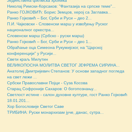
Jединствена филмска хроника
Николај Римски-Корсаков: "Фантазија на српске теме"...
Ранко ГОЈКОВИЋ: Борис Земцов, херој са Заглавка...
Ранко Гојковић – Бог, Срби и Руси – део 2...
П.И. Чајковски - Словенски марш у извођењу Руског
националног оркестра...
Словенски марш (Србско - руски марш)
Ранко Гојковић – Бог, Срби и Руси – део 1...
Обраћање оца Симеона Рукумијског, на "Царској
конференцији" у Русији...
Свети краљ Милутин
ВЕЛИКОПОСНА МОЛИТВА СВЕТОГ ЈЕФРЕМА СИРИНА...
Анатолиј Дмитријевич Степанов: У основи западног погледа
на свет лежи ...
Србски Православни Појци - Суза Косова
Старац Софроније Сахаров: О богопознању...
Светлост истине - салон духовне културе, гост Ранко Гојковић
18.01.201...
Хор Богословије Светог Саве
ТРИБИНА: Руски монархизам јуче, данас, сутра...