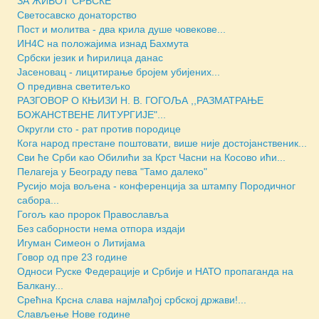
ЗА ЖИВОТ СРБСКЕ
Светосавско донаторство
Пост и молитва - два крила душе човекове...
ИН4С на положајима изнад Бахмута
Србски језик и ћирилица данас
Јасеновац - лицитирање бројем убијених...
О предивна светитељко
РАЗГОВОР О КЊИЗИ Н. В. ГОГОЉА ,,РАЗМАТРАЊЕ
БОЖАНСТВЕНЕ ЛИТУРГИЈЕ"...
Округли сто - рат против породице
Кога народ престане поштовати, више није достојанственик...
Сви ће Срби као Обилићи за Крст Часни на Косово ићи...
Пелагеја у Београду пева "Тамо далеко"
Русијо моја вољена - конференција за штампу Породичног
сабора...
Гогољ као пророк Православља
Без саборности нема отпора издаји
Игуман Симеон о Литијама
Говор од пре 23 године
Односи Руске Федерације и Србије и НАТО пропаганда на
Балкану...
Срећна Крсна слава најмлађој србској држави!...
Слављење Нове године