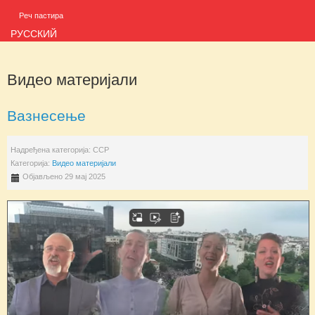
Реч пастира
РУССКИЙ
Видео материјали
Вазнесење
Надређена категорија:
ССР
Категорија:
Видео материјали
Објављено 29 мај 2025