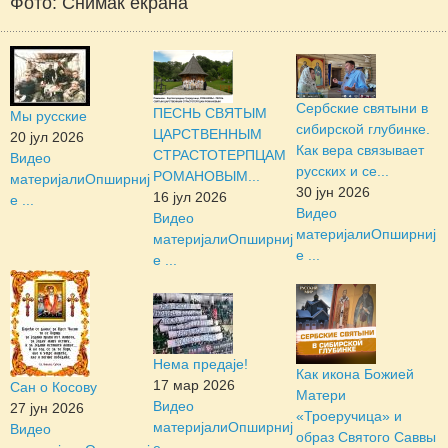
Фото: Снимак екрана
Сербские святыни в
ПЕСНЬ СВЯТЫМ
Мы русские
сибирской глубинке.
ЦАРСТВЕННЫМ
20 јул 2026
Как вера связывает
СТРАСТОТЕРПЦАМ
Видео
русских и се...
РОМАНОВЫМ...
материјали
Опширниј
30 јун 2026
16 јул 2026
е ...
Видео
Видео
материјали
Опширниј
материјали
Опширниј
е ...
е ...
Нема предаје!
Как икона Божией
17 мар 2026
Сан о Косову
Матери
Видео
27 јун 2026
«Троеручица» и
материјали
Опширниј
Видео
образ Святого Саввы
е ...