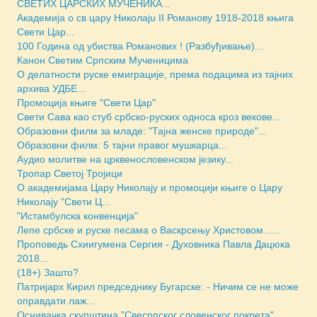
СВЕТИХ ЦАРСКИХ МУЧЕНИКА...
Академија о св цару Николајu II Романову 1918-2018 књига
Свети Цар...
100 Година од убиства Романових ! (Разбуђивање)...
Канон Светим Српским Мученицима
O делатности руске емиграције, према подацима из тајних
архива УДБЕ...
Промоција књиге "Свети Цар"
Свети Сава као стуб србско-руских односа кроз векове...
Образовни филм за младе: "Тајна женске природе"...
Образовни филм: 5 тајни правог мушкарца...
Аудио молитве на црквенословенском језику...
Тропар Светој Тројици
О академијама Цару Николају и промоцији књиге о Цару
Николају "Свети Ц...
"Истамбулска конвенција"
Лепе србске и руске песама о Васкрсењу Христовом......
Проповедь Схиигумена Сергия - Духовника Павла Дацюка
2018...
(18+) Зашто?
Патријарх Кирил председнику Бугарске: - Ничим се не може
оправдати лаж...
Оснивачка скупштина "Свесрпског словенског покрета"...