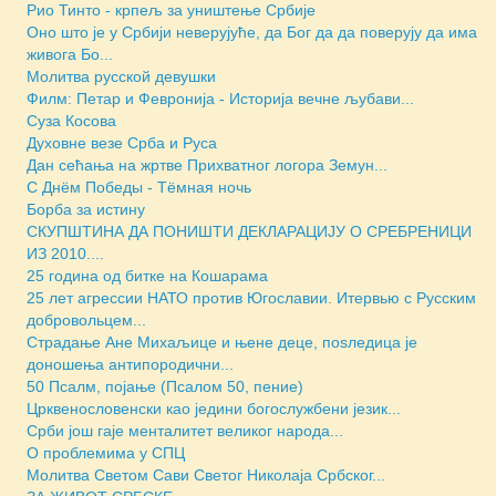
Рио Тинто - крпељ за уништење Србије
Оно што је у Србији неверујуће, да Бог да да поверују да има
живога Бо...
Молитва русской девушки
Филм: Петар и Февронија - Историја вечне љубави...
Суза Косова
Духовне везе Срба и Руса
Дан сећања на жртве Прихватног логора Земун...
С Днём Победы - Тёмная ночь
Борба за истину
СКУПШТИНА ДА ПОНИШТИ ДЕКЛАРАЦИЈУ О СРЕБРЕНИЦИ
ИЗ 2010....
25 година од битке на Кошарама
25 лет агрессии НАТО против Югославии. Итервью с Русским
добровольцем...
Страдање Ане Михаљице и њене деце, поsледица је
доношења антипородични...
50 Псалм, појање (Псалом 50, пение)
Црквенословенски као једини богослужбени језик...
Срби још гаје менталитет великог народа...
О проблемима у СПЦ
Молитва Светом Сави Светог Николаја Србског...