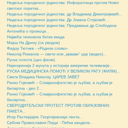
Недеља породичног јединства: Инфоратници против Новог
светског поретка...
Недеља породичног јединства: др Владимир Димитријевић...
Недеља породичног јединства: Др Јована Стојковић...
Недеља породичног јединства: Предавање др Слободана
Антонића о промоци...
Највећа тенковска битка икада
Марш На Дрину (са уводом)
Федор Тютчев - «Родное слово»
Николај Романов — свети или „крвави“ цар (видео)...
Руска голгота (цео филм)
Најискренија 2 мунута у историји америчке телевизије...
РУСКА МЕДИЦИНСКА ПОМОЋ У ВЕЛИКОМ РАТУ (ФИЛМ)...
Свети Владика Николај: ЦАРЕВ ЗАВЕТ
Ранко Гојковић – Славјанофилство је љубав, а љубав је
бесмртна - део 2...
Ранко Гојковић – Славјанофилство је љубав, а љубав је
бесмртна...
СВЕРОДИТЕЉСКИ ПРОТЕСТ ПРОТИВ ОБРАЗОВНИХ
ПАКЕТА...
Игор Растерјајев: Георгијевскаја лента...
Србски Православни Појци - Пећка кандила...