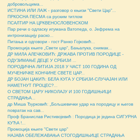
добровољцима...
ИСТИНА ИЛИ ЛАЖ - разговор о књизи "Свети Цар"...
ПРКОСНА ПЕСМА са руским титлом
ПСАЛТИР НА ЦРКВЕНОСЛОВЕНСКОМ
Пар речи о одласку игумана Ватопеда, о. Јефрема на
интронизацију раско...
Питања и одговори - гост Ранко Гојковић...
Промоција књиге „Свети цар“, Бањалука, снимак...
ДР МИЛА АЛЕЧКОВИЋ: ДРЖАВА ПРОТИВ ПОРОДИЦЕ -
ОДУЗИМАЊЕ ДЕЦЕ У СРБИЈИ ...
ПОРОДИЧНА ЛИТИЈА 2018 У ЧАСТ 100 ГОДИНА ОД
МУЧЕНИЧКЕ КОНЧИНЕ СВЕТЕ ЦАР...
ДР БОЈАН ЦАКИЋ: БЕЛА КУГА У СРБИЈИ-СЛУЧАЈАН ИЛИ
НАМЕТНУТ ПРОЦЕС?...
О СВЕТОМ ЦАРУ НИКОЛАЈУ И 100 ГОДИШЊИЦИ
СТРАДАЊА...
др Миша Ђурковић: „Бољшевички удар на породицу и његов
повратак на сав...
Проф Бранислав Ристивојевић : Породица је једина СИГУРНА
КУЋА !...
Промоција књиге "Свети цар"
НАЈАВА ОБЕЛЕЖАВАЊА СТОГОДИШЊИЦЕ СТРАДАЊА