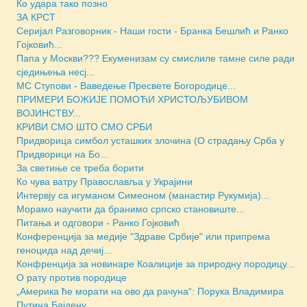
Ко удара тако позно
ЗА КРСТ
Серијал Разговорник - Наши гости - Бранка Бешлић и Ранко
Гојковић...
Папа у Москви??? Екуменизам су смислиле тамне силе ради
сједињења несј...
МС Ступови - Ваведење Пресвете Богородице...
ПРИМЕРИ БОЖИЈЕ ПОМОЋИ ХРИСТОЉУБИВОМ
ВОЈИНСТВУ...
КРИВИ СМО ШТО СМО СРБИ
Придворица симбол усташких злочина (О страдању Срба у
Придворици на Бо...
За светиње се треба борити
Ко чува ватру Православља у Украјини
Интервју са игуманом Симеоном (манастир Рукумија)...
Морамо научити да бранимо српско становиште...
Питања и одговори - Ранко Гојковић
Конференција за медије "Здраве Србије" или припрема
геноцида над дечиј...
Конфренција за новинаре Коалиције за природну породицу...
О рату против породице
„Америка ће морати на ово да рачуна“: Порука Владимира
Путина Бајдену...