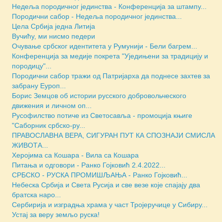
Недеља породичног јединства - Конференција за штампу...
Породични сабор - Недеља породичног јединства...
Цела Србија једна Литија
Вучићу, ми нисмо педери
Очување србског идентитета у Румунији - Бели багрем...
Конференција за медије покрета "Уједињени за традицију и
породицу"...
Породични сабор тражи од Патријарха да поднесе захтев за
забрану Еуроп...
Борис Земцов об истории русского добровольческого
движения и личном оп...
Русофилство потиче из Светосавља - промоција књиге
"Саборник србско-ру...
ПРАВОСЛАВНА ВЕРА, СИГУРАН ПУТ КА СПОЗНАЈИ СМИСЛА
ЖИВОТА...
Херојима са Кошара - Вила са Кошара
Питања и одговори - Ранко Гојковић 2.4.2022...
СРБСКО - РУСКА ПРОМИШЉАЊА - Ранко Гојковић...
Небеска Србија и Света Русија и све везе које спајају два
братска наро...
Сербирија и изградња храма у част Тројеручице у Сибиру...
Устај за веру земљо руска!