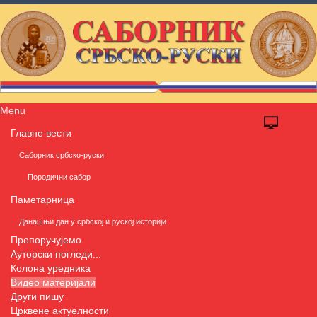
Menu
Главне вести
Саборник србско-руски
Породични сабор
Паметарница
Данашњи дан у србској и руској историји
Препоручујемо
Ауторски погледи...
Колона уредника
Видео материјали
Други пишу
Црквене актуелности