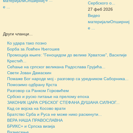
материјали
Опширниј
Сербского о...
е ...
27 феб 2026
Видео
материјали
Опширниј
е ...
Други чланци...
Ко удара тако позно
Борба за Ловћен Његошев
Промоција књиге: "Геноцидом до велике Хрватске", Василије
Крестић...
Сећање на српског великана Радослава Грујића...
Свети Јован Дамаскин
Помаже Бог народе мој - разговор са уредником Саборника...
Помозимо одбрану Крста
Разговор са Ранком Гојковићем
Србско и руско питање на прелому епоха
ЗАКОНИК ЦАРА СРБСКОГ СТЕФАНА ДУШАНА СИЛНОГ...
Кад се војска на Косово врати
Братство Срба и Руса не може нико раскинути...
ВЕРА НАША ПРАВОСЛАВНА
БРИКС+ и Српска визија
Вазнесење