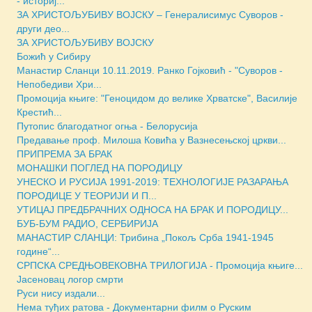
- историј...
ЗА ХРИСТОЉУБИВУ ВОЈСКУ – Генералисимус Суворов -
други део...
ЗА ХРИСТОЉУБИВУ ВОЈСКУ
Божић у Сибиру
Манастир Сланци 10.11.2019. Ранко Гојковић - "Суворов -
Непобедиви Хри...
Промоција књиге: "Геноцидом до велике Хрватске", Василије
Крестић...
Путопис благодатног огња - Белорусија
Предавање проф. Милоша Ковића у Вазнесењској цркви...
ПРИПРЕМА ЗА БРАК
МОНАШКИ ПОГЛЕД НА ПОРОДИЦУ
УНЕСКО И РУСИЈА 1991-2019: ТЕХНОЛОГИЈЕ РАЗАРАЊА
ПОРОДИЦЕ У ТЕОРИЈИ И П...
УТИЦАЈ ПРЕДБРАЧНИХ ОДНОСА НА БРАК И ПОРОДИЦУ...
БУБ-БУМ РАДИО, СЕРБИРИЈА
МАНАСТИР СЛАНЦИ: Трибина „Покољ Срба 1941-1945
године“...
СРПСКА СРЕДЊОВЕКОВНА ТРИЛОГИЈА - Промоција књиге...
Јасеновац логор смрти
Руси нису издали...
Нема туђих ратова - Документарни филм о Руским