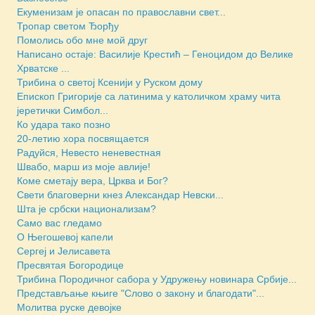
Екуменизам је опасан по православни свет...
Тропар светом Ђорђу
Помолись обо мне мой друг
Написано остаје: Василије Крестић – Геноцидом до Велике
Хрватске ...
Трибина о светој Ксенији у Руском дому
Епископ Григорије са латинима у католичком храму чита
јеретички Симбол...
Ко удара тако позно
20-летию хора посвящается
Радуйся, Невесто неневестная
Швабо, марш из моје авлије!
Коме сметају вера, Црква и Бог?
Свети благоверни кнез Александар Невски...
Шта је србски национализам?
Само вас гледамо
О Његошевој капели
Сергеј и Јелисавета
Пресвятая Богородице
Трибина Породичног сабора у Удружењу новинара Србије...
Представљање књиге "Слово о закону и благодати"...
Молитва руске девојке