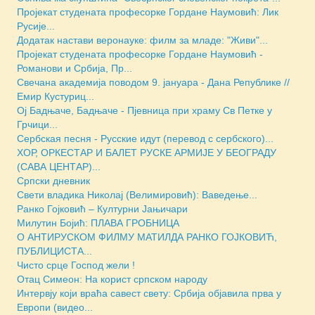
Пројекат студената професорке Гордане Наумовић: Лик
Русије...
Додатак настави веронауке: филм за младе: "Живи"...
Пројекат студената професорке Гордане Наумовић -
Романови и Србија, Пр...
Свечана академија поводом 9. јануара - Дана Републике //
Емир Кустуриц...
Ој Бадњаче, Бадњаче - Пјевница при храму Св Петке у
Грчици...
Сербская песня - Русские идут (перевод с сербского)...
ХОР, ОРКЕСТАР И БАЛЕТ РУСКЕ АРМИЈЕ У БЕОГРАДУ
(САВА ЦЕНТАР)...
Српски дневник
Свети владика Николај (Велимировић): Ваведење...
Ранко Гојковић – Културни Јањичари
Милутин Бојић: ПЛАВА ГРОБНИЦА
О АНТИРУСКОМ ФИЛМУ МАТИЛДА РАНКО ГОЈКОВИЋ,
ПУБЛИЦИСТА...
Чисто срце Господ жели !
Отац Симеон: На корист српском народу
Интервју који враћа савест свету: Србија објавила прва у
Европи (видео...