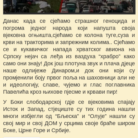
Данас када се сјећамо страшног геноцида и
погрома једног народа који напушта своја
вјековна огњишта,сјећамо се колона туге,суза и
крви на тракторима и запрежним колима.. Сјећамо
се и кукавичког напада хрватског авиона на
Српску нејач са леђа из ваздуха “храбро” како
само они знају! Док још плотуна звук и плача д‌јеце
наше одлијеже Динаром,и док они који су
промјенили боју првог поља на шаховници али не
и идеологију, славе, чујемо и глас поглавника
Павелића кроз њихове пјесме и крвави пир!
У Боки слободарској гд‌је се вјековима спајају
Исток и Запад, стјециште су тих година нашли
многи избјегли од “Бљеска” и “Олује” нашли су
свој мир и свој ДОМ у срцима своје браће широм
Боке, Црне Горе и Србије.