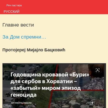
Реч пастира
РУССКИЙ
Главне вести
За Дом спремни…
Протојереј Мијајло Бацковић