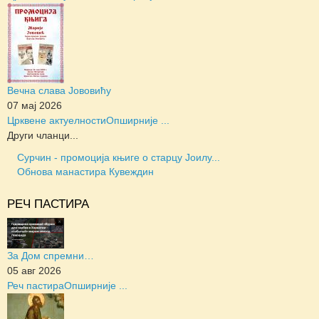
Вечна слава Јововићу
07 мај 2026
Црквене актуелности
Опширније ...
Други чланци...
Сурчин - промоција књиге о старцу Јоилу...
Обнова манастира Кувеждин
РЕЧ ПАСТИРА
За Дом спремни…
05 авг 2026
Реч пастира
Опширније ...