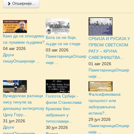
Опширније...
Како да се опходимо
Бога се не боје,
СРБИЈА И РУСИЈА У
са лукавим људима?
људи се не стиде
ПРВОМ СВЕТСКОМ
04 авг 2026
03 авг 2026
РАТУ – КРУНА
Други
Паметарница
Опшир
САВЕЗНИШТВА...
пишу
Опширније ...
није ...
01 авг 2026
Паметарница
Опшир
није ...
Фалсификована
Вучедолски ратници
Голгота Србије -
прошлост или
нису гинули за
филм Станислава
заборављена
данашњу антисрпску
Кракова био
истина?...
Црну Гору...
забрањен у
29 јул 2026
31 јул 2026
титославији...
Паметарница
Опшир
Други
30 јул 2026
није ...
пишу
Опширније ...
Видео