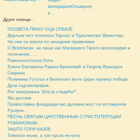
материјали
Опширниј
е ...
Други чланци...
ПОСВЕТА ПРАХУ ОЦА СРБИЈЕ
Дирљив гест епископа Тарског и Тјукалинског Викентија...
Не сме се играти по западним правилима
О Всеблагая, не лиши нас Матерняго Твоего милосердия и
попечения......
Равноапостолна Олга
Елена Екатерина Рареш-Бранковић и Георгиј Франциск
Скарина ...
Полемика Гогоља и Белинског јесте сјајан пример победе
Духа над материјом...
Рат наоружања: Шта је следеће?
Мы русские
Православна фондација као духовни мост са истоверном
Русијом...
ПЕСНЬ СВЯТЫМ ЦАРСТВЕННЫМ СТРАСТОТЕРПЦАМ
РОМАНОВЫМ...
ЗАШТО ГОРИ КИЈЕВ
Томпсон може, а три прста не могу