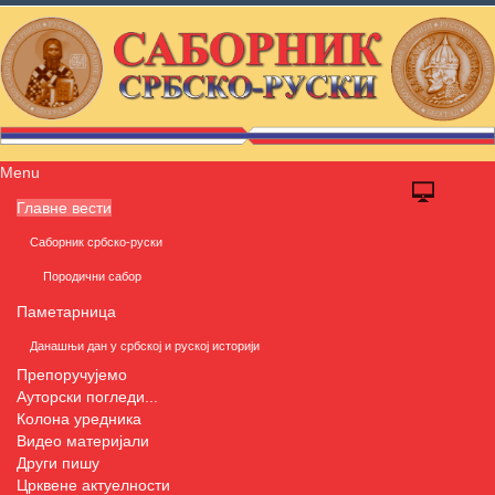
Menu
Главне вести
Саборник србско-руски
Породични сабор
Паметарница
Данашњи дан у србској и руској историји
Препоручујемо
Ауторски погледи...
Колона уредника
Видео материјали
Други пишу
Црквене актуелности