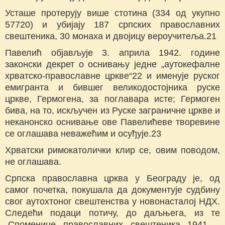
Усташе протерују више стотина (334 од укупно
57720) и убијају 187 српских православних
свештеника, 30 монаха и двојицу вероучитеља.21
Павелић објављује 3. априла 1942. године
законски декрет о оснивању једне „аутокефалне
хрватско-православне цркве“22 и именује руског
емигранта и бившег великодостојника руске
цркве, Гермогена, за поглавара исте; Гермоген
бива, на то, искључен из Руске заграничне цркве и
неканонско оснивање ове Павелићеве творевине
се оглашава неважећим и осуђује.23
Хрватски римокатолички клир се, овим поводом,
не оглашава.
Српска православна црква у Београду је, од
самог почетка, покушала да документује судбину
свог аутохтоног свештенства у новонасталој НДХ.
Следећи подаци потичу, до даљњега, из те
„Споменице православних свештеника 1941 –