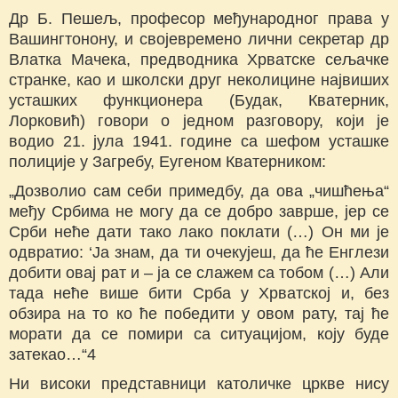
Др Б. Пешељ, професор међународног права у
Вашингтонону, и својевремено лични секретар др
Влатка Мачека, предводника Хрватске сељачке
странке, као и школски друг неколицине највиших
усташких функционера (Будак, Кватерник,
Лорковић) говори о једном разговору, који је
водио 21. јула 1941. године са шефом усташке
полиције у Загребу, Еугеном Кватерником:
„Дозволио сам себи примедбу, да ова „чишћења“
међу Србима не могу да се добро заврше, јер се
Срби неће дати тако лако поклати (…) Он ми је
одвратио: ‘Ја знам, да ти очекујеш, да ће Енглези
добити овај рат и – ја се слажем са тобом (…) Али
тада неће више бити Срба у Хрватској и, без
обзира на то ко ће победити у овом рату, тај ће
морати да се помири са ситуацијом, коју буде
затекао…“4
Ни високи представници католичке цркве нису