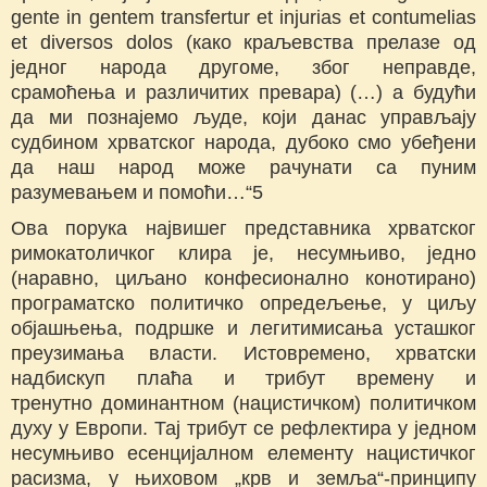
gente in gentem transfertur et injurias et contumelias
et diversos dolos (како краљевства прелазе од
једног народа другоме, због неправде,
срамоћења и различитих превара) (…) а будући
да ми познајемо људе, који данас управљају
судбином хрватског народа, дубоко смо убеђени
да наш народ може рачунати са пуним
разумевањем и помоћи…“5
Ова порука највишег представника хрватског
римокатоличког клира је, несумњиво, једно
(наравно, циљано конфесионално конотирано)
програматско политичко опредељење, у циљу
објашњења, подршке и легитимисања усташког
преузимања власти. Истовремено, хрватски
надбискуп плаћа и трибут времену и
тренутно доминантном (нацистичком) политичком
духу у Европи. Тај трибут се рефлектира у једном
несумњиво есенцијалном елементу нацистичког
расизма, у њиховом „крв и земља“-принципу