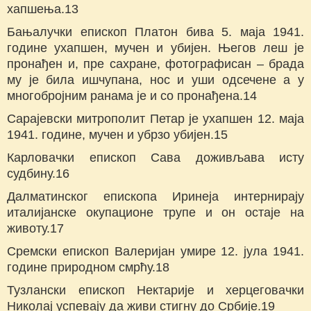
хапшења.13
Бањалучки епископ Платон бива 5. маја 1941.
године ухапшен, мучен и убијен. Његов леш је
пронађен и, пре сахране, фотографисан – брада
му је била ишчупана, нос и уши одсечене а у
многобројним ранама је и со пронађена.14
Сарајевски митрополит Петар је ухапшен 12. маја
1941. године, мучен и убрзо убијен.15
Карловачки епископ Сава доживљава исту
судбину.16
Далматинског епископа Иринеја интернирају
италијанске окупационе трупе и он остаје на
животу.17
Сремски епископ Валеријан умире 12. јула 1941.
године природном смрћу.18
Тузлански епископ Нектарије и херцеговачки
Николај успевају да живи стигну до Србије.19