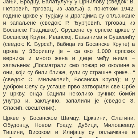
Јањи, Бродцу, Балатулуну у Црнилову (сведок: В.
Петровић, трговац из Јавља) а почетком 1942.
године цркве у Турјаку и Драгајима су опљачкане
и запаљене (сведок: Р. Ђурђевић, трговац из
Босанске Градишке). Срушене су српске цркве у
Босанској Крупи, Иванској, Бањанима и Бушевићу
(сведок: К. Бурсаћ, бабица из Босанске Крупе) а
црква у Зборишту је – са око 1.000 српских
верника и много жена и деце међу њима –
запаљена: „Посматрали смо пожар из околине а
они, који су били ближе, чули су страшне крике…“
(сведок: С. Миљаковић, Босанска Крупа); и у
Добром Селу су усташе прво затворили све Србе
у цркву, онда бацили неколико ручних бомби
унутра и, закључно, запалили је (сведок: З.
Спасић, свештеник).
Цркве у Босанском Шамцу, Црквини, Слатини,
Обудовцу, Новом Граду, Дубици, Милошевцу,
Тишини, Високом и Илијашу су опљачкане и