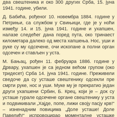
два свештеника и око 300 других Срба, 15. јуна
1941. године, убили.
Д. Бабића, рођеног 10. новембра 1884. године у
Петрињи, са службом у Свињици, где је у ноћи
између 14. и 15. јуна 1941. године и ухапшен,
налазе следећег дана поред пута, око тринаест
километара далеко од места хапшења. Нос, уши и
руке су му одсечене, очи ископане а полни орган
одсечен и стављен у уста.
М. Бањац, рођен 11. фебруара 1886. године у
Дрвару, ухапшен је са једном већом групом (око
тридесет) Срба 14. јуна 1941. године. Преживели
сведоче да су усташе свештенику одсекли пре
смрти руке, нос и уши. Муке му је прекратио један
други ухапшени Србин, Б. Крец, који је – док су
усташе гурале одсечене органе свештенику у уста
и подвикивали „Хајде, попе, лижи своју пасју крв!“
– изненадним повицима „Доле усташе! Доле
Павелић!“ испровоцирао моменталне усташке