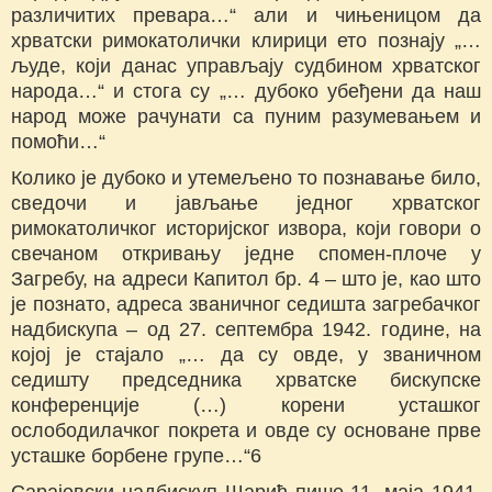
различитих превара…“ али и чињеницом да
хрватски римокатолички клирици ето познају „…
људе, који данас управљају судбином хрватског
народа…“ и стога су „… дубоко убеђени да наш
народ може рачунати са пуним разумевањем и
помоћи…“
Колико је дубоко и утемељено то познавање било,
сведочи и јављање једног хрватског
римокатоличког историјског извора, који говори о
свечаном откривању једне спомен-плоче у
Загребу, на адреси Капитол бр. 4 – што је, као што
је познато, адреса званичног седишта загребачког
надбискупа – од 27. септембра 1942. године, на
којој је стајало „… да су овде, у званичном
седишту председника хрватске бискупске
конференције (…) корени усташког
ослободилачког покрета и овде су основане прве
усташке борбене групе…“6
Сарајевски надбискуп Шарић пише 11. маја 1941.