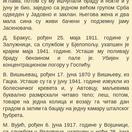
иглама, потом су му ишчупали браду и нокте и у
јуну је био, заједно са једном већом групом Срба
одведен у Јадовно и заклан. Његова жена и два
мала сина су живи бачени у подземну јаму
Јасеновача.
Д. Бракус, рођен 25. маја 1911. године у
Залужници, са службом у Бјелопољу, ухапшен је
крајем маја 1941. године. Усташе му поливају
браду бензином и пале је. Убијен у
концентрационом логору у Госпићу.
В. Вишњевац, рођен 17. јуна 1870 у Вишњеву, из
Гацка. Усташе су га у јуну 1941. године извукли из
болесничког кревета и, у Автовцу, маљевима
буквално размрскали читаво тело; леш, потом,
товаре на једна колица и возају га читав дан
градом а затим га бацају на једну камару шталског
ђубрета.
М. Вујић, рођен 6. јуна 1917. године у Војшници,
са службом у Радовици, ухапшен у ноћи 28. јуна