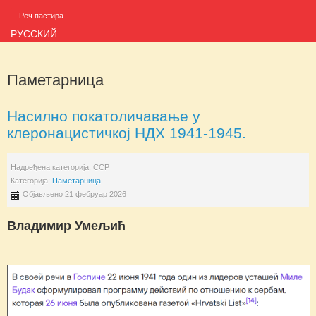
Реч пастира
РУССКИЙ
Паметарница
Насилно покатоличавање у
клеронацистичкој НДХ 1941-1945.
Надређена категорија:
ССР
Категорија:
Паметарница
Објављено 21 фебруар 2026
Владимир Умељић