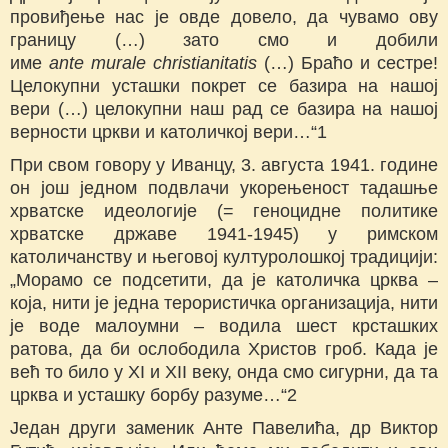
провиђење нас је овде довело, да чувамо ову
границу (…) зато смо и добили
име
ante
murale
christianitatis
(…) Браћо и сестре!
Целокупни усташки покрет се базира на нашој
вери (…) целокупни наш рад се базира на нашој
верности цркви и католичкој вери…“1
При свом говору у Иванцу, 3. августа 1941. године
он још једном подвлачи укорењеност тадашње
хрватске идеологије (= геноцидне политике
хрватске државе 1941-1945) у римском
католичанству и његовој културолошкој традицији:
„Морамо се подсетити, да је католичка црква –
која, нити је једна терористичка организација, нити
је воде малоумни – водила шест крсташких
ратова, да би ослободила Христов гроб. Када је
већ то било у XI и XII веку, онда смо сигурни, да та
црква и усташку борбу разуме…“2
Један други заменик Анте Павелића, др Виктор