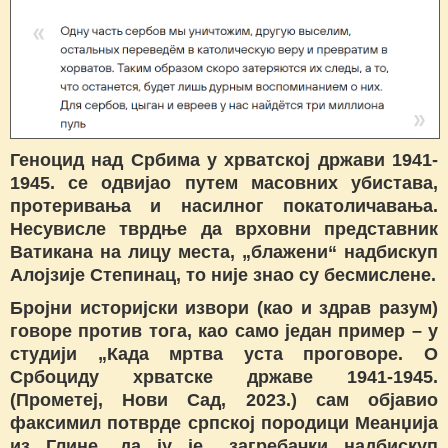
Геноцид над Србима у хрватској држави 1941-
1945. се одвијао путем масовних убистава,
протеривања и насилног покатоличавања.
Несувисле тврдње да врховни представник
Ватикана на лицу места, „блажени“ надбискуп
Алојзије Степинац, то није знао су бесмислене.
Бројни историјски извори (као и здрав разум)
говоре против тога, као само један пример – у
студији „Када мртва уста проговоре. О
Србоциду хрватске државе 1941-1945.
(Прометеј, Нови Сад, 2023.) сам објавио
факсимил потврде српској породици Меанџија
из Глине, да ју је „загребачки надбискуп