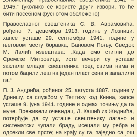
1945.“ (уколико се користе други извори, то ће
бити посебном фуснотом обележено)
Православног свештеника С. В. Аврамовића,
рођеног 7. децембра 1913. године у Лозници,
хапсе усташе 29. септембра 1941. године у
његовом месту боравка, Бановом Пољу. Сведок
М. Лалић извештава: „Када смо стигли до
Сремске Митровице, исте вечери су усташе
заклале младог свештеника пред свима нама и
потом бацили леш на један пласт сена и запалили
га.“
П. Ј. Андрића, рођеног 25. августа 1887. године у
Дрнишу, са службом у Тептиху код Книна, хапсе
усташе 9. јуна 1941. године и одмах почињу да га
муче. Преживели очевидац, Л. Кашић из Жиднића,
потврђује да су усташе свештенику лагано и
систематски чупали браду, исецали му ребра и
одсекли све прсте; на крају су га, заједно са још