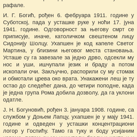
рафале.
И. Г. Богић, рођен 6. фебруара 1911. године у
Суботској, пада у усташке руке у ноћи 17. јуна
1941. године. Одговорност за његову смрт се
приписује, иначе, католичком свештеном лицу
Сидонију Шолцу. Ухапшен је код капеле Светог
Мартина, у близини његовог места становања.
Усташе су га завезале за једно дрво, одсекли му
нос и уши, ишчупали језик и браду а потом
ископали очи. Закључно, распорили су му стомак
и обмотали црева око врата. Унакажени леш је ту
остао до следећег дана, до четири поподне, када
је једна група Рома добила дозволу, да га уклони
одатле.
Ј. Н. Богуновић, рођен 3. јануара 1908. године, са
службом у Доњем Лапцу, ухапшен је у мају 1941.
године и одведен у усташки концентрациони
логор у Госпићу. Тамо га туку и боду усијаним