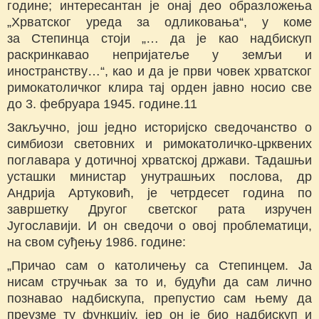
године; интересантан је онај део образложења
„Хрватског уреда за одликовања“, у коме
за Степинца стоји „… да је као надбискуп
раскринкавао непријатеље у земљи и
иностранству…“, као и да је први човек хрватског
римокатоличког клира тај орден јавно носио све
до 3. фебруара 1945. године.11
Закључно, још једно историјско сведочанство о
симбиози световних и римокатоличко-црквених
поглавара у дотичној хрватској држави. Тадашњи
усташки министар унутрашњих послова, др
Андрија Артуковић, је четрдесет година по
завршетку Другог светског рата изручен
Југославији. И он сведочи о овој проблематици,
на свом суђењу 1986. године:
„Причао сам о католичењу са Степинцем. Ја
нисам стручњак за то и, будући да сам лично
познавао надбискупа, препустио сам њему да
преузме ту функцију, јер он је био надбискуп и