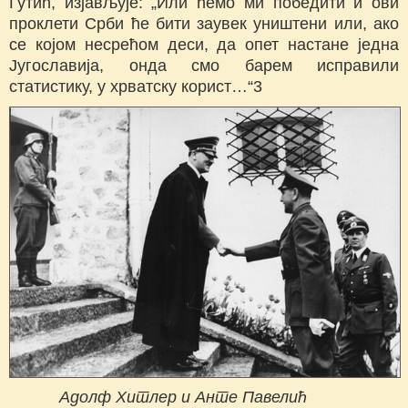
Гутић, изјављује: „Или ћемо ми победити и ови
проклети Срби ће бити заувек уништени или, ако
се којом несрећом деси, да опет настане једна
Југославија, онда смо барем исправили
статистику, у хрватску корист…“3
Адолф Хитлер и Анте Павелић