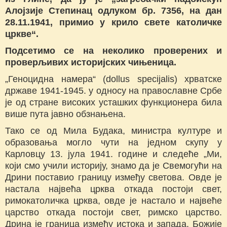
Алојзије Степинац одлуком бр. 7356, на дан
28.11.1941, примио у крило свете католичке
цркве“.
Подсетимо се на неколико проверених и
проверљивих историјских чињеница.
„Геноцидна намера“ (dollus specijalis) хрватске
државе 1941-1945. у односу на православне Србе
је од стране високих усташких функционера била
више пута јавно обзнањена.
Тако се од Мила Будака, министра културе и
образовања могло чути на једном скупу у
Карловцу 13. јула 1941. године и следеће „Ми,
који смо учили историју, знамо да је Свемогући на
Дрини поставио границу између светова. Овде је
настала највећа црква откада постоји свет,
римокатоличка црква, овде је настало и највеће
царство откада постоји свет, римско царство.
Дрина је граница између истока и запада. Божије