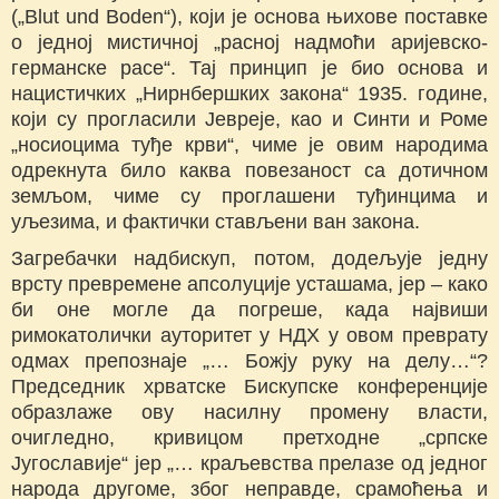
(„Blut und Boden“), који је основа њихове поставке
о једној мистичној „расној надмоћи аријевско-
германске расе“. Тај принцип је био основа и
нацистичких „Нирнбершких закона“ 1935. године,
који су прогласили Јевреје, као и Синти и Роме
„носиоцима туђе крви“, чиме је овим народима
одрекнута било каква повезаност са дотичном
земљом, чиме су проглашени туђинцима и
уљезима, и фактички стављени ван закона.
Загребачки надбискуп, потом, додељује једну
врсту превремене апсолуције усташама, јер – како
би оне могле да погреше, када највиши
римокатолички ауторитет у НДХ у овом преврату
одмах препознаје „… Божју руку на делу…“?
Председник хрватске Бискупске конференције
образлаже ову насилну промену власти,
очигледно, кривицом претходне „српске
Југославије“ јер „… краљевства прелазе од једног
народа другоме, због неправде, срамоћења и