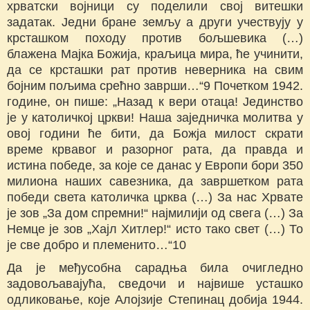
хрватски војници су поделили свој витешки
задатак. Једни бране земљу а други учествују у
крсташком походу против бољшевика (…)
блажена Мајка Божија, краљица мира, ће учинити,
да се крсташки рат против неверника на свим
бојним пољима срећно заврши…“9 Почетком 1942.
године, он пише: „Назад к вери отаца! Јединство
је у католичкој цркви! Наша заједничка молитва у
овој години ће бити, да Божја милост скрати
време крвавог и разорног рата, да правда и
истина победе, за које се данас у Европи бори 350
милиона наших савезника, да завршетком рата
победи света католичка црква (…) За нас Хрвате
је зов „За дом спремни!“ најмилији од свега (…) За
Немце је зов „Хајл Хитлер!“ исто тако свет (…) То
је све добро и племенито…“10
Да је међусобна сарадња била очигледно
задовољавајућа, сведочи и највише усташко
одликовање, које Алојзије Степинац добија 1944.