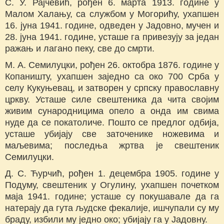
С. У. Рајчевић, рођен 6. марта 1913. године у
Малом Халању, са службом у Могорићу, ухапшен
16. јуна 1941. године, одведен у Јадовно, мучен и
28. јуна 1941. године, усташе га привезују за један
ражањ и лагано пеку, све до смрти.
М. А. Семилуцки, рођен 26. октобра 1876. године у
Копаништу, ухапшен заједно са око 700 Срба у
селу Кукуњевац, и затворен у српску православну
цркву. Усташе силе свештеника да чита својим
живим сународницима опело а онда им свима
нуде да се покатоличе. Пошто се предлог одбија,
усташе убијају све заточенике ножевима и
маљевима; последња жртва је свештеник
Семилуцки.
Д. С. Ћурчић, рођен 1. децембра 1905. године у
Подуму, свештеник у Огулину, ухапшен почетком
маја 1941. године; усташе су покушавале да га
натерају да гута људске фекалије, ишчупали су му
браду, избили му једно око; убијају га у Јадовну.