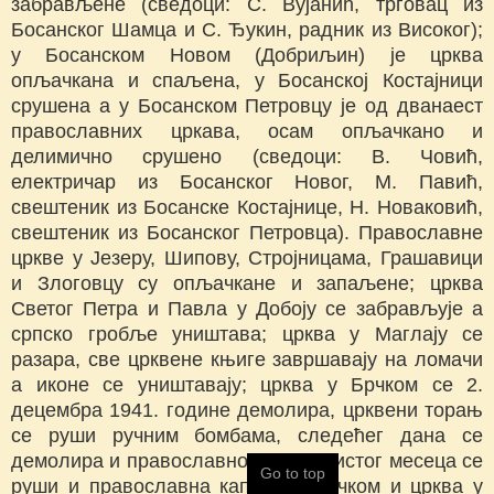
забрављене (сведоци: С. Вујанић, трговац из
Босанског Шамца и С. Ђукин, радник из Високог);
у Босанском Новом (Добриљин) је црква
опљачкана и спаљена, у Босанској Костајници
срушена а у Босанском Петровцу је од дванаест
православних цркава, осам опљачкано и
делимично срушено (сведоци: В. Човић,
електричар из Босанског Новог, М. Павић,
свештеник из Босанске Костајнице, Н. Новаковић,
свештеник из Босанског Петровца). Православне
цркве у Језеру, Шипову, Стројницама, Грашавици
и Злоговцу су опљачкане и запаљене; црква
Светог Петра и Павла у Добоју се забрављује а
српско гробље уништава; црква у Маглају се
разара, све црквене књиге завршавају на ломачи
а иконе се уништавају; црква у Брчком се 2.
децембра 1941. године демолира, црквени торањ
се руши ручним бомбама, следећег дана се
демолира и православно гробље; истог месеца се
Go to top
руши и православна капела у Брчком и црква у