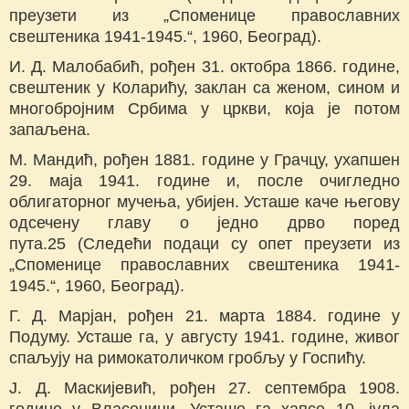
преузети из „Споменице православних
свештеника 1941-1945.“, 1960, Београд).
И. Д. Малобабић, рођен 31. октобра 1866. године,
свештеник у Коларићу, заклан са женом, сином и
многобројним Србима у цркви, која је потом
запаљена.
М. Мандић, рођен 1881. године у Грачцу, ухапшен
29. маја 1941. године и, после очигледно
облигаторног мучења, убијен. Усташе каче његову
одсечену главу о једно дрво поред
пута.25 (Следећи подаци су опет преузети из
„Споменице православних свештеника 1941-
1945.“, 1960, Београд).
Г. Д. Марјан, рођен 21. марта 1884. године у
Подуму. Усташе га, у августу 1941. године, живог
спаљују на римокатоличком гробљу у Госпићу.
Ј. Д. Маскијевић, рођен 27. септембра 1908.
године у Власеници. Усташе га хапсе 10. јула