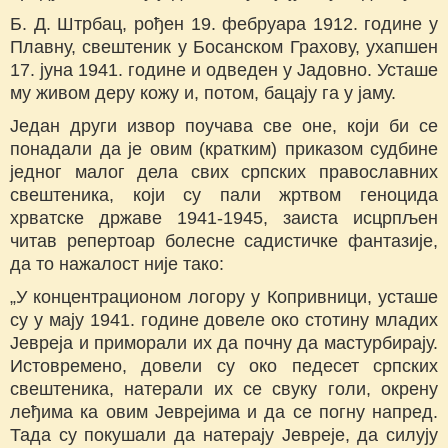
Б. Д. Штрбац, рођен 19. фебруара 1912. године у
Плавну, свештеник у Босанском Грахову, ухапшен
17. јуна 1941. године и одведен у Јадовно. Усташе
му живом деру кожу и, потом, бацају га у јаму.
Један други извор поучава све оне, који би се
понадали да је овим (кратким) приказом судбине
једног малог дела свих српских православних
свештеника, који су пали жртвом геноцида
хрватске државе 1941-1945, заиста исцрпљен
читав репертоар болесне садистичке фантазије,
да то нажалост није тако:
„У концентрационом логору у Копривници, усташе
су у мају 1941. године довеле око стотину младих
Јевреја и приморали их да почну да мастурбирају.
Истовремено, довели су око педесет српских
свештеника, натерали их се свуку голи, окрену
леђима ка овим Јеврејима и да се погну напред.
Тада су покушали да натерају Јевреје, да силују