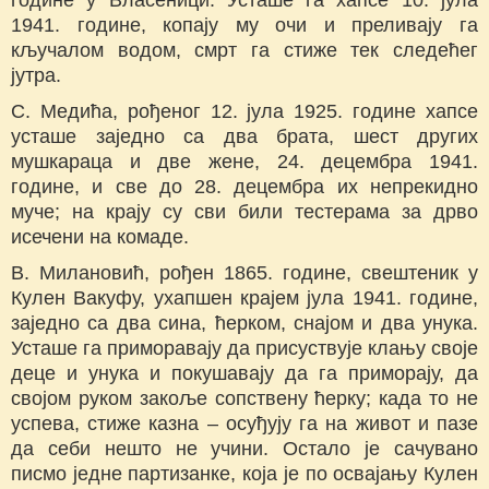
1941. године, копају му очи и преливају га
кључалом водом, смрт га стиже тек следећег
јутра.
С. Медића, рођеног 12. јула 1925. године хапсе
усташе заједно са два брата, шест других
мушкараца и две жене, 24. децембра 1941.
године, и све до 28. децембра их непрекидно
муче; на крају су сви били тестерама за дрво
исечени на комаде.
В. Милановић, рођен 1865. године, свештеник у
Кулен Вакуфу, ухапшен крајем јула 1941. године,
заједно са два сина, ћерком, снајом и два унука.
Усташе га приморавају да присуствује клању своје
деце и унука и покушавају да га приморају, да
својом руком закоље сопствену ћерку; када то не
успева, стиже казна – осуђују га на живот и пазе
да себи нешто не учини. Остало је сачувано
писмо једне партизанке, која је по освајању Кулен