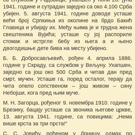
1941. године и сутрадан заједно са око 4.100 Срба
убијен. 5. августа 1941. године доводе усташе
већи број Српкиња из околине на брдо Бакић
Главица и убијају их. Међу њима је и трудна жена
свештеника Вујића; усташе су јој распориле
стомак и истргле бебу из њега а и њено
двогодишње дете бива на месту убијено.
Б. Б. Добросављевић, рођен 4. априла 1886.
године у Скраду, са службом у Вељуну. Ухапшен,
заједно са још око 500 Срба и читав дан пред
смрт, мучен. Усташе га, поред осталог, терају да
чита опело сопственом – још живом – сину
Небојши, кога пред њим муче.
М. Н. Загорца, рођеног 9. новембра 1910. године у
Брезику, бацају усташе са звоника његове цркве,
13. августа 1941. године, са повицима: „Нема
више крста за три прста!“
С. С. Јовићу, рођеном у Дрнишу, одмах по