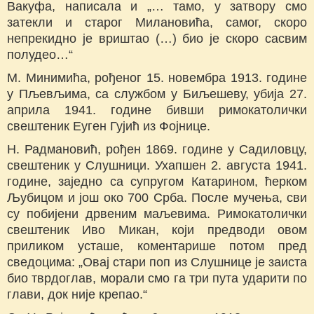
Вакуфа, написала и „… тамо, у затвору смо
затекли и старог Милановића, самог, скоро
непрекидно је вриштао (…) био је скоро сасвим
полудео…“
М. Минимића, рођеног 15. новембра 1913. године
у Пљевљима, са службом у Биљешеву, убија 27.
априла 1941. године бивши римокатолички
свештеник Еуген Гујић из Фојнице.
Н. Радмановић, рођен 1869. године у Садиловцу,
свештеник у Слушници. Ухапшен 2. августа 1941.
године, заједно са супругом Катарином, ћерком
Љубицом и још око 700 Срба. После мучења, сви
су побијени дрвеним маљевима. Римокатолички
свештеник Иво Микан, који предводи овом
приликом усташе, коментарише потом пред
сведоцима: „Овај стари поп из Слушнице је заиста
био тврдоглав, морали смо га три пута ударити по
глави, док није крепао.“