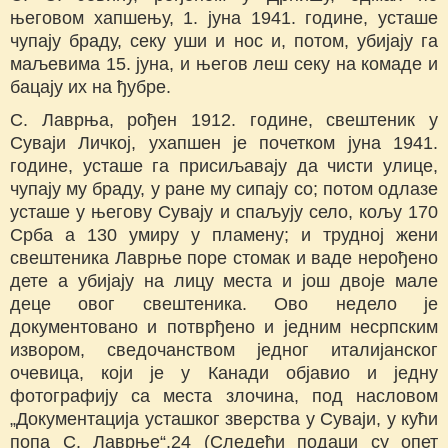
његовом хапшењу, 1. јуна 1941. године, усташе
чупају браду, секу уши и нос и, потом, убијају га
маљевима 15. јуна, и његов леш секу на комаде и
бацају их на ђубре.
С. Лаврња, рођен 1912. године, свештеник у
Суваји Личкој, ухапшен је почетком јуна 1941.
године, усташе га присиљавају да чисти улице,
чупају му браду, у ране му сипају со; потом одлазе
усташе у његову Сувају и спаљују село, кољу 170
Срба а 130 умиру у пламену; и трудној жени
свештеника Лаврње поре стомак и ваде нерођено
дете а убијају на лицу места и још двоје мале
деце овог свештеника. Ово недело је
документовано и потврђено и једним несрпским
извором, сведочанством једног италијанског
очевица, који је у Канади објавио и једну
фотографију са места злочина, под насловом
„Документација усташког зверства у Суваји, у кући
попа С. Лаврње“.24 (Следећи подаци су опет