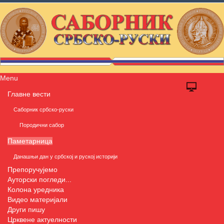
Menu
Главне вести
Саборник србско-руски
Породични сабор
Паметарница
Данашњи дан у србској и руској историји
Препоручујемо
Ауторски погледи...
Колона уредника
Видео материјали
Други пишу
Црквене актуелности