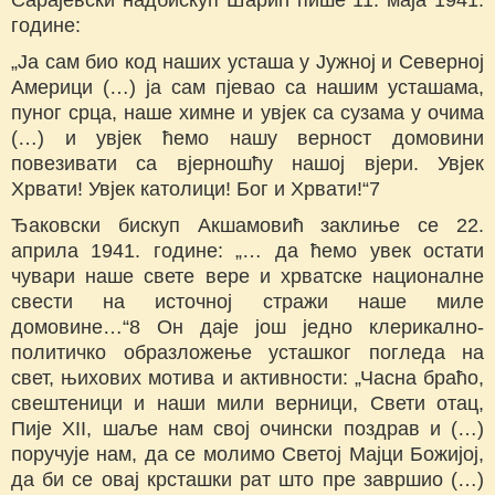
године:
„Ја сам био код наших усташа у Јужној и Северној
Америци (…) ја сам пјевао са нашим усташама,
пуног срца, наше химне и увјек са сузама у очима
(…) и увјек ћемо нашу верност домовини
повезивати са вјерношћу нашој вјери. Увјек
Хрвати! Увјек католици! Бог и Хрвати!“7
Ђаковски бискуп Акшамовић заклиње се 22.
априла 1941. године: „… да ћемо увек остати
чувари наше свете вере и хрватске националне
свести на источној стражи наше миле
домовине…“8 Он даје још једно клерикално-
политичко образложење усташког погледа на
свет, њихових мотива и активности: „Часна браћо,
свештеници и наши мили верници, Свети отац,
Пије XII, шаље нам свој очински поздрав и (…)
поручује нам, да се молимо Светој Мајци Божијој,
да би се овај крсташки рат што пре завршио (…)