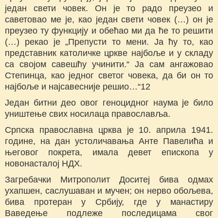
један свети човек. Он је то радо преузео и
саветовао ме је, као један свети човек (…) он је
преузео ту функцију и обећао ми да ће то решити
(…) рекао је „Препусти то мени. Ја ћу то, као
представник католичке цркве најбоље и у складу
са својом савешћу учинити.“ Ја сам ангажовао
Степинца, као једног светог човека, да би он то
најбоље и најсавесније решио…“12
Један битни део овог геноцидног наума је било
уништење свих носилаца православља.
Српска православна црква је 10. априла 1941.
године, на дан устоличавања Анте Павелића и
његовог покрета, имала девет епископа у
новонасталој НДХ.
Загребачки Митрополит Доситеј бива одмах
ухапшен, саслушаван и мучен; он нерво обољева,
бива протеран у Србију, где у манастиру
Ваведење подлеже последицама свог