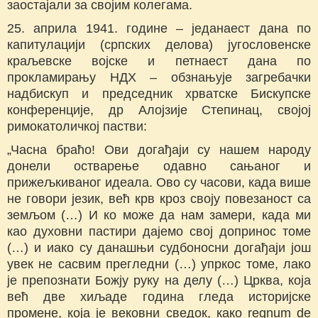
заостајали за својим колегама.
25. априла 1941. године – једанаест дана по
капитулацији (српских делова) југословенске
краљевске војске и петнаест дана по
прокламирању НДХ – обзнањује загребачки
надбискуп и председник хрватске Бискупске
конференције, др Алојзије Степинац, својој
римокатоличкој пастви:
„Часна браћо! Ови догађаји су нашем народу
донели остварење одавно сањаног и
прижељкиваног идеала. Ово су часови, када више
не говори језик, већ крв кроз своју повезаност са
земљом (…) И ко може да нам замери, када ми
као духовни пастири дајемо свој допринос томе
(…) и иако су данашњи судбоносни догађаји још
увек не сасвим прегледни (…) упркос томе, лако
је препознати Божју руку на делу (…) Црква, која
већ две хиљаде година гледа историјске
промене, која је вековни сведок, како regnum de