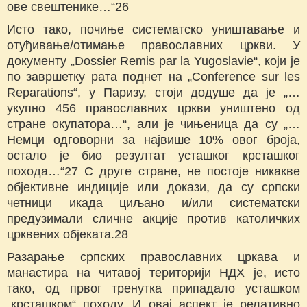
ове свештенике…“26
Исто тако, почиње систематско уништавање и
отуђивање/отимање православних цркви. У
документу „Dossier Remis par la Yugoslavie“, који је
по завршетку рата поднет на „Conference sur les
Reparations“, у Паризу, стоји додуше да је „…
укупно 456 православних цркви уништено од
стране окупатора…“, али је чињеница да су „…
Немци одговорни за највише 10% овог броја,
остало је био резултат усташког крсташког
похода…“27 С друге стране, не постоје никакве
објективне индиције или докази, да су српски
четници икада циљано и/или систематски
предузимали сличне акције против католичких
црквених објеката.28
Разарање српских православних цркава и
манастира на читавој територији НДХ је, исто
тако, од првог тренутка припадало усташком
„крсташком“ походу. И овај аспект је релативно