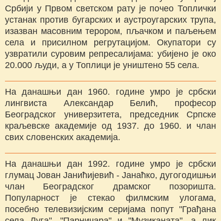
Србији у Првом светском рату је почео Топлички
устанак против бугарских и аустроугарских трупа,
изазван масовним терором, пљачком и паљењем
села и присилном регрутацијом. Окупатори су
узвратили суровим репресалијама: убијено је око
20.000 људи, а у Топлици је уништено 55 села.
На данашњи дан 1960. године умро је србски
лингвиста Александар Белић, професор
Београдског универзитета, председник Српске
краљевске академије од 1937. до 1960. и члан
свих словенских академија.
На данашњи дан 1992. године умро је србски
глумац Јован Јанићијевић - Јанаћко, дугогодишњи
члан Београдског драмског позоришта.
Популарност је стекао филмским улогама,
посебно телевизијским серијама попут "Грађана
села Луга", "Парничара" и "Музиканата", а лик