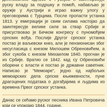
руску владу за подршку и помоћ, набављао је
оружје у Аустрији и играо важну улогу у
преговорима с Турцима. После пропасти устанка
1813. у емиграцији је свим силама настојао да
заинтересује велике силе за ствар Србије и
присуствовао је Бечком конгресу с пуномоћјем
српских вођа. Послије Другог српског устанка
постао је ваљевски кнез, али је пензионисан због
несугласица с кнезом Милошем Обреновићем, а
због сукоба с кнезом Михаилом 1840. прогнан је
из Србије. Вратио се 1842. кад су Обреновићи
оборени с власти и постао је државни саветник.
Написао је "Мемоаре", једно од најбољих
мемоарских дела српске књижевности, пуне
драгоцених података о догађајима и људима из
времена Првог српског устанка.
Данас се сећамо руског песника Ивана Петровича
који се упокојио 1844. године.