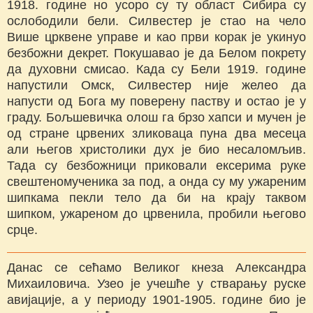
1918. године но усоро су ту област Сибира су
ослободили бели. Силвестер је стао на чело
Више црквене управе и као први корак је укинуо
безбожни декрет. Покушавао је да Белом покрету
да духовни смисао. Када су Бели 1919. године
напустили Омск, Силвестер није желео да
напусти од Бога му поверену паству и остао је у
граду. Бољшевичка олош га брзо хапси и мучен је
од стране црвених зликоваца пуна два месеца
али његов христолики дух је био несаломљив.
Тада су безбожници приковали ексерима руке
свештеномученика за под, а онда су му ужареним
шипкама пекли тело да би на крају таквом
шипком, ужареном до црвенила, пробили његово
срце.
Данас се сећамо Великог кнеза Александра
Михаиловича. Узео је учешће у стварању руске
авијације, а у периоду 1901-1905. године био је