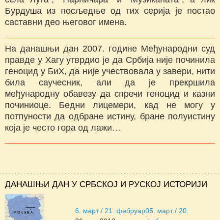
Бурдуша из посљедње од тих серија је постао
саставни део његовог имена.
На данашњи дан 2007. године Међународни суд
правде у Хагу утврдио је да Србија није починила
геноцид у БиХ, да није учествовала у завери, нити
била саучесник, али да је прекршила
међународну обавезу да спречи геноцид и казни
починиоце. Бедни лицемери, кад не могу у
потпуности да одбране истину, бране полуистину
која је често гора од лажи…
ДАНАШЊИ ДАН У СРБСКОЈ И РУСКОЈ ИСТОРИЈИ
6. март / 21. фебруар
05. март / 20.