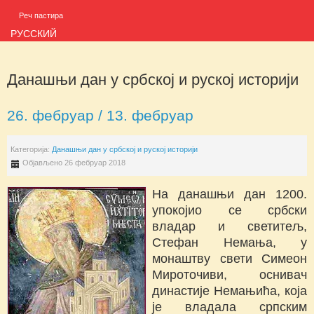
Реч пастира
РУССКИЙ
Данашњи дан у србској и руској историји
26. фебруар / 13. фебруар
Категорија:
Данашњи дан у србској и руској историји
Објављено 26 фебруар 2018
На данашњи дан 1200.
упокојио се србски
владар и светитељ,
Стефан Немања, у
монаштву свети Симеон
Мироточиви, оснивач
династије Немањића, која
је владала српским