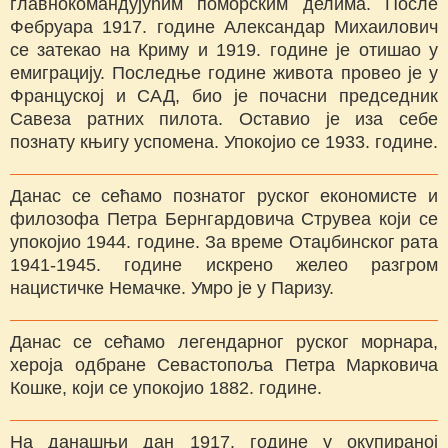
главнокомандујућим поморским делима. После
Фебруара 1917. године Александар Михаилович
се затекао на Криму и 1919. године је отишао у
емиграцију. Последње године живота провео је у
Француској и САД, био је почасни председник
Савеза ратних пилота. Оставио је иза себе
познату књигу успомена. Упокојио се 1933. године.
Данас се сећамо познатог руског економисте и
филозофа Петра Бернгардовича Струвеа који се
упокојио 1944. године. За време Отаџбинског рата
1941-1945. године искрено желео разгром
нацистичке Немачке. Умро је у Паризу.
Данас се сећамо легендарног руског морнара,
хероја одбране Севастопоља Петра Марковича
Кошке, који се упокојио 1882. године.
На данашњи дан 1917. године у окупираној