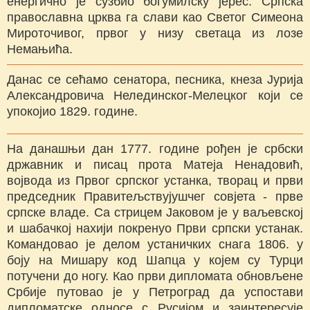
енергично је сузбио богумилску јерес. Српска
православна црква га слави као Светог Симеона
Мироточивог, првог у низу светаца из лозе
Немањића.
Данас се сећамо сенатора, песника, кнеза Јурија
Александровича Нелединског-Мелецког који се
упокојио 1829. године.
На данашњи дан 1777. године рођен је србски
државник и писац прота Матеја Ненадовић,
војвода из Првог српског устанка, творац и први
председник Правитељствујушчег совјета - прве
српске владе. Са стрицем Јаковом је у ваљевској
и шабачкој нахији покренуо Први српски устанак.
Командовао је делом устаничких снага 1806. у
боју на Мишару код Шапца у којем су Турци
потучени до ногу. Као први дипломата обновљене
Србије путовао је у Петроград да успостави
дипломатске односе с Русијом и заинтересује