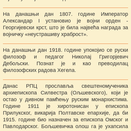
На данашњи дан 1807. године Император
Александар I установио је војни орден -
Георгијевски крст, што је била највећа награда за
војничку «неустрашиву храброст».
На данашњи дан 1918. године упокојио се руски
филозоф и педагог Николај Григорјевич
Дебољски. Познат је и као преводилац
филозофских радова Хегела.
Данас РПЦ прославља свештеномученика
архиепископа Силвестра (Ољшевского), који је
остао у дивном памћењу руским монархистима.
Године 1911 је хиротонисан у епископа
Прилукског, викарија Полтавске епархије, да би
1915. године био назначен за епископа Омског и
Павлодарског. Бољшевичка олош га је ухапсила