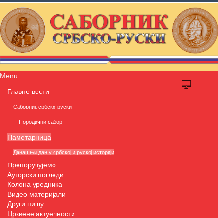
Menu
Главне вести
Саборник србско-руски
Породични сабор
Паметарница
Данашњи дан у србској и руској историји
Препоручујемо
Ауторски погледи...
Колона уредника
Видео материјали
Други пишу
Црквене актуелности