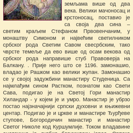
земљама више од два
века. Велики мачоносац и
крстоносац, поставио је
са своја два сина –
светим краљем Стефаном Првовенчаним, у
монаштву Симоном и највећим светилником
србског рода Светим Савом свесрбским, тако
чврсте темеље да ево више од осам векова од
србског рода направише стуб Правоверја на
Балкану. . Прије него што се 1196. замонашио,
владао је Рашком као велики жупан. Замонашио
се у својој задужбини манастиру Студеница. Са
најмлађим сином Растком, познатом као Свети
Сава, подигао је на Светој Гори манастир
Хиландар - у којем је и умро. Манастир је убрзо
постао најзначајнији српски духовни и књижевни
центар. Подигао је и цркве и манастире Ђурђеве
ступове, Богородичин манастир и манастир
Светог Николе код Куршумлије. Током владавине