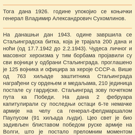
Тога дана 1926. године упокојио се коњички
генерал Владимир Александрович Сухомлинов.
На данашњи дан 1943. одине завршила се
Стаљинградска битка, која је трајала 200 дана и
ноћи (од 17.7.1942 до 2.2.1943). Чудеса личног и
масовног хероизма у тим борбама пројавили су
сви војници у одбрани Стаљинграда. проглашено
је 125 војника и официра за хероје СССР-а. Више
од 763 хиљаде заштитника Стаљинграда
награђени су ордењем и медаљама, 210 јединица
постале су гардијске. Стаљинград зову почетком
пута ка Победи. На дана 2 фебруара
капитулирали су последњи остаци 6-те немачке
армије на челу са генерал-фелдмаршалом
Паулусом (91 хиљада људи). Цео свет је био
задивљен блиставом победом руске армије на
Волги, што је постало преломним моментом