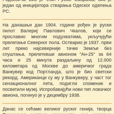
један од иницијатора стварања Одеског оделења
РС.
На данашњи дан 1904. године рођен је руски
пилот Валериј Павлович Чкалов, који се
прославио многим подухватима, укључујући
прелетање Северног пола. Остварио је 1937. први
лет преко најсеверније тачке Земље без
спуштања, прелетевши авионом "Ан-25" за 64
часа и 25 минута раздаљину од 12.000
километара од Москве до америчког града
Ванкувер код Портланда, што је био светски
рекорд. Американци су му у Ванкуверу, у част тог
сензационалног лета, подигли споменик и
посветили музеј. Испробавајући нови тип ловачког
авиона, погинуо је у децембру 1938.
Данас се сећамо великог руског генија, творца