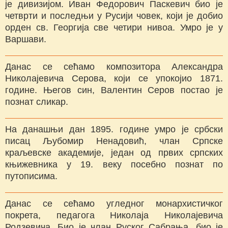
је дивизијом. Иван Федорович Паскевич био је
четврти и последњи у Русији човек, који је добио
орден св. Георгија све четири нивоа. Умро је у
Варшави.
Данас се сећамо композитора Александра
Николајевича Серова, који се упокојио 1871.
године. Његов син, Валентин Серов постао је
познат сликар.
На данашњи дан 1895. године умро је србски
писац Љубомир Ненадовић, члан Српске
краљевске академије, један од првих српских
књижевника у 19. веку посебно познат по
путописима.
Данас се сећамо угледног монархистичког
покрета, педагога Николаја Николајевича
Родзевича. Био је члан Руског Сабрања, био је