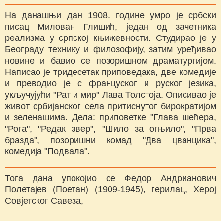
На данашњи дан 1908. године умро је србски
писац Милован Глишић, један од зачетника
реализма у српској књижевности. Студирао је у
Београду технику и филозофију, затим уређивао
новине и бавио се позоришном драматургијом.
Написао је тридесетак приповедака, две комедије
и преводио је с француског и руског језика,
укључујући "Рат и мир" Лава Толстоја. Описивао је
живот србијанског села притиснутог бирократијом
и зеленашима. Дела: приповетке "Глава шећера,
"Рога", "Редак звер", "Шило за огњило", "Прва
бразда", позоришни комад "Два цванцика",
комедија "Подвала".
Тога дана упокојио се Федор Андрианович
Полетајев (Поетан) (1909-1945), герилац, Херој
Совјетског Савеза,