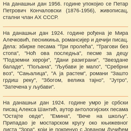
На данашњи дан 1956. године упокојио се Петар
Петрович Кончаловски (1876-1956), живописац,
стални члан АХ СССР.
На данашњи дан 1924. године рођена је Мира
Алечковић, песникиња, романсијер и дечији писац.
Дела: збирке песама "Три пролећа", "Трагови без
стопа", "Ноћ ова последња", песме за децу
"Подземни хероји", "Дани разиграни", "Звездане
баладе", "Пољана", "Љубави је мало", "Сребрни
воз", "Сањалица", "А ја растем", романи "Зашто
грдиш реку", "Збогом, велика тајно", "Јутро",
"Затечена у љубави".
На данашњи дан 1924. године умро је србски
писац Алекса Шантић, аутор антологијских песама
"Остајте овде", "Емина", "Вече на шкољу".
Припадао је мостарском кругу око књижевног
листа "Зора", који је покренуо с Јованом Дучићем