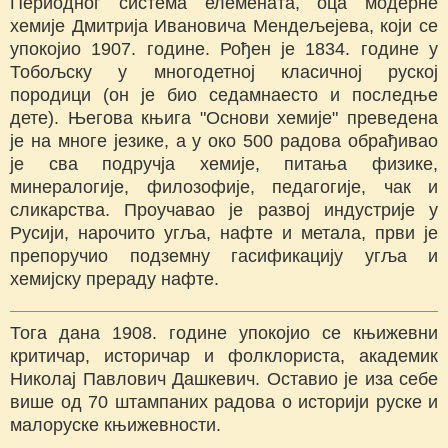
Периодног система елемената, оца модерне
хемије Дмитрија Ивановича Мендељејева, који се
упокојио 1907. године. Рођен је 1834. године у
Тобољску у многодетној класичној руској
породици (он је био седамнаесто и последње
дете). Његова књига "Основи хемије" преведена
је на многе језике, а у око 500 радова обрађивао
је сва подручја хемије, питања физике,
минералогије, филозофије, педагогије, чак и
сликарства. Проучавао је развој индустрије у
Русији, нарочито угља, нафте и метала, први је
препоручио подземну гасификацију угља и
хемијску прераду нафте.
Тога дана 1908. године упокојио се књижевни
критичар, историчар и фолклориста, академик
Николај Павлович Дашкевич. Оставио је иза себе
више од 70 штампаних радова о историји руске и
малоруске књижевности.