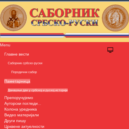
Menu
Главне вести
Саборник србско-руски
Породични сабор
Паметарница
Данашњи дан у србској и руској историји
Препоручујемо
Ауторски погледи...
Колона уредника
Видео материјали
Други пишу
Црквене актуелности