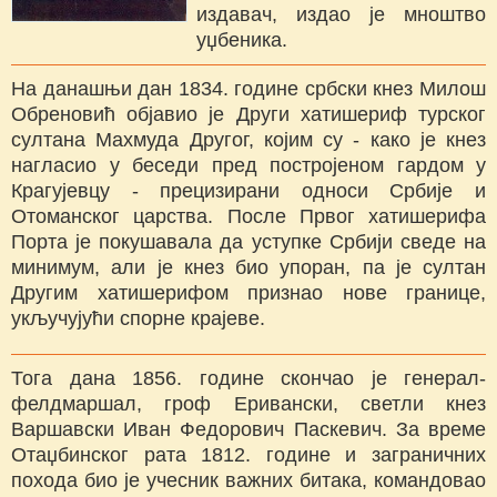
издавач, издао је мноштво
уџбеника.
На данашњи дан 1834. године србски кнез Милош
Обреновић објавио је Други хатишериф турског
султана Махмуда Другог, којим су - како је кнез
нагласио у беседи пред постројеном гардом у
Крагујевцу - прецизирани односи Србије и
Отоманског царства. После Првог хатишерифа
Порта је покушавала да уступке Србији сведе на
минимум, али је кнез био упоран, па је султан
Другим хатишерифом признао нове границе,
укључујући спорне крајеве.
Тога дана 1856. године скончао је генерал-
фелдмаршал, гроф Еривански, светли кнез
Варшавски Иван Федорович Паскевич. За време
Отаџбинског рата 1812. године и заграничних
похода био је учесник важних битака, командовао