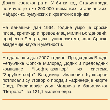
Другог светског рата. У битки код Стаљинграда
погинуло је око 200.000 њемачких, италијанских,
мађарских, румунских и хрватских војника.
На данашњи дан 1964. године умро је србски
писац, критичар и преводилац Милан Богдановић,
професор Београдског универзитета, члан Српске
академије наука и уметности.
На данашњи дан 2007. године, Председник Владе
Републике Српске Милорад Додик и председник
компаније "Њефтегазинкор" из система
"Зарубежњефт" Владимир Иванович Кушњарев
потписали су Уговор о продаји Рафинерије нафте
Брод, Рафинерије уља Модрича и бањалучког
"Петрола" - за 121,1 милион евра.