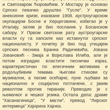
и Светозаром Ћоровићем. У Мостару је основао
Српско певачко друштво "Гусле". У време
анексионе кризе, изазване 1908. аустроугарском
окупацијом Босне и Херцеговине, избегао је у
Италију, затим је био посланик у Босанском
сабору. У Првом светском рату аустроугарске
власти су га хапсиле као истакнутог српског
националисту. У почетку је био под утицајем
српских песника Бранка Радичевића, Јована
Јовановић - Змаја и Војислава Илића, али је
потом изградио властити песнички израз,
карактеристичан по елегичним мотивима и
родољубивим темама. Његови стихови су
музикални, а песме осећајне, пуне љубави за
национално и социјално потлачене, с јаким
револтом против тираније. Преводио је с
њемачког и чешког језика. Остала дела: драме
"Хасанагиница", "У магли", превод "Лирског
интермеца" Хајнриха Хајнеа.