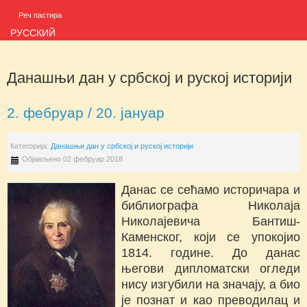
Реч пастира
РУССКИЙ
Данашњи дан у србској и руској историји
2. фебруар / 20. јануар
Категорија:
Данашњи дан у србској и руској историји
Објављено 02 фебруар 2018
Данас се сећамо историчара и
библиографа Николаја
Николајевича Бантиш-
Каменског, који се упокојио
1814. године. До данас
његови дипломатски огледи
нису изгубили на значају, а био
је познат и као преводилац и