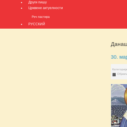
Други пишу
Црквене актуелности
Реч пастира
РУССКИЙ
Данаш
30. ма
Категориј
Објављ