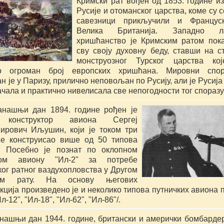
Кримски рат вођен од 1853. године из
Русије и отоманског царства, коме су се
савезници прикључили и Француск
Велика Британија. Западно ла
хришћанство је Кримским ратом пока
сву своју духовну беду, ставши на ст
монструозног Турског царства кој
о огроман број европских хришћана. Мировни спора
н је у Паризу, прилично неповољан по Русију, али је Русија 
ачала и практично нивелисала све непогодности тог спораз
анашњи дан 1894. године рођен је 
 конструктор авиона Сергеј 
ирович Иљушин, који је током три 
је конструисао више од 50 типова 
. Посебно је познат по оклопном 
ном авиону "Ил-2" за потребе 
ког ратног ваздухопловства у Другом 
ком рату. На основу његових 
кција произведено је и неколико типова путничких авиона п
Ил-12", "Ил-18", "Ил-62", "Ил-86"/.
анашњи дан 1944. године, британски и амерички бомбардер