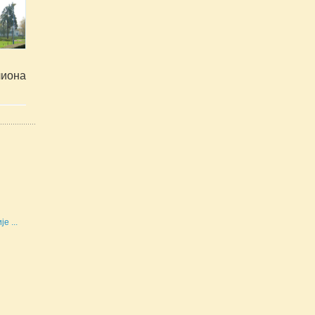
иона 
е ...