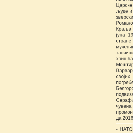
Царске
људе и 
зверск
Романо
Краља 
јуна 1
стране
мучени
злочин
хришћа
Моштиј
Варваре
својих
погреб
Белго
подвиз
Серафи
чувен
промона
да 2016
- НАТО