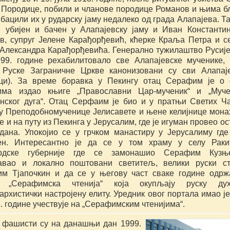
 Породице, побили и чланове породице Романов и њима бл
бацили их у рударску јаму недалеко од града Алапајева. Тад
и убијен и бачен у Алапајевску јаму и Иван Константин
в, супруг Јелене Карађорђевић, кћерке Краља Петра и се
Александра Карађорђевића. Генерално тужилаштво Русије ј
999. године рехабилитовало све Алапајевске мученике, 
 Руске Заграничне Цркве канонизовани су сви Алапаје
ци). За време боравка у Пекингу отац Серафим је о 
има издао књиге „Православни Цар-мученик“ и „Муче
нског дуга“. Отац Серфаим је био и у пратњи Светих Ча
у Преподобномученице Јелисавете и њене келијнице мона
 и на путу из Пекинга у Јерусалим, где је игуман провео ост
 дана. Упокојио се у грчком манастиру у Јерусалиму где 
ен. Интересантно је да се у том храму у селу Ракит
родске губерније где се замонашио Серафим Кузњец
авао и локално поштовани светитељ, велики руски ст
м Тјапочкин и да се у његову част сваке године одржа
а „Серафимска чтенија“ која окупљају руску духо
рхистички настројену елиту. Уредник овог портала имао је 
. године учествује на „Серафимским чтенијима“.
 фашисти су на данашњи дан 1999. 