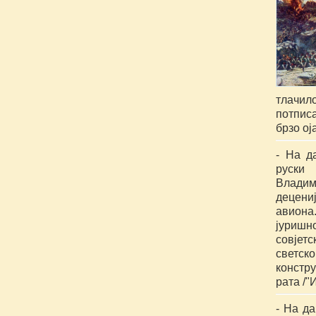
тлачил
потписа
брзо ој
- На д
руски
Владим
децени
авиона
јуриш
совјетс
светс
констру
рата /"
- На д