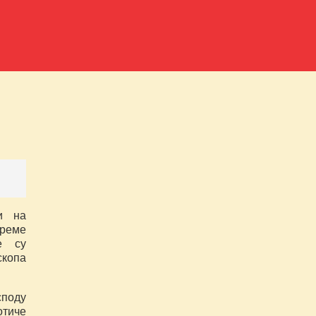
и на 
еме 
 су 
опа 
тиче 