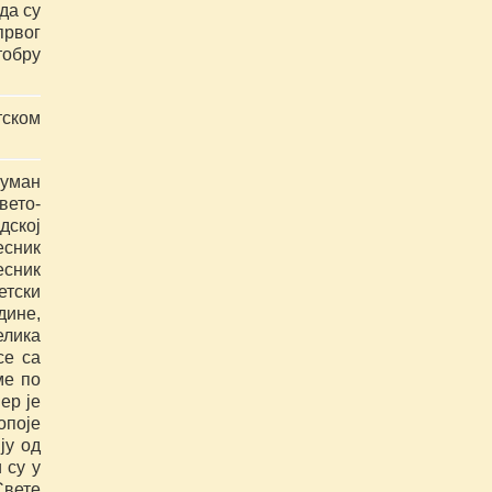
а су 
рвог 
обру 
ском 
уман 
вето-
ској 
сник 
ник 
тски 
ине, 
лика 
е са 
е по 
р је 
поје 
у од 
су у 
вете 