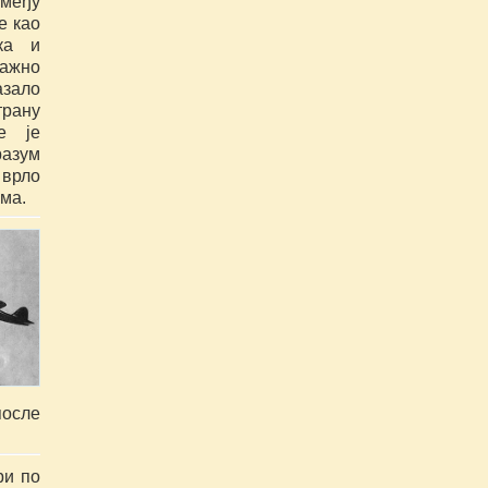
међу 
 као 
а и 
жно 
зало 
рану 
е је 
зум 
врло 
ума.
осле 
и по 