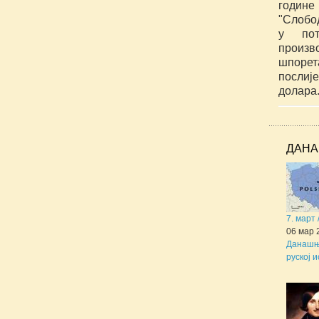
године 
"Слобод
у пот
произ
шпорет
послиј
долара
ДАНА
7. март
06 мар 
Данашњи
руској и