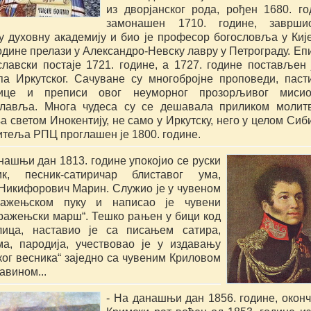
из дворјанског рода, рођен 1680. год
замонашен 1710. године, завршио
у духовну академију и био је професор богословља у Кијев
одине прелази у Александро-Невску лавру у Петрограду. Епи
лавски постаје 1721. године, а 1727. године постављен ј
па Иркутског. Сачуване су многобројне проповеди, пасти
нице и преписи овог неуморног прозорљивог мисион
лавља. Многа чудеса су се дешавала приликом молитв
 светом Инокентију, не само у Иркутску, него у целом Сибир
итеља РПЦ проглашен је 1800. године.
нашњи дан 1813. године упокојио се руски 
ик, песник-сатиричар блиставог ума, 
 Никифорович Марин. Служио је у чувеном 
ажењском пуку и написао је чувени 
ражењски марш“. Тешко рањен у бици код 
лица, наставио је са писањем сатира, 
ма, пародија, учествовао је у издавању 
ог весника“ заједно са чувеним Криловом 
авином...
- На данашњи дан 1856. године, оконча