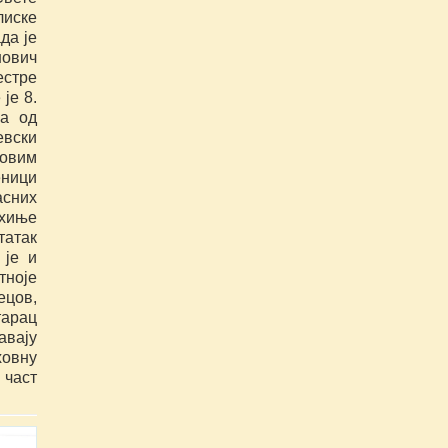
иске 
а је 
ович 
стре 
е 8. 
а од 
вски 
овим 
ници 
сних 
хиње 
атак 
је и 
ноје 
ов, 
арац 
вају 
вну 
част 