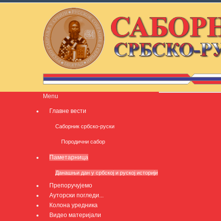
Menu
Главне вести
Саборник србско-руски
Породични сабор
Паметарница
Данашњи дан у србској и руској историји
Препоручујемо
Ауторски погледи...
Колона уредника
Видео материјали