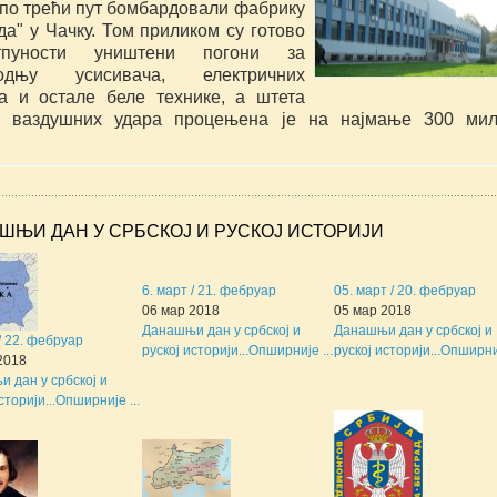
по трећи пут бомбардовали фабрику 
а" у Чачку. Том приликом су готово 
пуности уништени погони за 
водњу усисивача, електричних 
а и остале беле технике, а штета 
е ваздушних удара процењена је на најмање 300 мил
.
ШЊИ ДАН У СРБСКОЈ И РУСКОЈ ИСТОРИЈИ
6. март / 21. фебруар
05. март / 20. фебруар
06 мар 2018
05 мар 2018
Данашњи дан у србској и
Данашњи дан у србској и
 / 22. фебруар
руској историји...
Опширније ...
руској историји...
Опширниј
2018
 дан у србској и
сторији...
Опширније ...