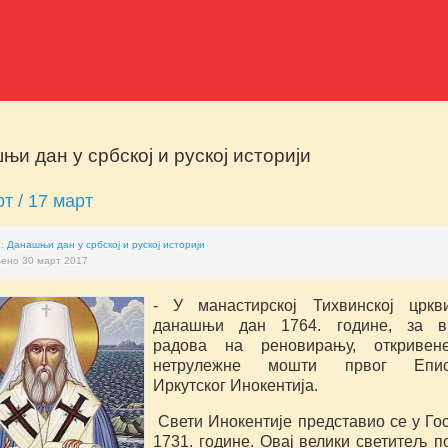
њи дан у србској и руској историји
рт / 17 март
а:
Данашњи дан у србској и руској историји
ено 30 март 2017
- У манастирској Тихвинској цркв
данашњи дан 1764. године, за вр
радова на реновирању, откривене
нетрулежне мошти првог Еписк
Иркутског Инокентија.
 Свети Инокентије представио се у Господу 
1731. године. Овај велики светитељ по