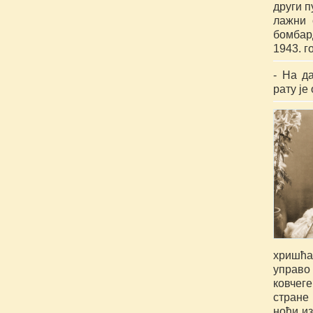
други п
лажни 
бомбар
1943. г
- На д
рату је
хришћан
управо
ковчег
стране 
ноћи из