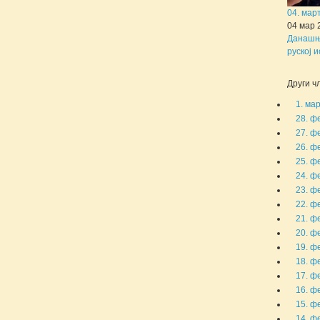
04. мар
04 мар 
Данашњи
руској и
Други чл
1. ма
28. ф
27. ф
26. ф
25. ф
24. ф
23. ф
22. ф
21. ф
20. ф
19. ф
18. ф
17. ф
16. ф
15. ф
14. ф