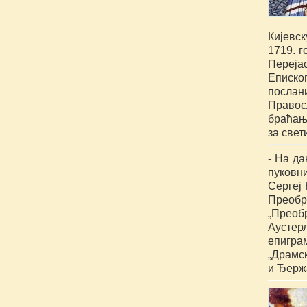
Кијевск
1719. г
Перејас
Еписко
посла
Правос
браћања
за свет
- На да
пуковн
Сергеј
Преобр
„Преоб
Аустер
епигра
„Драмск
и Ђерж