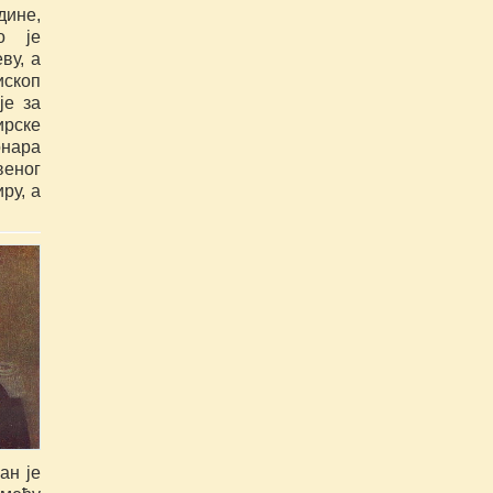
ине, 
 је 
у, а 
скоп 
е за 
рске 
ара 
еног 
у, а 
н је 