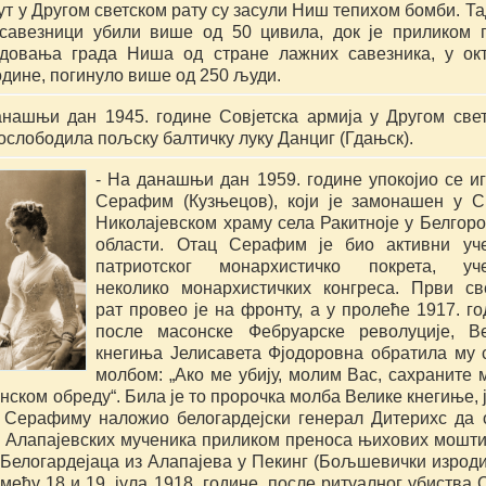
ут у Другом светском рату су засули Ниш тепихом бомби. Тад
савезници убили више од 50 цивила, док је приликом п
довања града Ниша од стране лажних савезника, у окт
одине, погинуло више од 250 људи.
анашњи дан 1945. године Совјетска армија у Другом свет
 ослободила пољску балтичку луку Данциг (Гдањск).
- На данашњи дан 1959. године упокојио се иг
Серафим (Кузњецов), који је замонашен у С
Николајевском храму села Ракитноје у Белгород
области. Отац Серафим је био активни уче
патриотског монархистичко покрета, учес
неколико монархистичких конгреса. Први све
рат провео је на фронту, а у пролеће 1917. год
после масонске Фебруарске револуције, Ве
кнегиња Јелисавета Фјодоровна обратила му с
молбом: „Ако ме убију, молим Вас, сахраните м
ском обреду“. Била је то пророчка молба Велике кнегиње, је
 Серафиму наложио белогардејски генерал Дитерихс да о
е Алапајевских мученика приликом преноса њихових моштиј
Белогардејаца из Алапајева у Пекинг (Бољшевички изроди 
међу 18 и 19. јула 1918. године, после ритуалног убиства С