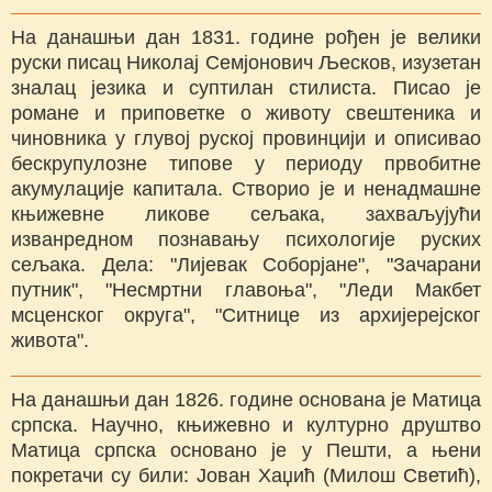
На данашњи дан 1831. године рођен је велики
руски писац Николај Семјонович Љесков, изузетан
зналац језика и суптилан стилиста. Писао је
романе и приповетке о животу свештеника и
чиновника у глувој руској провинцији и описивао
бескрупулозне типове у периоду првобитне
акумулације капитала. Створио је и ненадмашне
књижевне ликове сељака, захваљујући
изванредном познавању психологије руских
сељака. Дела: "Лијевак Соборјане", "Зачарани
путник", "Несмртни главоња", "Леди Макбет
мсценског округа", "Ситнице из архијерејског
живота".
На данашњи дан 1826. године основана је Матица
српска. Научно, књижевно и културно друштво
Матица српска основано је у Пешти, а њени
покретачи су били: Јован Хаџић (Милош Светић),