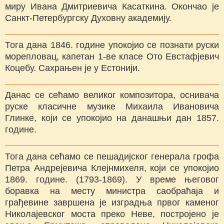
миру Ивана Дмитриевича Касаткина. Окончао је
Санкт-Петербургску Духовну академију.
Тога дана 1846. године упокојио се познати руски
морепловац, капетан 1-ве класе Ото Евстафјевич
Коцебу. Сахрањен је у Естонији.
Данас се сећамо великог композитора, оснивача
руске класичне музике Михаила Ивановича
Глинке, који се упокојио на данашњи дан 1857.
године.
Тога дана сећамо се пешадијског генерала грофа
Петра Андрејевича Клејнмихеля, који се упокојио
1869. године. (1793-1869). У време његовог
боравка на месту министра саобраћаја и
грађевине завршена је изградња првог каменог
Николајевског моста преко Неве, постројено је