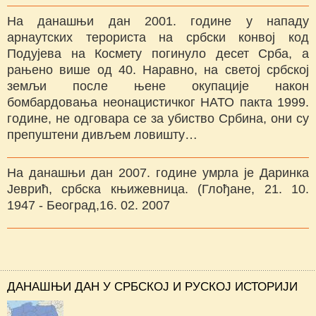
На данашњи дан 2001. године у нападу
арнаутских терориста на србски конвој код
Подујева на Космету погинуло десет Срба, а
рањено више од 40. Наравно, на светој србској
земљи после њене окупације након
бомбардовања неонацистичког НАТО пакта 1999.
године, не одговара се за убиство Србина, они су
препуштени дивљем ловишту…
На данашњи дан 2007. године умрла је Даринка
Јеврић, србска књижевница. (Глођане, 21. 10.
1947 - Београд,16. 02. 2007
ДАНАШЊИ ДАН У СРБСКОЈ И РУСКОЈ ИСТОРИЈИ