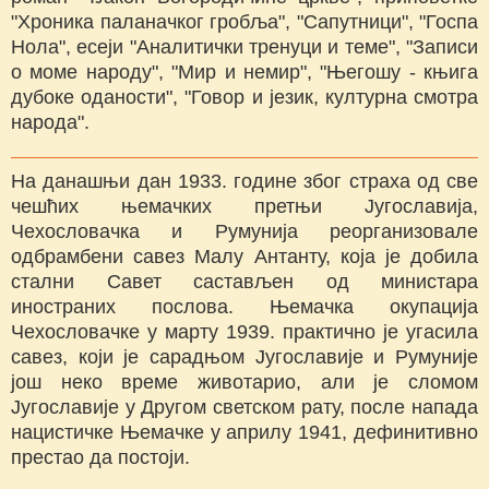
"Хроника паланачког гробља", "Сапутници", "Госпа
Нола", есеји "Аналитички тренуци и теме", "Записи
о моме народу", "Мир и немир", "Његошу - књига
дубоке оданости", "Говор и језик, културна смотра
народа".
На данашњи дан 1933. године због страха од све
чешћих њемачких претњи Југославија,
Чехословачка и Румунија реорганизовале
одбрамбени савез Малу Антанту, која је добила
стални Савет састављен од министара
иностраних послова. Њемачка окупација
Чехословачке у марту 1939. практично је угасила
савез, који је сарадњом Југославије и Румуније
још неко време животарио, али је сломом
Југославије у Другом светском рату, после напада
нацистичке Њемачке у априлу 1941, дефинитивно
престао да постоји.