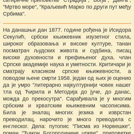
"Мртво море", "Краљевић Марко по други пут међу
Србима".
На данашњи дан 1877. године рођена је Исидора
Секулић, србски књижевник изузетног стила,
широког образовања и високе културе, танан
посматрач људских живота и судбина, писац
високе духовности и префињеног духа, члан
Српске академије наука и уметности. Критичари је
сматрају класиком српске књижевности, а
поводом њене смрти 1958. један од њих је оценио
да је умро "литерарно најкултурнији човек нашег
тла од Ћирила и Методија до јуче, до данас,
можда до прекосутра". Сарађивала је у многим
србским и хрватским књижевним часописима.
Била је зналац многих језика и изврстан
преводилац, нарочито је много преводила с
енглеског. Дела: путопис "Писма из Норвешке",
роман "Ђакон Богородичине цркве", приповетке