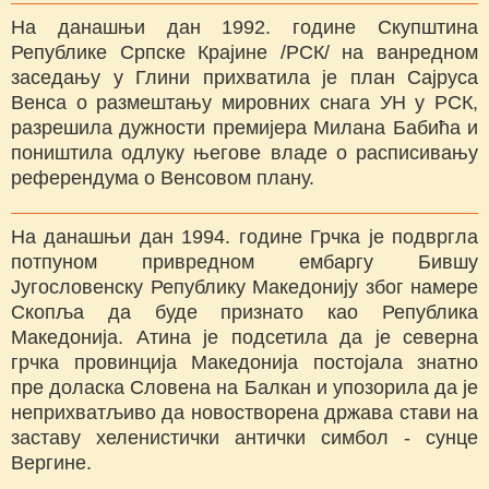
На данашњи дан 1992. године Скупштина
Републике Српске Крајине /РСК/ на ванредном
заседању у Глини прихватила је план Сајруса
Венса о размештању мировних снага УН у РСК,
разрешила дужности премијера Милана Бабића и
поништила одлуку његове владе о расписивању
референдума о Венсовом плану.
На данашњи дан 1994. године Грчка је подвргла
потпуном привредном ембаргу Бившу
Југословенску Републику Македонију због намере
Скопља да буде признато као Република
Македонија. Атина је подсетила да је северна
грчка провинција Македонија постојала знатно
пре доласка Словена на Балкан и упозорила да је
неприхватљиво да новостворена држава стави на
заставу хеленистички антички симбол - сунце
Вергине.