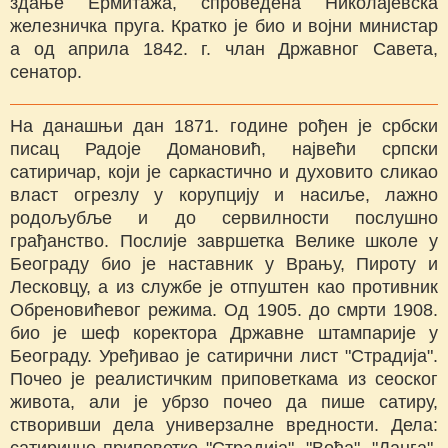
здање Ермитажа, спроведена Николајевска
железничка пруга. Кратко је био и војни министар
а од априла 1842. г. члан Државног Савета,
сенатор.
На данашњи дан 1871. године рођен је србски
писац Радоје Домановић, највећи српски
сатиричар, који је саркастично и духовито сликао
власт огрезлу у корупцију и насиље, лажно
родољубље и до сервилности послушно
грађанство. Послије завршетка Велике школе у
Београду био је наставник у Врању, Пироту и
Лесковцу, а из службе је отпуштен као противник
Обреновићевог режима. Од 1905. до смрти 1908.
био је шеф коректора Државне штампарије у
Београду. Уређивао је сатирични лист "Страдија".
Почео је реалистичким приповеткама из сеоског
живота, али је убрзо почео да пише сатиру,
створивши дела универзалне вредности. Дела:
сатиричне приповетке "Страдија", "Вођа", "Данга",