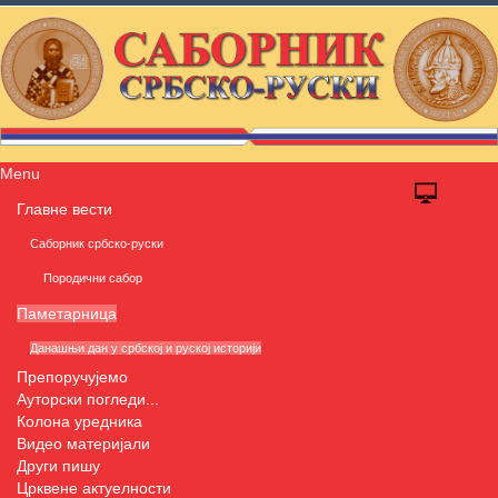
Menu
Главне вести
Саборник србско-руски
Породични сабор
Паметарница
Данашњи дан у србској и руској историји
Препоручујемо
Ауторски погледи...
Колона уредника
Видео материјали
Други пишу
Црквене актуелности