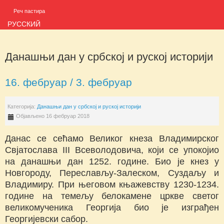
Реч пастира
РУССКИЙ
Данашњи дан у србској и руској историји
16. фебруар / 3. фебруар
Категорија:
Данашњи дан у србској и руској историји
Објављено 16 фебруар 2018
Данас се сећамо Великог кнеза Владимирског
Свјатослава III Всеволодовича, који се упокојио
на данашњи дан 1252. године. Био је кнез у
Новгороду, Переслављу-Залеском, Суздаљу и
Владимиру. При његовом књажевству 1230-1234.
године на темељу белокамене цркве светог
великомученика Георгија био је изграђен
Георгијевски сабор.