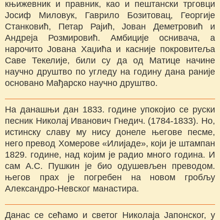
књижевник и правник, као и пештански трговци
Јосиф Миловук, Гаврило Бозитовац, Георгије
Станковић, Петар Рајић, Јован Деметровић и
Андреја Розмировић. Амбиције оснивача, а
нарочито Јована Хаџића и касније покровитеља
Саве Текелије, били су да од Матице начине
научно друштво по угледу на годину дана раније
основано Мађарско научно друштво.
На данашњи дан 1833. године упокојио се руски
песник Николај Иванович Гнедич. (1784-1833). Но,
истинску славу му нису донеле његове песме,
него превод Хомерове «Илијаде», који је штампан
1829. године, над којим је радио много година. И
сам А.С. Пушкин је био одушевљен преводом.
његов прах је погребен на новом гробљу
Александро-Невског манастира.
Данас се сећамо и светог Николаја Јапонског, у