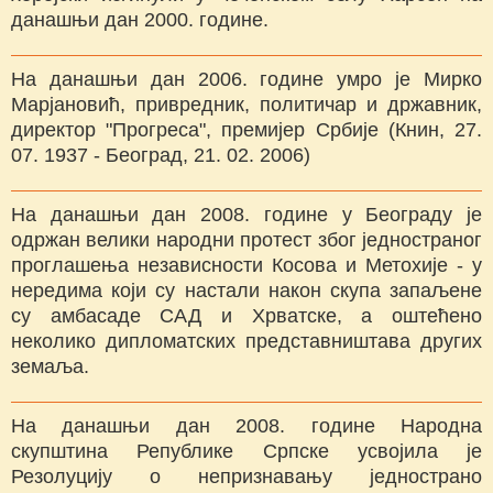
данашњи дан 2000. године.
На данашњи дан 2006. године умро је Мирко
Марјановић, привредник, политичар и државник,
директор "Прогреса", премијер Србије (Книн, 27.
07. 1937 - Београд, 21. 02. 2006)
На данашњи дан 2008. године у Београду је
одржан велики народни протест због једностраног
проглашења независности Косова и Метохије - у
нередима који су настали након скупа запаљене
су амбасаде САД и Хрватске, а оштећено
неколико дипломатских представништава других
земаља.
На данашњи дан 2008. године Народна
скупштина Републике Српске усвојила је
Резолуцију о непризнавању једнострано