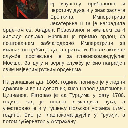
еј изузетну прибраност и
чврстину духа и у знак заслуга
Еропкина, Императрица
Јекатерина II га је наградила
орденом св. Андреја Првозваног и имањем са 4
хиљаде сељака. Еропкин је примио орден, са
поштовањем заблагодарио Императрици за
имање, но одбио је да га прихвати. После активне
службе постављен је за главнокомандујућег
Москве. За дугу и верну службу је био награђен
свим највећим руским орденима.
На данашњи дан 1806. године погинуо је угледни
државни и вони делатник, кнез Павел Дмитриевич
Цицианов. Ратовао је са Турцима у рату 1786.
године кад је постао командира пука, а
учествовао је и у гушењу Пољског устанка 1794.
године. Био је главнокомандујући у Грузији, а
потом губернатор у Астрахану.