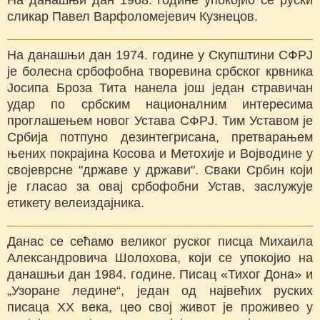
сликар Павел Варфоломејевич Кузнецов.
На данашњи дан 1974. године у Скупштини СФРЈ
је болесна србофобна творевина србског крвника
Јосипа Броза Тита нанела још један стравичан
удар по србским националним интересима
проглашењем новог Устава СФРЈ. Тим Уставом је
Србија потпуно дезинтегрисана, претварањем
њених покрајина Косова и Метохије и Војводине у
својеврсне "државе у држави". Сваки Србин који
је гласао за овај србофобни Устав, заслужује
етикету велеиздајника.
Данас се сећамо великог руског писца Михаила
Александровича Шолохова, који се упокојио на
данашњи дан 1984. године. Писац «Тихог Дона» и
„Узоране ледине“, један од највећих руских
писаца ХХ века, цео свој живот је проживео у