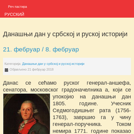
Реч пастира
РУССКИЙ
Данашњи дан у србској и руској историји
21. фебруар / 8. фебруар
Категорија:
Данашњи дан у србској и руској историји
Објављено 21 фебруар 2018
Данас се сећамо руског генерал-аншефа,
сенатора, московског градоначелника
а, који се
упокојио на данашњи дан
1805. године. Учесник
Седмогодишњег рата (1756-
1763), завршио га у чину
генерал-поручника. Током
немира 1771. године показао