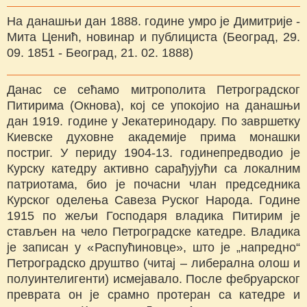
На данашњи дан 1888. године умро је Димитрије -
Мита Ценић, новинар и публициста (Београд, 29.
09. 1851 - Београд, 21. 02. 1888)
Данас се сећамо митрополита Петроградског
Питирима (Окнова), кој се упокојио на данашњи
дан 1919. године у Јекатеринодару. По завршетку
Киевске духовне академије прима монашки
постриг. У периду 1904-13. годинепредводио је
Курску катедру активно сарађујући са локалним
патриотама, био је почасни члан председника
Курског оделења Савеза Руског Народа. Године
1915 по жељи Господаря владика Питирим је
стављен на чело Петроградске катедре. Владика
је записан у «Распућиновце», што је „напредно“
Петроградско друштво (читај – либерална олош и
полуинтелигенти) исмејавало. После фебруарског
преврата он је срамно протеран са катедре и