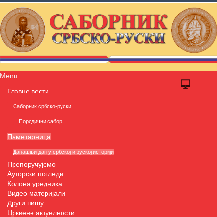
Menu
Главне вести
Саборник србско-руски
Породични сабор
Паметарница
Данашњи дан у србској и руској историји
Препоручујемо
Ауторски погледи...
Колона уредника
Видео материјали
Други пишу
Црквене актуелности