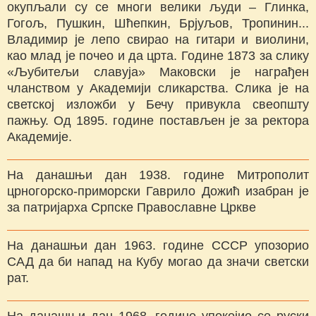
окупљали су се многи велики људи – Глинка,
Гогољ, Пушкин, Шћепкин, Брјуљов, Тропинин...
Владимир је лепо свирао на гитари и виолини,
као млад је почео и да црта. Године 1873 за слику
«Љубитељи славуја» Маковски је награђен
чланством у Академији сликарства. Слика је на
светској изложби у Бечу привукла свеопшту
пажњу. Од 1895. године постављен је за ректора
Академије.
На данашњи дан 1938. године Митрополит
црногорско-приморски Гаврило Дожић изабран је
за патријарха Српске Православне Цркве
На данашњи дан 1963. године СССР упозорио
САД да би напад на Кубу могао да значи светски
рат.
На данашњи дан 1968. године упокојио се руски