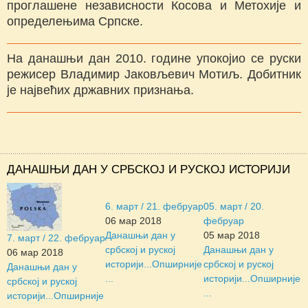
проглашене независности Косова и Метохије и
определењима Српске.
На данашњи дан 2010. године упокојио се руски
режисер Владимир Јаковљевич Мотиљ. Добитник
је највећих државних признања.
ДАНАШЊИ ДАН У СРБСКОЈ И РУСКОЈ ИСТОРИЈИ
6. март / 21. фебруар
05. март / 20.
06 мар 2018
фебруар
Данашњи дан у
05 мар 2018
7. март / 22. фебруар
србској и руској
Данашњи дан у
06 мар 2018
историји...
Опширније
србској и руској
Данашњи дан у
...
историји...
Опширније
србској и руској
...
историји...
Опширније