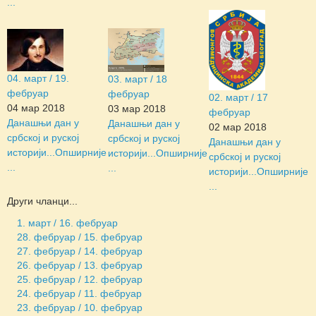
...
04. март / 19.
03. март / 18
фебруар
фебруар
02. март / 17
04 мар 2018
03 мар 2018
фебруар
Данашњи дан у
Данашњи дан у
02 мар 2018
србској и руској
србској и руској
Данашњи дан у
историји...
Опширније
историји...
Опширније
србској и руској
...
...
историји...
Опширније
...
Други чланци...
1. март / 16. фебруар
28. фебруар / 15. фебруар
27. фебруар / 14. фебруар
26. фебруар / 13. фебруар
25. фебруар / 12. фебруар
24. фебруар / 11. фебруар
23. фебруар / 10. фебруар