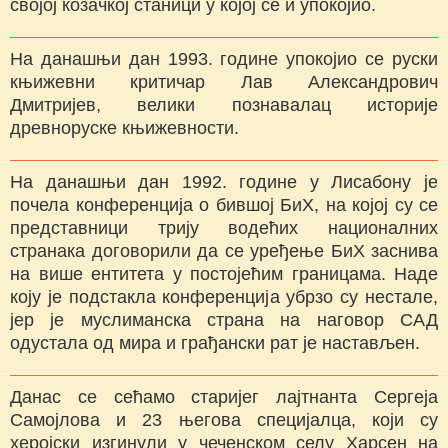
својој козачкој станици у којој се и упокојио.
На данашњи дан 1993. године упокојио се руски
књижевни критичар Лав Александрович
Дмитријев, велики познавалац историје
древноруске књижевности.
На данашњи дан 1992. године у Лисабону је
почела конференција о бившој БиХ, на којој су се
представници трију водећих националних
странака договорили да се уређење БиХ заснива
на више ентитета у постојећим границама. Наде
коју је подстакла конференција убрзо су нестале,
јер је муслиманска страна на наговор САД
одустала од мира и грађански рат је настављен.
Данас се сећамо старијег лајтнанта Сергеја
Самојлова и 23 његова специјалца, који су
херојски изгинули у чеченском селу Харсен на