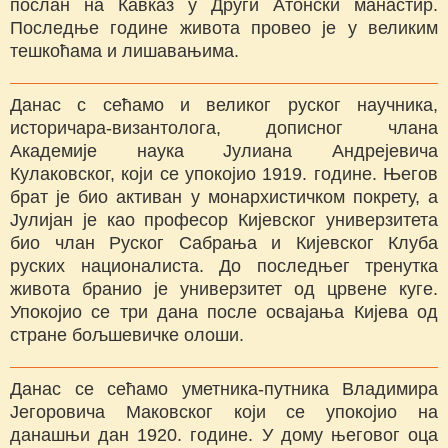
послан на Кавказ у Други Атонски манастир.
Последње године живота провео је у великим
тешкоћама и лишавањима.
Данас с сећамо и великог руског научника,
историчара-византолога, дописног члана
Академије наука Јулиана Андрејевича
Кулаковског, који се упокојио 1919. године. Његов
брат је био активан у монархистичком покрету, а
Јулијан је као професор Кијевског универзитета
био члан Руског Сабрања и Кијевског Клуба
руских националиста. До последњег тренутка
живота бранио је универзитет од црвене куге.
Упокојио се три дана после освајања Кијева од
стране бољшевичке олоши.
Данас се сећамо уметника-путника Владимира
Јегоровича Маковског који се упокојио на
данашњи дан 1920. године. У дому његовог оца