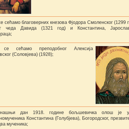
е сећамо благоверних кнезова Фјодора Смоленског (1299 г
г чеда Давида (1321 год) и Константина, Јарослав
ораца;
 се сећамо преподобног Алексија
ског (Соловјева) (1928);
нашњи дан 1918. године бољшевичка олош је у
омученика Константина (Голубјева), Богородског, презвит
два мученика;