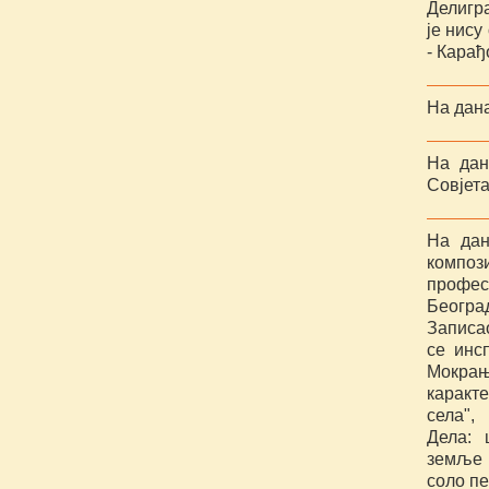
Делигр
је нису
- Карађ
На дана
На дан
Совјет
На дан
композ
профес
Београд
Записа
се инс
Мокрањ
каракте
села",
Дела: 
земље 
соло п