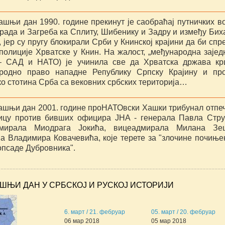
ашњи дан 1990. године прекинут је саобраћај путничких в
рада и Загреба ка Сплиту, Шибенику и Задру и између Бих
 јер су пругу блокирали Срби у Книнској крајини да би спр
полиције Хрватске у Книн. На жалост, „међународна зајед
 – САД и НАТО) је учинила све да Хрватска држава к
родно право нападне Републику Српску Крајину и пр
ко стотина Срба са вековних србских територија…
ашњи дан 2001. године проНАТОвски Хашки трибунал отпе
ицу против бивших официра ЈНА - генерала Павла Стру
дмирала Миодрага Јокића, вицеадмирала Милана Зе
на Владимира Ковачевића, које терете за "злочине почиње
опсаде Дубровника".
ШЊИ ДАН У СРБСКОЈ И РУСКОЈ ИСТОРИЈИ
6. март / 21. фебруар
05. март / 20. фебруар
06 мар 2018
05 мар 2018