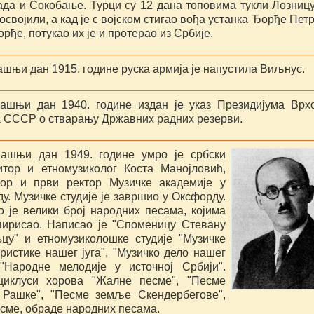
ада и Сокобање. Турци су 12 дана топовима тукли Лозницу
 освојили, а кад је с војском стигао вођа устанка Ђорђе Пет
орђе, потукао их је и протерао из Србије.
шњи дан 1915. године руска армија је напустила Виљнус.
ашњи дан 1940. године издан је указ Президијума Врх
а СССР о стварању Државних радних резерви.
ашњи дан 1949. године умро је србски
итор и етномузиколог Коста Манојловић,
ор и први ректор Музичке академије у
у. Музичке студије је завршио у Оксфорду.
о је велики број народних песама, којима
пирисао. Написао је "Споменицу Стевану
цу" и етномузиколошке студије "Музичке
ристике нашег југа", "Музичко дело нашег
 "Народне мелодије у источној Србији".
циклуси хорова "Жалне песме", "Песме
Рашке", "Песме земље Скендербегове",
есме, обраде народних песама.