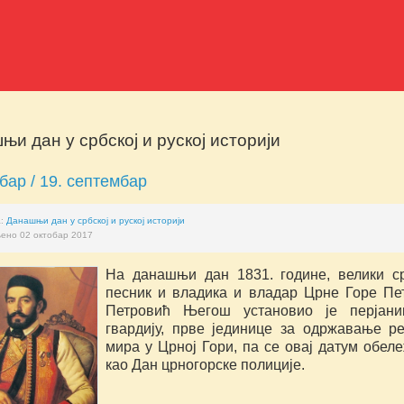
њи дан у србској и руској историји
обар / 19. септембар
а:
Данашњи дан у србској и руској историји
ено 02 октобар 2017
На данашњи дан 1831. године, велики с
песник и владика и владар Црне Горе Пет
Петровић Његош установио је перјани
гвардију, прве јединице за одржавање р
мира у Црној Гори, па се овај датум обел
као Дан црногорске полиције.