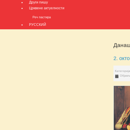
Други пишу
Црквене актуелности
Реч пастира
РУССКИЙ
Данаш
2. окт
Категориј
Објављ