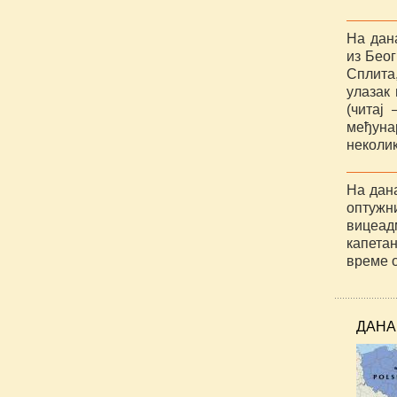
На дан
из Беог
Сплита,
улазак 
(читај
међуна
неколи
На дан
оптужн
вицеа
капета
време 
ДАНА