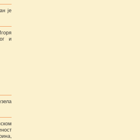
ан је
Игоря
ог и
узела
пском
еност
рина,