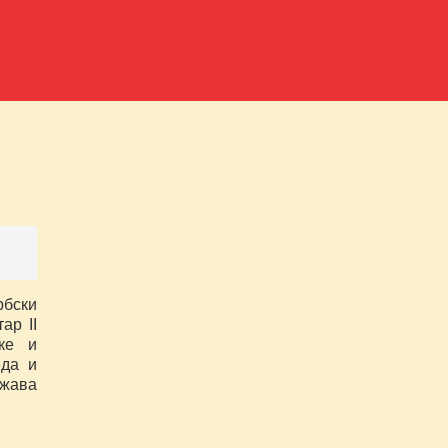
рбски
ар II
ке и
еда и
ежава