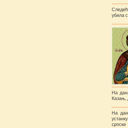
Следећ
убила 
На дан
Казањ, 
На дан
устанку
српске