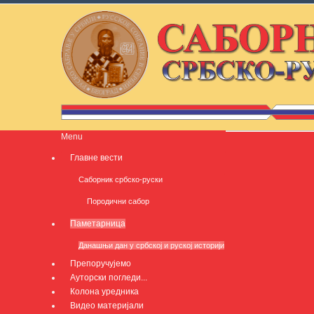
Menu
Главне вести
Саборник србско-руски
Породични сабор
Паметарница
Данашњи дан у србској и руској историји
Препоручујемо
Ауторски погледи...
Колона уредника
Видео материјали