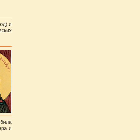
од) и
ских
била
ера и