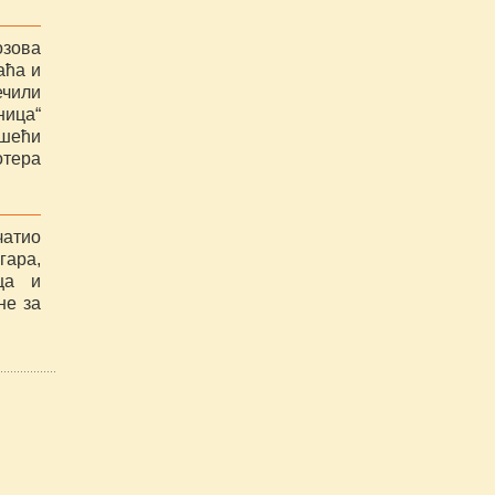
озова
аћа и
ечили
ница“
ршећи
отера
чатио
гара,
ца и
не за