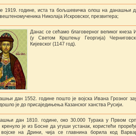
е 1919. године, иста та бољшевичка олош на данашњи д
свештеномученика Николаја Искровског, презвитера;
Данас се сећамо благоверног великог кнеза 
(у Светом Крштењу Георгија) Черниговск
Кијевског (1147 год).
ашњи дан 1552. године пошто је војска Ивана Грозног за
дошло је до присаједињења Казанског ханства Русији.
ашњи дан 1810. године, око 30.000 Турака у Првом ср
 кренуло је из Босне да угуши устанак, користећи проређ
 војске на Дрини, чија се главнина борила код Варва