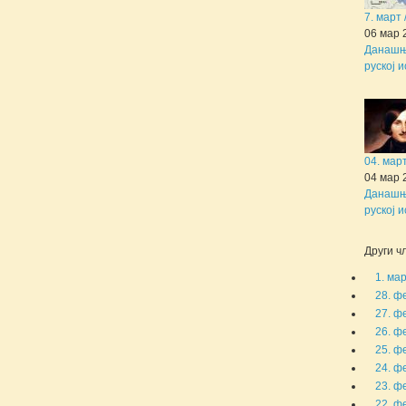
7. март
06 мар 
Данашњи
руској и
04. мар
04 мар 
Данашњи
руској и
Други чл
1. ма
28. ф
27. ф
26. ф
25. ф
24. ф
23. ф
22. ф