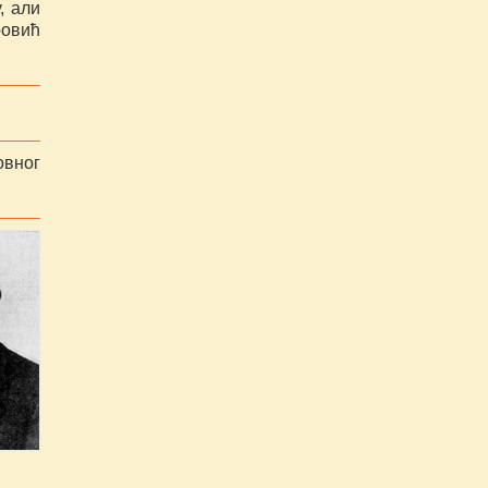
, али
ровић
овног