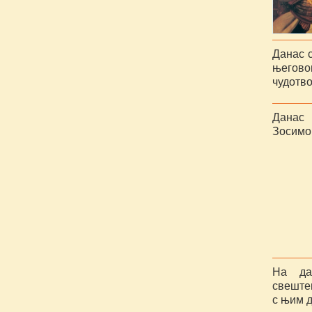
Данас с
његово
чудотв
Данас
Зосимов
На да
свештен
с њим 