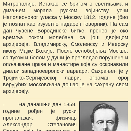
Митрополије. Истакао се бригом о светињама и
дизањем морала руском војинству уочи
Наполеоновог уласка у Москву 1812. године (био
је познат као изузетно надарен говорник). На сам
дан чувене Бородинске битке, пронео је око
Кремља током молебана са још двојицом
архијереја, Владимирску, Смоленску и Иверску
икону Мајке Божије. После ослобођења Москве,
са тугом и болом у души је прегледао порушене и
опљачкане цркве и манастире које су оскрнавили
дивљи западноевропски варвари. Сахрањен је у
Тројичко-Сергијевској лаври, огроман број
верујућих Московљана дошао је на сахрану свом
архијереју.
- На данашњи дан 1859.
године рођен је руски
проналазач, физичар
Александар Степанович