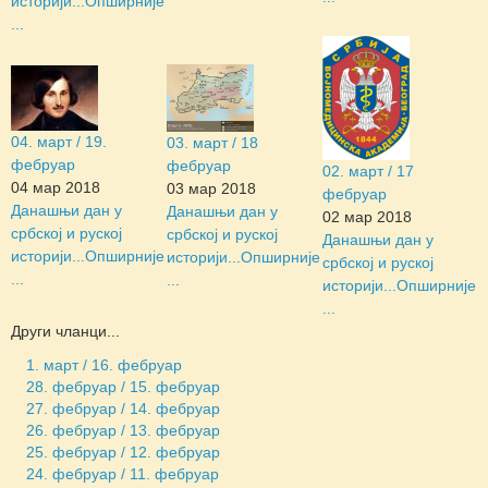
историји...
Опширније
...
04. март / 19.
03. март / 18
фебруар
фебруар
02. март / 17
04 мар 2018
03 мар 2018
фебруар
Данашњи дан у
Данашњи дан у
02 мар 2018
србској и руској
србској и руској
Данашњи дан у
историји...
Опширније
историји...
Опширније
србској и руској
...
...
историји...
Опширније
...
Други чланци...
1. март / 16. фебруар
28. фебруар / 15. фебруар
27. фебруар / 14. фебруар
26. фебруар / 13. фебруар
25. фебруар / 12. фебруар
24. фебруар / 11. фебруар