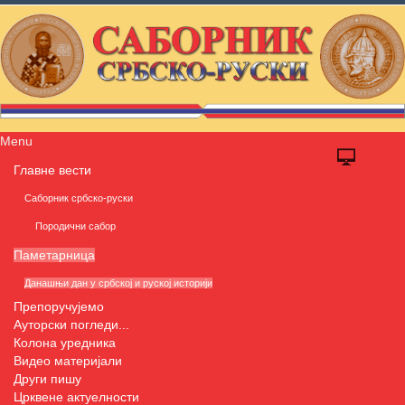
Menu
Главне вести
Саборник србско-руски
Породични сабор
Паметарница
Данашњи дан у србској и руској историји
Препоручујемо
Ауторски погледи...
Колона уредника
Видео материјали
Други пишу
Црквене актуелности