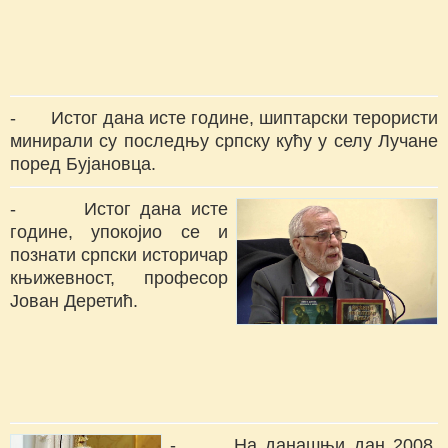
- Истог дана исте године, шиптарски терористи
минирали су последњу српску кућу у селу Лучане
поред Бујановца.
- Истог дана исте
године, упокојио се и
познати српски историчар
књижевност, професор
Јован Деретић.
- На данашњи дан 2008.