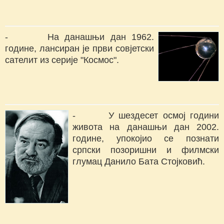
- На данашњи дан 1962.
године, лансиран је први совјетски
сателит из серије "Космос".
- У шездесет осмој години
живота на данашњи дан 2002.
године, упокојио се познати
српски позоришни и филмски
глумац Данило Бата Стојковић.