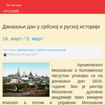
Реч пастира
РУССКИЙ
Данашњи дан у србској и руској историји
16. март / 3. март
Категорија:
Данашњи дан у србској и руској историји
Објављено 15 март 2017
- Архиепископ
Московски и Коломенски
Августин упокојио се на
данашњи дан 1819.
године. био је ректор
Московске духовне
академије прво викарни
епископ а потом и управник Московске