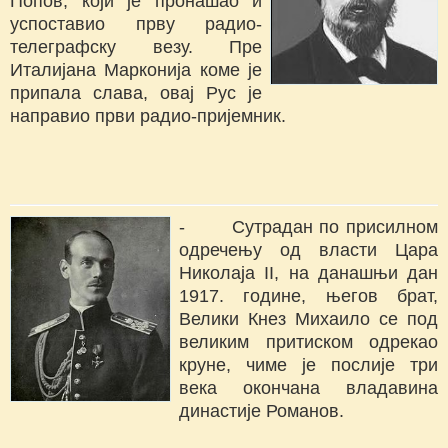
Попов, који је пронашао и
успоставио прву радио-
телеграфску везу. Пре
Италијана Марконија коме је
припала слава, овај Рус је
направио први радио-пријемник.
- Сутрадан по присилном
одречењу од власти Цара
Николаја II, на данашњи дан
1917. године, његов брат,
Велики Кнез Михаило се под
великим притиском одрекао
круне, чиме је послије три
века окончана владавина
династије Романов.