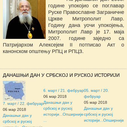
године упокојио се поглавар
Руске Православне Заграничне
Цркве Митрополит Лавр.
Годину дана уочи упокојења,
Митрополит Лавр је 17. маја
2007. године заједно са
Патријархом Алексејем II потписао Акт о
канонском општењу РПЦ и РПЦЗ.
ДАНАШЊИ ДАН У СРБСКОЈ И РУСКОЈ ИСТОРИЈИ
6. март / 21. фебруар
05. март / 20.
06 мар 2018
фебруар
Данашњи дан у
05 мар 2018
7. март / 22. фебруар
србској и руској
Данашњи дан у
06 мар 2018
историји...
Опширније
србској и руској
Данашњи дан у
...
историји...
Опширније
србској и руској
...