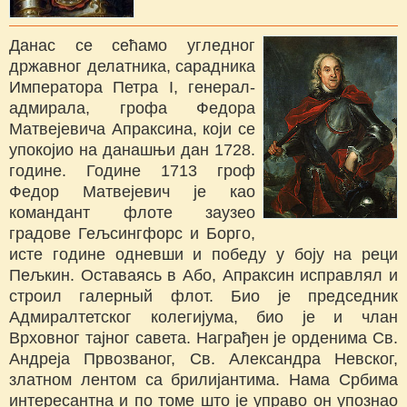
Данас се сећамо угледног
државног делатника, сарадника
Императора Петра I, генерал-
адмирала, грофа Федора
Матвејевича Апраксина, који се
упокојио на данашњи дан 1728.
године. Године 1713 гроф
Федор Матвејевич је као
командант флоте заузео
градове Гељсингфорс и Борго,
исте године одневши и победу у боју на реци
Пељкин. Оставаясь в Або, Апраксин исправлял и
строил галерный флот. Био је председник
Адмиралтетског колегијума, био је и члан
Врховног тајног савета. Награђен је орденима Св.
Андреја Првозваног, Св. Александра Невског,
златном лентом са брилијантима. Нама Србима
интересантна и по томе што је управо он упознао