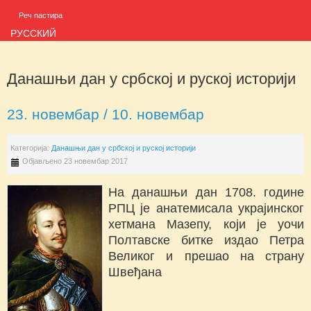
Реч пастира
РУССКИЙ
Данашњи дан у србској и руској историји
23. новембар / 10. новембар
Категорија:
Данашњи дан у србској и руској историји
Објављено 23 новембар 2017
На данашњи дан 1708. године
РПЦ је анатемисала украјинског
хетмана Мазепу, који је уочи
Полтавске битке издао Петра
Великог и прешао на страну
Швеђана