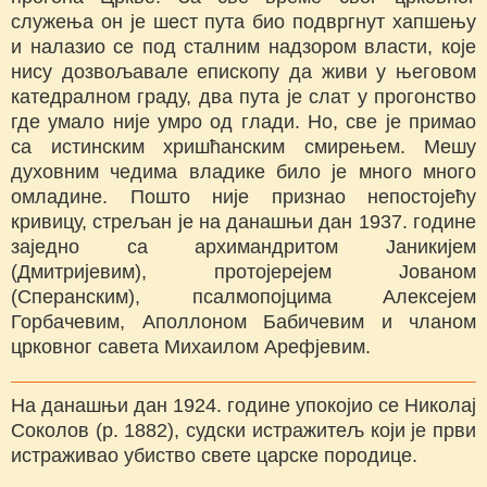
служења он је шест пута био подвргнут хапшењу
и налазио се под сталним надзором власти, које
нису дозвољавале епископу да живи у његовом
катедралном граду, два пута је слат у прогонство
где умало није умро од глади. Но, све је примао
са истинским хришћанским смирењем. Мешу
духовним чедима владике било је много много
омладине. Пошто није признао непостојећу
кривицу, стрељан је на данашњи дан 1937. године
заједно са архимандритом Јаникијем
(Дмитријевим), протојерејем Јованом
(Сперанским), псалмопојцима Алексејем
Горбачевим, Аполлоном Бабичевим и чланом
црковног савета Михаилом Арефјевим.
На данашњи дан 1924. године упокојио се Николај
Соколов (р. 1882), судски истражитељ који је први
истраживао убиство свете царске породице.