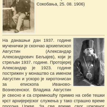
Сокобања, 25. 08. 1906)
На данашњи дан 1937. године
мученички је скончао архиепископ
Августин (Александар
Александрович Бељајев), који је
стрељан 1937. године. Протојереј
Александар је 1923. године
пострижен у монаштво са именом
Августин и ускоро је хиротонисан
за епископа Иваново-
Вознесенског. Владика Августин
је свесно и са спремношћу примио на себе тешки
крст архијерејског служења у тако страшно време
прогона Цркве. За све време свог црковног