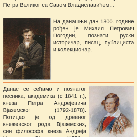
Петра Великог са Савом Владиславићем…
На данашњи дан 1800. године
рођен је Михаил Петрович
Погодин, познати руски
историчар, писац, публициста
и колекционар.
Данас се сећамо и познатог
песника, академика (с 1841 г.),
кнеза Петра Андрејевича
Вјаземског (1792-1878).
Потицао је од древног
кнежевског рода Вјаземских,
син философа кнеза Андреја