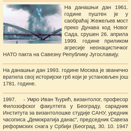
На данашњи дан 1961.
године пуштен је у
саобраћај Жежељев мост
преко Дунава код Новог
Сада, срушен 26. априла
1999. године приликом
агресије неонацистичког
НАТО пакта на Савезну Републику Југославију.
На данашњи дан 1993. године Москва је званично
вратила свој историјски грб који је установљен још
1781. године.
1997. - Умро Иван Ђурић, византолог, професор
Филозофског факултета у Београду, сарадник
Института за византолошке студије САНУ, уредник
часописа „Демократија данас", председник Савеза
реформских снага у Србији (Београд, 30. 10. 1947