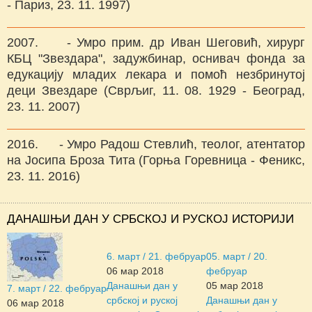
- Париз, 23. 11. 1997)
2007. - Умро прим. др Иван Шеговић, хирург
КБЦ "Звездара", задужбинар, оснивач фонда за
едукацију младих лекара и помоћ незбринутој
деци Звездаре (Сврљиг, 11. 08. 1929 - Београд,
23. 11. 2007)
2016. - Умро Радош Стевлић, теолог, атентатор
на Јосипа Броза Тита (Горња Горевница - Фeникс,
23. 11. 2016)
ДАНАШЊИ ДАН У СРБСКОЈ И РУСКОЈ ИСТОРИЈИ
6. март / 21. фебруар
05. март / 20.
06 мар 2018
фебруар
Данашњи дан у
05 мар 2018
7. март / 22. фебруар
србској и руској
Данашњи дан у
06 мар 2018