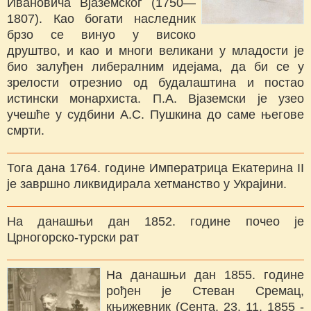
Ивановича Вјаземског (1750—
1807). Као богати наследник
брзо се винуо у високо
друштво, и као и многи великани у младости је
био залуђен либералним идејама, да би се у
зрелости отрезнио од будалаштина и постао
истински монархиста. П.А. Вјаземски је узео
учешће у судбини А.С. Пушкина до саме његове
смрти.
Тога дана 1764. године Императрица Екатерина II
је завршно ликвидирала хетманство у Украјини.
На данашњи дан 1852. године почео је
Црногорско-турски рат
На данашњи дан 1855. године
рођен је Стеван Сремац,
књижевник (Сента, 23. 11. 1855 -