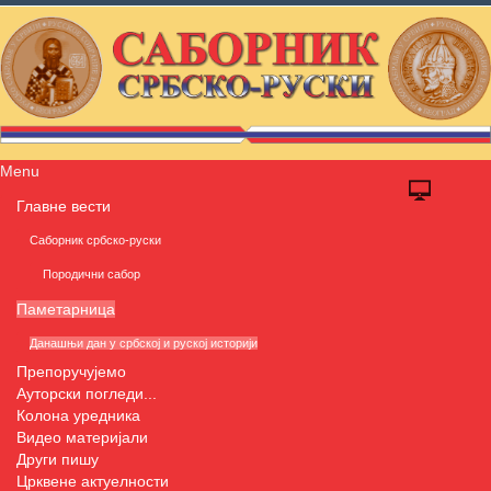
Menu
Главне вести
Саборник србско-руски
Породични сабор
Паметарница
Данашњи дан у србској и руској историји
Препоручујемо
Ауторски погледи...
Колона уредника
Видео материјали
Други пишу
Црквене актуелности