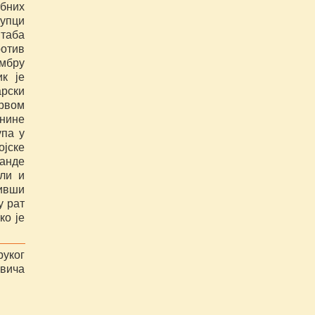
бних
упци
Штаба
отив
ембру
ик је
арски
рвом
внине
упа у
ојске
манде
оли и
ивши
у рат
ко је
руког
вича