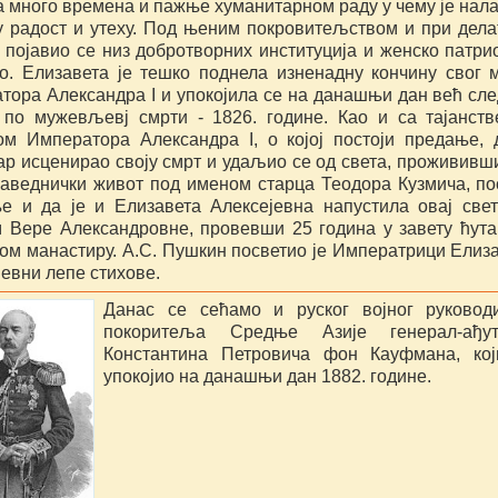
а много времена и пажње хуманитарном раду у чему је нал
у радост и утеху. Под њеним покровитељством и при дел
 појавио се низ добротворних институција и женско патри
о. Елизавета је тешко поднела изненадну кончину свог 
тора Александра I и упокојила се на данашњи дан већ сл
 по мужевљевј смрти - 1826. године. Као и са тајанст
ом Императора Александра I, о којој постоји предање, 
ар исценирао своју смрт и удаљио се од света, прожививш
раведнички живот под именом старца Теодора Кузмича, по
е и да је и Елизавета Алексејевна напустила овај све
 Вере Александровне, провевши 25 година у завету ћут
ом манастиру. А.С. Пушкин посветио је Императрици Елиз
јевни лепе стихове.
Данас се сећамо и руског војног руководи
покоритеља Средње Азије генерал-ађут
Константина Петровича фон Кауфмана, кој
упокојио на данашњи дан 1882. године.