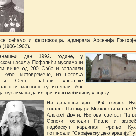
се сећамо и флотоводца, адмирала Арсенија Григорје
 (1906-1962).
нашњи дан 1992. године, у
вском насељу Пофалићи муслимани
ли више од 200 Срба и запалили
е куће. Истовремено, из насеља
 и Ступ грађани хрватске
алности масовно су иселили због
ја муслимана да их присилно мобилишу у војску.
На данашњи дан 1994. године, Ње
светост Патријарх Московски и све Р
Алексеј Други, Његова светост Патр
Српски господин Павле и загреб
надбискуп кардинал Фрањо Кух
потписали "Сарајевску декларацију," у 