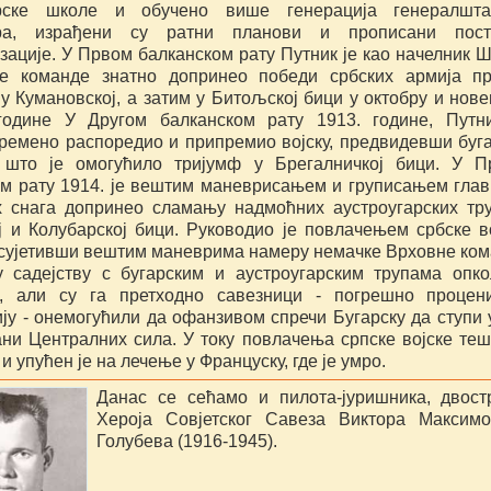
рске школе и обучено више генерација генералшта
ра, израђени су ратни планови и прописани пост
зације. У Првом балканском рату Путник је као начелник 
е команде знатно допринео победи србских армија пр
 у Кумановској, а затим у Битољској бици у октобру и нов
године У Другом балканском рату 1913. године, Путн
ремено распоредио и припремио војску, предвидевши буг
 што је омогућило тријумф у Брегалничкој бици. У П
ом рату 1914. је вештим маневрисањем и груписањем гла
х снага допринео сламању надмоћних аустроугарских тр
ј и Колубарској бици. Руководио је повлачењем србске в
осујетивши вештим маневрима намеру немачке Врховне ко
у садејству с бугарским и аустроугарским трупама опк
, али су га претходно савезници - погрешно процен
ију - онемогућили да офанзивом спречи Бугарску да ступи 
ани Централних сила. У току повлачења српске војске теш
и упућен је на лечење у Француску, где је умро.
Данас се сећамо и пилота-јуришника, двост
Хероја Совјетског Савеза Виктора Максимо
Голубева (1916-1945).