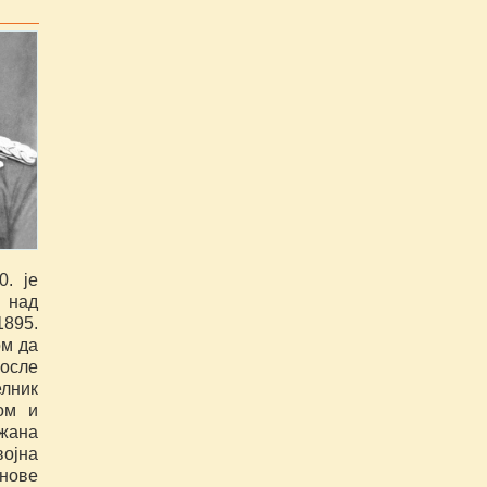
0. је
 над
1895.
ом да
после
елник
ом и
ужана
војна
 нове