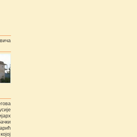
вича
гова
усије
ијарх
ачки
арић
којој