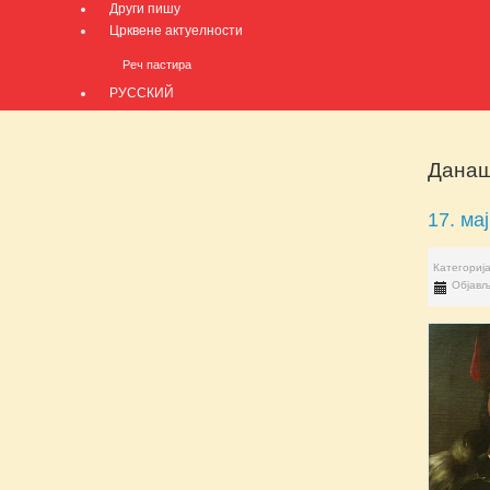
Други пишу
Црквене актуелности
Реч пастира
РУССКИЙ
Данаш
17. мај
Категориј
Објављ