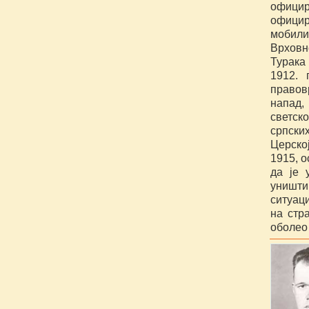
офици
офици
мобили
Врховн
Турака
1912. 
правов
напад,
светск
српски
Церско
1915, 
да је 
уништи
ситуац
на стр
оболео 