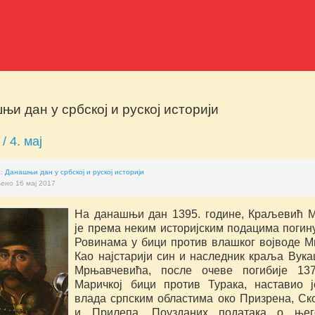
њи дан у србској и руској историји
 / 4. мај
а:
Данашњи дан у србској и руској историји
ено 16 мај 2017
На данашњи дан 1395. године, Краљевић 
је према неким историјским подацима погин
Ровинама у бици против влашког војводе М
Као најстарији син и наследник краља Вук
Мрњавчевића, после очеве погибије 137
Маричкој бици против Турака, наставио 
влада српским областима око Призрена, С
и Прилепа. Поузданих података о њег