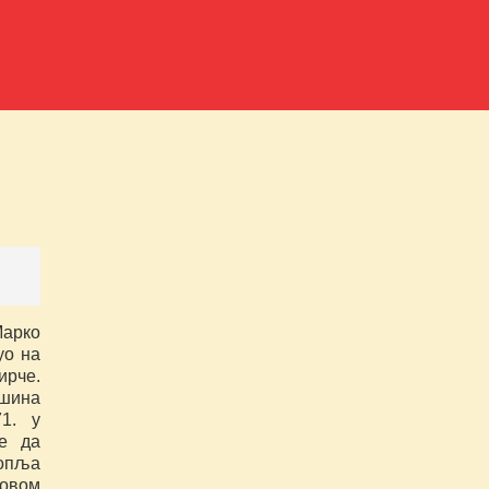
Марко
уо на
ирче.
ашина
1. у
је да
копља
овом