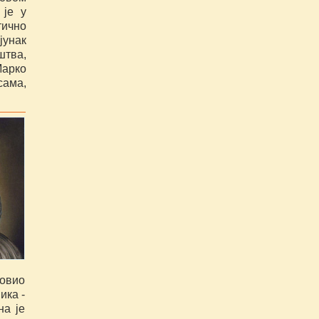
 је у
ично
јунак
штва,
Марко
сама,
ловио
ика -
на је