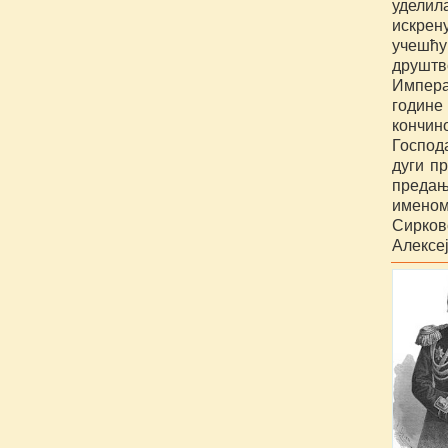
уделил
искрен
учешћу
друштв
Импера
године
кончин
Господ
дуги п
предањ
именом
Сирков
Алексе