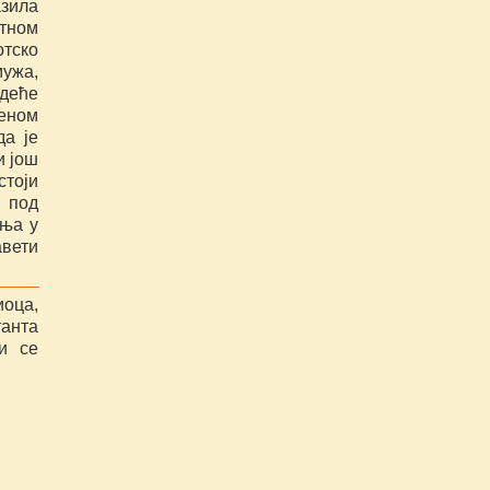
азила
атном
отско
мужа,
едеће
веном
да је
и још
стоји
т под
ања у
авети
оца,
анта
и се