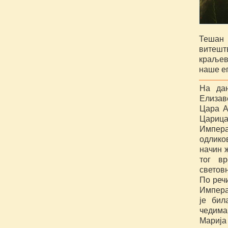
Тешан 
витештв
краљев
наше еп
На да
Елизав
Цара А
Царица
Импера
одлико
начин 
тог в
световн
По реч
Импера
је бил
чедима
Марија