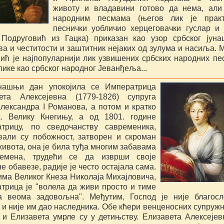
животу и владавини готово да нема, али
народним песмама (његов лик је практ
песнички уобличио херцеговачки гуслар и 
Подруговић из Гацка) приказан као узор србског јуна
а и честитости и заштитник нејаких од зулума и насиља. 
ић је најпопуларнији лик узвишених србских народних пе
ике као србског народног Јеванђеља...
нашњи дан упокојила се Императрица
ета Алексејевна (1779-1826) супруга
лександра I Романова, а потом и кратко
. Велику Кнегињу, а од 1801. године
трицу, по сведочанству савременика,
вали су побожност, затворен и скроман
живота, она је била туђа многим забавама
ремена, трудећи се да изврши своје
е обавезе, радије је често остајала сама.
има Великог Кнеза Николаја Михајловича,
трица је "волела да живи просто и тиме
а веома задовољна". Међутим, Господ је није благос
 и није им дао наследника. Обе кћери венценосних супружн
 и Елизавета умрле су у детињству. Елизавета Алексејев