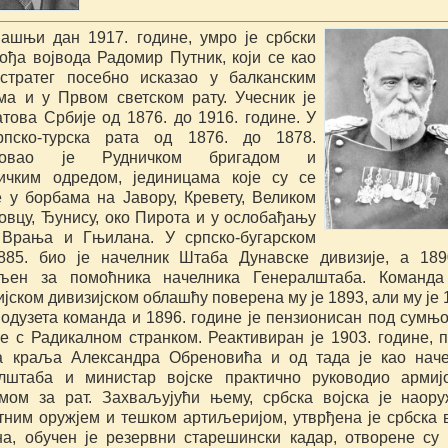
ашњи дан 1917. године, умро је србски
вођа војвода Радомир Путник, који се као
стратег посебно исказао у балканским
ма и у Првом светском рату. Учесник је
атова Србије од 1876. до 1916. године. У
рпско-турска рата од 1876. до 1878.
довао је Рудничком бригадом и
ичким одредом, јединицама које су се
е у борбама на Јавору, Кревету, Великом
вцу, Ђунису, око Пирота и у ослобађању
Врања и Гњилана. У српско-бугарском
885. био је начелник Штаба Дунавске дивизије, а 189
вљен за помоћника начелника Генералштаба. Команда
ском дивизијском облашћу поверена му је 1893, али му је 
 одузета команда и 1896. године је пензионисан под сумњ
је с Радикалном странком. Реактивиран је 1903. године, 
а краља Александра Обреновића и од тада је као нач
лштаба и министар војске практично руководио армиј
мом за рат. Захваљујући њему, србска војска је наор
тним оружјем и тешком артиљеријом, утврђена је србска 
на, обучен је резервни старешински кадар, отворене су