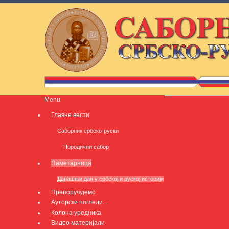
Menu
Главне вести
Саборник србско-руски
Породични сабор
Паметарница
Данашњи дан у србској и руској историји
Препоручујемо
Ауторски погледи...
Колона уредника
Видео материјали