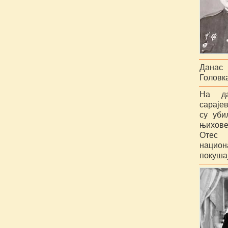
Данас 
Головка
На да
сараје
су уби
њихов
Отес
национ
покуша