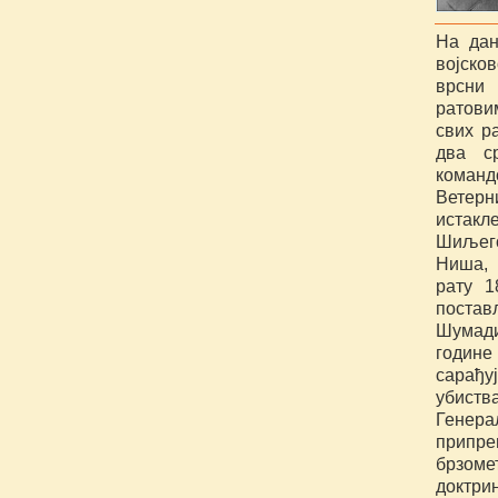
На дан
војско
врсни 
ратови
свих р
два с
коман
Ветерн
истакл
Шиљего
Ниша, 
рату 1
поста
Шумадиј
године
сарађу
убиств
Генера
припре
брзоме
доктри