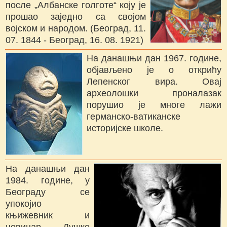
после „Албанске голготе“ коју је
прошао заједно са својом
војском и народом. (Београд, 11.
07. 1844 - Београд, 16. 08. 1921)
На данашњи дан 1967. године,
објављено је о открићу
Лепенског вира. Овај
археолошки проналазак
порушио је многе лажи
германско-ватиканске
историјске школе.
На данашњи дан
1984. године, у
Београду се
упокојио
књижевник и
новинар Душко