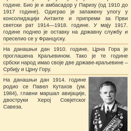
године. Био је и амбасадор у Паризу (од 1910 до
1917 године). Одиграо је запажену улогу у
консолидацији Антанте и припреми за Први
светски рат 1914—1918. године. У мају 1917.
године поднео је оставку на државну службу и
преселио се у Француску.
На данашњи дан 1910. године, Црна Гора је
проглашена Краљевином. Тако је те године
србски народ имао своје две државе-краљевине –
Србију и Црну Гору.
На данашњи дан 1914. године
родио се Павел Кутахов (ум.
1984), главни маршал авијације,
двоструки Херој Совјетског
Савеза.