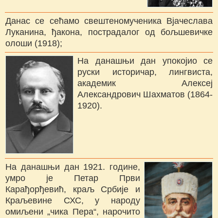
Данас се сећамо свештеномученика Вјачеслава
Луканина, ђакона, пострадалог од бољшевичке
олоши (1918);
На данашњи дан упокојио се
руски историчар, лингвиста,
академик Алексеј
Александрович Шахматов (1864-
1920).
На данашњи дан 1921. године,
умро је Петар Први
Карађорђевић, краљ Србије и
Краљевине СХС, у народу
омиљени „чика Пера“, нарочито