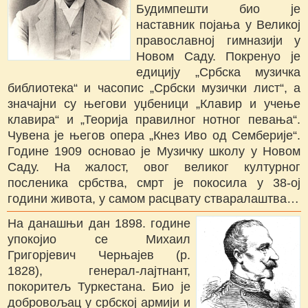
Будимпешти био је
наставник појања у Великој
православној гимназији у
Новом Саду. Покренуо је
едицију „Србска музичка
библиотека“ и часопис „Србски музички лист“, а
значајни су његови уџбеници „Клавир и учење
клавира“ и „Теорија правилног нотног певања“.
Чувена је његов опера „Кнез Иво од Семберије“.
Године 1909 основао је Музичку школу у Новом
Саду. На жалост, овог великог културног
посленика србства, смрт је покосила у 38-ој
години живота, у самом расцвату стваралаштва…
На данашњи дан 1898. године
упокојио се Михаил
Григорјевич Черњајев (р.
1828), генерал-лајтнант,
покоритељ Туркестана. Био је
добровољац у србској армији и