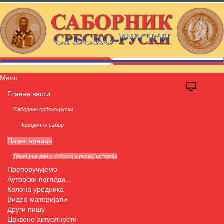
Menu
Главне вести
Саборник србско-руски
Породични сабор
Паметарница
Данашњи дан у србској и руској историји
Препоручујемо
Ауторски погледи...
Колона уредника
Видео материјали
Други пишу
Црквене актуелности