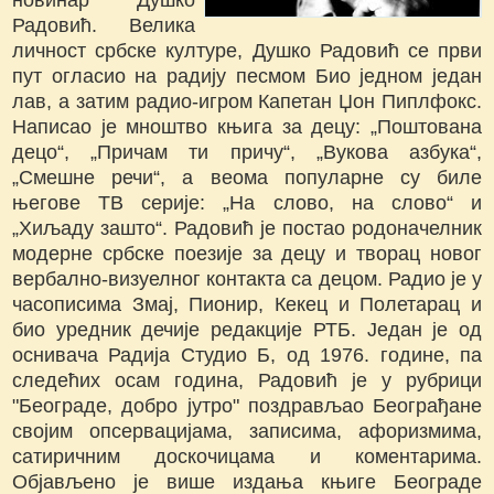
Радовић. Велика
личност србске културе, Душко Радовић се први
пут огласио на радију песмом Био једном један
лав, а затим радио-игром Капетан Џон Пиплфокс.
Написао је мноштво књига за децу: „Поштована
децо“, „Причам ти причу“, „Вукова азбука“,
„Смешне речи“, а веома популарне су биле
његове ТВ серије: „На слово, на слово“ и
„Хиљаду зашто“. Радовић је постао родоначелник
модерне србске поезије за децу и творац новог
вербално-визуелног контакта са децом. Радио је у
часописима Змај, Пионир, Кекец и Полетарац и
био уредник дечије редакције РТБ. Један је од
оснивача Радија Студио Б, од 1976. године, па
следећих осам година, Радовић је у рубрици
"Београде, добро јутро" поздрављао Београђане
својим опсервацијама, записима, афоризмима,
сатиричним доскочицама и коментарима.
Објављено је више издања књиге Београде