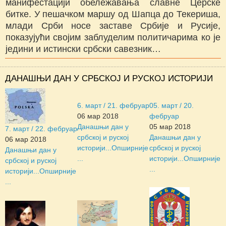
манифестацији обележавања славне Церске
битке. У пешачком маршу од Шапца до Текериша,
млади Срби носе заставе Србије и Русије,
показујући својим заблуделим политичарима ко је
једини и истински србски савезник…
ДАНАШЊИ ДАН У СРБСКОЈ И РУСКОЈ ИСТОРИЈИ
6. март / 21. фебруар
05. март / 20.
06 мар 2018
фебруар
Данашњи дан у
05 мар 2018
7. март / 22. фебруар
србској и руској
Данашњи дан у
06 мар 2018
историји...
Опширније
србској и руској
Данашњи дан у
...
историји...
Опширније
србској и руској
...
историји...
Опширније
...