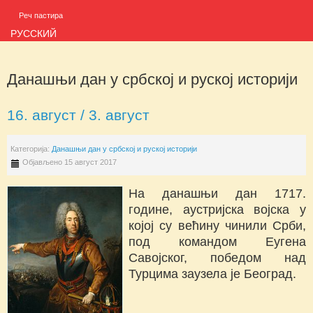
Реч пастира
РУССКИЙ
Данашњи дан у србској и руској историји
16. август / 3. август
Категорија:
Данашњи дан у србској и руској историји
Објављено 15 август 2017
На данашњи дан 1717.
године, аустријска војска у
којој су већину чинили Срби,
под командом Еугена
Савојског, победом над
Турцима заузела је Београд.