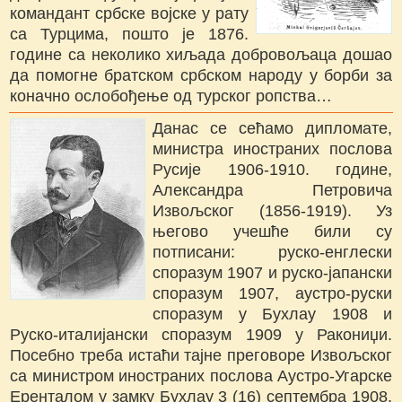
командант србске војске у рату
са Турцима, пошто је 1876.
године са неколико хиљада добровољаца дошао
да помогне братском србском народу у борби за
коначно ослобођење од турског ропства…
Данас се сећамо дипломате,
министра иностраних послова
Русије 1906-1910. године,
Александра Петровича
Извољског (1856-1919). Уз
његово учешће били су
потписани: руско-енглески
споразум 1907 и руско-јапански
споразум 1907, аустро-руски
споразум у Бухлау 1908 и
Руско-италијански споразум 1909 у Ракониџи.
Посебно треба истаћи тајне преговоре Извољског
са министром иностраних послова Аустро-Угарске
Еренталом у замку Бухлау 3 (16) септембра 1908.