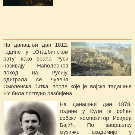
На данашњи дан 1812.
године у „Отаџбинском
рату“ како браћа Руси
називају Наполеонов
поход на Русију,
одиграла се чувена
Смоленска битка, после које је војска тадашње
ЕУ била потпуно разбијена…
На данашњи дан 1878.
године у Кули је рођен
србски композитор Исидор
Бајић. По завршетку
музичке академије у