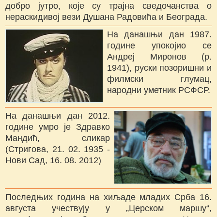
добро јутро, које су трајна сведочанства о
нераскидивој вези Душана Радовића и Београда.
На данашњи дан 1987.
године упокојио се
Андреј Миронов (р.
1941), руски позоришни и
филмски глумац,
народни уметник РСФСР.
На данашњи дан 2012.
године умро је Здравко
Мандић, сликар
(Стригова, 21. 02. 1935 -
Нови Сад, 16. 08. 2012)
Последњих година на хиљаде младих Срба 16.
августа учествују у „Церском маршу“,