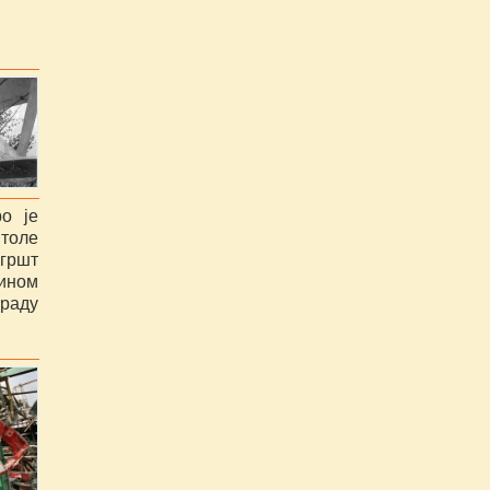
о је
толе
егршт
ином
раду