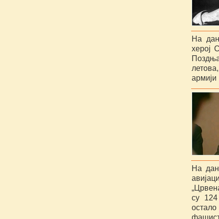
На дан
херој 
Поздња
летова,
армији
На дан
авијац
„Црвен
су 124
остало
фашис