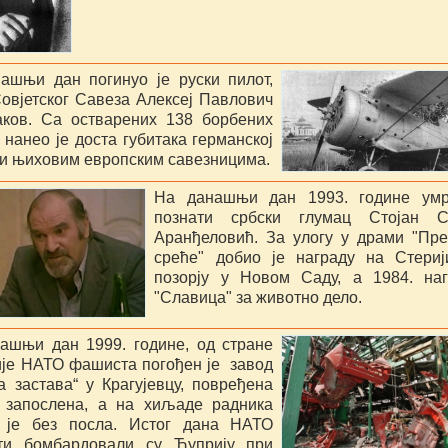
ашњи дан погинуо је руски пилот,
Совјетског Савеза Алексеј Павлович
ков. Са остварених 138 борбених
 нанео је доста губитака германској
 и њиховим европским савезницима.
На данашњи дан 1993. године умр
познати србски глумац Стојан С
Аранђеловић. За улогу у драми "Пр
среће" добио је награду на Стериј
позорју у Новом Саду, а 1984. наг
"Славица" за животно дело.
ашњи дан 1999. године, од стране
ије НАТО фашиста погођен је завод
а застава“ у Крагујевцу, повређена
 запослена, а на хиљаде радника
 је без посла. Истог дана НАТО
ти бомбардовали су Ћуприју при