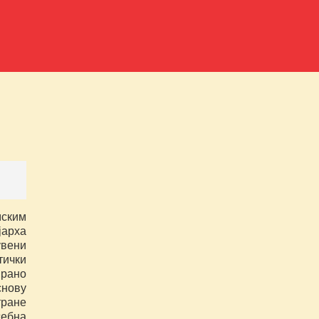
ским
арха
вени
ички
ирано
снову
тране
себна