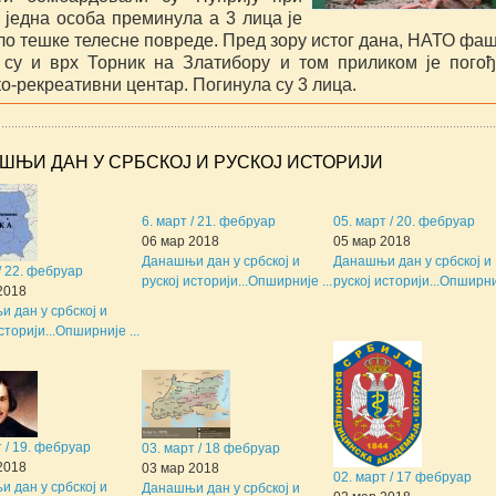
е једна особа преминула а 3 лица је
ло тешке телесне повреде. Пред зору истог дана, НАТО фа
 су и врх Торник на Златибору и том приликом је пого
о-рекреативни центар. Погинула су 3 лица.
ШЊИ ДАН У СРБСКОЈ И РУСКОЈ ИСТОРИЈИ
6. март / 21. фебруар
05. март / 20. фебруар
06 мар 2018
05 мар 2018
Данашњи дан у србској и
Данашњи дан у србској и
 / 22. фебруар
руској историји...
Опширније ...
руској историји...
Опширниј
2018
 дан у србској и
сторији...
Опширније ...
т / 19. фебруар
03. март / 18 фебруар
2018
03 мар 2018
02. март / 17 фебруар
 дан у србској и
Данашњи дан у србској и