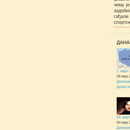
чему ј
задоби
гађали
спортск
ДАНА
7. март
06 мар 
Данашњи
руској и
04. мар
04 мар 
Данашњи