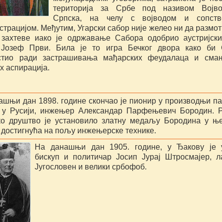
територија за Србе под називом Војво
Српска, на челу с војводом и сопств
трацијом. Међутим, Угарски сабор није желео ни да размот
 захтеве иако је одржавање Сабора одобрио аустријск
Јозеф Први. Била је то игра Бечког двора како би 
стио ради застрашивања мађарских феудалаца и сма
х аспирација.
ашњи дан 1898. године скончао је пионир у производњи п
 у Русији, инжењер Александар Парфењевич Бородин. 
ко друштво је установило златну медаљу Бородина у њ
а достигнућа на пољу инжењерске технике.
На данашњи дан 1905. године, у Ђакову је 
бискуп и политичар Јосип Јурај Штросмајер, 
Југословен и велики србофоб.