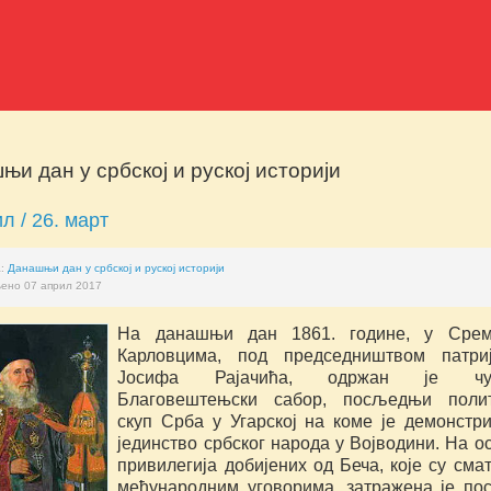
њи дан у србској и руској историји
ил / 26. март
а:
Данашњи дан у србској и руској историји
ено 07 април 2017
На данашњи дан 1861. године, у Срем
Карловцима, под председништвом патриј
Јосифа Рајачића, одржан је чу
Благовештењски сабор, посљедњи полит
скуп Срба у Угарској на коме је демонстр
јединство србског народа у Војводини. На о
привилегија добијених од Беча, које су сма
међународним уговорима, затражена је по