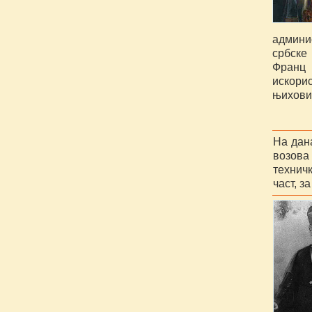
админис
србске
Франц 
искори
њихови
На дан
возова
технич
част, з