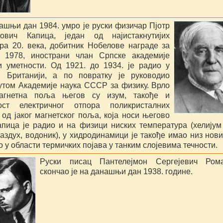
ашњи дан 1984. умро је руски физичар Пјотр
ович Капица, један од најистакнутијих
ра 20. века, добитник Нобелове награде за
 1978, инострани члан Српске академије
и уметности. Од 1921. до 1934. је радио у
ј Британији, а по повратку је руководио
утом Академије наука СССР за физику. Врло
магнетна поља његов су изум, такође и
ост електричног отпора поликристалних
 од јаког магнетског поља, која носи његово
апица је радио и на физици ниских температура (хелијум
аздух, водоник), у хидродинамици је такође имао низ нови
 у области термичких појава у танким слојевима течности.
Руски писац Пантелејмон Сергејевич Рома
скончао је на данашњи дан 1938. године.