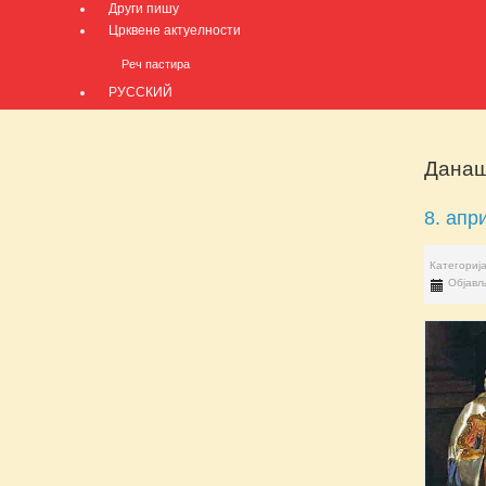
Други пишу
Црквене актуелности
Реч пастира
РУССКИЙ
Данаш
8. апр
Категориј
Објављ