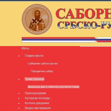
Menu
Главне вести
Саборник србско-руски
Породични сабор
Паметарница
Данашњи дан у србској и руској историји
Препоручујемо
Ауторски погледи...
Колона уредника
Видео материјали