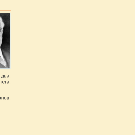
 два,
тета,
нов,