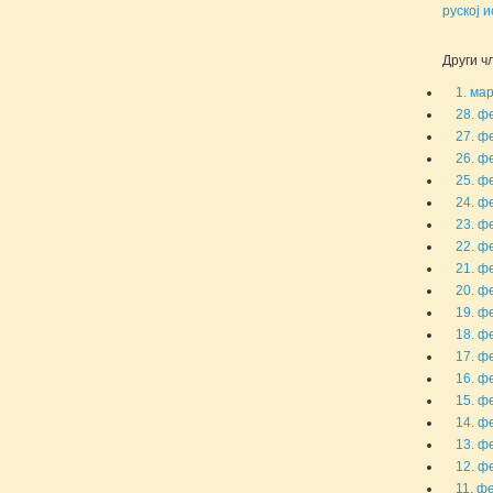
руској и
Други чл
1. ма
28. ф
27. ф
26. ф
25. ф
24. ф
23. ф
22. ф
21. ф
20. ф
19. ф
18. ф
17. ф
16. ф
15. ф
14. ф
13. ф
12. ф
11. фе