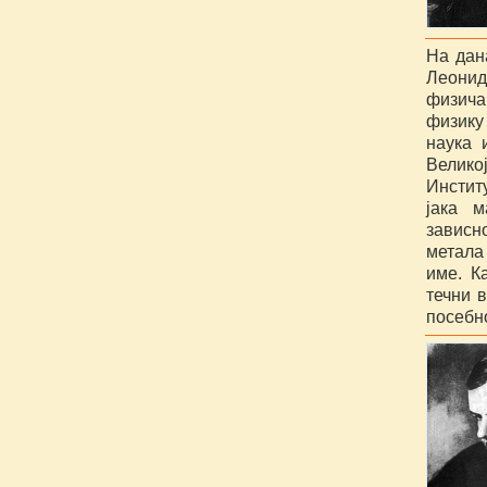
На дан
Леонид
физича
физику
наука 
Велико
Инстит
јака 
зависн
метала
име. К
течни в
посебно