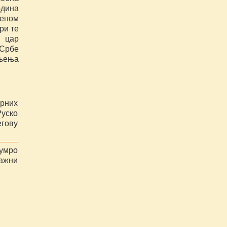
дина
еном
ри те
и цар
Србе
њења
арних
Руско
егову
умро
лажни