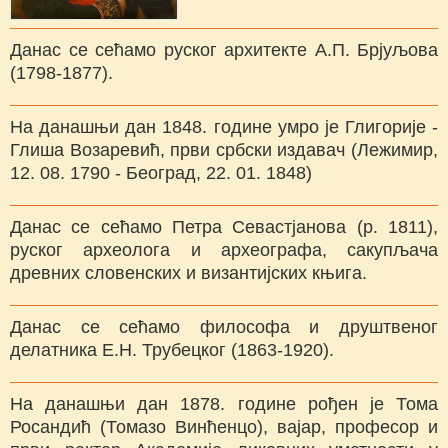
Данас се сећамо руског архитекте А.П. Брјуљова
(1798-1877).
На данашњи дан 1848. године умро је Глигорије -
Глиша Возаревић, први србски издавач (Лежимир,
12. 08. 1790 - Београд, 22. 01. 1848)
Данас се сећамо Петра Севастјанова (р. 1811),
руског археолога и археографа, сакупљача
древних словенских и византијских књига.
Данас се сећамо философа и друштвеног
делатника Е.Н. Трубецког (1863-1920).
На данашњи дан 1878. године рођен је Тома
Росандић (Томазо Винћенцо), вајар, професор и