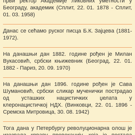
први ректор Академије ликовних уметности у
Београду, академик (Сплит, 22. 01. 1878 - Сплит,
01. 03. 1958)
Данас се сећамо руског писца Б.К. Зајцева (1881-
1972).
На данашњи дан 1882. године рођен је Милан
Вукасовић, србски књижевник (Београд, 22. 01.
1882 - Париз, 20. 09. 1970)
На данашњи дан 1896. године рођен је Сава
Шумановић, србски сликар мученички пострадао
од усташких нацистичких џелата у
клеронацистичкој НДХ. (Винковци, 22. 01. 1896 -
Сремска Митровица, 30. 08. 1942)
Тога дана у Петербургу револуционарна олош је
изазвала крваву провокацију, која је постала