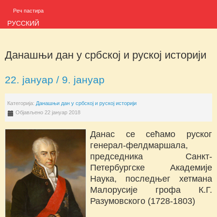
Реч пастира
РУССКИЙ
Данашњи дан у србској и руској историји
22. јануар / 9. јануар
Категорија:
Данашњи дан у србској и руској историји
Објављено 22 јануар 2018
Данас се сећамо руског
генерал-фелдмаршала,
председника Санкт-
Петербургске Академије
Наука, последњег хетмана
Малорусије грофа К.Г.
Разумовского (1728-1803)