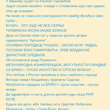
У Иванову сусрет са Ранком Гојковићем
Једно сасвим засебно ‘словце’ о Словенима које сам одавно
хтео да искажем...
Не може се стављати знак једнакости између Вучића и свих
Срба!...
ВУЧИЧ – ЭТО ЕЩЕ НЕ ВСЕ СЕРБЫ!
ТИХВИНСКА ИКОНА МАЈКЕ БОЖИЈЕ
Деца из Српске први пут у чувеном руском дечјем
одмаралишту “Арљонок”...
ОСНИВАЧ ПОРОДИЦЕ ПУШКИН, „ЧАСНИ МУЖ“ РАДША,
ПОТОМАК ВЛАСТИМИРОВИЋА, ПРВЕ ВЛАДАРСКЕ
ДИНАСТИЈЕ СРЕДЊОВ...
Об основателе рода Пушкиных
МЕЂУНАРОДНА КОНФЕРЕНЦИЈА „МОГУЋНОСТИ САРАДЊЕ
СА БРИКС+: РУСКО ИСКУСТВО И СРПСКА ВИЗИЈА“...
Эта любовь к России заложена в гены сербского народа
Вечнаја памјат Владимиру Јурјевичу Садкову
Могућности сарадње са БРИКС+: руско искуство - српска
визија...
Да здравствует и пусть длится долгие годы наша РНЛ!
МУЗЕ
Будьте как дети, ибо таковых есть Царство Небесное
Младенци - Хатин, Стари Брод, Крокус...