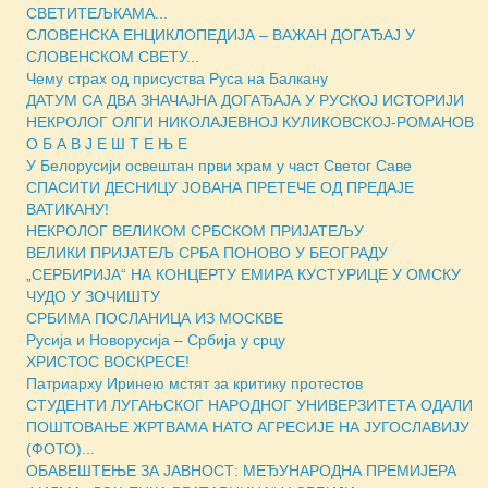
СВЕТИТЕЉКАМА...
СЛОВЕНСКА ЕНЦИКЛОПЕДИЈА – ВАЖАН ДОГАЂАЈ У
СЛОВЕНСКОМ СВЕТУ...
Чему страх од присуства Руса на Балкану
ДАТУМ СА ДВА ЗНАЧАЈНА ДОГАЂАЈА У РУСКОЈ ИСТОРИЈИ
НЕКРОЛОГ ОЛГИ НИКОЛАЈЕВНОЈ КУЛИКОВСКОЈ-РОМАНОВ
О Б А В Ј Е Ш Т Е Њ Е
У Белорусији освештан први храм у част Светог Саве
СПАСИТИ ДЕСНИЦУ ЈОВАНА ПРЕТЕЧЕ ОД ПРЕДАЈЕ
ВАТИКАНУ!
НЕКРОЛОГ ВЕЛИКОМ СРБСКОМ ПРИЈАТЕЉУ
ВЕЛИКИ ПРИЈАТЕЉ СРБА ПОНОВО У БЕОГРАДУ
„СЕРБИРИЈА“ НА КОНЦЕРТУ ЕМИРА КУСТУРИЦЕ У ОМСКУ
ЧУДО У ЗОЧИШТУ
СРБИМА ПОСЛАНИЦА ИЗ МОСКВЕ
Русија и Новорусија – Србија у срцу
ХРИСТОС ВОСКРЕСЕ!
Патриарху Иринею мстят за критику протестов
СТУДЕНТИ ЛУГАЊСКОГ НАРОДНОГ УНИВЕРЗИТЕТА ОДАЛИ
ПОШТОВАЊЕ ЖРТВАМА НАТО АГРЕСИЈЕ НА ЈУГОСЛАВИЈУ
(ФОТО)...
ОБАВЕШТЕЊЕ ЗА ЈАВНОСТ: МЕЂУНАРОДНА ПРЕМИЈЕРА