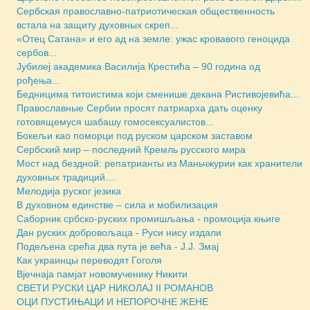
Сербская православно-патриотическая общественность
встала на защиту духовных скреп...
«Отец Сатана» и его ад на земле: ужас кровавого геноцида
сербов...
Јубилеј академика Василија Крестића – 90 година од
рођења...
Бедницима титоистима који сменише декана Ристивојевића...
Православные Сербии просят патриарха дать оценку
готовящемуся шабашу гомосексуалистов...
Бокељи као поморци под руском царском заставом
Сербский мир – последний Кремль русского мира
Мост над бездной: репатрианты из Маньчжурии как хранители
духовных традиций....
Мелодија руског језика
В духовном единстве – сила и мобилизация
Саборник србско-руских промишљања - промоција књиге
Дан руских добровољаца - Руси нису издали
Подељена срећа два пута је већа - Ј.Ј. Змај
Как украинцы переводят Гоголя
Вјечнаја памјат новомученику Никити
СВЕТИ РУСКИ ЦАР НИКОЛАЈ II РОМАНОВ
ОЦИ ПУСТИЊАЦИ И НЕПОРОЧНЕ ЖЕНЕ