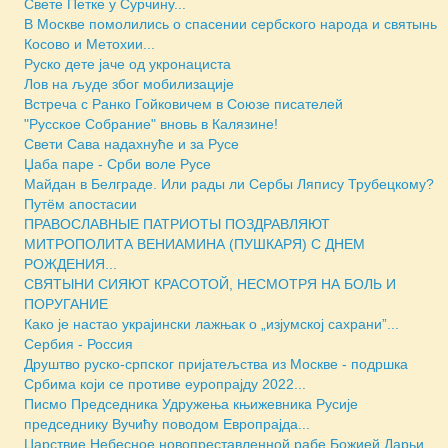
Свете Петке у Сурчину...
В Москве помолились о спасении сербского народа и святынь
Косово и Метохии...
Руско дете јаче од укронациста
Лов на људе због мобилизације
Встреча с Ранко Гойковичем в Союзе писателей
"Русское Собрание" вновь в Калязине!
Свети Сава надахнуће и за Русе
Џаба паре - Срби воле Русе
Майдан в Белграде. Или рады ли Сербы Ляпису Трубецкому?
Путём апостасии
ПРАВОСЛАВНЫЕ ПАТРИОТЫ ПОЗДРАВЛЯЮТ
МИТРОПОЛИТА ВЕНИАМИНА (ПУШКАРЯ) С ДНЕМ
РОЖДЕНИЯ...
СВЯТЫНИ СИЯЮТ КРАСОТОЙ, НЕСМОТРЯ НА БОЛЬ И
ПОРУГАНИЕ
Како је настао украјински лажњак о „изјумској сахрани”...
Сербия - Россия
Друштво руско-српског пријатељства из Москве - подршка
Србима који се противе eуропрајду 2022...
Писмо Председника Удружења књижевника Русије
председнику Вучићу поводом Европрајда...
Царствие Небесное новопреставленной рабе Божией Дарьи...