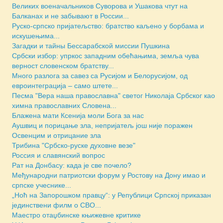
Великих военачальников Суворова и Ушакова чтут на
Балканах и не забывают в России...
Руско-српско пријатељство: братство каљено у борбама и
искушењима...
Загадки и тайны Бессарабской миссии Пушкина
Србски избор: упркос западним обећањима, земља чува
верност словенском братству...
Много разлога за савез са Русијом и Белорусијом, од
евроинтеграција – само штете...
Песма "Вера наша православна" светог Николаја Србског као
химна православних Словена...
Блажена мати Ксенија моли Бога за нас
Аушвиц и порицање зла, непријатељ још није поражен
Освенцим и отрицание зла
Трибина "Србско-руске духовне везе"
Россия и славянский вопрос
Рат на Донбасу: када је све почело?
Међународни патриотски форум у Ростову на Дону имао и
српске учеснике...
„Ноћ на Запорошком правцу“: у Републици Српској приказан
јединствени филм о СВО...
Маестро отаџбинске књижевне критике