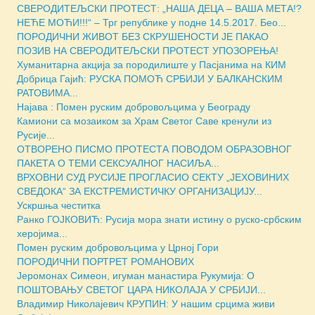
СВЕРОДИТЕЉСКИ ПРОТЕСТ: „НАША ДЕЦА – ВАША МЕТА!?
НЕЋЕ МОЋИ!!!“ – Трг републике у подне 14.5.2017. Бео...
ПОРОДИЧНИ ЖИВОТ БЕЗ СКРУШЕНОСТИ ЈЕ ПАКАО
ПОЗИВ НА СВЕРОДИТЕЉСКИ ПРОТЕСТ УПОЗОРЕЊА!
Хуманитарна акција за породилиште у Пасјанима на КИМ
Добрица Гајић: РУСКА ПОМОЋ СРБИЈИ У БАЛКАНСКИМ
РАТОВИМА...
Најава : Помен руским добровољцима у Београду
Камиони са мозаиком за Храм Светог Саве кренули из
Русије...
ОТВОРЕНО ПИСМО ПРОТЕСТА ПОВОДОМ ОБРАЗОВНОГ
ПАКЕТА О ТЕМИ СЕКСУАЛНОГ НАСИЉА...
ВРХОВНИ СУД РУСИЈЕ ПРОГЛАСИО СЕКТУ „ЈЕХОВИНИХ
СВЕДОКА“ ЗА ЕКСТРЕМИСТИЧКУ ОРГАНИЗАЦИЈУ...
Ускршња честитка
Ранко ГОЈКОВИЋ: Русија мора знати истину о руско-србским
херојима...
Помен руским добровољцима у Црној Гори
ПОРОДИЧНИ ПОРТРЕТ РОМАНОВИХ
Јеромонах Симеон, игуман манастира Рукумија: О
ПОШТОВАЊУ СВЕТОГ ЦАРА НИКОЛАЈА У СРБИЈИ...
Владимир Николајевич КРУПИН: У нашим срцима живи