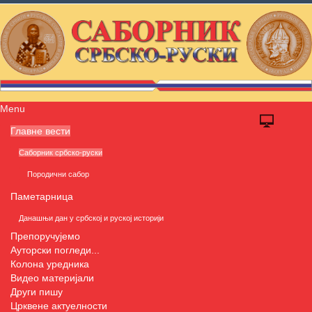
Menu
Главне вести
Саборник србско-руски
Породични сабор
Паметарница
Данашњи дан у србској и руској историји
Препоручујемо
Ауторски погледи...
Колона уредника
Видео материјали
Други пишу
Црквене актуелности