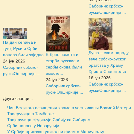
Саборник србско-
руски
Опширније ...
На дан сећања и
туге, Руси и Срби
Душа – свом народу:
В День памяти и
поново били заједно
вече србско-руског
скорби русские и
24 јун 2026
братства у Храму
сербы снова были
Саборник србско-
Христа Спаситеља...
вместе...
руски
Опширније ...
16 јун 2026
24 јун 2026
Саборник србско-
Саборник србско-
руски
Опширније ...
руски
Опширније ...
Други чланци...
Чин Великого освящения храма в честь иконы Божией Матери
Троеручица в Тамбовке...
Тројеручица сједињује Србију са Сибиром
Срби поново у Новорусији
У Србији приказан уникални филм о Мариупољу