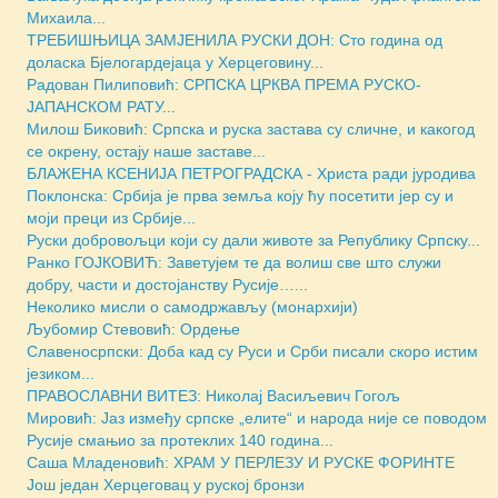
Михаила...
ТРЕБИШЊИЦА ЗАМЈЕНИЛА РУСКИ ДОН: Сто година од
доласка Бјелогардејаца у Херцеговину...
Радован Пилиповић: СРПСКА ЦРКВА ПРЕМА РУСКО-
ЈАПАНСКОМ РАТУ...
Милош Биковић: Српска и руска застава су сличне, и какогод
се окрену, остају наше заставе...
БЛАЖЕНА КСЕНИЈА ПЕТРОГРАДСКА - Христа ради јуродива
Поклонска: Србија је прва земља коју ћу посетити јер су и
моји преци из Србије...
Руски добровољци који су дали животе за Републику Српску...
Ранко ГОЈКОВИЋ: Заветујем те да волиш све што служи
добру, части и достојанству Русије…...
Неколико мисли о самодржављу (монархији)
Љубомир Стевовић: Ордење
Славеносрпски: Доба кад су Руси и Срби писали скоро истим
језиком...
ПРАВОСЛАВНИ ВИТЕЗ: Николај Васиљевич Гогољ
Мировић: Јаз између српске „елите“ и народа није се поводом
Русије смањио за протеклих 140 година...
Саша Младеновић: ХРАМ У ПЕРЛЕЗУ И РУСКЕ ФОРИНТЕ
Још један Херцеговац у руској бронзи