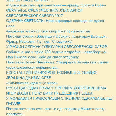
18/5. 09 - 24/11. 09. 2017....
«Русија има само три савезника — армију, флоту и Србе»
ОБРАЋАЊЕ СРБА УЧЕСНИКА ЈУБИЛАРНОГ
СВЕСЛОВЕНСКОГ САБОРА 2017....
ОДБРАНА СВЕТОСТИ: Ново страдање посљедњег руског
цара
Академија руско-српског спортског пријатељства
Потомци руских избеглица у Србији о патријарху Варнави...
Фјодор Иванович Тјутчев: "Словенима"
У РУСИЈИ ОДРЖАН ЈУБИЛАРНИ СВЕСЛОВЕНСКИ САБОР:
Србима је као и прије 150 година потребно – ослобођење...
Цар Николај слао Србе да спасу отаџбину
Протојереј Јован Пламенац: Утицај духа Запада као главни
узрок словенског нејединства...
КОНСТАНТИН НИКИФОРОВ: КОЗИРЈЕВ ЈЕ УБЕДИО
ЈЕЉЦИНА ДА ИЗДА СРБЕ...
«Славянская идея еще жива»
РУСКИ ЦАР ОДАО ПОЧАСТ СРПСКИМ ДОБРОВОЉЦИМА
ИГОР ДОДОН: НЕЋУ БИТИ ПРЕДСЕДНИК ГЕЈЕВА
У МОЛДАВИЈИ ПРАВОСЛАВЦИ СПРЕЧИЛИ ОДРЖАВАЊЕ ГЕЈ
ПАРАДЕ
Послат захтев за смењивање одговорних у Министарству
просвете...