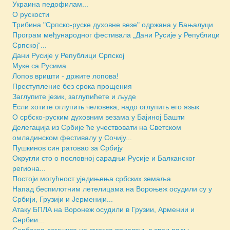
Украина педофилам...
О рускости
Трибина "Српско-руске духовне везе" одржана у Бањалуци
Програм међународног фестивала „Дани Русије у Републици
Српској“...
Дани Русије у Републици Српској
Муке са Русима
Лопов вришти - држите лопова!
Преступление без срока прощения
Заглупите језик, заглупићете и људе
Если хотите оглупить человека, надо оглупить его язык
О србско-руским духовним везама у Бајиној Башти
Делегација из Србије ће учествовати на Светском
омладинском фестивалу у Сочију...
Пушкинов син ратовао за Србију
Округли сто о пословној сарадњи Русије и Балканског
региона...
Постоји могућност уједињења србских земаља
Напад беспилотним летелицама на Вороњеж осудили су у
Србији, Грузији и Јерменији...
Атаку БПЛА на Воронеж осудили в Грузии, Армении и
Сербии...