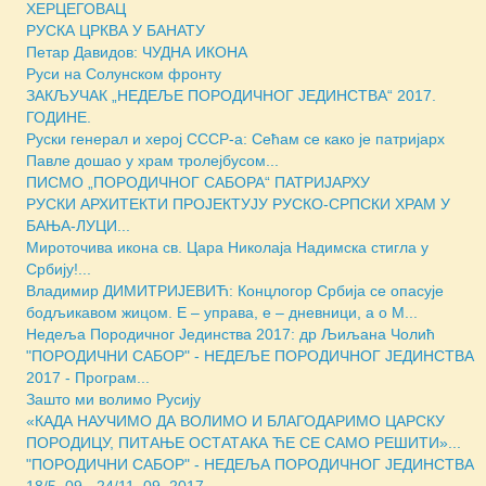
ХЕРЦЕГОВАЦ
РУСКА ЦРКВА У БАНАТУ
Петар Давидов: ЧУДНА ИКОНА
Руси на Солунском фронту
ЗАКЉУЧАК „НЕДЕЉЕ ПОРОДИЧНОГ ЈЕДИНСТВА“ 2017.
ГОДИНЕ.
Руски генерал и херој СССР-а: Сећам се како је патријарх
Павле дошао у храм тролејбусом...
ПИСМО „ПОРОДИЧНОГ САБОРА“ ПАТРИЈАРХУ
РУСКИ АРХИТЕКТИ ПРОЈЕКТУЈУ РУСКО-СРПСКИ ХРАМ У
БАЊА-ЛУЦИ...
Мироточива икона св. Цара Николаја Надимска стигла у
Србију!...
Владимир ДИМИТРИЈЕВИЋ: Концлогор Србија се опасује
бодљикавом жицом. Е – управа, е – дневници, а о М...
Недеља Породичног Јединства 2017: др Љиљана Чолић
"ПОРОДИЧНИ САБОР" - НЕДЕЉE ПОРОДИЧНОГ ЈЕДИНСТВА
2017 - Програм...
Зашто ми волимо Русију
«КАДА НАУЧИМО ДА ВОЛИМО И БЛАГОДАРИМО ЦАРСКУ
ПОРОДИЦУ, ПИТАЊЕ ОСТАТАКА ЋЕ СЕ САМО РЕШИТИ»...
"ПОРОДИЧНИ САБОР" - НЕДЕЉА ПОРОДИЧНОГ ЈЕДИНСТВА