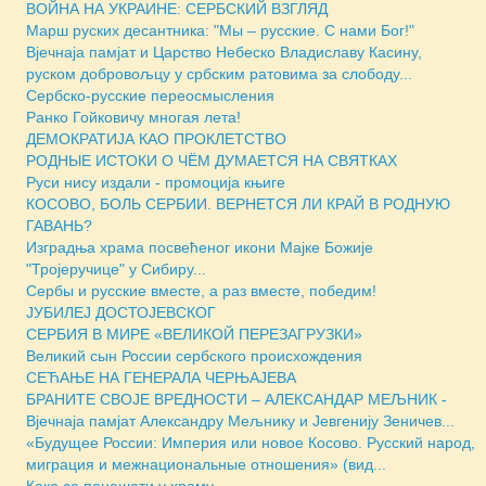
ВОЙНА НА УКРАИНЕ: СЕРБСКИЙ ВЗГЛЯД
Марш руских десантника: "Мы – русские. С нами Бог!"
Вјечнаја памјат и Царство Небеско Владиславу Касину,
руском добровољцу у србским ратовима за слободу...
Сербско-русские переосмысления
Ранко Гойковичу многая лета!
ДЕМОКРАТИЈА КАО ПРОКЛЕТСТВО
РОДНЫЕ ИСТОКИ О ЧЁМ ДУМАЕТСЯ НА СВЯТКАХ
Руси нису издали - промоција књиге
КОСОВО, БОЛЬ СЕРБИИ. ВЕРНЕТСЯ ЛИ КРАЙ В РОДНУЮ
ГАВАНЬ?
Изградња храма посвећеног икони Мајке Божије
"Тројеручице" у Сибиру...
Сербы и русские вместе, а раз вместе, победим!
ЈУБИЛЕЈ ДОСТОЈЕВСКОГ
СЕРБИЯ В МИРЕ «ВЕЛИКОЙ ПЕРЕЗАГРУЗКИ»
Великий сын России сербского происхождения
СЕЋАЊЕ НА ГЕНЕРАЛА ЧЕРЊАЈЕВА
БРАНИТЕ СВОЈЕ ВРЕДНОСТИ – АЛЕКСАНДАР МЕЉНИК -
Вјечнаја памјат Александру Мељнику и Јевгенију Зеничев...
«Будущее России: Империя или новое Косово. Русский народ,
миграция и межнациональные отношения» (вид...