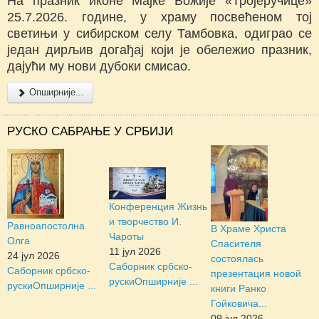
На празник иконе Мајке Божије «Тројеручице»
25.7.2026. године, у храму посвећеном тој
светињи у сибирском селу Тамбовка, одиграо се
један дирљив догађај који је обележио празник,
дајући му нови дубоки смисао.
Опширније...
РУСКО САБРАЊЕ У СРБИЈИ
Конференция Жизнь
и творчество И.
Равноапостолна
В Храме Христа
Чароты
Олга
Спасителя
11 јул 2026
24 јул 2026
состоялась
Саборник србско-
Саборник србско-
презентация новой
руски
Опширније ...
руски
Опширније ...
книги Ранко
Гойковича...
09 јул 2026