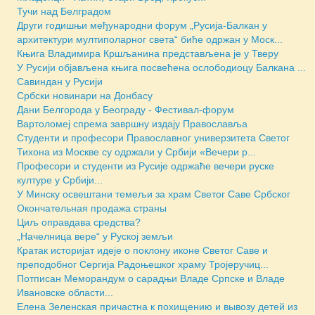
Тучи над Белградом
Други годишњи међународни форум „Русија-Балкан у
архитектури мултиполарног света“ биће одржан у Моск...
Књига Владимира Кршљанина представљена је у Тверу
У Русији објављена књига посвећена ослободиоцу Балкана ...
Савиндан у Русији
Србски новинари на Донбасу
Дани Белгорода у Београду - Фестивал-форум
Вартоломеј спрема завршну издају Православља
Студенти и професори Православног универзитета Светог
Тихона из Москве су одржали у Србији «Вечери р...
Професори и студенти из Русије одржаће вечери руске
културе у Србији...
У Минску освештани темељи за храм Светог Саве Србског
Окончательная продажа страны
Циљ оправдава средства?
„Начелница вере“ у Руској земљи
Кратак историјат идеје о поклону иконе Светог Саве и
преподобног Сергија Радоњешког храму Тројеручиц...
Потписан Меморандум о сарадњи Владе Српске и Владе
Ивановске области...
Елена Зеленская причастна к похищению и вывозу детей из