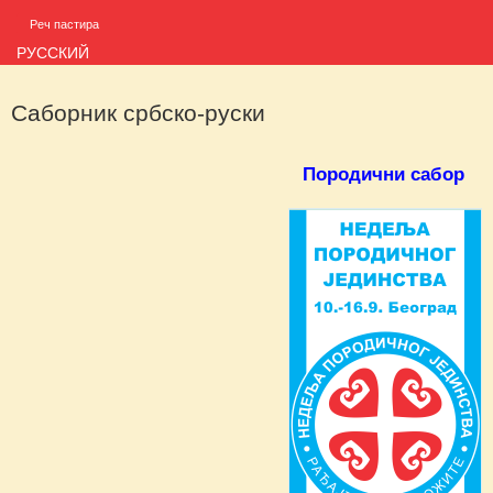
Реч пастира
РУССКИЙ
Саборник србско-руски
Породични сабор