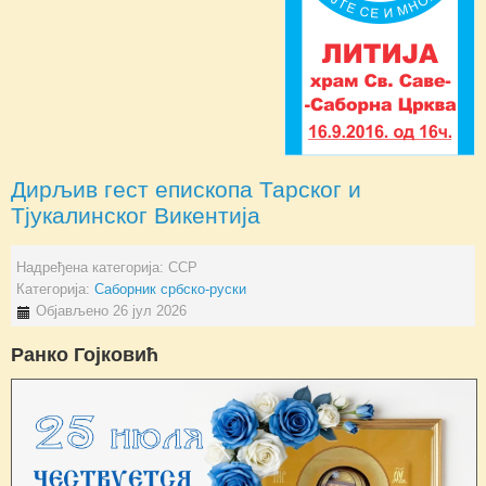
Дирљив гест епископа Тарског и
Тјукалинског Викентија
Надређена категорија:
ССР
Категорија:
Саборник србско-руски
Објављено 26 јул 2026
Ранко Гојковић