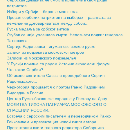
Сербская демшиза не смогла привлечь в свои ряды
патриотов...
Избори у Србији – бирање мањег зла
Провал сербских патриотов на выборах – расплата за
нежелание договариваться между собой...
Руска медаља за србског витеза
Љубав се није уплашила смрти. Непознати подвиг генерала
Татишчева...
Сергије Радоњешки - игуман све земље руске
Записи из подземља московског метроа
Зaписки из московского подземелья
У Русији почиње са радом Источни економски форум
Что такое Сербия?
Об иконе святителя Саввы и преподобного Сергия
Радонежского...
Черногория прощается с поэтом Ранко Радовичем
Видовдан в России
Центар Руско-балканске сарадње у Ростову на Дону
МОЛИТВА ТИХОНА ПАТРИАРХА МОСКОВСКОГО О
СПАСЕНИИ РОССИИ...
Встреча с сербским писателем и переводчиком Ранко
Гойковичем и презентация новой книги автора...
Презентация книги главного редактора Соборника