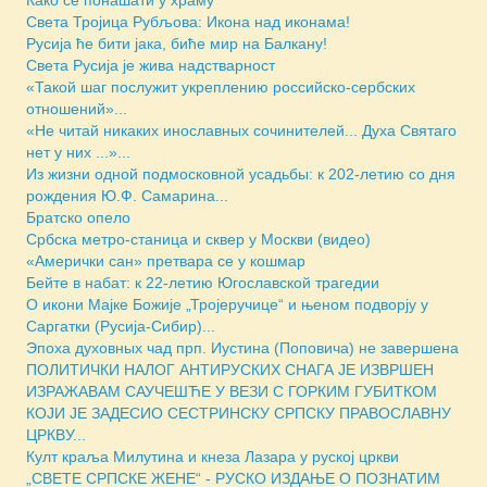
Како се понашати у храму
Света Тројица Рубљова: Икона над иконама!
Русија ће бити јака, биће мир на Балкану!
Света Русија је жива надстварност
«Такой шаг послужит укреплению российско-сербских
отношений»...
«Не читай никаких инославных сочинителей... Духа Святаго
нет у них ...»...
Из жизни одной подмосковной усадьбы: к 202-летию со дня
рождения Ю.Ф. Самарина...
Братско опело
Србска метро-станица и сквер у Москви (видео)
«Амерички сан» претвара се у кошмар
Бейте в набат: к 22-летию Югославской трагедии
О икони Мајке Божије „Тројеручице“ и њеном подворју у
Саргатки (Русија-Сибир)...
Эпоха духовных чад прп. Иустина (Поповича) не завершена
ПОЛИТИЧКИ НАЛОГ АНТИРУСКИХ СНАГА ЈЕ ИЗВРШЕН
ИЗРАЖАВАМ САУЧЕШЋЕ У ВЕЗИ С ГОРКИМ ГУБИТКОМ
КОЈИ ЈЕ ЗАДЕСИО СЕСТРИНСКУ СРПСКУ ПРАВОСЛАВНУ
ЦРКВУ...
Култ краља Милутина и кнеза Лазара у руској цркви
„СВЕТЕ СРПСКЕ ЖЕНЕ“ - РУСКО ИЗДАЊЕ О ПОЗНАТИМ