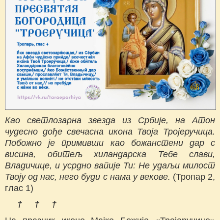
Као светлозарна звезда из Србије, на Атон
чудесно дође свечасна икона Твоја Тројеручица.
Побожно је примивши као божанстени дар с
висина, обитељ хиландарска Тебе слави,
Владичице, и усрдно вапије Ти: Не удаљи милост
Твоју од нас, него буди с нама у векове.
(Тропар 2,
глас 1)
† † †