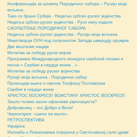
Конференција за штампу Породичног сабора – Русијо моја
вољена...
Тако се брани Србија - Недеља србско-руског јединства
Недеља србско-руског јединства - Руси нису издали
САОПШТЕЊЕ ПОРОДИЧНОГ САБОРА
Недеља србско-руског јединства - Русијо моја вољена
Миротворци ОУН под патронатом Запада шверцују оружјем
Две вештачке нације
Молитва за победу руске војске
Программа Международного конкурса сербской поэзии и
песни « Сербия в сердце моем…»...
Молитва за победу руског војинства
Русијо моја вољена - Породични сабор
Промоција књиге о светом Теофану Полтавском
Сербия в сердце моем
ХРИСТОС ВОСКРЕСЕ! ВОИСТИНУ ХРИСТОС ВОСКРЕСЕ!
Зашто толико касни офанзива укронациста?
Доброволец – это Добро и Воля!
Черногория: «шило на мыло»
РЕТРОСПЕКТИВА
Украјина
Изложба о Романовима отворена у Светосавској сали цркве