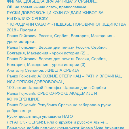
ФИЛМА „ДОЊЕЦКА ВРАТАРНИЦА“ У СРБИЈИ....
Ой, не время нынче спать, православные!
РУСКИ ДОБРОВОЉЦИ КОЈИ СУ ДАЛИ ЖИВОТ ЗА
РЕПУБЛИКУ СРПСКУ...
"ПОРОДИЧНИ САБОР" - НЕДЕЉE ПОРОДИЧНОГ ЈЕДИНСТВА
2018 - Програм...
Ранко Гойкович: Россия, Сербия, Болгария, Македония -
уроки истории...
Ранко Гойкович: Версия для печати Россия, Сербия,
Болгария, Македония - уроки истории (2)...
Ранко Гойкович: Версия для печати Россия, Сербия,
Болгария, Македония - уроки истории (3)...
Анатолиј Степанов: ЖИВЕЛА СРБИЈА
Ранко Гојковић: АЛОЈЗИЈЕ СТЕПИНАЦ – РАТНИ ЗЛОЧИНАЦ
ИЛИ СРПСКИ ДОБРОВОЉАЦ...
100-летие Царской Голгофы: Царские дни в Сербии
Ранко Гојковић: СРБСКО-РУСКЕ АКАДЕМИЈЕ И
КОНФЕРЕНЦИЈЕ
Ранко Гојковић: Република Српска не заборавља руске
добровољце...
Руски десантници уплашили НАТО
ЛУГАНСК - СЕРБИЯ, или о дружбе и русском языке...
Бањалука добија реплику кремаљског Храма Чуда Архангела