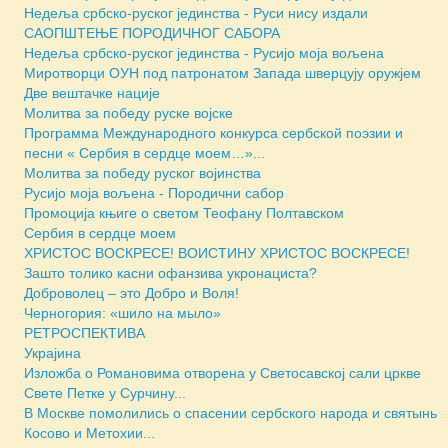
Недеља србско-руског јединства - Руси нису издали
САОПШТЕЊЕ ПОРОДИЧНОГ САБОРА
Недеља србско-руског јединства - Русијо моја вољена
Миротворци ОУН под патронатом Запада шверцују оружјем
Две вештачке нације
Молитва за победу руске војске
Программа Международного конкурса сербской поэзии и
песни « Сербия в сердце моем…»...
Молитва за победу руског војинства
Русијо моја вољена - Породични сабор
Промоција књиге о светом Теофану Полтавском
Сербия в сердце моем
ХРИСТОС ВОСКРЕСЕ! ВОИСТИНУ ХРИСТОС ВОСКРЕСЕ!
Зашто толико касни офанзива укронациста?
Доброволец – это Добро и Воля!
Черногория: «шило на мыло»
РЕТРОСПЕКТИВА
Украјина
Изложба о Романовима отворена у Светосавској сали цркве
Свете Петке у Сурчину...
В Москве помолились о спасении сербского народа и святынь
Косово и Метохии...