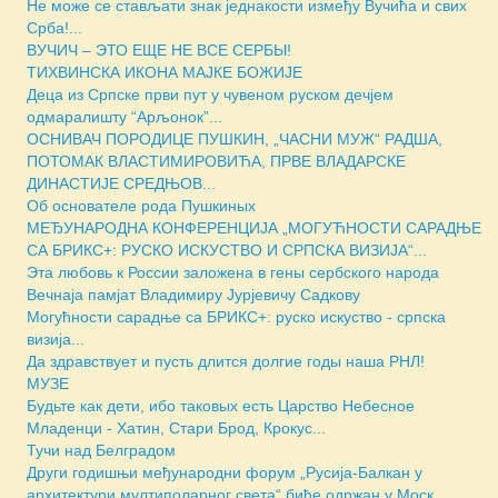
Не може се стављати знак једнакости између Вучића и свих
Срба!...
ВУЧИЧ – ЭТО ЕЩЕ НЕ ВСЕ СЕРБЫ!
ТИХВИНСКА ИКОНА МАЈКЕ БОЖИЈЕ
Деца из Српске први пут у чувеном руском дечјем
одмаралишту “Арљонок”...
ОСНИВАЧ ПОРОДИЦЕ ПУШКИН, „ЧАСНИ МУЖ“ РАДША,
ПОТОМАК ВЛАСТИМИРОВИЋА, ПРВЕ ВЛАДАРСКЕ
ДИНАСТИЈЕ СРЕДЊОВ...
Об основателе рода Пушкиных
МЕЂУНАРОДНА КОНФЕРЕНЦИЈА „МОГУЋНОСТИ САРАДЊЕ
СА БРИКС+: РУСКО ИСКУСТВО И СРПСКА ВИЗИЈА“...
Эта любовь к России заложена в гены сербского народа
Вечнаја памјат Владимиру Јурјевичу Садкову
Могућности сарадње са БРИКС+: руско искуство - српска
визија...
Да здравствует и пусть длится долгие годы наша РНЛ!
МУЗЕ
Будьте как дети, ибо таковых есть Царство Небесное
Младенци - Хатин, Стари Брод, Крокус...
Тучи над Белградом
Други годишњи међународни форум „Русија-Балкан у
архитектури мултиполарног света“ биће одржан у Моск...