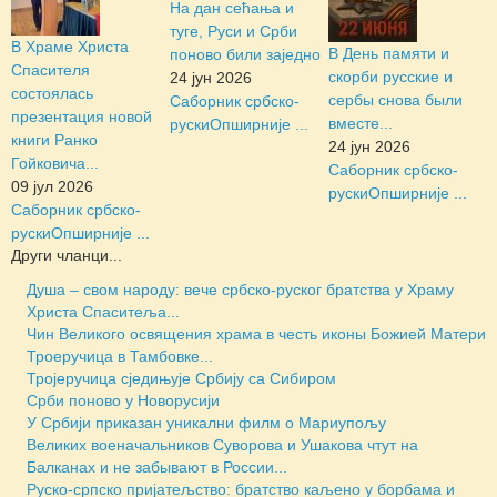
На дан сећања и
туге, Руси и Срби
В Храме Христа
В День памяти и
поново били заједно
Спасителя
скорби русские и
24 јун 2026
состоялась
сербы снова были
Саборник србско-
презентация новой
вместе...
руски
Опширније ...
книги Ранко
24 јун 2026
Гойковича...
Саборник србско-
09 јул 2026
руски
Опширније ...
Саборник србско-
руски
Опширније ...
Други чланци...
Душа – свом народу: вече србско-руског братства у Храму
Христа Спаситеља...
Чин Великого освящения храма в честь иконы Божией Матери
Троеручица в Тамбовке...
Тројеручица сједињује Србију са Сибиром
Срби поново у Новорусији
У Србији приказан уникални филм о Мариупољу
Великих военачальников Суворова и Ушакова чтут на
Балканах и не забывают в России...
Руско-српско пријатељство: братство каљено у борбама и