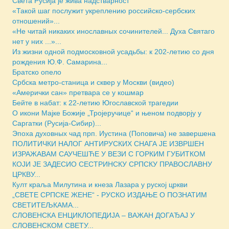
Света Русија је жива надстварност
«Такой шаг послужит укреплению российско-сербских
отношений»...
«Не читай никаких инославных сочинителей... Духа Святаго
нет у них ...»...
Из жизни одной подмосковной усадьбы: к 202-летию со дня
рождения Ю.Ф. Самарина...
Братско опело
Србска метро-станица и сквер у Москви (видео)
«Амерички сан» претвара се у кошмар
Бейте в набат: к 22-летию Югославской трагедии
О икони Мајке Божије „Тројеручице“ и њеном подворју у
Саргатки (Русија-Сибир)...
Эпоха духовных чад прп. Иустина (Поповича) не завершена
ПОЛИТИЧКИ НАЛОГ АНТИРУСКИХ СНАГА ЈЕ ИЗВРШЕН
ИЗРАЖАВАМ САУЧЕШЋЕ У ВЕЗИ С ГОРКИМ ГУБИТКОМ
КОЈИ ЈЕ ЗАДЕСИО СЕСТРИНСКУ СРПСКУ ПРАВОСЛАВНУ
ЦРКВУ...
Култ краља Милутина и кнеза Лазара у руској цркви
„СВЕТЕ СРПСКЕ ЖЕНЕ“ - РУСКО ИЗДАЊЕ О ПОЗНАТИМ
СВЕТИТЕЉКАМА...
СЛОВЕНСКА ЕНЦИКЛОПЕДИЈА – ВАЖАН ДОГАЂАЈ У
СЛОВЕНСКОМ СВЕТУ...