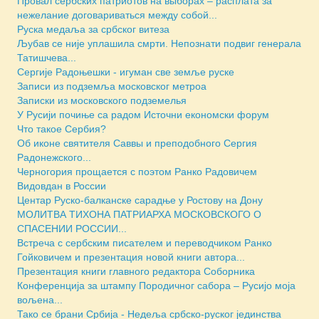
Провал сербских патриотов на выборах – расплата за
нежелание договариваться между собой...
Руска медаља за србског витеза
Љубав се није уплашила смрти. Непознати подвиг генерала
Татишчева...
Сергије Радоњешки - игуман све земље руске
Записи из подземља московског метроа
Зaписки из московского подземелья
У Русији почиње са радом Источни економски форум
Что такое Сербия?
Об иконе святителя Саввы и преподобного Сергия
Радонежского...
Черногория прощается с поэтом Ранко Радовичем
Видовдан в России
Центар Руско-балканске сарадње у Ростову на Дону
МОЛИТВА ТИХОНА ПАТРИАРХА МОСКОВСКОГО О
СПАСЕНИИ РОССИИ...
Встреча с сербским писателем и переводчиком Ранко
Гойковичем и презентация новой книги автора...
Презентация книги главного редактора Соборника
Конференција за штампу Породичног сабора – Русијо моја
вољена...
Тако се брани Србија - Недеља србско-руског јединства