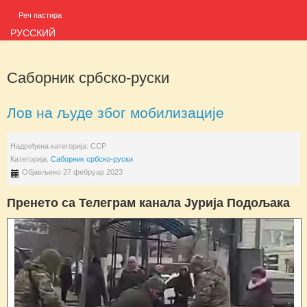
Реч пастира
РУССКИЙ
Саборник србско-руски
Лов на људе због мобилизације
Надређена категорија:
ССР
Категорија:
Саборник србско-руски
Објављено 27 фебруар 2023
Пренето са Телеграм канала Јурија Подољака