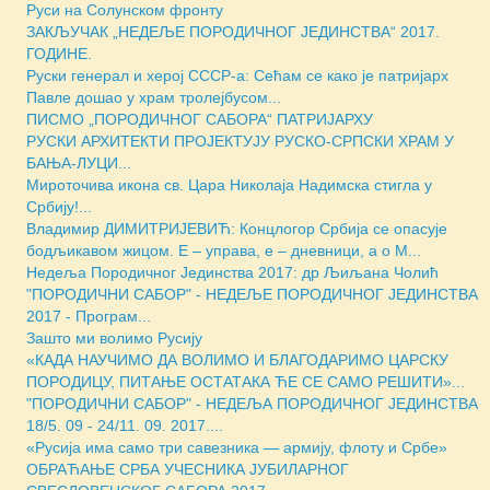
Руси на Солунском фронту
ЗАКЉУЧАК „НЕДЕЉЕ ПОРОДИЧНОГ ЈЕДИНСТВА“ 2017.
ГОДИНЕ.
Руски генерал и херој СССР-а: Сећам се како је патријарх
Павле дошао у храм тролејбусом...
ПИСМО „ПОРОДИЧНОГ САБОРА“ ПАТРИЈАРХУ
РУСКИ АРХИТЕКТИ ПРОЈЕКТУЈУ РУСКО-СРПСКИ ХРАМ У
БАЊА-ЛУЦИ...
Мироточива икона св. Цара Николаја Надимска стигла у
Србију!...
Владимир ДИМИТРИЈЕВИЋ: Концлогор Србија се опасује
бодљикавом жицом. Е – управа, е – дневници, а о М...
Недеља Породичног Јединства 2017: др Љиљана Чолић
"ПОРОДИЧНИ САБОР" - НЕДЕЉE ПОРОДИЧНОГ ЈЕДИНСТВА
2017 - Програм...
Зашто ми волимо Русију
«КАДА НАУЧИМО ДА ВОЛИМО И БЛАГОДАРИМО ЦАРСКУ
ПОРОДИЦУ, ПИТАЊЕ ОСТАТАКА ЋЕ СЕ САМО РЕШИТИ»...
"ПОРОДИЧНИ САБОР" - НЕДЕЉА ПОРОДИЧНОГ ЈЕДИНСТВА
18/5. 09 - 24/11. 09. 2017....
«Русија има само три савезника — армију, флоту и Србе»
ОБРАЋАЊЕ СРБА УЧЕСНИКА ЈУБИЛАРНОГ