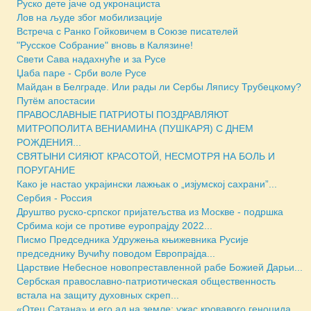
Руско дете јаче од укронациста
Лов на људе због мобилизације
Встреча с Ранко Гойковичем в Союзе писателей
"Русское Собрание" вновь в Калязине!
Свети Сава надахнуће и за Русе
Џаба паре - Срби воле Русе
Майдан в Белграде. Или рады ли Сербы Ляпису Трубецкому?
Путём апостасии
ПРАВОСЛАВНЫЕ ПАТРИОТЫ ПОЗДРАВЛЯЮТ
МИТРОПОЛИТА ВЕНИАМИНА (ПУШКАРЯ) С ДНЕМ
РОЖДЕНИЯ...
СВЯТЫНИ СИЯЮТ КРАСОТОЙ, НЕСМОТРЯ НА БОЛЬ И
ПОРУГАНИЕ
Како је настао украјински лажњак о „изјумској сахрани”...
Сербия - Россия
Друштво руско-српског пријатељства из Москве - подршка
Србима који се противе eуропрајду 2022...
Писмо Председника Удружења књижевника Русије
председнику Вучићу поводом Европрајда...
Царствие Небесное новопреставленной рабе Божией Дарьи...
Сербская православно-патриотическая общественность
встала на защиту духовных скреп...
«Отец Сатана» и его ад на земле: ужас кровавого геноцида