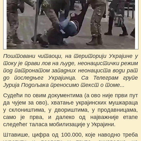
Поштовани читаоци, на територији Украјине у
току је прави лов на људе, неонацистички режим
под патронатом западних неонациста води рат
до последњег Украјинца. Са Телеграм групе
Јурија Подољака преносимо текст о томе...
Судећи по овим документима (а ово није први пут
да чујем за ово), хватање украјинских мушкараца
у склоништима, у двориштима, у продавницама,
само је прва, и далеко од најважније етапе
следећег таласа мобилизације у Украјини.
Штавише, цифра од 100.000, које наводно треба