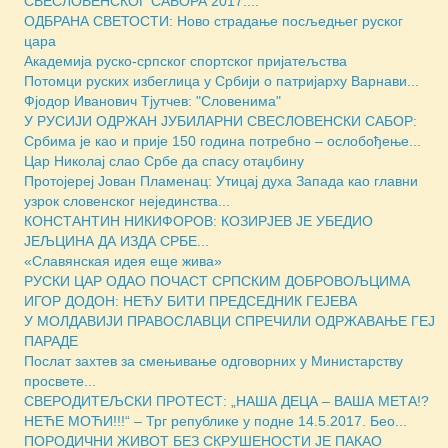
СВЕСЛОВЕНСКОГ САБОРА 2017....
ОДБРАНА СВЕТОСТИ: Ново страдање посљедњег руског
цара
Академија руско-српског спортског пријатељства
Потомци руских избеглица у Србији о патријарху Варнави...
Фјодор Иванович Тјутчев: "Словенима"
У РУСИЈИ ОДРЖАН ЈУБИЛАРНИ СВЕСЛОВЕНСКИ САБОР:
Србима је као и прије 150 година потребно – ослобођење...
Цар Николај слао Србе да спасу отаџбину
Протојереј Јован Пламенац: Утицај духа Запада као главни
узрок словенског нејединства...
КОНСТАНТИН НИКИФОРОВ: КОЗИРЈЕВ ЈЕ УБЕДИО
ЈЕЉЦИНА ДА ИЗДА СРБЕ...
«Славянская идея еще жива»
РУСКИ ЦАР ОДАО ПОЧАСТ СРПСКИМ ДОБРОВОЉЦИМА
ИГОР ДОДОН: НЕЋУ БИТИ ПРЕДСЕДНИК ГЕЈЕВА
У МОЛДАВИЈИ ПРАВОСЛАВЦИ СПРЕЧИЛИ ОДРЖАВАЊЕ ГЕЈ
ПАРАДЕ
Послат захтев за смењивање одговорних у Министарству
просвете...
СВЕРОДИТЕЉСКИ ПРОТЕСТ: „НАША ДЕЦА – ВАША МЕТА!?
НЕЋЕ МОЋИ!!!“ – Трг републике у подне 14.5.2017. Бео...
ПОРОДИЧНИ ЖИВОТ БЕЗ СКРУШЕНОСТИ ЈЕ ПАКАО