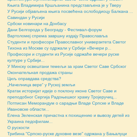
Књига Владимира Кршљанина представљена је у Тверу
У Русији објављена књига посвећена ослободиоцу Балкана ...
Савиндан у Русији
Србски новинари на Донбасу
Дани Белгорода у Београду - Фестивал-форум
Вартоломеј спрема завршну издају Православља
Студенти и професори Православног универзитета Светог
Тихона из Москве су одржали у Србији «Вечери р...
Професори и студенти из Русије одржаће вечери руске
културе у Србији...
У Минску освештани темељи за храм Светог Саве Србског
Окончательная продажа страны
Циљ оправдава средства?
„Начелница вере“ у Руској земљи
Кратак историјат идеје о поклону иконе Светог Саве и
преподобног Сергија Радоњешког храму Тројеручиц...
Потписан Меморандум о сарадњи Владе Српске и Владе
Ивановске области...
Елена Зеленская причастна к похищению и вывозу детей из
Украина педофилам...
О рускости
Трибина "Српско-руске духовне везе" одржана у Бањалуци