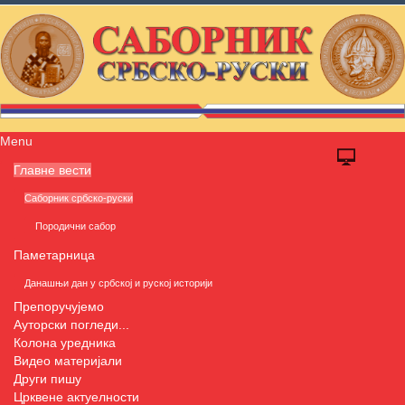
Menu
Главне вести
Саборник србско-руски
Породични сабор
Паметарница
Данашњи дан у србској и руској историји
Препоручујемо
Ауторски погледи...
Колона уредника
Видео материјали
Други пишу
Црквене актуелности