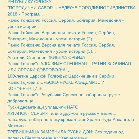
РЕПУБЛИКУ СРПСКУ...
"ПОРОДИЧНИ САБОР" - НЕДЕЉE ПОРОДИЧНОГ ЈЕДИНСТВА
2018 - Програм...
Ранко Гойкович: Россия, Сербия, Болгария, Македония -
уроки истории...
Ранко Гойкович: Версия для печати Россия, Сербия,
Болгария, Македония - уроки истории (2)...
Ранко Гойкович: Версия для печати Россия, Сербия,
Болгария, Македония - уроки истории (3)...
Анатолиј Степанов: ЖИВЕЛА СРБИЈА
Ранко Гојковић: АЛОЈЗИЈЕ СТЕПИНАЦ – РАТНИ ЗЛОЧИНАЦ
ИЛИ СРПСКИ ДОБРОВОЉАЦ...
100-летие Царской Голгофы: Царские дни в Сербии
Ранко Гојковић: СРБСКО-РУСКЕ АКАДЕМИЈЕ И
КОНФЕРЕНЦИЈЕ
Ранко Гојковић: Република Српска не заборавља руске
добровољце...
Руски десантници уплашили НАТО
ЛУГАНСК - СЕРБИЯ, или о дружбе и русском языке...
Бањалука добија реплику кремаљског Храма Чуда Архангела
Михаила...
ТРЕБИШЊИЦА ЗАМЈЕНИЛА РУСКИ ДОН: Сто година од
доласка Бјелогардејаца у Херцеговину...