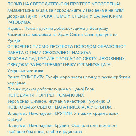
ПОЗИВ НА СВЕРОДИТЕЉСКИ ПРОТЕСТ УПОЗОРЕЊА!
Хуманитарна акција за породилиште у Пасјанима на КИМ
Добрица Гајић: РУСКА ПОМОЋ СРБИЈИ У БАЛКАНСКИМ
РАТОВИМА...
Најава : Помен руским добровољцима у Београду
Камиони са мозаиком за Храм Светог Саве кренули из
Русије...
ОТВОРЕНО ПИСМО ПРОТЕСТА ПОВОДОМ ОБРАЗОВНОГ
ПАКЕТА О ТЕМИ СЕКСУАЛНОГ НАСИЉА...
ВРХОВНИ СУД РУСИЈЕ ПРОГЛАСИО СЕКТУ „ЈЕХОВИНИХ
СВЕДОКА“ ЗА ЕКСТРЕМИСТИЧКУ ОРГАНИЗАЦИЈУ...
Ускршња честитка
Ранко ГОЈКОВИЋ: Русија мора знати истину о руско-србским
херојима...
Помен руским добровољцима у Црној Гори
ПОРОДИЧНИ ПОРТРЕТ РОМАНОВИХ
Јеромонах Симеон, игуман манастира Рукумија: О
ПОШТОВАЊУ СВЕТОГ ЦАРА НИКОЛАЈА У СРБИЈИ...
Владимир Николајевич КРУПИН: У нашим срцима живи
Србија!...
Владимир Николајевич Крупин: Осећали смо исконско
осећање братства, среће и јединства...