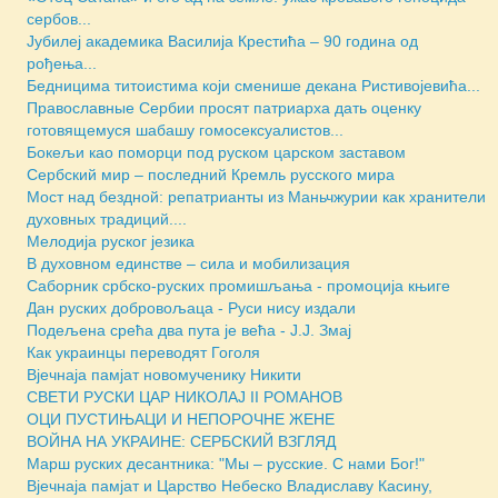
сербов...
Јубилеј академика Василија Крестића – 90 година од
рођења...
Бедницима титоистима који сменише декана Ристивојевића...
Православные Сербии просят патриарха дать оценку
готовящемуся шабашу гомосексуалистов...
Бокељи као поморци под руском царском заставом
Сербский мир – последний Кремль русского мира
Мост над бездной: репатрианты из Маньчжурии как хранители
духовных традиций....
Мелодија руског језика
В духовном единстве – сила и мобилизация
Саборник србско-руских промишљања - промоција књиге
Дан руских добровољаца - Руси нису издали
Подељена срећа два пута је већа - Ј.Ј. Змај
Как украинцы переводят Гоголя
Вјечнаја памјат новомученику Никити
СВЕТИ РУСКИ ЦАР НИКОЛАЈ II РОМАНОВ
ОЦИ ПУСТИЊАЦИ И НЕПОРОЧНЕ ЖЕНЕ
ВОЙНА НА УКРАИНЕ: СЕРБСКИЙ ВЗГЛЯД
Марш руских десантника: "Мы – русские. С нами Бог!"
Вјечнаја памјат и Царство Небеско Владиславу Касину,