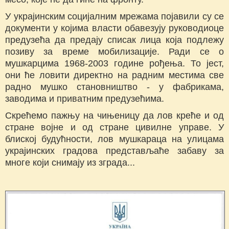
У украјинским социјалним мрежама појавили су се
документи у којима власти обавезују руководиоце
предузећа да предају списак лица која подлежу
позиву за време мобилизације. Ради се о
мушкарцима 1968-2003 године рођења. То јест,
они ће ловити директно на радним местима све
радно мушко становништво - у фабрикама,
заводима и приватним предузећима.
Скрећемо пажњу на чињеницу да лов креће и од
стране војне и од стране цивилне управе. У
блиској будућности, лов мушкараца на улицама
украјинских градова представљаће забаву за
многе који снимају из зграда...