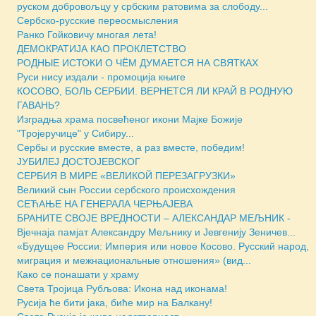
руском добровољцу у србским ратовима за слободу...
Сербско-русские переосмысления
Ранко Гойковичу многая лета!
ДЕМОКРАТИЈА КАО ПРОКЛЕТСТВО
РОДНЫЕ ИСТОКИ О ЧЁМ ДУМАЕТСЯ НА СВЯТКАХ
Руси нису издали - промоција књиге
КОСОВО, БОЛЬ СЕРБИИ. ВЕРНЕТСЯ ЛИ КРАЙ В РОДНУЮ
ГАВАНЬ?
Изградња храма посвећеног икони Мајке Божије
"Тројеручице" у Сибиру...
Сербы и русские вместе, а раз вместе, победим!
ЈУБИЛЕЈ ДОСТОЈЕВСКОГ
СЕРБИЯ В МИРЕ «ВЕЛИКОЙ ПЕРЕЗАГРУЗКИ»
Великий сын России сербского происхождения
СЕЋАЊЕ НА ГЕНЕРАЛА ЧЕРЊАЈЕВА
БРАНИТЕ СВОЈЕ ВРЕДНОСТИ – АЛЕКСАНДАР МЕЉНИК -
Вјечнаја памјат Александру Мељнику и Јевгенију Зеничев...
«Будущее России: Империя или новое Косово. Русский народ,
миграция и межнациональные отношения» (вид...
Како се понашати у храму
Света Тројица Рубљова: Икона над иконама!
Русија ће бити јака, биће мир на Балкану!