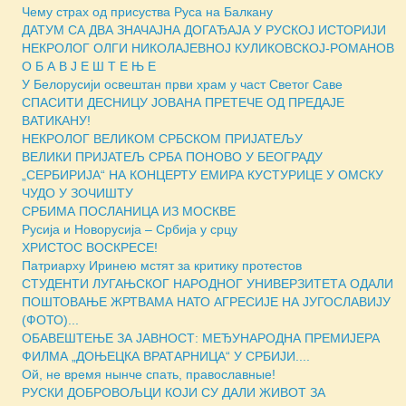
Чему страх од присуства Руса на Балкану
ДАТУМ СА ДВА ЗНАЧАЈНА ДОГАЂАЈА У РУСКОЈ ИСТОРИЈИ
НЕКРОЛОГ ОЛГИ НИКОЛАЈЕВНОЈ КУЛИКОВСКОЈ-РОМАНОВ
О Б А В Ј Е Ш Т Е Њ Е
У Белорусији освештан први храм у част Светог Саве
СПАСИТИ ДЕСНИЦУ ЈОВАНА ПРЕТЕЧЕ ОД ПРЕДАЈЕ
ВАТИКАНУ!
НЕКРОЛОГ ВЕЛИКОМ СРБСКОМ ПРИЈАТЕЉУ
ВЕЛИКИ ПРИЈАТЕЉ СРБА ПОНОВО У БЕОГРАДУ
„СЕРБИРИЈА“ НА КОНЦЕРТУ ЕМИРА КУСТУРИЦЕ У ОМСКУ
ЧУДО У ЗОЧИШТУ
СРБИМА ПОСЛАНИЦА ИЗ МОСКВЕ
Русија и Новорусија – Србија у срцу
ХРИСТОС ВОСКРЕСЕ!
Патриарху Иринею мстят за критику протестов
СТУДЕНТИ ЛУГАЊСКОГ НАРОДНОГ УНИВЕРЗИТЕТА ОДАЛИ
ПОШТОВАЊЕ ЖРТВАМА НАТО АГРЕСИЈЕ НА ЈУГОСЛАВИЈУ
(ФОТО)...
ОБАВЕШТЕЊЕ ЗА ЈАВНОСТ: МЕЂУНАРОДНА ПРЕМИЈЕРА
ФИЛМА „ДОЊЕЦКА ВРАТАРНИЦА“ У СРБИЈИ....
Ой, не время нынче спать, православные!
РУСКИ ДОБРОВОЉЦИ КОЈИ СУ ДАЛИ ЖИВОТ ЗА