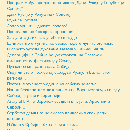
Програм међународног фестивала „Дани Русије у Републици
Српској“...
Дани Русије у Републици Српској
Муке са Русима
Лопов вришти - држите лопова!
Преступление без срока прощения
Заглупите језик, заглупићете и људе
Если хотите оглупить человека, надо оглупить его язык
О србско-руским духовним везама у Бајиној Башти
Делегација из Србије ће учествовати на Светском
омладинском фестивалу у Сочију...
Пушкинов син ратовао за Србију
Округли сто о пословној сарадњи Русије и Балканског
региона...
Постоји могућност уједињења србских земаља
Напад беспилотним летелицама на Вороњеж осудили су у
Србији, Грузији и Јерменији...
Атаку БПЛА на Воронеж осудили в Грузии, Армении и
Сербии...
Сербская демшиза не смогла привлечь в свои ряды
патриотов...
Избори у Србији – бирање мањег зла