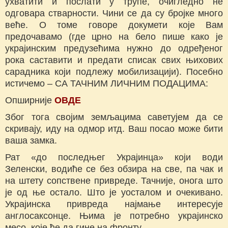
ухватити и послати у трупе, очигледно не
одговара стварности. Чини се да су бројке много
веће. О томе говоре докумети које Вам
предочавамо (где црно на бело пише како је
украјинским предузећима нужно до одређеног
рока саставити и предати списак свих њихових
сарадника који подлежу мобилизацији). Посебно
истичемо – СА ТАЧНИМ ЛИЧНИМ ПОДАЦИМА:
Опширније
ОВДЕ
Због тога својим земљацима саветујем да се
скривају, иду на одмор итд. Ваш посао може бити
ваша замка.
Рат «до последњег Украјинца» који води
Зеленски, водиће се без обзира на све, па чак и
на штету сопствене привреде. Тачније, онога што
је од ње остало. Што је уосталом и очекивано.
Украјинска привреда најмање интересује
англосаксонце. Њима је потребно украјинско
месо, које ће да гине на фронту.