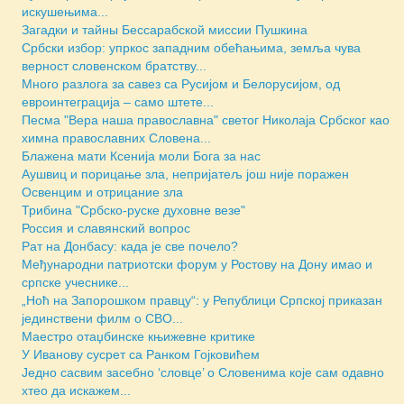
искушењима...
Загадки и тайны Бессарабской миссии Пушкина
Србски избор: упркос западним обећањима, земља чува
верност словенском братству...
Много разлога за савез са Русијом и Белорусијом, од
евроинтеграција – само штете...
Песма "Вера наша православна" светог Николаја Србског као
химна православних Словена...
Блажена мати Ксенија моли Бога за нас
Аушвиц и порицање зла, непријатељ још није поражен
Освенцим и отрицание зла
Трибина "Србско-руске духовне везе"
Россия и славянский вопрос
Рат на Донбасу: када је све почело?
Међународни патриотски форум у Ростову на Дону имао и
српске учеснике...
„Ноћ на Запорошком правцу“: у Републици Српској приказан
јединствени филм о СВО...
Маестро отаџбинске књижевне критике
У Иванову сусрет са Ранком Гојковићем
Једно сасвим засебно ‘словце’ о Словенима које сам одавно
хтео да искажем...