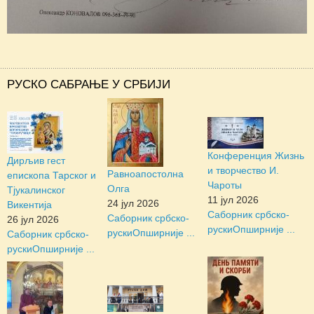
РУСКО САБРАЊЕ У СРБИЈИ
Конференция Жизнь
Дирљив гест
и творчество И.
Равноапостолна
епископа Тарског и
Чароты
Олга
Тјукалинског
11 јул 2026
24 јул 2026
Викентија
Саборник србско-
Саборник србско-
26 јул 2026
руски
Опширније ...
руски
Опширније ...
Саборник србско-
руски
Опширније ...