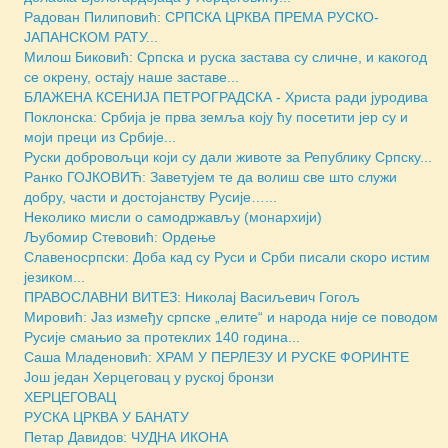
Радован Пилиповић: СРПСКА ЦРКВА ПРЕМА РУСКО-
ЈАПАНСКОМ РАТУ...
Милош Биковић: Српска и руска застава су сличне, и какогод
се окрену, остају наше заставе...
БЛАЖЕНА КСЕНИЈА ПЕТРОГРАДСКА - Христа ради јуродива
Поклонска: Србија је прва земља коју ћу посетити јер су и
моји преци из Србије...
Руски добровољци који су дали животе за Републику Српску...
Ранко ГОЈКОВИЋ: Заветујем те да волиш све што служи
добру, части и достојанству Русије…...
Неколико мисли о самодржављу (монархији)
Љубомир Стевовић: Ордење
Славеносрпски: Доба кад су Руси и Срби писали скоро истим
језиком...
ПРАВОСЛАВНИ ВИТЕЗ: Николај Васиљевич Гогољ
Мировић: Јаз између српске „елите“ и народа није се поводом
Русије смањио за протеклих 140 година...
Саша Младеновић: ХРАМ У ПЕРЛЕЗУ И РУСКЕ ФОРИНТЕ
Још један Херцеговац у руској бронзи
ХЕРЦЕГОВАЦ
РУСКА ЦРКВА У БАНАТУ
Петар Давидов: ЧУДНА ИКОНА