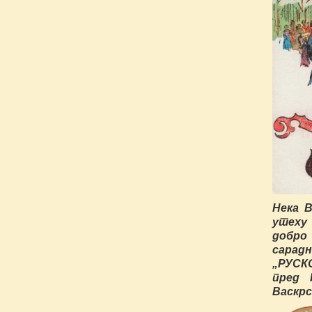
Нека В
утеху 
добро
сарад
„РУСК
пред 
Васкр