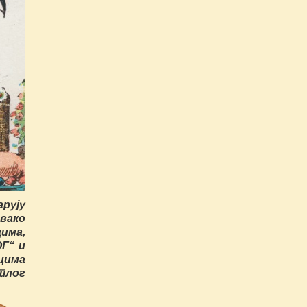
рују
вако
има,
Г“ и
цима
тлог