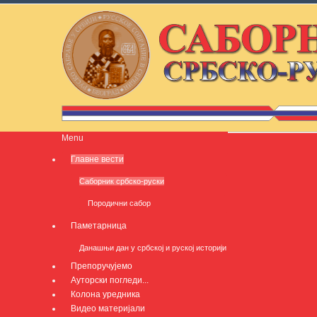
Menu
Главне вести
Саборник србско-руски
Породични сабор
Паметарница
Данашњи дан у србској и руској историји
Препоручујемо
Ауторски погледи...
Колона уредника
Видео материјали