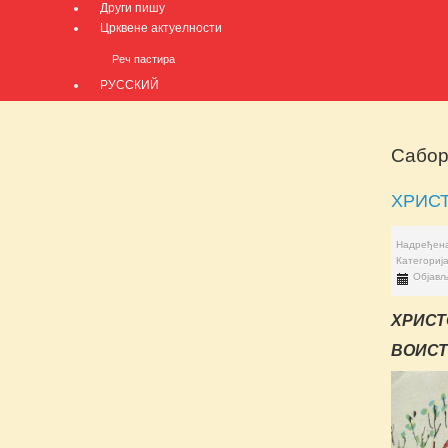
Други пишу
Црквене актуелности
Реч пастира
РУССКИЙ
Сабор
ХРИС
Надређена
Категориј
Објављ
ХРИСТ
ВОИСТ