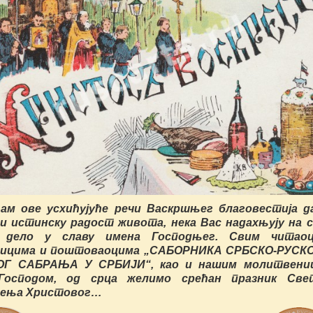
ам ове усхићујуће речи Васкршњег благовестија да
и истинску радост живота, нека Вас надахњују на с
 дело у славу имена Господњег. Свим читаоц
ницима и поштоваоцима „САБОРНИКА СРБСКО-РУСКО
ОГ САБРАЊА У СРБИЈИ“, као и нашим молитвени
Господом, од срца желимо срећан празник Све
сења Христовог…