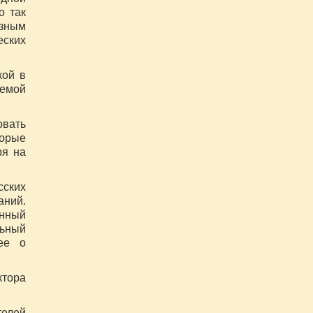
о так
зным
еских
кой в
уемой
овать
орые
ря на
сских
аний.
енный
льный
ее о
тора
телей