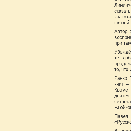
Линии»
сказат
знаток
связей.
Автор 
воспри
при та
Убеждё
те доб
продол
то, чт
Ранко 
книг –
Кроме 
деятел
секрет
Р.Гойко
Павел
«Русск
В поне