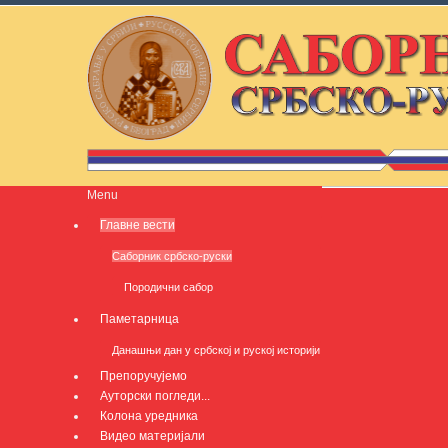
Menu
Главне вести
Саборник србско-руски
Породични сабор
Паметарница
Данашњи дан у србској и руској историји
Препоручујемо
Ауторски погледи...
Колона уредника
Видео материјали