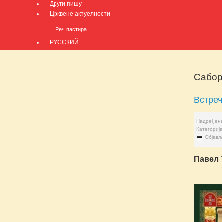
Други пишу
Црквене актуелности
Реч пастира
РУССКИЙ
Сабор
Встреч
Надређена
Категориј
Објављ
Павел