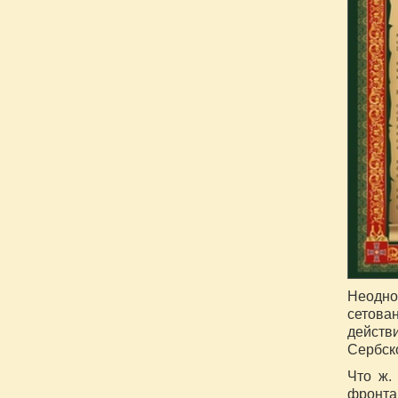
Неодно
сетова
действи
Сербско
Что ж.
фронт