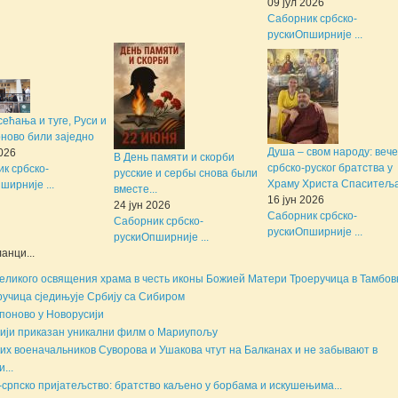
09 јул 2026
Саборник србско-
руски
Опширније ...
сећања и туге, Руси и
ново били заједно
Душа – свом народу: вече
2026
В День памяти и скорби
србско-руског братства у
к србско-
русские и сербы снова были
Храму Христа Спаситеља.
ширније ...
вместе...
16 јун 2026
24 јун 2026
Саборник србско-
Саборник србско-
руски
Опширније ...
руски
Опширније ...
анци...
еликого освящения храма в честь иконы Божией Матери Троеручица в Тамбовк
ручица сједињује Србију са Сибиром
поново у Новорусији
ији приказан уникални филм о Мариупољу
их военачальников Суворова и Ушакова чтут на Балканах и не забывают в
...
-српско пријатељство: братство каљено у борбама и искушењима...