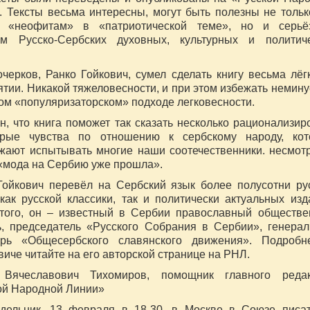
. Тексты весьма интересны, могут быть полезны не тольк
ь «неофитам» в «патриотической теме», но и серьё
ам Русско-Сербских духовных, культурных и политич
очерков, Ранко Гойкович, сумел сделать книгу весьма лёг
ятии. Никакой тяжеловесности, и при этом избежать немин
ком «популяризаторском» подходе легковесности.
н, что книга поможет так сказать несколько рационализир
рые чувства по отношению к сербскому народу, кот
жают испытывать многие наши соотечественники. несмот
о «мода на Сербию уже прошла».
Гойкович перевёл на Сербский язык более полусотни ру
 как русской классики, так и политически актуальных изд
того, он – известный в Сербии православный обществ
ь, председатель «Русского Собрания в Сербии», генера
арь «Общесербского славянского движения». Подробн
виче читайте на его авторской странице на РНЛ.
 Вячеславович Тихомиров, помощник главного редак
ой Народной Линии»
дельник, 13 февраля в 18-30, в Москве в Союзе писа