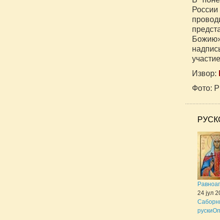
России 
провод
предст
Божию»
надпис
участие
Извор:
Фото: 
РУСК
Равноа
24 јул 
Саборни
руски
Оп