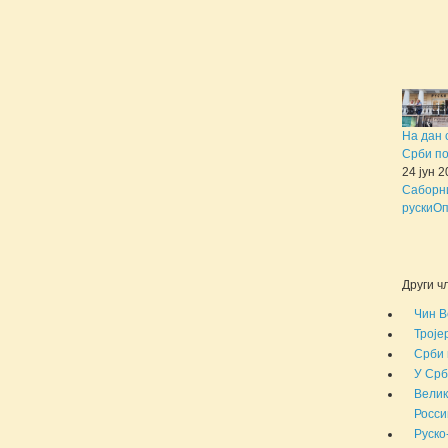
На дан 
Срби по
24 јун 
Саборни
руски
Оп
Други чл
Чин В
Троје
Срби 
У Срб
Велик
России
Руско