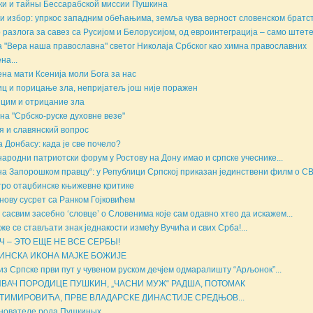
ки и тайны Бессарабской миссии Пушкина
и избор: упркос западним обећањима, земља чува верност словенском братств
 разлога за савез са Русијом и Белорусијом, од евроинтеграција – само штете.
 "Вера наша православна" светог Николаја Србског као химна православних
на...
на мати Ксенија моли Бога за нас
ц и порицање зла, непријатељ још није поражен
цим и отрицание зла
на "Србско-руске духовне везе"
я и славянский вопрос
а Донбасу: када је све почело?
ародни патриотски форум у Ростову на Дону имао и српске учеснике...
на Запорошком правцу“: у Републици Српској приказан јединствени филм о СВ
ро отаџбинске књижевне критике
нову сусрет са Ранком Гојковићем
 сасвим засебно ‘словце’ о Словенима које сам одавно хтео да искажем...
же се стављати знак једнакости између Вучића и свих Срба!...
Ч – ЭТО ЕЩЕ НЕ ВСЕ СЕРБЫ!
ИНСКА ИКОНА МАЈКЕ БОЖИЈЕ
из Српске први пут у чувеном руском дечјем одмаралишту “Арљонок”...
ВАЧ ПОРОДИЦЕ ПУШКИН, „ЧАСНИ МУЖ“ РАДША, ПОТОМАК
ТИМИРОВИЋА, ПРВЕ ВЛАДАРСКЕ ДИНАСТИЈЕ СРЕДЊОВ...
нователе рода Пушкиных