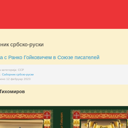
ник србско-руски
а с Ранко Гойковичем в Союзе писателей
 категорија:
ССР
а:
Саборник србско-руски
ено 12 фебруар 2023
 Тихомиров