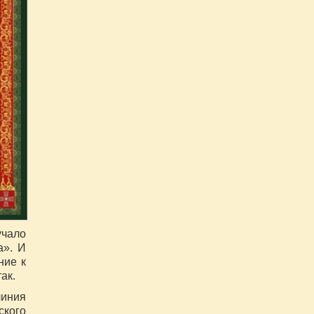
учало
а». И
ние к
ак.
линия
кого