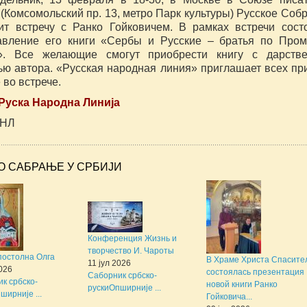
(Комсомольский пр. 13, метро Парк культуры) Русское Соб
ит встречу с Ранко Гойковичем. В рамках встречи сост
авление его книги «Сербы и Русские – братья по Про
. Все желающие смогут приобрести книгу с дарстве
ью автора. «Русская народная линия» приглашает всех пр
 во встрече.
Руска Народна Линија
РНЛ
О САБРАЊЕ У СРБИЈИ
Конференция Жизнь и
творчество И. Чароты
постолна Олга
В Храме Христа Спасите
11 јул 2026
2026
состоялась презентация
Саборник србско-
к србско-
новой книги Ранко
руски
Опширније ...
ширније ...
Гойковича...