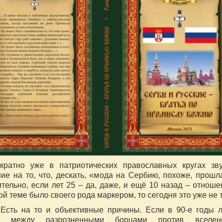
кратно уже в патриотических православных кругах зв
ние на то, что, дескать, «мода на Сербию, похоже, прошл
тельно, если лет 25 – да, даже, и ещё 10 назад – отноше
й теме было своего рода маркером, то сегодня это уже не т
 Есть на то и объективные причины. Если в 90-е годы 
а между разрозненными борцами против вселенс