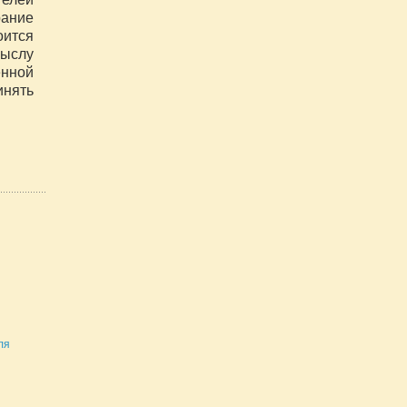
рание
оится
мыслу
нной
инять
ля