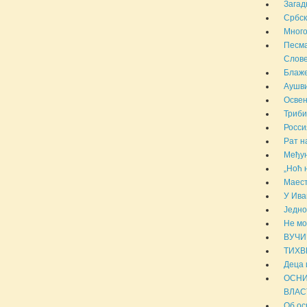
Загад
Србск
Много
Песма
Слове
Блаже
Аушви
Освен
Триби
Росси
Рат н
Међун
„Ноћ 
Маест
У Ива
Једно
Не мо
ВУЧИ
ТИХВ
Деца 
ОСНИ
ВЛАС
Об ос