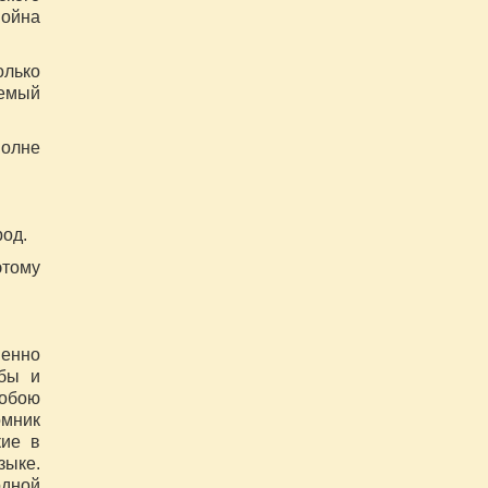
война
олько
аемый
олне
род.
этому
менно
рбы и
собою
мник
кие в
зыке.
одной