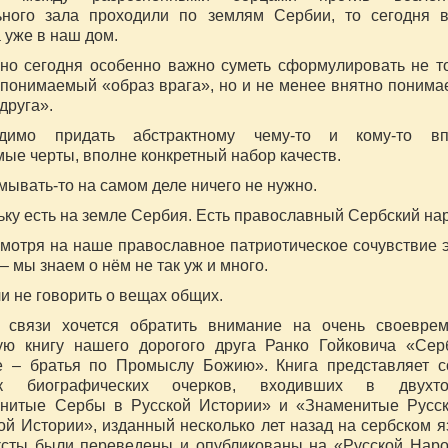
ьного зала проходили по землям Сербии, то сегодня 
 уже в наш дом.
но сегодня особенно важно суметь сформулировать не т
 понимаемый «образ врага», но и не менее внятно поним
друга».
одимо придать абстрактному чему-то и кому-то вп
мые черты, вполне конкретный набор качеств.
мывать-то на самом деле ничего не нужно.
ьку есть на земле Сербия. Есть православный Сербский на
смотря на наше православное патриотическое сочувствие 
– мы знаем о нём не так уж и много.
и не говорить о вещах общих.
 связи хочется обратить внимание на очень своевре
ую книгу нашего дорогого друга Ранко Гойковича «Се
е – братья по Промыслу Божию». Книга представляет 
ик биографических очерков, входивших в двухто
нитые Сербы в Русской Истории» и «Знаменитые Русс
ой Истории», изданный несколько лет назад на сербском я
ксты были переведены и опубликованы на «Русской Нар