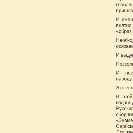
глобал
пришла
И имен
внятно
«образ 
Необх
осязае
И выду
Поскол
И – не
народу 
Это есл
В этой
изданн
Русски
сборн
«Знаме
Сербск
Эти те