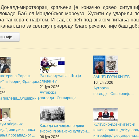
 Доналд-миротворац крпљени је коначно довео ситуаци
блокаде Баб ел-Мандебског мореуза. Хусити су ударили п
ска танкера с нафтом. И сад се већ под знаком питања на
канал, што за светску привреду, благо речено, није баш доб
рније...
Рат наоружања: Шта је
Екатерина Рареш-
ЗАШТО ГОРИ КИЈЕВ
следеће?
ић и Георгиј Франциск
16 јул 2026
21 јул 2026
...
Ауторски
Ауторски
2026
погледи...
Опширније ...
погледи...
Опширније ...
и погледи...
Опширније
зум обојених
Културно-идентитетски
Како да се човјек не диви
ија“, или дисонанса
инжењеринг и „међунаро
високој германској култури...
ања прозападног ...
интерфејс“ десуверениз..
06 јул 2026