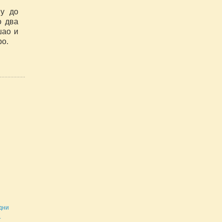
ју до
о два
шао и
ро.
дни
.