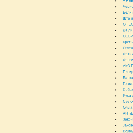
+ НЕБ
Черно
Бели 
Шта ј
О ГЕ
Да ли
ОСВР
Крст 
О тих
Фатим
Феном
АКО 
Плодо
Балка
Гогољ
Србск
Руси 
Све с
Олуја
АНЂЕ
Закри
Јаков
Војво