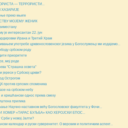
ОРИСТА — ТЕРРОРИСТИ...
 ХАЗАРИЈЕ
ње преко књиге
СТВУ МОЈЕМУ ЖЕНИК
зиместану
му је интересантан 22. јун
рдировки Ирана и Третий Храм
вањем употребе црквенословенског језика у Богослужењу ми издајемо...
ободу србском роду
ити приоритете
се, мој роде
ева "Страшна освета"
и јереси у Србској цркви?
од Острогом
Х против српских споменика
азе на србском небу
 и хришћански однос према смеху
уштена прилика
ање Научно-наставном већу Богословског факултета у Фочи...
И ХОМЕР «ТАРАС БУЉБА» КАО ХЕРОЈСКИ ЕПОС...
у Срби у новој Јалти?
ански календар и руски суверенитет. О верским и политичким аспект...