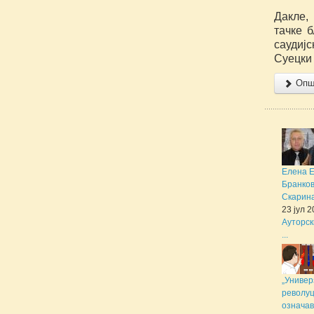
Дакле,
тачке 
саудиј
Суецки 
Опши
Елена 
Бранков
Скарина 
23 јул 
Ауторск
...
„Универ
револуц
означав