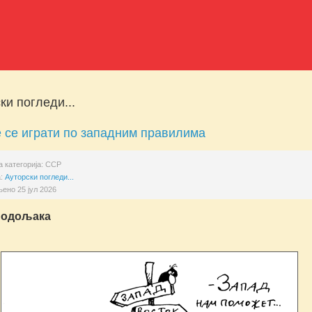
ки погледи...
 се играти по западним правилима
 категорија:
ССР
а:
Ауторски погледи...
ено 25 јул 2026
Подољака