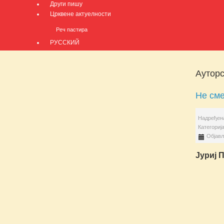
Други пишу
Црквене актуелности
Реч пастира
РУССКИЙ
Ауторс
Не сме
Надређена
Категориј
Објављ
Јуриј 