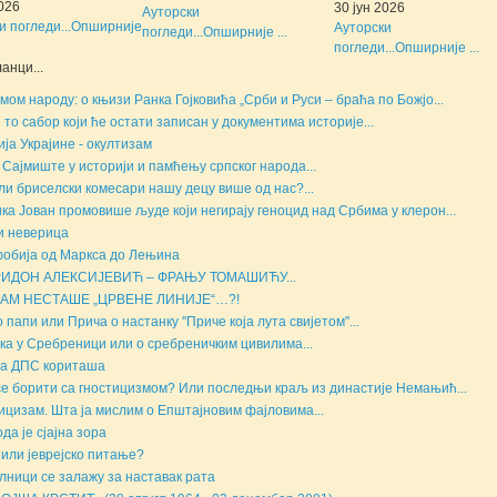
2026
30 јун 2026
Ауторски
и погледи...
Опширније
Ауторски
погледи...
Опширније ...
погледи...
Опширније ...
анци...
мом народу: о књизи Ранка Гојковића „Срби и Руси – браћа по Божјо...
е то сабор који ће остати записан у документима историје...
ија Украјине - окултизам
 Сајмиште у историји и памћењу српског народа...
ли бриселски комесари нашу децу више од нас?...
ка Јован промовише људе који негирају геноцид над Србима у клерон...
и неверица
обија од Маркса до Лењина
ИДОН АЛЕКСИЈЕВИЋ – ФРАЊУ ТОМАШИЋУ...
НАМ НЕСТАШЕ „ЦРВЕНЕ ЛИНИЈЕ“…?!
 папи или Прича о настанку ''Приче која лута свијетом''...
ка у Сребреници или о сребреничким цивилима...
а ДПС кориташа
се борити са гностицизмом? Или последњи краљ из династије Немањић...
ицизам. Шта ја мислим о Епштајновим фајловима...
да је сјајна зора
 или јеврејско питање?
лници се залажу за наставак рата