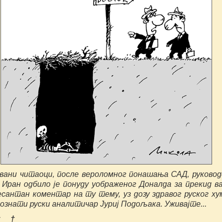
ани читаоци, после вероломног понашања САД, руково
 Иран одбило је понуду уображеног Доналда за прекид в
сантан коментар на ту тему
, уз дозу здравог руског ху
познати руски аналитичар Јуриј Подољака. Уживајте...
† †