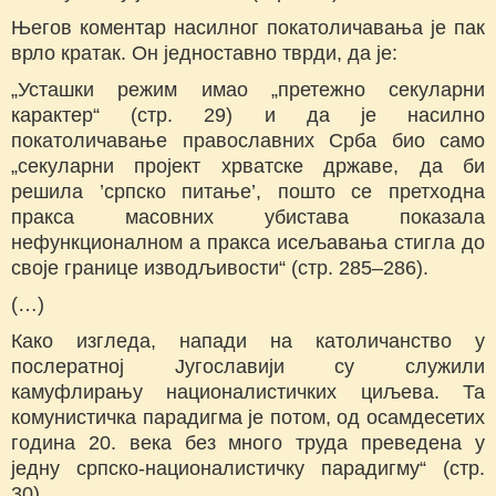
Његов коментар насилног покатоличавања је пак
врло кратак. Он једноставно тврди, да је:
„Усташки режим имао „претежно секуларни
карактер“ (стр. 29) и да је насилно
покатоличавање православних Срба био само
„секуларни пројект хрватске државе, да би
решила ’српско питање’, пошто се претходна
пракса масовних убистава показала
нефункционалном а пракса исељавања стигла до
своје границе изводљивости“ (стр. 285–286).
(…)
Како изгледа, напади на католичанство у
послератној Југославији су служили
камуфлирању националистичких циљева. Та
комунистичка парадигма је потом, од осамдесетих
година 20. века без много труда преведена у
једну српско-националистичку парадигму“ (стр.
30).