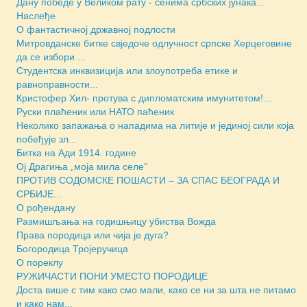
Дану победе у Великом рату - сенима србских јунака...
Наслеђе
О фантастичној државној подлости
Митровданске битке свједочe одлучност српске Херцеговине
да се избори ...
Студентска инквизиција или злоупотреба етике и
равноправности...
Кристофер Хил- протува с дипломатским имунитетом!...
Руски плаћеник или НАТО паћеник
Неколико запажања о нападима на литије и јединој сили која
побеђује зл...
Битка на Ади 1914. године
Ој Драгиња „моја мила селе“
ПРОТИВ СОДОМСКЕ ПОШАСТИ – ЗА СПАС БЕОГРАДА И
СРБИЈЕ...
О рођендану
Размишљања на годишњицу убиства Вожда
Права породица или чија је дуга?
Богородица Тројеручица
О пореклу
РУЖИЧАСТИ ПОНИ УМЕСТО ПОРОДИЦЕ
Доста више с тим како смо мали, како се ни за шта не питамо
и како нам...