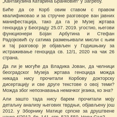
„Кантакузина Катарина Бранковић“ у Загребу.
Биће да се Корб овим ставом с правом
квалификовао и за стручне разговоре ван јавних
манифестација, тако да га је Музеј жртава
геноцида у Београду 25.07. 2019. угостио, његови
функционери Бојан Арбутина и Стефан
Радојковић су сатима размењивали мисли с њим
и тај разговор је објављен у Годишњаку за
истраживање геноцида св. 12/1, 2020 на чак 26
страна.
Да ли је могуће да Владика Јован, да челници
београдског Музеја жртава геноцида можда
никада нису прочитали Корбову докторску
дисертацију и све друге текстове о овој теми?
Можда због непознавања немачког језика, ко зна?
Али зашто тада нису барем прочитали моју
детаљну анализу његових тврдњи, објављену још
2012. у Зборнику Матице српске за друштвене
науке 4/2012, бр. 141, стр. 523-550, Нови Сад?