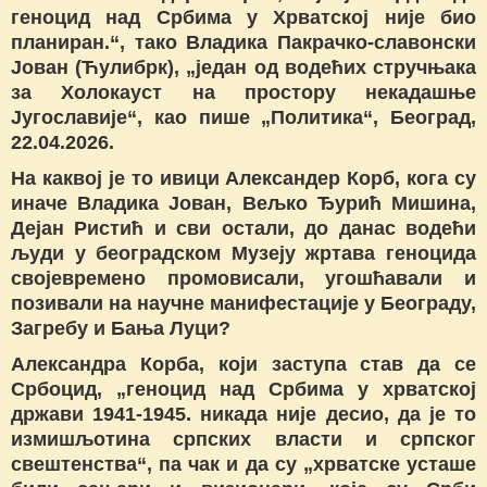
геноцид над Србима у Хрватској није био
планиран.“, тако Владика Пакрачко-славонски
Јован (Ћулибрк), „један од водећих стручњака
за Холокауст на простору некадашње
Југославије“, као пише „Политика“, Београд,
22.04.2026.
На каквој је то ивици Александер Корб, кога су
иначе Владика Јован, Вељко Ђурић Мишина,
Дејан Ристић и сви остали, до данас водећи
људи у београдском Музеју жртава геноцида
својевремено промовисали, угошћавали и
позивали на научне манифестације у Београду,
Загребу и Бања Луци?
Александра Корба, који заступа став да се
Србоцид, „геноцид над Србима у хрватској
држави 1941-1945. никада није десио, да је то
измишљотина српских власти и српског
свештенства“, па чак и да су „хрватске усташе