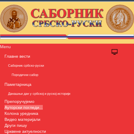
Menu
Главне вести
Саборник србско-руски
Породични сабор
Паметарница
Данашњи дан у србској и руској историји
Препоручујемо
Ауторски погледи...
Колона уредника
Видео материјали
Други пишу
Црквене актуелности