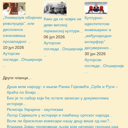
„Универзум обојених
Културно-
Како да се човјек не
револуција“, или
идентитетски
диви високој
дисонанса
инжењеринг и
германској култури...
означавања
„међународни
06 јул 2026
прозападног ...
интерфејс“
Ауторски
10 јул 2026
десуверениз...
погледи...
Опширније
Ауторски
30 јун 2026
...
погледи...
Опширније
Ауторски
...
погледи...
Опширније
...
Други чланци...
Душа мом народу: о књизи Ранка Гојковића „Срби и Руси –
браћа по Божјо...
Био је то сабор који ће остати записан у документима
историје...
Религија Украјине - окултизам
Логор Сајмиште у историји и памћењу српског народа...
Воле ли бриселски комесари нашу децу више од нас?...
Владика Јован промовише људе који негирају геноцид над