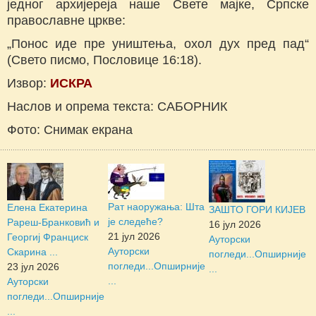
једног архијереја наше Свете мајке, Српске
православне цркве:
„Понос иде пре уништења, охол дух пред пад“
(Свето писмо, Пословице 16:18).
Извор:
ИСКРА
Наслов и опрема текста: САБОРНИК
Фото: Снимак екрана
Рат наоружања: Шта
Елена Екатерина
ЗАШТО ГОРИ КИЈЕВ
је следеће?
Рареш-Бранковић и
16 јул 2026
21 јул 2026
Георгиј Франциск
Ауторски
Ауторски
Скарина ...
погледи...
Опширније
погледи...
Опширније
23 јул 2026
...
...
Ауторски
погледи...
Опширније
...