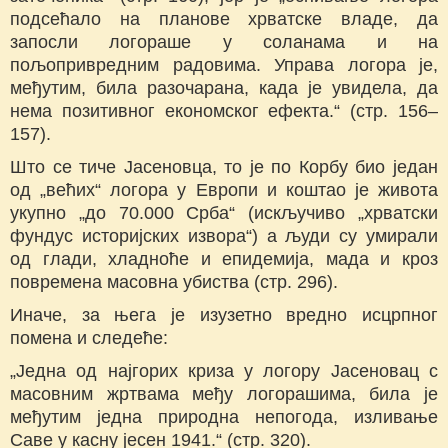
подсећало на планове хрватске владе, да
запосли логораше у соланама и на
пољопривредним радовима. Управа логора је,
међутим, била разочарана, када је увидела, да
нема позитивног економског ефекта.“ (стр. 156–
157).
Што се тиче Јасеновца, то је по Корбу био један
од „већих“ логора у Европи и коштао је живота
укупно „до 70.000 Срба“ (искључиво „хрватски
фундус историјских извора“) а људи су умирали
од глади, хладноће и епидемија, мада и кроз
повремена масовна убиства (стр. 296).
Иначе, за њега је изузетно вредно исцрпног
помена и следеће:
„Једна од најгорих криза у логору Јасеновац с
масовним жртвама међу логорашима, била је
међутим једна природна непогода, изливање
Саве у касну јесен 1941.“ (стр. 320).