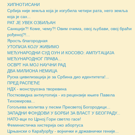
ХИПНОТИСАНИ
Србија није земља која је изгубила четири рата, него земља
која је сах...
РАТ ЈЕ УВЕК ОЗБИЉАН
Санкције?! Коме, чему?! Овим очима, овој љубави, овој браћи
рођеној?!...
Ярость благородная
УТОПИЈА КОЈУ ЖИВИМО
МЕЂУНАРОДНИ СУД ОУН И КОСОВО: АМПУТАЦИЈА
МЕЂУНАРОДНОГ ПРАВА...
ОСВРТ НА МОЈ НАУЧНИ РАД
ДВА МИЛИОНА НЕМИЦА
Руска цивилизација је за Србина дио идентитета!...
ПРЕД РАСПЕЋЕ
НДХ - монструозна творевина
Постковидна антиутопија - из рецензије књиге Павела
Тихомирова...
Гогољева молитва у песми Пресветој Богородици...
ЗАПАДНИ ФОНДОВИ У БОРБИ ЗА ВЛАСТ У БЕОГРАДУ...
НАТО-вци по Црној Гори светло гасе!
Феминистичка хистерија око абортуса
Црњански о Карађорђу - војнички и државнички геније...