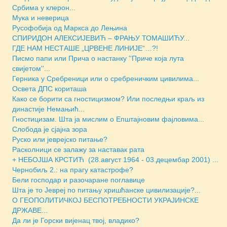
Србима у клерон...
Мука и неверица
Русофобија од Маркса до Лењина
СПИРИДОН АЛЕКСИЈЕВИЋ – ФРАЊУ ТОМАШИЋУ...
ГДЕ НАМ НЕСТАШЕ „ЦРВЕНЕ ЛИНИЈЕ“…?!
Писмо папи или Прича о настанку ''Приче која лута
свијетом''...
Герника у Сребреници или о сребреничким цивилима...
Освета ДПС кориташа
Како се борити са гностицизмом? Или последњи краљ из
династије Немањић...
Гностицизам. Шта ја мислим о Епштајновим фајловима...
Слобода је сјајна зора
Руско или јеврејско питање?
Расколници се залажу за наставак рата
+ НЕБОЈША КРСТИЋ (28.август 1964 - 03.децембар 2001) ...
Чернобиљ 2.: на прагу катастрофе?
Бели господар и разочаране поглавице
Шта је то Јевреј по питању хришћанске цивилизације?...
О ГЕОПОЛИТИЧКОЈ БЕСПОТРЕБНОСТИ УКРАЈИНСКЕ
ДРЖАВЕ...
Да ли је Горски вијенац твој, владико?