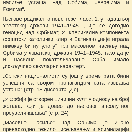
насиље усташа над Србима, Јеврејима и
Ромима“.
Његове радикално нове тезе гласе: 1. у тадашњој
хрватској држави 1941–1945. „није се догодио
геноцид над Србима“; 2. клерикална компонента
(хрватски католички клир и Ватикан) „није играла
никакву битну улогу“ при масoвном насиљу над
Србима у хрватској држави 1941–1945, тако да је
и насилно покатоличавање Срба имало
„искључиво секуларни карактер“.
„Српски националисти су још у време рата били
успешни са својом пропагандом сатанизовања
усташа“ (стр. 18 диссертације).
„У Србији је створен цинични култ у односу на број
жртава, који је довео до његовог апсолутног
преувеличавања“ (стр. 24)
„Масовно насиље“ над Србима је иначе
превасходно тежило „исељавању и асимилацији