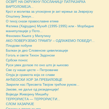
ОСВРТ НА ОКРУЖНУ ПОСЛАНИЦУ ПАТРИЈАРХА
ВАРТОЛОМЕЈА...
Крст и молитва за упокојене је акт мржње за Јеврејску
Општину Земун...
О тихој снази православне етике
Фатима (Хајрудин) Мухић (1995-1995) или - Морбидне
манипулације у Пото...
Феномен Књиге у Милутину
АКО ПОВЕРУЈЕМО ТРАМПУ – ОДЛАЖЕМО ПОБЕДУ!...
Плодови побуне
Балкан је део Словенске цивилизације
Гогољ и свети Тихон Задонски
Србски понос
Руси увек долазе по оно што је њихово
Све су наше цесте – Петровачке
Олуја је срамота која се слави
АНЂЕОСКИ ХОР ЗА ПРЕБИЛОВЦЕ
Закрили нас Пресвета Твојом трећом руком...
Јакове, не даље од резиденције!
Војводи Живојину Мишићу
ТЕРРОРИСТА — ТЕРРОРИСТИ...
СЛОМ ХАЗАРИЈЕ
Спасење преко књиге