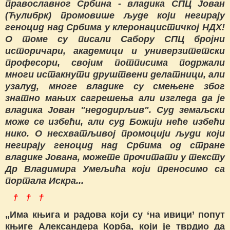
православног Србина - владика СПЦ Јован
(Ћулибрк) промовише људе који негирају
геноцид над Србима у клеронацистичкој НДХ!
О томе су писали Сабору СПЦ бројни
историчари, академици и универзитетски
професори, својим потписима подржали
многи истакнути друштвени делатници, али
узалуд, многе владике су смењене због
знатно мањих сагрешења али изгледа да је
владика Јован "недодирљив". Суд земаљски
може се избећи, али суд Божији неће избећи
нико. О несхватљивој промоцији људи који
негирају геноцид над Србима од стране
владике Јована, можете прочитати у тексту
Др Владимира Умељића који преносимо са
портала Искра...
† † †
„Има књига и радова који су ‘на ивици’ попут
књиге Александера Корба, који је тврдио да