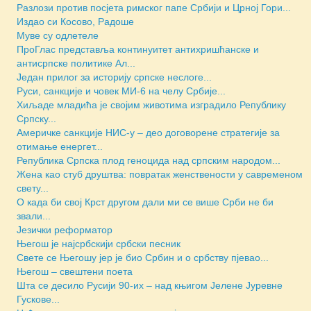
Разлози против посјета римског папе Србији и Црној Гори...
Издао си Косово, Радоше
Муве су одлетеле
ПроГлас представља континуитет антихришћанске и
антисрпске политике Ал...
Један прилог за историју српске неслоге...
Руси, санкције и човек МИ-6 на челу Србије...
Хиљаде младића је својим животима изградило Републику
Српску...
Америчкe санкције НИС-у – део договорене стратегије за
отимање енергет...
Репуб­ли­ка Српска плод геноцида над српским народом...
Жена као стуб друштва: повратак женствености у савременом
свету...
О када би свој Крст другом дали ми се више Срби не би
звали...
Језички реформатор
Његош је најсрбскији србски песник
Свете се Његошу јер је био Србин и о србству пјевао...
Његош – свештени поета
Шта се десило Русији 90-их – над књигом Јелене Јуревне
Гускове...