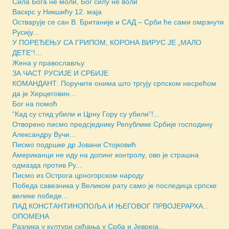
Сила Бога не моли, Бог силу не воли
Васкрс у Никшићу 12. маја
Остварује се сан В. Британије и САД – Срби ће сами омрзнути
Русију...
У ПОРЕЂЕЊУ СА ГРИПОМ, КОРОНА ВИРУС ЈЕ „МАЛО
ДЕТЕ“!...
Жена у православљу
ЗА ЧАСТ РУСИЈЕ И СРБИЈЕ
КОМАНДАНТ: Поручите онима што тргују српском несрећом
да је Херцеговин...
Бог на помоћ
“Кад су стид убили и Црну Гору су убили”!...
Отворено писмо предсjеднику Републике Србије господину
Александру Вучи...
Писмо подршке др Јовани Стојковић
Американци не иду на допинг контролу, ово је страшна
одмазда против Ру...
Писмо из Острога црногорском народу
Победа савезника у Великом рату само је последица српске
велике победе...
ПАД КОНСТАНТИНОПОЉА И ЊЕГОВОГ ПРВОЈЕРАРХА...
ОПОМЕНА
Разлика у култури сећања у Срба и Јевреја...