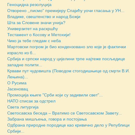
Геноцидна резолуција
Отворено ,,писмо“ премијеру Спајићу уочи гласања у УН...
Владике, свештенство и народ Божји
Шта за Словене значи унија?
Универзитет на раскршћу
Тестамент о Косову и Метохији!
Чико ја тебе гледам с неба
Мартовски погром је био кондензовано зло које је фактички
израсло из б...
Србија и српски народ у цијелини трпе најтеже посљедице
западне полити...
Крвави пут чудовишта (Поводом стогодишњице од смрти В.И.
Лењина)...
О Русима
Јасеновац
Промоција књиге "Срби који су задивили свет"...
НАТО списак за одстрел
Света литургија
Светосавска беседа – Вратимо се Светосавском Завету...
Забрана мишљења, говора и постојања
Одбрана природне породице као кривично дело у Републици
Србији...