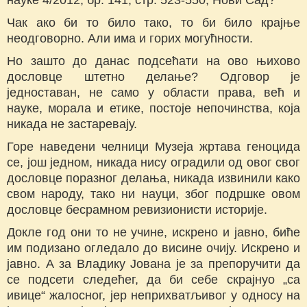
Чак ако би то било тако, то би било крајње
неодговорно. Али има и горих могућности.
Но зашто до данас подсећати на ово њихово
дословце штетно делање? Одговор је
једноставан, не само у области права, већ и
науке, морала и етике, постоје непочинства, која
никада не застаревају.
Горе наведени челници Музеја жртава геноцида
се, још једном, никада нису оградили од овог свог
дословце поразног делања, никада извинили како
свом народу, тако ни науци, због подршке овом
дословце бесрамном ревизионисти историје.
Докле год они то не учине, искрено и јавно, биће
им подизано огледало до висине очију. Искрено и
јавно. А за Владику Јована је за препоручити да
се подсети следећег, да би себе скрајнуо „са
ивице“ жалосног, јер неприхватљивог у односу на