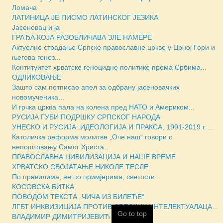
Ломача
ЛАТИНИЦА ЈЕ ПИСМО ЛАТИНСКОГ ЈЕЗИКА
Јасеновац и ја
ГРАЂА КОЈА РАЗОБЛИЧАВА ЗЛЕ НАМЕРЕ
Актуелно страдање Српске православне цркве у Црној Гори и
његова генез...
Контитуитет хрватске геноцидне политике према Србима...
ОДЛИКОВАЊЕ
Зашто сам потписао апел за одбрану јасеновачких
новомученика...
И грчка црква пала на колена пред НАТО и Америком...
РУСИЈА ГУБИ ПОДРШКУ СРПСКОГ НАРОДА
УНЕСКО И РУСИЈА: ИДЕОЛОГИЈА И ПРАКСА, 1991-2019 г. ...
Католичка реформа молитве „Оче наш“ говори о
непоштовању Самог Христа...
ПРАВОСЛАВНА ЦИВИЛИЗАЦИЈА И НАШЕ ВРЕМЕ
ХРВАТСКО СВОЈАТАЊЕ НИКОЛЕ ТЕСЛЕ
По правилима, не по примјерима, светости...
КОСОВСКА БИТКА
ПОВОДОМ ТЕКСТА „ЧИЧА ИЗ БИЛЕЋЕ“
ЛГБТ ИНКВИЗИЦИЈА ПРОТИВ СРПСКИХ ИНТЕЛЕКТУАЛАЦА...
Go to top
ВЛАДИМИР ДИМИТРИЈЕВИЋ НА УДАРУ