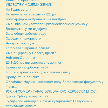
УДОВСТВУ МОЈЕМУ ЖЕНИК
На Газиместану
По чему је интересантан 22. јун
Бомбардировки Ирана и Третий Храм
Смањивањем употребе црквенословенског језика у
Богослужењу ми издајемо...
За слободу србском роду
Одредити приоритете
Чувај се, мој роде
Гогољева "Страшна освета"
Има ли јереси у Србској цркви?
Ноћ под Острогом
ЕУ НДХ против српских споменика
Камиказе на србском небу
Гогољ и хришћански однос према смеху
Пропуштена прилика
Обраћање Научно-наставном већу Богословског факултета у
Фочи...
РУСКИ ХОМЕР «ТАРАС БУЉБА» КАО ХЕРОЈСКИ ЕПОС...
Где су Срби у новој Јалти?
Јулијански календар и руски суверенитет. О верским и
политичким аспект...