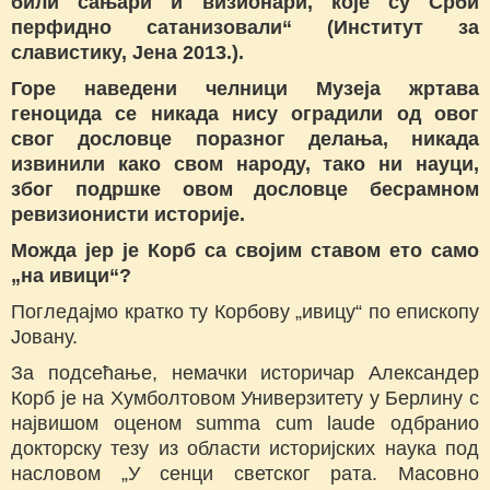
били сањари и визионари, које су Срби
перфидно сатанизовали“ (Институт за
славистику, Јена 2013.).
Горе наведени челници Музеја жртава
геноцида се никада нису оградили од овог
свог дословце поразног делања, никада
извинили како свом народу, тако ни науци,
због подршке овом дословце бесрамном
ревизионисти историје.
Можда јер је Корб са својим ставом ето само
„на ивици“?
Погледајмо кратко ту Корбову „ивицу“ по епископу
Јовану.
За подсећање, немачки историчар Александер
Корб је на Хумболтовом Универзитету у Берлину с
највишом оценом summa cum laude одбранио
докторску тезу из области историјских наука под
насловом „У сенци светског рата. Масoвно