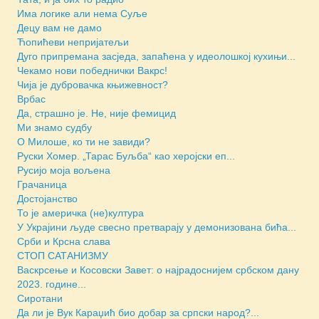
Има логике али нема Суље
Децу вам не дамо
Ћопићеви непријатељи
Дуго припремана засједа, запаћена у идеолошкој кухињи...
Чекамо нови победнички Вакрс!
Чија је дубровачка књижевност?
Врбас
Да, страшно је. Не, није фемицид
Ми знамо судбу
О Милоше, ко ти не завиди?
Руски Хомер. „Тарас Буљба“ као херојски еп...
Русијо моја вољена
Грачаница
Достојанство
То је америчка (не)култура
У Украјини људе свесно претварају у демонизована бића...
Срби и Крсна слава
СТОП САТАНИЗМУ
Васкрсење и Косовски Завет: о најрадоснијем србском дану
2023. године...
Сиротани
Да ли је Вук Караџић био добар за српски народ?...