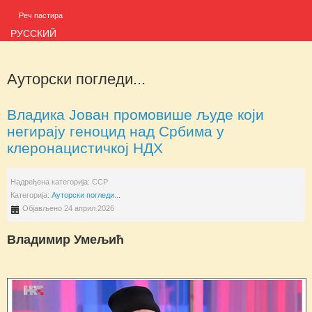
Реч пастира
РУССКИЙ
Ауторски погледи...
Владика Јован промовише људе који
негирају геноцид над Србима у
клеронацистичкој НДХ
Надређена категорија:
ССР
Категорија:
Ауторски погледи...
Објављено 24 април 2026
Владимир Умељић