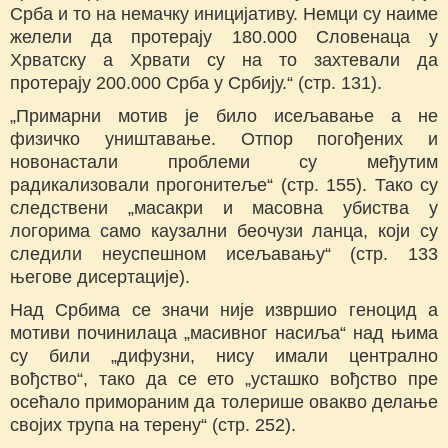
Срба и то на немачку иницијативу. Немци су наиме
желели да протерају 180.000 Словенаца у
Хрватску а Хрвати су на то захтевали да
протерају 200.000 Срба у Србију.“ (стр. 131).
„Примарни мотив је било исељавање а не
физичко уништавање. Отпор погођених и
новонастали проблеми су међутим
радикализовали прогонитеље“ (стр. 155). Тако су
следствени „масакри и масовна убиства у
логорима само каузални беочузи ланца, који су
следили неуспешном исељавању“ (стр. 133
његове дисертације).
Над Србима се значи није извршио геноцид а
мотиви починилаца „масивног насиља“ над њима
су били „дифузни, нису имали централно
вођство“, тако да се ето „усташко вођство пре
осећало примораним да толерише овакво делање
својих трупа на терену“ (стр. 252).