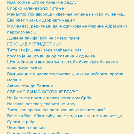
Има робља што се ланцима радују
Спорно календарско питање
Манастир Придворица - светиња рођена из крви мученика...
Ево опет мрака у дворишту нашем
Молим вас, реците ми да је одликовање Марине Абрамовић
перформанс!...
„Црвена линија“ коју не смемо прећи
ГЕНОЦИД У ПРИДВОРИЦИ
Титоисти још увек воде грађански рат
Косово је нешто више од планина и од њива...
Шта је химна једне земље и шта би било када би неко у
Француској оспор...
Вакцинација и идолопоклонство – како се изборити против
мафије...
Авганистан до Балкана
СВЕ НАС ДАНАС ОСУДИШЕ БРАЋО
На Космету претње новим погромом Срба
Независност твоју славити не могу
Закон као правни основ за хапшење свештеника?...
Боле ли Вас, Абазовићу, ране рода мојега, ил’ мислите да
Српкиње рађај...
Чомићкина правила
Григорије Палама и Цар Душан