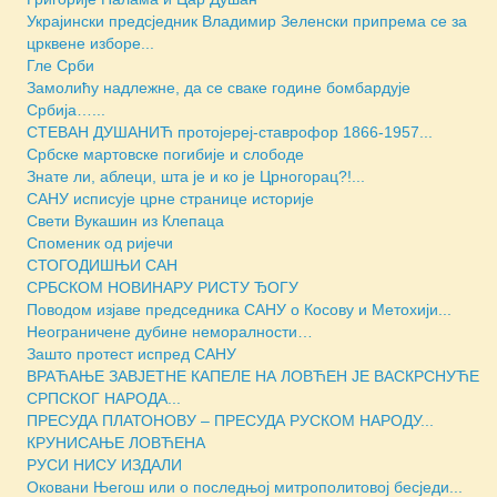
Украјински предсједник Владимир Зеленски припрема се за
црквене изборе...
Гле Срби
Замолићу надлежне, да се сваке године бомбардује
Србија…...
СТЕВАН ДУШАНИЋ протојереј-ставрофор 1866-1957...
Србске мартовске погибије и слободе
Знате ли, аблеци, шта је и ко је Црногорац?!...
САНУ исписује црне странице историје
Свети Вукашин из Клепаца
Споменик од ријечи
СТОГОДИШЊИ САН
СРБСКОМ НОВИНАРУ РИСТУ ЂОГУ
Поводом изјаве председника САНУ о Косову и Метохији...
Неограничене дубине неморалности…
Зашто протест испред САНУ
ВРАЋАЊЕ ЗАВЈЕТНЕ КАПЕЛЕ НА ЛОВЋЕН ЈЕ ВАСКРСНУЋЕ
СРПСКОГ НАРОДА...
ПРЕСУДА ПЛАТОНОВУ – ПРЕСУДА РУСКОМ НАРОДУ...
КРУНИСАЊЕ ЛОВЋЕНА
РУСИ НИСУ ИЗДАЛИ
Оковани Његош или о последњој митрополитовој бесједи...