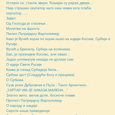
Уставте се, станте звери, Кошаре су рајске двери...
Није страшан окупатор него наш човек кога плаћа
окупатор......
Завет
Од Господа је спасење...
Молитва на фронту
Писмо Патријарху Вартоломеју
Како је Вучић корак по корак ишао ка издаји Косова, Србије и
Русије...
Вучић у Бриселу, Србија на коленима
Ево, ја признајем Косово, али овако…
Један ултиматум никада не долази сам
О идеји Свете Русије
Каква је некад Србадија била...
Србски крст (Следујући Богу и прецима)
О Србима
Сузе роне Дубровник и Пула - Танго Аргентино...
„ТАРТАР ИМ ЈЕ НАКАЗА МАЛЕНА…“
Златно жито, вилов доле, босиоче плави
Протест Патријарху Вартоломеју
О народу и нацији
Сироти наши преводиоци