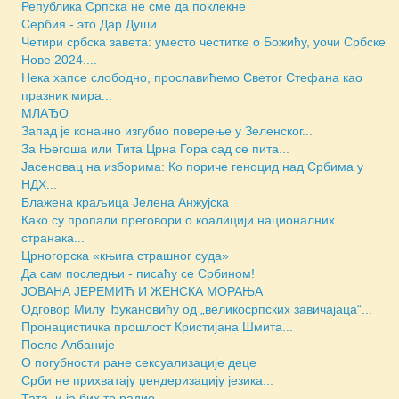
Република Српска не сме да поклекне
Сербия - это Дар Души
Четири србска завета: уместо честитке о Божићу, уочи Србске
Нове 2024....
Нека хапсе слободно, прославићемо Светог Стефана као
празник мира...
МЛАЂО
Запад је коначно изгубио поверење у Зеленског...
За Његоша или Тита Црна Гора сад се пита...
Јасеновац на изборима: Ко пориче геноцид над Србима у
НДХ...
Блажена краљица Јелена Анжујска
Како су пропали преговори о коалицији националних
странака...
Црногорска «књига страшног суда»
Да сам последњи - писаћу се Србином!
JОВАНА ЈЕРЕМИЋ И ЖЕНСКА МОРАЊА
Одговор Милу Ђукановићу од „великосрпских завичајаца“...
Пронацистичка прошлост Кристијана Шмита...
После Албаније
О погубности ране сексуализације деце
Срби не прихватају џендеризацију језика...
Тата, и ја бих то радио