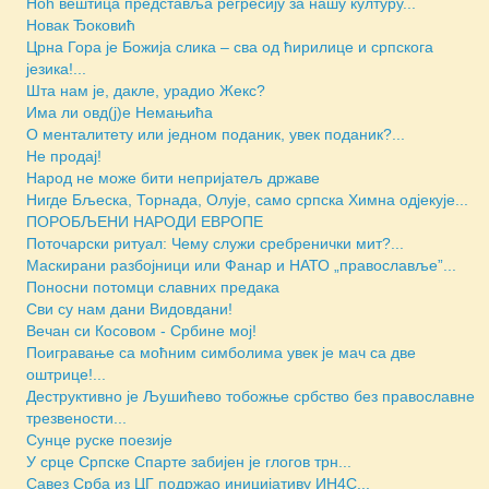
Ноћ вештица представља регресију за нашу културу...
Новак Ђоковић
Црна Гора је Божија слика – сва од ћирилице и српскога
језика!...
Шта нам је, дакле, урадио Жекс?
Има ли овд(ј)е Немањића
О менталитету или једном поданик, увек поданик?...
Не продај!
Народ не може бити непријатељ државе
Нигде Бљеска, Торнада, Олује, само српска Химна одјекује...
ПОРОБЉЕНИ НАРОДИ ЕВРОПЕ
Поточарски ритуал: Чему служи сребренички мит?...
Маскирани разбојници или Фанар и НАТО „православље”...
Поносни потомци славних предака
Сви су нам дани Видовдани!
Вечан си Косовом - Србине мој!
Поигравање са моћним симболима увек је мач са две
оштрице!...
Деструктивно је Љушићево тобожње србство без православне
трезвености...
Сунце руске поезије
У срце Српске Спарте забијен је глогов трн...
Савез Срба из ЦГ подржао иницијативу ИН4С...