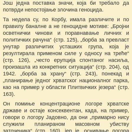
Још једна поставка значи, која би требало да
потврди непостојање злочина геноцида.
Та недела су, по Корбу, имала различите и по
правилу баналне а не геноцидне мотиве: „Бројни
осветнички чинови и поравнавање личних и
политичких рачуна“ (стр. 125), „борба за превласт
унутар различитих усташких група, која је
резултирала применом силе у односу на треће“
(стр. 126), „често ерупција спонтаног насиља,
произашла из конкретних ситуација“ (стр. 204), од
1942. „борба за храну“ (стр. 243), понекад и
„планирање једног хрватског националног парка,
као на пример у области Плитвичких језера“ (стр.
163).
Он помиње концентрационе логоре хрватске
државе и остаје консеквентан, када, на пример,
говори о логору Јадовно, да они „примарно нису
служили планираном масовном убиству
заточеника“ (стр. 160), јер је „оснивање логора