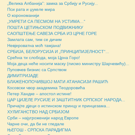
„Велика Албанија“: замка за Србију и Русију...
Пси рата и џукеле мира
О корономанији
„УМРЕТИ СА ПЕСМОМ НА УСТИМА…“
ПОШТА ЦЕТИЊСКОМ ПОДВИЖНИКУ
САОПШТЕЊЕ САВЕЗА СРБА ИЗ ЦРНЕ ГОРЕ
Замлата сам, тим се дичим
Невјероватна моћ тамјана!
СРБИЈА, БЕЛОРУСИЈА И „ПРИНЦИПИЈЕЛНОСТ“...
Срећна ти слобода, моја Црна Горо!
Моја деца неће носити маску (писмо министру Шарчевићу)...
Пуповчев бизнис са Српством
ДИМИТРИЈАДЕ
БЛАЖЕНОПОЧИВШОЈ МАТИ АТАНАСИЈИ РАШИЋ
Косовски чвор академика Теодоровића
Петер Хандке – апостол истине!
ЦАР ЦИЈЕЛЕ РУСИЈЕ И ЗАШТИТНИК СРПСКОГ НАРОДА...
Причајте дјеци о истинском принцу и принцезама...
ХУЛИГАНСТВО НАД СРБИЈОМ
Срби – најугроженији народ Европе
Чарне очи, да би не гледале
ЊЕГОШ - СРПСКА ПАРАДИГМА