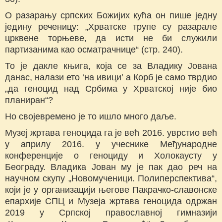
О разарању српских Божијих кућа он пише једну
једину реченицу: „Хрватске трупе су разарале
црквене торњеве, да исти не би служили
партизанима као осматрачнице“ (стр. 240).
То је дакле књига, која се за Владику Јована
данас, налази ето ‘на ивици’ а Корб је само тврдио
„да геноцид над Србима у Хрватској није био
планиран“?
Но својевремено је то ишло много даље.
Музеј жртава геноцида га је већ 2016. уврстио већ
у априлу 2016. у учеснике Међународне
конференције о геноциду и Холокаусту у
Београду. Владика Јован му је пак дао реч на
научном скупу „Новомученици. Полиперспектива“,
који је у организацији његове Пакрачко-славонске
епархије СПЦ и Музеја жртава геноцида одржан
2019 у Српској православној гимназији