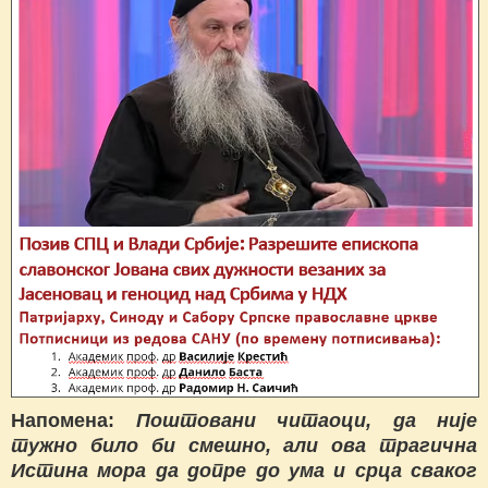
Напомена:
Поштовани читаоци, да није
тужно било би смешно, али ова трагична
Истина мора да допре до ума и срца сваког