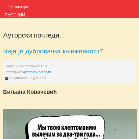
Реч пастира
РУССКИЙ
Ауторски погледи...
Чија је дубровачка књижевност?
Надређена категорија:
ССР
Категорија:
Ауторски погледи...
Објављено 26 јул 2023
Биљана Ковачевић