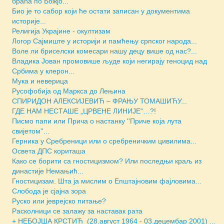
браћа по Божјо...
Био је то сабор који ће остати записан у документима
историје...
Религија Украјине - окултизам
Логор Сајмиште у историји и памћењу српског народа...
Воле ли бриселски комесари нашу децу више од нас?...
Владика Јован промовише људе који негирају геноцид над
Србима у клерон...
Мука и неверица
Русофобија од Маркса до Лењина
СПИРИДОН АЛЕКСИЈЕВИЋ – ФРАЊУ ТОМАШИЋУ...
ГДЕ НАМ НЕСТАШЕ „ЦРВЕНЕ ЛИНИЈЕ“…?!
Писмо папи или Прича о настанку ''Приче која лута
свијетом''...
Герника у Сребреници или о сребреничким цивилима...
Освета ДПС кориташа
Како се борити са гностицизмом? Или последњи краљ из
династије Немањић...
Гностицизам. Шта ја мислим о Епштајновим фајловима...
Слобода је сјајна зора
Руско или јеврејско питање?
Расколници се залажу за наставак рата
+ НЕБОЈША КРСТИЋ (28.август 1964 - 03.децембар 2001) ...