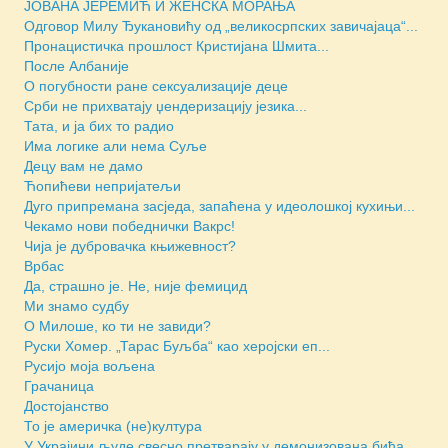
JОВАНА ЈЕРЕМИЋ И ЖЕНСКА МОРАЊА
Одговор Милу Ђукановићу од „великосрпских завичајаца“...
Пронацистичка прошлост Кристијана Шмита...
После Албаније
О погубности ране сексуализације деце
Срби не прихватају џендеризацију језика...
Тата, и ја бих то радио
Има логике али нема Суље
Децу вам не дамо
Ћопићеви непријатељи
Дуго припремана засједа, запаћена у идеолошкој кухињи...
Чекамо нови победнички Вакрс!
Чија је дубровачка књижевност?
Врбас
Да, страшно је. Не, није фемицид
Ми знамо судбу
О Милоше, ко ти не завиди?
Руски Хомер. „Тарас Буљба“ као херојски еп...
Русијо моја вољена
Грачаница
Достојанство
То је америчка (не)култура
У Украјини људе свесно претварају у демонизована бића...