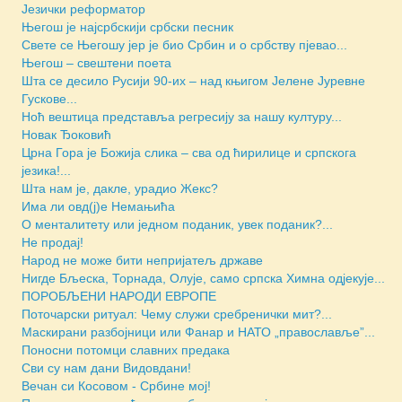
Језички реформатор
Његош је најсрбскији србски песник
Свете се Његошу јер је био Србин и о србству пјевао...
Његош – свештени поета
Шта се десило Русији 90-их – над књигом Јелене Јуревне
Гускове...
Ноћ вештица представља регресију за нашу културу...
Новак Ђоковић
Црна Гора је Божија слика – сва од ћирилице и српскога
језика!...
Шта нам је, дакле, урадио Жекс?
Има ли овд(ј)е Немањића
О менталитету или једном поданик, увек поданик?...
Не продај!
Народ не може бити непријатељ државе
Нигде Бљеска, Торнада, Олује, само српска Химна одјекује...
ПОРОБЉЕНИ НАРОДИ ЕВРОПЕ
Поточарски ритуал: Чему служи сребренички мит?...
Маскирани разбојници или Фанар и НАТО „православље”...
Поносни потомци славних предака
Сви су нам дани Видовдани!
Вечан си Косовом - Србине мој!