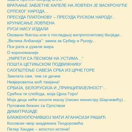
ВРАЋАЊЕ ЗАВЈЕТНЕ КАПЕЛЕ НА ЛОВЋЕН ЈЕ ВАСКРСНУЋЕ
СРПСКОГ НАРОДА...
ПРЕСУДА ПЛАТОНОВУ – ПРЕСУДА РУСКОМ НАРОДУ...
КРУНИСАЊЕ ЛОВЋЕНА
РУСИ НИСУ ИЗДАЛИ
Оковани Његош или о последњој митрополитовој бесједи...
„Велика Албанија“: замка за Србију и Русију...
Пси рата и џукеле мира
О корономанији
„УМРЕТИ СА ПЕСМОМ НА УСТИМА…“
ПОШТА ЦЕТИЊСКОМ ПОДВИЖНИКУ
САОПШТЕЊЕ САВЕЗА СРБА ИЗ ЦРНЕ ГОРЕ
Замлата сам, тим се дичим
Невјероватна моћ тамјана!
СРБИЈА, БЕЛОРУСИЈА И „ПРИНЦИПИЈЕЛНОСТ“...
Срећна ти слобода, моја Црна Горо!
Моја деца неће носити маску (писмо министру Шарчевићу)...
Пуповчев бизнис са Српством
ДИМИТРИЈАДЕ
БЛАЖЕНОПОЧИВШОЈ МАТИ АТАНАСИЈИ РАШИЋ
Косовски чвор академика Теодоровића
Петер Хандке – апостол истине!