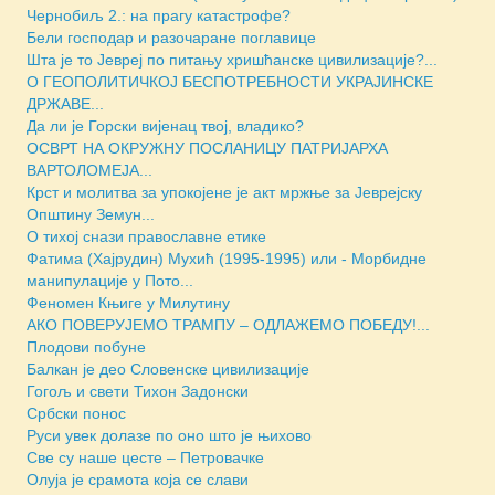
Чернобиљ 2.: на прагу катастрофе?
Бели господар и разочаране поглавице
Шта је то Јевреј по питању хришћанске цивилизације?...
О ГЕОПОЛИТИЧКОЈ БЕСПОТРЕБНОСТИ УКРАЈИНСКЕ
ДРЖАВЕ...
Да ли је Горски вијенац твој, владико?
ОСВРТ НА ОКРУЖНУ ПОСЛАНИЦУ ПАТРИЈАРХА
ВАРТОЛОМЕЈА...
Крст и молитва за упокојене је акт мржње за Јеврејску
Општину Земун...
О тихој снази православне етике
Фатима (Хајрудин) Мухић (1995-1995) или - Морбидне
манипулације у Пото...
Феномен Књиге у Милутину
АКО ПОВЕРУЈЕМО ТРАМПУ – ОДЛАЖЕМО ПОБЕДУ!...
Плодови побуне
Балкан је део Словенске цивилизације
Гогољ и свети Тихон Задонски
Србски понос
Руси увек долазе по оно што је њихово
Све су наше цесте – Петровачке
Олуја је срамота која се слави