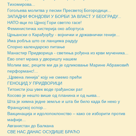
Тихомирова...
Гогољева молитва у песми Пресветој Богородици...
ЗАПАДНИ ФОНДОВИ У БОРБИ ЗА ВЛАСТ У БЕОГРАДУ...
НАТО-вци по Црној Гори светло гасе!
Феминистичка хистерија око абортуса
Црњански о Карађорђу - војнички и државнички геније...
Има робља што се ланцима радују
Спорно календарско питање
Манастир Придворица - светиња рођена из крви мученика...
Ево опет мрака у дворишту нашем
Молим вас, реците ми да је одликовање Марине Абрамовић
перформанс!...
„Црвена линија“ коју не смемо прећи
ГЕНОЦИД У ПРИДВОРИЦИ
Титоисти још увек воде грађански рат
Косово је нешто више од планина и од њива...
Шта је химна једне земље и шта би било када би неко у
Француској оспор...
Вакцинација и идолопоклонство – како се изборити против
мафије...
Авганистан до Балкана
СВЕ НАС ДАНАС ОСУДИШЕ БРАЋО