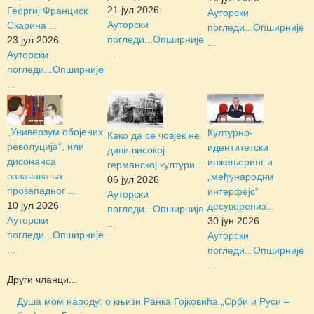
21 јул 2026
Георгиј Франциск
Ауторски
Ауторски
Скарина ...
погледи...
Опширније
погледи...
Опширније
23 јул 2026
...
...
Ауторски
погледи...
Опширније
...
„Универзум обојених
Културно-
Како да се човјек не
револуција“, или
идентитетски
диви високој
дисонанса
инжењеринг и
германској култури...
означавања
„међународни
06 јул 2026
прозападног ...
интерфејс“
Ауторски
10 јул 2026
десуверениз...
погледи...
Опширније
Ауторски
30 јун 2026
...
погледи...
Опширније
Ауторски
...
погледи...
Опширније
...
Други чланци...
Душа мом народу: о књизи Ранка Гојковића „Срби и Руси –