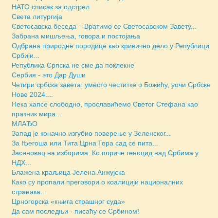
НАТО списак за одстрел
Света литургија
Светосавска беседа – Вратимо се Светосавском Завету...
Забрана мишљења, говора и постојања
Одбрана природне породице као кривично дело у Републици
Србији...
Република Српска не сме да поклекне
Сербия - это Дар Души
Четири србска завета: уместо честитке о Божићу, уочи Србске
Нове 2024....
Нека хапсе слободно, прославићемо Светог Стефана као
празник мира...
МЛАЂО
Запад је коначно изгубио поверење у Зеленског...
За Његоша или Тита Црна Гора сад се пита...
Јасеновац на изборима: Ко пориче геноцид над Србима у
НДХ...
Блажена краљица Јелена Анжујска
Како су пропали преговори о коалицији националних
странака...
Црногорска «књига страшног суда»
Да сам последњи - писаћу се Србином!