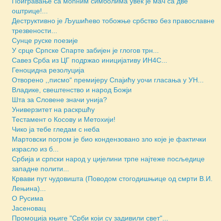
Поигравање са моћним симболима увек је мач са две
оштрице!...
Деструктивно је Љушићево тобожње србство без православне
трезвености...
Сунце руске поезије
У срце Српске Спарте забијен је глогов трн...
Савез Срба из ЦГ подржао иницијативу ИН4С...
Геноцидна резолуција
Отворено ,,писмо“ премијеру Спајићу уочи гласања у УН...
Владике, свештенство и народ Божји
Шта за Словене значи унија?
Универзитет на раскршћу
Тестамент о Косову и Метохији!
Чико ја тебе гледам с неба
Мартовски погром је био кондензовано зло које је фактички
израсло из б...
Србија и српски народ у цијелини трпе најтеже посљедице
западне полити...
Крвави пут чудовишта (Поводом стогодишњице од смрти В.И.
Лењина)...
О Русима
Јасеновац
Промоција књиге "Срби који су задивили свет"...