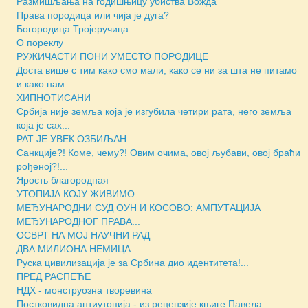
Размишљања на годишњицу убиства Вожда
Права породица или чија је дуга?
Богородица Тројеручица
О пореклу
РУЖИЧАСТИ ПОНИ УМЕСТО ПОРОДИЦЕ
Доста више с тим како смо мали, како се ни за шта не питамо
и како нам...
ХИПНОТИСАНИ
Србија није земља која је изгубила четири рата, него земља
која је сах...
РАТ ЈЕ УВЕК ОЗБИЉАН
Санкције?! Коме, чему?! Овим очима, овој љубави, овој браћи
рођеној?!...
Ярость благородная
УТОПИЈА КОЈУ ЖИВИМО
МЕЂУНАРОДНИ СУД ОУН И КОСОВО: АМПУТАЦИЈА
МЕЂУНАРОДНОГ ПРАВА...
ОСВРТ НА МОЈ НАУЧНИ РАД
ДВА МИЛИОНА НЕМИЦА
Руска цивилизација је за Србина дио идентитета!...
ПРЕД РАСПЕЋЕ
НДХ - монструозна творевина
Постковидна антиутопија - из рецензије књиге Павела