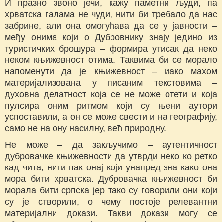
И празно звоно јечи, кажу паметни људи, па
хрватска галама не чуди, нити би требало да нас
забрине, али она омогућава да се у јавности ‒
међу онима који о Дубровнику знају једино из
туристичких брошура ‒ формира утисак да неко
неком књижевност отима. Таквима би се морало
напоменути да је књижевност ‒ иако махом
материјализована у писаним текстовима ‒
духовна делатност која се не може отети и која
пулсира оним ритмом који су њени аутори
успоставили, а он се може свести и на географију,
само не на ону насилну, већ природну.
Не може ‒ да закључимо ‒ аутентичност
дубровачке књижевности да утврди неко ко ретко
кад чита, нити пак онај који унапред зна како она
мора бити хрватска. Дубровачка књижевност би
морала бити српска јер тако су говорили они који
су је створили, о чему постоје релевантни
материјални докази. Такви докази могу се