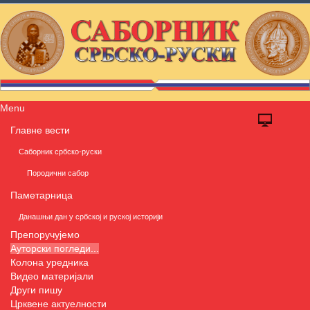
Menu
Главне вести
Саборник србско-руски
Породични сабор
Паметарница
Данашњи дан у србској и руској историји
Препоручујемо
Ауторски погледи...
Колона уредника
Видео материјали
Други пишу
Црквене актуелности