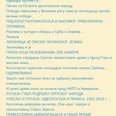
одмазда против Ру...
Писмо из Острога црногорском народу
Победа савезника у Великом рату само је последица српске
велике победе...
ПАД КОНСТАНТИНОПОЉА И ЊЕГОВОГ ПРВОЈЕРАРХА...
ОПОМЕНА
Разлика у култури сећања у Срба и Јевреја...
Ломача
ЛАТИНИЦА ЈЕ ПИСМО ЛАТИНСКОГ ЈЕЗИКА
Јасеновац и ја
ГРАЂА КОЈА РАЗОБЛИЧАВА ЗЛЕ НАМЕРЕ
Актуелно страдање Српске православне цркве у Црној Гори и
његова генез...
Контитуитет хрватске геноцидне политике према Србима...
ОДЛИКОВАЊЕ
Зашто сам потписао апел за одбрану јасеновачких
новомученика...
И грчка црква пала на колена пред НАТО и Америком...
РУСИЈА ГУБИ ПОДРШКУ СРПСКОГ НАРОДА
УНЕСКО И РУСИЈА: ИДЕОЛОГИЈА И ПРАКСА, 1991-2019 г. ...
Католичка реформа молитве „Оче наш“ говори о
непоштовању Самог Христа...
ПРАВОСЛАВНА ЦИВИЛИЗАЦИЈА И НАШЕ ВРЕМЕ