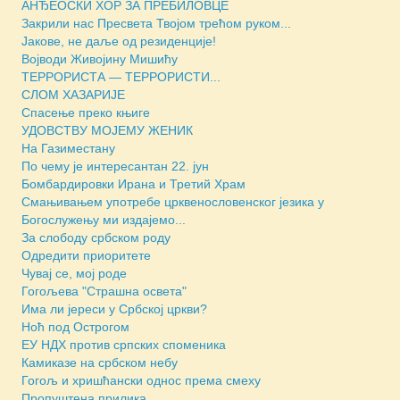
АНЂЕОСКИ ХОР ЗА ПРЕБИЛОВЦЕ
Закрили нас Пресвета Твојом трећом руком...
Јакове, не даље од резиденције!
Војводи Живојину Мишићу
ТЕРРОРИСТА — ТЕРРОРИСТИ...
СЛОМ ХАЗАРИЈЕ
Спасење преко књиге
УДОВСТВУ МОЈЕМУ ЖЕНИК
На Газиместану
По чему је интересантан 22. јун
Бомбардировки Ирана и Третий Храм
Смањивањем употребе црквенословенског језика у
Богослужењу ми издајемо...
За слободу србском роду
Одредити приоритете
Чувај се, мој роде
Гогољева "Страшна освета"
Има ли јереси у Србској цркви?
Ноћ под Острогом
ЕУ НДХ против српских споменика
Камиказе на србском небу
Гогољ и хришћански однос према смеху
Пропуштена прилика