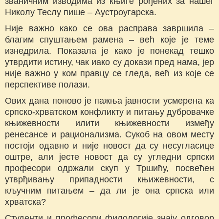
званичним изводима из књиге рођених за нашег
Николу Теслу пише ‒ Аустроугарска.
Није важно како се ова расправа завршила ‒
благим спуштањем рамена ‒ већ које је теме
изнедрила. Показала је како је понекад тешко
утврдити истину, чак иако су докази пред нама, јер
није важно у ком правцу се гледа, већ из које се
перспективе полази.
Ових дана поново је пажња јавности усмерена ка
српско-хрватском конфликту и питању дубровачке
књижевности илити књижевности између
ренесансе и рационализма. Сукоб на овом месту
постоји одавно и није новост да су несугласице
оштре, али јесте новост да су угледни српски
професори одржали скуп у Тршићу, посвећен
утврђивању припадности књижевности, с
кључним питањем ‒ да ли је она српска или
хрватска?
Студенти и професори филологије знају одговор