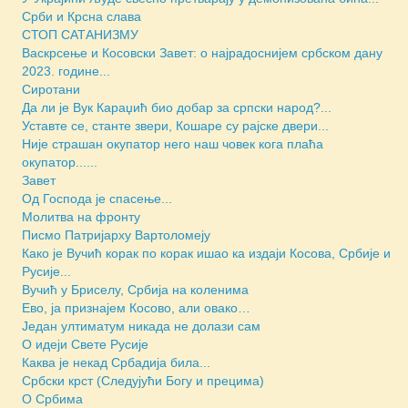
Срби и Крсна слава
СТОП САТАНИЗМУ
Васкрсење и Косовски Завет: о најрадоснијем србском дану
2023. године...
Сиротани
Да ли је Вук Караџић био добар за српски народ?...
Уставте се, станте звери, Кошаре су рајске двери...
Није страшан окупатор него наш човек кога плаћа
окупатор......
Завет
Од Господа је спасење...
Молитва на фронту
Писмо Патријарху Вартоломеју
Како је Вучић корак по корак ишао ка издаји Косова, Србије и
Русије...
Вучић у Бриселу, Србија на коленима
Ево, ја признајем Косово, али овако…
Један ултиматум никада не долази сам
О идеји Свете Русије
Каква је некад Србадија била...
Србски крст (Следујући Богу и прецима)
О Србима