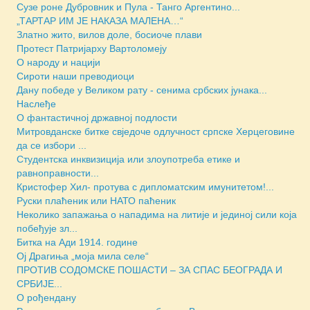
Сузе роне Дубровник и Пула - Танго Аргентино...
„ТАРТАР ИМ ЈЕ НАКАЗА МАЛЕНА…“
Златно жито, вилов доле, босиоче плави
Протест Патријарху Вартоломеју
О народу и нацији
Сироти наши преводиоци
Дану победе у Великом рату - сенима србских јунака...
Наслеђе
О фантастичној државној подлости
Митровданске битке свједочe одлучност српске Херцеговине
да се избори ...
Студентска инквизиција или злоупотреба етике и
равноправности...
Кристофер Хил- протува с дипломатским имунитетом!...
Руски плаћеник или НАТО паћеник
Неколико запажања о нападима на литије и јединој сили која
побеђује зл...
Битка на Ади 1914. године
Ој Драгиња „моја мила селе“
ПРОТИВ СОДОМСКЕ ПОШАСТИ – ЗА СПАС БЕОГРАДА И
СРБИЈЕ...
О рођендану