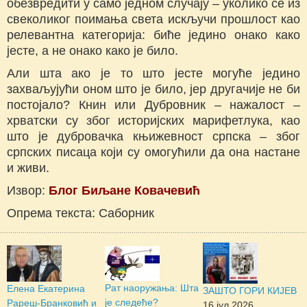
обезвредити у само једном случају ‒ уколико се из
свеколиког поимања света искључи прошлост као
релевантна категорија: биће једино онако како
јесте, а не онако како је било.
Али шта ако је то што јесте могуће једино
захваљујући оном што је било, јер другачије не би
постојало? Книн или Дубровник ‒ нажалост ‒
хрватски су због историјских марифетлука, као
што је дубровачка књижевност српска ‒ због
српских писаца који су омогућили да она настане
и живи.
Извор:
Блог Биљане Ковачевић
Опрема текста: Саборник
Рат наоружања: Шта
Елена Екатерина
ЗАШТО ГОРИ КИЈЕВ
је следеће?
Рареш-Бранковић и
16 јул 2026