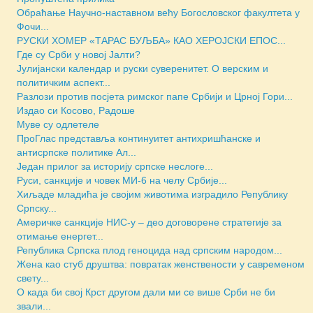
Обраћање Научно-наставном већу Богословског факултета у
Фочи...
РУСКИ ХОМЕР «ТАРАС БУЉБА» КАО ХЕРОЈСКИ ЕПОС...
Где су Срби у новој Јалти?
Јулијански календар и руски суверенитет. О верским и
политичким аспект...
Разлози против посјета римског папе Србији и Црној Гори...
Издао си Косово, Радоше
Муве су одлетеле
ПроГлас представља континуитет антихришћанске и
антисрпске политике Ал...
Један прилог за историју српске неслоге...
Руси, санкције и човек МИ-6 на челу Србије...
Хиљаде младића је својим животима изградило Републику
Српску...
Америчкe санкције НИС-у – део договорене стратегије за
отимање енергет...
Репуб­ли­ка Српска плод геноцида над српским народом...
Жена као стуб друштва: повратак женствености у савременом
свету...
О када би свој Крст другом дали ми се више Срби не би
звали...