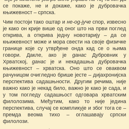
се покаже, не и докаже, како је дубровачка
књижевност ‒ српска.
Чим постоји тако оштар и
не-од-јуче
спор, извесно
је како он крије више од оног што на први поглед
открива, а открива једну новотарију ‒ да се
књижевност може и мора свести на своје физичке
границе које су утврђене онда кад се о њима
говори. Дакле, ако је
данас
Дубровник у
Хрватској,
данас
је и некадашња дубровачка
књижевност ‒ хрватска. Оно што се оваквом
рачуницом очигледно брише јесте ‒ дијахронијска
перспектива садашњности. Другим речима, није
важно како је некад било, важно је како је сада, и
у том погледу садашњост одговара хрватским
филолозима. Међутим, како то није једина
перспектива, случај се компликује и због тога се ‒
премда веома тихо ‒ оглашавају српски
филолози.