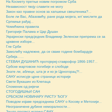
На Космету претње новим погромом Срба
Независност твоју славити не могу
Закон као правни основ за хапшење свештеника?...
Боле ли Вас, Абазовићу, ране рода мојега, ил’ мислите да
Српкиње рађај...
Чомићкина правила
Григорије Палама и Цар Душан
Украјински предсједник Владимир Зеленски припрема се за
црквене изборе...
Гле Срби
Замолићу надлежне, да се сваке године бомбардује
Србија…...
СТЕВАН ДУШАНИЋ протојереј-ставрофор 1866-1957...
Србске мартовске погибије и слободе
Знате ли, аблеци, шта је и ко је Црногорац?!...
САНУ исписује црне странице историје
Свети Вукашин из Клепаца
Споменик од ријечи
СТОГОДИШЊИ САН
СРБСКОМ НОВИНАРУ РИСТУ ЂОГУ
Поводом изјаве председника САНУ о Косову и Метохији...
Неограничене дубине неморалности…
Зашто протест испред САНУ