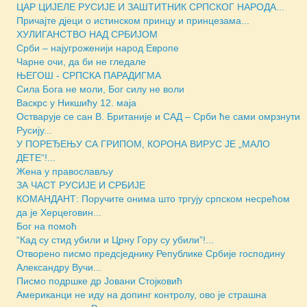
ЦАР ЦИЈЕЛЕ РУСИЈЕ И ЗАШТИТНИК СРПСКОГ НАРОДА...
Причајте дјеци о истинском принцу и принцезама...
ХУЛИГАНСТВО НАД СРБИЈОМ
Срби – најугроженији народ Европе
Чарне очи, да би не гледале
ЊЕГОШ - СРПСКА ПАРАДИГМА
Сила Бога не моли, Бог силу не воли
Васкрс у Никшићу 12. маја
Остварује се сан В. Британије и САД – Срби ће сами омрзнути
Русију...
У ПОРЕЂЕЊУ СА ГРИПОМ, КОРОНА ВИРУС ЈЕ „МАЛО
ДЕТЕ“!...
Жена у православљу
ЗА ЧАСТ РУСИЈЕ И СРБИЈЕ
КОМАНДАНТ: Поручите онима што тргују српском несрећом
да је Херцеговин...
Бог на помоћ
“Кад су стид убили и Црну Гору су убили”!...
Отворено писмо предсjеднику Републике Србије господину
Александру Вучи...
Писмо подршке др Јовани Стојковић
Американци не иду на допинг контролу, ово је страшна