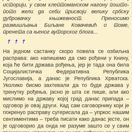
историји, у свом клептоманском нагону пошто-
пото жели да себи присвоји велику србску
дубровачку књижевност. Преносимо
размишљања Биљане Ковачевић о томе,
пренета са њеног ауторског блога...
† † †
На једном састанку скоро повела се озбиљна
расправа: ако напишемо да смо рођени у Книну,
која ће бити држава рођења, јер је тада она била
Социјалистичка Федеративна Република
Југославија, а данас је Република Хрватска.
Уколико бисмо захтевали да то буде држава у
тренутку рођења, јасно је шта се пише, али ако
мислимо на државу којој град данас припада ‒
одговор је овај други. Кад сам саговорнику који је
покренуо расправу сугерисала да ‒ упркос нашим
сентиментима ‒ треба писати како данас јесте, он
је одговорио да онда не разуме зашто се у свим