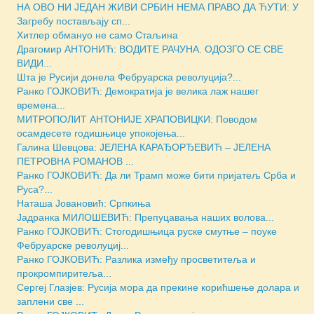
НА ОВО НИ ЈЕДАН ЖИВИ СРБИН НЕМА ПРАВО ДА ЋУТИ: У
Загребу постављају сп...
Хитлер обмануо не само Стаљина
Драгомир АНТОНИЋ: ВОДИТЕ РАЧУНА. ОДОЗГО СЕ СВЕ
ВИДИ...
Шта је Русији донела Фебруарска револуција?...
Ранко ГОЈКОВИЋ: Демократија је велика лаж нашег
времена...
МИТРОПОЛИТ АНТОНИЈЕ ХРАПОВИЦКИ: Поводом
осамдесете годишњице упокојења...
Галина Шевцова: ЈЕЛЕНА КАРАЂОРЂЕВИЋ – ЈЕЛЕНА
ПЕТРОВНА РОМАНОВ ...
Ранко ГОЈКОВИЋ: Да ли Трамп може бити пријатељ Срба и
Руса?...
Наташа Јовановић: Српкиња
Јадранка МИЛОШЕВИЋ: Препуцавања наших волова...
Ранко ГОЈКОВИЋ: Стогодишњица руске смутње – поуке
Фебруарске револуциј...
Ранко ГОЈКОВИЋ: Разлика између просветитеља и
прокромпиритеља...
Сергеј Глазјев: Русија мора да прекине корићшење долара и
заплени све ...