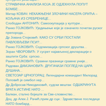
СТРАВИЧНА АНАЛИЗА КОЈА ЈЕ ОДЈЕКНУЛА ПОПУТ
БОМБЕ:...
Митар КОВАЧ: НЕКАЖЊЕНИ ЗЛОЧИНИ НАСЕРА ОРИЋА –
КОЉАЧА ИЗ СРЕБРЕНИЦЕ...
Слободан АНТОНИЋ: Самоокупација у култури...
Ранко ГОЈКОВИЋ: Уједињење које је означило почетак руског
препорода...
Др Јована Стојковић: КАКО СУ СРБИ ПОСТАЛИ
ПАВЛОВЉЕВИ ПСИ?...
Ранко ГОЈКОВИЋ: Содомизација српског друштва...
Зоран ЧВОРОВИЋ: У сусрет најављеној декларацији о
заштити Срба: српско...
Ранко ГОЈКОВИЋ: Срамни празници срамне уније...
Радован ДАМЈАНОВИЋ: ДРУГАЧИЈИ ПОГЛЕД НА ЦАРА
ДУШАНА...
СВЕТОЗАР ЦРНОГОРАЦ: Легендарни командант Милорад
Поповић је симбол хер...
Др Добросав Никодиновић, судски вештак: ОДШКРИНУТА
ВРАТА ИСТИНЕ НАТО ...
Балкан, стално бојиште за Све-словенство...
Доц. др Алек Ј. Рачић,прим.др сци.: Здравствене последице
НАТО бомбард...