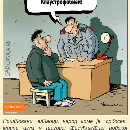
Поштовани читаоци, народ коме је "србосек"
једини изум у његовој тисућљетној ропској