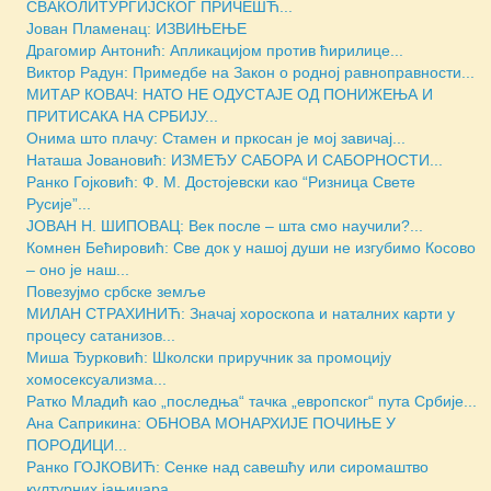
СВАКОЛИТУРГИЈСКОГ ПРИЧЕШЋ...
Јован Пламенац: ИЗВИЊЕЊЕ
Драгомир Антонић: Апликацијом против ћирилице...
Виктор Радун: Примедбе на Закон о родној равноправности...
МИТАР КОВАЧ: НАТО НЕ ОДУСТАЈЕ ОД ПОНИЖЕЊА И
ПРИТИСАКА НА СРБИЈУ...
Онима што плачу: Стамен и пркосан је мој завичај...
Наташа Јовановић: ИЗМЕЂУ САБОРА И САБОРНОСТИ...
Ранко Гојковић: Ф. М. Достојевски као “Ризница Свете
Русије”...
ЈОВАН Н. ШИПОВАЦ: Век после – шта смо научили?...
Комнен Бећировић: Све док у нашој души не изгубимо Косово
– оно је наш...
Повезујмо србске земље
МИЛАН СТРАХИНИЋ: Значај хороскопа и наталних карти у
процесу сатанизов...
Миша Ђурковић: Школски приручник за промоцију
хомосексуализма...
Ратко Младић као „последња“ тачка „европског“ пута Србије...
Ана Саприкина: ОБНОВА МОНАРХИЈЕ ПОЧИЊЕ У
ПОРОДИЦИ...
Ранко ГОЈКОВИЋ: Сенке над савешћу или сиромаштво
културних јањичара...