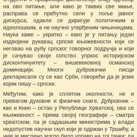
на ово питање, али како је таквих све мање,
расправа се прећутно сели у поље јавног
дискурса, одакле се диригује политичким и
идеолошким, а не научно утврђеним чињеницама.
Наука каже ‒ укратко ‒ како је у питању један
издвојени рукавац српске књижевности који се
неговао на рубу српског говорног подручја и који
је сачувао своје сопство упркос историјском
дисконтинуитету ‒ вишевековној османској
доминацији. Многи дубровачки писци
декларисали су се као Срби, говорећи да је језик
којим пишу ‒ српски.
Међутим, како је сплетом околности, не и
превагом духовне и физичке снаге, Дубровник ‒
као и Книн ‒ остао у Републици Хрватској, ова се
књижевност ‒ према својој географији ‒ сматра
хрватском, па је садашњим министрима у влади
недопустив научни скуп који је одржан у Тршићу, а
чије је мислено језгро било управо на тој тачки: да