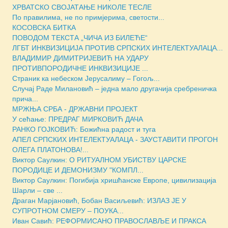
ХРВАТСКО СВОЈАТАЊЕ НИКОЛЕ ТЕСЛЕ
По правилима, не по примјерима, светости...
КОСОВСКА БИТКА
ПОВОДОМ ТЕКСТА „ЧИЧА ИЗ БИЛЕЋЕ“
ЛГБТ ИНКВИЗИЦИЈА ПРОТИВ СРПСКИХ ИНТЕЛЕКТУАЛАЦА...
ВЛАДИМИР ДИМИТРИЈЕВИЋ НА УДАРУ
ПРОТИВПОРОДИЧНЕ ИНКВИЗИЦИЈЕ ...
Страник ка небеском Јерусалиму – Гогољ...
Случај Раде Милановић – једна мало другачија сребреничка
прича...
МРЖЊА СРБА - ДРЖАВНИ ПРОЈЕКТ
У сећање: ПРЕДРАГ МИРКОВИЋ ДАЧА
РАНКО ГОЈКОВИЋ: Божићна радост и туга
АПЕЛ СРПСКИХ ИНТЕЛЕКТУАЛАЦА - ЗАУСТАВИТИ ПРОГОН
ОЛЕГА ПЛАТОНОВА!...
Виктор Саулкин: О РИТУАЛНОМ УБИСТВУ ЦАРСКЕ
ПОРОДИЦЕ И ДЕМОНИЗМУ "КОМПЛ...
Виктор Саулкин: Погибија хришћанске Европе, цивилизација
Шарли – све ...
Драган Марјановић, Бобан Васиљевић: ИЗЛАЗ ЈЕ У
СУПРОТНОМ СМЕРУ – ПОУКА...
Иван Савић: РЕФОРМИСАНО ПРАВОСЛАВЉЕ И ПРАКСА