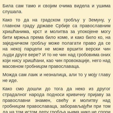
Била сам тамо и својим очима видела и ушима
слушала.
Како то да на градском гробљу у Земуну, у
главном граду државе Србије са православним
хришћанима, крст и молитва за упокојене могу
бити мржња према било коме, и како било ко, на
заједничком гробљу може полагати право да се
на некој парцели не може вршити верски чин
људи друге вере? И то не чин над гробовима оних
који нису хришћани, као чин провокације, него над
масовном гробницом православаца.
Можда сам лаик и незналица, али то у моју главу
не иде.
Како смо дошли до тога да неко из другог
страдалног народа подноси кривичну пријаву за
православни знамен, свећу и молитву над
гробницом православаца, заборављајући при том
да на том истом делу гробља њима нико не спори