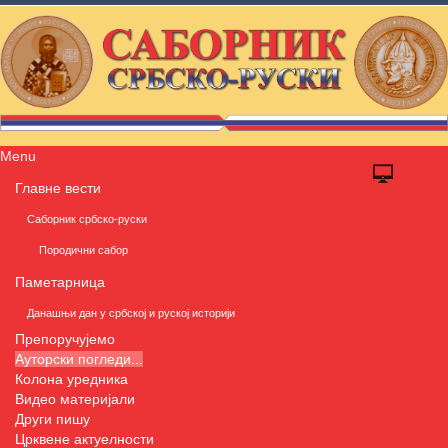
Menu
Главне вести
Саборник србско-руски
Породични сабор
Паметарница
Данашњи дан у србској и руској историји
Препоручујемо
Ауторски погледи...
Колона уредника
Видео материјали
Други пишу
Црквене актуелности