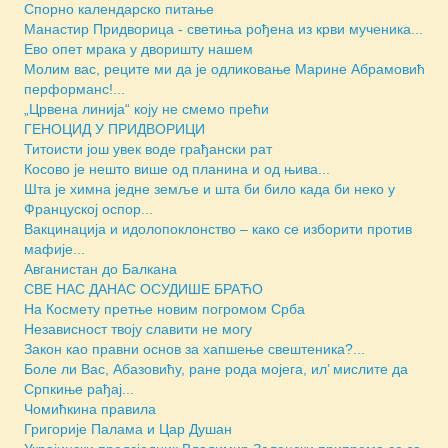
Спорно календарско питање
Манастир Придворица - светиња рођена из крви мученика...
Ево опет мрака у дворишту нашем
Молим вас, реците ми да је одликовање Марине Абрамовић
перформанс!...
„Црвена линија“ коју не смемо прећи
ГЕНОЦИД У ПРИДВОРИЦИ
Титоисти још увек воде грађански рат
Косово је нешто више од планина и од њива...
Шта је химна једне земље и шта би било када би неко у
Француској оспор...
Вакцинација и идолопоклонство – како се изборити против
мафије...
Авганистан до Балкана
СВЕ НАС ДАНАС ОСУДИШЕ БРАЋО
На Космету претње новим погромом Срба
Независност твоју славити не могу
Закон као правни основ за хапшење свештеника?...
Боле ли Вас, Абазовићу, ране рода мојега, ил’ мислите да
Српкиње рађај...
Чомићкина правила
Григорије Палама и Цар Душан