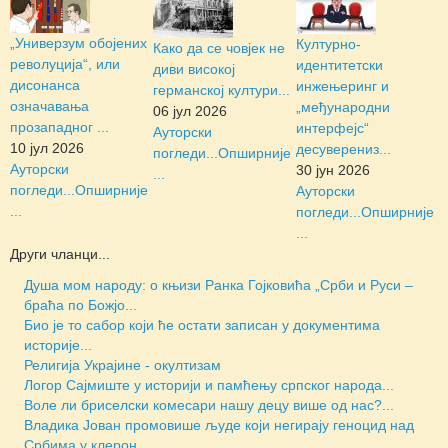
„Универзум обојених
Културно-
Како да се човјек не
револуција“, или
идентитетски
диви високој
дисонанса
инжењеринг и
германској култури...
означавања
„међународни
06 јул 2026
прозападног ...
интерфејс“
Ауторски
10 јул 2026
десуверениз...
погледи...
Опширније
Ауторски
30 јун 2026
...
погледи...
Опширније
Ауторски
...
погледи...
Опширније
...
Други чланци...
Душа мом народу: о књизи Ранка Гојковића „Срби и Руси –
браћа по Божјо...
Био је то сабор који ће остати записан у документима
историје...
Религија Украјине - окултизам
Логор Сајмиште у историји и памћењу српског народа...
Воле ли бриселски комесари нашу децу више од нас?...
Владика Јован промовише људе који негирају геноцид над
Србима у клерон...