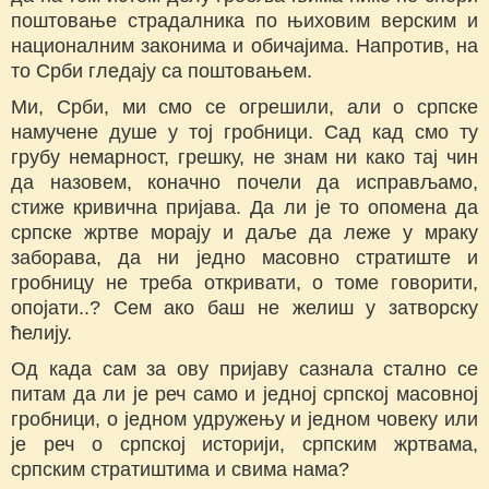
поштовање страдалника по њиховим верским и
националним законима и обичајима. Напротив, на
то Срби гледају са поштовањем.
Ми, Срби, ми смо се огрешили, али о српске
намучене душе у тој гробници. Сад кад смо ту
грубу немарност, грешку, не знам ни како тај чин
да назовем, коначно почели да исправљамо,
стиже кривична пријава. Да ли је то опомена да
српске жртве морају и даље да леже у мраку
заборава, да ни једно масовно стратиште и
гробницу не треба откривати, о томе говорити,
опојати..? Сем ако баш не желиш у затворску
ћелију.
Од када сам за ову пријаву сазнала стално се
питам да ли је реч само и једној српској масовној
гробници, о једном удружењу и једном човеку или
је реч о српској историји, српским жртвама,
српским стратиштима и свима нама?