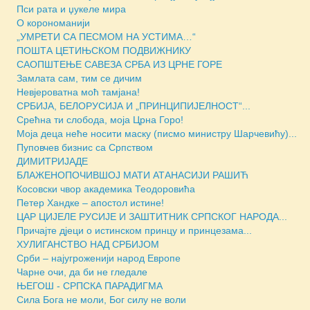
Пси рата и џукеле мира
О корономанији
„УМРЕТИ СА ПЕСМОМ НА УСТИМА…“
ПОШТА ЦЕТИЊСКОМ ПОДВИЖНИКУ
САОПШТЕЊЕ САВЕЗА СРБА ИЗ ЦРНЕ ГОРЕ
Замлата сам, тим се дичим
Невјероватна моћ тамјана!
СРБИЈА, БЕЛОРУСИЈА И „ПРИНЦИПИЈЕЛНОСТ“...
Срећна ти слобода, моја Црна Горо!
Моја деца неће носити маску (писмо министру Шарчевићу)...
Пуповчев бизнис са Српством
ДИМИТРИЈАДЕ
БЛАЖЕНОПОЧИВШОЈ МАТИ АТАНАСИЈИ РАШИЋ
Косовски чвор академика Теодоровића
Петер Хандке – апостол истине!
ЦАР ЦИЈЕЛЕ РУСИЈЕ И ЗАШТИТНИК СРПСКОГ НАРОДА...
Причајте дјеци о истинском принцу и принцезама...
ХУЛИГАНСТВО НАД СРБИЈОМ
Срби – најугроженији народ Европе
Чарне очи, да би не гледале
ЊЕГОШ - СРПСКА ПАРАДИГМА
Сила Бога не моли, Бог силу не воли