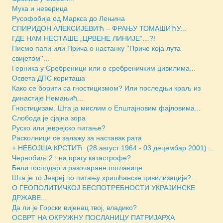
Мука и неверица
Русофобија од Маркса до Лењина
СПИРИДОН АЛЕКСИЈЕВИЋ – ФРАЊУ ТОМАШИЋУ...
ГДЕ НАМ НЕСТАШЕ „ЦРВЕНЕ ЛИНИЈЕ“…?!
Писмо папи или Прича о настанку ''Приче која лута
свијетом''...
Герника у Сребреници или о сребреничким цивилима...
Освета ДПС кориташа
Како се борити са гностицизмом? Или последњи краљ из
династије Немањић...
Гностицизам. Шта ја мислим о Епштајновим фајловима...
Слобода је сјајна зора
Руско или јеврејско питање?
Расколници се залажу за наставак рата
+ НЕБОЈША КРСТИЋ (28.август 1964 - 03.децембар 2001) ...
Чернобиљ 2.: на прагу катастрофе?
Бели господар и разочаране поглавице
Шта је то Јевреј по питању хришћанске цивилизације?...
О ГЕОПОЛИТИЧКОЈ БЕСПОТРЕБНОСТИ УКРАЈИНСКЕ
ДРЖАВЕ...
Да ли је Горски вијенац твој, владико?
ОСВРТ НА ОКРУЖНУ ПОСЛАНИЦУ ПАТРИЈАРХА