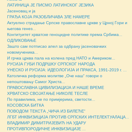
ЛАТИНИЦА ЈЕ ПИСМО ЛАТИНСКОГ ЈЕЗИКА
Јасеновац и ја
ГРАЂА КОЈА РАЗОБЛИЧАВА ЗЛЕ НАМЕРЕ
Актуелно страдање Српске православне цркве у Црној Гори и
његова генез...
Контитуитет хрватске геноцидне политике према Србима...
ОДЛИКОВАЊЕ
Зашто сам потписао апел за одбрану јасеновачких
новомученика...
И грчка црква пала на колена пред НАТО и Америком...
РУСИЈА ГУБИ ПОДРШКУ СРПСКОГ НАРОДА
УНЕСКО И РУСИЈА: ИДЕОЛОГИЈА И ПРАКСА, 1991-2019 г. ...
Католичка реформа молитве „Оче наш“ говори о
непоштовању Самог Христа...
ПРАВОСЛАВНА ЦИВИЛИЗАЦИЈА И НАШЕ ВРЕМЕ
ХРВАТСКО СВОЈАТАЊЕ НИКОЛЕ ТЕСЛЕ
По правилима, не по примјерима, светости...
КОСОВСКА БИТКА
ПОВОДОМ ТЕКСТА „ЧИЧА ИЗ БИЛЕЋЕ“
ЛГБТ ИНКВИЗИЦИЈА ПРОТИВ СРПСКИХ ИНТЕЛЕКТУАЛАЦА...
ВЛАДИМИР ДИМИТРИЈЕВИЋ НА УДАРУ
ПРОТИВПОРОДИЧНЕ ИНКВИЗИЦИЈЕ ...