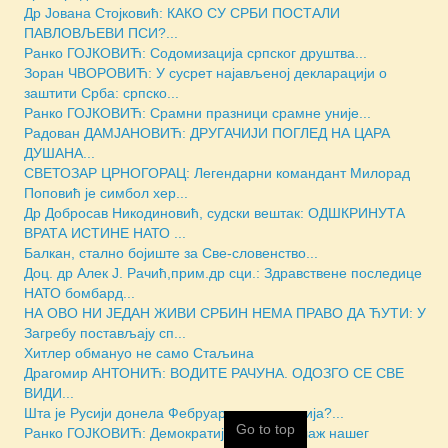
Др Јована Стојковић: КАКО СУ СРБИ ПОСТАЛИ
ПАВЛОВЉЕВИ ПСИ?...
Ранко ГОЈКОВИЋ: Содомизација српског друштва...
Зоран ЧВОРОВИЋ: У сусрет најављеној декларацији о
заштити Срба: српско...
Ранко ГОЈКОВИЋ: Срамни празници срамне уније...
Радован ДАМЈАНОВИЋ: ДРУГАЧИЈИ ПОГЛЕД НА ЦАРА
ДУШАНА...
СВЕТОЗАР ЦРНОГОРАЦ: Легендарни командант Милорад
Поповић је симбол хер...
Др Добросав Никодиновић, судски вештак: ОДШКРИНУТА
ВРАТА ИСТИНЕ НАТО ...
Балкан, стално бојиште за Све-словенство...
Доц. др Алек Ј. Рачић,прим.др сци.: Здравствене последице
НАТО бомбард...
НА ОВО НИ ЈЕДАН ЖИВИ СРБИН НЕМА ПРАВО ДА ЋУТИ: У
Загребу постављају сп...
Хитлер обмануо не само Стаљина
Драгомир АНТОНИЋ: ВОДИТЕ РАЧУНА. ОДОЗГО СЕ СВЕ
ВИДИ...
Шта је Русији донела Фебруарска револуција?...
Go to top
Ранко ГОЈКОВИЋ: Демократија је велика лаж нашег