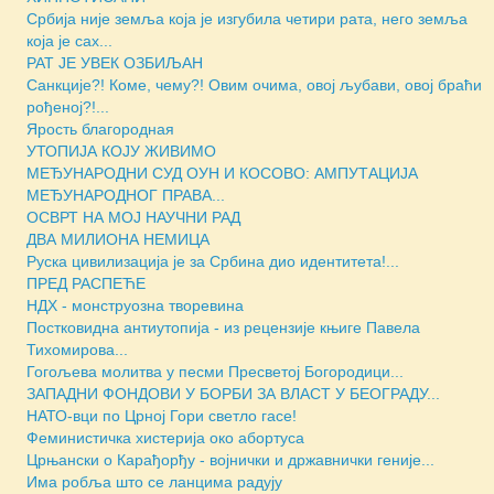
Србија није земља која је изгубила четири рата, него земља
која је сах...
РАТ ЈЕ УВЕК ОЗБИЉАН
Санкције?! Коме, чему?! Овим очима, овој љубави, овој браћи
рођеној?!...
Ярость благородная
УТОПИЈА КОЈУ ЖИВИМО
МЕЂУНАРОДНИ СУД ОУН И КОСОВО: АМПУТАЦИЈА
МЕЂУНАРОДНОГ ПРАВА...
ОСВРТ НА МОЈ НАУЧНИ РАД
ДВА МИЛИОНА НЕМИЦА
Руска цивилизација је за Србина дио идентитета!...
ПРЕД РАСПЕЋЕ
НДХ - монструозна творевина
Постковидна антиутопија - из рецензије књиге Павела
Тихомирова...
Гогољева молитва у песми Пресветој Богородици...
ЗАПАДНИ ФОНДОВИ У БОРБИ ЗА ВЛАСТ У БЕОГРАДУ...
НАТО-вци по Црној Гори светло гасе!
Феминистичка хистерија око абортуса
Црњански о Карађорђу - војнички и државнички геније...
Има робља што се ланцима радују