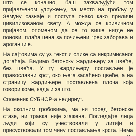
што се коначно, баш захваљујући том
пријављеном удружењу, за место на гробљу у
Земуну сазнаје и поступа онако како приличи
цивилизованом свету. А можда се кривичном
пријавом, опоменом да се то више нигде не
понови, плаћа цена за почињени грех заборава и
ароганције.
На сајтовима су уз текст и слике са инкримисаног
догађаја. Видимо бетонску жардињеру за цвеће,
без цвећа. У ту жардињеру постављен је
православни крст, око њега засађено цвеће, а на
страницу жардињере постављена плоча која
говори коме, када и зашто.
Споменик СУБНОР-а недирнут.
На околним гробовима, ма ни поред бетонске
стазе, ни травка није згажена. Погледајте лица
људи који су учествовали у литији и
присуствовали том чину постављања крста. Нема