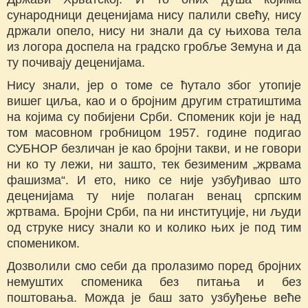
сународници деценијама нису палили свећу, нису
држали опело, нису ни знали да су њихова тела
из логора доспела на градско гробље Земуна и да
ту почивају деценијама.
Нису знали, јер о томе се ћутало због утопије
вишег циља, као и о бројним другим стратиштима
на којима су побијени Срби. Споменик који је над
том масовном гробницом 1957. године подигао
СУБНОР безличан је као бројни такви, и не говори
ни ко ту лежи, ни зашто, тек безименим „жрвама
фашизма“. И ето, нико се није узбуђивао што
деценијама ту није полаган венац српским
жртвама. Бројни Срби, па ни институције, ни људи
од струке нису знали ко и колико њих је под тим
спомеником.
Дозволили смо себи да пролазимо поред бројних
немуштих споменика без питања и без
поштовања. Можда је баш зато узбуђење веће