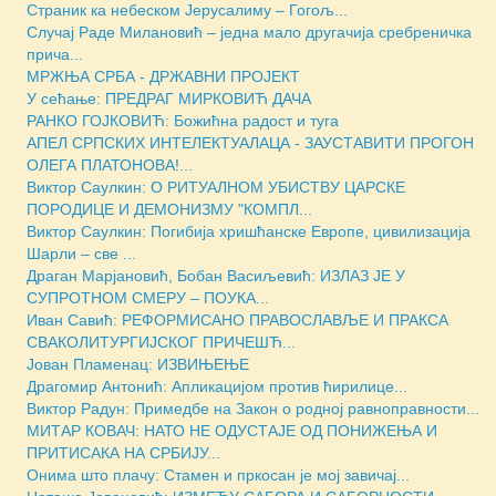
Страник ка небеском Јерусалиму – Гогољ...
Случај Раде Милановић – једна мало другачија сребреничка
прича...
МРЖЊА СРБА - ДРЖАВНИ ПРОЈЕКТ
У сећање: ПРЕДРАГ МИРКОВИЋ ДАЧА
РАНКО ГОЈКОВИЋ: Божићна радост и туга
АПЕЛ СРПСКИХ ИНТЕЛЕКТУАЛАЦА - ЗАУСТАВИТИ ПРОГОН
ОЛЕГА ПЛАТОНОВА!...
Виктор Саулкин: О РИТУАЛНОМ УБИСТВУ ЦАРСКЕ
ПОРОДИЦЕ И ДЕМОНИЗМУ "КОМПЛ...
Виктор Саулкин: Погибија хришћанске Европе, цивилизација
Шарли – све ...
Драган Марјановић, Бобан Васиљевић: ИЗЛАЗ ЈЕ У
СУПРОТНОМ СМЕРУ – ПОУКА...
Иван Савић: РЕФОРМИСАНО ПРАВОСЛАВЉЕ И ПРАКСА
СВАКОЛИТУРГИЈСКОГ ПРИЧЕШЋ...
Јован Пламенац: ИЗВИЊЕЊЕ
Драгомир Антонић: Апликацијом против ћирилице...
Виктор Радун: Примедбе на Закон о родној равноправности...
МИТАР КОВАЧ: НАТО НЕ ОДУСТАЈЕ ОД ПОНИЖЕЊА И
ПРИТИСАКА НА СРБИЈУ...
Онима што плачу: Стамен и пркосан је мој завичај...