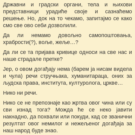
Државни и градски органи, тела и њихови
представници урадиће своје и сазнаћемо
решење. Но, док на то чекамо, запитајмо се како
смо све ово себи дозволили.
Да ли немамо довољно самопоштовања,
храбрости(?), воље, жеље…?
Да ли се та пријава кривице односи на све нас и
наше страдале претке?
Јер, о овом догађају нема (барем ја нисам видела
и чула) речи стручњака, хуманитараца, оних за
људска права, института, културолога, цркве…
Нико ни речи.
Нико се не препознаје као жртва овог чина или су
сви изнад тога? Можда ће се неко јавити
накнадно, да похвали или покуди, кад се званични
резултат овог немилог и нежељеног догађаја за
наш народ буде знао.