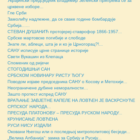
Украјински предсједник Владимир Зеленски припрема се за
црквене изборе...
Гле Срби
Замолићу надлежне, да се сваке године бомбардује
Србија…...
СТЕВАН ДУШАНИЋ протојереј-ставрофор 1866-1957...
Србске мартовске погибије и слободе
Знате ли, аблеци, шта је и ко је Црногорац?!...
САНУ исписује црне странице историје
Свети Вукашин из Клепаца
Споменик од ријечи
СТОГОДИШЊИ САН
СРБСКОМ НОВИНАРУ РИСТУ ЂОГУ
Поводом изјаве председника САНУ о Косову и Метохији...
Неограничене дубине неморалности…
Зашто протест испред САНУ
ВРАЋАЊЕ ЗАВЈЕТНЕ КАПЕЛЕ НА ЛОВЋЕН ЈЕ ВАСКРСНУЋЕ
СРПСКОГ НАРОДА...
ПРЕСУДА ПЛАТОНОВУ – ПРЕСУДА РУСКОМ НАРОДУ...
КРУНИСАЊЕ ЛОВЋЕНА
РУСИ НИСУ ИЗДАЛИ
Оковани Његош или о последњој митрополитовој бесједи...
„Велика Албанија“: замка за Србију и Русију...