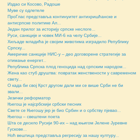
Издао си Косово, Радоше
Муве су одлетеле
ПроГлас представља континуитет антихришћанске и
антисрпске политике Ал...
Један прилог за историју српске неслоге...
Руси, санкције и човек МИ-6 на челу Србије...
Хиљаде младића је својим животима изградило Републику
Српску...
Америчкe санкције НИС-у – део договорене стратегије за
отимање енергет...
Репуб­ли­ка Српска плод геноцида над српским народом...
Жена као стуб друштва: повратак женствености у савременом
свету...
О када би свој Крст другом дали ми се више Срби не би
звали...
Језички реформатор
Његош је најсрбскији србски песник
Свете се Његошу јер је био Србин и о србству пјевао...
Његош – свештени поета
Шта се десило Русији 90-их – над књигом Јелене Јуревне
Гускове...
Ноћ вештица представља регресију за нашу културу...