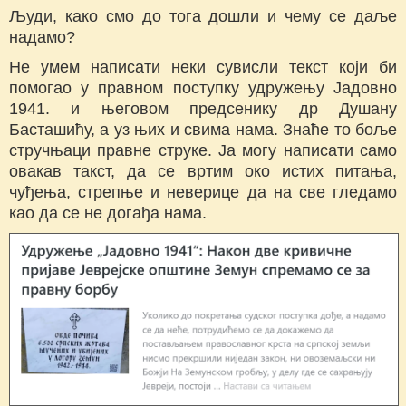
Људи, како смо до тога дошли и чему се даље
надамо?
Не умем написати неки сувисли текст који би
помогао у правном поступку удружењу Јадовно
1941. и његовом предсенику др Душану
Басташићу, а уз њих и свима нама. Знаће то боље
стручњаци правне струке. Ја могу написати само
овакав такст, да се вртим око истих питања,
чуђења, стрепње и неверице да на све гледамо
као да се не догађа нама.