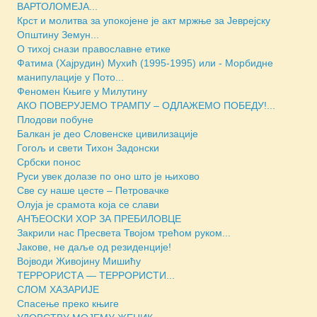
ВАРТОЛОМЕЈА...
Крст и молитва за упокојене је акт мржње за Јеврејску
Општину Земун...
О тихој снази православне етике
Фатима (Хајрудин) Мухић (1995-1995) или - Морбидне
манипулације у Пото...
Феномен Књиге у Милутину
АКО ПОВЕРУЈЕМО ТРАМПУ – ОДЛАЖЕМО ПОБЕДУ!...
Плодови побуне
Балкан је део Словенске цивилизације
Гогољ и свети Тихон Задонски
Србски понос
Руси увек долазе по оно што је њихово
Све су наше цесте – Петровачке
Олуја је срамота која се слави
АНЂЕОСКИ ХОР ЗА ПРЕБИЛОВЦЕ
Закрили нас Пресвета Твојом трећом руком...
Јакове, не даље од резиденције!
Војводи Живојину Мишићу
ТЕРРОРИСТА — ТЕРРОРИСТИ...
СЛОМ ХАЗАРИЈЕ
Спасење преко књиге