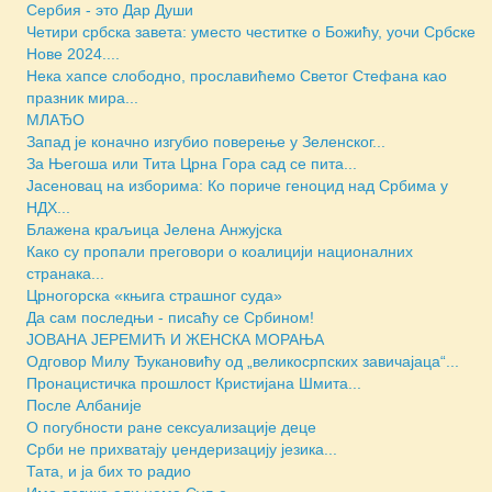
Сербия - это Дар Души
Четири србска завета: уместо честитке о Божићу, уочи Србске
Нове 2024....
Нека хапсе слободно, прославићемо Светог Стефана као
празник мира...
МЛАЂО
Запад је коначно изгубио поверење у Зеленског...
За Његоша или Тита Црна Гора сад се пита...
Јасеновац на изборима: Ко пориче геноцид над Србима у
НДХ...
Блажена краљица Јелена Анжујска
Како су пропали преговори о коалицији националних
странака...
Црногорска «књига страшног суда»
Да сам последњи - писаћу се Србином!
JОВАНА ЈЕРЕМИЋ И ЖЕНСКА МОРАЊА
Одговор Милу Ђукановићу од „великосрпских завичајаца“...
Пронацистичка прошлост Кристијана Шмита...
После Албаније
О погубности ране сексуализације деце
Срби не прихватају џендеризацију језика...
Тата, и ја бих то радио