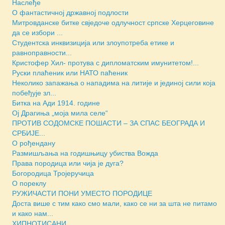
Наслеђе
О фантастичној државној подлости
Митровданске битке свједочe одлучност српске Херцеговине
да се избори ...
Студентска инквизиција или злоупотреба етике и
равноправности...
Кристофер Хил- протува с дипломатским имунитетом!...
Руски плаћеник или НАТО паћеник
Неколико запажања о нападима на литије и јединој сили која
побеђује зл...
Битка на Ади 1914. године
Ој Драгиња „моја мила селе“
ПРОТИВ СОДОМСКЕ ПОШАСТИ – ЗА СПАС БЕОГРАДА И
СРБИЈЕ...
О рођендану
Размишљања на годишњицу убиства Вожда
Права породица или чија је дуга?
Богородица Тројеручица
О пореклу
РУЖИЧАСТИ ПОНИ УМЕСТО ПОРОДИЦЕ
Доста више с тим како смо мали, како се ни за шта не питамо
и како нам...
ХИПНОТИСАНИ