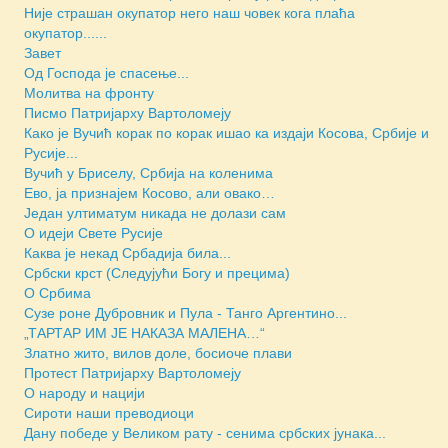
Није страшан окупатор него наш човек кога плаћа
окупатор......
Завет
Од Господа је спасење...
Молитва на фронту
Писмо Патријарху Вартоломеју
Како је Вучић корак по корак ишао ка издаји Косова, Србије и
Русије...
Вучић у Бриселу, Србија на коленима
Ево, ја признајем Косово, али овако…
Један ултиматум никада не долази сам
О идеји Свете Русије
Каква је некад Србадија била...
Србски крст (Следујући Богу и прецима)
О Србима
Сузе роне Дубровник и Пула - Танго Аргентино...
„ТАРТАР ИМ ЈЕ НАКАЗА МАЛЕНА…“
Златно жито, вилов доле, босиоче плави
Протест Патријарху Вартоломеју
О народу и нацији
Сироти наши преводиоци
Дану победе у Великом рату - сенима србских јунака...