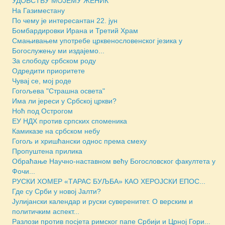
УДОВСТВУ МОЈЕМУ ЖЕНИК
На Газиместану
По чему је интересантан 22. јун
Бомбардировки Ирана и Третий Храм
Смањивањем употребе црквенословенског језика у
Богослужењу ми издајемо...
За слободу србском роду
Одредити приоритете
Чувај се, мој роде
Гогољева "Страшна освета"
Има ли јереси у Србској цркви?
Ноћ под Острогом
ЕУ НДХ против српских споменика
Камиказе на србском небу
Гогољ и хришћански однос према смеху
Пропуштена прилика
Обраћање Научно-наставном већу Богословског факултета у
Фочи...
РУСКИ ХОМЕР «ТАРАС БУЉБА» КАО ХЕРОЈСКИ ЕПОС...
Где су Срби у новој Јалти?
Јулијански календар и руски суверенитет. О верским и
политичким аспект...
Разлози против посјета римског папе Србији и Црној Гори...