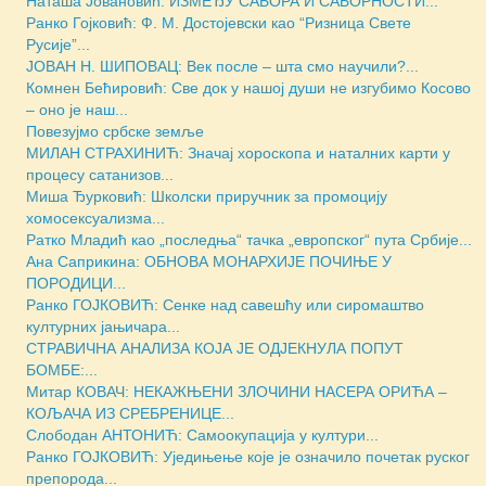
Наташа Јовановић: ИЗМЕЂУ САБОРА И САБОРНОСТИ...
Ранко Гојковић: Ф. М. Достојевски као “Ризница Свете
Русије”...
ЈОВАН Н. ШИПОВАЦ: Век после – шта смо научили?...
Комнен Бећировић: Све док у нашој души не изгубимо Косово
– оно је наш...
Повезујмо србске земље
МИЛАН СТРАХИНИЋ: Значај хороскопа и наталних карти у
процесу сатанизов...
Миша Ђурковић: Школски приручник за промоцију
хомосексуализма...
Ратко Младић као „последња“ тачка „европског“ пута Србије...
Ана Саприкина: ОБНОВА МОНАРХИЈЕ ПОЧИЊЕ У
ПОРОДИЦИ...
Ранко ГОЈКОВИЋ: Сенке над савешћу или сиромаштво
културних јањичара...
СТРАВИЧНА АНАЛИЗА КОЈА ЈЕ ОДЈЕКНУЛА ПОПУТ
БОМБЕ:...
Митар КОВАЧ: НЕКАЖЊЕНИ ЗЛОЧИНИ НАСЕРА ОРИЋА –
КОЉАЧА ИЗ СРЕБРЕНИЦЕ...
Слободан АНТОНИЋ: Самоокупација у култури...
Ранко ГОЈКОВИЋ: Уједињење које је означило почетак руског
препорода...