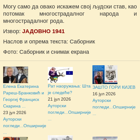
Могу само да овако искажем свој људски став, као
потомак многострадалног народа и
многострадалног рода.
Извор:
ЈАДОВНО 1941
Наслов и опрема текста: Саборник
Фото: Саборник и снимак екрана
Рат наоружања: Шта
Елена Екатерина
ЗАШТО ГОРИ КИЈЕВ
је следеће?
Рареш-Бранковић и
16 јул 2026
21 јул 2026
Георгиј Франциск
Ауторски
Ауторски
Скарина ...
погледи...
Опширније
погледи...
Опширније
23 јул 2026
...
...
Ауторски
погледи...
Опширније
...