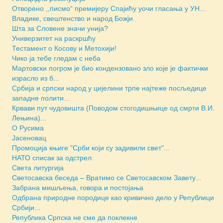
Отворено ,,писмо“ премијеру Спајићу уочи гласања у УН...
Владике, свештенство и народ Божји
Шта за Словене значи унија?
Универзитет на раскршћу
Тестамент о Косову и Метохији!
Чико ја тебе гледам с неба
Мартовски погром је био кондензовано зло које је фактички
израсло из б...
Србија и српски народ у цијелини трпе најтеже посљедице
западне полити...
Крвави пут чудовишта (Поводом стогодишњице од смрти В.И.
Лењина)...
О Русима
Јасеновац
Промоција књиге "Срби који су задивили свет"...
НАТО списак за одстрел
Света литургија
Светосавска беседа – Вратимо се Светосавском Завету...
Забрана мишљења, говора и постојања
Одбрана природне породице као кривично дело у Републици
Србији...
Република Српска не сме да поклекне