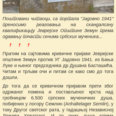
Поштовани читаоци, са портала "Јадовно 1941"
преносимо реаговања на скандалозну
квалификацију Јеврејске Општине Земун према
одавању почасти сенима србских мученика...
† † †
Пратим на сајтовима кривичне пријаве Јеврејске
општине Земун против УГ Јадовно 1941. из Бања
Луке и њеног председника др Душана Басташића.
Читам и трљам очи и питам се како смо до тога
дошли.
До тога да се кривичном пријавом прети због
одржаног помена и постављеног крста над
гробницом 6.500 српских мученичких душа,
побијених у логору Семлин (Anhaltelager
Semlin
), у
току Другог светског рата, у тадашњој Независној
Држави Хрватској. И то оних душа којима