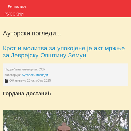
Реч пастира
РУССКИЙ
Ауторски погледи...
Крст и молитва за упокојене је акт мржње
за Јеврејску Општину Земун
Надређена категорија:
ССР
Категорија:
Ауторски погледи...
Објављено 23 октобар 2025
Гордана Достанић