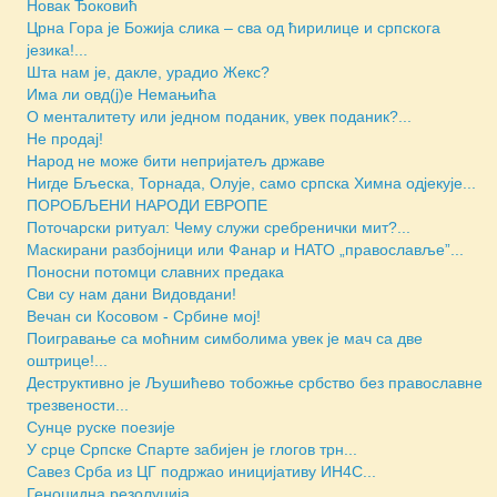
Новак Ђоковић
Црна Гора је Божија слика – сва од ћирилице и српскога
језика!...
Шта нам је, дакле, урадио Жекс?
Има ли овд(ј)е Немањића
О менталитету или једном поданик, увек поданик?...
Не продај!
Народ не може бити непријатељ државе
Нигде Бљеска, Торнада, Олује, само српска Химна одјекује...
ПОРОБЉЕНИ НАРОДИ ЕВРОПЕ
Поточарски ритуал: Чему служи сребренички мит?...
Маскирани разбојници или Фанар и НАТО „православље”...
Поносни потомци славних предака
Сви су нам дани Видовдани!
Вечан си Косовом - Србине мој!
Поигравање са моћним симболима увек је мач са две
оштрице!...
Деструктивно је Љушићево тобожње србство без православне
трезвености...
Сунце руске поезије
У срце Српске Спарте забијен је глогов трн...
Савез Срба из ЦГ подржао иницијативу ИН4С...
Геноцидна резолуција