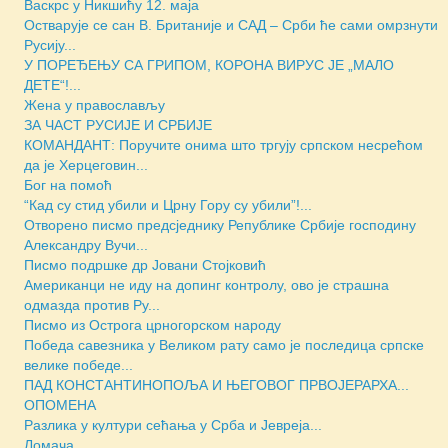
Васкрс у Никшићу 12. маја
Остварује се сан В. Британије и САД – Срби ће сами омрзнути
Русију...
У ПОРЕЂЕЊУ СА ГРИПОМ, КОРОНА ВИРУС ЈЕ „МАЛО
ДЕТЕ“!...
Жена у православљу
ЗА ЧАСТ РУСИЈЕ И СРБИЈЕ
КОМАНДАНТ: Поручите онима што тргују српском несрећом
да је Херцеговин...
Бог на помоћ
“Кад су стид убили и Црну Гору су убили”!...
Отворено писмо предсjеднику Републике Србије господину
Александру Вучи...
Писмо подршке др Јовани Стојковић
Американци не иду на допинг контролу, ово је страшна
одмазда против Ру...
Писмо из Острога црногорском народу
Победа савезника у Великом рату само је последица српске
велике победе...
ПАД КОНСТАНТИНОПОЉА И ЊЕГОВОГ ПРВОЈЕРАРХА...
ОПОМЕНА
Разлика у култури сећања у Срба и Јевреја...
Ломача