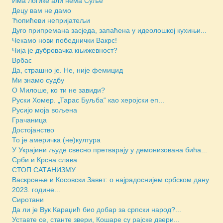
Има логике али нема Суље
Децу вам не дамо
Ћопићеви непријатељи
Дуго припремана засједа, запаћена у идеолошкој кухињи...
Чекамо нови победнички Вакрс!
Чија је дубровачка књижевност?
Врбас
Да, страшно је. Не, није фемицид
Ми знамо судбу
О Милоше, ко ти не завиди?
Руски Хомер. „Тарас Буљба“ као херојски еп...
Русијо моја вољена
Грачаница
Достојанство
То је америчка (не)култура
У Украјини људе свесно претварају у демонизована бића...
Срби и Крсна слава
СТОП САТАНИЗМУ
Васкрсење и Косовски Завет: о најрадоснијем србском дану
2023. године...
Сиротани
Да ли је Вук Караџић био добар за српски народ?...
Уставте се, станте звери, Кошаре су рајске двери...