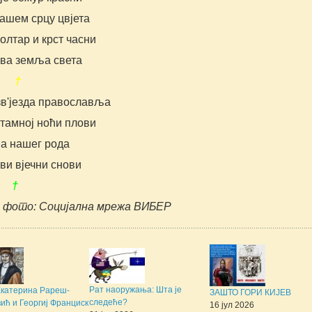
ашем срцу цвјета
олтар и крст часни
ва земља света
 †
зв'језда православља
 тамној ноћи плови
ја нашег рода
ви вјечни снови
 †
и фото: Социјална мрежа ВИБЕР
Рат наоружања: Шта је
Екатерина Рареш-
ЗАШТО ГОРИ КИЈЕВ
следеће?
ић и Георгиј Франциск
16 јул 2026