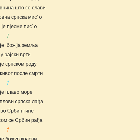
авнина што се слави
ковна српска мис' о
ј је пјесме пис' о
 †
 је бож'ја земља
су рајски врти
је српском роду
живот после смрти
 †
је плаво море
 плови српска лађа
ово Србин гине
вом се Србин рађа
 †
је божур красни