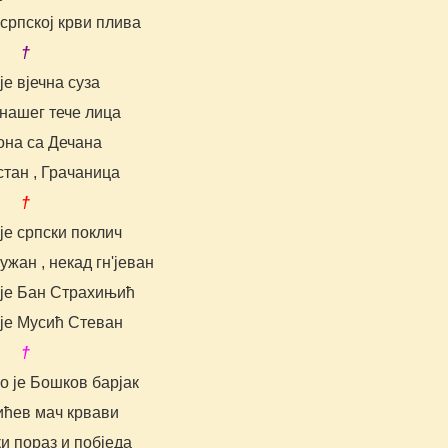
српској крви плива
 †
је вјечна суза
 нашег тече лица
она са Дечана
тан , Грачаница
 †
је српски поклич
ужан , некад гн'јеван
 је Бан Страхињић
 је Мусић Стеван
 †
во је Бошков барјак
ићев мач крвави
ки пораз и побједа