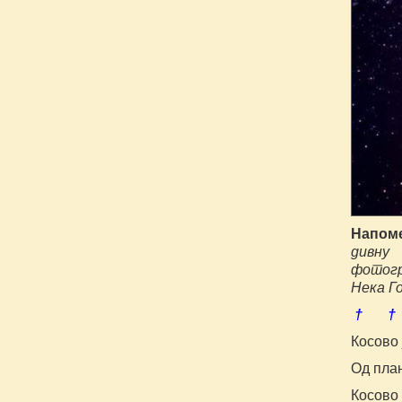
Напом
дивну
фотогр
Нека Г
† †
Косово
Од пла
Косово