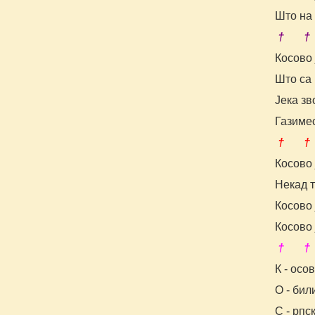
Што на 
† †
Косово 
Што са
Јека зв
Газимес
† †
Косово 
Некад т
Косово
Косово
† †
К - осо
О - бил
С - рпс