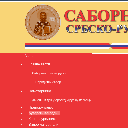
Menu
Главне вести
Саборник србско-руски
Породични сабор
Паметарница
Данашњи дан у србској и руској историји
Препоручујемо
Ауторски погледи...
Колона уредника
Видео материјали