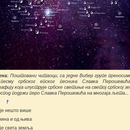
ена:
Поштовани читаоци, са једне Вибер групе преносим
 песму србског епског песника Славка Перошевића
афију која илуструје србске светиње на светој србској з
оспод подржи перо Славка Перошевића на
многаја љета...
 †
 је нешто више
нина и од њива
 је света земља