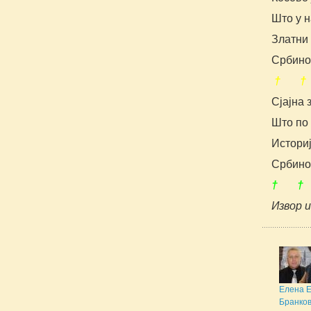
Што у н
Златни 
Србино
† †
Сјајна 
Што по
Истори
Србино
† †
Извор 
Елена 
Бранков