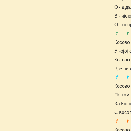
О - д д
В - ије
O - којо
† †
Косово
У којој 
Косово 
Вјечни 
† †
Косово 
По ком
За Кос
С Косо
† †
Косово 