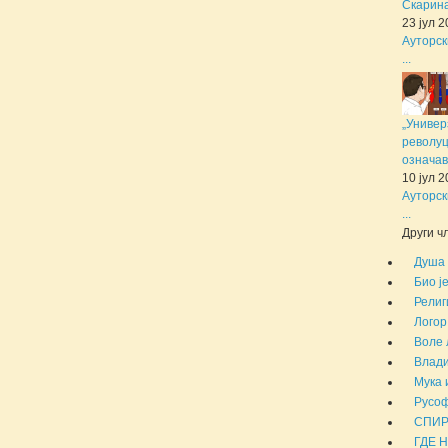
Скарина 
23 јул 
Ауторск
...
„Универ
револуц
означав
10 јул 
Ауторск
...
Други чл
Душа 
Био ј
Религ
Логор
Воле 
Влади
Мука 
Русоф
СПИР
ГДЕ 