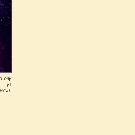
о ову
, уз
емљи.