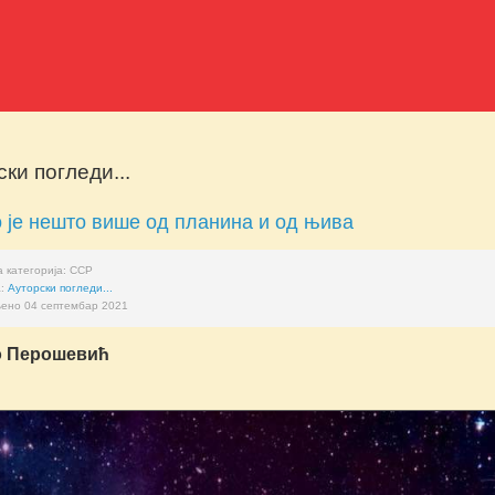
ки погледи...
 је нешто више од планина и од њива
 категорија:
ССР
а:
Ауторски погледи...
ено 04 септембар 2021
о Перошевић