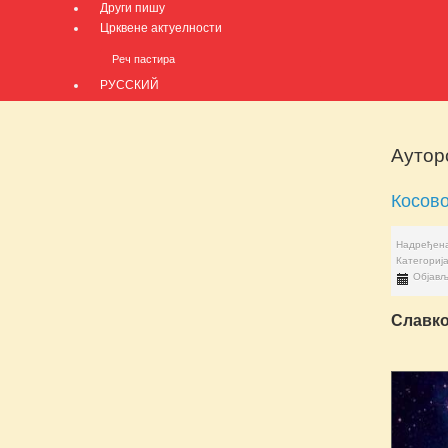
Други пишу
Црквене актуелности
Реч пастира
РУССКИЙ
Ауторс
Косово
Надређена
Категориј
Објављ
Славк