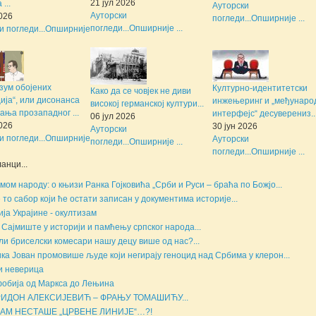
21 јул 2026
...
Ауторски
Ауторски
2026
погледи...
Опширније ...
погледи...
Опширније ...
и погледи...
Опширније
зум обојених
Културно-идентитетски
Како да се човјек не диви
ија“, или дисонанса
инжењеринг и „међунаро
високој германској култури...
ања прозападног ...
интерфејс“ десуверениз..
06 јул 2026
2026
30 јун 2026
Ауторски
и погледи...
Опширније
Ауторски
погледи...
Опширније ...
погледи...
Опширније ...
анци...
мом народу: о књизи Ранка Гојковића „Срби и Руси – браћа по Божјо...
е то сабор који ће остати записан у документима историје...
ија Украјине - окултизам
 Сајмиште у историји и памћењу српског народа...
ли бриселски комесари нашу децу више од нас?...
ка Јован промовише људе који негирају геноцид над Србима у клерон...
и неверица
обија од Маркса до Лењина
ИДОН АЛЕКСИЈЕВИЋ – ФРАЊУ ТОМАШИЋУ...
НАМ НЕСТАШЕ „ЦРВЕНЕ ЛИНИЈЕ“…?!