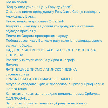
Бог на помоћ
“Кад су стид убили и Црну Гору су убили”!...
Отворено писмо предсjеднику Републике Србије господину
Александру Вучи...
Писмо подршке др Јовани Стојковић
Американци не иду на допинг контролу, ово је страшна
одмазда против Ру...
Писмо из Острога црногорском народу
Победа савезника у Великом рату само је последица српске
велике победе...
ПАД КОНСТАНТИНОПОЉА И ЊЕГОВОГ ПРВОЈЕРАРХА...
ОПОМЕНА
Разлика у култури сећања у Срба и Јевреја...
Ломача
ЛАТИНИЦА ЈЕ ПИСМО ЛАТИНСКОГ ЈЕЗИКА
Јасеновац и ја
ГРАЂА КОЈА РАЗОБЛИЧАВА ЗЛЕ НАМЕРЕ
Актуелно страдање Српске православне цркве у Црној Гори и
његова генез...
Контитуитет хрватске геноцидне политике према Србима...
ОДЛИКОВАЊЕ
Зашто сам потписао апел за одбрану јасеновачких
новомученика...