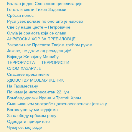
Балкан је део Словенске цивилизације
Гогољ и свети Тихон Задонски
Србски понос
Руси увек долазе по оно што је њихово
Све су наше цесте – Петровачке
Олуја је срамота која се слави
АНЂЕОСКИ ХОР ЗА ПРЕБИЛОВЦЕ
Закрили нас Пресвета Твојом трећом руком...
Јакове, не даље од резиденције!
Војводи Живојину Мишићу
ТЕРРОРИСТА — ТЕРРОРИСТИ...
СЛОМ ХАЗАРИЈЕ
Спасење преко књиге
УДОВСТВУ МОЈЕМУ ЖЕНИК
На Газиместану
По чему је интересантан 22. јун
Бомбардировки Ирана и Третий Храм
Смањивањем употребе црквенословенског језика у
Богослужењу ми издајемо...
За слободу србском роду
Одредити приоритете
Чувај се, мој роде