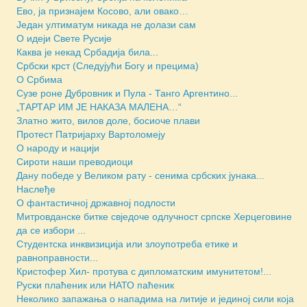
Ево, ја признајем Косово, али овако…
Један ултиматум никада не долази сам
О идеји Свете Русије
Каква је некад Србадија била...
Србски крст (Следујући Богу и прецима)
О Србима
Сузе роне Дубровник и Пула - Танго Аргентино...
„ТАРТАР ИМ ЈЕ НАКАЗА МАЛЕНА…“
Златно жито, вилов доле, босиоче плави
Протест Патријарху Вартоломеју
О народу и нацији
Сироти наши преводиоци
Дану победе у Великом рату - сенима србских јунака...
Наслеђе
О фантастичној државној подлости
Митровданске битке свједочe одлучност српске Херцеговине
да се избори ...
Студентска инквизиција или злоупотреба етике и
равноправности...
Кристофер Хил- протува с дипломатским имунитетом!...
Руски плаћеник или НАТО паћеник
Неколико запажања о нападима на литије и јединој сили која