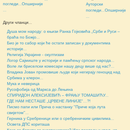
погледи...
Опширније
Ауторски
...
погледи...
Опширније
...
Други чланци...
Душа мом народу: о књизи Ранка Гојковића „Срби и Руси –
браћа по Божјо...
Био је то сабор који ће остати записан у документима
историје...
Религија Украјине - окултизам
Логор Сајмиште у историји и памћењу српског народа...
Воле ли бриселски комесари нашу децу више од нас?...
Владика Јован промовише људе који негирају геноцид над
Србима у клерон...
Мука и неверица
Русофобија од Маркса до Лењина
СПИРИДОН АЛЕКСИЈЕВИЋ – ФРАЊУ ТОМАШИЋУ...
ГДЕ НАМ НЕСТАШЕ „ЦРВЕНЕ ЛИНИЈЕ“…?!
Писмо папи или Прича о настанку ''Приче која лута
свијетом''...
Герника у Сребреници или о сребреничким цивилима...
Освета ДПС кориташа
Како се борити са гностицизмом? Или последњи краљ из