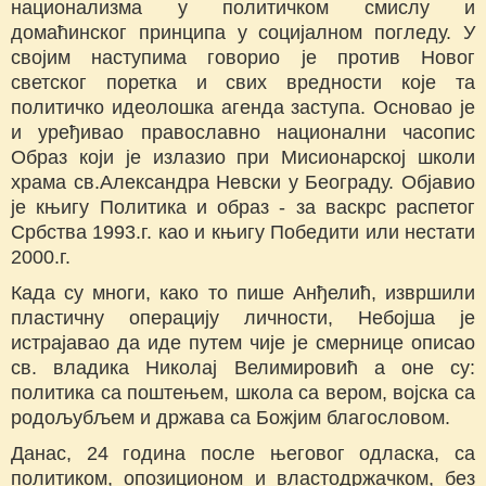
национализма у политичком смислу и
домаћинског принципа у социјалном погледу. У
својим наступима говорио је против Новог
светског поретка и свих вредности које та
политичко идеолошка агенда заступа. Основао је
и уређивао православно национални часопис
Образ који је излазио при Мисионарској школи
храма св.Александра Невски у Београду. Објавио
је књигу Политика и образ - за васкрс распетог
Србства 1993.г. као и књигу Победити или нестати
2000.г.
Када су многи, како то пише Анђелић, извршили
пластичну операцију личности, Небојша је
истрајавао да иде путем чије је смернице описао
св. владика Николај Велимировић а оне су:
политика са поштењем, школа са вером, војска са
родољубљем и држава са Божјим благословом.
Данас, 24 година после његовог одласка, са
политиком, опозиционом и властодржачком, без