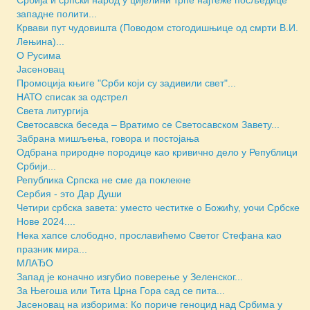
западне полити...
Крвави пут чудовишта (Поводом стогодишњице од смрти В.И.
Лењина)...
О Русима
Јасеновац
Промоција књиге "Срби који су задивили свет"...
НАТО списак за одстрел
Света литургија
Светосавска беседа – Вратимо се Светосавском Завету...
Забрана мишљења, говора и постојања
Одбрана природне породице као кривично дело у Републици
Србији...
Република Српска не сме да поклекне
Сербия - это Дар Души
Четири србска завета: уместо честитке о Божићу, уочи Србске
Нове 2024....
Нека хапсе слободно, прославићемо Светог Стефана као
празник мира...
МЛАЂО
Запад је коначно изгубио поверење у Зеленског...
За Његоша или Тита Црна Гора сад се пита...
Јасеновац на изборима: Ко пориче геноцид над Србима у