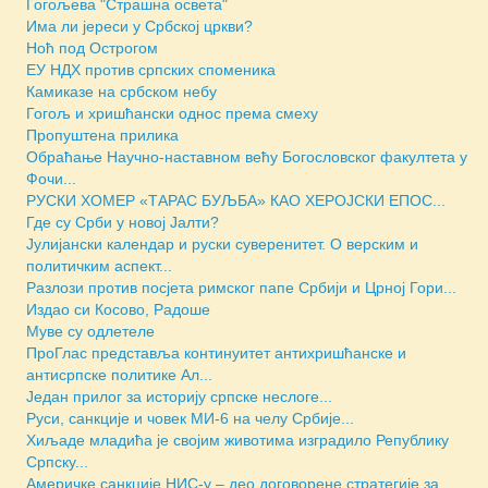
Гогољева "Страшна освета"
Има ли јереси у Србској цркви?
Ноћ под Острогом
ЕУ НДХ против српских споменика
Камиказе на србском небу
Гогољ и хришћански однос према смеху
Пропуштена прилика
Обраћање Научно-наставном већу Богословског факултета у
Фочи...
РУСКИ ХОМЕР «ТАРАС БУЉБА» КАО ХЕРОЈСКИ ЕПОС...
Где су Срби у новој Јалти?
Јулијански календар и руски суверенитет. О верским и
политичким аспект...
Разлози против посјета римског папе Србији и Црној Гори...
Издао си Косово, Радоше
Муве су одлетеле
ПроГлас представља континуитет антихришћанске и
антисрпске политике Ал...
Један прилог за историју српске неслоге...
Руси, санкције и човек МИ-6 на челу Србије...
Хиљаде младића је својим животима изградило Републику
Српску...
Америчкe санкције НИС-у – део договорене стратегије за