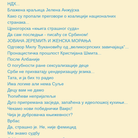
НДХ...
Блажена краљица Јелена Анжујска
Како су пропали преговори о коалицији националних
странака...
Црногорска «књига страшног суда»
Да сам последњи - писаћу се Србином!
JОВАНА ЈЕРЕМИЋ И ЖЕНСКА МОРАЊА
Одговор Милу Ђукановићу од „великосрпских завичајаца“...
Пронацистичка прошлост Кристијана Шмита...
После Албаније
О погубности ране сексуализације деце
Срби не прихватају џендеризацију језика...
Тата, и ја бих то радио
Има логике али нема Суље
Децу вам не дамо
Ћопићеви непријатељи
Дуго припремана засједа, запаћена у идеолошкој кухињи...
Чекамо нови победнички Вакрс!
Чија је дубровачка књижевност?
Врбас
Да, страшно је. Не, није фемицид
Ми знамо судбу