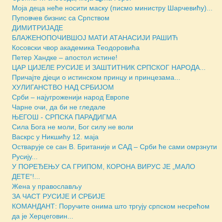
Моја деца неће носити маску (писмо министру Шарчевићу)...
Пуповчев бизнис са Српством
ДИМИТРИЈАДЕ
БЛАЖЕНОПОЧИВШОЈ МАТИ АТАНАСИЈИ РАШИЋ
Косовски чвор академика Теодоровића
Петер Хандке – апостол истине!
ЦАР ЦИЈЕЛЕ РУСИЈЕ И ЗАШТИТНИК СРПСКОГ НАРОДА...
Причајте дјеци о истинском принцу и принцезама...
ХУЛИГАНСТВО НАД СРБИЈОМ
Срби – најугроженији народ Европе
Чарне очи, да би не гледале
ЊЕГОШ - СРПСКА ПАРАДИГМА
Сила Бога не моли, Бог силу не воли
Васкрс у Никшићу 12. маја
Остварује се сан В. Британије и САД – Срби ће сами омрзнути
Русију...
У ПОРЕЂЕЊУ СА ГРИПОМ, КОРОНА ВИРУС ЈЕ „МАЛО
ДЕТЕ“!...
Жена у православљу
ЗА ЧАСТ РУСИЈЕ И СРБИЈЕ
КОМАНДАНТ: Поручите онима што тргују српском несрећом
да је Херцеговин...