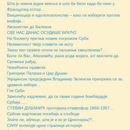
Шта је химна једне земље и шта би било када би неко у
Француској оспор...
Вакцинација и идолопоклонство – како се изборити против
мафије...
Авганистан до Балкана
СВЕ НАС ДАНАС ОСУДИШЕ БРАЋО
На Космету претње новим погромом Срба
Независност твоју славити не могу
Закон као правни основ за хапшење свештеника?...
Боле ли Вас, Абазовићу, ране рода мојега, ил’ мислите да
Српкиње рађај...
Чомићкина правила
Григорије Палама и Цар Душан
Украјински предсједник Владимир Зеленски припрема се за
црквене изборе...
Гле Срби
Замолићу надлежне, да се сваке године бомбардује
Србија…...
СТЕВАН ДУШАНИЋ протојереј-ставрофор 1866-1957...
Србске мартовске погибије и слободе
Знате ли, аблеци, шта је и ко је Црногорац?!...
САНУ исписује црне странице историје