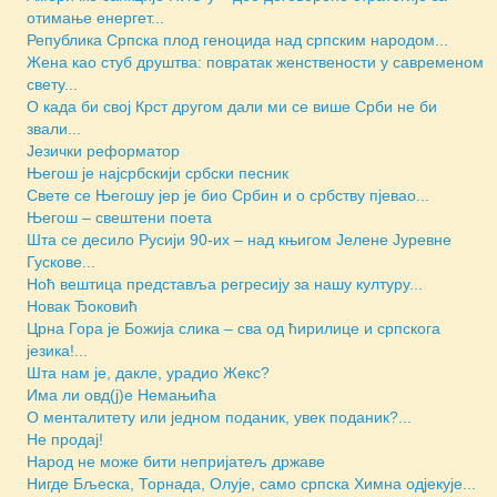
отимање енергет...
Репуб­ли­ка Српска плод геноцида над српским народом...
Жена као стуб друштва: повратак женствености у савременом
свету...
О када би свој Крст другом дали ми се више Срби не би
звали...
Језички реформатор
Његош је најсрбскији србски песник
Свете се Његошу јер је био Србин и о србству пјевао...
Његош – свештени поета
Шта се десило Русији 90-их – над књигом Јелене Јуревне
Гускове...
Ноћ вештица представља регресију за нашу културу...
Новак Ђоковић
Црна Гора је Божија слика – сва од ћирилице и српскога
језика!...
Шта нам је, дакле, урадио Жекс?
Има ли овд(ј)е Немањића
О менталитету или једном поданик, увек поданик?...
Не продај!
Народ не може бити непријатељ државе
Нигде Бљеска, Торнада, Олује, само српска Химна одјекује...