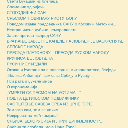
Свети Вукашин из Клепаца
Споменик од ријечи
СТОГОДИШЊИ САН
СРБСКОМ НОВИНАРУ РИСТУ ЂОГУ
Поводом изјаве председника САНУ о Косову и Метохији...
Неограничене дубине неморалности…
Зашто протест испред САНУ
ВРАЋАЊЕ ЗАВЈЕТНЕ КАПЕЛЕ НА ЛОВЋЕН ЈЕ ВАСКРСНУЋЕ
СРПСКОГ НАРОДА...
ПРЕСУДА ПЛАТОНОВУ – ПРЕСУДА РУСКОМ НАРОДУ...
КРУНИСАЊЕ ЛОВЋЕНА
РУСИ НИСУ ИЗДАЛИ
Оковани Његош или о последњој митрополитовој бесједи...
„Велика Албанија“: замка за Србију и Русију...
Пси рата и џукеле мира
О корономанији
„УМРЕТИ СА ПЕСМОМ НА УСТИМА…“
ПОШТА ЦЕТИЊСКОМ ПОДВИЖНИКУ
САОПШТЕЊЕ САВЕЗА СРБА ИЗ ЦРНЕ ГОРЕ
Замлата сам, тим се дичим
Невјероватна моћ тамјана!
СРБИЈА, БЕЛОРУСИЈА И „ПРИНЦИПИЈЕЛНОСТ“...
Срећна ти слобода, моја Црна Горо!