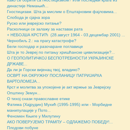
династије Немањић...
Гностицизам. Шта ја мислим о Епштајновим фајловима...
Слобода је сјајна зора
Руско или јеврејско питање?
Расколници се залажу за наставак рата
+ НЕБОЈША КРСТИЋ (28.август 1964 - 03.децембар 2001) ...
Чернобиљ 2.: на прагу катастрофе?
Бели господар и разочаране поглавице
Шта је то Јевреј по питању хришћанске цивилизације?...
О ГЕОПОЛИТИЧКОЈ БЕСПОТРЕБНОСТИ УКРАЈИНСКЕ
ДРЖАВЕ...
Да ли је Горски вијенац твој, владико?
ОСВРТ НА ОКРУЖНУ ПОСЛАНИЦУ ПАТРИЈАРХА
ВАРТОЛОМЕЈА...
Крст и молитва за упокојене је акт мржње за Јеврејску
Општину Земун...
О тихој снази православне етике
Фатима (Хајрудин) Мухић (1995-1995) или - Морбидне
манипулације у Пото...
Феномен Књиге у Милутину
АКО ПОВЕРУЈЕМО ТРАМПУ – ОДЛАЖЕМО ПОБЕДУ!...
Плодови побуне