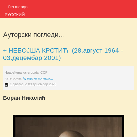
Реч пастира
РУССКИЙ
Ауторски погледи...
+ НЕБОЈША КРСТИЋ (28.август 1964 -
03.децембар 2001)
Надређена категорија:
ССР
Категорија:
Ауторски погледи...
Објављено 03 децембар 2025
Боран Николић