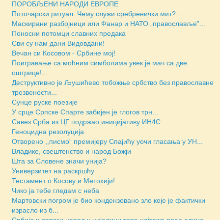
ПОРОБЉЕНИ НАРОДИ ЕВРОПЕ
Поточарски ритуал: Чему служи сребренички мит?...
Маскирани разбојници или Фанар и НАТО „православље”...
Поносни потомци славних предака
Сви су нам дани Видовдани!
Вечан си Косовом - Србине мој!
Поигравање са моћним симболима увек је мач са две
оштрице!...
Деструктивно је Љушићево тобожње србство без православне
трезвености...
Сунце руске поезије
У срце Српске Спарте забијен је глогов трн...
Савез Срба из ЦГ подржао иницијативу ИН4С...
Геноцидна резолуција
Отворено ,,писмо“ премијеру Спајићу уочи гласања у УН...
Владике, свештенство и народ Божји
Шта за Словене значи унија?
Универзитет на раскршћу
Тестамент о Косову и Метохији!
Чико ја тебе гледам с неба
Мартовски погром је био кондензовано зло које је фактички
израсло из б...
Србија и српски народ у цијелини трпе најтеже посљедице