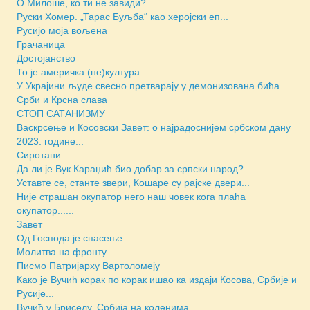
О Милоше, ко ти не завиди?
Руски Хомер. „Тарас Буљба“ као херојски еп...
Русијо моја вољена
Грачаница
Достојанство
То је америчка (не)култура
У Украјини људе свесно претварају у демонизована бића...
Срби и Крсна слава
СТОП САТАНИЗМУ
Васкрсење и Косовски Завет: о најрадоснијем србском дану
2023. године...
Сиротани
Да ли је Вук Караџић био добар за српски народ?...
Уставте се, станте звери, Кошаре су рајске двери...
Није страшан окупатор него наш човек кога плаћа
окупатор......
Завет
Од Господа је спасење...
Молитва на фронту
Писмо Патријарху Вартоломеју
Како је Вучић корак по корак ишао ка издаји Косова, Србије и
Русије...
Вучић у Бриселу, Србија на коленима