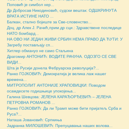
Поповић је симбол хер...
Др Добросав Никодиновић, судски вештак: ОДШКРИНУТА
ВРАТА ИСТИНЕ НАТО ...
Балкан, стално бојиште за Све-словенство...
Доц. др Алек Ј. Рачић,прим.др сци.: Здравствене последице
НАТО бомбард...
НА ОВО НИ ЈЕДАН ЖИВИ СРБИН НЕМА ПРАВО ДА ЋУТИ: У
Загребу постављају сп...
Хитлер обмануо не само Стаљина
Драгомир АНТОНИЋ: ВОДИТЕ РАЧУНА. ОДОЗГО СЕ СВЕ
ВИДИ...
Шта је Русији донела Фебруарска револуција?...
Ранко ГОЈКОВИЋ: Демократија је велика лаж нашег
времена...
МИТРОПОЛИТ АНТОНИЈЕ ХРАПОВИЦКИ: Поводом
осамдесете годишњице упокојења...
Галина Шевцова: ЈЕЛЕНА КАРАЂОРЂЕВИЋ – ЈЕЛЕНА
ПЕТРОВНА РОМАНОВ ...
Ранко ГОЈКОВИЋ: Да ли Трамп може бити пријатељ Срба и
Руса?...
Наташа Јовановић: Српкиња
Јадранка МИЛОШЕВИЋ: Препуцавања наших волова...