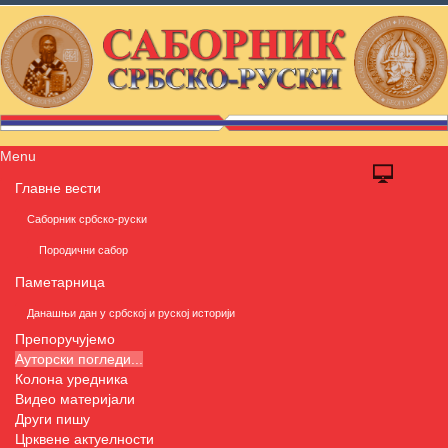
Menu
Главне вести
Саборник србско-руски
Породични сабор
Паметарница
Данашњи дан у србској и руској историји
Препоручујемо
Ауторски погледи...
Колона уредника
Видео материјали
Други пишу
Црквене актуелности