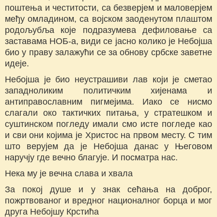
поштења и честитости, са безверјем и маловерјем
међу омладином, са војском заоденутом плаштом
родољубља које подразумева дефиловање са
заставама НОБ-а, види се јасно колико је Небојша
био у праву залажући се за обнову србске заветне
идеје.
Небојша је био неустрашиви лав који је сметао
западноликим политичким хијенама и
антиправославним пигмејима. Иако се нисмо
слагали око тактичких питања, у стратешком и
суштинском погледу имали смо исте погледе као
и сви они којима је Христос на првом месту. С тим
што верујем да је Небојша данас у Његовом
наручју где вечно благује. И посматра нас.
Нека му је вечна слава и хвала
За покој душе и у знак сећања на доброг,
пожртвованог и вредног националног борца и мог
друга Небојшу Крстића