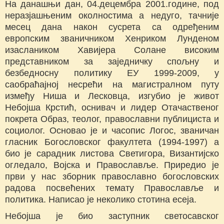
На данашњи дан, 04.децембра 2001.године, под
неразјашњеним околностима а недуго, тачније
месец дана након сусрета са одређеним
европским званичником Хенриком Лунденом
изаслаником Хавијера Солане високим
представником за заједничку спољну и
безбедносну политику ЕУ 1999-2009, у
саобраћајној несрећи на магистралном путу
између Ниша и Лесковца, изгубио је живот
Небојша Крстић, оснивач и лидер Отачаственог
покрета Образ, теолог, православни публициста и
социолог. Основао је и часопис Логос, званичан
гласник Богословског факултета (1994-1997) а
био је сарадник листова Светигора, Византијско
огледало, Војска и Православље. Приредио је
први у нас зборник православно богословских
радова посвећених темату Православље и
политика. Написао је неколико стотина есеја.
Небојша је био заступник светосавског