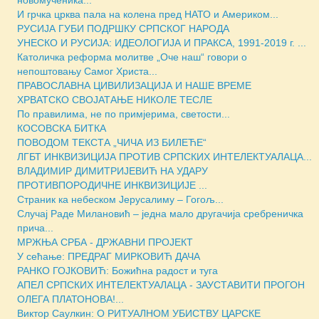
И грчка црква пала на колена пред НАТО и Америком...
РУСИЈА ГУБИ ПОДРШКУ СРПСКОГ НАРОДА
УНЕСКО И РУСИЈА: ИДЕОЛОГИЈА И ПРАКСА, 1991-2019 г. ...
Католичка реформа молитве „Оче наш“ говори о
непоштовању Самог Христа...
ПРАВОСЛАВНА ЦИВИЛИЗАЦИЈА И НАШЕ ВРЕМЕ
ХРВАТСКО СВОЈАТАЊЕ НИКОЛЕ ТЕСЛЕ
По правилима, не по примјерима, светости...
КОСОВСКА БИТКА
ПОВОДОМ ТЕКСТА „ЧИЧА ИЗ БИЛЕЋЕ“
ЛГБТ ИНКВИЗИЦИЈА ПРОТИВ СРПСКИХ ИНТЕЛЕКТУАЛАЦА...
ВЛАДИМИР ДИМИТРИЈЕВИЋ НА УДАРУ
ПРОТИВПОРОДИЧНЕ ИНКВИЗИЦИЈЕ ...
Страник ка небеском Јерусалиму – Гогољ...
Случај Раде Милановић – једна мало другачија сребреничка
прича...
МРЖЊА СРБА - ДРЖАВНИ ПРОЈЕКТ
У сећање: ПРЕДРАГ МИРКОВИЋ ДАЧА
РАНКО ГОЈКОВИЋ: Божићна радост и туга
АПЕЛ СРПСКИХ ИНТЕЛЕКТУАЛАЦА - ЗАУСТАВИТИ ПРОГОН
ОЛЕГА ПЛАТОНОВА!...
Виктор Саулкин: О РИТУАЛНОМ УБИСТВУ ЦАРСКЕ