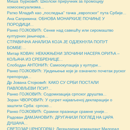
Миша Ђурковић: Школски приручник за промоцију
хомосексуализма...
Ратко Младић као „последња“ тачка „европског“ пута Србије...
Ана Саприкина: ОБНОВА МОНАРХИЈЕ ПОЧИЊЕ У
ПОРОДИЦИ...
Ранко ГОЈКОВИЋ: Сенке над савешћу или сиромаштво
културних јањичара...
СТРАВИЧНА АНАЛИЗА КОЈА ЈЕ ОДЈЕКНУЛА ПОПУТ
БОМБЕ:...
Митар КОВАЧ: НЕКАЖЊЕНИ ЗЛОЧИНИ НАСЕРА ОРИЋА –
КОЉАЧА ИЗ СРЕБРЕНИЦЕ...
Слободан АНТОНИЋ: Самоокупација у култури...
Ранко ГОЈКОВИЋ: Уједињење које је означило почетак руског
препорода...
Др Јована Стојковић: КАКО СУ СРБИ ПОСТАЛИ
ПАВЛОВЉЕВИ ПСИ?...
Ранко ГОЈКОВИЋ: Содомизација српског друштва...
Зоран ЧВОРОВИЋ: У сусрет најављеној декларацији о
заштити Срба: српско...
Ранко ГОЈКОВИЋ: Срамни празници срамне уније...
Радован ДАМЈАНОВИЋ: ДРУГАЧИЈИ ПОГЛЕД НА ЦАРА
ДУШАНА...
СВЕТОЗАР ЦРНОГОРАЦ: Легендарни командант Милорад