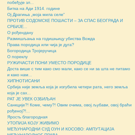
побеђује зл...
Битка на Ади 1914. године
Ој Драгиња „моја мила селе“
ПРОТИВ СОДОМСКЕ ПОШАСТИ – ЗА СПАС БЕОГРАДА И
СРБИЈЕ...
О рођендану
Размишљања на годишњицу убиства Вожда
Права породица или чија је дуга?
Богородица Тројеручица
О пореклу
РУЖИЧАСТИ ПОНИ УМЕСТО ПОРОДИЦЕ
Доста више с тим како смо мали, како се ни за шта не питамо
и како нам...
ХИПНОТИСАНИ
Србија није земља која је изгубила четири рата, него земља
која је сах...
РАТ ЈЕ УВЕК ОЗБИЉАН
Санкције?! Коме, чему?! Овим очима, овој љубави, овој браћи
рођеној?!...
Ярость благородная
УТОПИЈА КОЈУ ЖИВИМО
МЕЂУНАРОДНИ СУД ОУН И КОСОВО: АМПУТАЦИЈА
МЕЂУНАРОДНОГ ПРАВА...