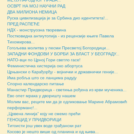
ОСВРТ НА МОЈ НАУЧНИ РАД
ДВА МИЛИОНА НЕМИЦА
Руска цивилизација је за Србина дио идентитета!...
ПРЕД РАСПЕЋЕ
НДХ - монструозна творевина
Постковидна антиутопија - из рецензије књиге Павела
Тихомирова...
Гогољева молитва у песми Пресветој Богородици...
ЗАПАДНИ ФОНДОВИ У БОРБИ ЗА ВЛАСТ У БЕОГРАДУ...
НАТО-вци по Црној Гори светло гасе!
Феминистичка хистерија око абортуса
Црњански о Карађорђу - војнички и државнички геније...
Има робља што се ланцима радују
Спорно календарско питање
Манастир Придворица - светиња рођена из крви мученика...
Ево опет мрака у дворишту нашем
Молим вас, реците ми да је одликовање Марине Абрамовић
перформанс!...
„Црвена линија“ коју не смемо прећи
ГЕНОЦИД У ПРИДВОРИЦИ
Титоисти још увек воде грађански рат
Косово је нешто више од планина и од њива...