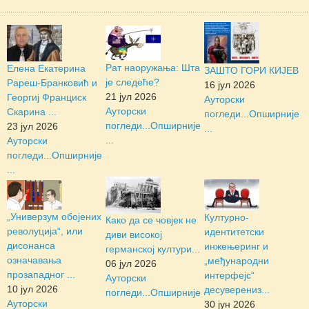
Рат наоружања: Шта
Елена Екатерина
ЗАШТО ГОРИ КИЈЕВ
је следеће?
Рареш-Бранковић и
16 јул 2026
21 јул 2026
Георгиј Франциск
Ауторски
Ауторски
Скарина ...
погледи...
Опширније
погледи...
Опширније
23 јул 2026
...
...
Ауторски
погледи...
Опширније
...
„Универзум обојених
Културно-
Како да се човјек не
револуција“, или
идентитетски
диви високој
дисонанса
инжењеринг и
германској култури...
означавања
„међународни
06 јул 2026
прозападног ...
интерфејс“
Ауторски
10 јул 2026
десуверениз...
погледи...
Опширније
Ауторски
30 јун 2026
...