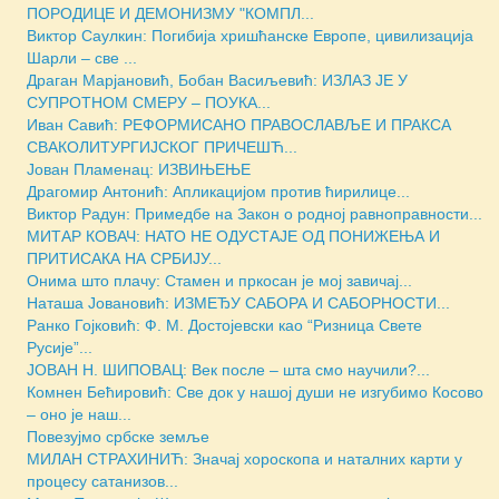
ПОРОДИЦЕ И ДЕМОНИЗМУ "КОМПЛ...
Виктор Саулкин: Погибија хришћанске Европе, цивилизација
Шарли – све ...
Драган Марјановић, Бобан Васиљевић: ИЗЛАЗ ЈЕ У
СУПРОТНОМ СМЕРУ – ПОУКА...
Иван Савић: РЕФОРМИСАНО ПРАВОСЛАВЉЕ И ПРАКСА
СВАКОЛИТУРГИЈСКОГ ПРИЧЕШЋ...
Јован Пламенац: ИЗВИЊЕЊЕ
Драгомир Антонић: Апликацијом против ћирилице...
Виктор Радун: Примедбе на Закон о родној равноправности...
МИТАР КОВАЧ: НАТО НЕ ОДУСТАЈЕ ОД ПОНИЖЕЊА И
ПРИТИСАКА НА СРБИЈУ...
Онима што плачу: Стамен и пркосан је мој завичај...
Наташа Јовановић: ИЗМЕЂУ САБОРА И САБОРНОСТИ...
Ранко Гојковић: Ф. М. Достојевски као “Ризница Свете
Русије”...
ЈОВАН Н. ШИПОВАЦ: Век после – шта смо научили?...
Комнен Бећировић: Све док у нашој души не изгубимо Косово
– оно је наш...
Повезујмо србске земље
МИЛАН СТРАХИНИЋ: Значај хороскопа и наталних карти у
процесу сатанизов...