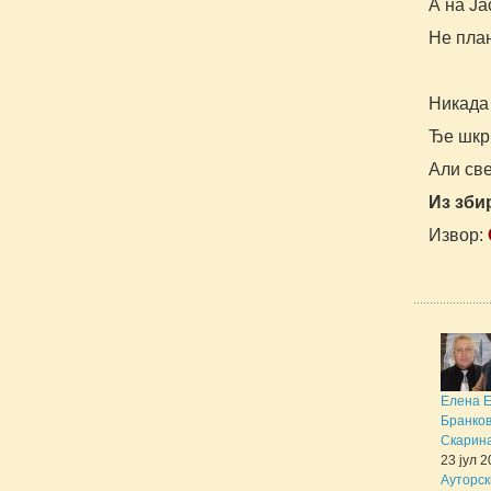
А на Ја
Не пла
Никада 
Ђе шкр
Али све
Из зби
Извор:
Елена 
Бранков
Скарина 
23 јул 
Ауторск