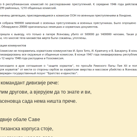
командант дивизије рече:
лим другови, а вјерујем да то знате и ви,
Јасеновца сада нема ништа прече.
 двије обале Саве
тизанска корпуса стоје,