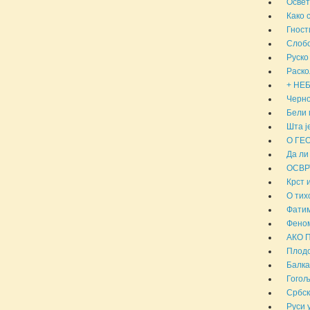
Освет
Како 
Гност
Слобо
Руско
Раско
+ НЕБ
Черно
Бели 
Шта ј
О ГЕ
Да ли
ОСВР
Крст 
О тих
Фатим
Феном
АКО 
Плодо
Балка
Гогољ
Србск
Руси 