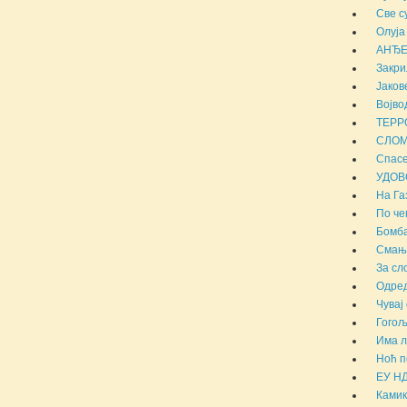
Све с
Олуја
АНЂЕ
Закри
Јаков
Војво
ТЕРР
СЛОМ
Спасе
УДОВ
На Га
По че
Бомба
Смањи
За сл
Одред
Чувај 
Гогољ
Има л
Ноћ п
ЕУ НД
Камик