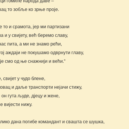
ици гомиле народа даве –
ац то зобље ко зрње проје.
је то и срамота, јер ми партизани
па и у свијету, већ беремо славу,
ас пита, а ми не знамо рећи,
ој аждаји не покушамо одврнути главу,
је смо од ње снажнији и већи.“
 свијет у чудо блене,
овац и даље транспорти нејачи стижу,
он гута људе, дјецу и жене,
е вијести нижу.
лико дана погибе командант и свашта се шушка,