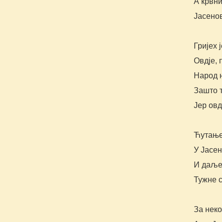
А крвн
Јасенов
Гријех 
Овдје, 
Народ н
Зашто т
Јер овд
Ћутање,
У Јасен
И даље 
Тужне с
За неко