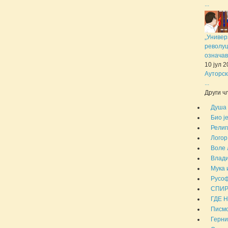
...
„Универ
револуц
означав
10 јул 
Ауторск
...
Други чл
Душа 
Био ј
Религ
Логор
Воле 
Влади
Мука 
Русоф
СПИР
ГДЕ 
Писмо
Герни