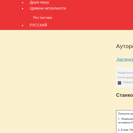
Други пишу
Црквене актуелности
Реч пастира
РУССКИЙ
Ауторс
Јасен
Надређена
Категориј
Објављ
Станко