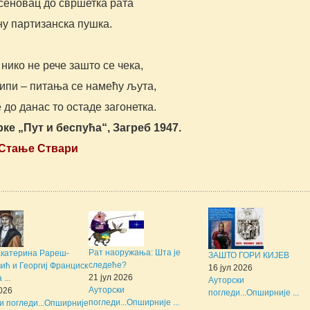
сеновац до свршетка рата
ну партизанска пушка.
нико не рече зашто се чека,
ипи – питања се намећу љута,
 до данас то остаде загонетка.
рке „Пут и беспућа“, Загреб 1947
.
Стање Ствари
Рат наоружања: Шта је
Екатерина Рареш-
ЗАШТО ГОРИ КИЈЕВ
следеће?
ић и Георгиј Франциск
16 јул 2026
21 јул 2026
...
Ауторски
Ауторски
2026
погледи...
Опширније ...
погледи...
Опширније ...
и погледи...
Опширније