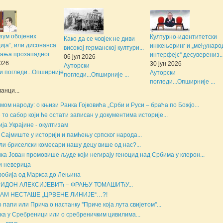
зум обојених
Културно-идентитетски
Како да се човјек не диви
ија“, или дисонанса
инжењеринг и „међунаро
високој германској култури...
ања прозападног ...
интерфејс“ десуверениз..
06 јул 2026
2026
30 јун 2026
Ауторски
и погледи...
Опширније
Ауторски
погледи...
Опширније ...
погледи...
Опширније ...
анци...
мом народу: о књизи Ранка Гојковића „Срби и Руси – браћа по Божјо...
е то сабор који ће остати записан у документима историје...
ија Украјине - окултизам
 Сајмиште у историји и памћењу српског народа...
ли бриселски комесари нашу децу више од нас?...
ка Јован промовише људе који негирају геноцид над Србима у клерон...
и неверица
обија од Маркса до Лењина
ИДОН АЛЕКСИЈЕВИЋ – ФРАЊУ ТОМАШИЋУ...
НАМ НЕСТАШЕ „ЦРВЕНЕ ЛИНИЈЕ“…?!
 папи или Прича о настанку ''Приче која лута свијетом''...
ка у Сребреници или о сребреничким цивилима...