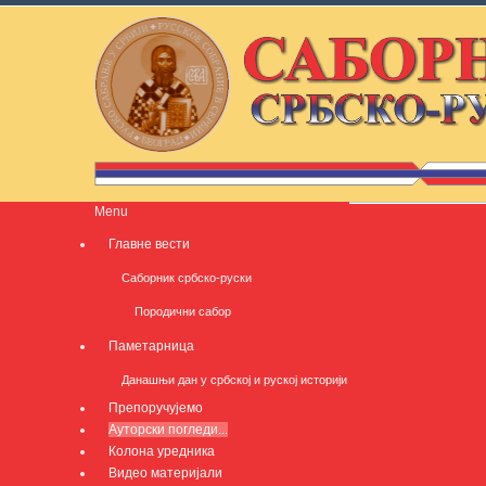
Menu
Главне вести
Саборник србско-руски
Породични сабор
Паметарница
Данашњи дан у србској и руској историји
Препоручујемо
Ауторски погледи...
Колона уредника
Видео материјали