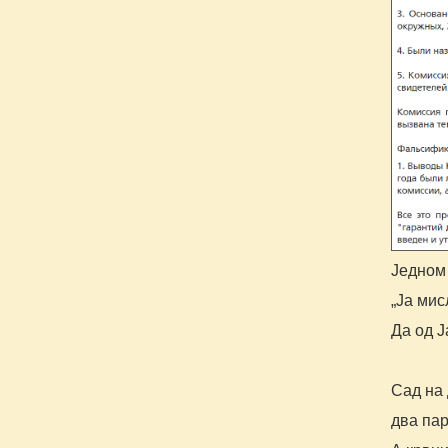
Једном 
„Ја мис
Да од 
Сад на
два пар