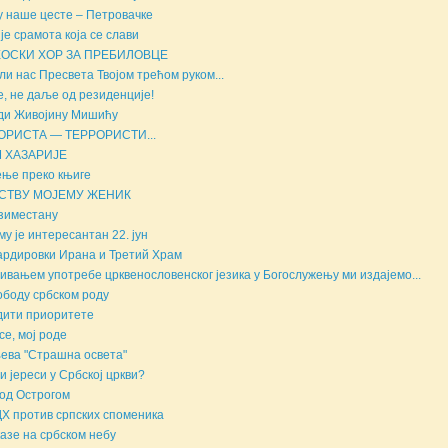
у наше цесте – Петровачке
 је срамота која се слави
ОСКИ ХОР ЗА ПРЕБИЛОВЦЕ
ли нас Пресвета Твојом трећом руком...
е, не даље од резиденције!
ди Живојину Мишићу
ОРИСТА — ТЕРРОРИСТИ...
 ХАЗАРИЈЕ
ње преко књиге
СТВУ МОЈЕМУ ЖЕНИК
зиместану
му је интересантан 22. јун
рдировки Ирана и Третий Храм
вањем употребе црквенословенског језика у Богослужењу ми издајемо...
ободу србском роду
ити приоритете
се, мој роде
ева "Страшна освета"
и јереси у Србској цркви?
од Острогом
Х против српских споменика
азе на србском небу