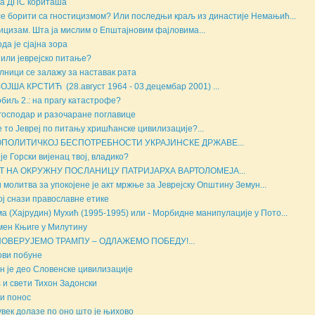
а ДПС кориташа
се борити са гностицизмом? Или последњи краљ из династије Немањић...
ицизам. Шта ја мислим о Епштајновим фајловима...
да је сјајна зора
 или јеврејско питање?
лници се залажу за наставак рата
ОЈША КРСТИЋ (28.август 1964 - 03.децембар 2001) ...
биљ 2.: на прагу катастрофе?
господар и разочаране поглавице
е то Јевреј по питању хришћанске цивилизације?...
ОПОЛИТИЧКОЈ БЕСПОТРЕБНОСТИ УКРАЈИНСКЕ ДРЖАВЕ...
 је Горски вијенац твој, владико?
Т НА ОКРУЖНУ ПОСЛАНИЦУ ПАТРИЈАРХА ВАРТОЛОМЕЈА...
и молитва за упокојене је акт мржње за Јеврејску Општину Земун...
ој снази православне етике
а (Хајрудин) Мухић (1995-1995) или - Морбидне манипулације у Пото...
ен Књиге у Милутину
ПОВЕРУЈЕМО ТРАМПУ – ОДЛАЖЕМО ПОБЕДУ!...
ви побуне
н је део Словенске цивилизације
 и свети Тихон Задонски
и понос
увек долазе по оно што је њихово