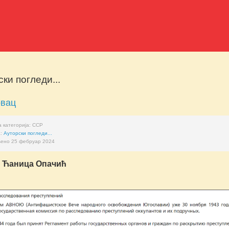
ки погледи...
овац
 категорија:
ССР
а:
Ауторски погледи...
ено 25 фебруар 2024
 Ћаница Опачић