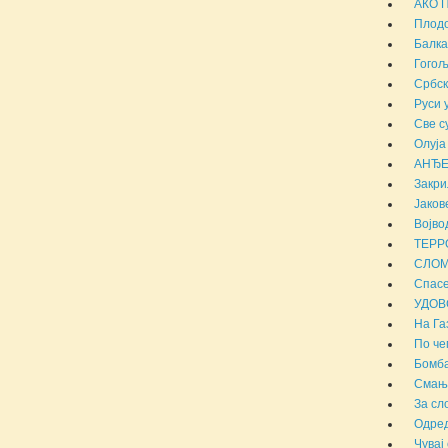
АКО 
Плодо
Балка
Гогољ
Србск
Руси 
Све с
Олуја
АНЂЕ
Закри
Јаков
Војво
ТЕРР
СЛОМ
Спасе
УДОВ
На Га
По че
Бомба
Смањи
За сл
Одред
Чувај 