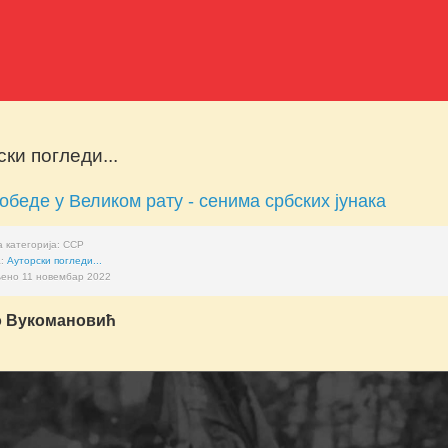
ки погледи...
обеде у Великом рату - сенима србских јунака
 категорија:
ССР
а:
Ауторски погледи...
ено 11 новембар 2022
о Вукомановић