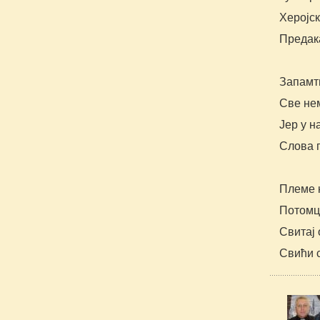
Херојск
Предак
Запамт
Све нем
Јер у н
Слова 
Племе 
Потомц
Свитај 
Свићи 