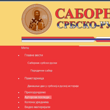
Menu
Главне вести
Саборник србско-руски
Породични сабор
Паметарница
Данашњи дан у србској и руској историји
Препоручујемо
Ауторски погледи...
Колона уредника
Видео материјали