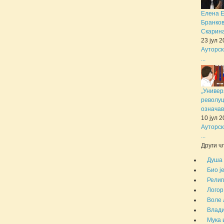
Елена 
Бранков
Скарина 
23 јул 
Ауторск
...
„Универ
револуц
означав
10 јул 
Ауторск
...
Други чл
Душа 
Био ј
Религ
Логор
Воле 
Влади
Мука 