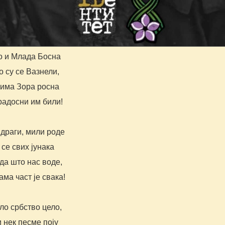
о и Млада Босна
 су се Вазнели,
има Зора росна
радосни им били!
драги, мили роде
се свих јунака
да што нас воде,
ма част је свака!
ло србство цело,
 нек песме поју