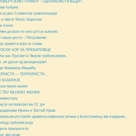
ПОВЕРУЈЕМО ТРАМПУ – ОДЛАЖЕМО ПОБЕДУ!...
ви побуне
н је део Словенске цивилизације
 и свети Тихон Задонски
и понос
увек долазе по оно што је њихово
у наше цесте – Петровачке
 је срамота која се слави
ОСКИ ХОР ЗА ПРЕБИЛОВЦЕ
ли нас Пресвета Твојом трећом руком...
е, не даље од резиденције!
ди Живојину Мишићу
ОРИСТА — ТЕРРОРИСТИ...
 ХАЗАРИЈЕ
ње преко књиге
СТВУ МОЈЕМУ ЖЕНИК
зиместану
му је интересантан 22. јун
рдировки Ирана и Третий Храм
вањем употребе црквенословенског језика у Богослужењу ми издајемо...
ободу србском роду
ити приоритете
се, мој роде