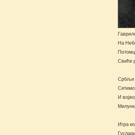
Гаврил
На Небо
Потомц
Свиће 
Србљи 
Сетимо 
И војво
Милунка
Игра ко
Гуслари