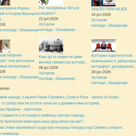
Рат наоружања: Шта је
Екатерина Рареш-
ЗАШТО ГОРИ КИЈЕВ
следеће?
ић и Георгиј Франциск
16 јул 2026
21 јул 2026
...
Ауторски
Ауторски
2026
погледи...
Опширније ...
погледи...
Опширније ...
и погледи...
Опширније
зум обојених
Културно-идентитетски
Како да се човјек не диви
ија“, или дисонанса
инжењеринг и „међунаро
високој германској култури...
ања прозападног ...
интерфејс“ десуверениз..
06 јул 2026
2026
30 јун 2026
Ауторски
и погледи...
Опширније
Ауторски
погледи...
Опширније ...
погледи...
Опширније ...
анци...
мом народу: о књизи Ранка Гојковића „Срби и Руси – браћа по Божјо...
е то сабор који ће остати записан у документима историје...
ија Украјине - окултизам
 Сајмиште у историји и памћењу српског народа...
ли бриселски комесари нашу децу више од нас?...
ка Јован промовише људе који негирају геноцид над Србима у клерон...
и неверица