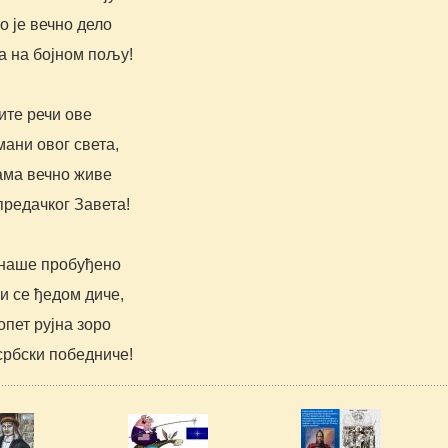
о је вечно дело
а на бојном пољу!
ите речи ове
ани овог света,
ама вечно живе
предачког Завета!
наше пробуђено
и се ђедом диче,
опет рујна зоро
србски победниче!