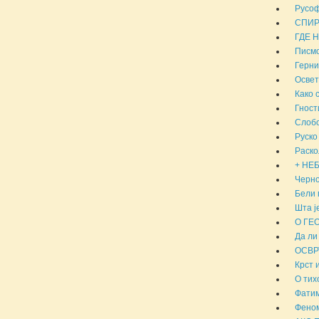
Русоф
СПИР
ГДЕ 
Писмо
Герни
Освет
Како 
Гност
Слобо
Руско
Раско
+ НЕБ
Черно
Бели 
Шта ј
О ГЕ
Да ли
ОСВР
Крст 
О тих
Фатим
Феном