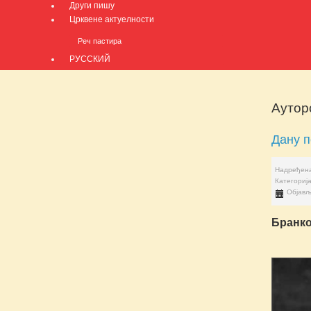
Други пишу
Црквене актуелности
Реч пастира
РУССКИЙ
Ауторс
Дану п
Надређена
Категориј
Објављ
Бранк