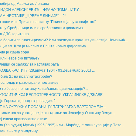
обија од Маркса до Лењина
ИДОН АЛЕКСИЈЕВИЋ – ФРАЊУ ТОМАШИЋУ...
НАМ НЕСТАШЕ „ЦРВЕНЕ ЛИНИЈЕ“…?!
 папи или Прича о настанку ''Приче која лута свијетом''...
ка у Сребреници или о сребреничким цивилима...
а ДПС кориташа
се борити са гностицизмом? Или последњи краљ из династије Немањић...
ицизам. Шта ја мислим о Епштајновим фајловима...
да је сјајна зора
 или јеврејско питање?
лници се залажу за наставак рата
ОЈША КРСТИЋ (28.август 1964 - 03.децембар 2001) ...
биљ 2.: на прагу катастрофе?
господар и разочаране поглавице
е то Јевреј по питању хришћанске цивилизације?...
ОПОЛИТИЧКОЈ БЕСПОТРЕБНОСТИ УКРАЈИНСКЕ ДРЖАВЕ...
 је Горски вијенац твој, владико?
Т НА ОКРУЖНУ ПОСЛАНИЦУ ПАТРИЈАРХА ВАРТОЛОМЕЈА...
и молитва за упокојене је акт мржње за Јеврејску Општину Земун...
ој снази православне етике
а (Хајрудин) Мухић (1995-1995) или - Морбидне манипулације у Пото...
ен Књиге у Милутину