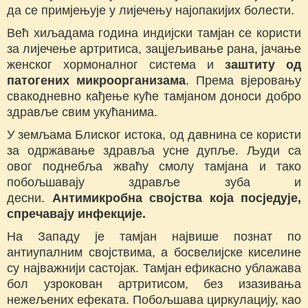
да се примјењује у лијечењу најопакијих болести.
Већ хиљадама година индијски тамјан се користи
за лијечење артритиса, зацјељивање рана, јачање
женског хормоналног система и
заштиту од
патогених микроорганизама
. Према вјеровању
свакодневно кађење куће тамјаном доноси добро
здравље свим укућанима.
У земљама Блиског истока, од давнина се користи
за одржавање здравља усне дупље. Људи са
овог поднебља жваћу смолу тамјана и тако
побољшавају здравље зуба и
десни.
Антимикробна својства која посједује,
спречавају инфекције.
На Западу је тамјан највише познат по
антиупалним својствима, а босвелијске киселине
су најважнији састојак. Тамјан ефикасно ублажава
бол узрокован артритисом, без изазивања
нежељених ефеката. Побољшава циркулацију, као