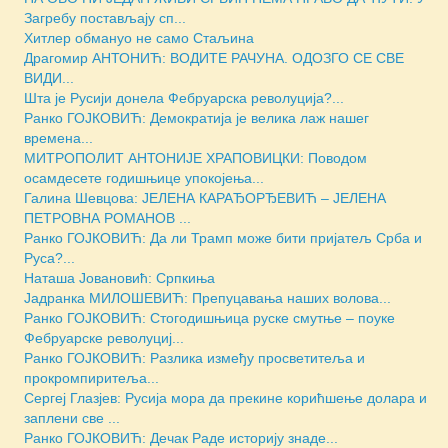
Загребу постављају сп...
Хитлер обмануо не само Стаљина
Драгомир АНТОНИЋ: ВОДИТЕ РАЧУНА. ОДОЗГО СЕ СВЕ
ВИДИ...
Шта је Русији донела Фебруарска револуција?...
Ранко ГОЈКОВИЋ: Демократија је велика лаж нашег
времена...
МИТРОПОЛИТ АНТОНИЈЕ ХРАПОВИЦКИ: Поводом
осамдесете годишњице упокојења...
Галина Шевцова: ЈЕЛЕНА КАРАЂОРЂЕВИЋ – ЈЕЛЕНА
ПЕТРОВНА РОМАНОВ ...
Ранко ГОЈКОВИЋ: Да ли Трамп може бити пријатељ Срба и
Руса?...
Наташа Јовановић: Српкиња
Јадранка МИЛОШЕВИЋ: Препуцавања наших волова...
Ранко ГОЈКОВИЋ: Стогодишњица руске смутње – поуке
Фебруарске револуциј...
Ранко ГОЈКОВИЋ: Разлика између просветитеља и
прокромпиритеља...
Сергеј Глазјев: Русија мора да прекине корићшење долара и
заплени све ...
Ранко ГОЈКОВИЋ: Дечак Раде историју знаде...