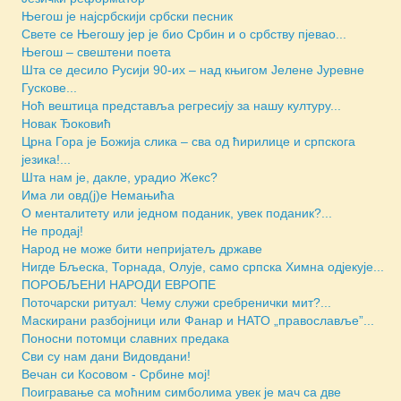
Његош је најсрбскији србски песник
Свете се Његошу јер је био Србин и о србству пјевао...
Његош – свештени поета
Шта се десило Русији 90-их – над књигом Јелене Јуревне
Гускове...
Ноћ вештица представља регресију за нашу културу...
Новак Ђоковић
Црна Гора је Божија слика – сва од ћирилице и српскога
језика!...
Шта нам је, дакле, урадио Жекс?
Има ли овд(ј)е Немањића
О менталитету или једном поданик, увек поданик?...
Не продај!
Народ не може бити непријатељ државе
Нигде Бљеска, Торнада, Олује, само српска Химна одјекује...
ПОРОБЉЕНИ НАРОДИ ЕВРОПЕ
Поточарски ритуал: Чему служи сребренички мит?...
Маскирани разбојници или Фанар и НАТО „православље”...
Поносни потомци славних предака
Сви су нам дани Видовдани!
Вечан си Косовом - Србине мој!
Поигравање са моћним симболима увек је мач са две