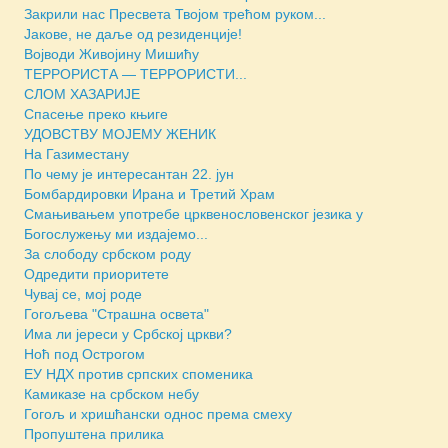
Закрили нас Пресвета Твојом трећом руком...
Јакове, не даље од резиденције!
Војводи Живојину Мишићу
ТЕРРОРИСТА — ТЕРРОРИСТИ...
СЛОМ ХАЗАРИЈЕ
Спасење преко књиге
УДОВСТВУ МОЈЕМУ ЖЕНИК
На Газиместану
По чему је интересантан 22. јун
Бомбардировки Ирана и Третий Храм
Смањивањем употребе црквенословенског језика у
Богослужењу ми издајемо...
За слободу србском роду
Одредити приоритете
Чувај се, мој роде
Гогољева "Страшна освета"
Има ли јереси у Србској цркви?
Ноћ под Острогом
ЕУ НДХ против српских споменика
Камиказе на србском небу
Гогољ и хришћански однос према смеху
Пропуштена прилика