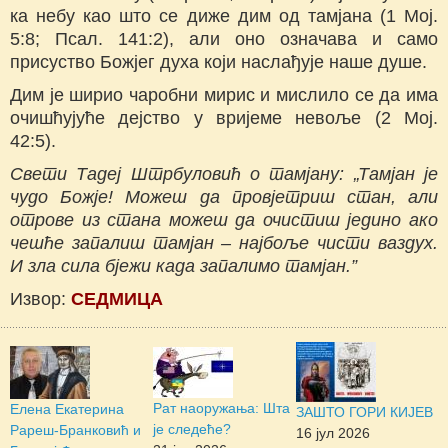
ка небу као што се диже дим од тамјана (1 Мој.
5:8; Псал. 141:2), али оно означава и само
присуство Божјег духа који наслађује наше душе.
Дим је ширио чаробни мирис и мислило се да има
очишћујуће дејство у вријеме невоље (2 Мој.
42:5).
Свети Тадеј Штрбуловић о тамјану: „Тамјан је
чудо Божје! Можеш да провјетриш стан, али
отрове из стана можеш да очистиш једино ако
чешће запалиш тамјан – најбоље чисти ваздух.
И зла сила бјежи када запалимо тамјан.”
Извор:
СЕДМИЦА
Рат наоружања: Шта
Елена Екатерина
ЗАШТО ГОРИ КИЈЕВ
је следеће?
Рареш-Бранковић и
16 јул 2026