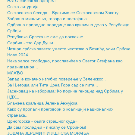
НАТО списак за одстрел
Света литургија
Светосавска беседа – Вратимо се Светосавском Завету...
Забрана мишљења, говора и постојања
Одбрана природне породице као кривично дело у Републици
Србији...
Република Српска не сме да поклекне
Сербия - это Дар Души
Четири србска завета: уместо честитке о Божићу, уочи Србске
Нове 2024....
Нека хапсе слободно, прославићемо Светог Стефана као
празник мира...
МЛАЂО
Запад је коначно изгубио поверење у Зеленског...
За Његоша или Тита Црна Гора сад се пита...
Јасеновац на изборима: Ко пориче геноцид над Србима у
НДХ...
Блажена краљица Јелена Анжујска
Како су пропали преговори о коалицији националних
странака...
Црногорска «књига страшног суда»
Да сам последњи - писаћу се Србином!
JОВАНА ЈЕРЕМИЋ И ЖЕНСКА МОРАЊА