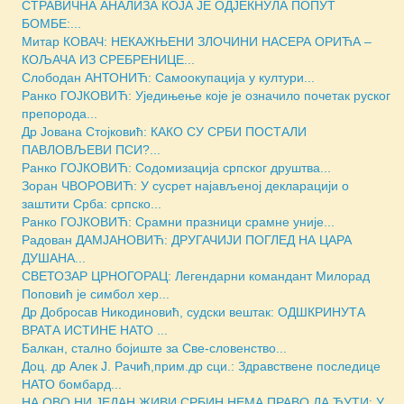
СТРАВИЧНА АНАЛИЗА КОЈА ЈЕ ОДЈЕКНУЛА ПОПУТ
БОМБЕ:...
Митар КОВАЧ: НЕКАЖЊЕНИ ЗЛОЧИНИ НАСЕРА ОРИЋА –
КОЉАЧА ИЗ СРЕБРЕНИЦЕ...
Слободан АНТОНИЋ: Самоокупација у култури...
Ранко ГОЈКОВИЋ: Уједињење које је означило почетак руског
препорода...
Др Јована Стојковић: КАКО СУ СРБИ ПОСТАЛИ
ПАВЛОВЉЕВИ ПСИ?...
Ранко ГОЈКОВИЋ: Содомизација српског друштва...
Зоран ЧВОРОВИЋ: У сусрет најављеној декларацији о
заштити Срба: српско...
Ранко ГОЈКОВИЋ: Срамни празници срамне уније...
Радован ДАМЈАНОВИЋ: ДРУГАЧИЈИ ПОГЛЕД НА ЦАРА
ДУШАНА...
СВЕТОЗАР ЦРНОГОРАЦ: Легендарни командант Милорад
Поповић је симбол хер...
Др Добросав Никодиновић, судски вештак: ОДШКРИНУТА
ВРАТА ИСТИНЕ НАТО ...
Балкан, стално бојиште за Све-словенство...
Доц. др Алек Ј. Рачић,прим.др сци.: Здравствене последице
НАТО бомбард...
НА ОВО НИ ЈЕДАН ЖИВИ СРБИН НЕМА ПРАВО ДА ЋУТИ: У