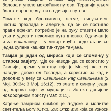
болова и упале мокраћних путева. Терапија уљем
благотворно дјелује и на дисајне путеве.
Помаже код бронхитиса, астме, синузитиса,
честих прехлада и алергије. Да би се постигао
прави ефекат, потребно је на руку ставити мало
уља и удисати неколико пута дневно. Одличан је
и за инхалацију – у литар вруће воде стави се
једна супена кашика тинктуре тамјана.
Тамјан је један од мириса који се спомињу у
Старом завјету,
гдје се наводи да се користио у
Скинији, према упутству које је Мојсеј, како се
наводи, добио од Господа, а користио за кад и
доводио у везу са
Светињом над Светињама
(2
Мој. 30:34; 3 Мој. 16:12). Уз злато и смирну, један
од дарова које су мудраци с Истока донијели
новорођеном Христу (Мат. 2:11).
Кађење тамјаном симбол је људске и молитве
светитеља Богу (Откр. 5:8; Откр 8:3) која се узноси