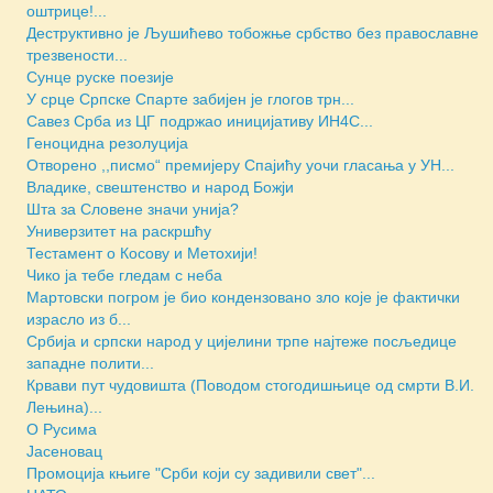
оштрице!...
Деструктивно је Љушићево тобожње србство без православне
трезвености...
Сунце руске поезије
У срце Српске Спарте забијен је глогов трн...
Савез Срба из ЦГ подржао иницијативу ИН4С...
Геноцидна резолуција
Отворено ,,писмо“ премијеру Спајићу уочи гласања у УН...
Владике, свештенство и народ Божји
Шта за Словене значи унија?
Универзитет на раскршћу
Тестамент о Косову и Метохији!
Чико ја тебе гледам с неба
Мартовски погром је био кондензовано зло које је фактички
израсло из б...
Србија и српски народ у цијелини трпе најтеже посљедице
западне полити...
Крвави пут чудовишта (Поводом стогодишњице од смрти В.И.
Лењина)...
О Русима
Јасеновац
Промоција књиге "Срби који су задивили свет"...