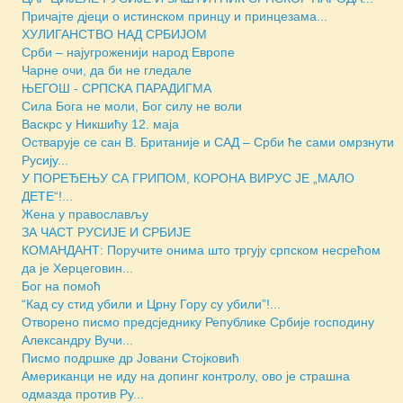
Причајте дјеци о истинском принцу и принцезама...
ХУЛИГАНСТВО НАД СРБИЈОМ
Срби – најугроженији народ Европе
Чарне очи, да би не гледале
ЊЕГОШ - СРПСКА ПАРАДИГМА
Сила Бога не моли, Бог силу не воли
Васкрс у Никшићу 12. маја
Остварује се сан В. Британије и САД – Срби ће сами омрзнути
Русију...
У ПОРЕЂЕЊУ СА ГРИПОМ, КОРОНА ВИРУС ЈЕ „МАЛО
ДЕТЕ“!...
Жена у православљу
ЗА ЧАСТ РУСИЈЕ И СРБИЈЕ
КОМАНДАНТ: Поручите онима што тргују српском несрећом
да је Херцеговин...
Бог на помоћ
“Кад су стид убили и Црну Гору су убили”!...
Отворено писмо предсjеднику Републике Србије господину
Александру Вучи...
Писмо подршке др Јовани Стојковић
Американци не иду на допинг контролу, ово је страшна
одмазда против Ру...