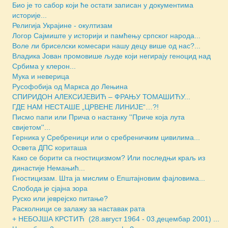
Био је то сабор који ће остати записан у документима
историје...
Религија Украјине - окултизам
Логор Сајмиште у историји и памћењу српског народа...
Воле ли бриселски комесари нашу децу више од нас?...
Владика Јован промовише људе који негирају геноцид над
Србима у клерон...
Мука и неверица
Русофобија од Маркса до Лењина
СПИРИДОН АЛЕКСИЈЕВИЋ – ФРАЊУ ТОМАШИЋУ...
ГДЕ НАМ НЕСТАШЕ „ЦРВЕНЕ ЛИНИЈЕ“…?!
Писмо папи или Прича о настанку ''Приче која лута
свијетом''...
Герника у Сребреници или о сребреничким цивилима...
Освета ДПС кориташа
Како се борити са гностицизмом? Или последњи краљ из
династије Немањић...
Гностицизам. Шта ја мислим о Епштајновим фајловима...
Слобода је сјајна зора
Руско или јеврејско питање?
Расколници се залажу за наставак рата
+ НЕБОЈША КРСТИЋ (28.август 1964 - 03.децембар 2001) ...