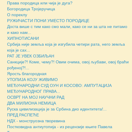
Права породица или чија је дуга?
Богородица Тројеручица
О пореклу
РУЖИЧАСТИ ПОНИ УМЕСТО ПОРОДИЦЕ
Доста више с тим како смо мали, како се ни за шта не питамо
и како нам...
ХИПНОТИСАНИ
Србија није земља која је изгубила четири рата, него земља
која је сах...
РАТ ЈЕ УВЕК ОЗБИЉАН
Санкције?! Коме, чему?! Овим очима, овој љубави, овој браћи
рођеној?!...
Ярость благородная
УТОПИЈА КОЈУ ЖИВИМО
МЕЂУНАРОДНИ СУД ОУН И КОСОВО: АМПУТАЦИЈА
МЕЂУНАРОДНОГ ПРАВА...
ОСВРТ НА МОЈ НАУЧНИ РАД
ДВА МИЛИОНА НЕМИЦА
Руска цивилизација је за Србина дио идентитета!...
ПРЕД РАСПЕЋЕ
НДХ - монструозна творевина
Постковидна антиутопија - из рецензије књиге Павела