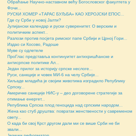
Обраћање Научно-наставном већу Богословског факултета у
Фочи...
РУСКИ ХОМЕР «ТАРАС БУЉБА» КАО ХЕРОЈСКИ ЕПОС...
Где су Срби у новој Јалти?
Јулијански календар и руски суверенитет. О верским и
политичким аспект...
Разлози против посјета римског папе Србији и Црној Гори...
Издао си Косово, Радоше
Муве су одлетеле
ПроГлас представља континуитет антихришћанске и
антисрпске политике Ал...
Један прилог за историју српске неслоге...
Руси, санкције и човек МИ-6 на челу Србије...
Хиљаде младића је својим животима изградило Републику
Српску...
Америчкe санкције НИС-у – део договорене стратегије за
отимање енергет...
Репуб­ли­ка Српска плод геноцида над српским народом...
Жена као стуб друштва: повратак женствености у савременом
свету...
О када би свој Крст другом дали ми се више Срби не би
звали...
Језички реформатор