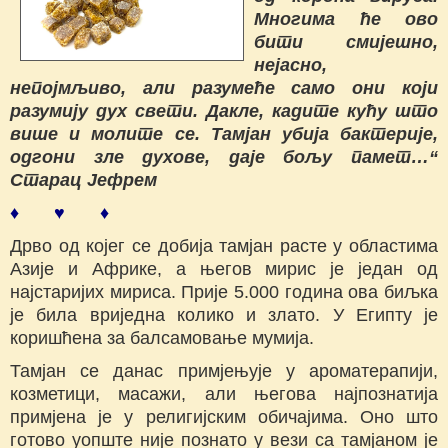
Многима ће ово
бити смијешно,
нејасно,
непојмљиво, али разумеће само они који
разумију дух свети. Дакле, кадите кућу што
више и молите се. Тамјан убија бактерије,
одгони зле духове, даје бољу памет…“
Старац Јефрем
♦ ♥ ♦
Дрво од којег се добија тамјан расте у областима
Азије и Африке, а његов мирис је један од
најстаријих мириса. Прије 5.000 година ова биљка
је била вриједна колико и злато. У Египту је
коришћена за балсамовање мумија.
Тамјан се данас примјењује у ароматерапији,
козметици, масажи, али његова најпознатија
примјена је у религијским обичајима. Оно што
готово уопште није познато у вези са тамјаном је