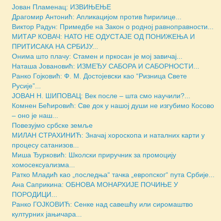
Јован Пламенац: ИЗВИЊЕЊЕ
Драгомир Антонић: Апликацијом против ћирилице...
Виктор Радун: Примедбе на Закон о родној равноправности...
МИТАР КОВАЧ: НАТО НЕ ОДУСТАЈЕ ОД ПОНИЖЕЊА И
ПРИТИСАКА НА СРБИЈУ...
Онима што плачу: Стамен и пркосан је мој завичај...
Наташа Јовановић: ИЗМЕЂУ САБОРА И САБОРНОСТИ...
Ранко Гојковић: Ф. М. Достојевски као “Ризница Свете
Русије”...
ЈОВАН Н. ШИПОВАЦ: Век после – шта смо научили?...
Комнен Бећировић: Све док у нашој души не изгубимо Косово
– оно је наш...
Повезујмо србске земље
МИЛАН СТРАХИНИЋ: Значај хороскопа и наталних карти у
процесу сатанизов...
Миша Ђурковић: Школски приручник за промоцију
хомосексуализма...
Ратко Младић као „последња“ тачка „европског“ пута Србије...
Ана Саприкина: ОБНОВА МОНАРХИЈЕ ПОЧИЊЕ У
ПОРОДИЦИ...
Ранко ГОЈКОВИЋ: Сенке над савешћу или сиромаштво
културних јањичара...