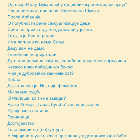
Одговор Милу Ђукановићу од „великосрпских завичајаца“...
Пронацистичка прошлост Кристијана Шмита...
После Албаније
О погубности ране сексуализације деце
Срби не прихватају џендеризацију језика...
Тата, и ја бих то радио
Има логике али нема Суље
Децу вам не дамо
Ћопићеви непријатељи
Дуго припремана засједа, запаћена у идеолошкој кухињи...
Чекамо нови победнички Вакрс!
Чија је дубровачка књижевност?
Врбас
Да, страшно је. Не, није фемицид
Ми знамо судбу
О Милоше, ко ти не завиди?
Руски Хомер. „Тарас Буљба“ као херојски еп...
Русијо моја вољена
Грачаница
Достојанство
То је америчка (не)култура
У Украјини људе свесно претварају у демонизована бића...