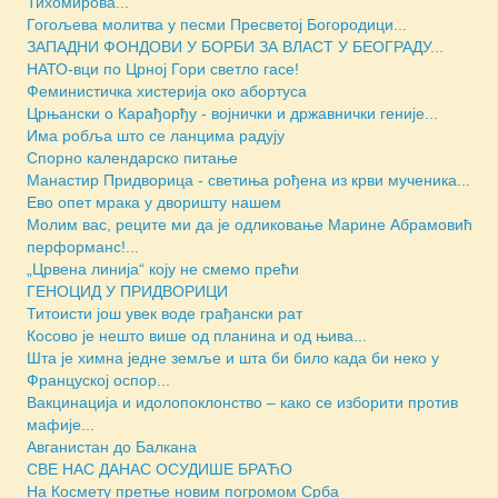
Тихомирова...
Гогољева молитва у песми Пресветој Богородици...
ЗАПАДНИ ФОНДОВИ У БОРБИ ЗА ВЛАСТ У БЕОГРАДУ...
НАТО-вци по Црној Гори светло гасе!
Феминистичка хистерија око абортуса
Црњански о Карађорђу - војнички и државнички геније...
Има робља што се ланцима радују
Спорно календарско питање
Манастир Придворица - светиња рођена из крви мученика...
Ево опет мрака у дворишту нашем
Молим вас, реците ми да је одликовање Марине Абрамовић
перформанс!...
„Црвена линија“ коју не смемо прећи
ГЕНОЦИД У ПРИДВОРИЦИ
Титоисти још увек воде грађански рат
Косово је нешто више од планина и од њива...
Шта је химна једне земље и шта би било када би неко у
Француској оспор...
Вакцинација и идолопоклонство – како се изборити против
мафије...
Авганистан до Балкана
СВЕ НАС ДАНАС ОСУДИШЕ БРАЋО
На Космету претње новим погромом Срба