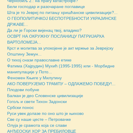
Чернобиљ 2.: на прагу катастрофе?
Бели господар и разочаране поглавице
Шта је то Јевреј по питању хришћанске цивилизације?...
О ГЕОПОЛИТИЧКОЈ БЕСПОТРЕБНОСТИ УКРАЈИНСКЕ
ДРЖАВЕ...
Да ли је Горски вијенац твој, владико?
ОСВРТ НА ОКРУЖНУ ПОСЛАНИЦУ ПАТРИЈАРХА
ВАРТОЛОМЕЈА...
Крст и молитва за упокојене је акт мржње за Јеврејску
Општину Земун...
О тихој снази православне етике
Фатима (Хајрудин) Мухић (1995-1995) или - Морбидне
манипулације у Пото...
Феномен Књиге у Милутину
АКО ПОВЕРУЈЕМО ТРАМПУ – ОДЛАЖЕМО ПОБЕДУ!...
Плодови побуне
Балкан је део Словенске цивилизације
Гогољ и свети Тихон Задонски
Србски понос
Руси увек долазе по оно што је њихово
Све су наше цесте – Петровачке
Олуја је срамота која се слави
АНЂЕОСКИ ХОР ЗА ПРЕБИЛОВЦЕ