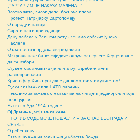
„ТАРТАР ИМ ЈЕ НАКАЗА МАЛЕНА…“
Златно жито, вилов доле, босиоче плави
Протест Патријарху Вартоломеју
О народу и нацији
Сироти наши преводиоци
Дану победе у Великом рату - сенима србских јунака...
Наслеђе
О фантастичној државној подлости
Митровданске битке свједочe одлучност српске Херцеговине
да се избори ...
Студентска инквизиција или злоупотреба етике и
равноправности...
Кристофер Хил- протува с дипломатским имунитетом!...
Руски плаћеник или НАТО паћеник
Неколико запажања о нападима на литије и јединој сили која
побеђује зл...
Битка на Ади 1914. године
Ој Драгиња „моја мила селе“
ПРОТИВ СОДОМСКЕ ПОШАСТИ – ЗА СПАС БЕОГРАДА И
СРБИЈЕ...
О рођендану
Размишљања на годишњицу убиства Вожда