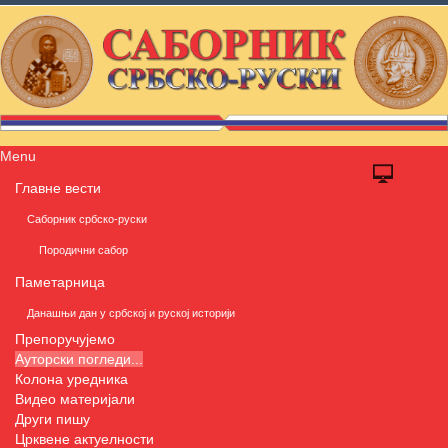
Menu
Главне вести
Саборник србско-руски
Породични сабор
Паметарница
Данашњи дан у србској и руској историји
Препоручујемо
Ауторски погледи...
Колона уредника
Видео материјали
Други пишу
Црквене актуелности