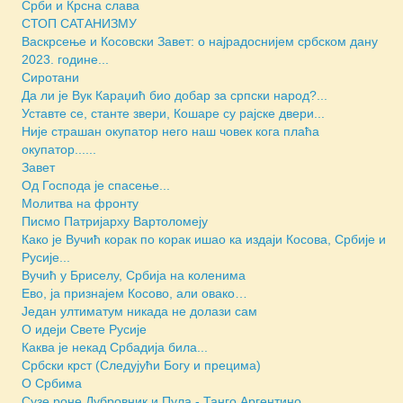
Срби и Крсна слава
СТОП САТАНИЗМУ
Васкрсење и Косовски Завет: о најрадоснијем србском дану
2023. године...
Сиротани
Да ли је Вук Караџић био добар за српски народ?...
Уставте се, станте звери, Кошаре су рајске двери...
Није страшан окупатор него наш човек кога плаћа
окупатор......
Завет
Од Господа је спасење...
Молитва на фронту
Писмо Патријарху Вартоломеју
Како је Вучић корак по корак ишао ка издаји Косова, Србије и
Русије...
Вучић у Бриселу, Србија на коленима
Ево, ја признајем Косово, али овако…
Један ултиматум никада не долази сам
О идеји Свете Русије
Каква је некад Србадија била...
Србски крст (Следујући Богу и прецима)
О Србима
Сузе роне Дубровник и Пула - Танго Аргентино...