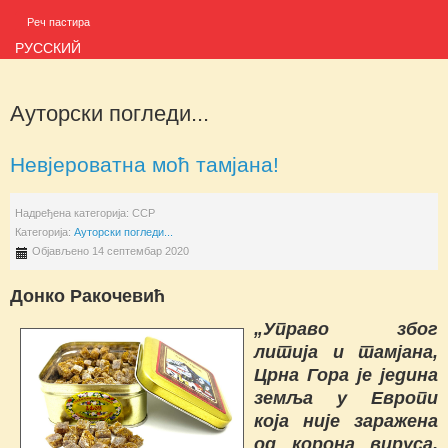
Реч пастира
РУССКИЙ
Ауторски погледи...
Невјероватна моћ тамјана!
Надређена категорија:
ССР
Категорија:
Ауторски погледи...
Објављено 14 септембар 2020
Донко Ракочевић
„Управо због
литија и тамјана,
Црна Гора је једина
земља у Европи
која није заражена
од корона вируса.