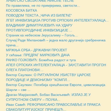
ХРВАТСКО СВОЈАТАЊЕ НИКОЛЕ ТЕСЛЕ
По правилима, не по примјерима, светости...
КОСОВСКА БИТКА
ПОВОДОМ ТЕКСТА „ЧИЧА ИЗ БИЛЕЋЕ“
ЛГБТ ИНКВИЗИЦИЈА ПРОТИВ СРПСКИХ ИНТЕЛЕКТУАЛАЦА...
ВЛАДИМИР ДИМИТРИЈЕВИЋ НА УДАРУ
ПРОТИВПОРОДИЧНЕ ИНКВИЗИЦИЈЕ ...
Страник ка небеском Јерусалиму – Гогољ...
Случај Раде Милановић – једна мало другачија сребреничка
прича...
МРЖЊА СРБА - ДРЖАВНИ ПРОЈЕКТ
У сећање: ПРЕДРАГ МИРКОВИЋ ДАЧА
РАНКО ГОЈКОВИЋ: Божићна радост и туга
АПЕЛ СРПСКИХ ИНТЕЛЕКТУАЛАЦА - ЗАУСТАВИТИ ПРОГОН
ОЛЕГА ПЛАТОНОВА!...
Виктор Саулкин: О РИТУАЛНОМ УБИСТВУ ЦАРСКЕ
ПОРОДИЦЕ И ДЕМОНИЗМУ "КОМПЛ...
Виктор Саулкин: Погибија хришћанске Европе, цивилизација
Шарли – све ...
Драган Марјановић, Бобан Васиљевић: ИЗЛАЗ ЈЕ У
СУПРОТНОМ СМЕРУ – ПОУКА...
Иван Савић: РЕФОРМИСАНО ПРАВОСЛАВЉЕ И ПРАКСА
СВАКОЛИТУРГИЈСКОГ ПРИЧЕШЋ...