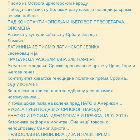
Писмо из Острога црногорском народу
Победа савезника у Великом рату само је последица српске
велике победе...
ПАД КОНСТАНТИНОПОЉА И ЊЕГОВОГ ПРВОЈЕРАРХА...
ОПОМЕНА
Разлика у култури сећања у Срба и Јевреја...
Ломача
ЛАТИНИЦА ЈЕ ПИСМО ЛАТИНСКОГ ЈЕЗИКА
Јасеновац и ја
ГРАЂА КОЈА РАЗОБЛИЧАВА ЗЛЕ НАМЕРЕ
Актуелно страдање Српске православне цркве у Црној Гори и
његова генез...
Контитуитет хрватске геноцидне политике према Србима...
ОДЛИКОВАЊЕ
Зашто сам потписао апел за одбрану јасеновачких
новомученика...
И грчка црква пала на колена пред НАТО и Америком...
РУСИЈА ГУБИ ПОДРШКУ СРПСКОГ НАРОДА
УНЕСКО И РУСИЈА: ИДЕОЛОГИЈА И ПРАКСА, 1991-2019 г. ...
Католичка реформа молитве „Оче наш“ говори о
непоштовању Самог Христа...
ПРАВОСЛАВНА ЦИВИЛИЗАЦИЈА И НАШЕ ВРЕМЕ