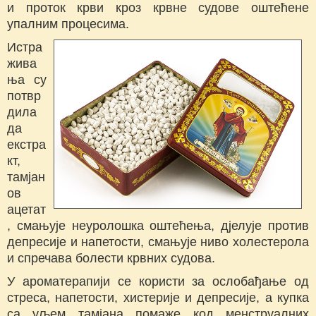
и проток крви кроз крвне судове оштећене
упалним процесима.
Истра
жива
ња су
потвр
дила
да
екстра
кт,
тамјан
ов
ацетат
, смањује неуролошка оштећења, дјелује против
депресије и напетости, смањује ниво холестерола
и спречава болести крвних судова.
У ароматерапији се користи за ослобађање од
стреса, напетости, хистерије и депресије, а купка
са уљем тамјана помаже код менструалних