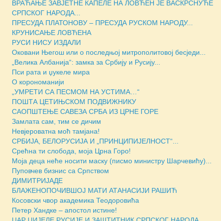
ВРАЋАЊЕ ЗАВЈЕТНЕ КАПЕЛЕ НА ЛОВЋЕН ЈЕ ВАСКРСНУЋЕ
СРПСКОГ НАРОДА...
ПРЕСУДА ПЛАТОНОВУ – ПРЕСУДА РУСКОМ НАРОДУ...
КРУНИСАЊЕ ЛОВЋЕНА
РУСИ НИСУ ИЗДАЛИ
Оковани Његош или о последњој митрополитовој бесједи...
„Велика Албанија“: замка за Србију и Русију...
Пси рата и џукеле мира
О корономанији
„УМРЕТИ СА ПЕСМОМ НА УСТИМА…“
ПОШТА ЦЕТИЊСКОМ ПОДВИЖНИКУ
САОПШТЕЊЕ САВЕЗА СРБА ИЗ ЦРНЕ ГОРЕ
Замлата сам, тим се дичим
Невјероватна моћ тамјана!
СРБИЈА, БЕЛОРУСИЈА И „ПРИНЦИПИЈЕЛНОСТ“...
Срећна ти слобода, моја Црна Горо!
Моја деца неће носити маску (писмо министру Шарчевићу)...
Пуповчев бизнис са Српством
ДИМИТРИЈАДЕ
БЛАЖЕНОПОЧИВШОЈ МАТИ АТАНАСИЈИ РАШИЋ
Косовски чвор академика Теодоровића
Петер Хандке – апостол истине!
ЦАР ЦИЈЕЛЕ РУСИЈЕ И ЗАШТИТНИК СРПСКОГ НАРОДА...