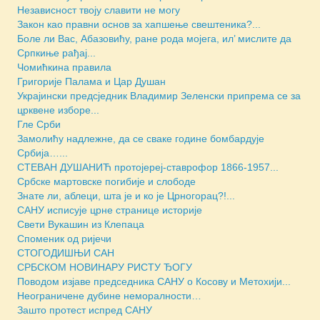
Независност твоју славити не могу
Закон као правни основ за хапшење свештеника?...
Боле ли Вас, Абазовићу, ране рода мојега, ил’ мислите да
Српкиње рађај...
Чомићкина правила
Григорије Палама и Цар Душан
Украјински предсједник Владимир Зеленски припрема се за
црквене изборе...
Гле Срби
Замолићу надлежне, да се сваке године бомбардује
Србија…...
СТЕВАН ДУШАНИЋ протојереј-ставрофор 1866-1957...
Србске мартовске погибије и слободе
Знате ли, аблеци, шта је и ко је Црногорац?!...
САНУ исписује црне странице историје
Свети Вукашин из Клепаца
Споменик од ријечи
СТОГОДИШЊИ САН
СРБСКОМ НОВИНАРУ РИСТУ ЂОГУ
Поводом изјаве председника САНУ о Косову и Метохији...
Неограничене дубине неморалности…
Зашто протест испред САНУ