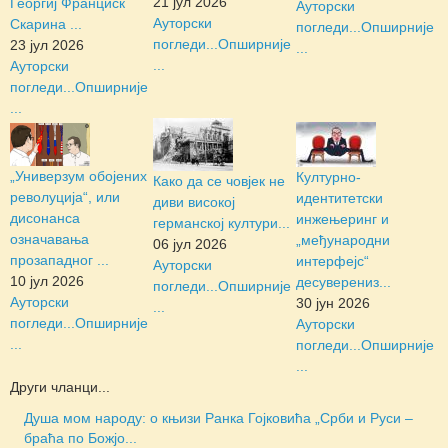
21 јул 2026
Георгиј Франциск
Ауторски
Ауторски
Скарина ...
погледи...
Опширније
погледи...
Опширније
23 јул 2026
...
...
Ауторски
погледи...
Опширније
...
„Универзум обојених
Културно-
Како да се човјек не
револуција“, или
идентитетски
диви високој
дисонанса
инжењеринг и
германској култури...
означавања
„међународни
06 јул 2026
прозападног ...
интерфејс“
Ауторски
10 јул 2026
десуверениз...
погледи...
Опширније
Ауторски
30 јун 2026
...
погледи...
Опширније
Ауторски
...
погледи...
Опширније
...
Други чланци...
Душа мом народу: о књизи Ранка Гојковића „Срби и Руси –
браћа по Божјо...