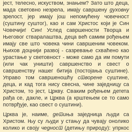
јест, телесно, искуством, знањем? Зато што деца,
мада световно незрела, имају савршену
духовну
зрелост, jep имају још непомућену човечност
(суштину суштог), као и сам Христос који je Син
Човечији! Син! Услед савршености Творца и
Његовог стваралаштва, деца већ самим рођењем
имају све што човека чини савршеним човеком.
Њихов доцнији развој - сазревање схваћено као
урастање у световност - може само да им помути
(или чак уништи) савршенство и свест о
савршенству нашег битија (постојања суштине).
Управо том савршеношћу
створене
суштине,
деца, и кад тога нису свесна, чине заједницу са
Христом, то јест, Цркву. Сваким рођењем детета
рађа ce, дакле, и Црква (a крштењем ce то само
потврђује, као свест о суштини).
Црква je, наиме,
детиња
заједница људи са
Христом. Њу су људи у стању да чувају онолико
колико и своју
чедност
(детињу природу): упркос