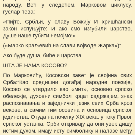
народу. Већ у следећем, Марковом циклусу,
гуслар пева:
«Пијте, Србљи, у славу Божију И хришћански
закон испуњујте: И ако смо изгубили царство,
Душе наше губити немојмо!»
(«Марко Краљевић на слави војводе Жарка»)“
Ако буде душа, биће и царства.
ШТА ЈЕ НАМА КОСОВО?
По Марковићу, Косовски завет је својина свих
Срба:“Као средишни догађај народне поезије,
Косово се утврдило као «мит», основно српско
обележје, духовни симбол крцат садржајем, знак
распознавања и заједнички језик свих Срба кроз
векове, а самим тим осовина и основица српског
јединства. Отуда на почетку XIX века, у току Првог
српског устанка, Срби откривају да они увек дишу
истим духом, имају исту симболику и налазе међу