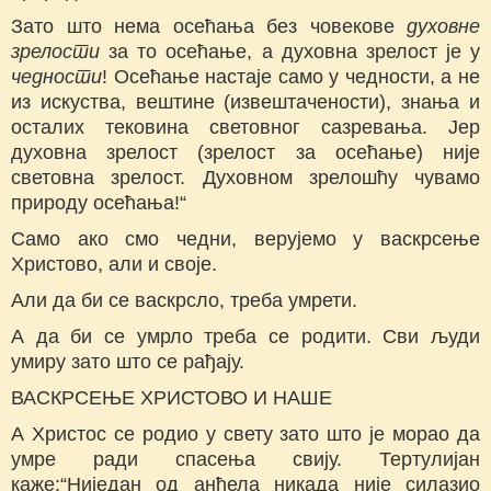
Зато што нема осећања без човекове
духовне
зрелости
за то осећање, a духовна зрелост je у
чедности
! Осећање настаје само у чедности, a не
из искуства, вештине (извештачености), знања и
осталих тековина световног сазревања. Јер
духовна зрелост (зрелост за осећање) није
световна зрелост. Духовном зрелошћу чувамо
природу осећања!“
Само ако смо чедни, верујемо у васкрсење
Христово, али и своје.
Али да би се васкрсло, треба умрети.
А да би се умрло треба се родити. Сви људи
умиру зато што се рађају.
ВАСКРСЕЊЕ ХРИСТОВО И НАШЕ
А Христос се родио у свету зато што је морао да
умре ради спасења свију. Тертулијан
каже:“Ниједан од анђела никада није силазио