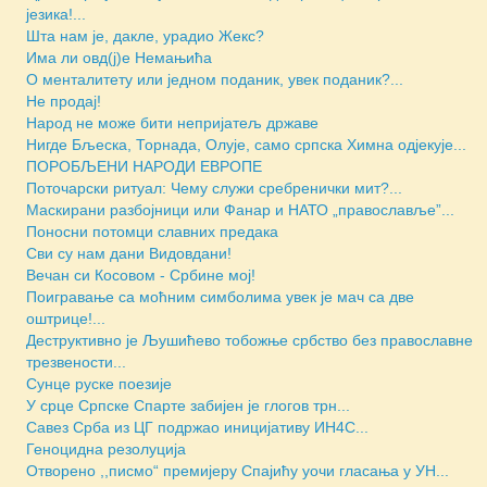
језика!...
Шта нам је, дакле, урадио Жекс?
Има ли овд(ј)е Немањића
О менталитету или једном поданик, увек поданик?...
Не продај!
Народ не може бити непријатељ државе
Нигде Бљеска, Торнада, Олује, само српска Химна одјекује...
ПОРОБЉЕНИ НАРОДИ ЕВРОПЕ
Поточарски ритуал: Чему служи сребренички мит?...
Маскирани разбојници или Фанар и НАТО „православље”...
Поносни потомци славних предака
Сви су нам дани Видовдани!
Вечан си Косовом - Србине мој!
Поигравање са моћним симболима увек је мач са две
оштрице!...
Деструктивно је Љушићево тобожње србство без православне
трезвености...
Сунце руске поезије
У срце Српске Спарте забијен је глогов трн...
Савез Срба из ЦГ подржао иницијативу ИН4С...
Геноцидна резолуција
Отворено ,,писмо“ премијеру Спајићу уочи гласања у УН...