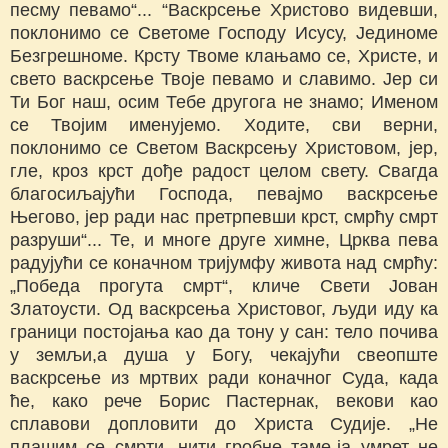
песму певамо“... “Васкрсење Христово видевши,
поклонимо се Светоме Господу Исусу, Јединоме
Безгрешноме. Крсту Твоме клањамо се, Христе, и
свето васкрсење Твоје певамо и славимо. Јер си
Ти Бог наш, осим Тебе другога не знамо; Именом
се Твојим именујемо. Ходите, сви верни,
поклонимо се Светом Васкрсењу Христовом, јер,
гле, кроз крст дође радост целом свету. Свагда
благосиљајући Господа, певајмо васкрсење
Његово, јер ради нас претрпевши крст, смрћу смрт
разруши“... Те, и многе друге химне, Црква пева
радујући се коначном тријумфу живота над смрћу:
„Победа прогута смрт“, кличе Свети Јован
Златоусти. Од васкрсења Христовог, људи иду ка
граници постојања као да тону у сан: тело почива
у земљи,а душа у Богу, чекајући свеопште
васкрсење из мртвих ради коначног Суда, када
ће, како рече Борис Пастернак, векови као
сплавови допловити до Христа Судије. „Не
плашим се смрти, нити гробне таме-ја умрет не