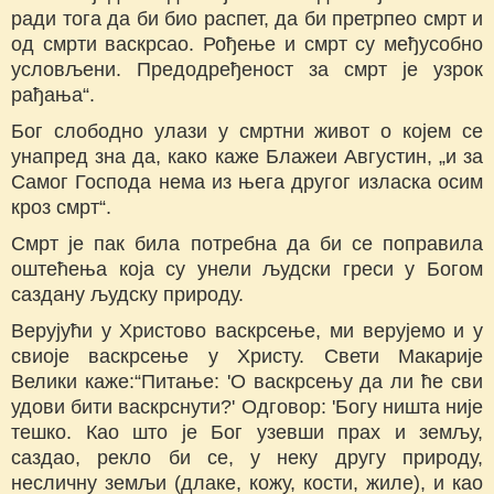
ради тога да би био распет, да би претрпео смрт и
од смрти васкрсао. Рођење и смрт су међусобно
условљени. Предодређеност за смрт је узрок
рађања“.
Бог слободно улази у смртни живот о којем се
унапред зна да, како каже Блажеи Августин, „и за
Самог Господа нема из њега другог изласка осим
кроз смрт“.
Смрт је пак била потребна да би се поправила
оштећења која су унели људски греси у Богом
саздану људску природу.
Верујући у Христово васкрсење, ми верујемо и у
свиоје васкрсење у Христу. Свети Макарије
Велики каже:“Питање: 'О васкрсењу да ли ће сви
удови бити васкрснути?' Одговор: 'Богу ништа није
тешко. Као што је Бог узевши прах и земљу,
саздао, рекло би се, у неку другу природу,
несличну земљи (длаке, кожу, кости, жиле), и као