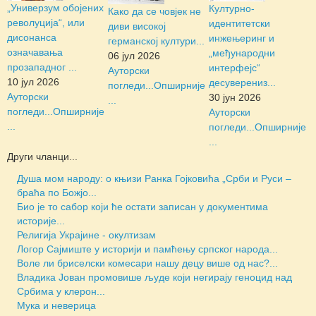
„Универзум обојених
Културно-
Како да се човјек не
револуција“, или
идентитетски
диви високој
дисонанса
инжењеринг и
германској култури...
означавања
„међународни
06 јул 2026
прозападног ...
интерфејс“
Ауторски
10 јул 2026
десуверениз...
погледи...
Опширније
Ауторски
30 јун 2026
...
погледи...
Опширније
Ауторски
...
погледи...
Опширније
...
Други чланци...
Душа мом народу: о књизи Ранка Гојковића „Срби и Руси –
браћа по Божјо...
Био је то сабор који ће остати записан у документима
историје...
Религија Украјине - окултизам
Логор Сајмиште у историји и памћењу српског народа...
Воле ли бриселски комесари нашу децу више од нас?...
Владика Јован промовише људе који негирају геноцид над
Србима у клерон...
Мука и неверица