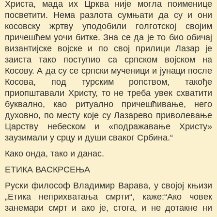
Христа, мада их Црква није могла поименице
посветити. Нема разлота сумњати да су и они
косовску жртву уподобили голготској својим
причешћем уочи битке. Зна се да је то био обичај
византијске војске и по свој прилици Лазар је
заиста тако поступио са српском војском на
Косову. А да су се српски мученици и јунаци после
Косова, под турским ропством, такође
приопштавали Христу, то не треба увек схватити
буквално, као ритуално причешћивање, него
духовно, по месту које су Лазарево приволевање
Царству небеском и «подражавање Христу»
заузимали у срцу и души сваког Србина.“
Како онда, тако и данас.
ЕТИКА ВАСКРСЕЊА
Руски философ Владимир Варава, у својој књизи
„Етика неприхватања смрти“, каже:“Ако човек
занемари смрт и ако је, стога, и не дотакне ни