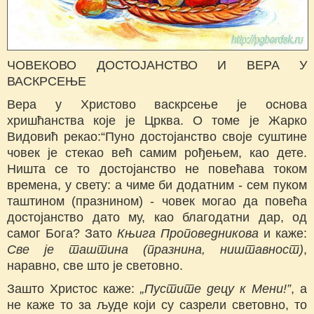
ЧОВЕКОВО ДОСТОЈАНСТВО И ВЕРА У
ВАСКРСЕЊЕ
Вера у Христово васкрсење је основа
хришћанства које је Црква. О томе је Жарко
Видовић рекао:“Пуно достојанство своје суштине
човек je стекао већ самим рођењем, као дете.
Ништа ce то достојанство не повећава током
времена, у свету: a чиме би додатним - сем пуком
таштином (празнином) - човек могао да повећа
достојанство дато му, као благодатни дар, од
самог Бога? Зато
Књига Проповедникова
и каже:
С
в
e je
таштина (празнина, ништавност)
,
наравно, све што je световно.
Зашто Христос каже:
„
П
устите децу к Мени!”
, a
не каже то за људе који су сазрели световно, то