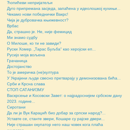
Ћопићеви непријатељи
Дуго припремана засједа, запаћена у идеолошкој кухињи...
Чекамо нови победнички Вакрс!
Чија је дубровачка књижевност?
Врбас
Да, страшно је. Не, није фемицид
Ми знамо судбу
О Милоше, ко ти не завиди?
Руски Хомер. „Тарас Буљба“ као херојски еп...
Русијо моја вољена
Грачаница
Достојанство
То је америчка (не)култура
У Украјини људе свесно претварају у демонизована бића...
Срби и Крсна слава
СТОП САТАНИЗМУ
Васкрсење и Косовски Завет: о најрадоснијем србском дану
2023. године...
Сиротани
Да ли је Вук Караџић био добар за српски народ?...
Уставте се, станте звери, Кошаре су рајске двери...
Није страшан окупатор него наш човек кога плаћа