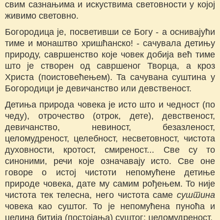
свим сазнањима и искуствима световности у којој
живимо световно.
Богородица je, посветивши ce Богу - a оснивајући
тиме и монаштво хришћанско! - сачувала детињу
природу, савршенство које човек добија већ тиме
што je створен од савршеног Творца, a кроз
Христа (поистовећењем). Ta сачувана суштина у
Богородици je девичанство или девственост.
Детиња природа човека je исто што и чедност (пo
чеду), отрочество (отрок, дете), девственост,
девичанство, невиност, безазленост,
целомудреност, целебност, несветовност, чистота
духовности, кротост, смиреност... Све су то
синоними, речи које означавају исто. Све оне
говоре о истој чистоти непомућене детиње
природе човека, дате му самим рођењем. To није
чистота тек телесна, него чистота саме
суштина
човека као суштог. To je непомућена пуноћа и
целина битија (постојања) суштог: целомудреност.