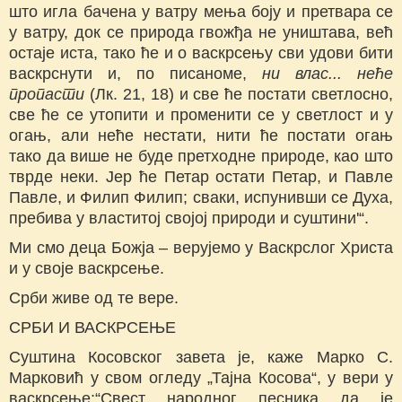
што игла бачена у ватру мења боју и претвара се
у ватру, док се природа гвожђа не уништава, већ
остаје иста, тако ће и о васкрсењу сви удови бити
васкрснути и, по писаноме,
ни влас... неће
пропасти
(Лк. 21, 18) и све ће постати светлосно,
све ће се утопити и променити се у светлост и у
огањ, али неће нестати, нити ће постати огањ
тако да више не буде претходне природе, као што
тврде неки. Јер ће Петар остати Петар, и Павле
Павле, и Филип Филип; сваки, испунивши се Духа,
пребива у властитој својој природи и суштини'“.
Ми смо деца Божја – верујемо у Васкрслог Христа
и у своје васкрсење.
Срби живе од те вере.
СРБИ И ВАСКРСЕЊЕ
Суштина Косовског завета је, каже Марко С.
Марковић у свом огледу „Тајна Косова“, у вери у
васкрсење:“Свест народног песника да је