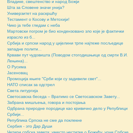
Владике, свештенство и народ Божји
Шта за Словене значи унија?
Универзитет на раскршћу
Тестамент о Косову и Метохији!
Чико ја тебе гледам с неба
Мартовски погром је био кондензовано зло које је фактички
израсло из б...
Србија и српски народ у цијелини трпе најтеже посљедице
западне полити...
Крвави пут чудовишта (Поводом стогодишњице од смрти В.И.
Лењина)...
О Русима
Јасеновац
Промоција књиге "Срби који су задивили свет"...
НАТО списак за одстрел
Света литургија
Светосавска беседа – Вратимо се Светосавском Завету...
Забрана мишљења, говора и постојања
Одбрана природне породице као кривично дело у Републици
Србији...
Република Српска не сме да поклекне
Сербия - это Дар Души
Четири србска завета: уместо честитке о Божићу, уочи Србске