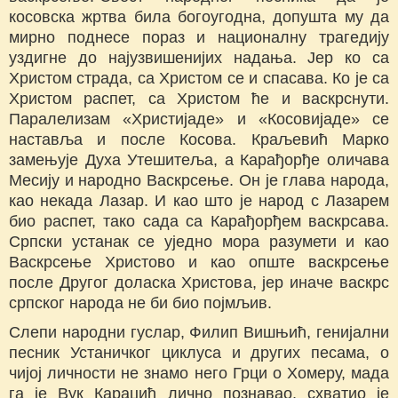
косовска жртва била богоугодна, допушта му да
мирно поднесе пораз и националну трагедију
уздигне до најузвишенијих надања. Јер ко са
Христом страда, са Христом се и спасава. Ко је са
Христом распет, са Христом ће и васкрснути.
Паралелизам «Христијаде» и «Косовијаде» се
наставља и после Косова. Краљевић Марко
замењује Духа Утешитеља, а Карађорђе оличава
Месију и народно Васкрсење. Он је глава народа,
као некада Лазар. И као што је народ с Лазарем
био распет, тако сада са Карађорђем васкрсава.
Српски устанак се уједно мора разумети и као
Васкрсење Христово и као опште васкрсење
после Другог доласка Христова, јер иначе васкрс
српског народа не би био појмљив.
Слепи народни гуслар, Филип Вишњић, генијални
песник Устаничког циклуса и других песама, о
чијој личности не знамо него Грци o Хомеру, мада
га је Вук Караџић лично познавао, схватио је