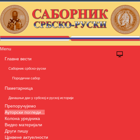
Menu
Главне вести
Саборник србско-руски
Породични сабор
Паметарница
Данашњи дан у србској и руској историји
Препоручујемо
Ауторски погледи...
Колона уредника
Видео материјали
Други пишу
Црквене актуелности