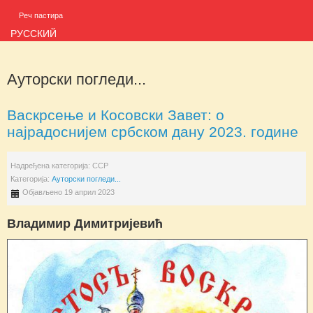
Реч пастира
РУССКИЙ
Ауторски погледи...
Васкрсење и Косовски Завет: о
најрадоснијем србском дану 2023. године
Надређена категорија:
ССР
Категорија:
Ауторски погледи...
Објављено 19 април 2023
Владимир Димитријевић