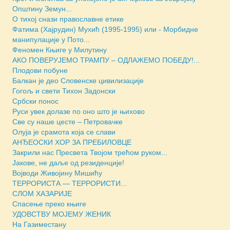
Општину Земун...
О тихој снази православне етике
Фатима (Хајрудин) Мухић (1995-1995) или - Морбидне
манипулације у Пото...
Феномен Књиге у Милутину
АКО ПОВЕРУЈЕМО ТРАМПУ – ОДЛАЖЕМО ПОБЕДУ!...
Плодови побуне
Балкан је део Словенске цивилизације
Гогољ и свети Тихон Задонски
Србски понос
Руси увек долазе по оно што је њихово
Све су наше цесте – Петровачке
Олуја је срамота која се слави
АНЂЕОСКИ ХОР ЗА ПРЕБИЛОВЦЕ
Закрили нас Пресвета Твојом трећом руком...
Јакове, не даље од резиденције!
Војводи Живојину Мишићу
ТЕРРОРИСТА — ТЕРРОРИСТИ...
СЛОМ ХАЗАРИЈЕ
Спасење преко књиге
УДОВСТВУ МОЈЕМУ ЖЕНИК
На Газиместану