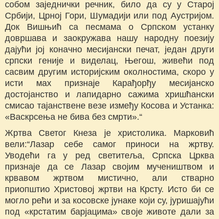
собом заједнички речник, било да су у Старој
Србији, Црној Гори, Шумадији или под Аустријом.
Док Вишњић са песмама о Српском устанку
довршава и заокружава нашу народну поезију
дајући јој коначно месијански печат, један други
српски геније и виделац, Његош, живећи под
сасвим другим историјским околностима, скоро у
исти мах признаје Карађорђу месијанско
достојанство и лапидарно сажима хришћански
смисао тајанствене везе између Косова и Устанка:
«Васкрсења не бива без смрти».“
Жртва Светог Кнеза је христолика. Марковић
вели:“Лазар себе самог приноси на жртву.
Уводећи га у ред светитеља, Српска Црква
признаје да се Лазар својим мучеништвом и
крвавом жртвом мистично, али стварно
приопштио Христовој жртви на Крсту. Исто би се
могло рећи и за косовске јунаке који су, јуришајући
под «крстатим барјацима» своје животе дали за