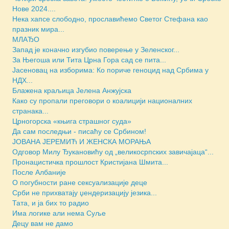
Нове 2024....
Нека хапсе слободно, прославићемо Светог Стефана као
празник мира...
МЛАЂО
Запад је коначно изгубио поверење у Зеленског...
За Његоша или Тита Црна Гора сад се пита...
Јасеновац на изборима: Ко пориче геноцид над Србима у
НДХ...
Блажена краљица Јелена Анжујска
Како су пропали преговори о коалицији националних
странака...
Црногорска «књига страшног суда»
Да сам последњи - писаћу се Србином!
JОВАНА ЈЕРЕМИЋ И ЖЕНСКА МОРАЊА
Одговор Милу Ђукановићу од „великосрпских завичајаца“...
Пронацистичка прошлост Кристијана Шмита...
После Албаније
О погубности ране сексуализације деце
Срби не прихватају џендеризацију језика...
Тата, и ја бих то радио
Има логике али нема Суље
Децу вам не дамо