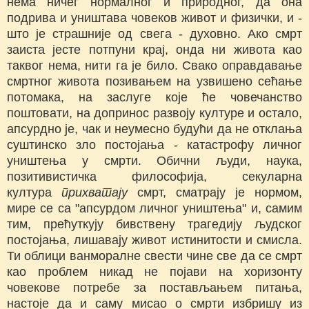
нема ничег нормалног и природног, да она
подрива и уништава човеков живот и физички, и -
што је страшније од свега - духовно. Ако смрт
заиста јесте потпуни крај, онда ни живота као
таквог нема, нити га је било. Свако оправдавање
смртног живота позивањем на узвишено сећање
потомака, на заслуге које ће човечанство
поштовати, на допринос развоју културе и остало,
апсурдно је, чак и неумесно будући да не отклања
суштинско зло постојања - катастрофу личног
уништења у смрти. Обични људи, наука,
позитивистичка философија, секуларна
култура
прихватају
смрт, сматрају је нормом,
мире се са "апсурдом личног уништења" и, самим
тим, прећуткују бивствену трагедију људског
постојања, лишавају живот истинитости и смисла.
Ти облици ванморалне свести чине све да се смрт
као проблем никад не појави на хоризонту
човекове потребе за постављањем питања,
настоје да и саму мисао о смрти избришу из