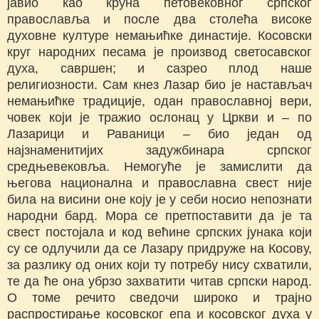
јавио као круна петовековног српског
православља и после два столећа високе
духовне културе немањићке династије. Косовски
круг народних песама је производ светосавског
духа, савршен; и сазрео плод наше
религиозности. Сам кнез Лазар био је настављач
немањићке традиције, одан православној вери,
човек који је тражио ослонац у Цркви и – по
Лазарици и Раваници – био један од
најзнаменитијих задужбинара српског
средњевековља. Немогуће је замислити да
његова национална и православна свест није
била на висини оне коју је у себи носио непознати
народни бард. Мора се претпоставити да је та
свест постојала и код већине српских јунака који
су се одлучили да се Лазару придруже на Косову,
за разлику од оних који ту потребу нису схватили,
те да ће она убрзо захватити читав српски народ.
О томе речито сведочи широко и трајно
распростирање косовског епа и косовског духа у