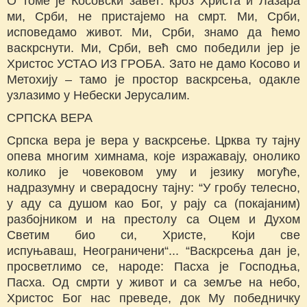
О томе је Косовски завет: кроз Христа и Лазара
ми, Срби, не пристајемо на смрт. Ми, Срби,
исповедамо живот. Ми, Срби, знамо да ћемо
васкрснути. Ми, Срби, већ смо победили јер је
Христос УСТАО ИЗ ГРОБА. Зато не дамо Косово и
Метохију – тамо је простор васкрсења, одакле
узлазимо у Небески Јерусалим.
СРПСКА ВЕРА
Српска вера је вера у васкрсење. Црква ту тајну
опева многим химнама, које изражавају, онолико
колико је човековом уму и језику могуће,
надразумну и сверадосну тајну: “У гробу телесно,
у аду са душом као Бог, у рају са (покајаним)
разбојником и на престолу са Оцем и Духом
Светим био си, Христе, Који све
испуњаваш, Неограничени“... “Васкрсења дан је,
просветлимо се, народе: Пасха је Господња,
Пасха. Од смрти у живот и са земље на небо,
Христос Бог нас преведе, док Му победничку