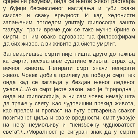
срцем ни разумом, онда се његов живот раствара
у бујици бесмисленог настајања и губи сваки
смисао и сваку вредност. И кад хедонисти
запањеним погледом упитају философа зашто
"залуду" траћи време док се тако мучно брине о
смрти, он им овако одговара: "Ја философирам
да бих живео, а ви живите да бисте умрли".
Занемаривање смрти није ништа друго до тежња
ка смрти, несхватање суштине живота, страх од
вечног живота. Негирати смрт значи негирати
живот. Човек добија прилику да победи смрт тек
онда кад се загледа у бездан њеног леденог
ужаса./.../Ако смрт јесте закон, ако је "природна",
онда ни философија, а ни сам човек немају шта
да траже у свету. Као чудовишни прекид живота,
као прелом и пропаст на путу оствapeњa сваког
позитивног циља и сваке вредности, смрт указује
на неку неумољиву и "неизбежну чудноватост
света"./.../Моралност је сигуран знак да у смрти