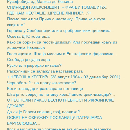
Русофобија од Маркса до Лењина
СПИРИДОН АЛЕКСИЈЕВИЋ – ФРАЊУ ТОМАШИЋУ...
ГДЕ НАМ НЕСТАШЕ „ЦРВЕНЕ ЛИНИЈЕ“…?!
Писмо папи или Прича о настанку ''Приче која лута
свијетом''...
Герника у Сребреници или о сребреничким цивилима...
Освета ДПС кориташа
Како се борити са гностицизмом? Или последњи краљ из
династије Немањић...
Гностицизам. Шта ја мислим о Епштајновим фајловима...
Слобода је сјајна зора
Руско или јеврејско питање?
Расколници се залажу за наставак рата
+ НЕБОЈША КРСТИЋ (28.август 1964 - 03.децембар 2001) ...
Чернобиљ 2.: на прагу катастрофе?
Бели господар и разочаране поглавице
Шта је то Јевреј по питању хришћанске цивилизације?...
О ГЕОПОЛИТИЧКОЈ БЕСПОТРЕБНОСТИ УКРАЈИНСКЕ
ДРЖАВЕ...
Да ли је Горски вијенац твој, владико?
ОСВРТ НА ОКРУЖНУ ПОСЛАНИЦУ ПАТРИЈАРХА
ВАРТОЛОМЕЈА...
Крст и молитва за упокојене је акт мржње за Јеврејску