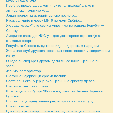
Муве су одлетеле
ПроГлас представља континуитет антихришћанске и
антисрпске политике Ал...
Један прилог за историју српске неслоге...
Руси, санкције и човек МИ-6 на челу Србије...
Хиљаде младића је својим животима изградило Републику
Српску...
Америчкe санкције НИС-у – део договорене стратегије за
отимање енергет...
Репуб­ли­ка Српска плод геноцида над српским народом...
Жена као стуб друштва: повратак женствености у савременом
свету...
О када би свој Крст другом дали ми се више Срби не би
звали...
Језички реформатор
Његош је најсрбскији србски песник
Свете се Његошу јер је био Србин и о србству пјевао...
Његош – свештени поета
Шта се десило Русији 90-их – над књигом Јелене Јуревне
Гускове...
Ноћ вештица представља регресију за нашу културу...
Новак Ђоковић
Црна Гора је Божија слика – сва од ћирилице и српскога