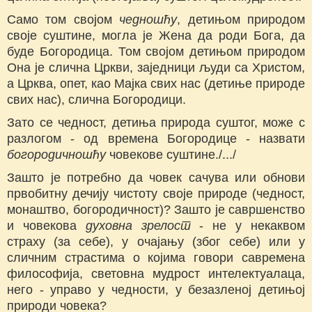
Само том својом
чедношћу
, детињом природом
своје суштине, могла je Жена да роди Бога, да
буде Богородица. Том својом детињом природом
Она je слична Цркви, заједници људи са Христом,
a Црква, опет, као Мајка свих нас (детиње природе
свих нас), слична Богородици.
Зато ce чедност, детиња природа суштог, може с
разлогом - од времена Богородице - назвати
богородичношћу
човекове суштине./.../
Зашто je потребно да човек сачува или обнови
првобитну дечију чистоту своје природе (чедност,
монаштво, богородичност)? Зашто je савршенство
и човекова
духовна зрелост
- не у некаквом
страху (за себе), у очајању (због себе) или у
сличним страстима о којима говори савремена
философија, световна мудрост интелектуалаца,
него - управо у чедности, у безазленој детињој
природи човека?