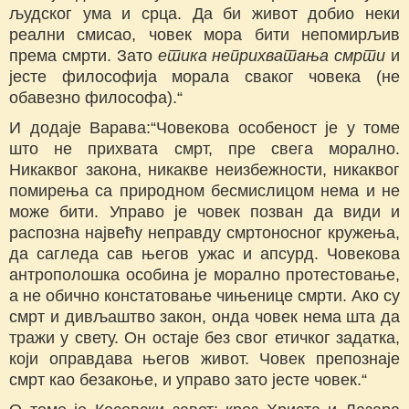
људског ума и срца. Да би живот добио неки
реални смисао, човек мора бити непомирљив
према смрти. Зато
етика неприхватања смрти
и
јесте философија морала сваког човека (не
обавезно философа).“
И додаје Варава:“Човекова особеност је у томе
што не прихвата смрт, пре свега морално.
Никаквог закона, никакве неизбежности, никаквог
помирења са природном бесмислицом нема и не
може бити. Управо је човек позван да види и
распозна највећу неправду смртоносног кружења,
да сагледа сав његов ужас и апсурд. Човекова
антрополошка особина је морално протестовање,
а не обично констатовање чињенице смрти. Ако су
смрт и дивљаштво закон, онда човек нема шта да
тражи у свету. Он остаје без свог етичког задатка,
који оправдава његов живот. Човек препознаје
смрт као безакоње, и управо зато јесте човек.“