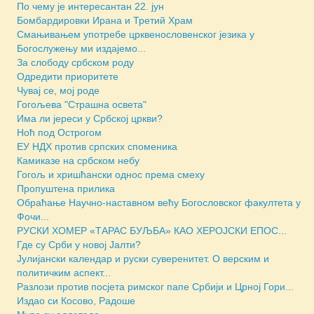
По чему је интересантан 22. јун
Бомбардировки Ирана и Третий Храм
Смањивањем употребе црквенословенског језика у
Богослужењу ми издајемо...
За слободу србском роду
Одредити приоритете
Чувај се, мој роде
Гогољева "Страшна освета"
Има ли јереси у Србској цркви?
Ноћ под Острогом
ЕУ НДХ против српских споменика
Камиказе на србском небу
Гогољ и хришћански однос према смеху
Пропуштена прилика
Обраћање Научно-наставном већу Богословског факултета у
Фочи...
РУСКИ ХОМЕР «ТАРАС БУЉБА» КАО ХЕРОЈСКИ ЕПОС...
Где су Срби у новој Јалти?
Јулијански календар и руски суверенитет. О верским и
политичким аспект...
Разлози против посјета римског папе Србији и Црној Гори...
Издао си Косово, Радоше