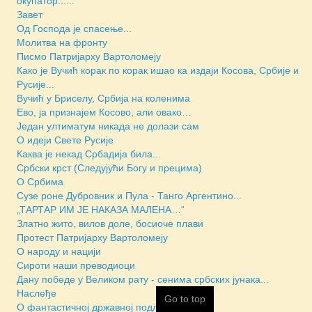
окупатор......
Завет
Од Господа је спасење...
Молитва на фронту
Писмо Патријарху Вартоломеју
Како је Вучић корак по корак ишао ка издаји Косова, Србије и
Русије...
Вучић у Бриселу, Србија на коленима
Ево, ја признајем Косово, али овако…
Један ултиматум никада не долази сам
О идеји Свете Русије
Каква је некад Србадија била...
Србски крст (Следујући Богу и прецима)
О Србима
Сузе роне Дубровник и Пула - Танго Аргентино...
„ТАРТАР ИМ ЈЕ НАКАЗА МАЛЕНА…“
Златно жито, вилов доле, босиоче плави
Протест Патријарху Вартоломеју
О народу и нацији
Сироти наши преводиоци
Дану победе у Великом рату - сенима србских јунака...
Наслеђе
Go to top
О фантастичној државној подлости