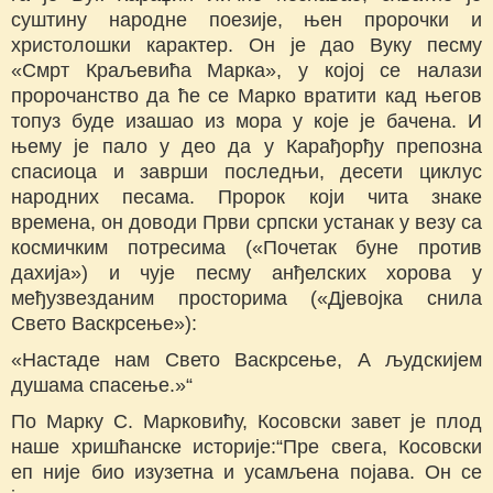
суштину народне поезије, њен пророчки и
христолошки карактер. Он је дао Вуку песму
«Смрт Краљевића Марка», у којој се налази
пророчанство да ће се Марко вратити кад његов
топуз буде изашао из мора у које је бачена. И
њему је пало у део да у Карађорђу препозна
спасиоца и заврши последњи, десети циклус
народних песама. Пророк који чита знаке
времена, он доводи Први српски устанак у везу са
космичким потресима («Почетак буне против
дахија») и чује песму анђелских хорова у
међузвезданим просторима («Дјевојка снила
Свето Васкрсење»):
«Настаде нам Свето Васкрсење, А људскијем
душама спасење.»“
По Марку С. Марковићу, Косовски завет је плод
наше хришћанске историје:“Пре свега, Косовски
еп није био изузетна и усамљена појава. Он се