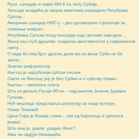
Руси, санкције и човек МИ-6 на челу Србије...
Хиљаде младића је својим животима изградило Републику
Српску...
Америчкe санкције НИС-у – део договорене стратегије за
отимање енергет...
Репуб­ли­ка Српска плод геноцида над српским народом...
Жена као стуб друштва: повратак женствености у савременом
свету...
О када би свој Крст другом дали ми се више Срби не би
звали...
Језички реформатор
Његош је најсрбскији србски песник
Свете се Његошу јер је био Србин и о србству пјевао...
Његош – свештени поета
Шта се десило Русији 90-их – над књигом Јелене Јуревне
Гускове...
Ноћ вештица представља регресију за нашу културу...
Новак Ђоковић
Црна Гора је Божија слика – сва од ћирилице и српскога
језика!...
Шта нам је, дакле, урадио Жекс?
Има ли овд(ј)е Немањића