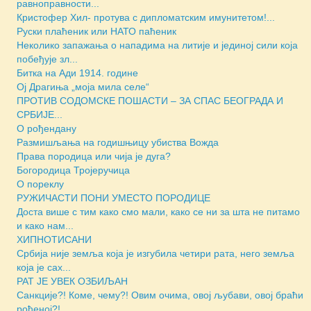
равноправности...
Кристофер Хил- протува с дипломатским имунитетом!...
Руски плаћеник или НАТО паћеник
Неколико запажања о нападима на литије и јединој сили која
побеђује зл...
Битка на Ади 1914. године
Ој Драгиња „моја мила селе“
ПРОТИВ СОДОМСКЕ ПОШАСТИ – ЗА СПАС БЕОГРАДА И
СРБИЈЕ...
О рођендану
Размишљања на годишњицу убиства Вожда
Права породица или чија је дуга?
Богородица Тројеручица
О пореклу
РУЖИЧАСТИ ПОНИ УМЕСТО ПОРОДИЦЕ
Доста више с тим како смо мали, како се ни за шта не питамо
и како нам...
ХИПНОТИСАНИ
Србија није земља која је изгубила четири рата, него земља
која је сах...
РАТ ЈЕ УВЕК ОЗБИЉАН
Санкције?! Коме, чему?! Овим очима, овој љубави, овој браћи
рођеној?!...