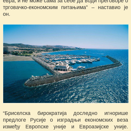
евра, и не може сама за себе да води преговоре о
трговачко-економским питањима” – наставио је
он.
“Бриселска бирократија доследно игнорише
предлоге Русије о изградњи економских веза
између Европске уније и Евроазијске уније.