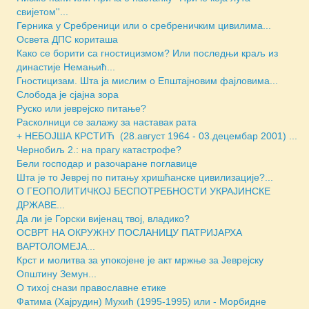
свијетом''...
Герника у Сребреници или о сребреничким цивилима...
Освета ДПС кориташа
Како се борити са гностицизмом? Или последњи краљ из
династије Немањић...
Гностицизам. Шта ја мислим о Епштајновим фајловима...
Слобода је сјајна зора
Руско или јеврејско питање?
Расколници се залажу за наставак рата
+ НЕБОЈША КРСТИЋ (28.август 1964 - 03.децембар 2001) ...
Чернобиљ 2.: на прагу катастрофе?
Бели господар и разочаране поглавице
Шта је то Јевреј по питању хришћанске цивилизације?...
О ГЕОПОЛИТИЧКОЈ БЕСПОТРЕБНОСТИ УКРАЈИНСКЕ
ДРЖАВЕ...
Да ли је Горски вијенац твој, владико?
ОСВРТ НА ОКРУЖНУ ПОСЛАНИЦУ ПАТРИЈАРХА
ВАРТОЛОМЕЈА...
Крст и молитва за упокојене је акт мржње за Јеврејску
Општину Земун...
О тихој снази православне етике
Фатима (Хајрудин) Мухић (1995-1995) или - Морбидне