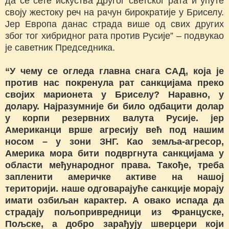
да се сете искуства Другог светског рата и упуте
своју жестоку реч на рачун бирократије у Бриселу.
Јер Европа данас страда више од свих других
због тог хибридног рата против Русије” – подвукао
је саветник Председника.
“У чему се огледа главна снага САД, која је
против нас покренула рат санкцијама преко
својих марионета у Бриселу? Наравно, у
долару. Најразумније би било одбацити долар
у корпи резервних валута Русије. јер
Американци врше агресију већ под нашим
носом – у зони ЗНГ. Као земља-агресор,
Америка мора бити подвргнута санкцијама у
области међународног права. Такође, треба
запленити америчке активе на нашој
територији. наше одговарајуће санкције морају
имати озбиљан карактер. А овако испада да
страдају пољопривредници из Француске,
Пољске, а добро зарађују шверцери који