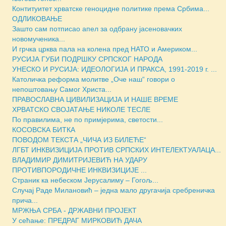
Контитуитет хрватске геноцидне политике према Србима...
ОДЛИКОВАЊЕ
Зашто сам потписао апел за одбрану јасеновачких
новомученика...
И грчка црква пала на колена пред НАТО и Америком...
РУСИЈА ГУБИ ПОДРШКУ СРПСКОГ НАРОДА
УНЕСКО И РУСИЈА: ИДЕОЛОГИЈА И ПРАКСА, 1991-2019 г. ...
Католичка реформа молитве „Оче наш“ говори о
непоштовању Самог Христа...
ПРАВОСЛАВНА ЦИВИЛИЗАЦИЈА И НАШЕ ВРЕМЕ
ХРВАТСКО СВОЈАТАЊЕ НИКОЛЕ ТЕСЛЕ
По правилима, не по примјерима, светости...
КОСОВСКА БИТКА
ПОВОДОМ ТЕКСТА „ЧИЧА ИЗ БИЛЕЋЕ“
ЛГБТ ИНКВИЗИЦИЈА ПРОТИВ СРПСКИХ ИНТЕЛЕКТУАЛАЦА...
ВЛАДИМИР ДИМИТРИЈЕВИЋ НА УДАРУ
ПРОТИВПОРОДИЧНЕ ИНКВИЗИЦИЈЕ ...
Страник ка небеском Јерусалиму – Гогољ...
Случај Раде Милановић – једна мало другачија сребреничка
прича...
МРЖЊА СРБА - ДРЖАВНИ ПРОЈЕКТ
У сећање: ПРЕДРАГ МИРКОВИЋ ДАЧА