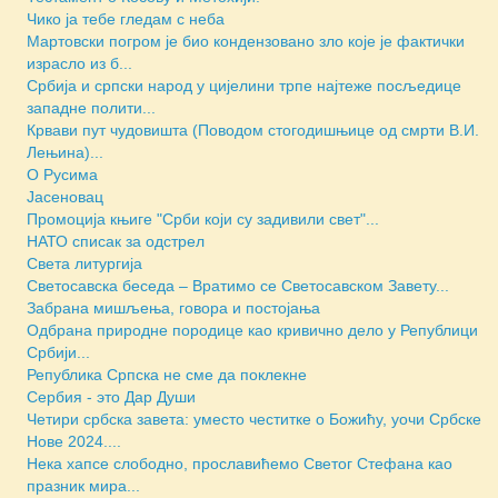
Чико ја тебе гледам с неба
Мартовски погром је био кондензовано зло које је фактички
израсло из б...
Србија и српски народ у цијелини трпе најтеже посљедице
западне полити...
Крвави пут чудовишта (Поводом стогодишњице од смрти В.И.
Лењина)...
О Русима
Јасеновац
Промоција књиге "Срби који су задивили свет"...
НАТО списак за одстрел
Света литургија
Светосавска беседа – Вратимо се Светосавском Завету...
Забрана мишљења, говора и постојања
Одбрана природне породице као кривично дело у Републици
Србији...
Република Српска не сме да поклекне
Сербия - это Дар Души
Четири србска завета: уместо честитке о Божићу, уочи Србске
Нове 2024....
Нека хапсе слободно, прославићемо Светог Стефана као
празник мира...