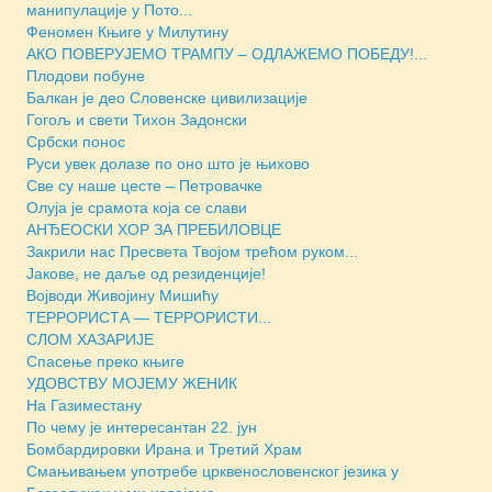
манипулације у Пото...
Феномен Књиге у Милутину
АКО ПОВЕРУЈЕМО ТРАМПУ – ОДЛАЖЕМО ПОБЕДУ!...
Плодови побуне
Балкан је део Словенске цивилизације
Гогољ и свети Тихон Задонски
Србски понос
Руси увек долазе по оно што је њихово
Све су наше цесте – Петровачке
Олуја је срамота која се слави
АНЂЕОСКИ ХОР ЗА ПРЕБИЛОВЦЕ
Закрили нас Пресвета Твојом трећом руком...
Јакове, не даље од резиденције!
Војводи Живојину Мишићу
ТЕРРОРИСТА — ТЕРРОРИСТИ...
СЛОМ ХАЗАРИЈЕ
Спасење преко књиге
УДОВСТВУ МОЈЕМУ ЖЕНИК
На Газиместану
По чему је интересантан 22. јун
Бомбардировки Ирана и Третий Храм
Смањивањем употребе црквенословенског језика у