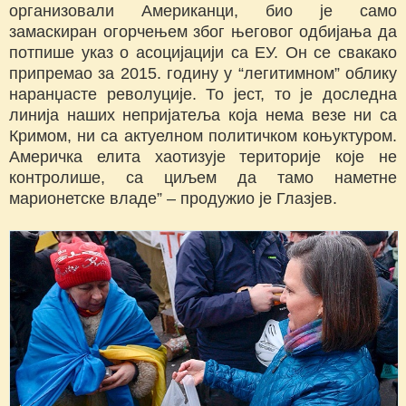
организовали Американци, био је само
замаскиран огорчењем због његовог одбијања да
потпише указ о асоцијацији са ЕУ. Он се свакако
припремао за 2015. годину у “легитимном” облику
наранџасте револуције. То јест, то је доследна
линија наших непријатеља која нема везе ни са
Кримом, ни са актуелном политичком коњуктуром.
Америчка елита хаотизује територије које не
контролише, са циљем да тамо наметне
марионетске владе” – продужио је Глазјев.