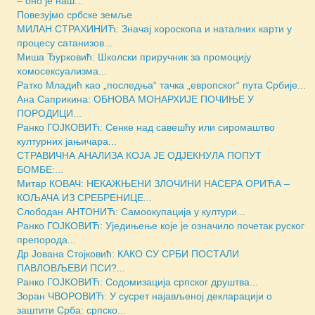
– оно је наш...
Повезујмо србске земље
МИЛАН СТРАХИНИЋ: Значај хороскопа и наталних карти у
процесу сатанизов...
Миша Ђурковић: Школски приручник за промоцију
хомосексуализма...
Ратко Младић као „последња“ тачка „европског“ пута Србије...
Ана Саприкина: ОБНОВА МОНАРХИЈЕ ПОЧИЊЕ У
ПОРОДИЦИ...
Ранко ГОЈКОВИЋ: Сенке над савешћу или сиромаштво
културних јањичара...
СТРАВИЧНА АНАЛИЗА КОЈА ЈЕ ОДЈЕКНУЛА ПОПУТ
БОМБЕ:...
Митар КОВАЧ: НЕКАЖЊЕНИ ЗЛОЧИНИ НАСЕРА ОРИЋА –
КОЉАЧА ИЗ СРЕБРЕНИЦЕ...
Слободан АНТОНИЋ: Самоокупација у култури...
Ранко ГОЈКОВИЋ: Уједињење које је означило почетак руског
препорода...
Др Јована Стојковић: КАКО СУ СРБИ ПОСТАЛИ
ПАВЛОВЉЕВИ ПСИ?...
Ранко ГОЈКОВИЋ: Содомизација српског друштва...
Зоран ЧВОРОВИЋ: У сусрет најављеној декларацији о
заштити Срба: српско...