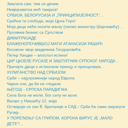
Замлата сам, тим се дичим
Невјероватна моћ тамјана!
СРБИЈА, БЕЛОРУСИЈА И „ПРИНЦИПИЈЕЛНОСТ“...
Срећна ти слобода, моја Црна Горо!
Моја деца неће носити маску (писмо министру Шарчевићу)...
Пуповчев бизнис са Српством
ДИМИТРИЈАДЕ
БЛАЖЕНОПОЧИВШОЈ МАТИ АТАНАСИЈИ РАШИЋ
Косовски чвор академика Теодоровића
Петер Хандке – апостол истине!
ЦАР ЦИЈЕЛЕ РУСИЈЕ И ЗАШТИТНИК СРПСКОГ НАРОДА...
Причајте дјеци о истинском принцу и принцезама...
ХУЛИГАНСТВО НАД СРБИЈОМ
Срби – најугроженији народ Европе
Чарне очи, да би не гледале
ЊЕГОШ - СРПСКА ПАРАДИГМА
Сила Бога не моли, Бог силу не воли
Васкрс у Никшићу 12. маја
Остварује се сан В. Британије и САД – Срби ће сами омрзнути
Русију...
У ПОРЕЂЕЊУ СА ГРИПОМ, КОРОНА ВИРУС ЈЕ „МАЛО
ДЕТЕ“!...