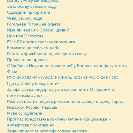
Богослужењу ми издајемо...
За слободу србском роду
Одредити приоритете
Чувај се, мој роде
Гогољева "Страшна освета"
Има ли јереси у Србској цркви?
Ноћ под Острогом
ЕУ НДХ против српских споменика
Камиказе на србском небу
Гогољ и хришћански однос према смеху
Пропуштена прилика
Обраћање Научно-наставном већу Богословског факултета у
Фочи...
РУСКИ ХОМЕР «ТАРАС БУЉБА» КАО ХЕРОЈСКИ ЕПОС...
Где су Срби у новој Јалти?
Јулијански календар и руски суверенитет. О верским и
политичким аспект...
Разлози против посјета римског папе Србији и Црној Гори...
Издао си Косово, Радоше
Муве су одлетеле
ПроГлас представља континуитет антихришћанске и
антисрпске политике Ал...
Један прилог за историју српске неслоге...