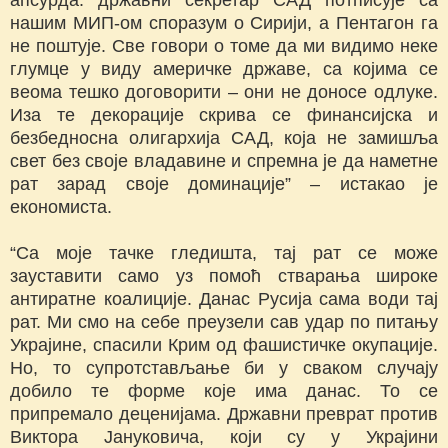
нашим МИП-ом споразум о Сирији, а Пентагон га
не поштује. Све говори о томе да ми видимо неке
глумце у виду америчке државе, са којима се
веома тешко договорити – они не доносе одлуке.
Иза те декорације скрива се финансијска и
безбедносна олигархија САД, која не замишља
свет без своје владавине и спремна је да наметне
рат зарад своје доминације” – истакао је
економиста.
“Са моје тачке гледишта, тај рат се може
зауставити само уз помоћ стварања широке
антиратне коалиције. Данас Русија сама води тај
рат. Ми смо на себе преузели сав удар по питању
Украјине, спасили Крим од фашистичке окупације.
Но, то супротстављање би у сваком случају
добило те форме које има данас. То се
припремало деценијама. Државни преврат против
Виктора Јануковича, који су у Украјини