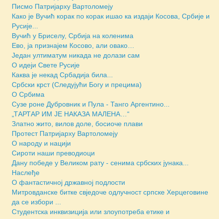
Писмо Патријарху Вартоломеју
Како је Вучић корак по корак ишао ка издаји Косова, Србије и
Русије...
Вучић у Бриселу, Србија на коленима
Ево, ја признајем Косово, али овако…
Један ултиматум никада не долази сам
О идеји Свете Русије
Каква је некад Србадија била...
Србски крст (Следујући Богу и прецима)
О Србима
Сузе роне Дубровник и Пула - Танго Аргентино...
„ТАРТАР ИМ ЈЕ НАКАЗА МАЛЕНА…“
Златно жито, вилов доле, босиоче плави
Протест Патријарху Вартоломеју
О народу и нацији
Сироти наши преводиоци
Дану победе у Великом рату - сенима србских јунака...
Наслеђе
О фантастичној државној подлости
Митровданске битке свједочe одлучност српске Херцеговине
да се избори ...
Студентска инквизиција или злоупотреба етике и