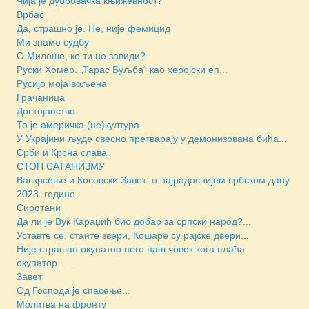
Чија је дубровачка књижевност?
Врбас
Да, страшно је. Не, није фемицид
Ми знамо судбу
О Милоше, ко ти не завиди?
Руски Хомер. „Тарас Буљба“ као херојски еп...
Русијо моја вољена
Грачаница
Достојанство
То је америчка (не)култура
У Украјини људе свесно претварају у демонизована бића...
Срби и Крсна слава
СТОП САТАНИЗМУ
Васкрсење и Косовски Завет: о најрадоснијем србском дану
2023. године...
Сиротани
Да ли је Вук Караџић био добар за српски народ?...
Уставте се, станте звери, Кошаре су рајске двери...
Није страшан окупатор него наш човек кога плаћа
окупатор......
Завет
Од Господа је спасење...
Молитва на фронту