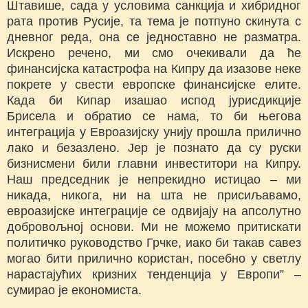
Штавише, сада у условима санкција и хибридног
рата против Русије, та тема је потпуно скинута с
дневног реда, она се једноставно не разматра.
Искрено речено, ми смо очекивали да ће
финансијска катастрофа на Кипру да изазове неке
покрете у свести европске финансијске елите.
Када би Кипар изашао испод јурисдикције
Брисела и обратио се нама, то би његова
интеграција у Евроазијску унију прошла прилично
лако и безазлено. Јер је познато да су руски
бизнисмени били главни инвеститори на Кипру.
Наш председник је непрекидно истицао – ми
никада, никога, ни на шта не присиљавамо,
евроазијске интеграције се одвијају на апсолутно
добровољној основи. Ми не можемо притискати
политичко руководство Грчке, иако би такав савез
могао бити прилично користан, посебно у светлу
нарастајућих кризних тенденција у Европи” –
сумирао је економиста.