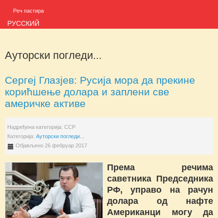
Реч пастира
РУССКИЙ
Ауторски погледи...
Сергеј Глазјев: Русија мора да прекине
корићшење долара и заплени све
америчке активе
Надређена категорија:
ССР
Категорија:
Ауторски погледи...
Објављено 26 фебруар 2017
Према речима
саветника Председника
РФ, управо на рачун
долара од нафте
Американци могу да