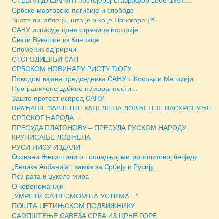
СТЕВАН ДУШАНИЋ протојереј-ставрофор 1866-1957...
Србске мартовске погибије и слободе
Знате ли, аблеци, шта је и ко је Црногорац?!...
САНУ исписује црне странице историје
Свети Вукашин из Клепаца
Споменик од ријечи
СТОГОДИШЊИ САН
СРБСКОМ НОВИНАРУ РИСТУ ЂОГУ
Поводом изјаве председника САНУ о Косову и Метохији...
Неограничене дубине неморалности…
Зашто протест испред САНУ
ВРАЋАЊЕ ЗАВЈЕТНЕ КАПЕЛЕ НА ЛОВЋЕН ЈЕ ВАСКРСНУЋЕ
СРПСКОГ НАРОДА...
ПРЕСУДА ПЛАТОНОВУ – ПРЕСУДА РУСКОМ НАРОДУ...
КРУНИСАЊЕ ЛОВЋЕНА
РУСИ НИСУ ИЗДАЛИ
Оковани Његош или о последњој митрополитовој бесједи...
„Велика Албанија“: замка за Србију и Русију...
Пси рата и џукеле мира
О корономанији
„УМРЕТИ СА ПЕСМОМ НА УСТИМА…“
ПОШТА ЦЕТИЊСКОМ ПОДВИЖНИКУ
САОПШТЕЊЕ САВЕЗА СРБА ИЗ ЦРНЕ ГОРЕ