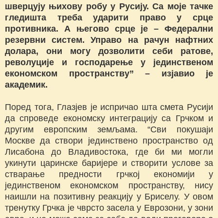
шверцују њихову робу у Русију. Са моје тачке
гледишта треба ударити право у срце
противника. А његово срце је – Федерални
резервни систем. Управо на рачун нафтних
долара, они могу дозволити себи ратове,
револуције и господарење у јединственом
економском пространству” – изјавио је
академик.
Поред тога, Глазјев је испричао шта смета Русији
да спроведе економску интеграцију са Грчком и
другим европским земљама. “Сви покушаји
Москве да створи јединствено пространство од
Лисабона до Владивостока, где би ми могли
укинути царинске баријере и створити услове за
стварање предности грчкој економији у
јединственом економском пространству, нису
наишли на позитивну реакцију у Бриселу. У овом
тренутку Грчка је чврсто засела у Еврозони, у зони