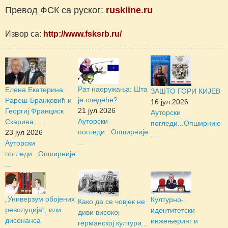
Превод ФСК са руског:
ruskline.ru
Извор са:
http://www.fsksrb.ru/
Рат наоружања: Шта
Елена Екатерина
ЗАШТО ГОРИ КИЈЕВ
је следеће?
Рареш-Бранковић и
16 јул 2026
21 јул 2026
Георгиј Франциск
Ауторски
Ауторски
Скарина ...
погледи...
Опширније
погледи...
Опширније
23 јул 2026
...
...
Ауторски
погледи...
Опширније
...
„Универзум обојених
Културно-
Како да се човјек не
револуција“, или
идентитетски
диви високој
дисонанса
инжењеринг и
германској култури...