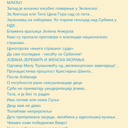
МЛАЂО
Запад је коначно изгубио поверење у Зеленског...
За Његоша или Тита Црна Гора сад се пита...
Јасеновац на изборима: Ко пориче геноцид над Србима у
НДХ...
Блажена краљица Јелена Анжујска
Како су пропали преговори о коалицији националних
странака...
Црногорска «књига страшног суда»
Да сам последњи - писаћу се Србином!
JОВАНА ЈЕРЕМИЋ И ЖЕНСКА МОРАЊА
Одговор Милу Ђукановићу од „великосрпских завичајаца“...
Пронацистичка прошлост Кристијана Шмита...
После Албаније
О погубности ране сексуализације деце
Срби не прихватају џендеризацију језика...
Тата, и ја бих то радио
Има логике али нема Суље
Децу вам не дамо
Ћопићеви непријатељи
Дуго припремана засједа, запаћена у идеолошкој кухињи...
Чекамо нови победнички Вакрс!