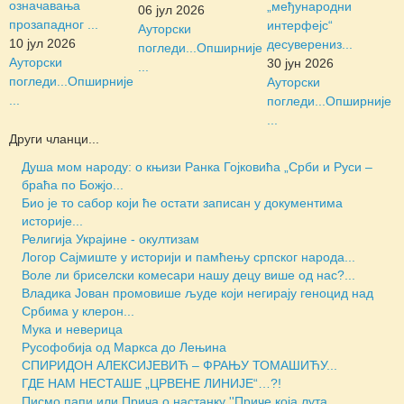
означавања
„међународни
06 јул 2026
прозападног ...
интерфејс“
Ауторски
10 јул 2026
десуверениз...
погледи...
Опширније
Ауторски
30 јун 2026
...
погледи...
Опширније
Ауторски
...
погледи...
Опширније
...
Други чланци...
Душа мом народу: о књизи Ранка Гојковића „Срби и Руси –
браћа по Божјо...
Био је то сабор који ће остати записан у документима
историје...
Религија Украјине - окултизам
Логор Сајмиште у историји и памћењу српског народа...
Воле ли бриселски комесари нашу децу више од нас?...
Владика Јован промовише људе који негирају геноцид над
Србима у клерон...
Мука и неверица
Русофобија од Маркса до Лењина
СПИРИДОН АЛЕКСИЈЕВИЋ – ФРАЊУ ТОМАШИЋУ...
ГДЕ НАМ НЕСТАШЕ „ЦРВЕНЕ ЛИНИЈЕ“…?!
Писмо папи или Прича о настанку ''Приче која лута