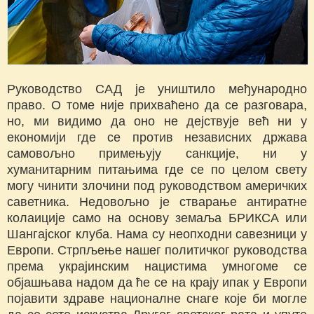
Руководство САД је уништило међународно
право. О томе није прихваћено да се разговара,
но, ми видимо да оно не дејствује већ ни у
економији где се против независних држава
самовољно примењују санкције, ни у
хуманитарним питањима где се по целом свету
могу чинити злочини под руководством америчких
саветника. Недовољно је стварање антиратне
колаиције само на основу земаља БРИКСА или
Шангајског клуба. Нама су неопходни савезници у
Европи. Стрпљење нашег политичког руководства
према украјинским нацистима умногоме се
објашњава надом да ће се на крају ипак у Европи
појавити здраве националне снаге које би могле