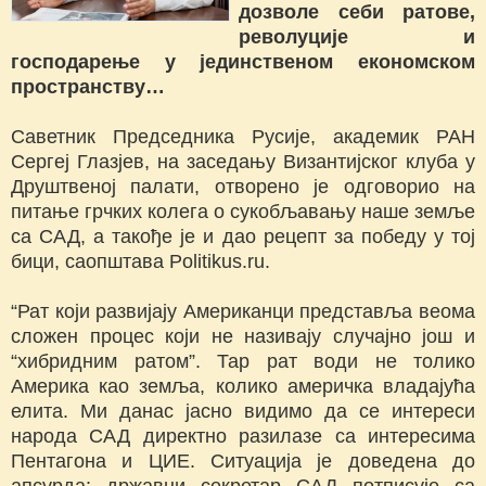
дозволе себи ратове,
револуције и
господарење у јединственом економском
пространству…
Саветник Председника Русије, академик РАН
Сергеј Глазјев, на заседању Византијског клуба у
Друштвеној палати, отворено је одговорио на
питање грчких колега о сукобљавању наше земље
са САД, а такође је и дао рецепт за победу у тој
бици, саопштава Politikus.ru.
“Рат који развијају Американци представља веома
сложен процес који не називају случајно још и
“хибридним ратом”. Тар рат води не толико
Америка као земља, колико америчка владајућа
елита. Ми данас јасно видимо да се интереси
народа САД директно разилазе са интересима
Пентагона и ЦИЕ. Ситуација је доведена до
апсурда: државни секретар САД потписује са