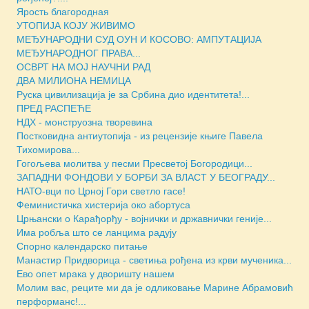
Ярость благородная
УТОПИЈА КОЈУ ЖИВИМО
МЕЂУНАРОДНИ СУД ОУН И КОСОВО: АМПУТАЦИЈА
МЕЂУНАРОДНОГ ПРАВА...
ОСВРТ НА МОЈ НАУЧНИ РАД
ДВА МИЛИОНА НЕМИЦА
Руска цивилизација је за Србина дио идентитета!...
ПРЕД РАСПЕЋЕ
НДХ - монструозна творевина
Постковидна антиутопија - из рецензије књиге Павела
Тихомирова...
Гогољева молитва у песми Пресветој Богородици...
ЗАПАДНИ ФОНДОВИ У БОРБИ ЗА ВЛАСТ У БЕОГРАДУ...
НАТО-вци по Црној Гори светло гасе!
Феминистичка хистерија око абортуса
Црњански о Карађорђу - војнички и државнички геније...
Има робља што се ланцима радују
Спорно календарско питање
Манастир Придворица - светиња рођена из крви мученика...
Ево опет мрака у дворишту нашем
Молим вас, реците ми да је одликовање Марине Абрамовић
перформанс!...