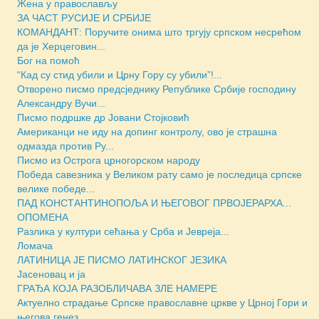
Жена у православљу
ЗА ЧАСТ РУСИЈЕ И СРБИЈЕ
КОМАНДАНТ: Поручите онима што тргују српском несрећом
да је Херцеговин...
Бог на помоћ
“Кад су стид убили и Црну Гору су убили”!...
Отворено писмо предсjеднику Републике Србије господину
Александру Вучи...
Писмо подршке др Јовани Стојковић
Американци не иду на допинг контролу, ово је страшна
одмазда против Ру...
Писмо из Острога црногорском народу
Победа савезника у Великом рату само је последица српске
велике победе...
ПАД КОНСТАНТИНОПОЉА И ЊЕГОВОГ ПРВОЈЕРАРХА...
ОПОМЕНА
Разлика у култури сећања у Срба и Јевреја...
Ломача
ЛАТИНИЦА ЈЕ ПИСМО ЛАТИНСКОГ ЈЕЗИКА
Јасеновац и ја
ГРАЂА КОЈА РАЗОБЛИЧАВА ЗЛЕ НАМЕРЕ
Актуелно страдање Српске православне цркве у Црној Гори и
његова генез...