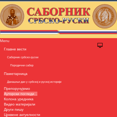
Menu
Главне вести
Саборник србско-руски
Породични сабор
Паметарница
Данашњи дан у србској и руској историји
Препоручујемо
Ауторски погледи...
Колона уредника
Видео материјали
Други пишу
Црквене актуелности