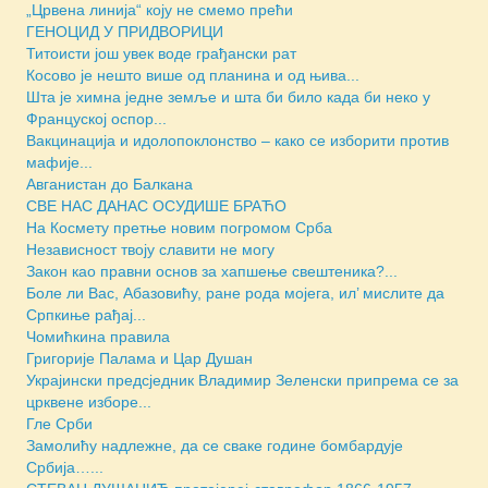
„Црвена линија“ коју не смемо прећи
ГЕНОЦИД У ПРИДВОРИЦИ
Титоисти још увек воде грађански рат
Косово је нешто више од планина и од њива...
Шта је химна једне земље и шта би било када би неко у
Француској оспор...
Вакцинација и идолопоклонство – како се изборити против
мафије...
Авганистан до Балкана
СВЕ НАС ДАНАС ОСУДИШЕ БРАЋО
На Космету претње новим погромом Срба
Независност твоју славити не могу
Закон као правни основ за хапшење свештеника?...
Боле ли Вас, Абазовићу, ране рода мојега, ил’ мислите да
Српкиње рађај...
Чомићкина правила
Григорије Палама и Цар Душан
Украјински предсједник Владимир Зеленски припрема се за
црквене изборе...
Гле Срби
Замолићу надлежне, да се сваке године бомбардује
Србија…...