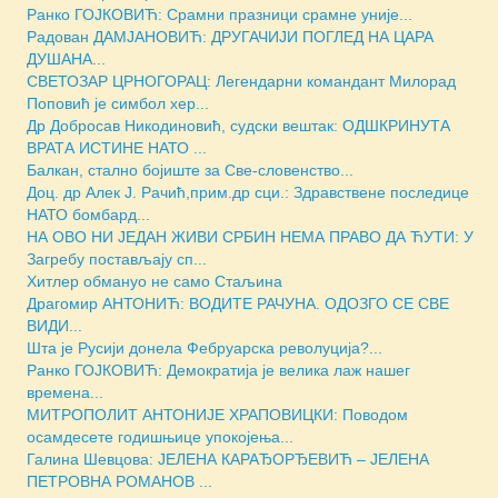
Ранко ГОЈКОВИЋ: Срамни празници срамне уније...
Радован ДАМЈАНОВИЋ: ДРУГАЧИЈИ ПОГЛЕД НА ЦАРА
ДУШАНА...
СВЕТОЗАР ЦРНОГОРАЦ: Легендарни командант Милорад
Поповић је симбол хер...
Др Добросав Никодиновић, судски вештак: ОДШКРИНУТА
ВРАТА ИСТИНЕ НАТО ...
Балкан, стално бојиште за Све-словенство...
Доц. др Алек Ј. Рачић,прим.др сци.: Здравствене последице
НАТО бомбард...
НА ОВО НИ ЈЕДАН ЖИВИ СРБИН НЕМА ПРАВО ДА ЋУТИ: У
Загребу постављају сп...
Хитлер обмануо не само Стаљина
Драгомир АНТОНИЋ: ВОДИТЕ РАЧУНА. ОДОЗГО СЕ СВЕ
ВИДИ...
Шта је Русији донела Фебруарска револуција?...
Ранко ГОЈКОВИЋ: Демократија је велика лаж нашег
времена...
МИТРОПОЛИТ АНТОНИЈЕ ХРАПОВИЦКИ: Поводом
осамдесете годишњице упокојења...
Галина Шевцова: ЈЕЛЕНА КАРАЂОРЂЕВИЋ – ЈЕЛЕНА
ПЕТРОВНА РОМАНОВ ...