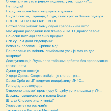
О менталитету или једном поданик, увек поданик?...
Не продај!
Народ не може бити непријатељ државе
Нигде Бљеска, Торнада, Олује, само српска Химна одјекује...
ПОРОБЉЕНИ НАРОДИ ЕВРОПЕ
Поточарски ритуал: Чему служи сребренички мит?...
Маскирани разбојници или Фанар и НАТО „православље”...
Поносни потомци славних предака
Сви су нам дани Видовдани!
Вечан си Косовом - Србине мој!
Поигравање са моћним симболима увек је мач са две
оштрице!...
Деструктивно је Љушићево тобожње србство без православне
трезвености...
Сунце руске поезије
У срце Српске Спарте забијен је глогов трн...
Савез Срба из ЦГ подржао иницијативу ИН4С...
Геноцидна резолуција
Отворено ,,писмо“ премијеру Спајићу уочи гласања у УН...
Владике, свештенство и народ Божји
Шта за Словене значи унија?
Универзитет на раскршћу
Тестамент о Косову и Метохији!