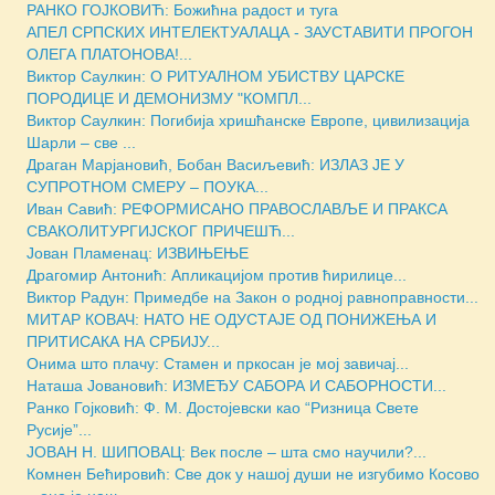
РАНКО ГОЈКОВИЋ: Божићна радост и туга
АПЕЛ СРПСКИХ ИНТЕЛЕКТУАЛАЦА - ЗАУСТАВИТИ ПРОГОН
ОЛЕГА ПЛАТОНОВА!...
Виктор Саулкин: О РИТУАЛНОМ УБИСТВУ ЦАРСКЕ
ПОРОДИЦЕ И ДЕМОНИЗМУ "КОМПЛ...
Виктор Саулкин: Погибија хришћанске Европе, цивилизација
Шарли – све ...
Драган Марјановић, Бобан Васиљевић: ИЗЛАЗ ЈЕ У
СУПРОТНОМ СМЕРУ – ПОУКА...
Иван Савић: РЕФОРМИСАНО ПРАВОСЛАВЉЕ И ПРАКСА
СВАКОЛИТУРГИЈСКОГ ПРИЧЕШЋ...
Јован Пламенац: ИЗВИЊЕЊЕ
Драгомир Антонић: Апликацијом против ћирилице...
Виктор Радун: Примедбе на Закон о родној равноправности...
МИТАР КОВАЧ: НАТО НЕ ОДУСТАЈЕ ОД ПОНИЖЕЊА И
ПРИТИСАКА НА СРБИЈУ...
Онима што плачу: Стамен и пркосан је мој завичај...
Наташа Јовановић: ИЗМЕЂУ САБОРА И САБОРНОСТИ...
Ранко Гојковић: Ф. М. Достојевски као “Ризница Свете
Русије”...
ЈОВАН Н. ШИПОВАЦ: Век после – шта смо научили?...
Комнен Бећировић: Све док у нашој души не изгубимо Косово