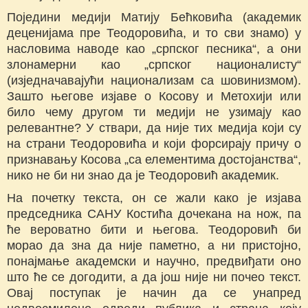
Поједини медији Матију Бећковића (академик
деценијама пре Теодоровића, и то сви знамо) у
насловима наводе као „српског песника“, а они
злонамерни као „српског националисту“
(изједначавајући национализам са шовинизмом).
Зашто његове изјаве о Косову и Метохији или
било чему другом ти медији не узимају као
релевантне? У ствари, да није тих медија који су
на страни Теодоровића и који форсирају причу о
признавању Косова „са елементима достојанства“,
нико не би ни знао да је Теодоровић академик.
На почетку текста, он се жали како је изјава
председника САНУ Костића дочекана на нож, па
ће вероватно бити и његова. Теодоровић би
морао да зна да није паметно, а ни пристојно,
понајмање академски и научно, предвиђати оно
што ће се догодити, а да још није ни почео текст.
Овај поступак је начин да се унапред