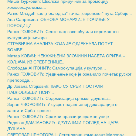
Миша Ђурковић: Школски приручник за промоцију
хомосексуализма...
Ратко Младић као „последња“ тачка „европског“ пута Србије...
Ана Саприкина: ОБНОВА МОНАРХИЈЕ ПОЧИЊЕ У
ПОРОДИЦИ...
Ранко ГОЈКОВИЋ: Сенке над савешћу или сиромаштво
културних јањичара...
СТРАВИЧНА АНАЛИЗА КОЈА ЈЕ ОДЈЕКНУЛА ПОПУТ
БОМБЕ:...
Митар КОВАЧ: НЕКАЖЊЕНИ ЗЛОЧИНИ НАСЕРА ОРИЋА –
КОЉАЧА ИЗ СРЕБРЕНИЦЕ...
Слободан АНТОНИЋ: Самоокупација у култури...
Ранко ГОЈКОВИЋ: Уједињење које је означило почетак руског
препорода...
Др Јована Стојковић: КАКО СУ СРБИ ПОСТАЛИ
ПАВЛОВЉЕВИ ПСИ?...
Ранко ГОЈКОВИЋ: Содомизација српског друштва...
Зоран ЧВОРОВИЋ: У сусрет најављеној декларацији о
заштити Срба: српско...
Ранко ГОЈКОВИЋ: Срамни празници срамне уније...
Радован ДАМЈАНОВИЋ: ДРУГАЧИЈИ ПОГЛЕД НА ЦАРА
ДУШАНА...
СВЕТОЗАР ЦРНОГОРАЦ: Легендарни командант Милорад