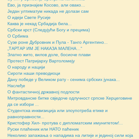
Ево, ја признајем Косово, али овако…
Један ултиматум никада не долази сам
О идеји Свете Русије
Каква је некад Србадија била...
Србски крст (Следујући Богу и прецима)
О Србима
Сузе роне Дубровник и Пула - Танго Аргентино...
„ТАРТАР ИМ ЈЕ НАКАЗА МАЛЕНА…“
Златно жито, вилов доле, босиоче плави
Протест Патријарху Вартоломеју
О народу и нацији
Сироти наши преводиоци
Дану победе у Великом рату - сенима србских јунака...
Наслеђе
О фантастичној државној подлости
Митровданске битке свједочe одлучност српске Херцеговине
да се избори ...
Студентска инквизиција или злоупотреба етике и
равноправности...
Кристофер Хил- протува с дипломатским имунитетом!...
Руски плаћеник или НАТО паћеник
Неколико запажања о нападима на литије и јединој сили која