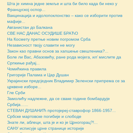
Шта је химна једне земље и шта би било када би неко у
Француској оспор...
Вакцинација и идолопоклонство – како се изборити против
мафије...
Авганистан до Балкана
СВЕ НАС ДАНАС ОСУДИШЕ БРАЋО
На Космету претње новим погромом Срба
Независност твоју славити не могу
Закон као правни основ за хапшење свештеника?...
Боле ли Вас, Абазовићу, ране рода мојега, ил’ мислите да
Српкиње рађај...
Чомићкина правила
Григорије Палама и Цар Душан
Украјински предсједник Владимир Зеленски припрема се за
црквене изборе...
Гле Срби
Замолићу надлежне, да се сваке године бомбардује
Србија…...
СТЕВАН ДУШАНИЋ протојереј-ставрофор 1866-1957...
Србске мартовске погибије и слободе
Знате ли, аблеци, шта је и ко је Црногорац?!...
САНУ исписује црне странице историје