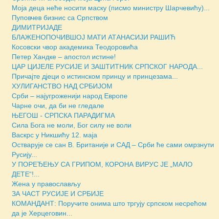
Моја деца неће носити маску (писмо министру Шарчевићу)...
Пуповчев бизнис са Српством
ДИМИТРИЈАДЕ
БЛАЖЕНОПОЧИВШОЈ МАТИ АТАНАСИЈИ РАШИЋ
Косовски чвор академика Теодоровића
Петер Хандке – апостол истине!
ЦАР ЦИЈЕЛЕ РУСИЈЕ И ЗАШТИТНИК СРПСКОГ НАРОДА...
Причајте дјеци о истинском принцу и принцезама...
ХУЛИГАНСТВО НАД СРБИЈОМ
Срби – најугроженији народ Европе
Чарне очи, да би не гледале
ЊЕГОШ - СРПСКА ПАРАДИГМА
Сила Бога не моли, Бог силу не воли
Васкрс у Никшићу 12. маја
Остварује се сан В. Британије и САД – Срби ће сами омрзнути
Русију...
У ПОРЕЂЕЊУ СА ГРИПОМ, КОРОНА ВИРУС ЈЕ „МАЛО
ДЕТЕ“!...
Жена у православљу
ЗА ЧАСТ РУСИЈЕ И СРБИЈЕ
КОМАНДАНТ: Поручите онима што тргују српском несрећом
да је Херцеговин...