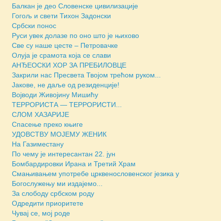
Балкан је део Словенске цивилизације
Гогољ и свети Тихон Задонски
Србски понос
Руси увек долазе по оно што је њихово
Све су наше цесте – Петровачке
Олуја је срамота која се слави
АНЂЕОСКИ ХОР ЗА ПРЕБИЛОВЦЕ
Закрили нас Пресвета Твојом трећом руком...
Јакове, не даље од резиденције!
Војводи Живојину Мишићу
ТЕРРОРИСТА — ТЕРРОРИСТИ...
СЛОМ ХАЗАРИЈЕ
Спасење преко књиге
УДОВСТВУ МОЈЕМУ ЖЕНИК
На Газиместану
По чему је интересантан 22. јун
Бомбардировки Ирана и Третий Храм
Смањивањем употребе црквенословенског језика у
Богослужењу ми издајемо...
За слободу србском роду
Одредити приоритете
Чувај се, мој роде