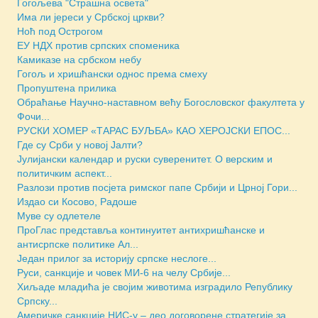
Гогољева "Страшна освета"
Има ли јереси у Србској цркви?
Ноћ под Острогом
ЕУ НДХ против српских споменика
Камиказе на србском небу
Гогољ и хришћански однос према смеху
Пропуштена прилика
Обраћање Научно-наставном већу Богословског факултета у
Фочи...
РУСКИ ХОМЕР «ТАРАС БУЉБА» КАО ХЕРОЈСКИ ЕПОС...
Где су Срби у новој Јалти?
Јулијански календар и руски суверенитет. О верским и
политичким аспект...
Разлози против посјета римског папе Србији и Црној Гори...
Издао си Косово, Радоше
Муве су одлетеле
ПроГлас представља континуитет антихришћанске и
антисрпске политике Ал...
Један прилог за историју српске неслоге...
Руси, санкције и човек МИ-6 на челу Србије...
Хиљаде младића је својим животима изградило Републику
Српску...
Америчкe санкције НИС-у – део договорене стратегије за