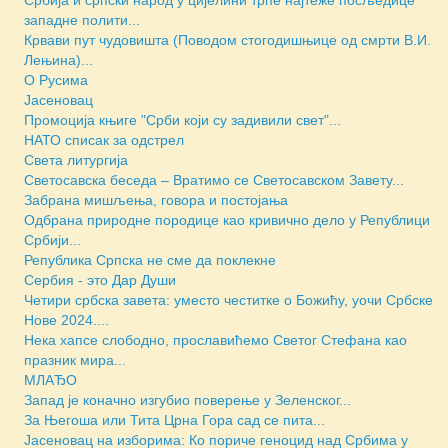
западне полити...
Крвави пут чудовишта (Поводом стогодишњице од смрти В.И.
Лењина)...
О Русима
Јасеновац
Промоција књиге "Срби који су задивили свет"...
НАТО списак за одстрел
Света литургија
Светосавска беседа – Вратимо се Светосавском Завету...
Забрана мишљења, говора и постојања
Одбрана природне породице као кривично дело у Републици
Србији...
Република Српска не сме да поклекне
Сербия - это Дар Души
Четири србска завета: уместо честитке о Божићу, уочи Србске
Нове 2024....
Нека хапсе слободно, прославићемо Светог Стефана као
празник мира...
МЛАЂО
Запад је коначно изгубио поверење у Зеленског...
За Његоша или Тита Црна Гора сад се пита...
Јасеновац на изборима: Ко пориче геноцид над Србима у