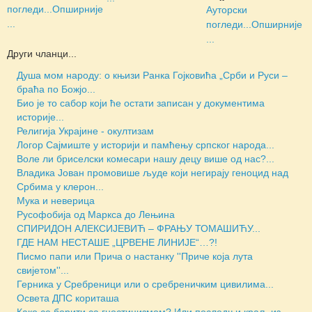
погледи...
Опширније
Ауторски
...
погледи...
Опширније
...
Други чланци...
Душа мом народу: о књизи Ранка Гојковића „Срби и Руси –
браћа по Божјо...
Био је то сабор који ће остати записан у документима
историје...
Религија Украјине - окултизам
Логор Сајмиште у историји и памћењу српског народа...
Воле ли бриселски комесари нашу децу више од нас?...
Владика Јован промовише људе који негирају геноцид над
Србима у клерон...
Мука и неверица
Русофобија од Маркса до Лењина
СПИРИДОН АЛЕКСИЈЕВИЋ – ФРАЊУ ТОМАШИЋУ...
ГДЕ НАМ НЕСТАШЕ „ЦРВЕНЕ ЛИНИЈЕ“…?!
Писмо папи или Прича о настанку ''Приче која лута
свијетом''...
Герника у Сребреници или о сребреничким цивилима...
Освета ДПС кориташа
Како се борити са гностицизмом? Или последњи краљ из