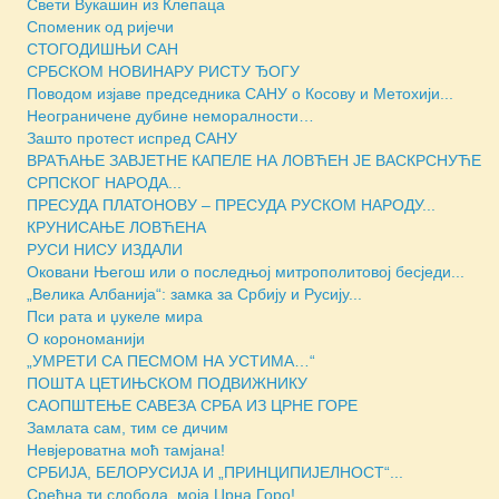
Свети Вукашин из Клепаца
Споменик од ријечи
СТОГОДИШЊИ САН
СРБСКОМ НОВИНАРУ РИСТУ ЂОГУ
Поводом изјаве председника САНУ о Косову и Метохији...
Неограничене дубине неморалности…
Зашто протест испред САНУ
ВРАЋАЊЕ ЗАВЈЕТНЕ КАПЕЛЕ НА ЛОВЋЕН ЈЕ ВАСКРСНУЋЕ
СРПСКОГ НАРОДА...
ПРЕСУДА ПЛАТОНОВУ – ПРЕСУДА РУСКОМ НАРОДУ...
КРУНИСАЊЕ ЛОВЋЕНА
РУСИ НИСУ ИЗДАЛИ
Оковани Његош или о последњој митрополитовој бесједи...
„Велика Албанија“: замка за Србију и Русију...
Пси рата и џукеле мира
О корономанији
„УМРЕТИ СА ПЕСМОМ НА УСТИМА…“
ПОШТА ЦЕТИЊСКОМ ПОДВИЖНИКУ
САОПШТЕЊЕ САВЕЗА СРБА ИЗ ЦРНЕ ГОРЕ
Замлата сам, тим се дичим
Невјероватна моћ тамјана!
СРБИЈА, БЕЛОРУСИЈА И „ПРИНЦИПИЈЕЛНОСТ“...
Срећна ти слобода, моја Црна Горо!