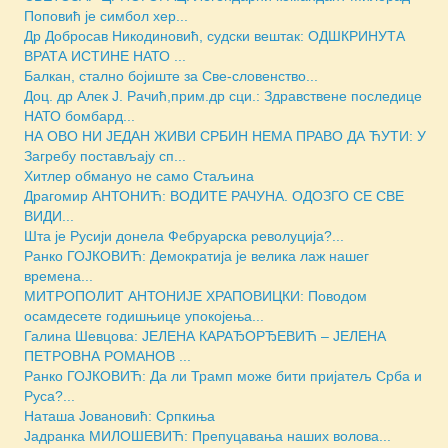
Поповић је симбол хер...
Др Добросав Никодиновић, судски вештак: ОДШКРИНУТА
ВРАТА ИСТИНЕ НАТО ...
Балкан, стално бојиште за Све-словенство...
Доц. др Алек Ј. Рачић,прим.др сци.: Здравствене последице
НАТО бомбард...
НА ОВО НИ ЈЕДАН ЖИВИ СРБИН НЕМА ПРАВО ДА ЋУТИ: У
Загребу постављају сп...
Хитлер обмануо не само Стаљина
Драгомир АНТОНИЋ: ВОДИТЕ РАЧУНА. ОДОЗГО СЕ СВЕ
ВИДИ...
Шта је Русији донела Фебруарска револуција?...
Ранко ГОЈКОВИЋ: Демократија је велика лаж нашег
времена...
МИТРОПОЛИТ АНТОНИЈЕ ХРАПОВИЦКИ: Поводом
осамдесете годишњице упокојења...
Галина Шевцова: ЈЕЛЕНА КАРАЂОРЂЕВИЋ – ЈЕЛЕНА
ПЕТРОВНА РОМАНОВ ...
Ранко ГОЈКОВИЋ: Да ли Трамп може бити пријатељ Срба и
Руса?...
Наташа Јовановић: Српкиња
Јадранка МИЛОШЕВИЋ: Препуцавања наших волова...