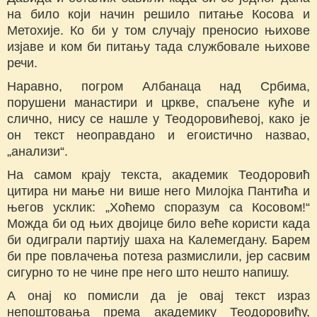
на било који начин решило питање Косова и
Метохије. Ко би у том случају преносио њихове
изјаве и ком би питању тада службовале њихове
речи.
Наравно, погром Албанаца над Србима,
порушени манастири и цркве, спаљене куће и
слично, нису се нашле у Теодоровићевој, како је
он текст неоправдано и егоистично назвао,
„анализи“.
На самом крају текста, академик Теодоровић
цитира ни мање ни више него Милојка Пантића и
његов усклик: „Хоћемо споразум са Косовом!“
Можда би од њих двојице било веће користи када
би одиграли партију шаха на Калемегдану. Барем
би пре повлачења потеза размислили, јер сасвим
сигурно то не чине пре него што нешто напишу.
А онај ко помисли да је овај текст израз
непоштовања према академику Теодоровићу,