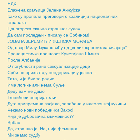
НДХ...
Блажена краљица Јелена Анжујска
Како су пропали преговори о коалицији националних
странака...
Црногорска «књига страшног суда»
Да сам последњи - писаћу се Србином!
JОВАНА ЈЕРЕМИЋ И ЖЕНСКА МОРАЊА
Одговор Милу Ђукановићу од „великосрпских завичајаца“...
Пронацистичка прошлост Кристијана Шмита...
После Албаније
О погубности ране сексуализације деце
Срби не прихватају џендеризацију језика...
Тата, и ја бих то радио
Има логике али нема Суље
Децу вам не дамо
Ћопићеви непријатељи
Дуго припремана засједа, запаћена у идеолошкој кухињи...
Чекамо нови победнички Вакрс!
Чија је дубровачка књижевност?
Врбас
Да, страшно је. Не, није фемицид
Ми знамо судбу