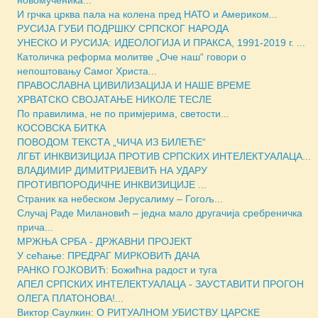
И грчка црква пала на колена пред НАТО и Америком...
РУСИЈА ГУБИ ПОДРШКУ СРПСКОГ НАРОДА
УНЕСКО И РУСИЈА: ИДЕОЛОГИЈА И ПРАКСА, 1991-2019 г. ...
Католичка реформа молитве „Оче наш“ говори о
непоштовању Самог Христа...
ПРАВОСЛАВНА ЦИВИЛИЗАЦИЈА И НАШЕ ВРЕМЕ
ХРВАТСКО СВОЈАТАЊЕ НИКОЛЕ ТЕСЛЕ
По правилима, не по примјерима, светости...
КОСОВСКА БИТКА
ПОВОДОМ ТЕКСТА „ЧИЧА ИЗ БИЛЕЋЕ“
ЛГБТ ИНКВИЗИЦИЈА ПРОТИВ СРПСКИХ ИНТЕЛЕКТУАЛАЦА...
ВЛАДИМИР ДИМИТРИЈЕВИЋ НА УДАРУ
ПРОТИВПОРОДИЧНЕ ИНКВИЗИЦИЈЕ ...
Страник ка небеском Јерусалиму – Гогољ...
Случај Раде Милановић – једна мало другачија сребреничка
прича...
МРЖЊА СРБА - ДРЖАВНИ ПРОЈЕКТ
У сећање: ПРЕДРАГ МИРКОВИЋ ДАЧА
РАНКО ГОЈКОВИЋ: Божићна радост и туга
АПЕЛ СРПСКИХ ИНТЕЛЕКТУАЛАЦА - ЗАУСТАВИТИ ПРОГОН
ОЛЕГА ПЛАТОНОВА!...
Виктор Саулкин: О РИТУАЛНОМ УБИСТВУ ЦАРСКЕ