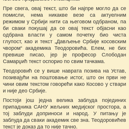
Пре свега, овај текст, што би најпре могло да се
помисли, нема никакве везе са актуелним
режимом у Србији нити са његовом одбраном, па
би сваки покушај да се овај текст објасни као
одбрана власти у самом почетку био чиста
глупост, као и текст „Дављење Србије косовским
чвором“ академика Теодоровића. Елем, не бих
превише писао, јер је професор Слободан
Самарџић текст оспорио по свим тачкама.
Теодоровић се у више наврата позива на Устав,
позивајући на поштовање истог, што он први не
чини овим текстом говорећи како Косово у ствари
и није део Србије.
Постоји још једна велика заблуда појединих
припадника САНУ жељних медијског простора, а
тој заблуди доприноси и народ. У питању је
заблуда да сваки академик све зна. Теодоровићев
текст је доказ да то није тачно.