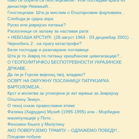
династије Немањић...
Гностицизам. Шта ја мислим о Епштајновим фајловима...
Слобода је сјајна зора
Руско или јеврејско питање?
Расколници се залажу за наставак рата
+ НЕБОЈША КРСТИЋ (28.август 1964 - 03.децембар 2001) ...
Чернобиљ 2.: на прагу катастрофе?
Бели господар и разочаране поглавице
Шта је то Јевреј по питању хришћанске цивилизације?...
О ГЕОПОЛИТИЧКОЈ БЕСПОТРЕБНОСТИ УКРАЈИНСКЕ
ДРЖАВЕ...
Да ли је Горски вијенац твој, владико?
ОСВРТ НА ОКРУЖНУ ПОСЛАНИЦУ ПАТРИЈАРХА
ВАРТОЛОМЕЈА...
Крст и молитва за упокојене је акт мржње за Јеврејску
Општину Земун...
О тихој снази православне етике
Фатима (Хајрудин) Мухић (1995-1995) или - Морбидне
манипулације у Пото...
Феномен Књиге у Милутину
АКО ПОВЕРУЈЕМО ТРАМПУ – ОДЛАЖЕМО ПОБЕДУ!...
Плодови побуне