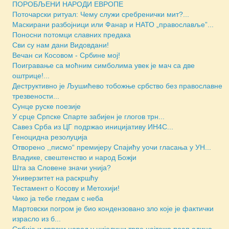
ПОРОБЉЕНИ НАРОДИ ЕВРОПЕ
Поточарски ритуал: Чему служи сребренички мит?...
Маскирани разбојници или Фанар и НАТО „православље”...
Поносни потомци славних предака
Сви су нам дани Видовдани!
Вечан си Косовом - Србине мој!
Поигравање са моћним симболима увек је мач са две
оштрице!...
Деструктивно је Љушићево тобожње србство без православне
трезвености...
Сунце руске поезије
У срце Српске Спарте забијен је глогов трн...
Савез Срба из ЦГ подржао иницијативу ИН4С...
Геноцидна резолуција
Отворено ,,писмо“ премијеру Спајићу уочи гласања у УН...
Владике, свештенство и народ Божји
Шта за Словене значи унија?
Универзитет на раскршћу
Тестамент о Косову и Метохији!
Чико ја тебе гледам с неба
Мартовски погром је био кондензовано зло које је фактички
израсло из б...
Србија и српски народ у цијелини трпе најтеже посљедице