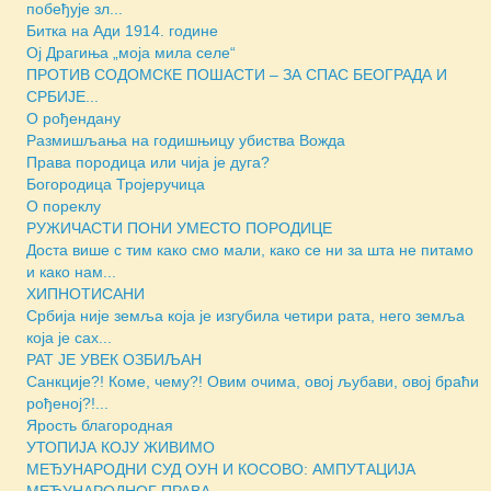
побеђује зл...
Битка на Ади 1914. године
Ој Драгиња „моја мила селе“
ПРОТИВ СОДОМСКЕ ПОШАСТИ – ЗА СПАС БЕОГРАДА И
СРБИЈЕ...
О рођендану
Размишљања на годишњицу убиства Вожда
Права породица или чија је дуга?
Богородица Тројеручица
О пореклу
РУЖИЧАСТИ ПОНИ УМЕСТО ПОРОДИЦЕ
Доста више с тим како смо мали, како се ни за шта не питамо
и како нам...
ХИПНОТИСАНИ
Србија није земља која је изгубила четири рата, него земља
која је сах...
РАТ ЈЕ УВЕК ОЗБИЉАН
Санкције?! Коме, чему?! Овим очима, овој љубави, овој браћи
рођеној?!...
Ярость благородная
УТОПИЈА КОЈУ ЖИВИМО
МЕЂУНАРОДНИ СУД ОУН И КОСОВО: АМПУТАЦИЈА
МЕЂУНАРОДНОГ ПРАВА...