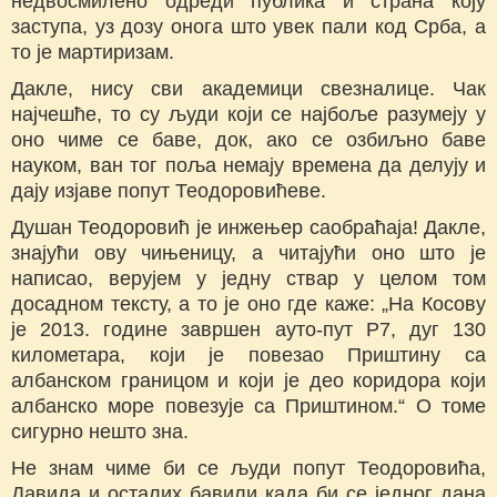
недвосмилено одреди публика и страна коју
заступа, уз дозу онога што увек пали код Срба, а
то је мартиризам.
Дакле, нису сви академици свезналице. Чак
најчешће, то су људи који се најбоље разумеју у
оно чиме се баве, док, ако се озбиљно баве
науком, ван тог поља немају времена да делују и
дају изјаве попут Теодоровићеве.
Душан Теодоровић је инжењер саобраћаја! Дакле,
знајући ову чињеницу, а читајући оно што је
написао, верујем у једну ствар у целом том
досадном тексту, а то је оно где каже: „На Косову
је 2013. године завршен ауто-пут Р7, дуг 130
километара, који је повезао Приштину са
албанском границом и који је део коридора који
албанско море повезује са Приштином.“ О томе
сигурно нешто зна.
Не знам чиме би се људи попут Теодоровића,
Давида и осталих бавили када би се једног дана