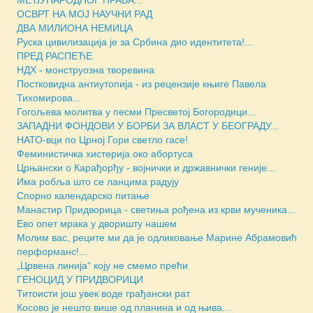
ОСВРТ НА МОЈ НАУЧНИ РАД
ДВА МИЛИОНА НЕМИЦА
Руска цивилизација је за Србина дио идентитета!...
ПРЕД РАСПЕЋЕ
НДХ - монструозна творевина
Постковидна антиутопија - из рецензије књиге Павела
Тихомирова...
Гогољева молитва у песми Пресветој Богородици...
ЗАПАДНИ ФОНДОВИ У БОРБИ ЗА ВЛАСТ У БЕОГРАДУ...
НАТО-вци по Црној Гори светло гасе!
Феминистичка хистерија око абортуса
Црњански о Карађорђу - војнички и државнички геније...
Има робља што се ланцима радују
Спорно календарско питање
Манастир Придворица - светиња рођена из крви мученика...
Ево опет мрака у дворишту нашем
Молим вас, реците ми да је одликовање Марине Абрамовић
перформанс!...
„Црвена линија“ коју не смемо прећи
ГЕНОЦИД У ПРИДВОРИЦИ
Титоисти још увек воде грађански рат
Косово је нешто више од планина и од њива...