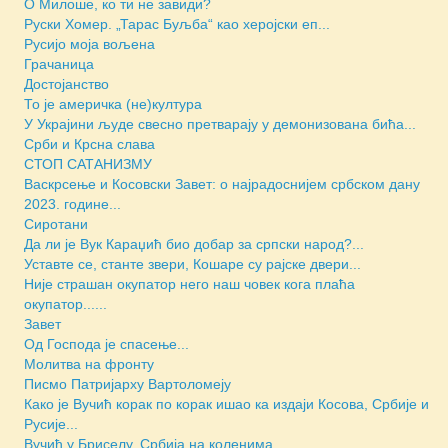
О Милоше, ко ти не завиди?
Руски Хомер. „Тарас Буљба“ као херојски еп...
Русијо моја вољена
Грачаница
Достојанство
То је америчка (не)култура
У Украјини људе свесно претварају у демонизована бића...
Срби и Крсна слава
СТОП САТАНИЗМУ
Васкрсење и Косовски Завет: о најрадоснијем србском дану
2023. године...
Сиротани
Да ли је Вук Караџић био добар за српски народ?...
Уставте се, станте звери, Кошаре су рајске двери...
Није страшан окупатор него наш човек кога плаћа
окупатор......
Завет
Од Господа је спасење...
Молитва на фронту
Писмо Патријарху Вартоломеју
Како је Вучић корак по корак ишао ка издаји Косова, Србије и
Русије...
Вучић у Бриселу, Србија на коленима