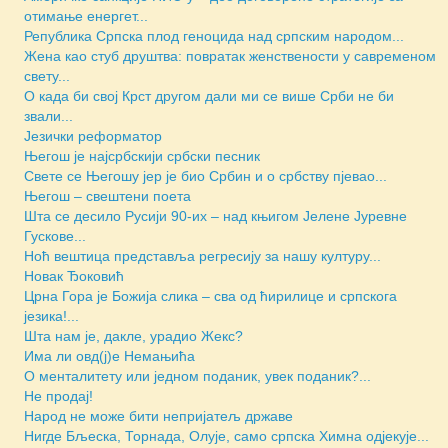
отимање енергет...
Репуб­ли­ка Српска плод геноцида над српским народом...
Жена као стуб друштва: повратак женствености у савременом
свету...
О када би свој Крст другом дали ми се више Срби не би
звали...
Језички реформатор
Његош је најсрбскији србски песник
Свете се Његошу јер је био Србин и о србству пјевао...
Његош – свештени поета
Шта се десило Русији 90-их – над књигом Јелене Јуревне
Гускове...
Ноћ вештица представља регресију за нашу културу...
Новак Ђоковић
Црна Гора је Божија слика – сва од ћирилице и српскога
језика!...
Шта нам је, дакле, урадио Жекс?
Има ли овд(ј)е Немањића
О менталитету или једном поданик, увек поданик?...
Не продај!
Народ не може бити непријатељ државе
Нигде Бљеска, Торнада, Олује, само српска Химна одјекује...