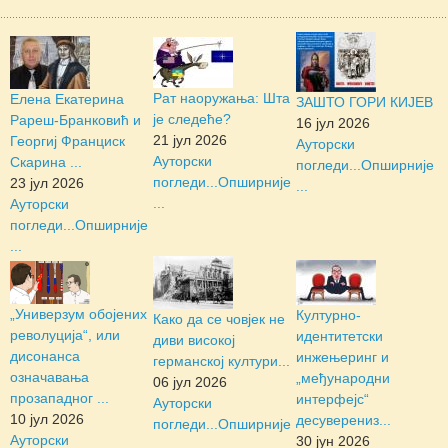
Рат наоружања: Шта
Елена Екатерина
ЗАШТО ГОРИ КИЈЕВ
је следеће?
Рареш-Бранковић и
16 јул 2026
21 јул 2026
Георгиј Франциск
Ауторски
Ауторски
Скарина ...
погледи...
Опширније
погледи...
Опширније
23 јул 2026
...
...
Ауторски
погледи...
Опширније
...
„Универзум обојених
Културно-
Како да се човјек не
револуција“, или
идентитетски
диви високој
дисонанса
инжењеринг и
германској култури...
означавања
„међународни
06 јул 2026
прозападног ...
интерфејс“
Ауторски
10 јул 2026
десуверениз...
погледи...
Опширније
Ауторски
30 јун 2026
...