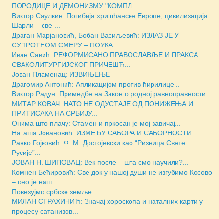
ПОРОДИЦЕ И ДЕМОНИЗМУ "КОМПЛ...
Виктор Саулкин: Погибија хришћанске Европе, цивилизација
Шарли – све ...
Драган Марјановић, Бобан Васиљевић: ИЗЛАЗ ЈЕ У
СУПРОТНОМ СМЕРУ – ПОУКА...
Иван Савић: РЕФОРМИСАНО ПРАВОСЛАВЉЕ И ПРАКСА
СВАКОЛИТУРГИЈСКОГ ПРИЧЕШЋ...
Јован Пламенац: ИЗВИЊЕЊЕ
Драгомир Антонић: Апликацијом против ћирилице...
Виктор Радун: Примедбе на Закон о родној равноправности...
МИТАР КОВАЧ: НАТО НЕ ОДУСТАЈЕ ОД ПОНИЖЕЊА И
ПРИТИСАКА НА СРБИЈУ...
Онима што плачу: Стамен и пркосан је мој завичај...
Наташа Јовановић: ИЗМЕЂУ САБОРА И САБОРНОСТИ...
Ранко Гојковић: Ф. М. Достојевски као “Ризница Свете
Русије”...
ЈОВАН Н. ШИПОВАЦ: Век после – шта смо научили?...
Комнен Бећировић: Све док у нашој души не изгубимо Косово
– оно је наш...
Повезујмо србске земље
МИЛАН СТРАХИНИЋ: Значај хороскопа и наталних карти у
процесу сатанизов...