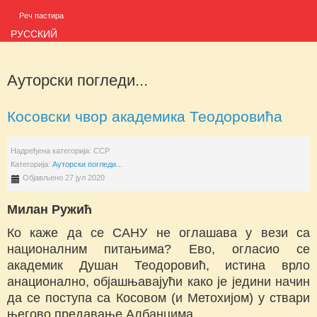
Реч пастира
РУССКИЙ
Ауторски погледи...
Косовски чвор академика Теодоровића
Надређена категорија:
ССР
Категорија:
Ауторски погледи...
Објављено 27 јул 2020
Милан Ружић
Ко каже да се САНУ не оглашава у вези са
националним питањима? Ево, огласио се
академик Душан Теодоровић, истина врло
анационално, објашњавајући како је једини начин
да се поступа са Косовом (и Метохијом) у ствари
његово предавање Албанцима.