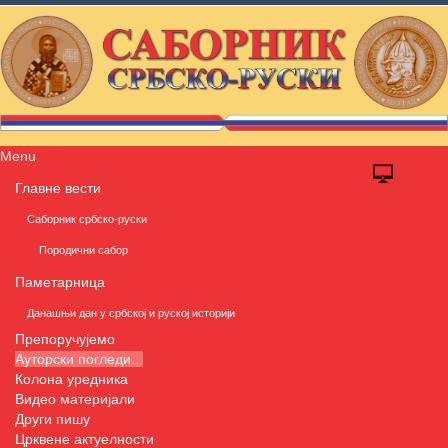
Menu
Главне вести
Саборник србско-руски
Породични сабор
Паметарница
Данашњи дан у србској и руској историји
Препоручујемо
Ауторски погледи...
Колона уредника
Видео материјали
Други пишу
Црквене актуелности