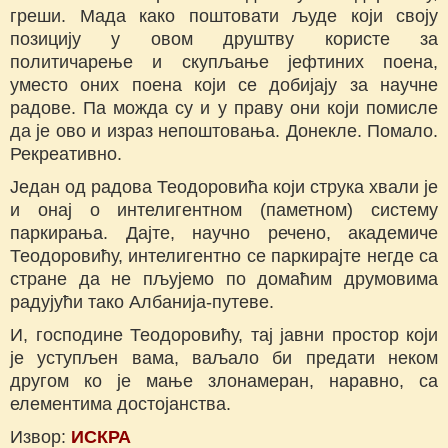
греши. Мада како поштовати људе који своју
позицију у овом друштву користе за
политичарење и скупљање јефтиних поена,
уместо оних поена који се добијају за научне
радове. Па можда су и у праву они који помисле
да је ово и израз непоштовања. Донекле. Помало.
Рекреативно.
Један од радова Теодоровића који струка хвали је
и онај о интелигентном (паметном) систему
паркирања. Дајте, научно речено, академиче
Теодоровићу, интелигентно се паркирајте негде са
стране да не пљујемо по домаћим друмовима
радујући тако Албанија-путеве.
И, господине Теодоровићу, тај јавни простор који
је уступљен вама, ваљало би предати неком
другом ко је мање злонамеран, наравно, са
елементима достојанства.
Извор:
ИСКРА