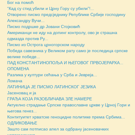
Бог на помоћ
“Кад су стид убили и Црну Гору су убили”!...
Отворено писмо предсjеднику Републике Србије господину
Александру Вучи...
Писмо подршке др Јовани Стојковић
Американци не иду на допинг контролу, ово је страшна
одмазда против Ру...
Писмо из Острога црногорском народу
Победа савезника у Великом рату само је последица српске
велике победе...
ПАД КОНСТАНТИНОПОЉА И ЊЕГОВОГ ПРВОЈЕРАРХА...
ОПОМЕНА
Разлика у култури сећања у Срба и Јевреја...
Ломача
ЛАТИНИЦА ЈЕ ПИСМО ЛАТИНСКОГ ЈЕЗИКА
Јасеновац и ја
ГРАЂА КОЈА РАЗОБЛИЧАВА ЗЛЕ НАМЕРЕ
Актуелно страдање Српске православне цркве у Црној Гори и
његова генез...
Контитуитет хрватске геноцидне политике према Србима...
ОДЛИКОВАЊЕ
Зашто сам потписао апел за одбрану јасеновачких
новомученика...