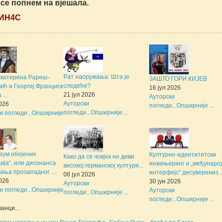
 се попнем на вјешала.
ИН4С
Рат наоружања: Шта је
Екатерина Рареш-
ЗАШТО ГОРИ КИЈЕВ
следеће?
ић и Георгиј Франциск
16 јул 2026
21 јул 2026
...
Ауторски
Ауторски
2026
погледи...
Опширније ...
погледи...
Опширније ...
и погледи...
Опширније
зум обојених
Културно-идентитетски
Како да се човјек не диви
ија“, или дисонанса
инжењеринг и „међунаро
високој германској култури...
ања прозападног ...
интерфејс“ десуверениз..
06 јул 2026
2026
30 јун 2026
Ауторски
и погледи...
Опширније
Ауторски
погледи...
Опширније ...
погледи...
Опширније ...
анци...