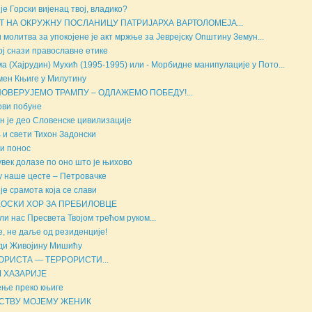
 је Горски вијенац твој, владико?
Т НА ОКРУЖНУ ПОСЛАНИЦУ ПАТРИЈАРХА ВАРТОЛОМЕЈА...
и молитва за упокојене је акт мржње за Јеврејску Општину Земун...
ој снази православне етике
а (Хајрудин) Мухић (1995-1995) или - Морбидне манипулације у Пото...
ен Књиге у Милутину
ПОВЕРУЈЕМО ТРАМПУ – ОДЛАЖЕМО ПОБЕДУ!...
ви побуне
н је део Словенске цивилизације
 и свети Тихон Задонски
и понос
увек долазе по оно што је њихово
у наше цесте – Петровачке
 је срамота која се слави
ОСКИ ХОР ЗА ПРЕБИЛОВЦЕ
ли нас Пресвета Твојом трећом руком...
е, не даље од резиденције!
ди Живојину Мишићу
ОРИСТА — ТЕРРОРИСТИ...
 ХАЗАРИЈЕ
ње преко књиге
СТВУ МОЈЕМУ ЖЕНИК