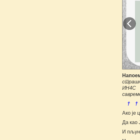
Напое
страшн
ИН4С 
савреме
† †
Ако је 
Да као
И пљун