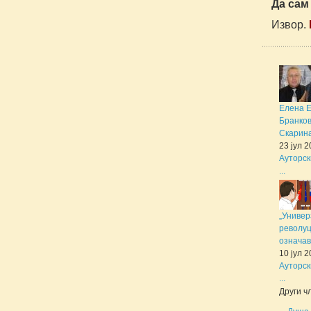
Да сам
Извор.
Елена 
Бранков
Скарина 
23 јул 
Ауторск
...
„Универ
револуц
означав
10 јул 
Ауторск
...
Други чл