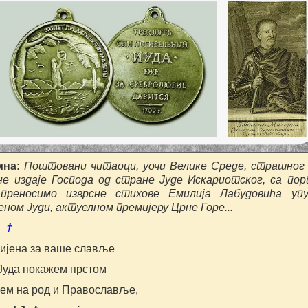
мна:
Поштовани читаоци, уочи Велике Среде, страшног
е издаје Господа од стране Јуде Искариотског, са по
преносимо изврсне стихове Емилија Лабудовића упу
ном Јуди, актуелном премијеру Црне Горе...
 †
цијена за ваше славље
 Јуда покажем прстом
ем на род и Православље,