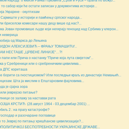
мом народу: о књизи Ранка Гојковића „Срби и Руси – браћа по Божјо...
е то сабор који ће остати записан у документима историје...
ија Украјине - окултизам
 Сајмиште у историји и памћењу српског народа...
ли бриселски комесари нашу децу више од нас?...
ка Јован промовише људе који негирају геноцид над Србима у клерон...
и неверица
обија од Маркса до Лењина
ИДОН АЛЕКСИЈЕВИЋ – ФРАЊУ ТОМАШИЋУ...
НАМ НЕСТАШЕ „ЦРВЕНЕ ЛИНИЈЕ“…?!
 папи или Прича о настанку ''Приче која лута свијетом''...
ка у Сребреници или о сребреничким цивилима...
а ДПС кориташа
се борити са гностицизмом? Или последњи краљ из династије Немањић...
ицизам. Шта ја мислим о Епштајновим фајловима...
да је сјајна зора
 или јеврејско питање?
лници се залажу за наставак рата
ОЈША КРСТИЋ (28.август 1964 - 03.децембар 2001) ...
биљ 2.: на прагу катастрофе?
господар и разочаране поглавице
е то Јевреј по питању хришћанске цивилизације?...
ОПОЛИТИЧКОЈ БЕСПОТРЕБНОСТИ УКРАЈИНСКЕ ДРЖАВЕ...