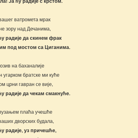
ла! Ја ћу радије с крстом.
 вашег ватромета мрак
не зору над Дечанима,
 ћу радије да скинем фрак
им под мостом са Циганима.
позив на баханалије
 угарком братске ми куће
ом црни гавран се вије,
 ћу радије да чекам смакнуће.
 пузањем плаћа учешће
ваших дворских будала,
ћу радије, уз причешће,