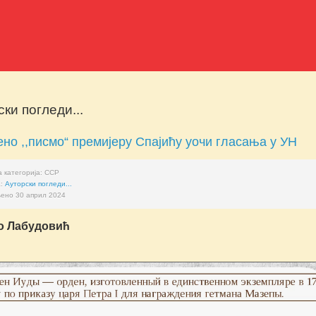
ки погледи...
но ,,писмо“ премијеру Спајићу уочи гласања у УН
 категорија:
ССР
а:
Ауторски погледи...
ено 30 април 2024
о Лабудовић