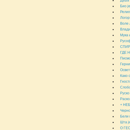
Душа 
Био ј
Религ
Логор
Воле 
Влади
Мука 
Русоф
СПИР
ГДЕ 
Писмо
Герни
Освет
Како 
Гност
Слобо
Руско
Раско
+ НЕБ
Черно
Бели 
Шта ј
О ГЕ