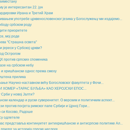
зиместану
му је интересантан 22. јун
рдировки Ирана и Третий Храм
вањем употребе црквенословенског језика у Богослужењу ми издајемо...
ободу србском роду
ити приоритете
се, мој роде
ева "Страшна освета"
и јереси у Србској цркви?
од Острогом
Х против српских споменика
азе на србском небу
 и хришћански однос према смеху
уштена прилика
ање Научно-наставном већу Богословског факултета у Фочи...
И ХОМЕР «ТАРАС БУЉБА» КАО ХЕРОЈСКИ ЕПОС...
у Срби у новој Јалти?
ански календар и руски суверенитет. О верским и политичким аспект...
зи против посјета римског папе Србији и Црној Гори...
 си Косово, Радоше
су одлетеле
ас представља континуитет антихришћанске и антисрпске политике Ал...
 прилог за историју српске неслоге...