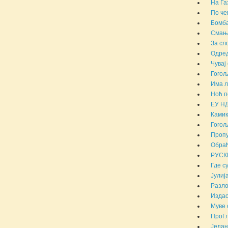
На Га
По че
Бомба
Смањи
За сл
Одред
Чувај 
Гогољ
Има л
Ноћ п
ЕУ НД
Камик
Гогољ
Проп
Обраћ
РУСК
Где с
Јулиј
Разло
Издао
Муве 
ПроГл
Један