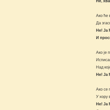
Не, хва
Ако ће
Да згас
Не! Ја
И прос
Ако је 
Исписан
Над кој
Не! Ја
Ако се
У хору 
Не! Ја 