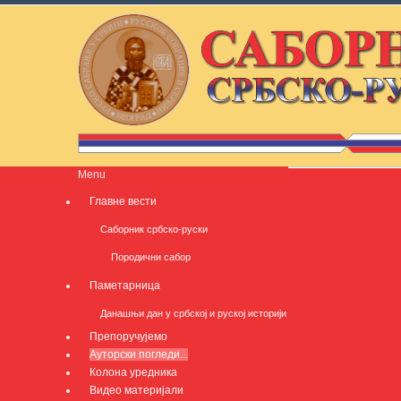
Menu
Главне вести
Саборник србско-руски
Породични сабор
Паметарница
Данашњи дан у србској и руској историји
Препоручујемо
Ауторски погледи...
Колона уредника
Видео материјали