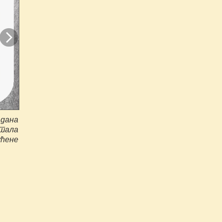
 дана
ртала
ћене