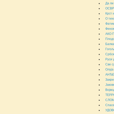
Да ли
ОСВР
Крст 
О тих
Фатим
Феном
АКО 
Плодо
Балка
Гогољ
Србск
Руси 
Све с
Олуја
АНЂЕ
Закри
Јаков
Војво
ТЕРР
СЛОМ
Спасе
УДОВ