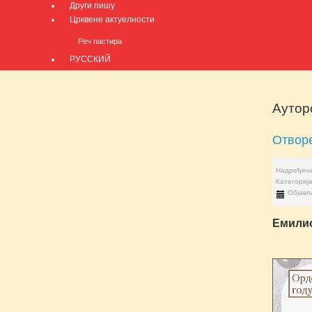
Други пишу
Црквене актуелности
Реч пастира
РУССКИЙ
Ауторс
Отворе
Надређена
Категориј
Објављ
Емили