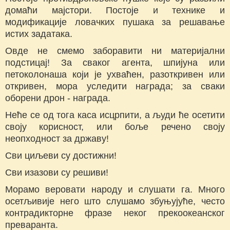
домаћи мајстори. Постоје и технике и
модификације ловачких пушака за решавање
истих задатака.
Овде не смемо заборавити ни материјални
подстицај! За сваког агента, шпијуна или
петоколонаша који је ухваћен, разоткривен или
откривен, мора уследити награда; за сваки
оборени дрон - награда.
Неће се од тога каса исцрпити, а људи ће осетити
своју корисност, или боље речено своју
неопходност за државу!
Сви циљеви су достижни!
Сви изазови су решиви!
Морамо веровати народу и слушати га. Много
осетљивије него што слушамо збуњујуће, често
контрадикторне фразе неког прекоокеанског
преваранта.