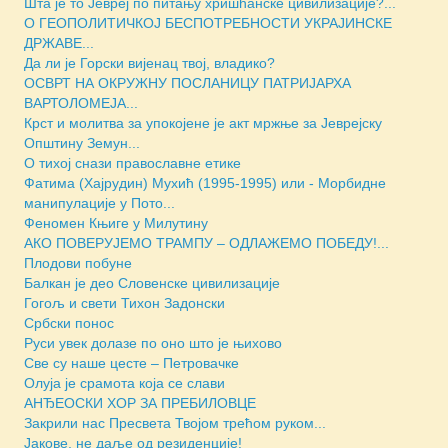
Шта је то Јевреј по питању хришћанске цивилизације?...
О ГЕОПОЛИТИЧКОЈ БЕСПОТРЕБНОСТИ УКРАЈИНСКЕ
ДРЖАВЕ...
Да ли је Горски вијенац твој, владико?
ОСВРТ НА ОКРУЖНУ ПОСЛАНИЦУ ПАТРИЈАРХА
ВАРТОЛОМЕЈА...
Крст и молитва за упокојене је акт мржње за Јеврејску
Општину Земун...
О тихој снази православне етике
Фатима (Хајрудин) Мухић (1995-1995) или - Морбидне
манипулације у Пото...
Феномен Књиге у Милутину
АКО ПОВЕРУЈЕМО ТРАМПУ – ОДЛАЖЕМО ПОБЕДУ!...
Плодови побуне
Балкан је део Словенске цивилизације
Гогољ и свети Тихон Задонски
Србски понос
Руси увек долазе по оно што је њихово
Све су наше цесте – Петровачке
Олуја је срамота која се слави
АНЂЕОСКИ ХОР ЗА ПРЕБИЛОВЦЕ
Закрили нас Пресвета Твојом трећом руком...
Јакове, не даље од резиденције!