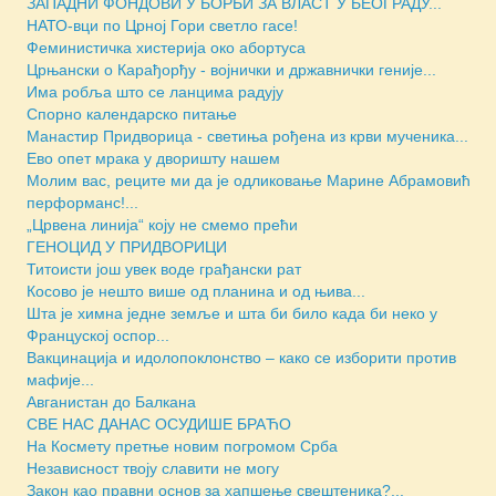
ЗАПАДНИ ФОНДОВИ У БОРБИ ЗА ВЛАСТ У БЕОГРАДУ...
НАТО-вци по Црној Гори светло гасе!
Феминистичка хистерија око абортуса
Црњански о Карађорђу - војнички и државнички геније...
Има робља што се ланцима радују
Спорно календарско питање
Манастир Придворица - светиња рођена из крви мученика...
Ево опет мрака у дворишту нашем
Молим вас, реците ми да је одликовање Марине Абрамовић
перформанс!...
„Црвена линија“ коју не смемо прећи
ГЕНОЦИД У ПРИДВОРИЦИ
Титоисти још увек воде грађански рат
Косово је нешто више од планина и од њива...
Шта је химна једне земље и шта би било када би неко у
Француској оспор...
Вакцинација и идолопоклонство – како се изборити против
мафије...
Авганистан до Балкана
СВЕ НАС ДАНАС ОСУДИШЕ БРАЋО
На Космету претње новим погромом Срба
Независност твоју славити не могу
Закон као правни основ за хапшење свештеника?...