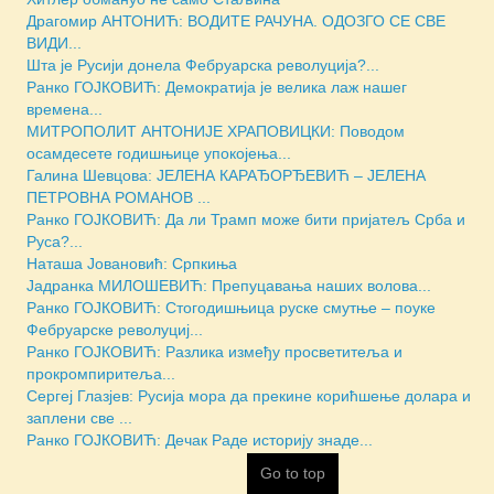
Драгомир АНТОНИЋ: ВОДИТЕ РАЧУНА. ОДОЗГО СЕ СВЕ
ВИДИ...
Шта је Русији донела Фебруарска револуција?...
Ранко ГОЈКОВИЋ: Демократија је велика лаж нашег
времена...
МИТРОПОЛИТ АНТОНИЈЕ ХРАПОВИЦКИ: Поводом
осамдесете годишњице упокојења...
Галина Шевцова: ЈЕЛЕНА КАРАЂОРЂЕВИЋ – ЈЕЛЕНА
ПЕТРОВНА РОМАНОВ ...
Ранко ГОЈКОВИЋ: Да ли Трамп може бити пријатељ Срба и
Руса?...
Наташа Јовановић: Српкиња
Јадранка МИЛОШЕВИЋ: Препуцавања наших волова...
Ранко ГОЈКОВИЋ: Стогодишњица руске смутње – поуке
Фебруарске револуциј...
Ранко ГОЈКОВИЋ: Разлика између просветитеља и
прокромпиритеља...
Сергеј Глазјев: Русија мора да прекине корићшење долара и
заплени све ...
Ранко ГОЈКОВИЋ: Дечак Раде историју знаде...
Go to top