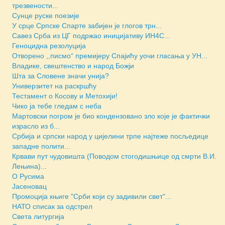
трезвености...
Сунце руске поезије
У срце Српске Спарте забијен је глогов трн...
Савез Срба из ЦГ подржао иницијативу ИН4С...
Геноцидна резолуција
Отворено ,,писмо“ премијеру Спајићу уочи гласања у УН...
Владике, свештенство и народ Божји
Шта за Словене значи унија?
Универзитет на раскршћу
Тестамент о Косову и Метохији!
Чико ја тебе гледам с неба
Мартовски погром је био кондензовано зло које је фактички
израсло из б...
Србија и српски народ у цијелини трпе најтеже посљедице
западне полити...
Крвави пут чудовишта (Поводом стогодишњице од смрти В.И.
Лењина)...
О Русима
Јасеновац
Промоција књиге "Срби који су задивили свет"...
НАТО списак за одстрел
Света литургија