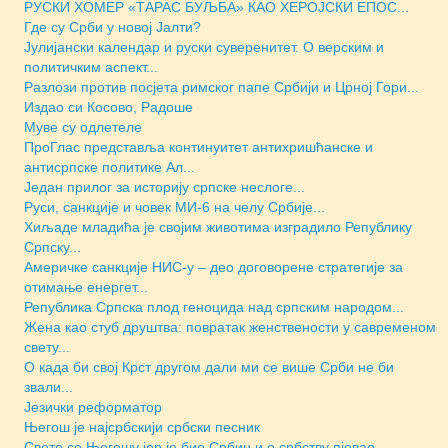
РУСКИ ХОМЕР «ТАРАС БУЉБА» КАО ХЕРОЈСКИ ЕПОС...
Где су Срби у новој Јалти?
Јулијански календар и руски суверенитет. О верским и
политичким аспект...
Разлози против посјета римског папе Србији и Црној Гори...
Издао си Косово, Радоше
Муве су одлетеле
ПроГлас представља континуитет антихришћанске и
антисрпске политике Ал...
Један прилог за историју српске неслоге...
Руси, санкције и човек МИ-6 на челу Србије...
Хиљаде младића је својим животима изградило Републику
Српску...
Америчкe санкције НИС-у – део договорене стратегије за
отимање енергет...
Репуб­ли­ка Српска плод геноцида над српским народом...
Жена као стуб друштва: повратак женствености у савременом
свету...
О када би свој Крст другом дали ми се више Срби не би
звали...
Језички реформатор
Његош је најсрбскији србски песник
Свете се Његошу јер је био Србин и о србству пјевао...