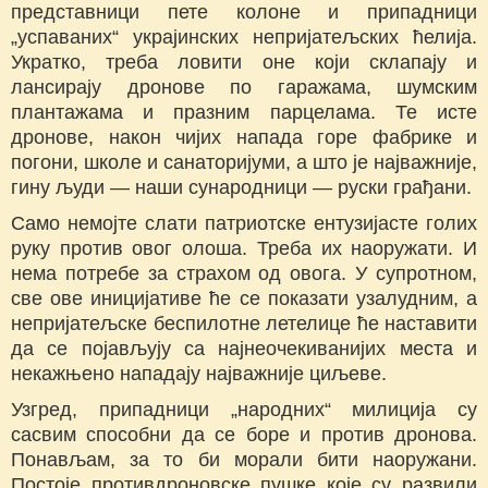
представници пете колоне и припадници
„успаваних“ украјинских непријатељских ћелија.
Укратко, треба ловити оне који склапају и
лансирају дронове по гаражама, шумским
плантажама и празним парцелама. Те исте
дронове, након чијих напада горе фабрике и
погони, школе и санаторијуми, а што је најважније,
гину људи — наши сународници — руски грађани.
Само немојте слати патриотске ентузијасте голих
руку против овог олоша. Треба их наоружати. И
нема потребе за страхом од овога. У супротном,
све ове иницијативе ће се показати узалудним, а
непријатељске беспилотне летелице ће наставити
да се појављују са најнеочекиванијих места и
некажњено нападају најважније циљеве.
Узгред, припадници „народних“ милиција су
сасвим способни да се боре и против дронова.
Понављам, за то би морали бити наоружани.
Постоје противдроновске пушке које су развили