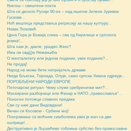
Његош – свештени поета
Шта се десило Русији 90-их – над књигом Јелене Јуревне
Гускове...
Ноћ вештица представља регресију за нашу културу...
Новак Ђоковић
Црна Гора је Божија слика – сва од ћирилице и српскога
језика!...
Шта нам је, дакле, урадио Жекс?
Има ли овд(ј)е Немањића
О менталитету или једном поданик, увек поданик?...
Не продај!
Народ не може бити непријатељ државе
Нигде Бљеска, Торнада, Олује, само српска Химна одјекује...
ПОРОБЉЕНИ НАРОДИ ЕВРОПЕ
Поточарски ритуал: Чему служи сребренички мит?...
Маскирани разбојници или Фанар и НАТО „православље”...
Поносни потомци славних предака
Сви су нам дани Видовдани!
Вечан си Косовом - Србине мој!
Поигравање са моћним симболима увек је мач са две
оштрице!...
Деструктивно је Љушићево тобожње србство без православне