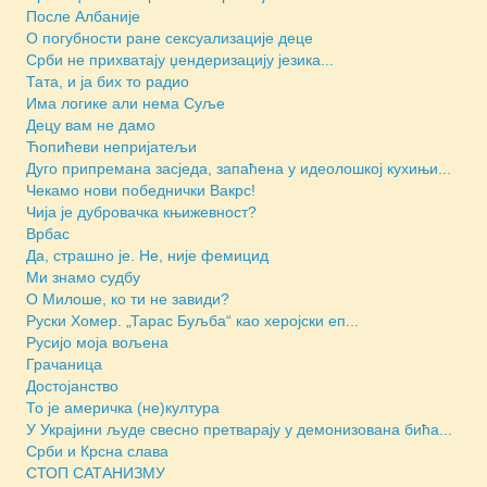
После Албаније
О погубности ране сексуализације деце
Срби не прихватају џендеризацију језика...
Тата, и ја бих то радио
Има логике али нема Суље
Децу вам не дамо
Ћопићеви непријатељи
Дуго припремана засједа, запаћена у идеолошкој кухињи...
Чекамо нови победнички Вакрс!
Чија је дубровачка књижевност?
Врбас
Да, страшно је. Не, није фемицид
Ми знамо судбу
О Милоше, ко ти не завиди?
Руски Хомер. „Тарас Буљба“ као херојски еп...
Русијо моја вољена
Грачаница
Достојанство
То је америчка (не)култура
У Украјини људе свесно претварају у демонизована бића...
Срби и Крсна слава
СТОП САТАНИЗМУ