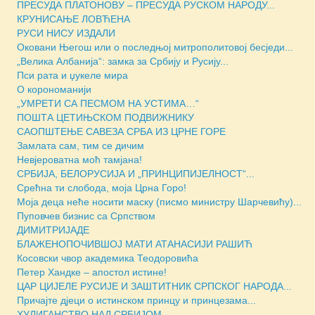
ПРЕСУДА ПЛАТОНОВУ – ПРЕСУДА РУСКОМ НАРОДУ...
КРУНИСАЊЕ ЛОВЋЕНА
РУСИ НИСУ ИЗДАЛИ
Оковани Његош или о последњој митрополитовој бесједи...
„Велика Албанија“: замка за Србију и Русију...
Пси рата и џукеле мира
О корономанији
„УМРЕТИ СА ПЕСМОМ НА УСТИМА…“
ПОШТА ЦЕТИЊСКОМ ПОДВИЖНИКУ
САОПШТЕЊЕ САВЕЗА СРБА ИЗ ЦРНЕ ГОРЕ
Замлата сам, тим се дичим
Невјероватна моћ тамјана!
СРБИЈА, БЕЛОРУСИЈА И „ПРИНЦИПИЈЕЛНОСТ“...
Срећна ти слобода, моја Црна Горо!
Моја деца неће носити маску (писмо министру Шарчевићу)...
Пуповчев бизнис са Српством
ДИМИТРИЈАДЕ
БЛАЖЕНОПОЧИВШОЈ МАТИ АТАНАСИЈИ РАШИЋ
Косовски чвор академика Теодоровића
Петер Хандке – апостол истине!
ЦАР ЦИЈЕЛЕ РУСИЈЕ И ЗАШТИТНИК СРПСКОГ НАРОДА...
Причајте дјеци о истинском принцу и принцезама...
ХУЛИГАНСТВО НАД СРБИЈОМ