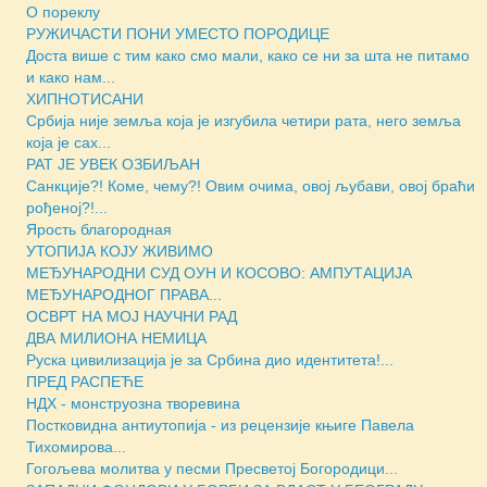
О пореклу
РУЖИЧАСТИ ПОНИ УМЕСТО ПОРОДИЦЕ
Доста више с тим како смо мали, како се ни за шта не питамо
и како нам...
ХИПНОТИСАНИ
Србија није земља која је изгубила четири рата, него земља
која је сах...
РАТ ЈЕ УВЕК ОЗБИЉАН
Санкције?! Коме, чему?! Овим очима, овој љубави, овој браћи
рођеној?!...
Ярость благородная
УТОПИЈА КОЈУ ЖИВИМО
МЕЂУНАРОДНИ СУД ОУН И КОСОВО: АМПУТАЦИЈА
МЕЂУНАРОДНОГ ПРАВА...
ОСВРТ НА МОЈ НАУЧНИ РАД
ДВА МИЛИОНА НЕМИЦА
Руска цивилизација је за Србина дио идентитета!...
ПРЕД РАСПЕЋЕ
НДХ - монструозна творевина
Постковидна антиутопија - из рецензије књиге Павела
Тихомирова...
Гогољева молитва у песми Пресветој Богородици...