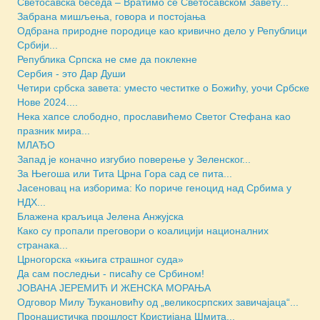
Светосавска беседа – Вратимо се Светосавском Завету...
Забрана мишљења, говора и постојања
Одбрана природне породице као кривично дело у Републици
Србији...
Република Српска не сме да поклекне
Сербия - это Дар Души
Четири србска завета: уместо честитке о Божићу, уочи Србске
Нове 2024....
Нека хапсе слободно, прославићемо Светог Стефана као
празник мира...
МЛАЂО
Запад је коначно изгубио поверење у Зеленског...
За Његоша или Тита Црна Гора сад се пита...
Јасеновац на изборима: Ко пориче геноцид над Србима у
НДХ...
Блажена краљица Јелена Анжујска
Како су пропали преговори о коалицији националних
странака...
Црногорска «књига страшног суда»
Да сам последњи - писаћу се Србином!
JОВАНА ЈЕРЕМИЋ И ЖЕНСКА МОРАЊА
Одговор Милу Ђукановићу од „великосрпских завичајаца“...
Пронацистичка прошлост Кристијана Шмита...