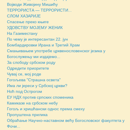
Војводи Живојину Мишићу
ТЕРРОРИСТА — ТЕРРОРИСТИ...
СЛОМ ХАЗАРИЈЕ
Спасење преко књиге
УДОВСТВУ МОЈЕМУ ЖЕНИК
На Газиместану
По чему је интересантан 22. јун
Бомбардировки Ирана и Третий Храм
Смањивањем употребе црквенословенског језика у
Богослужењу ми издајемо...
За слободу србском роду
Одредити приоритете
Чувај се, мој роде
Гогољева "Страшна освета"
Има ли јереси у Србској цркви?
Ноћ под Острогом
ЕУ НДХ против српских споменика
Камиказе на србском небу
Гогољ и хришћански однос према смеху
Пропуштена прилика
Обраћање Научно-наставном већу Богословског факултета у
Фочи...