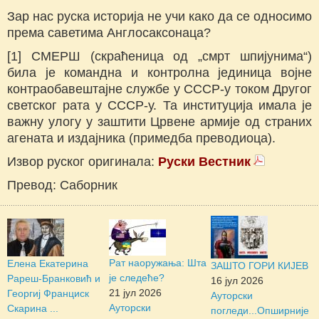
Зар нас руска историја не учи како да се односимо
према саветима Англосаксонаца?
[1] СМЕРШ (скраћеница од „смрт шпијунима“)
била је командна и контролна јединица војне
контраобавештајне службе у СССР-у током Другог
светског рата у СССР-у. Та институција имала је
важну улогу у заштити Црвене армије од страних
агената и издајника (примедба преводиоца).
Извор руског оригинала:
Руски Вестник
Превод: Саборник
Рат наоружања: Шта
Елена Екатерина
ЗАШТО ГОРИ КИЈЕВ
је следеће?
Рареш-Бранковић и
16 јул 2026
21 јул 2026
Георгиј Франциск
Ауторски
Ауторски
Скарина ...
погледи...
Опширније