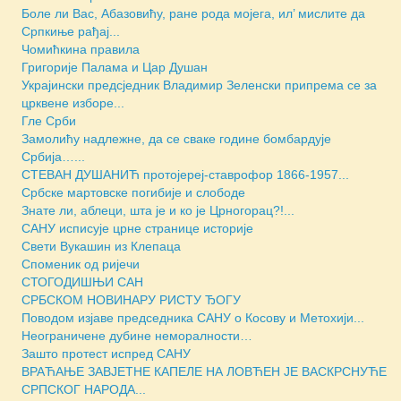
Боле ли Вас, Абазовићу, ране рода мојега, ил’ мислите да
Српкиње рађај...
Чомићкина правила
Григорије Палама и Цар Душан
Украјински предсједник Владимир Зеленски припрема се за
црквене изборе...
Гле Срби
Замолићу надлежне, да се сваке године бомбардује
Србија…...
СТЕВАН ДУШАНИЋ протојереј-ставрофор 1866-1957...
Србске мартовске погибије и слободе
Знате ли, аблеци, шта је и ко је Црногорац?!...
САНУ исписује црне странице историје
Свети Вукашин из Клепаца
Споменик од ријечи
СТОГОДИШЊИ САН
СРБСКОМ НОВИНАРУ РИСТУ ЂОГУ
Поводом изјаве председника САНУ о Косову и Метохији...
Неограничене дубине неморалности…
Зашто протест испред САНУ
ВРАЋАЊЕ ЗАВЈЕТНЕ КАПЕЛЕ НА ЛОВЋЕН ЈЕ ВАСКРСНУЋЕ
СРПСКОГ НАРОДА...