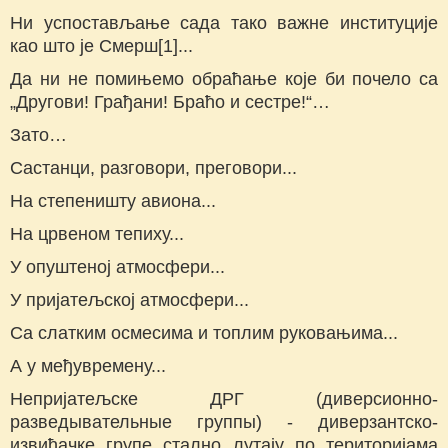
Ни успостављање сада тако важне институције
као што је Смерш[1]...
Да ни не помињемо обраћање које би почело са
„Другови! Грађани! Браћо и сестре!“…
Зато…
Састанци, разговори, преговори...
На степеништу авиона...
На црвеном тепиху...
У опуштеној атмосфери...
У пријатељској атмосфери...
Са слатким осмесима и топлим руковањима...
А у међувремену...
Непријатељске ДРГ (диверсионно-
разведывательные группы) - диверзантско-
извиђачке групе стално лутају по територијама