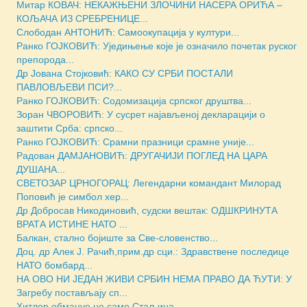
Митар КОВАЧ: НЕКАЖЊЕНИ ЗЛОЧИНИ НАСЕРА ОРИЋА –
КОЉАЧА ИЗ СРЕБРЕНИЦЕ...
Слободан АНТОНИЋ: Самоокупација у култури...
Ранко ГОЈКОВИЋ: Уједињење које је означило почетак руског
препорода...
Др Јована Стојковић: КАКО СУ СРБИ ПОСТАЛИ
ПАВЛОВЉЕВИ ПСИ?...
Ранко ГОЈКОВИЋ: Содомизација српског друштва...
Зоран ЧВОРОВИЋ: У сусрет најављеној декларацији о
заштити Срба: српско...
Ранко ГОЈКОВИЋ: Срамни празници срамне уније...
Радован ДАМЈАНОВИЋ: ДРУГАЧИЈИ ПОГЛЕД НА ЦАРА
ДУШАНА...
СВЕТОЗАР ЦРНОГОРАЦ: Легендарни командант Милорад
Поповић је симбол хер...
Др Добросав Никодиновић, судски вештак: ОДШКРИНУТА
ВРАТА ИСТИНЕ НАТО ...
Балкан, стално бојиште за Све-словенство...
Доц. др Алек Ј. Рачић,прим.др сци.: Здравствене последице
НАТО бомбард...
НА ОВО НИ ЈЕДАН ЖИВИ СРБИН НЕМА ПРАВО ДА ЋУТИ: У
Загребу постављају сп...
Хитлер обмануо не само Стаљина