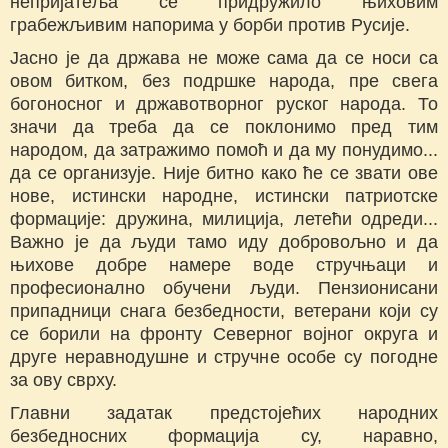
непријатеља се придружило њиховим
грабежљивим напорима у борби против Русије.
Јасно је да држава не може сама да се носи са
овом битком, без подршке народа, пре свега
богоносног и државотворног руског народа. То
значи да треба да се поклонимо пред тим
народом, да затражимо помоћ и да му понудимо...
да се организује. Није битно како ће се звати ове
нове, истински народне, истински патриотске
формације: дружина, милиција, летећи одреди...
Важно је да људи тамо иду добровољно и да
њихове добре намере воде стручњаци и
професионално обучени људи. Пензионисани
припадници снага безбедности, ветерани који су
се борили на фронту Северног војног округа и
друге неравнодушне и стручне особе су погодне
за ову сврху.
Главни задатак предстојећих народних
безбедносних формација су, наравно,