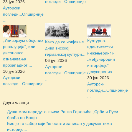
погледи...
Опширније
23 јул 2026
...
...
Ауторски
погледи...
Опширније
...
„Универзум обојених
Културно-
Како да се човјек не
револуција“, или
идентитетски
диви високој
дисонанса
инжењеринг и
германској култури...
означавања
„међународни
06 јул 2026
прозападног ...
интерфејс“
Ауторски
10 јул 2026
десуверениз...
погледи...
Опширније
Ауторски
30 јун 2026
...
погледи...
Опширније
Ауторски
...
погледи...
Опширније
...
Други чланци...
Душа мом народу: о књизи Ранка Гојковића „Срби и Руси –
браћа по Божјо...
Био је то сабор који ће остати записан у документима
историје...