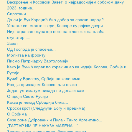
Васкрсење и Косовски Завет: о најрадоснијем србском дану
2023. године...
Сиротани
Да ли је Вук Караџић био добар за српски народ?...
Уставте се, станте звери, Кошаре су рајске двери...
Није страшан окупатор него наш човек кога плаћа
окупатор......
Завет
Од Господа је спасење...
Молитва на фронту
Писмо Патријарху Вартоломеју
Како је Вучић корак по корак ишао ка издаји Косова, Србије и
Русије...
Вучић у Бриселу, Србија на коленима
Ево, ја признајем Косово, али овако…
Један ултиматум никада не долази сам
О идеји Свете Русије
Каква је некад Србадија била...
Србски крст (Следујући Богу и прецима)
О Србима
Сузе роне Дубровник и Пула - Танго Аргентино...
„ТАРТАР ИМ ЈЕ НАКАЗА МАЛЕНА…“
Златно жито, вилов доле, босиоче плави