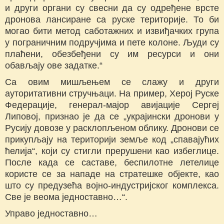
и други органи су свесни да су одређене врсте
дронова лансиране са руске територије. То би
могао бити метод саботажних и извиђачких група
у пограничним подручјима и пете колоне. Људи су
плаћени, обезбеђени су им ресурси и они
обављају ове задатке.“
Са овим мишљењем се слажу и други
ауторитативни стручњаци. На пример, Херој Руске
Федерације, генерал-мајор авијације Сергеј
Липовој, признао је да се „украјински дронови у
Русију довозе у расклопљеном облику. Дронови се
прикупљају на територији земље код „спавајућих
ћелија“, који су стигли прерушени као избеглице.
После када се саставе, беспилотне летелице
користе се за нападе на стратешке објекте, као
што су предузећа војно-индустријског комплекса.
Све је веома једноставно…“.
Управо једноставно…