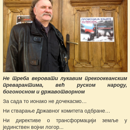
Не треба веровати лукавим преко
океан
ским
преварантима, већ руском народу,
богоносном и државотворном
За сада то ионако не дочекасмо…
Ни стварање Државног комитета одбране…
Ни директиве о трансформацији земље у
јединствен војни логор...