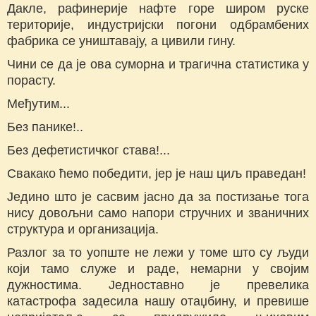
Дакле, рафинерије нафте горе широм руске
територије, индустријски погони одбрамбених
фабрика се уништавају, а цивили гину.
Чини се да је ова суморна и трагична статистика у
порасту.
Међутим...
Без панике!..
Без дефетистичког става!...
Свакако ћемо победити, јер је наш циљ праведан!
Једино што је сасвим јасно да за постизање тога
нису довољни само напори стручних и званичних
структура и организација.
Разлог за то уопште не лежи у томе што су људи
који тамо служе и раде, немарни у својим
дужностима. Једноставно је превелика
катастрофа задесила нашу отаџбину, и превише