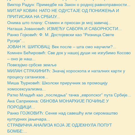
Виктор Радун: Примедбе на Закон о родној равноправности...
МИТАР КОВАЧ: НАТО НЕ ОДУСТАЈЕ ОД ПОНИЖЕЊА И
ПРИТИСАКА НА СРБИЈУ...
Онима што плачу: Стамен и пркосан је мој завичај...
Наташа Јовановић: ИЗМЕЂУ САБОРА И САБОРНОСТИ...
Ранко Гојковић: Ф. М. Достојевски као “Ризница Свете
Русије”...
ЈОВАН Н. ШИПОВАЦ: Век после – шта смо научили?...
Комнен Бећировић: Све док у нашој души не изгубимо Косово
– оно је наш...
Повезујмо србске земље
МИЛАН СТРАХИНИЋ: Значај хороскопа и наталних карти у
процесу сатанизов...
Миша Ђурковић: Школски приручник за промоцију
хомосексуализма...
Ратко Младић као „последња“ тачка „европског“ пута Србије...
Ана Саприкина: ОБНОВА МОНАРХИЈЕ ПОЧИЊЕ У
ПОРОДИЦИ...
Ранко ГОЈКОВИЋ: Сенке над савешћу или сиромаштво
културних јањичара...
СТРАВИЧНА АНАЛИЗА КОЈА ЈЕ ОДЈЕКНУЛА ПОПУТ
БОМБЕ:...