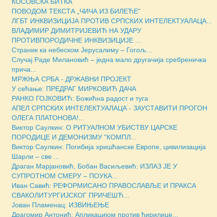
КОСОВСКА БИТКА
ПОВОДОМ ТЕКСТА „ЧИЧА ИЗ БИЛЕЋЕ“
ЛГБТ ИНКВИЗИЦИЈА ПРОТИВ СРПСКИХ ИНТЕЛЕКТУАЛАЦА...
ВЛАДИМИР ДИМИТРИЈЕВИЋ НА УДАРУ
ПРОТИВПОРОДИЧНЕ ИНКВИЗИЦИЈЕ ...
Страник ка небеском Јерусалиму – Гогољ...
Случај Раде Милановић – једна мало другачија сребреничка
прича...
МРЖЊА СРБА - ДРЖАВНИ ПРОЈЕКТ
У сећање: ПРЕДРАГ МИРКОВИЋ ДАЧА
РАНКО ГОЈКОВИЋ: Божићна радост и туга
АПЕЛ СРПСКИХ ИНТЕЛЕКТУАЛАЦА - ЗАУСТАВИТИ ПРОГОН
ОЛЕГА ПЛАТОНОВА!...
Виктор Саулкин: О РИТУАЛНОМ УБИСТВУ ЦАРСКЕ
ПОРОДИЦЕ И ДЕМОНИЗМУ "КОМПЛ...
Виктор Саулкин: Погибија хришћанске Европе, цивилизација
Шарли – све ...
Драган Марјановић, Бобан Васиљевић: ИЗЛАЗ ЈЕ У
СУПРОТНОМ СМЕРУ – ПОУКА...
Иван Савић: РЕФОРМИСАНО ПРАВОСЛАВЉЕ И ПРАКСА
СВАКОЛИТУРГИЈСКОГ ПРИЧЕШЋ...
Јован Пламенац: ИЗВИЊЕЊЕ
Драгомир Антонић: Апликацијом против ћирилице...