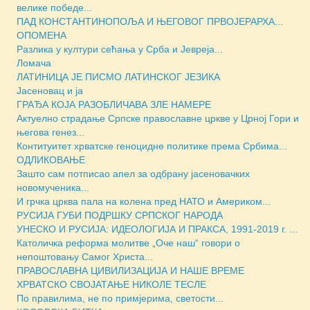
велике победе...
ПАД КОНСТАНТИНОПОЉА И ЊЕГОВОГ ПРВОЈЕРАРХА...
ОПОМЕНА
Разлика у култури сећања у Срба и Јевреја...
Ломача
ЛАТИНИЦА ЈЕ ПИСМО ЛАТИНСКОГ ЈЕЗИКА
Јасеновац и ја
ГРАЂА КОЈА РАЗОБЛИЧАВА ЗЛЕ НАМЕРЕ
Актуелно страдање Српске православне цркве у Црној Гори и
његова генез...
Контитуитет хрватске геноцидне политике према Србима...
ОДЛИКОВАЊЕ
Зашто сам потписао апел за одбрану јасеновачких
новомученика...
И грчка црква пала на колена пред НАТО и Америком...
РУСИЈА ГУБИ ПОДРШКУ СРПСКОГ НАРОДА
УНЕСКО И РУСИЈА: ИДЕОЛОГИЈА И ПРАКСА, 1991-2019 г. ...
Католичка реформа молитве „Оче наш“ говори о
непоштовању Самог Христа...
ПРАВОСЛАВНА ЦИВИЛИЗАЦИЈА И НАШЕ ВРЕМЕ
ХРВАТСКО СВОЈАТАЊЕ НИКОЛЕ ТЕСЛЕ
По правилима, не по примјерима, светости...