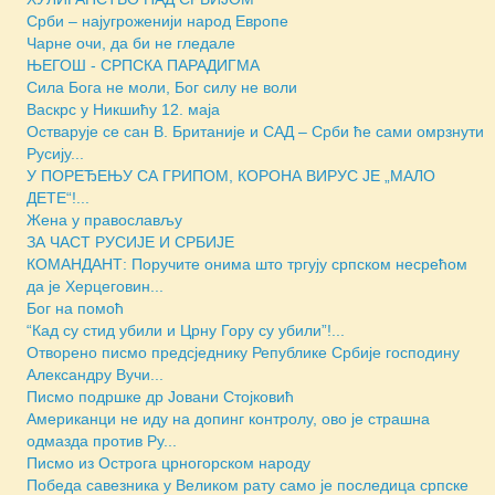
Срби – најугроженији народ Европе
Чарне очи, да би не гледале
ЊЕГОШ - СРПСКА ПАРАДИГМА
Сила Бога не моли, Бог силу не воли
Васкрс у Никшићу 12. маја
Остварује се сан В. Британије и САД – Срби ће сами омрзнути
Русију...
У ПОРЕЂЕЊУ СА ГРИПОМ, КОРОНА ВИРУС ЈЕ „МАЛО
ДЕТЕ“!...
Жена у православљу
ЗА ЧАСТ РУСИЈЕ И СРБИЈЕ
КОМАНДАНТ: Поручите онима што тргују српском несрећом
да је Херцеговин...
Бог на помоћ
“Кад су стид убили и Црну Гору су убили”!...
Отворено писмо предсjеднику Републике Србије господину
Александру Вучи...
Писмо подршке др Јовани Стојковић
Американци не иду на допинг контролу, ово је страшна
одмазда против Ру...
Писмо из Острога црногорском народу
Победа савезника у Великом рату само је последица српске