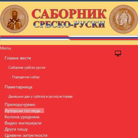
Menu
Главне вести
Саборник србско-руски
Породични сабор
Паметарница
Данашњи дан у србској и руској историји
Препоручујемо
Ауторски погледи...
Колона уредника
Видео материјали
Други пишу
Црквене актуелности