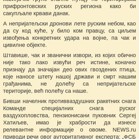
прифронтовских руских региона како би
сакупљале крвави данак.
А непријатељски дронови лете руским небом, као
да су код куће, у било ком правцу, са циљем
извођења конкретних удара на војне, па чак и
цивилне објекте.
Штавише, чак и званични извори, из којих обично
није тако лако извући реч истине, коначно
признају да значајан део ових гвоздених птица,
које наносе штету нашој држави и смрт нашим
грађанима, не долећу са непријатељске
територије, већ полећу са наше.
Бивши начелник противваздушних ракетних снага
Команде специјалних снага руског
ваздухопловства, пензионисани пуковник Сергеј
Хатиљев, имао је храбрости да изнесе
релевантне информације о овоме. NEWS.ru
приводи речи овог ауторитативног експерта: „ФСБ