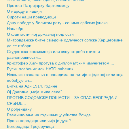
Протест Патријарху Вартоломеју
О народу и нацији
Сироти наши преводиоци
Дану победе у Великом рату - сенима србских јунака...
Наслеђе
О фантастичној државној подлости
Митровданске битке свједочe одлучност српске Херцеговине
да се избори ...
Студентска инквизиција или злоупотреба етике и
равноправности...
Кристофер Хил- протува с дипломатским имунитетом!...
Руски плаћеник или НАТО паћеник
Неколико запажања о нападима на литије и јединој сили која
побеђује зл...
Битка на Ади 1914. године
Ој Драгиња „моја мила селе“
ПРОТИВ СОДОМСКЕ ПОШАСТИ – ЗА СПАС БЕОГРАДА И
СРБИЈЕ...
О рођендану
Размишљања на годишњицу убиства Вожда
Права породица или чија је дуга?
Богородица Тројеручица