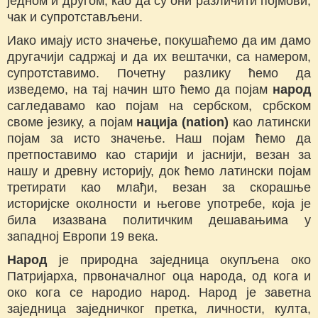
једном и другом, као да су они различити појмови,
чак и супротстављени.
Иако имају исто значење, покушаћемо да им дамо
другачији садржај и да их вештачки, са намером,
супротставимо. Почетну разлику ћемо да
изведемо, на тај начин што ћемо да појам
народ
сагледавамо као појам на сербском, србском
своме језику, а појам
нација (
nation
)
као латински
појам за исто значење. Наш појам ћемо да
претпоставимо као старији и јаснији, везан за
нашу и древну историју, док ћемо латински појам
третирати као млађи, везан за скорашње
историјске околности и његове употребе, која је
била изазвана политичким дешавањима у
западној Европи 19 века.
Народ
је природна заједница окупљена око
Патријарха, првоначалног оца народа, од кога и
око кога се народио народ. Народ је заветна
заједница заједничког претка, личности, култа,