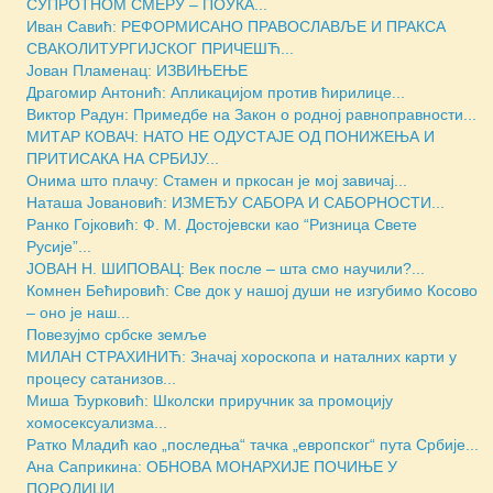
СУПРОТНОМ СМЕРУ – ПОУКА...
Иван Савић: РЕФОРМИСАНО ПРАВОСЛАВЉЕ И ПРАКСА
СВАКОЛИТУРГИЈСКОГ ПРИЧЕШЋ...
Јован Пламенац: ИЗВИЊЕЊЕ
Драгомир Антонић: Апликацијом против ћирилице...
Виктор Радун: Примедбе на Закон о родној равноправности...
МИТАР КОВАЧ: НАТО НЕ ОДУСТАЈЕ ОД ПОНИЖЕЊА И
ПРИТИСАКА НА СРБИЈУ...
Онима што плачу: Стамен и пркосан је мој завичај...
Наташа Јовановић: ИЗМЕЂУ САБОРА И САБОРНОСТИ...
Ранко Гојковић: Ф. М. Достојевски као “Ризница Свете
Русије”...
ЈОВАН Н. ШИПОВАЦ: Век после – шта смо научили?...
Комнен Бећировић: Све док у нашој души не изгубимо Косово
– оно је наш...
Повезујмо србске земље
МИЛАН СТРАХИНИЋ: Значај хороскопа и наталних карти у
процесу сатанизов...
Миша Ђурковић: Школски приручник за промоцију
хомосексуализма...
Ратко Младић као „последња“ тачка „европског“ пута Србије...
Ана Саприкина: ОБНОВА МОНАРХИЈЕ ПОЧИЊЕ У
ПОРОДИЦИ...