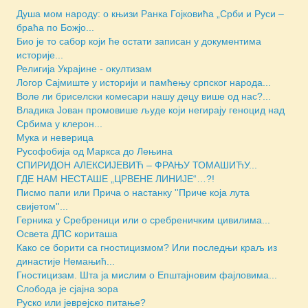
Душа мом народу: о књизи Ранка Гојковића „Срби и Руси –
браћа по Божјо...
Био је то сабор који ће остати записан у документима
историје...
Религија Украјине - окултизам
Логор Сајмиште у историји и памћењу српског народа...
Воле ли бриселски комесари нашу децу више од нас?...
Владика Јован промовише људе који негирају геноцид над
Србима у клерон...
Мука и неверица
Русофобија од Маркса до Лењина
СПИРИДОН АЛЕКСИЈЕВИЋ – ФРАЊУ ТОМАШИЋУ...
ГДЕ НАМ НЕСТАШЕ „ЦРВЕНЕ ЛИНИЈЕ“…?!
Писмо папи или Прича о настанку ''Приче која лута
свијетом''...
Герника у Сребреници или о сребреничким цивилима...
Освета ДПС кориташа
Како се борити са гностицизмом? Или последњи краљ из
династије Немањић...
Гностицизам. Шта ја мислим о Епштајновим фајловима...
Слобода је сјајна зора
Руско или јеврејско питање?