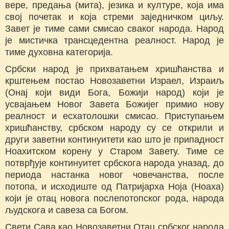
вере, предања (мита), језика и културе, која има
свој почетак и која стреми заједничком циљу.
Завет је тиме сами смисао сваког народа. Народ
је мистичка трансцедентна реалност. Народ је
тиме духовна категорија.
Србски народ је прихватањем хришћанства и
крштењем постао Новозаветни Израел, Израиљ
(Онај који види Бога, Божији народ) који је
усвајањем Новог Завета Божијег примио нову
реалност и есхатолошки смисао. Приступањем
хришћанству, србском народу су се открили и
други заветни континуитети као што је припадност
Ноахитском корену у Старом Завету. Тиме се
потврђује континуитет србскога народа уназад, до
периода настанка новог човечанства, после
потопа, и исходиште од Патријарха Ноја (Ноаха)
који је отац новога послепотопског рода, народа
људскога и савеза са Богом.
Свети Сава као Новозаветни Отац србског народа