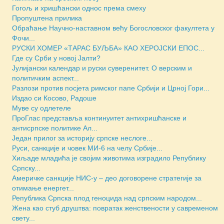
Гогољ и хришћански однос према смеху
Пропуштена прилика
Обраћање Научно-наставном већу Богословског факултета у
Фочи...
РУСКИ ХОМЕР «ТАРАС БУЉБА» КАО ХЕРОЈСКИ ЕПОС...
Где су Срби у новој Јалти?
Јулијански календар и руски суверенитет. О верским и
политичким аспект...
Разлози против посјета римског папе Србији и Црној Гори...
Издао си Косово, Радоше
Муве су одлетеле
ПроГлас представља континуитет антихришћанске и
антисрпске политике Ал...
Један прилог за историју српске неслоге...
Руси, санкције и човек МИ-6 на челу Србије...
Хиљаде младића је својим животима изградило Републику
Српску...
Америчкe санкције НИС-у – део договорене стратегије за
отимање енергет...
Репуб­ли­ка Српска плод геноцида над српским народом...
Жена као стуб друштва: повратак женствености у савременом
свету...