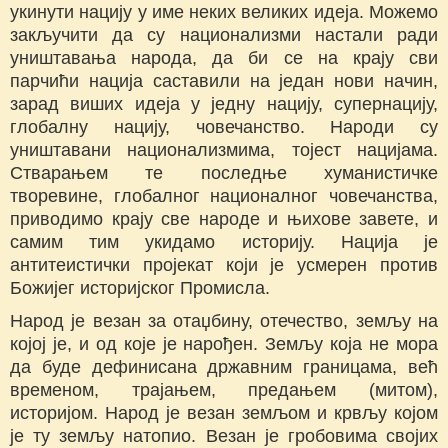
укинути нацију у име неких великих идеја. Можемо
закључити да су национализми настали ради
уништавања народа, да би се на крају сви
парчићи нација саставили на један нови начин,
зарад виших идеја у једну нацију, супернацију,
глобалну нацију, човечанство. Народи су
уништавани национализмима, тојест нацијама.
Стварањем те последње хуманистичке
творевине, глобалног националног човечанства,
приводимо крају све народе и њихове завете, и
самим тим укидамо историју. Нација је
антитеистички пројекат који је усмерен против
Божијег историјског Промисла.
Народ је везан за отаџбину, отечество, земљу на
којој је, и од које је нарођен. Земљу која не мора
да буде дефинисана државним границама, већ
временом, трајањем, предањем (митом),
историјом. Народ је везан земљом и крвљу којом
је ту земљу натопио. Везан је гробовима својих