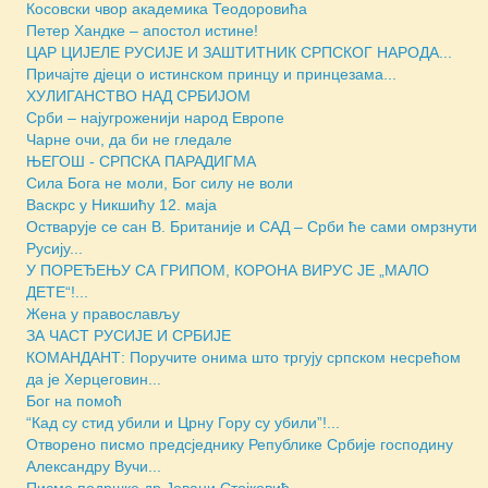
Косовски чвор академика Теодоровића
Петер Хандке – апостол истине!
ЦАР ЦИЈЕЛЕ РУСИЈЕ И ЗАШТИТНИК СРПСКОГ НАРОДА...
Причајте дјеци о истинском принцу и принцезама...
ХУЛИГАНСТВО НАД СРБИЈОМ
Срби – најугроженији народ Европе
Чарне очи, да би не гледале
ЊЕГОШ - СРПСКА ПАРАДИГМА
Сила Бога не моли, Бог силу не воли
Васкрс у Никшићу 12. маја
Остварује се сан В. Британије и САД – Срби ће сами омрзнути
Русију...
У ПОРЕЂЕЊУ СА ГРИПОМ, КОРОНА ВИРУС ЈЕ „МАЛО
ДЕТЕ“!...
Жена у православљу
ЗА ЧАСТ РУСИЈЕ И СРБИЈЕ
КОМАНДАНТ: Поручите онима што тргују српском несрећом
да је Херцеговин...
Бог на помоћ
“Кад су стид убили и Црну Гору су убили”!...
Отворено писмо предсjеднику Републике Србије господину
Александру Вучи...
Писмо подршке др Јовани Стојковић