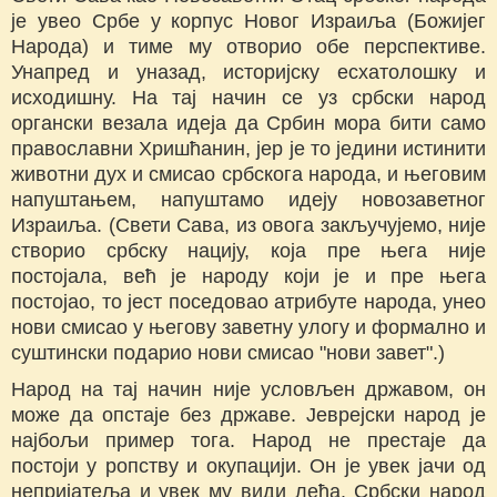
је увео Србе у корпус Новог Израиља (Божијег
Народа) и тиме му отворио обе перспективе.
Унапред и уназад, историјску есхатолошку и
исходишну. На тај начин се уз србски народ
органски везала идеја да Србин мора бити само
православни Хришћанин, јер је то једини истинити
животни дух и смисао србскога народа, и његовим
напуштањем, напуштамо идеју новозаветног
Израиља. (Свети Сава, из овога закључујемо, није
створио србску нацију, која пре њега није
постојала, већ је народу који је и пре њега
постојао, то јест поседовао атрибуте народа, унео
нови смисао у његову заветну улогу и формално и
суштински подарио нови смисао "нови завет".)
Народ на тај начин није условљен државом, он
може да опстаје без државе. Јеврејски народ је
најбољи пример тога. Народ не престаје да
постоји у ропству и окупацији. Он је увек јачи од
непријатеља и увек му види леђа. Србски народ