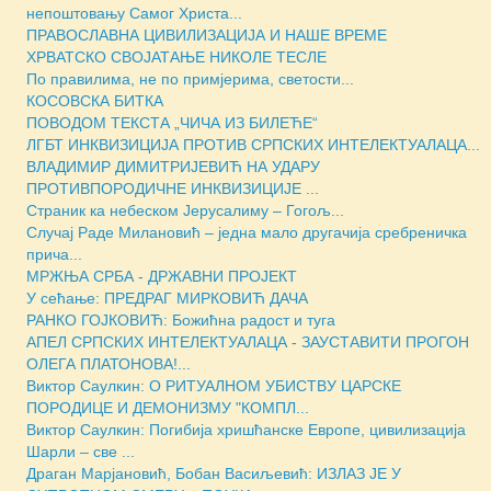
непоштовању Самог Христа...
ПРАВОСЛАВНА ЦИВИЛИЗАЦИЈА И НАШЕ ВРЕМЕ
ХРВАТСКО СВОЈАТАЊЕ НИКОЛЕ ТЕСЛЕ
По правилима, не по примјерима, светости...
КОСОВСКА БИТКА
ПОВОДОМ ТЕКСТА „ЧИЧА ИЗ БИЛЕЋЕ“
ЛГБТ ИНКВИЗИЦИЈА ПРОТИВ СРПСКИХ ИНТЕЛЕКТУАЛАЦА...
ВЛАДИМИР ДИМИТРИЈЕВИЋ НА УДАРУ
ПРОТИВПОРОДИЧНЕ ИНКВИЗИЦИЈЕ ...
Страник ка небеском Јерусалиму – Гогољ...
Случај Раде Милановић – једна мало другачија сребреничка
прича...
МРЖЊА СРБА - ДРЖАВНИ ПРОЈЕКТ
У сећање: ПРЕДРАГ МИРКОВИЋ ДАЧА
РАНКО ГОЈКОВИЋ: Божићна радост и туга
АПЕЛ СРПСКИХ ИНТЕЛЕКТУАЛАЦА - ЗАУСТАВИТИ ПРОГОН
ОЛЕГА ПЛАТОНОВА!...
Виктор Саулкин: О РИТУАЛНОМ УБИСТВУ ЦАРСКЕ
ПОРОДИЦЕ И ДЕМОНИЗМУ "КОМПЛ...
Виктор Саулкин: Погибија хришћанске Европе, цивилизација
Шарли – све ...
Драган Марјановић, Бобан Васиљевић: ИЗЛАЗ ЈЕ У