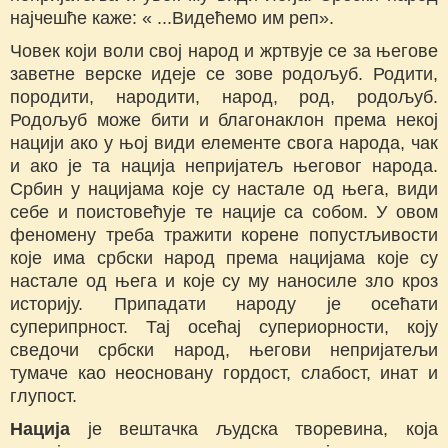
најчешће каже: « ...Видећемо им реп».
Човек који воли свој народ и жртвује се за његове
заветне верске идеје се зове родољуб. Родити,
породити, народити, народ, род, родољуб.
Родољуб може бити и благонаклон према некој
нацији ако у њој види елементе свога народа, чак
и ако је та нација непријатељ његовог народа.
Србин у нацијама које су настале од њега, види
себе и поистовећује те нације са собом. У овом
феномену треба тражити корене попустљивости
које има србски народ према нацијама које су
настале од њега и које су му наносиле зло кроз
историју. Припадати народу је осећати
суперипрност. Тај осећај супериорности, коју
сведочи србски народ, његови непријатељи
тумаче као неосновану гордост, слабост, инат и
глупост.
Нација
је вештачка људска творевина, која