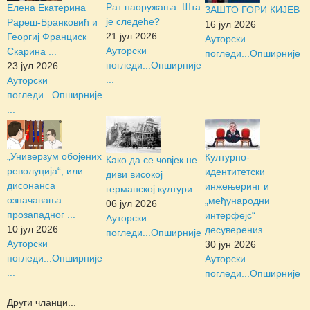
Рат наоружања: Шта
Елена Екатерина
ЗАШТО ГОРИ КИЈЕВ
је следеће?
Рареш-Бранковић и
16 јул 2026
21 јул 2026
Георгиј Франциск
Ауторски
Ауторски
Скарина ...
погледи...
Опширније
погледи...
Опширније
23 јул 2026
...
...
Ауторски
погледи...
Опширније
...
„Универзум обојених
Културно-
Како да се човјек не
револуција“, или
идентитетски
диви високој
дисонанса
инжењеринг и
германској култури...
означавања
„међународни
06 јул 2026
прозападног ...
интерфејс“
Ауторски
10 јул 2026
десуверениз...
погледи...
Опширније
Ауторски
30 јун 2026
...
погледи...
Опширније
Ауторски
...
погледи...
Опширније
...
Други чланци...