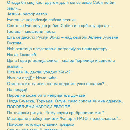
О када би свој Крст другом дали ми се више Срби не би
звали...
Језички реформатор
Његош је најсрбскији србски песник
Свете се Његошу јер је био Србин и о србству пјевао...
Његош – свештени поета
Шта се десило Русији 90-их – над књигом Јелене Јуревне
Гускове...
Ноћ вештица представља регресију за нашу културу...
Новак Ђоковић
Црна Гора је Божија слика – сва од ћирилице и српскога
језика!...
Шта нам је, дакле, урадио Жекс?
Има ли овд(ј)е Немањића
О менталитету или једном поданик, увек поданик?...
Не продај!
Народ не може бити непријатељ државе
Нигде Бљеска, Торнада, Олује, само српска Химна одјекује...
ПОРОБЉЕНИ НАРОДИ ЕВРОПЕ
Поточарски ритуал: Чему служи сребренички мит?...
Маскирани разбојници или Фанар и НАТО „православље”...
Поносни потомци славних предака
Сви су нам дани Видовдани!