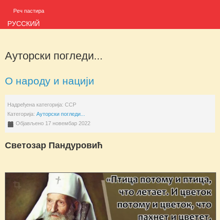
Реч пастира
РУССКИЙ
Ауторски погледи...
О народу и нацији
Надређена категорија:
ССР
Категорија:
Ауторски погледи...
Објављено 17 новембар 2022
Светозар Пандуровић