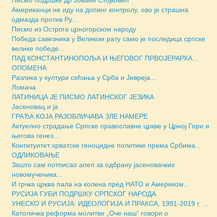
Американци не иду на допинг контролу, ово је страшна
одмазда против Ру...
Писмо из Острога црногорском народу
Победа савезника у Великом рату само је последица српске
велике победе...
ПАД КОНСТАНТИНОПОЉА И ЊЕГОВОГ ПРВОЈЕРАРХА...
ОПОМЕНА
Разлика у култури сећања у Срба и Јевреја...
Ломача
ЛАТИНИЦА ЈЕ ПИСМО ЛАТИНСКОГ ЈЕЗИКА
Јасеновац и ја
ГРАЂА КОЈА РАЗОБЛИЧАВА ЗЛЕ НАМЕРЕ
Актуелно страдање Српске православне цркве у Црној Гори и
његова генез...
Контитуитет хрватске геноцидне политике према Србима...
ОДЛИКОВАЊЕ
Зашто сам потписао апел за одбрану јасеновачких
новомученика...
И грчка црква пала на колена пред НАТО и Америком...
РУСИЈА ГУБИ ПОДРШКУ СРПСКОГ НАРОДА
УНЕСКО И РУСИЈА: ИДЕОЛОГИЈА И ПРАКСА, 1991-2019 г. ...
Католичка реформа молитве „Оче наш“ говори о