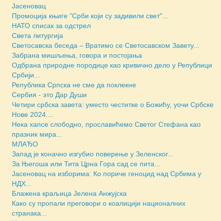
Јасеновац
Промоција књиге "Срби који су задивили свет"...
НАТО списак за одстрел
Света литургија
Светосавска беседа – Вратимо се Светосавском Завету...
Забрана мишљења, говора и постојања
Одбрана природне породице као кривично дело у Републици
Србији...
Република Српска не сме да поклекне
Сербия - это Дар Души
Четири србска завета: уместо честитке о Божићу, уочи Србске
Нове 2024....
Нека хапсе слободно, прославићемо Светог Стефана као
празник мира...
МЛАЂО
Запад је коначно изгубио поверење у Зеленског...
За Његоша или Тита Црна Гора сад се пита...
Јасеновац на изборима: Ко пориче геноцид над Србима у
НДХ...
Блажена краљица Јелена Анжујска
Како су пропали преговори о коалицији националних
странака...