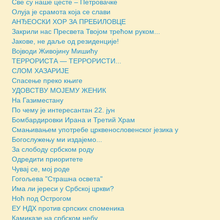
Све су наше цесте – Петровачке
Олуја је срамота која се слави
АНЂЕОСКИ ХОР ЗА ПРЕБИЛОВЦЕ
Закрили нас Пресвета Твојом трећом руком...
Јакове, не даље од резиденције!
Војводи Живојину Мишићу
ТЕРРОРИСТА — ТЕРРОРИСТИ...
СЛОМ ХАЗАРИЈЕ
Спасење преко књиге
УДОВСТВУ МОЈЕМУ ЖЕНИК
На Газиместану
По чему је интересантан 22. јун
Бомбардировки Ирана и Третий Храм
Смањивањем употребе црквенословенског језика у
Богослужењу ми издајемо...
За слободу србском роду
Одредити приоритете
Чувај се, мој роде
Гогољева "Страшна освета"
Има ли јереси у Србској цркви?
Ноћ под Острогом
ЕУ НДХ против српских споменика
Камиказе на србском небу