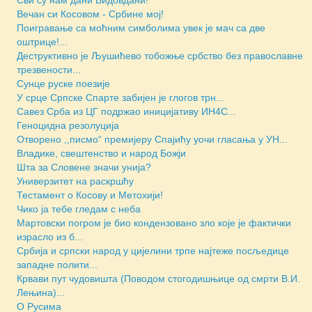
Вечан си Косовом - Србине мој!
Поигравање са моћним симболима увек је мач са две
оштрице!...
Деструктивно је Љушићево тобожње србство без православне
трезвености...
Сунце руске поезије
У срце Српске Спарте забијен је глогов трн...
Савез Срба из ЦГ подржао иницијативу ИН4С...
Геноцидна резолуција
Отворено ,,писмо“ премијеру Спајићу уочи гласања у УН...
Владике, свештенство и народ Божји
Шта за Словене значи унија?
Универзитет на раскршћу
Тестамент о Косову и Метохији!
Чико ја тебе гледам с неба
Мартовски погром је био кондензовано зло које је фактички
израсло из б...
Србија и српски народ у цијелини трпе најтеже посљедице
западне полити...
Крвави пут чудовишта (Поводом стогодишњице од смрти В.И.
Лењина)...
О Русима