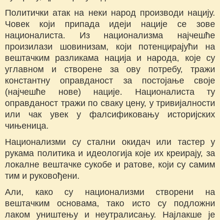
Политички атак на неки народ производи нацију.
Човек који припада идеји нације се зове
националиста. Из национализма најчешће
произилази шовинизам, који потенцирајући на
вештачким разликама нација и народа, које су
углавном и створене за ову потребу, тражи
константну оправданост за постојање своје
(најчешће нове) нације. Националиста ту
оправданост тражи по сваку цену, у тривијалности
или чак увек у фалсификовању историјских
чињеница.
Национализми су стални окидач или тастер у
рукама политика и идеологија које их креирају, за
локалне вештачке сукобе и ратове, који су самим
тим и руковођени.
Али, како су национализми створени на
вештачким основама, тако исто су подложни
лаком уништењу и неутралисању. Најлакше је