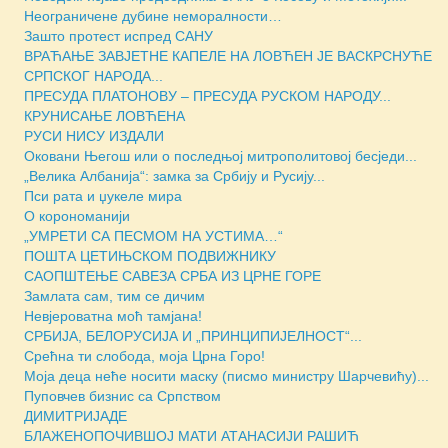
Неограничене дубине неморалности…
Зашто протест испред САНУ
ВРАЋАЊЕ ЗАВЈЕТНЕ КАПЕЛЕ НА ЛОВЋЕН ЈЕ ВАСКРСНУЋЕ
СРПСКОГ НАРОДА...
ПРЕСУДА ПЛАТОНОВУ – ПРЕСУДА РУСКОМ НАРОДУ...
КРУНИСАЊЕ ЛОВЋЕНА
РУСИ НИСУ ИЗДАЛИ
Оковани Његош или о последњој митрополитовој бесједи...
„Велика Албанија“: замка за Србију и Русију...
Пси рата и џукеле мира
О корономанији
„УМРЕТИ СА ПЕСМОМ НА УСТИМА…“
ПОШТА ЦЕТИЊСКОМ ПОДВИЖНИКУ
САОПШТЕЊЕ САВЕЗА СРБА ИЗ ЦРНЕ ГОРЕ
Замлата сам, тим се дичим
Невјероватна моћ тамјана!
СРБИЈА, БЕЛОРУСИЈА И „ПРИНЦИПИЈЕЛНОСТ“...
Срећна ти слобода, моја Црна Горо!
Моја деца неће носити маску (писмо министру Шарчевићу)...
Пуповчев бизнис са Српством
ДИМИТРИЈАДЕ
БЛАЖЕНОПОЧИВШОЈ МАТИ АТАНАСИЈИ РАШИЋ