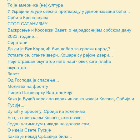
То је америчка (не)култура
У Украјини људе свесно претварају у демонизована бића...
Срби и Крсна слава
СТОП САТАНИЗМУ
Васкрсење и Косовски Завет: о најрадоснијем србском дану
2023. године...
Сиротани
Да ли је Вук Караџић био добар за српски народ?...
Уставте се, станте звери, Кошаре су рајске двери...
Није страшан окупатор него наш човек кога плаћа
окупатор......
Завет
Од Господа је спасење...
Молитва на фронту
Писмо Патријарху Вартоломеју
Како је Вучић корак по корак ишао ка издаји Косова, Србије и
Русије...
Вучић у Бриселу, Србија на коленима
Ево, ја признајем Косово, али овако…
Један ултиматум никада не долази сам
О идеји Свете Русије
Каква је некад Србадија била...