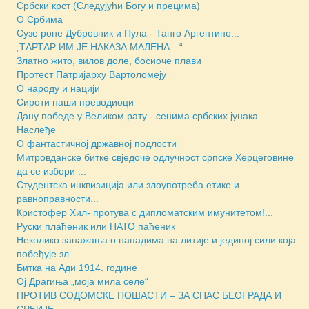
Србски крст (Следујући Богу и прецима)
О Србима
Сузе роне Дубровник и Пула - Танго Аргентино...
„ТАРТАР ИМ ЈЕ НАКАЗА МАЛЕНА…“
Златно жито, вилов доле, босиоче плави
Протест Патријарху Вартоломеју
О народу и нацији
Сироти наши преводиоци
Дану победе у Великом рату - сенима србских јунака...
Наслеђе
О фантастичној државној подлости
Митровданске битке свједочe одлучност српске Херцеговине
да се избори ...
Студентска инквизиција или злоупотреба етике и
равноправности...
Кристофер Хил- протува с дипломатским имунитетом!...
Руски плаћеник или НАТО паћеник
Неколико запажања о нападима на литије и јединој сили која
побеђује зл...
Битка на Ади 1914. године
Ој Драгиња „моја мила селе“
ПРОТИВ СОДОМСКЕ ПОШАСТИ – ЗА СПАС БЕОГРАДА И
СРБИЈЕ...