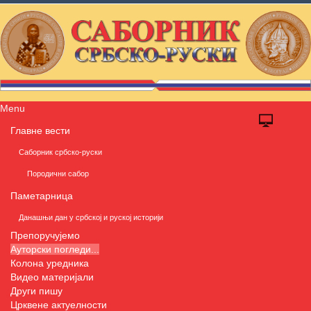
Menu
Главне вести
Саборник србско-руски
Породични сабор
Паметарница
Данашњи дан у србској и руској историји
Препоручујемо
Ауторски погледи...
Колона уредника
Видео материјали
Други пишу
Црквене актуелности