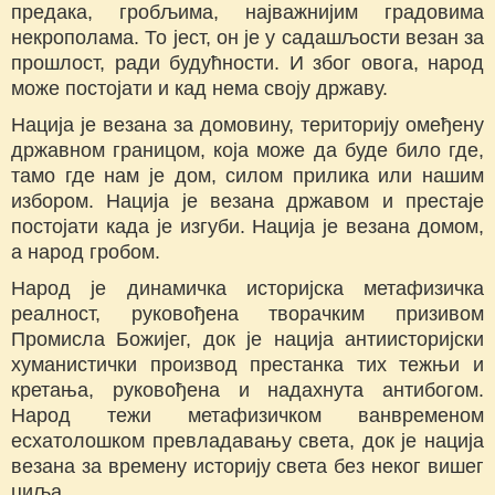
предака, гробљима, најважнијим градовима
некрополама. То јест, он је у садашљости везан за
прошлост, ради будућности. И због овога, народ
може постојати и кад нема своју државу.
Нација је везана за домовину, територију омеђену
државном границом, која може да буде било где,
тамо где нам је дом, силом прилика или нашим
избором. Нација је везана државом и престаје
постојати када је изгуби. Нација је везана домом,
а народ гробом.
Народ је динамичка историјска метафизичка
реалност, руковођена творачким призивом
Промисла Божијег, док је нација антиисторијски
хуманистички производ престанка тих тежњи и
кретања, руковођена и надахнута антибогом.
Народ тежи метафизичком ванвременом
есхатолошком превладавању света, док је нација
везана за времену историју света без неког вишег
циља.