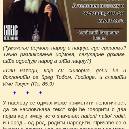
(Тумачење појмова народ и нација, где грешимо?
Тачно разликовање појмова, секуларне државе,
шта одређује народ а шта нацију?
)
«Сви народи, које си створио, доћи ће и
поклонити се пред Тобом, Господе, и славити
Име Твоје» (Пс: 85:9)
† † †
У наслову се одмах може приметити нелогичност,
да се насловљава текст који ће говорити о два
појма који имају исто значење:
nation
/
natio
/
roditi
,
и народ - од род, родити народити. Причаће се о