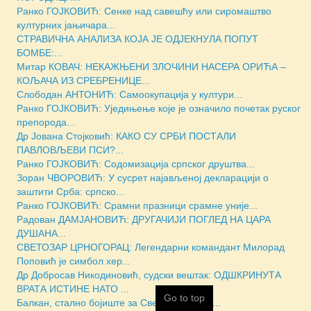
Ранко ГОЈКОВИЋ: Сенке над савешћу или сиромаштво
културних јањичара...
СТРАВИЧНА АНАЛИЗА КОЈА ЈЕ ОДЈЕКНУЛА ПОПУТ
БОМБЕ:...
Митар КОВАЧ: НЕКАЖЊЕНИ ЗЛОЧИНИ НАСЕРА ОРИЋА –
КОЉАЧА ИЗ СРЕБРЕНИЦЕ...
Слободан АНТОНИЋ: Самоокупација у култури...
Ранко ГОЈКОВИЋ: Уједињење које је означило почетак руског
препорода...
Др Јована Стојковић: КАКО СУ СРБИ ПОСТАЛИ
ПАВЛОВЉЕВИ ПСИ?...
Ранко ГОЈКОВИЋ: Содомизација српског друштва...
Зоран ЧВОРОВИЋ: У сусрет најављеној декларацији о
заштити Срба: српско...
Ранко ГОЈКОВИЋ: Срамни празници срамне уније...
Радован ДАМЈАНОВИЋ: ДРУГАЧИЈИ ПОГЛЕД НА ЦАРА
ДУШАНА...
СВЕТОЗАР ЦРНОГОРАЦ: Легендарни командант Милорад
Поповић је симбол хер...
Др Добросав Никодиновић, судски вештак: ОДШКРИНУТА
ВРАТА ИСТИНЕ НАТО ...
Go to top
Балкан, стално бојиште за Све-словенство...