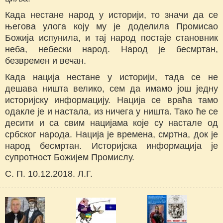
Када нестане народ у историји, то значи да се
његова улога коју му је доделила Промисао
Божија испунила, и тај народ постаје становник
неба, небески народ. Народ је бесмртан,
безвремен и вечан.
Када нација нестане у историји, тада се не
дешава ништа велико, сем да имамо још једну
историјску информацију. Нација се враћа тамо
одакле је и настала, из ничега у ништа. Тако ће се
десити и са свим нацијама које су настале од
србског народа. Нација је времена, смртна, док је
народ бесмртан. Историјска информација је
супротност Божијем Промислу.
С. П. 10.12.2018. Л.Г.