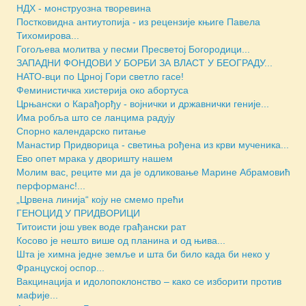
НДХ - монструозна творевина
Постковидна антиутопија - из рецензије књиге Павела
Тихомирова...
Гогољева молитва у песми Пресветој Богородици...
ЗАПАДНИ ФОНДОВИ У БОРБИ ЗА ВЛАСТ У БЕОГРАДУ...
НАТО-вци по Црној Гори светло гасе!
Феминистичка хистерија око абортуса
Црњански о Карађорђу - војнички и државнички геније...
Има робља што се ланцима радују
Спорно календарско питање
Манастир Придворица - светиња рођена из крви мученика...
Ево опет мрака у дворишту нашем
Молим вас, реците ми да је одликовање Марине Абрамовић
перформанс!...
„Црвена линија“ коју не смемо прећи
ГЕНОЦИД У ПРИДВОРИЦИ
Титоисти још увек воде грађански рат
Косово је нешто више од планина и од њива...
Шта је химна једне земље и шта би било када би неко у
Француској оспор...
Вакцинација и идолопоклонство – како се изборити против
мафије...