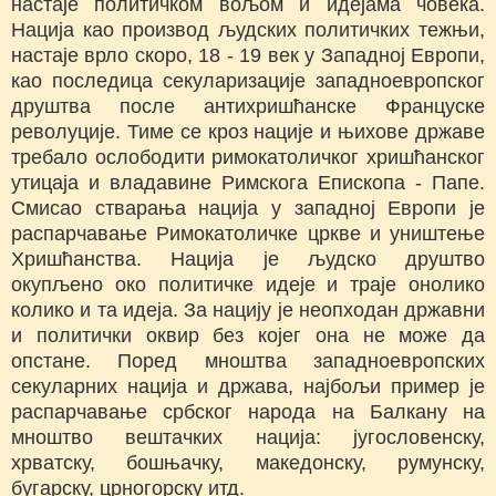
настаје политичком вољом и идејама човека.
Нација као производ људских политичких тежњи,
настаје врло скоро, 18 - 19 век у Западној Европи,
као последица секуларизације западноевропског
друштва после антихришћанске Француске
револуције. Тиме се кроз нације и њихове државе
требало ослободити римокатоличког хришћанског
утицаја и владавине Римскога Епископа - Папе.
Смисао стварања нација у западној Европи је
распарчавање Римокатоличке цркве и уништење
Хришћанства. Нација је људско друштво
окупљено око политичке идеје и траје онолико
колико и та идеја. За нацију је неопходан државни
и политички оквир без којег она не може да
опстане. Поред мноштва западноевропских
секуларних нација и држава, најбољи пример је
распарчавање србског народа на Балкану на
мноштво вештачких нација: југословенску,
хрватску, бошњачку, македонску, румунску,
бугарску, црногорску итд.