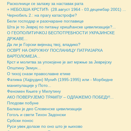
Расколници се залажу за наставак рата
+ НЕБОЈША КРСТИЋ (28.август 1964 - 03.децембар 2001) ...
Чернобиљ 2.: на прагу катастрофе?
Бели господар и разочаране поглавице
Шта је то Јевреј по питању хришћанске цивилизације?...
О ГЕОПОЛИТИЧКОЈ БЕСПОТРЕБНОСТИ УКРАЈИНСКЕ
ДРЖАВЕ...
Да ли је Горски вијенац твој, владико?
ОСВРТ НА ОКРУЖНУ ПОСЛАНИЦУ ПАТРИЈАРХА
ВАРТОЛОМЕЈА...
Крст и молитва за упокојене је акт мржње за Јеврејску
Општину Земун...
О тихој снази православне етике
Фатима (Хајрудин) Мухић (1995-1995) или - Морбидне
манипулације у Пото...
Феномен Књиге у Милутину
АКО ПОВЕРУЈЕМО ТРАМПУ – ОДЛАЖЕМО ПОБЕДУ!...
Плодови побуне
Балкан је део Словенске цивилизације
Гогољ и свети Тихон Задонски
Србски понос
Руси увек долазе по оно што је њихово