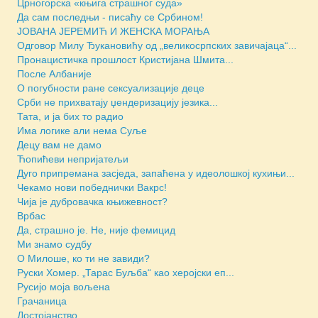
Црногорска «књига страшног суда»
Да сам последњи - писаћу се Србином!
JОВАНА ЈЕРЕМИЋ И ЖЕНСКА МОРАЊА
Одговор Милу Ђукановићу од „великосрпских завичајаца“...
Пронацистичка прошлост Кристијана Шмита...
После Албаније
О погубности ране сексуализације деце
Срби не прихватају џендеризацију језика...
Тата, и ја бих то радио
Има логике али нема Суље
Децу вам не дамо
Ћопићеви непријатељи
Дуго припремана засједа, запаћена у идеолошкој кухињи...
Чекамо нови победнички Вакрс!
Чија је дубровачка књижевност?
Врбас
Да, страшно је. Не, није фемицид
Ми знамо судбу
О Милоше, ко ти не завиди?
Руски Хомер. „Тарас Буљба“ као херојски еп...
Русијо моја вољена
Грачаница
Достојанство