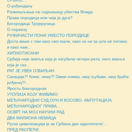
О рођендану
Размишљања на годишњицу убиства Вожда
Права породица или чија је дуга?
Богородица Тројеручица
О пореклу
РУЖИЧАСТИ ПОНИ УМЕСТО ПОРОДИЦЕ
Доста више с тим како смо мали, како се ни за шта не питамо
и како нам...
ХИПНОТИСАНИ
Србија није земља која је изгубила четири рата, него земља
која је сах...
РАТ ЈЕ УВЕК ОЗБИЉАН
Санкције?! Коме, чему?! Овим очима, овој љубави, овој браћи
рођеној?!...
Ярость благородная
УТОПИЈА КОЈУ ЖИВИМО
МЕЂУНАРОДНИ СУД ОУН И КОСОВО: АМПУТАЦИЈА
МЕЂУНАРОДНОГ ПРАВА...
ОСВРТ НА МОЈ НАУЧНИ РАД
ДВА МИЛИОНА НЕМИЦА
Руска цивилизација је за Србина дио идентитета!...
ПРЕД РАСПЕЋЕ