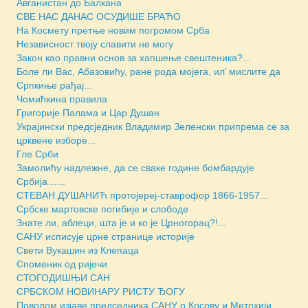
Авганистан до Балкана
СВЕ НАС ДАНАС ОСУДИШЕ БРАЋО
На Космету претње новим погромом Срба
Независност твоју славити не могу
Закон као правни основ за хапшење свештеника?...
Боле ли Вас, Абазовићу, ране рода мојега, ил’ мислите да
Српкиње рађај...
Чомићкина правила
Григорије Палама и Цар Душан
Украјински предсједник Владимир Зеленски припрема се за
црквене изборе...
Гле Срби
Замолићу надлежне, да се сваке године бомбардује
Србија…...
СТЕВАН ДУШАНИЋ протојереј-ставрофор 1866-1957...
Србске мартовске погибије и слободе
Знате ли, аблеци, шта је и ко је Црногорац?!...
САНУ исписује црне странице историје
Свети Вукашин из Клепаца
Споменик од ријечи
СТОГОДИШЊИ САН
СРБСКОМ НОВИНАРУ РИСТУ ЂОГУ
Поводом изјаве председника САНУ о Косову и Метохији...