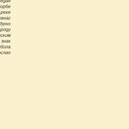
један
орбе
 реке
анас
ађено
ароду
бским
 знак
мбола
ослао