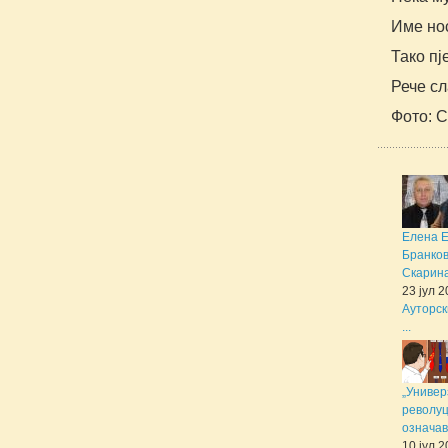
Име нос
Тако пј
Рече с
Фото: 
Елена 
Бранков
Скарина 
23 јул 
Ауторск
...
„Универ
револуц
означав
10 јул 