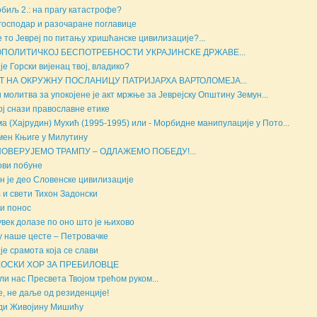
биљ 2.: на прагу катастрофе?
господар и разочаране поглавице
е то Јевреј по питању хришћанске цивилизације?...
ОПОЛИТИЧКОЈ БЕСПОТРЕБНОСТИ УКРАЈИНСКЕ ДРЖАВЕ...
 је Горски вијенац твој, владико?
Т НА ОКРУЖНУ ПОСЛАНИЦУ ПАТРИЈАРХА ВАРТОЛОМЕЈА...
и молитва за упокојене је акт мржње за Јеврејску Општину Земун...
ој снази православне етике
а (Хајрудин) Мухић (1995-1995) или - Морбидне манипулације у Пото...
ен Књиге у Милутину
ПОВЕРУЈЕМО ТРАМПУ – ОДЛАЖЕМО ПОБЕДУ!...
ви побуне
н је део Словенске цивилизације
 и свети Тихон Задонски
и понос
увек долазе по оно што је њихово
у наше цесте – Петровачке
 је срамота која се слави
ОСКИ ХОР ЗА ПРЕБИЛОВЦЕ
ли нас Пресвета Твојом трећом руком...
е, не даље од резиденције!
ди Живојину Мишићу