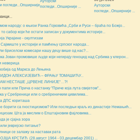
Ауторски
и погледи...
Опширније
Ауторски
погледи...
Опширније ...
погледи...
Опширније ...
анци...
мом народу: о књизи Ранка Гојковића „Срби и Руси – браћа по Божјо...
е то сабор који ће остати записан у документима историје...
ија Украјине - окултизам
 Сајмиште у историји и памћењу српског народа...
ли бриселски комесари нашу децу више од нас?...
ка Јован промовише људе који негирају геноцид над Србима у клерон...
и неверица
обија од Маркса до Лењина
ИДОН АЛЕКСИЈЕВИЋ – ФРАЊУ ТОМАШИЋУ...
НАМ НЕСТАШЕ „ЦРВЕНЕ ЛИНИЈЕ“…?!
 папи или Прича о настанку ''Приче која лута свијетом''...
ка у Сребреници или о сребреничким цивилима...
а ДПС кориташа
се борити са гностицизмом? Или последњи краљ из династије Немањић...
ицизам. Шта ја мислим о Епштајновим фајловима...
да је сјајна зора
 или јеврејско питање?
лници се залажу за наставак рата
ОЈША КРСТИЋ (28.август 1964 - 03.децембар 2001) ...