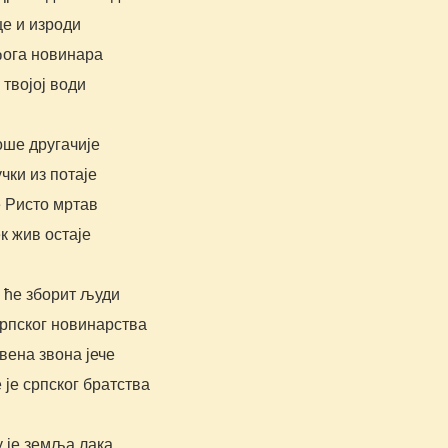
це и изроди
Ђога новинара
 твојој води
оше другачије
чки из потаје
е Ристо мртав
к жив остаје
 ће зборит људи
српског новинарства
вена звона јече
 је српског братства
у је земља лака