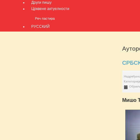
Други пишу
Црквене актуелности
Реч пастира
РУССКИЙ
Ауторс
СРБС
Надређена
Категориј
Објављ
Мишо 