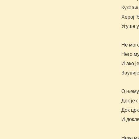
Кукави
Херој 
Угуше у
Не мог
Него му
И ако ј
Заувије
О њему
Док је 
Док црк
И докле
Нека м