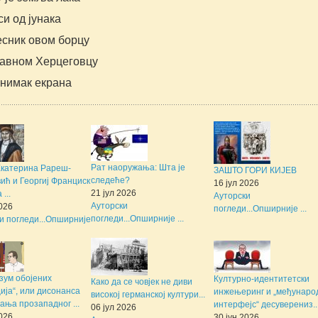
и од јунака
есник овом борцу
лавном Херцеговцу
Снимак екрана
Рат наоружања: Шта је
Екатерина Рареш-
ЗАШТО ГОРИ КИЈЕВ
следеће?
ић и Георгиј Франциск
16 јул 2026
21 јул 2026
...
Ауторски
Ауторски
2026
погледи...
Опширније ...
погледи...
Опширније ...
и погледи...
Опширније
зум обојених
Културно-идентитетски
Како да се човјек не диви
ија“, или дисонанса
инжењеринг и „међунаро
високој германској култури...
ања прозападног ...
интерфејс“ десуверениз..
06 јул 2026
2026
30 јун 2026