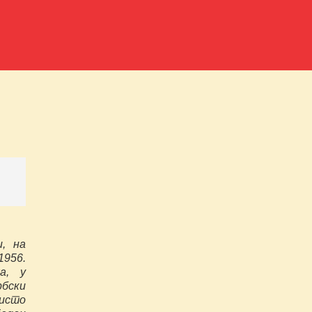
, на
956.
а, у
рбски
исто