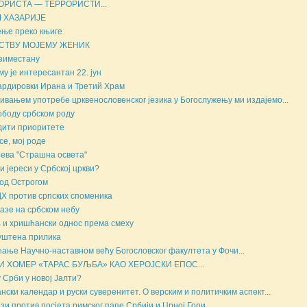
ОРИСТА — ТЕРРОРИСТИ...
 ХАЗАРИЈЕ
ње преко књиге
СТВУ МОЈЕМУ ЖЕНИК
зиместану
му је интересантан 22. јун
рдировки Ирана и Третий Храм
вањем употребе црквенословенског језика у Богослужењу ми издајемо...
ободу србском роду
ити приоритете
се, мој роде
ева "Страшна освета"
и јереси у Србској цркви?
од Острогом
Х против српских споменика
азе на србском небу
 и хришћански однос према смеху
уштена прилика
ање Научно-наставном већу Богословског факултета у Фочи...
И ХОМЕР «ТАРАС БУЉБА» КАО ХЕРОЈСКИ ЕПОС...
у Срби у новој Јалти?
ански календар и руски суверенитет. О верским и политичким аспект...
зи против посјета римског папе Србији и Црној Гори...