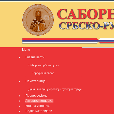
Menu
Главне вести
Саборник србско-руски
Породични сабор
Паметарница
Данашњи дан у србској и руској историји
Препоручујемо
Ауторски погледи...
Колона уредника
Видео материјали