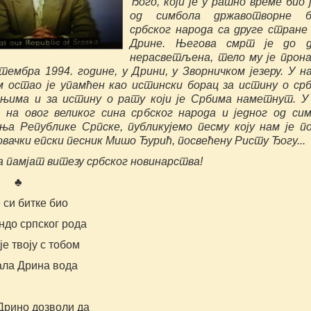
Ђого, који је у ратно време био 
од симбола државотворне б
србског народа са друге стране
Дрине. Његова смрт је до д
нерасветљена, тело му је прон
птембра 1994. године, у Дрини, у Зворничком језеру. У н
м остао је упамћен као истински борац за истину о ср
њима и за истину о рату који је Србима наметнут. У
 на овог великог сина србског народа и једног од си
ња Републике Српске, публикујемо песму коју нам је п
овачки епски песник Мишо Ђурић, посвећену Ристу Ђогу...
ја памјат витезу србског новинарства!
 ♣
 си битке био
ндо српског рода
је твоју с тобом
ала Дрина вода
Дрино дозволи да