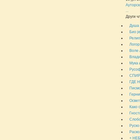
Ауторск
...
Други чл
Душа 
Био ј
Религ
Логор
Воле 
Влади
Мука 
Русоф
СПИР
ГДЕ 
Писмо
Герни
Освет
Како 
Гност
Слобо
Руско
Раско
+ НЕБ