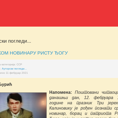
ки погледи...
КОМ НОВИНАРУ РИСТУ ЂОГУ
 категорија:
ССР
а:
Ауторски погледи...
ено 11 фебруар 2021
Ђурић
Напомена:
Поштовани читаоци
данашњи дан, 12. фебруара 1
године на празник Три јерех
Калиновику је рођен познати с
новинар, борац и патриота Р