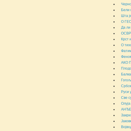
Черно
Бели 
Шта ј
О ГЕ
Да ли
ОСВР
Крст 
О тих
Фатим
Феном
АКО 
Плодо
Балка
Гогољ
Србск
Руси 
Све с
Олуја
АНЂЕ
Закри
Јаков
Војво