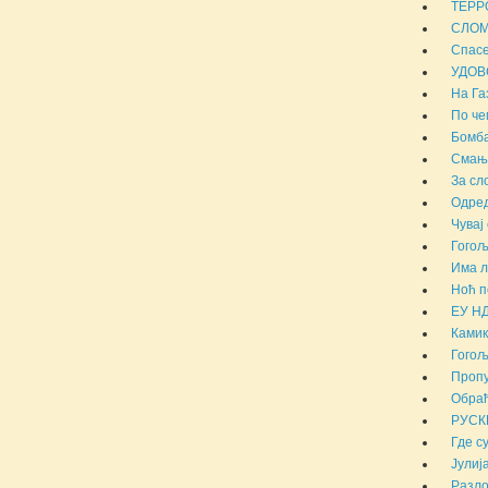
ТЕРР
СЛОМ
Спасе
УДОВ
На Га
По че
Бомба
Смањи
За сл
Одред
Чувај 
Гогољ
Има л
Ноћ п
ЕУ НД
Камик
Гогољ
Проп
Обраћ
РУСК
Где с
Јулиј
Разло