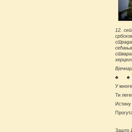
12. се
србско
страда
сећања
ствара
херцег
Вјечна
♣ ♣
У многе
Ти леге
Истину 
Прогут
Зашто 