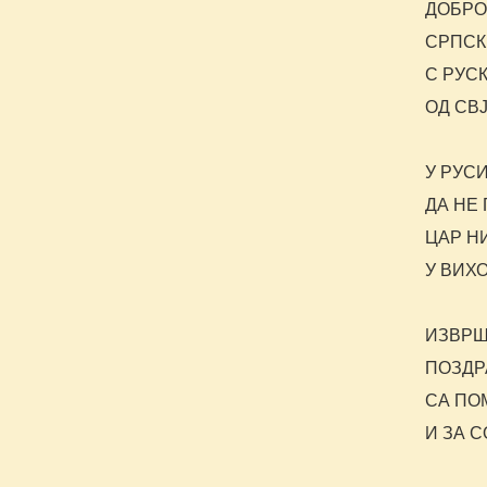
ДОБРО
СРПСК
С РУС
ОД СВ
У РУС
ДА НЕ 
ЦАР Н
У ВИХ
ИЗВРШ
ПОЗДР
СА ПО
И ЗА 