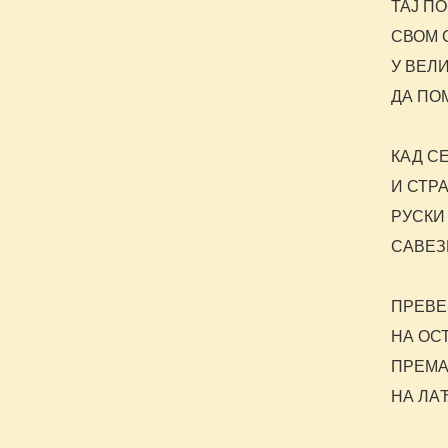
ТАЈ П
СВОМ 
У ВЕЛ
ДА ПО
КАД С
И СТР
РУСКИ
САВЕЗ
ПРЕВЕ
НА ОС
ПРЕМА
НА ЛА