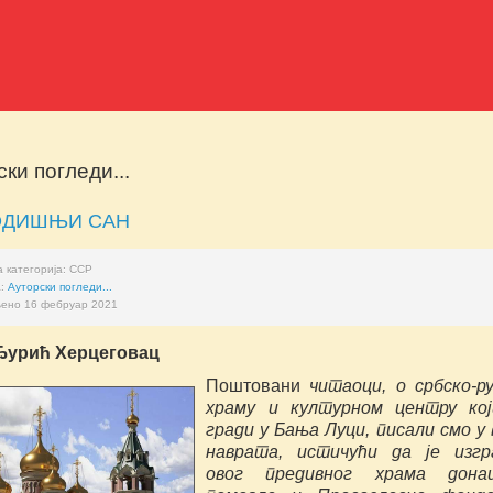
ки погледи...
ОДИШЊИ САН
 категорија:
ССР
а:
Ауторски погледи...
ено 16 фебруар 2021
Ђурић Херцеговац
Поштовани
читаоци, о србско-р
храму и културном центру кој
гради у Бања Луци, писали смо у
наврата, истичући да је изгр
овог предивног храма донац