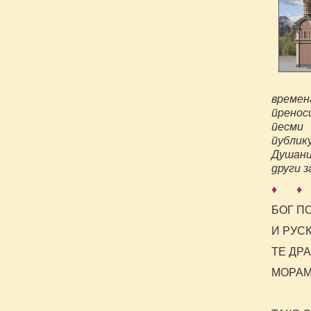
времен
пренос
песми
публик
Душани
други з
♦ ♦
БОГ П
И РУС
ТЕ ДР
МОРАМ