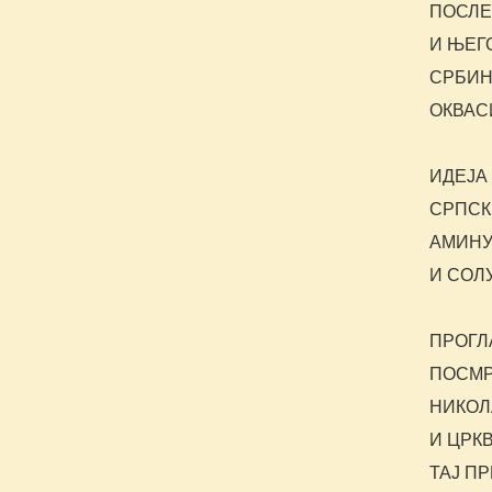
ПОСЛЕ
И ЊЕГ
СРБИН
ОКВАС
ИДЕЈА
СРПСК
АМИНУ
И СОЛ
ПРОГЛ
ПОСМР
НИКОЛ
И ЦРК
ТАЈ П