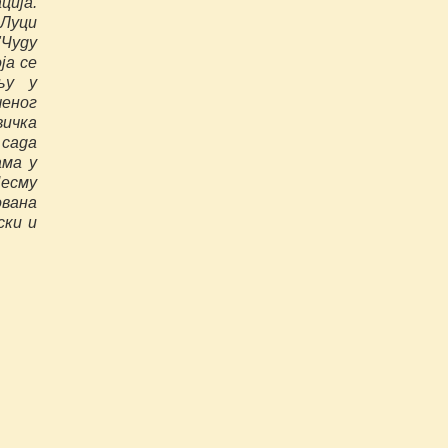
ија.
Луци
"Чуду
ја се
љу у
шеног
чка
 сада
ама у
есму
ована
ски и