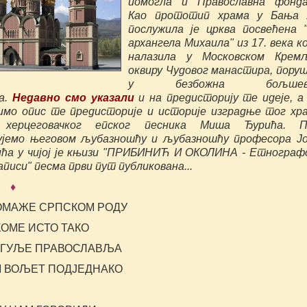
помогла и Православна фондац
Као прототип храма у Бања 
послужила је црква посвећена 
архангела Михаила" из 17. века ко
налазила у Московском Крем
оквиру Чудовог манастира, пору
у безбожна бољшеви
а.
Недавно смо указали
и на предисторију те идеје, а
имо опис те предисторије и историје изградње тог хр
 херцеговачког епског песника Миша Ђурића. П
ујемо његовом љубазношћу и љубазношћу професора Ј
ћа у чијој је књизи "ПРИБИНИЋ И ОКОЛИНА - Етнограф
аписи" песма први пут публикована...
 ♦
ОМАЖЕ СРПСКОМ РОДУ
КОМЕ ИСТО ТАКО
АГУЉЕ ПРАВОСЛАВЉА
 ВОЉЕТ ПОДЈЕДНАКО