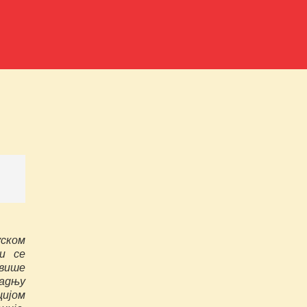
уском
и се
 више
адњу
ијом