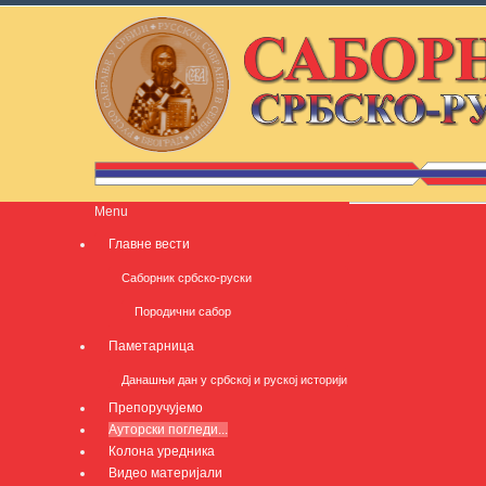
Menu
Главне вести
Саборник србско-руски
Породични сабор
Паметарница
Данашњи дан у србској и руској историји
Препоручујемо
Ауторски погледи...
Колона уредника
Видео материјали