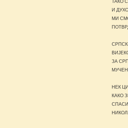
ТАКО 
И ДУХ
МИ СМ
ПОТВР
СРПСК
ВИЈЕК
ЗА СР
МУЧЕН
НЕК Ц
КАКО 
СПАСИ
НИКОЛ