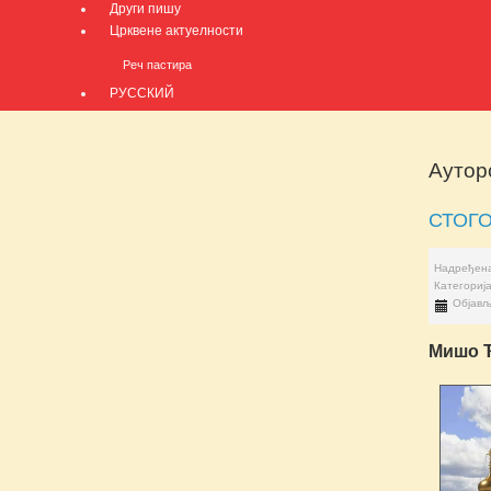
Други пишу
Црквене актуелности
Реч пастира
РУССКИЙ
Ауторс
СТОГ
Надређена
Категориј
Објављ
Мишо 