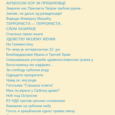
АНЂЕОСКИ ХОР ЗА ПРЕБИЛОВЦЕ
Закрили нас Пресвета Твојом трећом руком...
Јакове, не даље од резиденције!
Војводи Живојину Мишићу
ТЕРРОРИСТА — ТЕРРОРИСТИ...
СЛОМ ХАЗАРИЈЕ
Спасење преко књиге
УДОВСТВУ МОЈЕМУ ЖЕНИК
На Газиместану
По чему је интересантан 22. јун
Бомбардировки Ирана и Третий Храм
Смањивањем употребе црквенословенског језика у
Богослужењу ми издајемо...
За слободу србском роду
Одредити приоритете
Чувај се, мој роде
Гогољева "Страшна освета"
Има ли јереси у Србској цркви?
Ноћ под Острогом
ЕУ НДХ против српских споменика
Камиказе на србском небу
Гогољ и хришћански однос према смеху