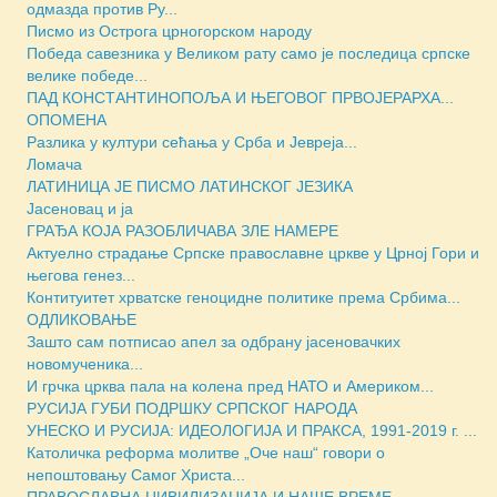
одмазда против Ру...
Писмо из Острога црногорском народу
Победа савезника у Великом рату само је последица српске
велике победе...
ПАД КОНСТАНТИНОПОЉА И ЊЕГОВОГ ПРВОЈЕРАРХА...
ОПОМЕНА
Разлика у култури сећања у Срба и Јевреја...
Ломача
ЛАТИНИЦА ЈЕ ПИСМО ЛАТИНСКОГ ЈЕЗИКА
Јасеновац и ја
ГРАЂА КОЈА РАЗОБЛИЧАВА ЗЛЕ НАМЕРЕ
Актуелно страдање Српске православне цркве у Црној Гори и
његова генез...
Контитуитет хрватске геноцидне политике према Србима...
ОДЛИКОВАЊЕ
Зашто сам потписао апел за одбрану јасеновачких
новомученика...
И грчка црква пала на колена пред НАТО и Америком...
РУСИЈА ГУБИ ПОДРШКУ СРПСКОГ НАРОДА
УНЕСКО И РУСИЈА: ИДЕОЛОГИЈА И ПРАКСА, 1991-2019 г. ...
Католичка реформа молитве „Оче наш“ говори о
непоштовању Самог Христа...
ПРАВОСЛАВНА ЦИВИЛИЗАЦИЈА И НАШЕ ВРЕМЕ