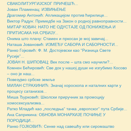
СВАКОЛИТУРГИЈСКОГ ПРИЧЕШЋ...
Јован Пламенац: ИЗВИЊЕЊЕ
Драгомир Антонић: Апликацијом против ћирилице...
Виктор Радун: Примедбе на Закон о родној равноправности...
МИТАР КОВАЧ: НАТО НЕ ОДУСТАЈЕ ОД ПОНИЖЕЊА И
ПРИТИСАКА НА СРБИЈУ...
Онима што плачу: Стамен и пркосан је мој завичај...
Наташа Јовановић: ИЗМЕЂУ САБОРА И САБОРНОСТИ...
Ранко Гојковић: Ф. М. Достојевски као “Ризница Свете
Русије”...
ЈОВАН Н. ШИПОВАЦ: Век после – шта смо научили?...
Комнен Бећировић: Све док у нашој души не изгубимо Косово
– оно је наш...
Повезујмо србске земље
МИЛАН СТРАХИНИЋ: Значај хороскопа и наталних карти у
процесу сатанизов...
Миша Ђурковић: Школски приручник за промоцију
хомосексуализма...
Ратко Младић као „последња“ тачка „европског“ пута Србије...
Ана Саприкина: ОБНОВА МОНАРХИЈЕ ПОЧИЊЕ У
ПОРОДИЦИ...
Ранко ГОЈКОВИЋ: Сенке над савешћу или сиромаштво