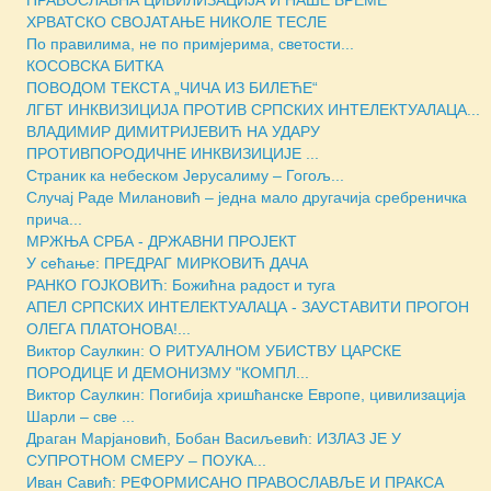
ХРВАТСКО СВОЈАТАЊЕ НИКОЛЕ ТЕСЛЕ
По правилима, не по примјерима, светости...
КОСОВСКА БИТКА
ПОВОДОМ ТЕКСТА „ЧИЧА ИЗ БИЛЕЋЕ“
ЛГБТ ИНКВИЗИЦИЈА ПРОТИВ СРПСКИХ ИНТЕЛЕКТУАЛАЦА...
ВЛАДИМИР ДИМИТРИЈЕВИЋ НА УДАРУ
ПРОТИВПОРОДИЧНЕ ИНКВИЗИЦИЈЕ ...
Страник ка небеском Јерусалиму – Гогољ...
Случај Раде Милановић – једна мало другачија сребреничка
прича...
МРЖЊА СРБА - ДРЖАВНИ ПРОЈЕКТ
У сећање: ПРЕДРАГ МИРКОВИЋ ДАЧА
РАНКО ГОЈКОВИЋ: Божићна радост и туга
АПЕЛ СРПСКИХ ИНТЕЛЕКТУАЛАЦА - ЗАУСТАВИТИ ПРОГОН
ОЛЕГА ПЛАТОНОВА!...
Виктор Саулкин: О РИТУАЛНОМ УБИСТВУ ЦАРСКЕ
ПОРОДИЦЕ И ДЕМОНИЗМУ "КОМПЛ...
Виктор Саулкин: Погибија хришћанске Европе, цивилизација
Шарли – све ...
Драган Марјановић, Бобан Васиљевић: ИЗЛАЗ ЈЕ У
СУПРОТНОМ СМЕРУ – ПОУКА...
Иван Савић: РЕФОРМИСАНО ПРАВОСЛАВЉЕ И ПРАКСА