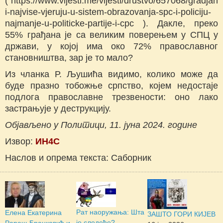
( https://www.vijesti.me/vijesti/drustvo/657068/gradjan
i-najvise-vjeruju-u-sistem-obrazovanja-spc-i-policiju-
najmanje-u-politicke-partije-i-cpc ). Дакле, преко
55% грађана је са великим поверењем у СПЦ у
држави, у којој има око 72% православног
становништва, зар је то мало?
Из чланка Р. Љушића видимо, колико може да
буде празно тобожње српство, којем недостаје
подлога православне трезвености: оно лако
застрањује у деструкцију.
Објављено у Политици, 11. јуна 2024. године
Извор:
ИН4С
Наслов и опрема текста: Саборник
Рат наоружања: Шта
Елена Екатерина
ЗАШТО ГОРИ КИЈЕВ
је следеће?
Рареш-Бранковић и