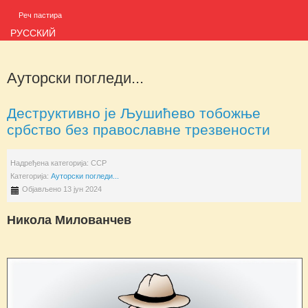
Реч пастира
РУССКИЙ
Ауторски погледи...
Деструктивно је Љушићево тобожње
србство без православне трезвености
Надређена категорија:
ССР
Категорија:
Ауторски погледи...
Објављено 13 јун 2024
Никола Милованчев