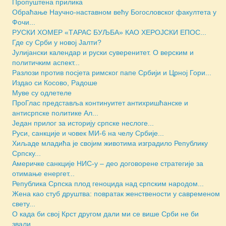
Пропуштена прилика
Обраћање Научно-наставном већу Богословског факултета у
Фочи...
РУСКИ ХОМЕР «ТАРАС БУЉБА» КАО ХЕРОЈСКИ ЕПОС...
Где су Срби у новој Јалти?
Јулијански календар и руски суверенитет. О верским и
политичким аспект...
Разлози против посјета римског папе Србији и Црној Гори...
Издао си Косово, Радоше
Муве су одлетеле
ПроГлас представља континуитет антихришћанске и
антисрпске политике Ал...
Један прилог за историју српске неслоге...
Руси, санкције и човек МИ-6 на челу Србије...
Хиљаде младића је својим животима изградило Републику
Српску...
Америчкe санкције НИС-у – део договорене стратегије за
отимање енергет...
Репуб­ли­ка Српска плод геноцида над српским народом...
Жена као стуб друштва: повратак женствености у савременом
свету...
О када би свој Крст другом дали ми се више Срби не би
звали...