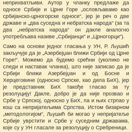
неприхватљиви. Аутор у чланку предлаже да
односе Србије и Црне Горе „ословљавамо као
србијанско-црногорске односе“, јер је реч о две
државе и „два суседна и небратска народа“ (за та
два „небратска народа“ он дакле аналогно
употребљава називе „Србијанци“ и „Црногорци“).
Само на основи једног гласања у УН, Р. Љушић
закључује да је „Азербејџан ближи Србији од Црне
Горе!“. Можемо да будемо срећни (уколико не
следи и наставак чланка), што није записао да је
Србији ближи Азербејџан и од Босне и
Херцеговине (односно Српске, као дела БиХ), јер
је представник БиХ такође гласао за ту
резолуцију! Дакле, добро је да није прозвао и
Србе у Српској, односно у БиХ, па и њих стрпао у
кош са непријатељима Српства. Истом бизарном
„методологијом“, Љушић би могао у непријатеље
Србије уврстити и Србе у суседним државама,
које су у УН гласале за резолуцију о Сребреници.