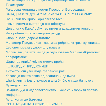
Тихомирова...
Гогољева молитва у песми Пресветој Богородици...
ЗАПАДНИ ФОНДОВИ У БОРБИ ЗА ВЛАСТ У БЕОГРАДУ...
НАТО-вци по Црној Гори светло гасе!
Феминистичка хистерија око абортуса
Црњански о Карађорђу - војнички и државнички геније...
Има робља што се ланцима радују
Спорно календарско питање
Манастир Придворица - светиња рођена из крви мученика...
Ево опет мрака у дворишту нашем
Молим вас, реците ми да је одликовање Марине Абрамовић
перформанс!...
„Црвена линија“ коју не смемо прећи
ГЕНОЦИД У ПРИДВОРИЦИ
Титоисти још увек воде грађански рат
Косово је нешто више од планина и од њива...
Шта је химна једне земље и шта би било када би неко у
Француској оспор...
Вакцинација и идолопоклонство – како се изборити против
мафије...
Авганистан до Балкана
СВЕ НАС ДАНАС ОСУДИШЕ БРАЋО