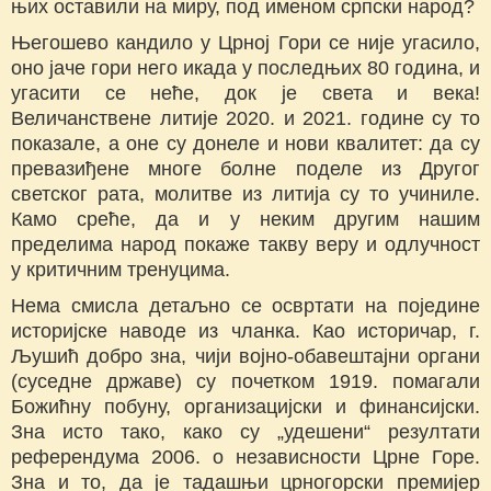
њих оставили на миру, под именом српски народ?
Његошево кандило у Црној Гори се није угасило,
оно јаче гори него икада у последњих 80 година, и
угасити се неће, док је света и века!
Величанствене литије 2020. и 2021. године су то
показале, а оне су донеле и нови квалитет: да су
превазиђене многе болне поделе из Другог
светског рата, молитве из литија су то учиниле.
Камо среће, да и у неким другим нашим
пределима народ покаже такву веру и одлучност
у критичним тренуцима.
Нема смисла детаљно се освртати на поједине
историјске наводе из чланка. Као историчар, г.
Љушић добро зна, чији војно-обавештајни органи
(суседне државе) су почетком 1919. помагали
Божићну побуну, организацијски и финансијски.
Зна исто тако, како су „удешени“ резултати
референдума 2006. о независности Црне Горе.
Зна и то, да је тадашњи црногорски премијер