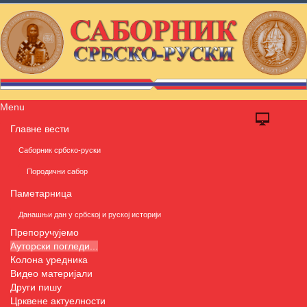
Menu
Главне вести
Саборник србско-руски
Породични сабор
Паметарница
Данашњи дан у србској и руској историји
Препоручујемо
Ауторски погледи...
Колона уредника
Видео материјали
Други пишу
Црквене актуелности