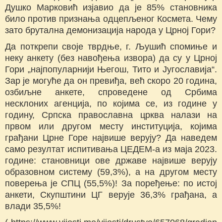
Душко Марковић изјавио да је 85% становника
било против признања одцепљеног Космета. Чему
зато брутална демонизација народа у Црној Гори?
Дa поткрепи своје тврдње, г. Љушић спомиње и
неку анкету (без навођења извора) да су у Црној
Гори „најпопуларнији Његош, Тито и Југославија“.
Зар је могуће да он превиђа, већ скоро 20 година,
озбиљне анкете, спроведене од Србима
несклоних агенција, по којима се, из године у
годину, Српска православна црква налази на
првом или другом месту институција, којима
грађани Црне Горе највише верују? Да наведем
само резултат испитивања ЦЕДЕМ-а из маја 2023.
године: становници ове државе највише верују
образовном систему (59,3%), а на другом месту
поверења је СПЦ (55,5%)! За поређење: по истој
анкети, Скупштини ЦГ верује 36,3% грађана, а
влади 35,5%!