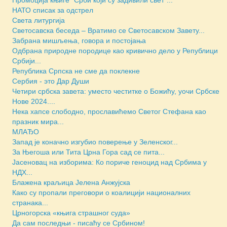
НАТО списак за одстрел
Света литургија
Светосавска беседа – Вратимо се Светосавском Завету...
Забрана мишљења, говора и постојања
Одбрана природне породице као кривично дело у Републици
Србији...
Република Српска не сме да поклекне
Сербия - это Дар Души
Четири србска завета: уместо честитке о Божићу, уочи Србске
Нове 2024....
Нека хапсе слободно, прославићемо Светог Стефана као
празник мира...
МЛАЂО
Запад је коначно изгубио поверење у Зеленског...
За Његоша или Тита Црна Гора сад се пита...
Јасеновац на изборима: Ко пориче геноцид над Србима у
НДХ...
Блажена краљица Јелена Анжујска
Како су пропали преговори о коалицији националних
странака...
Црногорска «књига страшног суда»
Да сам последњи - писаћу се Србином!