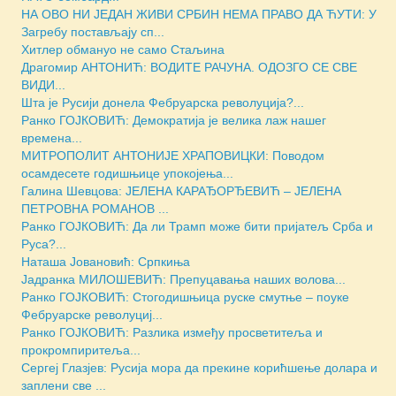
НА ОВО НИ ЈЕДАН ЖИВИ СРБИН НЕМА ПРАВО ДА ЋУТИ: У
Загребу постављају сп...
Хитлер обмануо не само Стаљина
Драгомир АНТОНИЋ: ВОДИТЕ РАЧУНА. ОДОЗГО СЕ СВЕ
ВИДИ...
Шта је Русији донела Фебруарска револуција?...
Ранко ГОЈКОВИЋ: Демократија је велика лаж нашег
времена...
МИТРОПОЛИТ АНТОНИЈЕ ХРАПОВИЦКИ: Поводом
осамдесете годишњице упокојења...
Галина Шевцова: ЈЕЛЕНА КАРАЂОРЂЕВИЋ – ЈЕЛЕНА
ПЕТРОВНА РОМАНОВ ...
Ранко ГОЈКОВИЋ: Да ли Трамп може бити пријатељ Срба и
Руса?...
Наташа Јовановић: Српкиња
Јадранка МИЛОШЕВИЋ: Препуцавања наших волова...
Ранко ГОЈКОВИЋ: Стогодишњица руске смутње – поуке
Фебруарске револуциј...
Ранко ГОЈКОВИЋ: Разлика између просветитеља и
прокромпиритеља...
Сергеј Глазјев: Русија мора да прекине корићшење долара и
заплени све ...