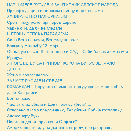
ЦАР ЦИЈЕЛЕ РУСИЈЕ И ЗАШТИТНИК СРПСКОГ НАРОДА...
Причајте дјеци о истинском принцу и принцезама...
ХУЛИГАНСТВО НАД СРБИЈОМ
Срби – најугроженији народ Европе
Чарне очи, да би не гледале
ЊЕГОШ - СРПСКА ПАРАДИГМА
Сила Бога не моли, Бог силу не воли
Васкрс у Никшићу 12. маја
Остварује се сан В. Британије и САД – Срби ће сами омрзнути
Русију...
У ПОРЕЂЕЊУ СА ГРИПОМ, КОРОНА ВИРУС ЈЕ „МАЛО
ДЕТЕ“!...
Жена у православљу
ЗА ЧАСТ РУСИЈЕ И СРБИЈЕ
КОМАНДАНТ: Поручите онима што тргују српском несрећом
да је Херцеговин...
Бог на помоћ
“Кад су стид убили и Црну Гору су убили”!...
Отворено писмо предсjеднику Републике Србије господину
Александру Вучи...
Писмо подршке др Јовани Стојковић
Американци не иду на допинг контролу, ово је страшна