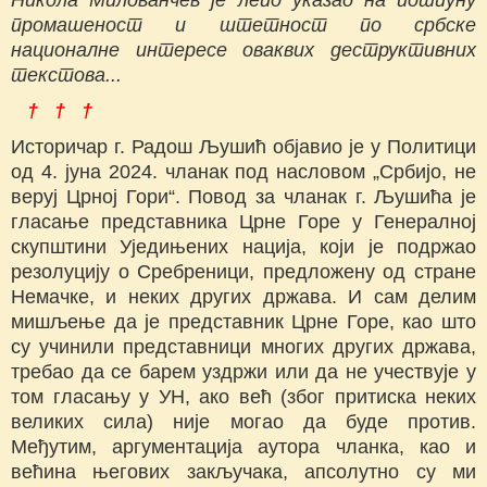
промашеност и штетност по србске
националне интересе оваквих деструктивних
текстова...
† † †
Историчар г. Радош Љушић објавио је у Политици
од 4. јуна 2024. чланак под насловом „Србијо, не
веруј Црној Гори“. Повод за чланак г. Љушића је
гласање представника Црне Горе у Генералној
скупштини Уједињених нација, који је подржао
резолуцију о Сребреници, предложену од стране
Немачке, и неких других држава. И сам делим
мишљење да је представник Црне Горе, као што
су учинили представници многих других држава,
требао да се барем уздржи или да не учествује у
том гласању у УН, ако већ (због притиска неких
великих сила) није могао да буде против.
Међутим, аргументација аутора чланка, као и
већина његових закључака, апсолутно су ми