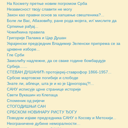
На Космету претње новим погромом Срба
Независност твоју славити не могу
Закон као правни основ за хапшење свештеника?...
Боле ли Вас, Абазовићу, ране рода мојега, ил’ мислите да
Српкиње рађај...
Чомићкина правила
Григорије Палама и Цар Душан
Украјински предсједник Владимир Зеленски припрема се за
црквене изборе...
Гле Срби
Замолићу надлежне, да се сваке године бомбардује
Србија…...
СТЕВАН ДУШАНИЋ протојереј-ставрофор 1866-1957...
Србске мартовске погибије и слободе
Знате ли, аблеци, шта је и ко је Црногорац?!...
САНУ исписује црне странице историје
Свети Вукашин из Клепаца
Споменик од ријечи
СТОГОДИШЊИ САН
СРБСКОМ НОВИНАРУ РИСТУ ЂОГУ
Поводом изјаве председника САНУ о Косову и Метохији...
Неограничене дубине неморалности…