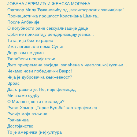
JОВАНА ЈЕРЕМИЋ И ЖЕНСКА МОРАЊА
Одговор Милу Ђукановићу од „великосрпских завичајаца“...
Пронацистичка прошлост Кристијана Шмита...
После Албаније
О погубности ране сексуализације деце
Срби не прихватају џендеризацију језика...
Тата, и ја бих то радио
Има логике али нема Суље
Децу вам не дамо
Ћопићеви непријатељи
Дуго припремана засједа, запаћена у идеолошкој кухињи...
Чекамо нови победнички Вакрс!
Чија је дубровачка књижевност?
Врбас
Да, страшно је. Не, није фемицид
Ми знамо судбу
О Милоше, ко ти не завиди?
Руски Хомер. „Тарас Буљба“ као херојски еп...
Русијо моја вољена
Грачаница
Достојанство
То је америчка (не)култура