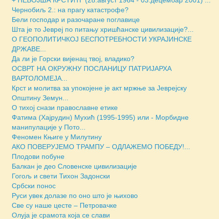
Чернобиљ 2.: на прагу катастрофе?
Бели господар и разочаране поглавице
Шта је то Јевреј по питању хришћанске цивилизације?...
О ГЕОПОЛИТИЧКОЈ БЕСПОТРЕБНОСТИ УКРАЈИНСКЕ
ДРЖАВЕ...
Да ли је Горски вијенац твој, владико?
ОСВРТ НА ОКРУЖНУ ПОСЛАНИЦУ ПАТРИЈАРХА
ВАРТОЛОМЕЈА...
Крст и молитва за упокојене је акт мржње за Јеврејску
Општину Земун...
О тихој снази православне етике
Фатима (Хајрудин) Мухић (1995-1995) или - Морбидне
манипулације у Пото...
Феномен Књиге у Милутину
АКО ПОВЕРУЈЕМО ТРАМПУ – ОДЛАЖЕМО ПОБЕДУ!...
Плодови побуне
Балкан је део Словенске цивилизације
Гогољ и свети Тихон Задонски
Србски понос
Руси увек долазе по оно што је њихово
Све су наше цесте – Петровачке
Олуја је срамота која се слави