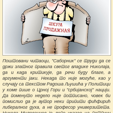
Поштовани читаоци, "Саборник" се труди да се
држи златног правила светог владике Николаја,
да и када критикује, да речи буду благе, а
аргументи јаки. Некада то није могуће, као у
случају са текстом Радоша Љушића у Политици
у коме пише о Црној Гори и "србијанској" нацији.
Да поменуто недело није потписано, човек би
помислио да је аутор неки припити фићфирић
либералног духа, а не професор универзитета.
Никола Милованчев је лепо указао на потпуну