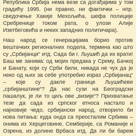
Република Србија нема везе са догађајима у том
градићу 1995. (ни правно, ни фактички – нпр.
сведочење Хакије Мехољића, шефа полиције
Сребренице током рата, о улози Алије
Изетбеговића и неких западних политичара).
Наш народ се генерацијама борио против
вештачких регионалних подела, термина као што
су „Србијанци“ итд. Сада би г. Љушић да их врати!
Баш ме занима: од мојих предака у Срему, Бачкој
и Банату, који су Срби били, никада не чух да је
неко од њих за себе употребио израз „Србијанац“
– које су дакле границе Љушићеве
„србијанштине“? Да нас сузи на Београдски
пашалук, је ли то циљ ове „визије“? Прихватање
тезе да сада из српског етноса настало и
најновије чедо, србијански народ, отворило би
нова питања: куда онда са преосталим Србима –
онима из Херцеговине, Семберије, са Романије и
Озрена, из долине Врбаса итд. Да ли би барем