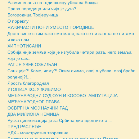
Размишљања на годишњицу убиства Вожда
Права породица или чија је дуга?
Богородица Тројеручица
О пореклу
РУЖИЧАСТИ ПОНИ УМЕСТО ПОРОДИЦЕ
Доста више с тим како смо мали, како се ни за шта не питамо
и како нам...
ХИПНОТИСАНИ
Србија није земља која је изгубила четири рата, него земља
која је сах...
РАТ ЈЕ УВЕК ОЗБИЉАН
Санкције?! Коме, чему?! Овим очима, овој љубави, овој браћи
рођеној?!...
Ярость благородная
УТОПИЈА КОЈУ ЖИВИМО
МЕЂУНАРОДНИ СУД ОУН И КОСОВО: АМПУТАЦИЈА
МЕЂУНАРОДНОГ ПРАВА...
ОСВРТ НА МОЈ НАУЧНИ РАД
ДВА МИЛИОНА НЕМИЦА
Руска цивилизација је за Србина дио идентитета!...
ПРЕД РАСПЕЋЕ
НДХ - монструозна творевина
Постковидна антиутопија - из рецензије књиге Павела