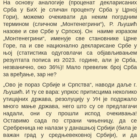
На основу аналогије (проценат декларисаних
Срба у БиХ је сличан проценту Срба у Црној
Гори), можемо очекивати да неким погрдним
термином (сличном „Монтенегрини“), Р. Љушић
назове и све Србе у Српској. Он наиме изразом
„Монтенегрини“, имeнује све становнике Црне
Горе, па и све национално декларисане Србе у
њој (статистика одуговлачи са објављивањем
резултата пописа из 2023. године, али је Срба,
незванично, око 36%)! Мало превелик број Срба
за вређање, зар не?
„Ово је пораз Србије и Српства“, наводи даље г.
Љушић. И ту се вара: упркос притисцима неколико
утицајних држава, резолуцију у УН је подржало
много мање држава, него што су се предлагачи
надали, они су прошли испод очекивања!
Оставимо сада по страни чињеницу, да се
Сребреница не налази у данашњој Србији (била је
важан град у средњевековној Србији), и да