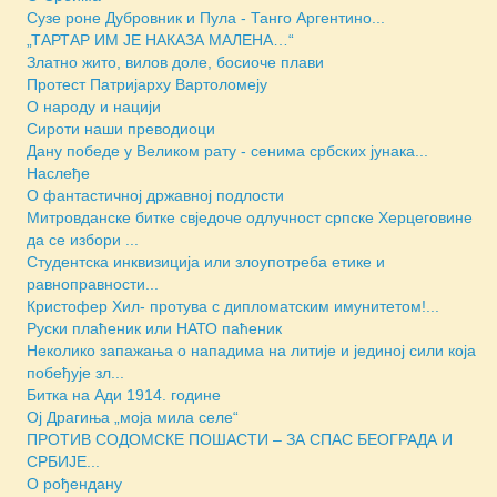
Сузе роне Дубровник и Пула - Танго Аргентино...
„ТАРТАР ИМ ЈЕ НАКАЗА МАЛЕНА…“
Златно жито, вилов доле, босиоче плави
Протест Патријарху Вартоломеју
О народу и нацији
Сироти наши преводиоци
Дану победе у Великом рату - сенима србских јунака...
Наслеђе
О фантастичној државној подлости
Митровданске битке свједочe одлучност српске Херцеговине
да се избори ...
Студентска инквизиција или злоупотреба етике и
равноправности...
Кристофер Хил- протува с дипломатским имунитетом!...
Руски плаћеник или НАТО паћеник
Неколико запажања о нападима на литије и јединој сили која
побеђује зл...
Битка на Ади 1914. године
Ој Драгиња „моја мила селе“
ПРОТИВ СОДОМСКЕ ПОШАСТИ – ЗА СПАС БЕОГРАДА И
СРБИЈЕ...
О рођендану