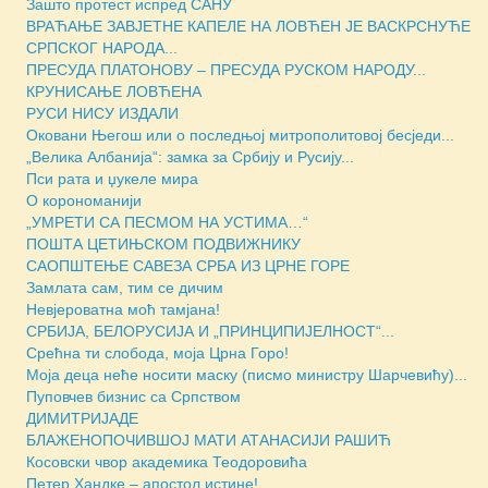
Зашто протест испред САНУ
ВРАЋАЊЕ ЗАВЈЕТНЕ КАПЕЛЕ НА ЛОВЋЕН ЈЕ ВАСКРСНУЋЕ
СРПСКОГ НАРОДА...
ПРЕСУДА ПЛАТОНОВУ – ПРЕСУДА РУСКОМ НАРОДУ...
КРУНИСАЊЕ ЛОВЋЕНА
РУСИ НИСУ ИЗДАЛИ
Оковани Његош или о последњој митрополитовој бесједи...
„Велика Албанија“: замка за Србију и Русију...
Пси рата и џукеле мира
О корономанији
„УМРЕТИ СА ПЕСМОМ НА УСТИМА…“
ПОШТА ЦЕТИЊСКОМ ПОДВИЖНИКУ
САОПШТЕЊЕ САВЕЗА СРБА ИЗ ЦРНЕ ГОРЕ
Замлата сам, тим се дичим
Невјероватна моћ тамјана!
СРБИЈА, БЕЛОРУСИЈА И „ПРИНЦИПИЈЕЛНОСТ“...
Срећна ти слобода, моја Црна Горо!
Моја деца неће носити маску (писмо министру Шарчевићу)...
Пуповчев бизнис са Српством
ДИМИТРИЈАДЕ
БЛАЖЕНОПОЧИВШОЈ МАТИ АТАНАСИЈИ РАШИЋ
Косовски чвор академика Теодоровића
Петер Хандке – апостол истине!