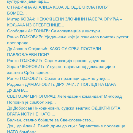
културних јањичара...
СТРАВИЧНА АНАЛИЗА КОЈА ЈЕ ОДЈЕКНУЛА ПОПУТ
БОМБЕ:...
Митар КОВАЧ: НЕКАЖЊЕНИ ЗЛОЧИНИ НАСЕРА ОРИЋА –
КОЉАЧА ИЗ СРЕБРЕНИЦЕ...
Слободан АНТОНИЋ: Самоокупација у култури...
Ранко ГОЈКОВИЋ: Уједињење које је означило почетак руског
препорода...
Др Јована Стојковић: КАКО СУ СРБИ ПОСТАЛИ
ПАВЛОВЉЕВИ ПСИ?...
Ранко ГОЈКОВИЋ: Содомизација српског друштва...
Зоран ЧВОРОВИЋ: У сусрет најављеној декларацији о
заштити Срба: српско...
Ранко ГОЈКОВИЋ: Срамни празници срамне уније...
Радован ДАМЈАНОВИЋ: ДРУГАЧИЈИ ПОГЛЕД НА ЦАРА
ДУШАНА...
СВЕТОЗАР ЦРНОГОРАЦ: Легендарни командант Милорад
Поповић је симбол хер...
Др Добросав Никодиновић, судски вештак: ОДШКРИНУТА
ВРАТА ИСТИНЕ НАТО ...
Балкан, стално бојиште за Све-словенство...
Доц. др Алек Ј. Рачић,прим.др сци.: Здравствене последице
НАТО бомбард...