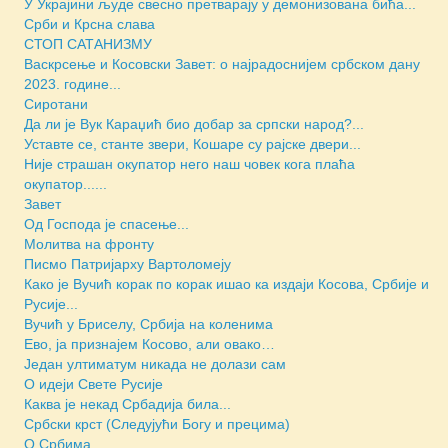
У Украјини људе свесно претварају у демонизована бића...
Срби и Крсна слава
СТОП САТАНИЗМУ
Васкрсење и Косовски Завет: о најрадоснијем србском дану
2023. године...
Сиротани
Да ли је Вук Караџић био добар за српски народ?...
Уставте се, станте звери, Кошаре су рајске двери...
Није страшан окупатор него наш човек кога плаћа
окупатор......
Завет
Од Господа је спасење...
Молитва на фронту
Писмо Патријарху Вартоломеју
Како је Вучић корак по корак ишао ка издаји Косова, Србије и
Русије...
Вучић у Бриселу, Србија на коленима
Ево, ја признајем Косово, али овако…
Један ултиматум никада не долази сам
О идеји Свете Русије
Каква је некад Србадија била...
Србски крст (Следујући Богу и прецима)
О Србима