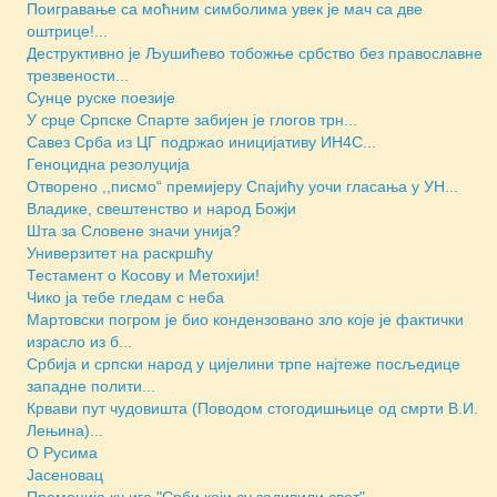
Поигравање са моћним симболима увек је мач са две
оштрице!...
Деструктивно је Љушићево тобожње србство без православне
трезвености...
Сунце руске поезије
У срце Српске Спарте забијен је глогов трн...
Савез Срба из ЦГ подржао иницијативу ИН4С...
Геноцидна резолуција
Отворено ,,писмо“ премијеру Спајићу уочи гласања у УН...
Владике, свештенство и народ Божји
Шта за Словене значи унија?
Универзитет на раскршћу
Тестамент о Косову и Метохији!
Чико ја тебе гледам с неба
Мартовски погром је био кондензовано зло које је фактички
израсло из б...
Србија и српски народ у цијелини трпе најтеже посљедице
западне полити...
Крвави пут чудовишта (Поводом стогодишњице од смрти В.И.
Лењина)...
О Русима
Јасеновац
Промоција књиге "Срби који су задивили свет"...