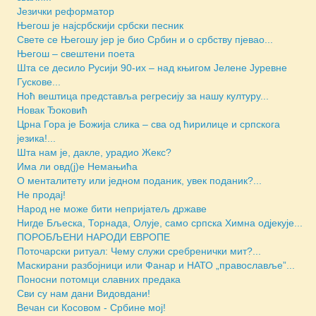
Језички реформатор
Његош је најсрбскији србски песник
Свете се Његошу јер је био Србин и о србству пјевао...
Његош – свештени поета
Шта се десило Русији 90-их – над књигом Јелене Јуревне
Гускове...
Ноћ вештица представља регресију за нашу културу...
Новак Ђоковић
Црна Гора је Божија слика – сва од ћирилице и српскога
језика!...
Шта нам је, дакле, урадио Жекс?
Има ли овд(ј)е Немањића
О менталитету или једном поданик, увек поданик?...
Не продај!
Народ не може бити непријатељ државе
Нигде Бљеска, Торнада, Олује, само српска Химна одјекује...
ПОРОБЉЕНИ НАРОДИ ЕВРОПЕ
Поточарски ритуал: Чему служи сребренички мит?...
Маскирани разбојници или Фанар и НАТО „православље”...
Поносни потомци славних предака
Сви су нам дани Видовдани!
Вечан си Косовом - Србине мој!