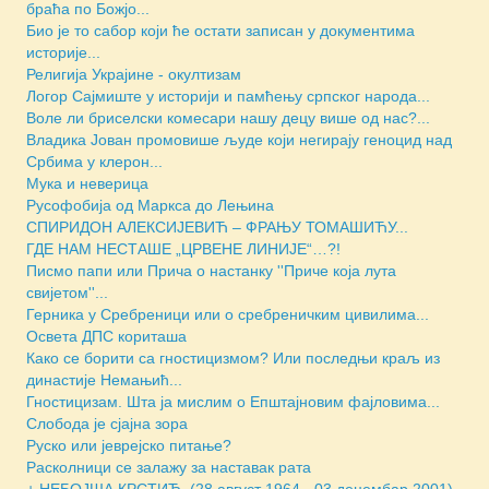
браћа по Божјо...
Био је то сабор који ће остати записан у документима
историје...
Религија Украјине - окултизам
Логор Сајмиште у историји и памћењу српског народа...
Воле ли бриселски комесари нашу децу више од нас?...
Владика Јован промовише људе који негирају геноцид над
Србима у клерон...
Мука и неверица
Русофобија од Маркса до Лењина
СПИРИДОН АЛЕКСИЈЕВИЋ – ФРАЊУ ТОМАШИЋУ...
ГДЕ НАМ НЕСТАШЕ „ЦРВЕНЕ ЛИНИЈЕ“…?!
Писмо папи или Прича о настанку ''Приче која лута
свијетом''...
Герника у Сребреници или о сребреничким цивилима...
Освета ДПС кориташа
Како се борити са гностицизмом? Или последњи краљ из
династије Немањић...
Гностицизам. Шта ја мислим о Епштајновим фајловима...
Слобода је сјајна зора
Руско или јеврејско питање?
Расколници се залажу за наставак рата
+ НЕБОЈША КРСТИЋ (28.август 1964 - 03.децембар 2001) ...