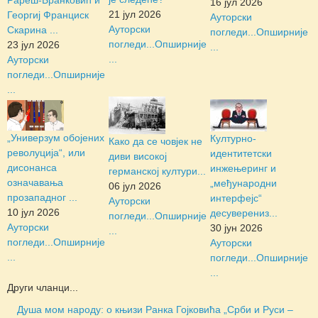
16 јул 2026
21 јул 2026
Георгиј Франциск
Ауторски
Ауторски
Скарина ...
погледи...
Опширније
погледи...
Опширније
23 јул 2026
...
...
Ауторски
погледи...
Опширније
...
„Универзум обојених
Културно-
Како да се човјек не
револуција“, или
идентитетски
диви високој
дисонанса
инжењеринг и
германској култури...
означавања
„међународни
06 јул 2026
прозападног ...
интерфејс“
Ауторски
10 јул 2026
десуверениз...
погледи...
Опширније
Ауторски
30 јун 2026
...
погледи...
Опширније
Ауторски
...
погледи...
Опширније
...
Други чланци...
Душа мом народу: о књизи Ранка Гојковића „Срби и Руси –