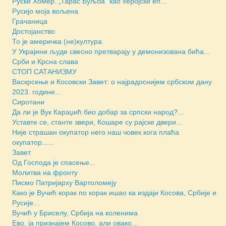
Руски Хомер. „Тарас Буљба“ као херојски еп...
Русијо моја вољена
Грачаница
Достојанство
То је америчка (не)култура
У Украјини људе свесно претварају у демонизована бића...
Срби и Крсна слава
СТОП САТАНИЗМУ
Васкрсење и Косовски Завет: о најрадоснијем србском дану
2023. године...
Сиротани
Да ли је Вук Караџић био добар за српски народ?...
Уставте се, станте звери, Кошаре су рајске двери...
Није страшан окупатор него наш човек кога плаћа
окупатор......
Завет
Од Господа је спасење...
Молитва на фронту
Писмо Патријарху Вартоломеју
Како је Вучић корак по корак ишао ка издаји Косова, Србије и
Русије...
Вучић у Бриселу, Србија на коленима
Ево, ја признајем Косово, али овако…