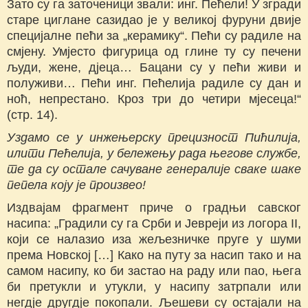
Зато су га заточеници звали: инг. Пећели! У згради
старе циглане сазидао је у великој фуруни двије
специјалне пећи за „керамику“. Пећи су радиле на
смјену. Умјесто фигурица од глине ту су печени
људи, жене, дјеца… Бацани су у пећи живи и
полуживи… Пећи инг. Пећелија радиле су дан и
ноћ, непрестано. Кроз три до четири мјесеца!“
(стр. 14).
Уздамо се у инжењерску прецизност Пићилија,
илити Пећелија, у бележењу рада његове службе,
те да су остале сачуване генералије сваке шаке
пепела коју је произвео!
Издвајам фрагмент приче о градњи савског
насипа: „Градили су га Срби и Јевреји из логора II,
који се налазио иза жељезничке пруге у шуми
према Новској […] Како на путу за насип тако и на
самом насипу, ко би застао на раду или пао, њега
би претукли и утукли, у насипу затрпали или
негдје другдје покопали. Љешеви су остајали на