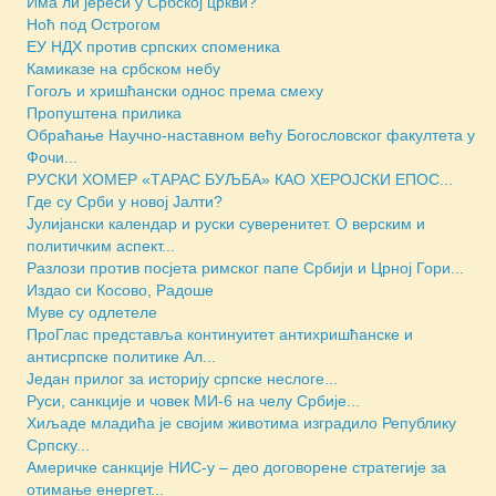
Има ли јереси у Србској цркви?
Ноћ под Острогом
ЕУ НДХ против српских споменика
Камиказе на србском небу
Гогољ и хришћански однос према смеху
Пропуштена прилика
Обраћање Научно-наставном већу Богословског факултета у
Фочи...
РУСКИ ХОМЕР «ТАРАС БУЉБА» КАО ХЕРОЈСКИ ЕПОС...
Где су Срби у новој Јалти?
Јулијански календар и руски суверенитет. О верским и
политичким аспект...
Разлози против посјета римског папе Србији и Црној Гори...
Издао си Косово, Радоше
Муве су одлетеле
ПроГлас представља континуитет антихришћанске и
антисрпске политике Ал...
Један прилог за историју српске неслоге...
Руси, санкције и човек МИ-6 на челу Србије...
Хиљаде младића је својим животима изградило Републику
Српску...
Америчкe санкције НИС-у – део договорене стратегије за
отимање енергет...