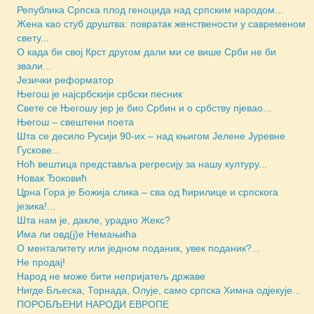
Репуб­ли­ка Српска плод геноцида над српским народом...
Жена као стуб друштва: повратак женствености у савременом
свету...
О када би свој Крст другом дали ми се више Срби не би
звали...
Језички реформатор
Његош је најсрбскији србски песник
Свете се Његошу јер је био Србин и о србству пјевао...
Његош – свештени поета
Шта се десило Русији 90-их – над књигом Јелене Јуревне
Гускове...
Ноћ вештица представља регресију за нашу културу...
Новак Ђоковић
Црна Гора је Божија слика – сва од ћирилице и српскога
језика!...
Шта нам је, дакле, урадио Жекс?
Има ли овд(ј)е Немањића
О менталитету или једном поданик, увек поданик?...
Не продај!
Народ не може бити непријатељ државе
Нигде Бљеска, Торнада, Олује, само српска Химна одјекује...
ПОРОБЉЕНИ НАРОДИ ЕВРОПЕ