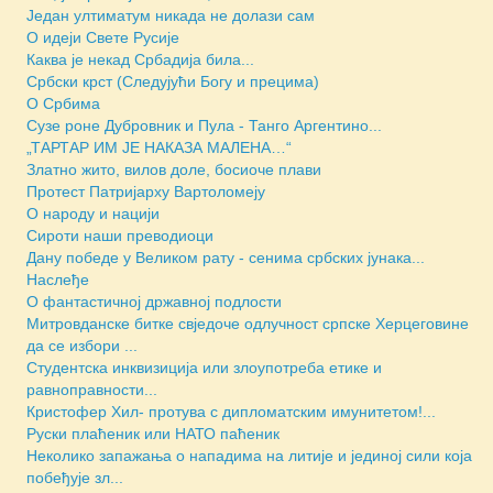
Један ултиматум никада не долази сам
О идеји Свете Русије
Каква је некад Србадија била...
Србски крст (Следујући Богу и прецима)
О Србима
Сузе роне Дубровник и Пула - Танго Аргентино...
„ТАРТАР ИМ ЈЕ НАКАЗА МАЛЕНА…“
Златно жито, вилов доле, босиоче плави
Протест Патријарху Вартоломеју
О народу и нацији
Сироти наши преводиоци
Дану победе у Великом рату - сенима србских јунака...
Наслеђе
О фантастичној државној подлости
Митровданске битке свједочe одлучност српске Херцеговине
да се избори ...
Студентска инквизиција или злоупотреба етике и
равноправности...
Кристофер Хил- протува с дипломатским имунитетом!...
Руски плаћеник или НАТО паћеник
Неколико запажања о нападима на литије и јединој сили која
побеђује зл...