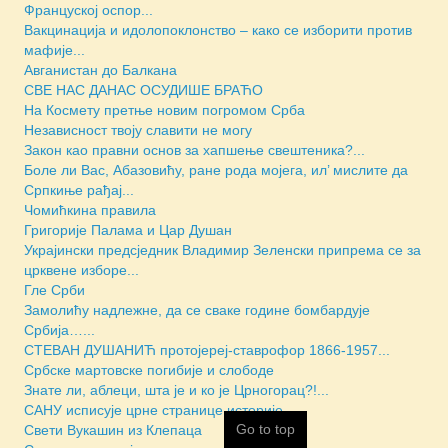
Француској оспор...
Вакцинација и идолопоклонство – како се изборити против
мафије...
Авганистан до Балкана
СВЕ НАС ДАНАС ОСУДИШЕ БРАЋО
На Космету претње новим погромом Срба
Независност твоју славити не могу
Закон као правни основ за хапшење свештеника?...
Боле ли Вас, Абазовићу, ране рода мојега, ил’ мислите да
Српкиње рађај...
Чомићкина правила
Григорије Палама и Цар Душан
Украјински предсједник Владимир Зеленски припрема се за
црквене изборе...
Гле Срби
Замолићу надлежне, да се сваке године бомбардује
Србија…...
СТЕВАН ДУШАНИЋ протојереј-ставрофор 1866-1957...
Србске мартовске погибије и слободе
Знате ли, аблеци, шта је и ко је Црногорац?!...
САНУ исписује црне странице историје
Go to top
Свети Вукашин из Клепаца