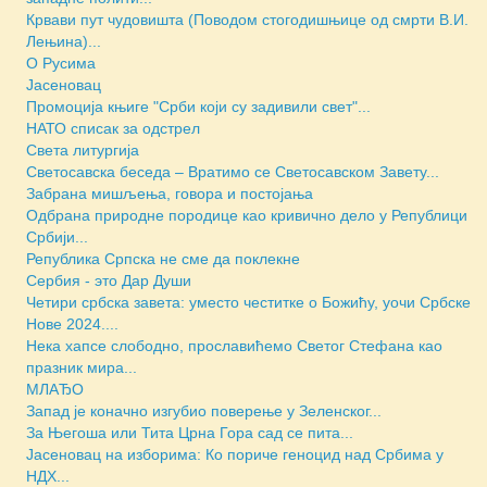
Крвави пут чудовишта (Поводом стогодишњице од смрти В.И.
Лењина)...
О Русима
Јасеновац
Промоција књиге "Срби који су задивили свет"...
НАТО списак за одстрел
Света литургија
Светосавска беседа – Вратимо се Светосавском Завету...
Забрана мишљења, говора и постојања
Одбрана природне породице као кривично дело у Републици
Србији...
Република Српска не сме да поклекне
Сербия - это Дар Души
Четири србска завета: уместо честитке о Божићу, уочи Србске
Нове 2024....
Нека хапсе слободно, прославићемо Светог Стефана као
празник мира...
МЛАЂО
Запад је коначно изгубио поверење у Зеленског...
За Његоша или Тита Црна Гора сад се пита...
Јасеновац на изборима: Ко пориче геноцид над Србима у
НДХ...