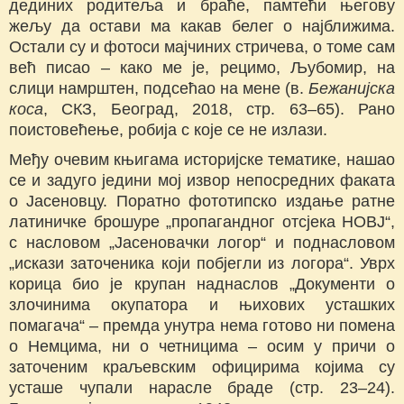
дединих родитеља и браће, памтећи његову
жељу да остави ма какав белег о најближима.
Остали су и фотоси мајчиних стричева, о томе сам
већ писао – како ме је, рецимо, Љубомир, на
слици намрштен, подсећао на мене (в.
Бежанијска
коса
, СКЗ, Београд, 2018, стр. 63–65). Рано
поистовећење, робија с које се не излази.
Међу очевим књигама историјске тематике, нашао
се и задуго једини мој извор непосредних факата
о Јасеновцу. Поратно фототипско издање ратне
латиничке брошуре „пропагандног отсјека НОВЈ“,
с насловом „Јасеновачки логор“ и поднасловом
„искази заточеника који побјегли из логора“. Уврх
корица био је крупан наднаслов „Документи о
злочинима окупатора и њихових усташких
помагача“ – премда унутра нема готово ни помена
о Немцима, ни о четницима – осим у причи о
заточеним краљевским официрима којима су
усташе чупали нарасле браде (стр. 23–24).