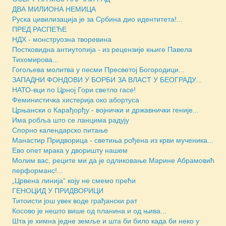
ДВА МИЛИОНА НЕМИЦА
Руска цивилизација је за Србина дио идентитета!...
ПРЕД РАСПЕЋЕ
НДХ - монструозна творевина
Постковидна антиутопија - из рецензије књиге Павела
Тихомирова...
Гогољева молитва у песми Пресветој Богородици...
ЗАПАДНИ ФОНДОВИ У БОРБИ ЗА ВЛАСТ У БЕОГРАДУ...
НАТО-вци по Црној Гори светло гасе!
Феминистичка хистерија око абортуса
Црњански о Карађорђу - војнички и државнички геније...
Има робља што се ланцима радују
Спорно календарско питање
Манастир Придворица - светиња рођена из крви мученика...
Ево опет мрака у дворишту нашем
Молим вас, реците ми да је одликовање Марине Абрамовић
перформанс!...
„Црвена линија“ коју не смемо прећи
ГЕНОЦИД У ПРИДВОРИЦИ
Титоисти још увек воде грађански рат
Косово је нешто више од планина и од њива...
Шта је химна једне земље и шта би било када би неко у