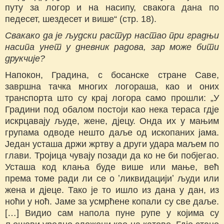
путу за логор и на насипу, свакога дана по
педесет, шездесет и више“ (стр. 18).
Свакако да је људски растур настао при градњи
насипа унет у дневник радова, зар може бити
друкчије?
Напокон, Градина, с босанске стране Саве,
завршна тачка многих логораша, као и оних
транспорта што су крај логора само прошли: „У
Градини под обалом постоји као нека тераса гдје
искрцавају људе, жене, дјецу. Онда их у мањим
групама одводе нешто даље од ископаних јама.
Један усташа држи жртву а други удара маљем по
глави. Тројица чувају позади да ко не би побјегао.
Усташа код клања буде више или мање, већ
према томе ради ли се о ʼликвидацијиʼ људи или
жена и дјеце. Тако је то ишло из дана у дан, из
ноћи у ноћ. Јаме за усмрћене копали су све даље.
[…] Видио сам напола пуне рупе у којима су