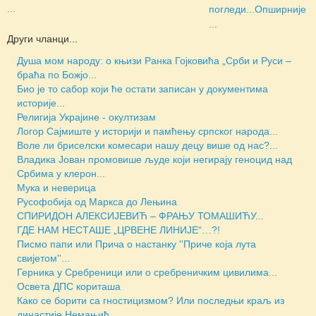
...
погледи...
Опширније
...
Други чланци...
Душа мом народу: о књизи Ранка Гојковића „Срби и Руси –
браћа по Божјо...
Био је то сабор који ће остати записан у документима
историје...
Религија Украјине - окултизам
Логор Сајмиште у историји и памћењу српског народа...
Воле ли бриселски комесари нашу децу више од нас?...
Владика Јован промовише људе који негирају геноцид над
Србима у клерон...
Мука и неверица
Русофобија од Маркса до Лењина
СПИРИДОН АЛЕКСИЈЕВИЋ – ФРАЊУ ТОМАШИЋУ...
ГДЕ НАМ НЕСТАШЕ „ЦРВЕНЕ ЛИНИЈЕ“…?!
Писмо папи или Прича о настанку ''Приче која лута
свијетом''...
Герника у Сребреници или о сребреничким цивилима...
Освета ДПС кориташа
Како се борити са гностицизмом? Или последњи краљ из
династије Немањић...