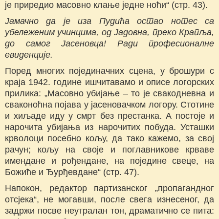
је приредио масовно клање једне ноћи“ (стр. 43).
Јамачно да је иза Пудића остао нотес са
убележеним учинцима, од Јадовна, преко Крапља,
до самог Јасеновца! Ради професионалне
евиденције.
Поред многих појединачних сцена, у брошури с
краја 1942. године ишчитавамо и описе логорских
прилика: „Масовно убијање – то је свакодневна и
сваконоћна појава у јасеновачком логору. Стотине
и хиљаде иду у смрт без престанка. А постоје и
нарочита убијања из нарочитих побуда. Усташки
крволоци посебно кољу, да тако кажемо, за свој
рачун; кољу на своје и поглавникове крваве
имендане и рођендане, на поједине свеце, на
Божиће и Ђурђевдане“ (стр. 47).
Напокон, редактор партизанског „пропагандног
отсјека“, не могавши, после свега изнесеног, да
задржи посве неутралан тон, драматично се пита: