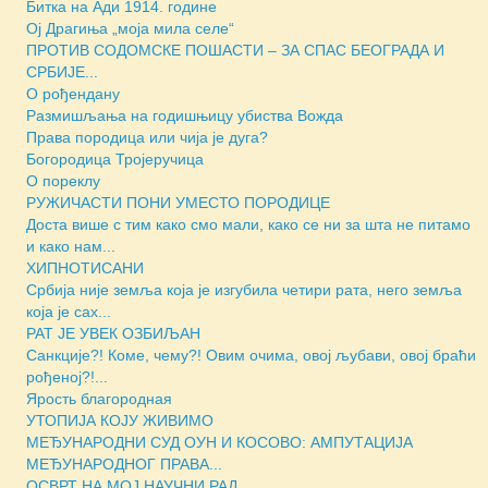
Битка на Ади 1914. године
Ој Драгиња „моја мила селе“
ПРОТИВ СОДОМСКЕ ПОШАСТИ – ЗА СПАС БЕОГРАДА И
СРБИЈЕ...
О рођендану
Размишљања на годишњицу убиства Вожда
Права породица или чија је дуга?
Богородица Тројеручица
О пореклу
РУЖИЧАСТИ ПОНИ УМЕСТО ПОРОДИЦЕ
Доста више с тим како смо мали, како се ни за шта не питамо
и како нам...
ХИПНОТИСАНИ
Србија није земља која је изгубила четири рата, него земља
која је сах...
РАТ ЈЕ УВЕК ОЗБИЉАН
Санкције?! Коме, чему?! Овим очима, овој љубави, овој браћи
рођеној?!...
Ярость благородная
УТОПИЈА КОЈУ ЖИВИМО
МЕЂУНАРОДНИ СУД ОУН И КОСОВО: АМПУТАЦИЈА
МЕЂУНАРОДНОГ ПРАВА...
ОСВРТ НА МОЈ НАУЧНИ РАД