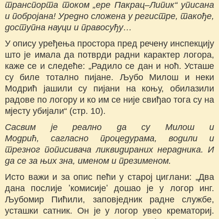
транспорта током „ере Пакрац–Липик“ уписана
и побројана! Уредно сложена у регистре, такође,
доступна науци и правосуђу…
У опису уређења простора пред речену инспекцију
што је имала да потврди радни карактер логора,
каже се и следеће: „Радило се дан и ноћ. Усташе
су биле тотално пијане. Љубо Милош и неки
Модрић јашили су пијани на коњу, обилазили
радове по логору и ко им се није свиђао тога су на
мјесту убијали“ (стр. 10).
Сасвим је реално да су Милош и
Модрић,
сагласно процедурама, водили и
трезног пописивача ликвидираних нерадника. И
да се за њих зна, именом и презименом.
Исто важи и за опис пећи у старој циглани: „Два
дана послије ʼкомисијеʼ дошао је у логор инг.
Љубомир Пићили, заповједник радне службе,
усташки сатник. Он је у логор увео крематориј.