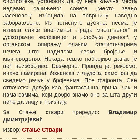
библиотеке, установих да су нека кључна места
недавно сачињеног сонета „Место звано
Јасеновац“ избацила на површину наводно
заборављено. Из потиснуте дубине, песма је
изнела слике анонимног „града мноштвеног“ и
„ускотрачне железнице“ и „клобука димног“, у
органском опирању олаким статистичарима
нечега што надилази свако бројање и
књиговодство. Некада тешко набројиво данас је
већ неизбројиво. Безмерно. Правда је, рекосмо,
иначе намирена, божанска и људска, само још да
сведемо рачун у бројевима. Пре фајронта. Све
отпочетка делује као фантастична прича, чак и
нама самима, који добро знамо оно за шта други
неће да знају и признају.
За Стање ствари приредио:
Владимир
Димитријевић
Извор:
Стање Ствари