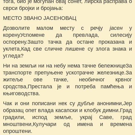
тога, био је могућан овај сонет, лирска расправа о
сврси бројки и бројања:
МЕСТО ЗВАНО ЈАСЕНОВАЦ
Дозволите малом месту с речју
јасен
у
коренуУспомене да превлада, силесију
оспорену.Зашто тачка да остане проказана и
уклета,Кад све сличне лишене су злога знака и
угледа?
Ни на земљи ни на небу нема тачне бележницеЗа
транспорте препуњене ускотрачне железнице.За
житеље ове тачке, необичног крвног
сродства,Престала је и потреба памћења и
књиговодства.
Чак и они пописани нек су дубље анонимни,Јер
образац опет влада касапски и клобук димни.Град
градили, испод земље, украј Саве, град
мноштвени,Кулучари од имена и времена
опроштени.