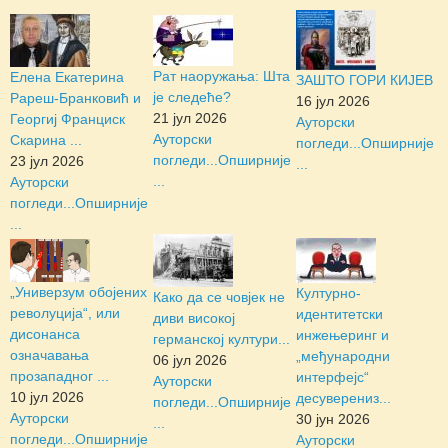
Рат наоружања: Шта
Елена Екатерина
ЗАШТО ГОРИ КИЈЕВ
је следеће?
Рареш-Бранковић и
16 јул 2026
21 јул 2026
Георгиј Франциск
Ауторски
Ауторски
Скарина ...
погледи...
Опширније
погледи...
Опширније
23 јул 2026
...
...
Ауторски
погледи...
Опширније
...
„Универзум обојених
Културно-
Како да се човјек не
револуција“, или
идентитетски
диви високој
дисонанса
инжењеринг и
германској култури...
означавања
„међународни
06 јул 2026
прозападног ...
интерфејс“
Ауторски
10 јул 2026
десуверениз...
погледи...
Опширније
Ауторски
30 јун 2026
...
погледи...
Опширније
Ауторски