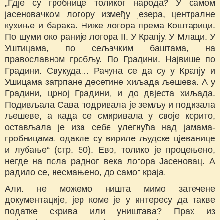
„Гдје су гробнице толиког народа? У самом
јасеновачком логору између језера, централне
кухиње и барака. Ниже логора према Коштарици.
По шуми око раније логора II. У Крапју. У Млаци. У
Уштицама, по сељачким баштама, на
православном гробљу. По Градини. Највише по
Градини. Свукуда… Рачуна се да су у Крапју и
Ушицама затрпане десетине хиљада љешева. А у
Градини, црној Градини, и до двјеста хиљада.
Подивљала Сава подривала је земљу и подизала
љешеве, а када се смиривала у своје корито,
остављала је иза себе улегнућа над јамама-
гробницама, одакле су вириле људске цјеванице
и лубање“ (стр. 50). Ево, толико је процењено,
негде на пола радног века логора Јасеновац. А
радило се, несмањено, до самог краја.
Али, не можемо ништа мимо затечене
документације, јер коме је у интересу да такве
податке скрива или уништава? Прах из