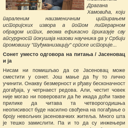
Драгана
Хамовића, који
параленим наизменичним цитирањем
историјских извора а потом литерарном
обрадом истих, веома ефикасно приказује сву
апсурдност покушаја назови научника да у Србији
промовишу "туђманизацију" српске историје...
Сонет уместо одговора на питања / Јасеновац
и ја
Нисам ни помишљао да се Јасеновац може
сместити у сонет. Још мање да ћу то лично
учинити. Онакву безмерност и рђаву бесконачност
догађаја, у четрнаест редова. Али, честит човек
није могао ни поверовати да ће икада доћи такве
прилике да читава та четворогодишња
неописивост буде насилно свођена на погађање о
броју невољних јасеновачких житеља. Много шта
је тешко замислити. Па и то да су инжењери