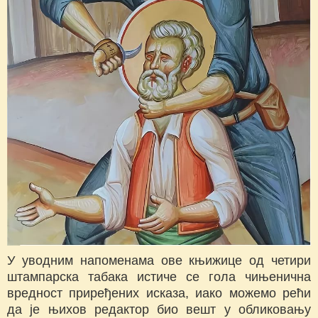
У уводним напоменама ове књижице од четири
штампарска табака истиче се гола чињенична
вредност приређених исказа, иако можемо рећи
да је њихов редактор био вешт у обликовању