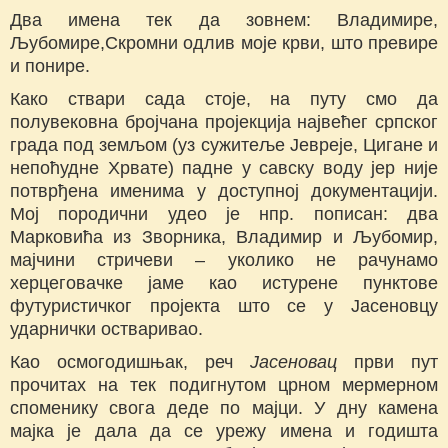
Два имена тек да зовнем: Владимире,
Љубомире,Скромни одлив моје крви, што превире
и понире.
Како ствари сада стоје, на путу смо да
полувековна бројчана пројекција највећег српског
града под земљом (уз сужитеље Јевреје, Цигане и
непоћудне Хрвате) падне у савску воду јер није
потврђена именима у доступној документацији.
Мој породични удео је нпр. пописан: два
Марковића из Зворника, Владимир и Љубомир,
мајчини стричеви – уколико не рачунамо
херцеговачке јаме као истурене пунктове
футуристичког пројекта што се у Јасеновцу
ударнички остваривао.
Као осмогодишњак, реч
Јасеновац
први пут
прочитах на тек подигнутом црном мермерном
споменику свога деде по мајци. У дну камена
мајка је дала да се урежу имена и годишта