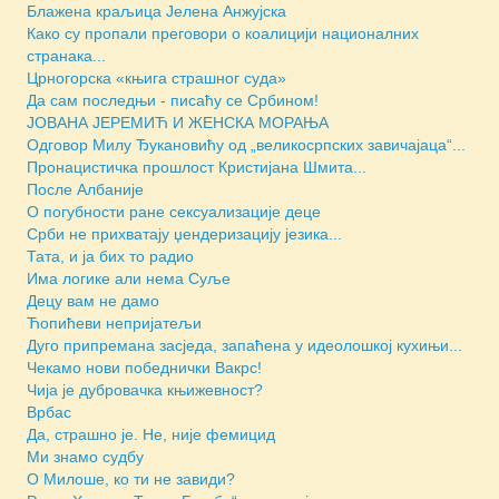
Блажена краљица Јелена Анжујска
Како су пропали преговори о коалицији националних
странака...
Црногорска «књига страшног суда»
Да сам последњи - писаћу се Србином!
JОВАНА ЈЕРЕМИЋ И ЖЕНСКА МОРАЊА
Одговор Милу Ђукановићу од „великосрпских завичајаца“...
Пронацистичка прошлост Кристијана Шмита...
После Албаније
О погубности ране сексуализације деце
Срби не прихватају џендеризацију језика...
Тата, и ја бих то радио
Има логике али нема Суље
Децу вам не дамо
Ћопићеви непријатељи
Дуго припремана засједа, запаћена у идеолошкој кухињи...
Чекамо нови победнички Вакрс!
Чија је дубровачка књижевност?
Врбас
Да, страшно је. Не, није фемицид
Ми знамо судбу
О Милоше, ко ти не завиди?