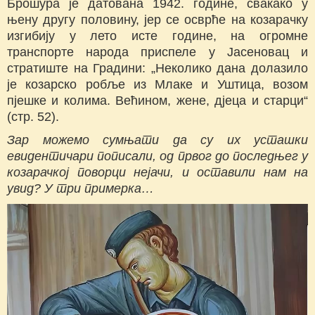
Брошура је датована 1942. године, свакако у
њену другу половину, јер се осврће на козарачку
изгибију у лето исте године, на огромне
транспорте народа приспеле у Јасеновац и
стратиште на Градини: „Неколико дана долазило
је козарско робље из Млаке и Уштица, возом
пјешке и колима. Већином, жене, дјеца и старци“
(стр. 52).
Зар можемо сумњати да су их усташки
евидентичари пописали, од првог до последњег у
козарачкој поворци нејачи, и оставили нам на
увид? У три примерка…