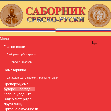
Menu
Главне вести
Саборник србско-руски
Породични сабор
Паметарница
Данашњи дан у србској и руској историји
Препоручујемо
Ауторски погледи...
Колона уредника
Видео материјали
Други пишу
Црквене актуелности