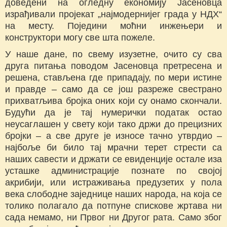
доведени на огледну економију Јасеновца
израђивали пројекат „најмодернијег града у НДХ“
на месту. Поједини моћни инжењери и
конструктори могу све шта пожеле.
У наше дане, по свему изузетне, очито су сва
друга питања поводом Јасеновца претресена и
решена, стављена где припадају, по мери истине
и правде – само да се још разреже свестрано
прихватљива бројка оних који су онамо скончали.
Будући да је тај нумерички податак остао
неусаглашен у свету који тако држи до прецизних
бројки – а све друге је износе тачно утврдио –
најбоље би било тај мрачни терет стрести са
наших савести и држати се евиденције остале иза
усташке администрације познате по својој
акрибији, или истраживања предузетих у пола
века слободне заједнице наших народа, на која се
толико полагало да потпуне спискове жртава ни
сада немамо, ни Првог ни Другог рата. Само због