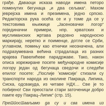
грађе. Даваоци исказа наводи имена петоро
поменутих бегунаца „и два сељака“. Махом
јеврејска имена и презимена, једно српско.
Редакторска рука осећа се и у томе да се у
текстовима књижице „Јасеновачки логор“
појединачни примери, нпр. хрватских и
муслиманских жртава редовно народносно
маркирају, неретко и поименце, дотле се Срби,
углавном, помињу као етнички неозначена, али
подразумевана већина страдалаца из разних
крајева Павелићеве парадржаве. Тако, након
описа изрежиране посете међународне комисије
логору један од бегунаца сведочи и следећи
епилог посете: „Послије ʼкомисијеʼ стизали су
транспорти народа из околине Пакраца, Липика,
Сиска, одсвакуда, из читаве НДХ… Све је то
побијено! Сви преостали стари заточеници добро
памте еру Пакрац–Липик“ (стр. 15).
Претпостављамо да су и сва имена из