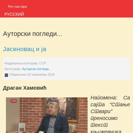
Реч пастира
РУССКИЙ
Ауторски погледи...
Јасеновац и ја
Надређена категорија:
ССР
Категорија:
Ауторски погледи...
Објављено 20 новембар 2019
Драган Хамовић
Напомена: Са
сајта "Стање
Ствари"
преносимо
текст
књижевника