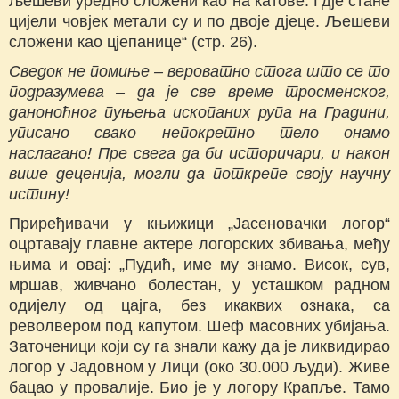
љешеви уредно сложени као на катове. Гдје стане
цијели човјек метали су и по двоје дјеце. Љешеви
сложени као цјепанице“ (стр. 26).
Сведок не помиње – вероватно стога што се то
подразумева – да је све време тросменског,
даноноћног пуњења ископаних рупа на Градини,
уписано свако непокретно тело онамо
наслагано! Пре свега да би историчари, и након
више деценија, могли да поткрепе своју научну
истину!
Приређивачи у књижици „Јасеновачки логор“
оцртавају главне актере логорских збивања, међу
њима и овај: „Пудић, име му знамо. Висок, сув,
мршав, живчано болестан, у усташком радном
одијелу од цајга, без икаквих ознака, са
револвером под капутом. Шеф масовних убијања.
Заточеници који су га знали кажу да је ликвидирао
логор у Јадовном у Лици (око 30.000 људи). Живе
бацао у провалије. Био је у логору Крапље. Тамо