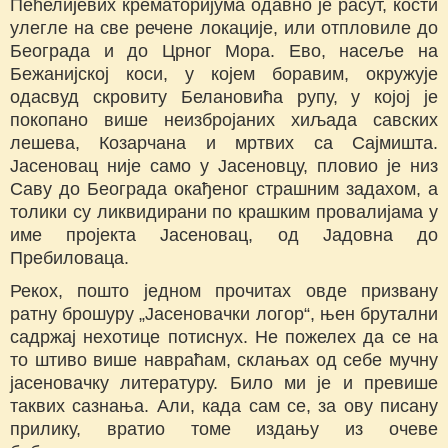
Пећелијевих крематоријума одавно је расут, кости
улегле на све речене локације, или отпловиле до
Београда и до Црног Мора. Ево, насеље на
Бежанијској коси, у којем боравим, окружује
одасвуд скровиту Белановића рупу, у којој је
покопано више неизбројаних хиљада савских
лешева, Козарчана и мртвих са Сајмишта.
Јасеновац није само у Јасеновцу, пловио је низ
Саву до Београда окађеног страшним задахом, а
толики су ликвидирани по крашким провалијама у
име пројекта Јасеновац, од Јадовна до
Пребиловаца.
Рекох, пошто једном прочитах овде призвану
ратну брошуру „Јасеновачки логор“, њен брутални
садржај нехотице потиснух. Не пожелех да се на
то штиво више навраћам, склањах од себе мучну
јасеновачку литературу. Било ми је и превише
таквих сазнања. Али, када сам се, за ову писану
прилику, вратио томе издању из очеве