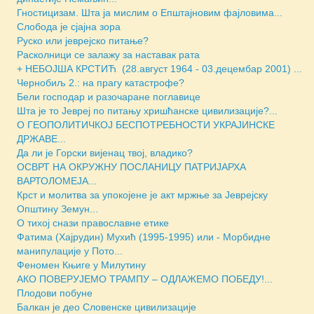
Гностицизам. Шта ја мислим о Епштајновим фајловима...
Слобода је сјајна зора
Руско или јеврејско питање?
Расколници се залажу за наставак рата
+ НЕБОЈША КРСТИЋ (28.август 1964 - 03.децембар 2001) ...
Чернобиљ 2.: на прагу катастрофе?
Бели господар и разочаране поглавице
Шта је то Јевреј по питању хришћанске цивилизације?...
О ГЕОПОЛИТИЧКОЈ БЕСПОТРЕБНОСТИ УКРАЈИНСКЕ
ДРЖАВЕ...
Да ли је Горски вијенац твој, владико?
ОСВРТ НА ОКРУЖНУ ПОСЛАНИЦУ ПАТРИЈАРХА
ВАРТОЛОМЕЈА...
Крст и молитва за упокојене је акт мржње за Јеврејску
Општину Земун...
О тихој снази православне етике
Фатима (Хајрудин) Мухић (1995-1995) или - Морбидне
манипулације у Пото...
Феномен Књиге у Милутину
АКО ПОВЕРУЈЕМО ТРАМПУ – ОДЛАЖЕМО ПОБЕДУ!...
Плодови побуне
Балкан је део Словенске цивилизације