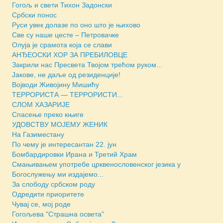
Гогољ и свети Тихон Задонски
Србски понос
Руси увек долазе по оно што је њихово
Све су наше цесте – Петровачке
Олуја је срамота која се слави
АНЂЕОСКИ ХОР ЗА ПРЕБИЛОВЦЕ
Закрили нас Пресвета Твојом трећом руком...
Јакове, не даље од резиденције!
Војводи Живојину Мишићу
ТЕРРОРИСТА — ТЕРРОРИСТИ...
СЛОМ ХАЗАРИЈЕ
Спасење преко књиге
УДОВСТВУ МОЈЕМУ ЖЕНИК
На Газиместану
По чему је интересантан 22. јун
Бомбардировки Ирана и Третий Храм
Смањивањем употребе црквенословенског језика у
Богослужењу ми издајемо...
За слободу србском роду
Одредити приоритете
Чувај се, мој роде
Гогољева "Страшна освета"