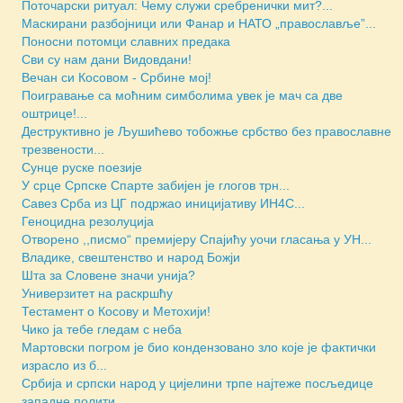
Поточарски ритуал: Чему служи сребренички мит?...
Маскирани разбојници или Фанар и НАТО „православље”...
Поносни потомци славних предака
Сви су нам дани Видовдани!
Вечан си Косовом - Србине мој!
Поигравање са моћним симболима увек је мач са две
оштрице!...
Деструктивно је Љушићево тобожње србство без православне
трезвености...
Сунце руске поезије
У срце Српске Спарте забијен је глогов трн...
Савез Срба из ЦГ подржао иницијативу ИН4С...
Геноцидна резолуција
Отворено ,,писмо“ премијеру Спајићу уочи гласања у УН...
Владике, свештенство и народ Божји
Шта за Словене значи унија?
Универзитет на раскршћу
Тестамент о Косову и Метохији!
Чико ја тебе гледам с неба
Мартовски погром је био кондензовано зло које је фактички
израсло из б...
Србија и српски народ у цијелини трпе најтеже посљедице
западне полити...