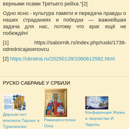
верными псами Третьего рейха.“[2]
Одно ясно - культура памяти и передача правды о
наших страданиях и победах — важнейшая
задача для нас, потому что враг ещё не
побеждён!
[1] https://sabornik.rs/index.php/ruski/1739-
odrednicajasenovcu
[2]
https://ukraina.ru/20250128/1060612582.html
РУСКО САБРАЊЕ У СРБИЈИ
Конференция Жизнь
Дирљив гест
и творчество И.
Равноапостолна
епископа Тарског и
Чароты
Олга
Тјукалинског