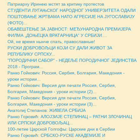
Патриарху Иринею мстят за критику протестов
СТУДЕНТИ ЛУГАЊСКОГ НАРОДНОГ УНИВЕРЗИТЕТА ОДАЛИ
ПОШТОВАЊЕ ЖРТВАМА НАТО АГРЕСИЈЕ НА ЈУГОСЛАВИЈУ
(ФОТО)...
ОБАВЕШТЕЊЕ ЗА ЈАВНОСТ: МЕЂУНАРОДНА ПРЕМИЈЕРА
ФИЛМА „ДОЊЕЦКА ВРАТАРНИЦА“ У СРБИЈИ....
Ой, не время нынче спать, православные!
РУСКИ ДОБРОВОЉЦИ КОЈИ СУ ДАЛИ ЖИВОТ ЗА
РЕПУБЛИКУ СРПСКУ...
"ПОРОДИЧНИ САБОР" - НЕДЕЉE ПОРОДИЧНОГ ЈЕДИНСТВА
2018 - Програм...
Ранко Гойкович: Россия, Сербия, Болгария, Македония -
уроки истории...
Ранко Гойкович: Версия для печати Россия, Сербия,
Болгария, Македония - уроки истории (2)...
Ранко Гойкович: Версия для печати Россия, Сербия,
Болгария, Македония - уроки истории (3)...
Анатолиј Степанов: ЖИВЕЛА СРБИЈА
Ранко Гојковић: АЛОЈЗИЈЕ СТЕПИНАЦ – РАТНИ ЗЛОЧИНАЦ
ИЛИ СРПСКИ ДОБРОВОЉАЦ...
100-летие Царской Голгофы: Царские дни в Сербии
Ранко Гојковић: СРБСКО-РУСКЕ АКАДЕМИЈЕ И