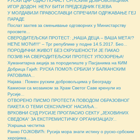
РУСКИ ЦАР ОДАО ПОЧАСТ СРПСКИМ ДОБРОВОЉЦИМА
ИГОР ДОДОН: НЕЋУ БИТИ ПРЕДСЕДНИК ГЕЈЕВА
У МОЛДАВИЈИ ПРАВОСЛАВЦИ СПРЕЧИЛИ ОДРЖАВАЊЕ ГЕЈ
ПАРАДЕ
Послат захтев за смењивање одговорних у Министарству
просвете...
СВЕРОДИТЕЉСКИ ПРОТЕСТ: „НАША ДЕЦА – ВАША МЕТА!?
НЕЋЕ МОЋИ!!!“ – Трг републике у подне 14.5.2017. Бео...
ПОРОДИЧНИ ЖИВОТ БЕЗ СКРУШЕНОСТИ ЈЕ ПАКАО
ПОЗИВ НА СВЕРОДИТЕЉСКИ ПРОТЕСТ УПОЗОРЕЊА!
Хуманитарна акција за породилиште у Пасјанима на КИМ
Добрица Гајић: РУСКА ПОМОЋ СРБИЈИ У БАЛКАНСКИМ
РАТОВИМА...
Најава : Помен руским добровољцима у Београду
Камиони са мозаиком за Храм Светог Саве кренули из
Русије...
ОТВОРЕНО ПИСМО ПРОТЕСТА ПОВОДОМ ОБРАЗОВНОГ
ПАКЕТА О ТЕМИ СЕКСУАЛНОГ НАСИЉА...
ВРХОВНИ СУД РУСИЈЕ ПРОГЛАСИО СЕКТУ „ЈЕХОВИНИХ
СВЕДОКА“ ЗА ЕКСТРЕМИСТИЧКУ ОРГАНИЗАЦИЈУ...
Ускршња честитка
Ранко ГОЈКОВИЋ: Русија мора знати истину о руско-србским
херојима...