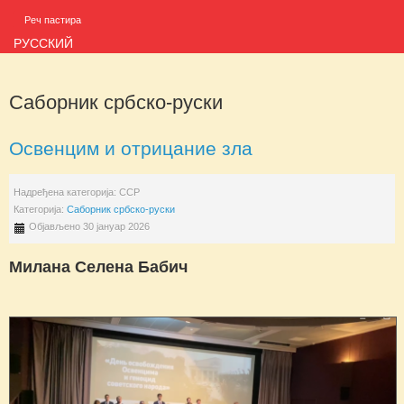
Реч пастира
РУССКИЙ
Саборник србско-руски
Освенцим и отрицание зла
Надређена категорија:
ССР
Категорија:
Саборник србско-руски
Објављено 30 јануар 2026
Милана Селена Бабич