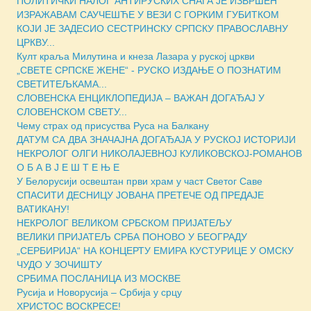
ПОЛИТИЧКИ НАЛОГ АНТИРУСКИХ СНАГА ЈЕ ИЗВРШЕН
ИЗРАЖАВАМ САУЧЕШЋЕ У ВЕЗИ С ГОРКИМ ГУБИТКОМ
КОЈИ ЈЕ ЗАДЕСИО СЕСТРИНСКУ СРПСКУ ПРАВОСЛАВНУ
ЦРКВУ...
Култ краља Милутина и кнеза Лазара у руској цркви
„СВЕТЕ СРПСКЕ ЖЕНЕ“ - РУСКО ИЗДАЊЕ О ПОЗНАТИМ
СВЕТИТЕЉКАМА...
СЛОВЕНСКА ЕНЦИКЛОПЕДИЈА – ВАЖАН ДОГАЂАЈ У
СЛОВЕНСКОМ СВЕТУ...
Чему страх од присуства Руса на Балкану
ДАТУМ СА ДВА ЗНАЧАЈНА ДОГАЂАЈА У РУСКОЈ ИСТОРИЈИ
НЕКРОЛОГ ОЛГИ НИКОЛАЈЕВНОЈ КУЛИКОВСКОЈ-РОМАНОВ
О Б А В Ј Е Ш Т Е Њ Е
У Белорусији освештан први храм у част Светог Саве
СПАСИТИ ДЕСНИЦУ ЈОВАНА ПРЕТЕЧЕ ОД ПРЕДАЈЕ
ВАТИКАНУ!
НЕКРОЛОГ ВЕЛИКОМ СРБСКОМ ПРИЈАТЕЉУ
ВЕЛИКИ ПРИЈАТЕЉ СРБА ПОНОВО У БЕОГРАДУ
„СЕРБИРИЈА“ НА КОНЦЕРТУ ЕМИРА КУСТУРИЦЕ У ОМСКУ
ЧУДО У ЗОЧИШТУ
СРБИМА ПОСЛАНИЦА ИЗ МОСКВЕ
Русија и Новорусија – Србија у срцу
ХРИСТОС ВОСКРЕСЕ!