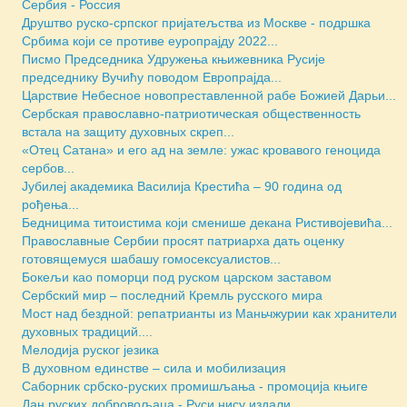
Сербия - Россия
Друштво руско-српског пријатељства из Москве - подршка
Србима који се противе eуропрајду 2022...
Писмо Председника Удружења књижевника Русије
председнику Вучићу поводом Европрајда...
Царствие Небесное новопреставленной рабе Божией Дарьи...
Сербская православно-патриотическая общественность
встала на защиту духовных скреп...
«Отец Сатана» и его ад на земле: ужас кровавого геноцида
сербов...
Јубилеј академика Василија Крестића – 90 година од
рођења...
Бедницима титоистима који сменише декана Ристивојевића...
Православные Сербии просят патриарха дать оценку
готовящемуся шабашу гомосексуалистов...
Бокељи као поморци под руском царском заставом
Сербский мир – последний Кремль русского мира
Мост над бездной: репатрианты из Маньчжурии как хранители
духовных традиций....
Мелодија руског језика
В духовном единстве – сила и мобилизация
Саборник србско-руских промишљања - промоција књиге
Дан руских добровољаца - Руси нису издали