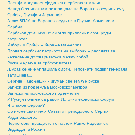
Постоји могућност уједињења србских земаља
Напад беспилотним летелицама на Вороњеж осудили су у
Србији, Грузији и Јерменији...
Атаку БПЛА на Воронеж осудили в Грузии, Армении и
Сербии...
Сербская демшиза не смогла привлечь в свои ряды
патриотов...
Избори у Србији – бирање мањег зла
Провал сербских патриотов на выборах – расплата за
нежелание договариваться между собой...
Руска медаља за србског витеза
Љубав се није уплашила смрти. Непознати подвиг генерала
Татишчева...
Сергије Радоњешки - игуман све земље руске
Записи из подземља московског метроа
Зaписки из московского подземелья
У Русији почиње са радом Источни економски форум
Что такое Сербия?
Об иконе святителя Саввы и преподобного Сергия
Радонежского...
Черногория прощается с поэтом Ранко Радовичем
Видовдан в России