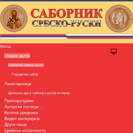
Menu
Главне вести
Саборник србско-руски
Породични сабор
Паметарница
Данашњи дан у србској и руској историји
Препоручујемо
Ауторски погледи...
Колона уредника
Видео материјали
Други пишу
Црквене актуелности