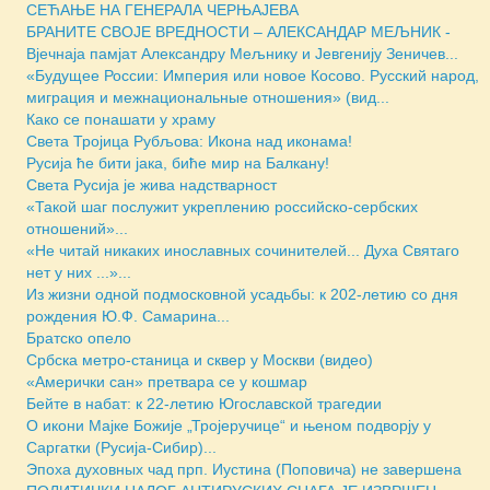
СЕЋАЊЕ НА ГЕНЕРАЛА ЧЕРЊАЈЕВА
БРАНИТЕ СВОЈЕ ВРЕДНОСТИ – АЛЕКСАНДАР МЕЉНИК -
Вјечнаја памјат Александру Мељнику и Јевгенију Зеничев...
«Будущее России: Империя или новое Косово. Русский народ,
миграция и межнациональные отношения» (вид...
Како се понашати у храму
Света Тројица Рубљова: Икона над иконама!
Русија ће бити јака, биће мир на Балкану!
Света Русија је жива надстварност
«Такой шаг послужит укреплению российско-сербских
отношений»...
«Не читай никаких инославных сочинителей... Духа Святаго
нет у них ...»...
Из жизни одной подмосковной усадьбы: к 202-летию со дня
рождения Ю.Ф. Самарина...
Братско опело
Србска метро-станица и сквер у Москви (видео)
«Амерички сан» претвара се у кошмар
Бейте в набат: к 22-летию Югославской трагедии
О икони Мајке Божије „Тројеручице“ и њеном подворју у
Саргатки (Русија-Сибир)...
Эпоха духовных чад прп. Иустина (Поповича) не завершена