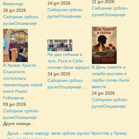
11 јул 2026
24 јул 2026
Викентија
Саборник србско-
Саборник србско-
26 јул 2026
руски
Опширније ...
руски
Опширније ...
Саборник србско-
руски
Опширније ...
На дан сећања и
туге, Руси и Срби
В Храме Христа
В День памяти и
поново били заједно
Спасителя
скорби русские и
24 јун 2026
состоялась
сербы снова были
Саборник србско-
презентация новой
вместе...
руски
Опширније ...
книги Ранко
24 јун 2026
Гойковича...
Саборник србско-
09 јул 2026
руски
Опширније ...
Саборник србско-
руски
Опширније ...
Други чланци...
Душа – свом народу: вече србско-руског братства у Храму