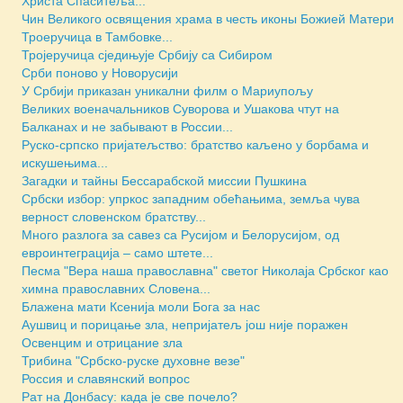
Христа Спаситеља...
Чин Великого освящения храма в честь иконы Божией Матери
Троеручица в Тамбовке...
Тројеручица сједињује Србију са Сибиром
Срби поново у Новорусији
У Србији приказан уникални филм о Мариупољу
Великих военачальников Суворова и Ушакова чтут на
Балканах и не забывают в России...
Руско-српско пријатељство: братство каљено у борбама и
искушењима...
Загадки и тайны Бессарабской миссии Пушкина
Србски избор: упркос западним обећањима, земља чува
верност словенском братству...
Много разлога за савез са Русијом и Белорусијом, од
евроинтеграција – само штете...
Песма "Вера наша православна" светог Николаја Србског као
химна православних Словена...
Блажена мати Ксенија моли Бога за нас
Аушвиц и порицање зла, непријатељ још није поражен
Освенцим и отрицание зла
Трибина "Србско-руске духовне везе"
Россия и славянский вопрос
Рат на Донбасу: када је све почело?