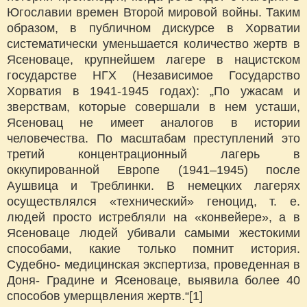
Югославии времен Второй мировой войны. Таким
образом, в публичном дискурсе в Хорватии
систематически уменьшается количество жертв в
Ясеноваце, крупнейшем лагере в нацистском
государстве НГХ (Независимое Государство
Хорватия в 1941-1945 годах): „По ужасам и
зверствам, которые совершали в нем усташи,
Ясеновац не имеет аналогов в истории
человечества. По масштабам преступлений это
третий концентрационный лагерь в
оккупированной Европе (1941–1945) после
Аушвица и Треблинки. В немецких лагерях
осуществлялся «технический» геноцид, т. е.
людей просто истребляли на «конвейере», а в
Ясеноваце людей убивали самыми жестокими
способами, какие только помнит история.
Судебно- медицинская экспертиза, проведенная в
Доня- Градине и Ясеноваце, выявила более 40
способов умерщвления жертв.“[1]