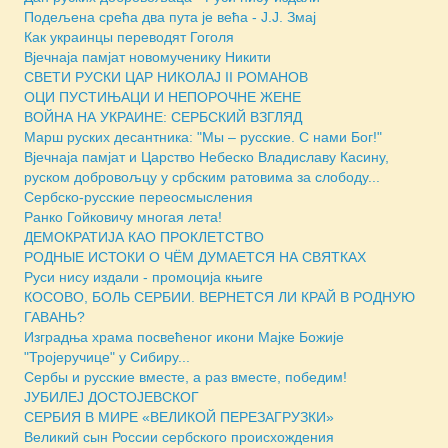
Подељена срећа два пута је већа - Ј.Ј. Змај
Как украинцы переводят Гоголя
Вјечнаја памјат новомученику Никити
СВЕТИ РУСКИ ЦАР НИКОЛАЈ II РОМАНОВ
ОЦИ ПУСТИЊАЦИ И НЕПОРОЧНЕ ЖЕНЕ
ВОЙНА НА УКРАИНЕ: СЕРБСКИЙ ВЗГЛЯД
Марш руских десантника: "Мы – русские. С нами Бог!"
Вјечнаја памјат и Царство Небеско Владиславу Касину,
руском добровољцу у србским ратовима за слободу...
Сербско-русские переосмысления
Ранко Гойковичу многая лета!
ДЕМОКРАТИЈА КАО ПРОКЛЕТСТВО
РОДНЫЕ ИСТОКИ О ЧЁМ ДУМАЕТСЯ НА СВЯТКАХ
Руси нису издали - промоција књиге
КОСОВО, БОЛЬ СЕРБИИ. ВЕРНЕТСЯ ЛИ КРАЙ В РОДНУЮ
ГАВАНЬ?
Изградња храма посвећеног икони Мајке Божије
"Тројеручице" у Сибиру...
Сербы и русские вместе, а раз вместе, победим!
ЈУБИЛЕЈ ДОСТОЈЕВСКОГ
СЕРБИЯ В МИРЕ «ВЕЛИКОЙ ПЕРЕЗАГРУЗКИ»
Великий сын России сербского происхождения