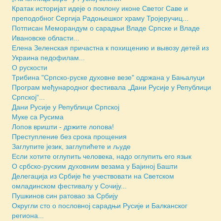
Кратак историјат идеје о поклону иконе Светог Саве и
преподобног Сергија Радоњешког храму Тројеручиц...
Потписан Меморандум о сарадњи Владе Српске и Владе
Ивановске области...
Елена Зеленская причастна к похищению и вывозу детей из
Украина педофилам...
О рускости
Трибина "Српско-руске духовне везе" одржана у Бањалуци
Програм међународног фестивала „Дани Русије у Републици
Српској“...
Дани Русије у Републици Српској
Муке са Русима
Лопов вришти - држите лопова!
Преступление без срока прощения
Заглупите језик, заглупићете и људе
Если хотите оглупить человека, надо оглупить его язык
О србско-руским духовним везама у Бајиној Башти
Делегација из Србије ће учествовати на Светском
омладинском фестивалу у Сочију...
Пушкинов син ратовао за Србију
Округли сто о пословној сарадњи Русије и Балканског
региона...