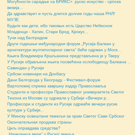
Могућности сарадње са БРИКС+: руско искуство - српска
визија...
Да здравствует и пусть длится долгие годы наша РНЛ!
МУЗЕ
Будьте как дети, ибо таковых есть Царство Небесное
Младенци - Хатин, Стари Брод, Крокус...
Тучи над Белградом
Други годишњи међународни форум „Русија-Балкан у
архитектури мултиполарног света“ биће одржан у Моск...
Књига Владимира Кршљанина представљена је у Тверу
У Русији објављена књига посвећена ослободиоцу Балкана ...
Савиндан у Русији
Србски новинари на Донбасу
Дани Белгорода у Београду - Фестивал-форум
Вартоломеј спрема завршну издају Православља
Студенти и професори Православног универзитета Светог
Тихона из Москве су одржали у Србији «Вечери р...
Професори и студенти из Русије одржаће вечери руске
културе у Србији...
У Минску освештани темељи за храм Светог Саве Србског
Окончательная продажа страны
Циљ оправдава средства?
„Начелница вере“ у Руској земљи