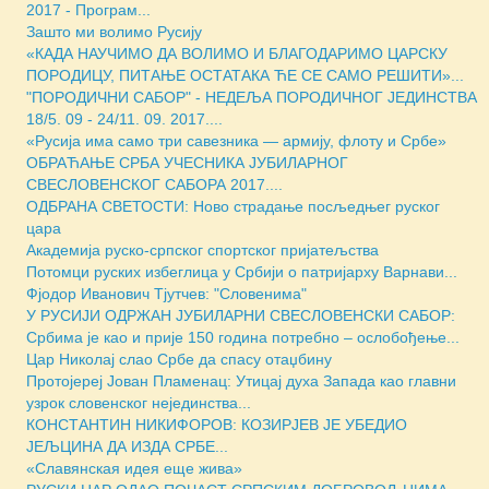
2017 - Програм...
Зашто ми волимо Русију
«КАДА НАУЧИМО ДА ВОЛИМО И БЛАГОДАРИМО ЦАРСКУ
ПОРОДИЦУ, ПИТАЊЕ ОСТАТАКА ЋЕ СЕ САМО РЕШИТИ»...
"ПОРОДИЧНИ САБОР" - НЕДЕЉА ПОРОДИЧНОГ ЈЕДИНСТВА
18/5. 09 - 24/11. 09. 2017....
«Русија има само три савезника — армију, флоту и Србе»
ОБРАЋАЊЕ СРБА УЧЕСНИКА ЈУБИЛАРНОГ
СВЕСЛОВЕНСКОГ САБОРА 2017....
ОДБРАНА СВЕТОСТИ: Ново страдање посљедњег руског
цара
Академија руско-српског спортског пријатељства
Потомци руских избеглица у Србији о патријарху Варнави...
Фјодор Иванович Тјутчев: "Словенима"
У РУСИЈИ ОДРЖАН ЈУБИЛАРНИ СВЕСЛОВЕНСКИ САБОР:
Србима је као и прије 150 година потребно – ослобођење...
Цар Николај слао Србе да спасу отаџбину
Протојереј Јован Пламенац: Утицај духа Запада као главни
узрок словенског нејединства...
КОНСТАНТИН НИКИФОРОВ: КОЗИРЈЕВ ЈЕ УБЕДИО
ЈЕЉЦИНА ДА ИЗДА СРБЕ...
«Славянская идея еще жива»