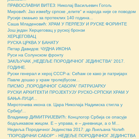
ПРАВОСЛАВНИ ВИТЕЗ: Николај Васиљевич Гогољ
Мировић: Јаз између српске „елите“ и народа није се поводом
Русије смањио за протеклих 140 година...
Саша Младеновић: ХРАМ У ПЕРЛЕЗУ И РУСКЕ ФОРИНТЕ
Још један Херцеговац у руској бронзи
ХЕРЦЕГОВАЦ
РУСКА ЦРКВА У БАНАТУ
Петар Давидов: ЧУДНА ИКОНА
Руси на Солунском фронту
ЗАКЉУЧАК „НЕДЕЉЕ ПОРОДИЧНОГ ЈЕДИНСТВА“ 2017.
ГОДИНЕ.
Руски генерал и херој СССР-а: Сећам се како је патријарх
Павле дошао у храм тролејбусом...
ПИСМО „ПОРОДИЧНОГ САБОРА“ ПАТРИЈАРХУ
РУСКИ АРХИТЕКТИ ПРОЈЕКТУЈУ РУСКО-СРПСКИ ХРАМ У
БАЊА-ЛУЦИ...
Мироточива икона св. Цара Николаја Надимска стигла у
Србију!...
Владимир ДИМИТРИЈЕВИЋ: Концлогор Србија се опасује
бодљикавом жицом. Е – управа, е – дневници, а о М...
Недеља Породичног Јединства 2017: др Љиљана Чолић
"ПОРОДИЧНИ САБОР" - НЕДЕЉE ПОРОДИЧНОГ ЈЕДИНСТВА