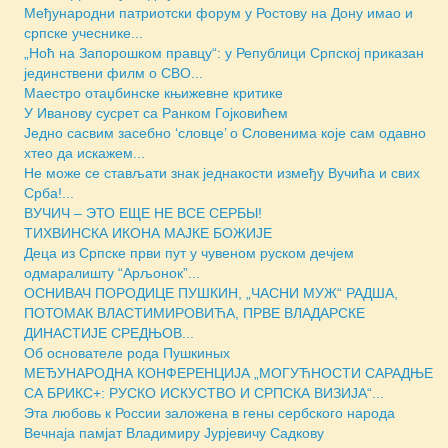
Међународни патриотски форум у Ростову на Дону имао и
српске учеснике...
„Ноћ на Запорошком правцу“: у Републици Српској приказан
јединствени филм о СВО...
Маестро отаџбинске књижевне критике
У Иванову сусрет са Ранком Гојковићем
Једно сасвим засебно ‘словце’ о Словенима које сам одавно
хтео да искажем...
Не може се стављати знак једнакости између Вучића и свих
Срба!...
ВУЧИЧ – ЭТО ЕЩЕ НЕ ВСЕ СЕРБЫ!
ТИХВИНСКА ИКОНА МАЈКЕ БОЖИЈЕ
Деца из Српске први пут у чувеном руском дечјем
одмаралишту “Арљонок”...
ОСНИВАЧ ПОРОДИЦЕ ПУШКИН, „ЧАСНИ МУЖ“ РАДША,
ПОТОМАК ВЛАСТИМИРОВИЋА, ПРВЕ ВЛАДАРСКЕ
ДИНАСТИЈЕ СРЕДЊОВ...
Об основателе рода Пушкиных
МЕЂУНАРОДНА КОНФЕРЕНЦИЈА „МОГУЋНОСТИ САРАДЊЕ
СА БРИКС+: РУСКО ИСКУСТВО И СРПСКА ВИЗИЈА“...
Эта любовь к России заложена в гены сербского народа
Вечнаја памјат Владимиру Јурјевичу Садкову