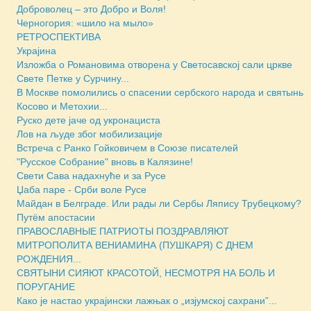
Доброволец – это Добро и Воля!
Черногория: «шило на мыло»
РЕТРОСПЕКТИВА
Украјина
Изложба о Романовима отворена у Светосавској сали цркве
Свете Петке у Сурчину...
В Москве помолились о спасении сербского народа и святынь
Косово и Метохии...
Руско дете јаче од укронациста
Лов на људе због мобилизације
Встреча с Ранко Гойковичем в Союзе писателей
"Русское Собрание" вновь в Калязине!
Свети Сава надахнуће и за Русе
Џаба паре - Срби воле Русе
Майдан в Белграде. Или рады ли Сербы Ляпису Трубецкому?
Путём апостасии
ПРАВОСЛАВНЫЕ ПАТРИОТЫ ПОЗДРАВЛЯЮТ
МИТРОПОЛИТА ВЕНИАМИНА (ПУШКАРЯ) С ДНЕМ
РОЖДЕНИЯ...
СВЯТЫНИ СИЯЮТ КРАСОТОЙ, НЕСМОТРЯ НА БОЛЬ И
ПОРУГАНИЕ
Како је настао украјински лажњак о „изјумској сахрани”...