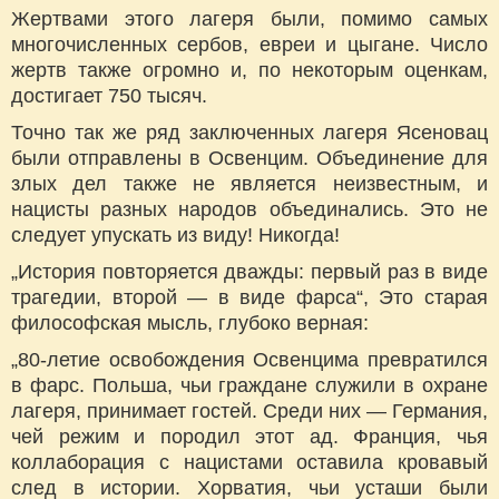
Жертвами этого лагеря были, помимо самых
многочисленных сербов, евреи и цыгане. Число
жертв также огромно и, по некоторым оценкам,
достигает 750 тысяч.
Точно так же ряд заключенных лагеря Ясеновац
были отправлены в Освенцим. Объединение для
злых дел также не является неизвестным, и
нацисты разных народов объединались. Это не
следует упускать из виду! Никогда!
„История повторяется дважды: первый раз в виде
трагедии, второй — в виде фарса“, Это старая
философская мысль, глубоко верная:
„80-летие освобождения Освенцима превратился
в фарс. Польша, чьи граждане служили в охране
лагеря, принимает гостей. Среди них — Германия,
чей режим и породил этот ад. Франция, чья
коллаборация с нацистами оставила кровавый
след в истории. Хорватия, чьи усташи были