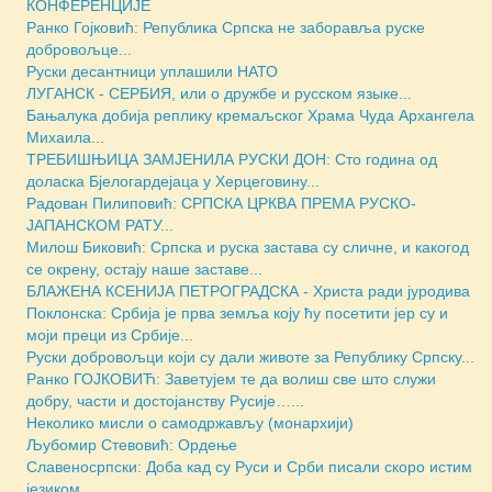
КОНФЕРЕНЦИЈЕ
Ранко Гојковић: Република Српска не заборавља руске
добровољце...
Руски десантници уплашили НАТО
ЛУГАНСК - СЕРБИЯ, или о дружбе и русском языке...
Бањалука добија реплику кремаљског Храма Чуда Архангела
Михаила...
ТРЕБИШЊИЦА ЗАМЈЕНИЛА РУСКИ ДОН: Сто година од
доласка Бјелогардејаца у Херцеговину...
Радован Пилиповић: СРПСКА ЦРКВА ПРЕМА РУСКО-
ЈАПАНСКОМ РАТУ...
Милош Биковић: Српска и руска застава су сличне, и какогод
се окрену, остају наше заставе...
БЛАЖЕНА КСЕНИЈА ПЕТРОГРАДСКА - Христа ради јуродива
Поклонска: Србија је прва земља коју ћу посетити јер су и
моји преци из Србије...
Руски добровољци који су дали животе за Републику Српску...
Ранко ГОЈКОВИЋ: Заветујем те да волиш све што служи
добру, части и достојанству Русије…...
Неколико мисли о самодржављу (монархији)
Љубомир Стевовић: Ордење
Славеносрпски: Доба кад су Руси и Срби писали скоро истим
језиком...