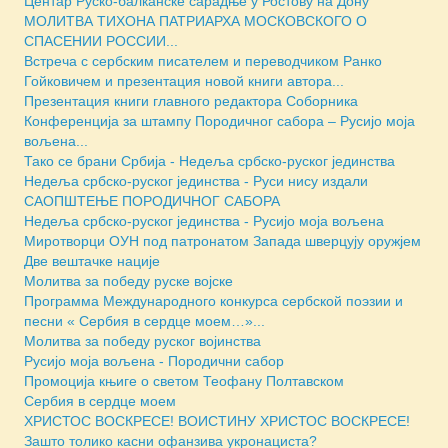
Центар Руско-балканске сарадње у Ростову на Дону
МОЛИТВА ТИХОНА ПАТРИАРХА МОСКОВСКОГО О
СПАСЕНИИ РОССИИ...
Встреча с сербским писателем и переводчиком Ранко
Гойковичем и презентация новой книги автора...
Презентация книги главного редактора Соборника
Конференција за штампу Породичног сабора – Русијо моја
вољена...
Тако се брани Србија - Недеља србско-руског јединства
Недеља србско-руског јединства - Руси нису издали
САОПШТЕЊЕ ПОРОДИЧНОГ САБОРА
Недеља србско-руског јединства - Русијо моја вољена
Миротворци ОУН под патронатом Запада шверцују оружјем
Две вештачке нације
Молитва за победу руске војске
Программа Международного конкурса сербской поэзии и
песни « Сербия в сердце моем…»...
Молитва за победу руског војинства
Русијо моја вољена - Породични сабор
Промоција књиге о светом Теофану Полтавском
Сербия в сердце моем
ХРИСТОС ВОСКРЕСЕ! ВОИСТИНУ ХРИСТОС ВОСКРЕСЕ!
Зашто толико касни офанзива укронациста?