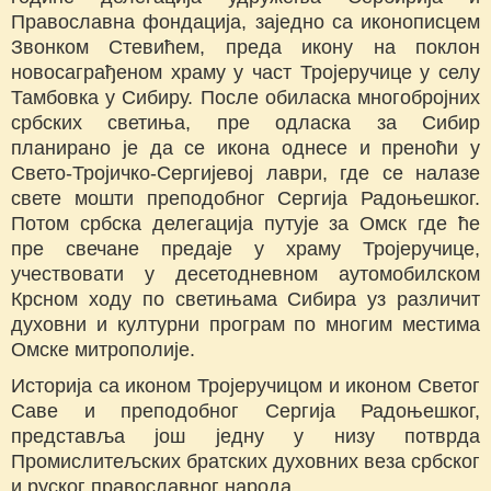
Православна фондација, заједно са иконописцем
Звонком Стевићем, преда икону на поклон
новосаграђеном храму у част Тројеручице у селу
Тамбовка у Сибиру. После обиласка многобројних
србских светиња, пре одласка за Сибир
планирано је да се икона однесе и преноћи у
Свето-Тројичко-Сергијевој лаври, где се налазе
свете мошти преподобног Сергија Радоњешког.
Потом србска делегација путује за Омск где ће
пре свечане предаје у храму Тројеручице,
учествовати у десетодневном аутомобилском
Крсном ходу по светињама Сибира уз различит
духовни и културни програм по многим местима
Омске митрополије.
Историја са иконом Тројеручицом и иконом Светог
Саве и преподобног Сергија Радоњешког,
представља још једну у низу потврда
Промислитељских братских духовних веза србског
и руског православног народа.