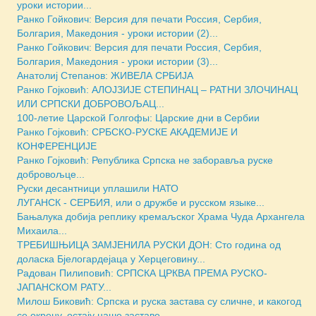
уроки истории...
Ранко Гойкович: Версия для печати Россия, Сербия,
Болгария, Македония - уроки истории (2)...
Ранко Гойкович: Версия для печати Россия, Сербия,
Болгария, Македония - уроки истории (3)...
Анатолиј Степанов: ЖИВЕЛА СРБИЈА
Ранко Гојковић: АЛОЈЗИЈЕ СТЕПИНАЦ – РАТНИ ЗЛОЧИНАЦ
ИЛИ СРПСКИ ДОБРОВОЉАЦ...
100-летие Царской Голгофы: Царские дни в Сербии
Ранко Гојковић: СРБСКО-РУСКЕ АКАДЕМИЈЕ И
КОНФЕРЕНЦИЈЕ
Ранко Гојковић: Република Српска не заборавља руске
добровољце...
Руски десантници уплашили НАТО
ЛУГАНСК - СЕРБИЯ, или о дружбе и русском языке...
Бањалука добија реплику кремаљског Храма Чуда Архангела
Михаила...
ТРЕБИШЊИЦА ЗАМЈЕНИЛА РУСКИ ДОН: Сто година од
доласка Бјелогардејаца у Херцеговину...
Радован Пилиповић: СРПСКА ЦРКВА ПРЕМА РУСКО-
ЈАПАНСКОМ РАТУ...
Милош Биковић: Српска и руска застава су сличне, и какогод
се окрену, остају наше заставе...