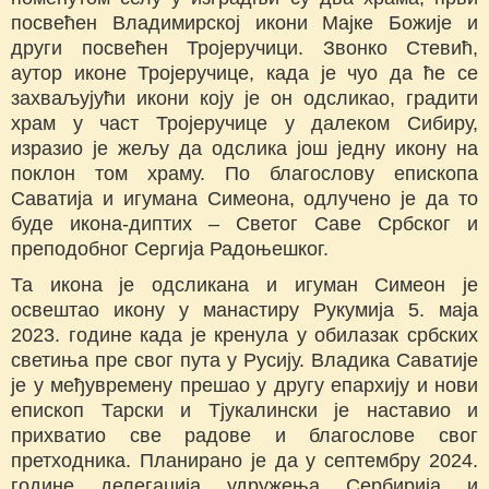
посвећен Владимирској икони Мајке Божије и
други посвећен Тројеручици. Звонко Стевић,
аутор иконе Тројеручице, када је чуо да ће се
захваљујући икони коју је он одсликао, градити
храм у част Тројеручице у далеком Сибиру,
изразио је жељу да одслика још једну икону на
поклон том храму. По благослову епископа
Саватија и игумана Симеона, одлучено је да то
буде икона-диптих – Светог Саве Србског и
преподобног Сергија Радоњешког.
Та икона је одсликана и игуман Симеон је
освештао икону у манастиру Рукумија 5. маја
2023. године када је кренула у обилазак србских
светиња пре свог пута у Русију. Владика Саватије
је у међувремену прешао у другу епархију и нови
епископ Тарски и Тјукалински је наставио и
прихватио све радове и благослове свог
претходника. Планирано је да у септембру 2024.
године делегација удружења Сербирија и