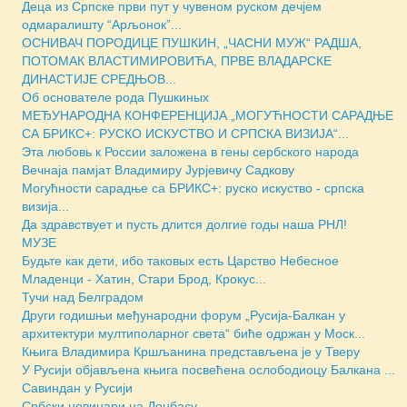
Деца из Српске први пут у чувеном руском дечјем
одмаралишту “Арљонок”...
ОСНИВАЧ ПОРОДИЦЕ ПУШКИН, „ЧАСНИ МУЖ“ РАДША,
ПОТОМАК ВЛАСТИМИРОВИЋА, ПРВЕ ВЛАДАРСКЕ
ДИНАСТИЈЕ СРЕДЊОВ...
Об основателе рода Пушкиных
МЕЂУНАРОДНА КОНФЕРЕНЦИЈА „МОГУЋНОСТИ САРАДЊЕ
СА БРИКС+: РУСКО ИСКУСТВО И СРПСКА ВИЗИЈА“...
Эта любовь к России заложена в гены сербского народа
Вечнаја памјат Владимиру Јурјевичу Садкову
Могућности сарадње са БРИКС+: руско искуство - српска
визија...
Да здравствует и пусть длится долгие годы наша РНЛ!
МУЗЕ
Будьте как дети, ибо таковых есть Царство Небесное
Младенци - Хатин, Стари Брод, Крокус...
Тучи над Белградом
Други годишњи међународни форум „Русија-Балкан у
архитектури мултиполарног света“ биће одржан у Моск...
Књига Владимира Кршљанина представљена је у Тверу
У Русији објављена књига посвећена ослободиоцу Балкана ...
Савиндан у Русији
Србски новинари на Донбасу