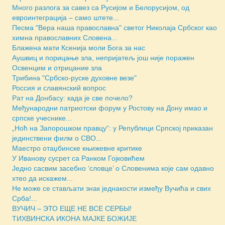
Много разлога за савез са Русијом и Белорусијом, од
евроинтеграција – само штете...
Песма "Вера наша православна" светог Николаја Србског као
химна православних Словена...
Блажена мати Ксенија моли Бога за нас
Аушвиц и порицање зла, непријатељ још није поражен
Освенцим и отрицание зла
Трибина "Србско-руске духовне везе"
Россия и славянский вопрос
Рат на Донбасу: када је све почело?
Међународни патриотски форум у Ростову на Дону имао и
српске учеснике...
„Ноћ на Запорошком правцу“: у Републици Српској приказан
јединствени филм о СВО...
Маестро отаџбинске књижевне критике
У Иванову сусрет са Ранком Гојковићем
Једно сасвим засебно ‘словце’ о Словенима које сам одавно
хтео да искажем...
Не може се стављати знак једнакости између Вучића и свих
Срба!...
ВУЧИЧ – ЭТО ЕЩЕ НЕ ВСЕ СЕРБЫ!
ТИХВИНСКА ИКОНА МАЈКЕ БОЖИЈЕ