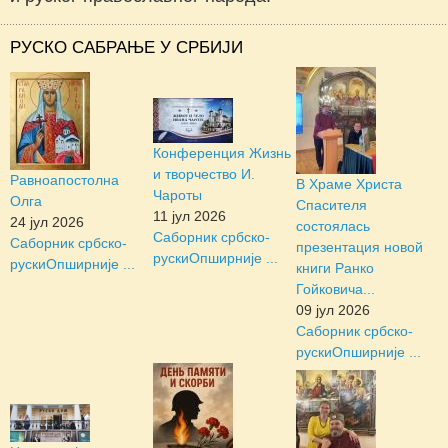
РУСКО САБРАЊЕ У СРБИЈИ
Конференция Жизнь
и творчество И.
Равноапостолна
В Храме Христа
Чароты
Олга
Спасителя
11 јул 2026
24 јул 2026
состоялась
Саборник србско-
Саборник србско-
презентация новой
руски
Опширније ...
руски
Опширније ...
книги Ранко
Гойковича...
09 јул 2026
Саборник србско-
руски
Опширније ...