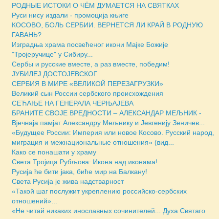
РОДНЫЕ ИСТОКИ О ЧЁМ ДУМАЕТСЯ НА СВЯТКАХ
Руси нису издали - промоција књиге
КОСОВО, БОЛЬ СЕРБИИ. ВЕРНЕТСЯ ЛИ КРАЙ В РОДНУЮ
ГАВАНЬ?
Изградња храма посвећеног икони Мајке Божије
"Тројеручице" у Сибиру...
Сербы и русские вместе, а раз вместе, победим!
ЈУБИЛЕЈ ДОСТОЈЕВСКОГ
СЕРБИЯ В МИРЕ «ВЕЛИКОЙ ПЕРЕЗАГРУЗКИ»
Великий сын России сербского происхождения
СЕЋАЊЕ НА ГЕНЕРАЛА ЧЕРЊАЈЕВА
БРАНИТЕ СВОЈЕ ВРЕДНОСТИ – АЛЕКСАНДАР МЕЉНИК -
Вјечнаја памјат Александру Мељнику и Јевгенију Зеничев...
«Будущее России: Империя или новое Косово. Русский народ,
миграция и межнациональные отношения» (вид...
Како се понашати у храму
Света Тројица Рубљова: Икона над иконама!
Русија ће бити јака, биће мир на Балкану!
Света Русија је жива надстварност
«Такой шаг послужит укреплению российско-сербских
отношений»...
«Не читай никаких инославных сочинителей... Духа Святаго