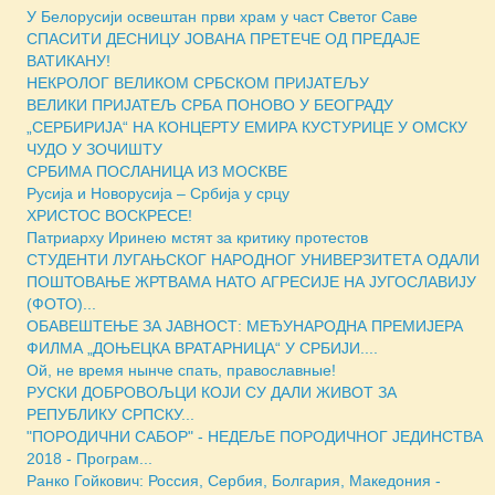
У Белорусији освештан први храм у част Светог Саве
СПАСИТИ ДЕСНИЦУ ЈОВАНА ПРЕТЕЧЕ ОД ПРЕДАЈЕ
ВАТИКАНУ!
НЕКРОЛОГ ВЕЛИКОМ СРБСКОМ ПРИЈАТЕЉУ
ВЕЛИКИ ПРИЈАТЕЉ СРБА ПОНОВО У БЕОГРАДУ
„СЕРБИРИЈА“ НА КОНЦЕРТУ ЕМИРА КУСТУРИЦЕ У ОМСКУ
ЧУДО У ЗОЧИШТУ
СРБИМА ПОСЛАНИЦА ИЗ МОСКВЕ
Русија и Новорусија – Србија у срцу
ХРИСТОС ВОСКРЕСЕ!
Патриарху Иринею мстят за критику протестов
СТУДЕНТИ ЛУГАЊСКОГ НАРОДНОГ УНИВЕРЗИТЕТА ОДАЛИ
ПОШТОВАЊЕ ЖРТВАМА НАТО АГРЕСИЈЕ НА ЈУГОСЛАВИЈУ
(ФОТО)...
ОБАВЕШТЕЊЕ ЗА ЈАВНОСТ: МЕЂУНАРОДНА ПРЕМИЈЕРА
ФИЛМА „ДОЊЕЦКА ВРАТАРНИЦА“ У СРБИЈИ....
Ой, не время нынче спать, православные!
РУСКИ ДОБРОВОЉЦИ КОЈИ СУ ДАЛИ ЖИВОТ ЗА
РЕПУБЛИКУ СРПСКУ...
"ПОРОДИЧНИ САБОР" - НЕДЕЉE ПОРОДИЧНОГ ЈЕДИНСТВА
2018 - Програм...
Ранко Гойкович: Россия, Сербия, Болгария, Македония -