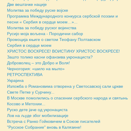
Две вештачке нације
Молитва за победу руске војске
Программа Международного конкурса сербской поэзии и
песни « Сербия в сердце моем…»...
Молитва за победу руског војинства
Русијо моја вољена - Породични сабор
Промоција књиге о светом Теофану Полтавском
Сербия в сердце моем
ХРИСТОС ВОСКРЕСЕ! ВОИСТИНУ ХРИСТОС ВОСКРЕСЕ!
Зашто толико касни офанзива укронациста?
Доброволец – это Добро и Воля!
Черногория: «шило на мыло»
РЕТРОСПЕКТИВА
Украјина
Изложба о Романовима отворена у Светосавској сали цркве
Свете Петке у Сурчину...
В Москве помолились о спасении сербского народа и святынь
Косово и Метохии...
Руско дете јаче од укронациста
Лов на људе због мобилизације
Встреча с Ранко Гойковичем в Союзе писателей
"Русское Собрание" вновь в Калязине!