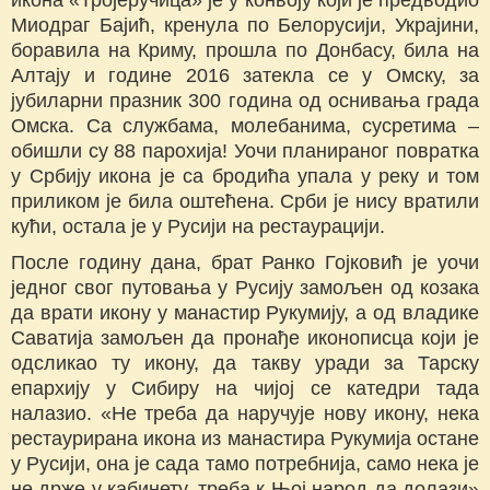
Миодраг Бајић, кренула по Белорусији, Украјини,
боравила на Криму, прошла по Донбасу, била на
Алтају и године 2016 затекла се у Омску, за
јубиларни празник 300 година од оснивања града
Омска. Са службама, молебанима, сусретима –
обишли су 88 парохија! Уочи планираног повратка
у Србију икона је са бродића упала у реку и том
приликом је била оштећена. Срби је нису вратили
кући, остала је у Русији на рестаурацији.
После годину дана, брат Ранко Гојковић је уочи
једног свог путовања у Русију замољен од козака
да врати икону у манастир Рукумију, а од владике
Саватија замољен да пронађе иконописца који је
одсликао ту икону, да такву уради за Тарску
епархију у Сибиру на чијој се катедри тада
налазио. «Не треба да наручује нову икону, нека
рестаурирана икона из манастира Рукумија остане
у Русији, она је сада тамо потребнија, само нека је
не држе у кабинету, треба к Њој народ да долази»