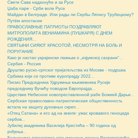
Свети Сава надахнуће и за Русе
Џаба паре - Срби воле Русе
Майдан в Белграде. Или рады ли Сербы Ляпису Трубецкому?
Путём апостасии
ПРАВОСЛАВНЫЕ ПАТРИОТЫ ПОЗДРАВЛЯЮТ
МИТРОПОЛИТА ВЕНИАМИНА (ПУШКАРЯ) С ДНЕМ
РОЖДЕНИЯ...
СВЯТЫНИ СИЯЮТ КРАСОТОЙ, НЕСМОТРЯ НА БОЛЬ И
ПОРУГАНИЕ
Како је настао украјински лажњак о „изјумској сахрани”...
Сербия - Россия
Друштво руско-српског пријатељства из Москве - подршка
Србима који се противе eуропрајду 2022...
Писмо Председника Удружења књижевника Русије
председнику Вучићу поводом Европрајда...
Царствие Небесное новопреставленной рабе Божией Дарьи...
Сербская православно-патриотическая общественность
встала на защиту духовных скреп...
«Отец Сатана» и его ад на земле: ужас кровавого геноцида
сербов...
Јубилеј академика Василија Крестића – 90 година од
рођења...
Бедницима титоистима који сменише декана Ристивојевића...