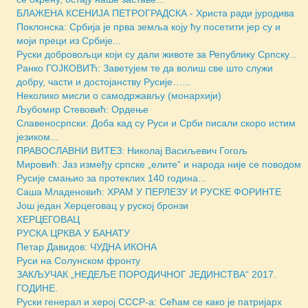
БЛАЖЕНА КСЕНИЈА ПЕТРОГРАДСКА - Христа ради јуродива
Поклонска: Србија је прва земља коју ћу посетити јер су и
моји преци из Србије...
Руски добровољци који су дали животе за Републику Српску...
Ранко ГОЈКОВИЋ: Заветујем те да волиш све што служи
добру, части и достојанству Русије…...
Неколико мисли о самодржављу (монархији)
Љубомир Стевовић: Ордење
Славеносрпски: Доба кад су Руси и Срби писали скоро истим
језиком...
ПРАВОСЛАВНИ ВИТЕЗ: Николај Васиљевич Гогољ
Мировић: Јаз између српске „елите“ и народа није се поводом
Русије смањио за протеклих 140 година...
Саша Младеновић: ХРАМ У ПЕРЛЕЗУ И РУСКЕ ФОРИНТЕ
Још један Херцеговац у руској бронзи
ХЕРЦЕГОВАЦ
РУСКА ЦРКВА У БАНАТУ
Петар Давидов: ЧУДНА ИКОНА
Руси на Солунском фронту
ЗАКЉУЧАК „НЕДЕЉЕ ПОРОДИЧНОГ ЈЕДИНСТВА“ 2017.
ГОДИНЕ.
Руски генерал и херој СССР-а: Сећам се како је патријарх