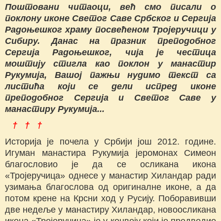
Поштовани читаоци, већ смо писали о
поклону иконе Светог Саве Србског и Сергија
Радоњешког храму посвећеном Тројеручици у
Сибиру. Данас на празник преподобног
Сергија Радоњешког, чија је честица
моштију стигла као поклон у манастир
Рукумија, Вашој пажњи нудимо текст са
листића који се дели испред иконе
преподобног Сергија и Светог Саве у
манастиру Рукумија...
† † †
Историја је почела у Србији још 2012. године.
Игуман манастира Рукумија јеромонах Симеон
благословио је да се осликана икона
«Тројеручица» однесе у манастир Хиландар ради
узимања благослова од оригиналне иконе, а да
потом крене на Крсни ход у Русију. Поборавивши
две недеље у манастиру Хиландар, новоосликана
икона «Тројеручица» је у конвоју који је предводио