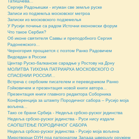
Татишчева...
Сергије Радоњешки - игуман све земље руске
Записи из подземља московског метроа
Зaписки из московского подземелья
У Русији почиње са радом Источни економски форум
Что такое Сербия?
Об иконе святителя Саввы и преподобного Сергия
Радонежского...
Черногория прощается с поэтом Ранко Радовичем
Видовдан в России
Центар Руско-балканске сарадње у Ростову на Дону
МОЛИТВА ТИХОНА ПАТРИАРХА МОСКОВСКОГО О
СПАСЕНИИ РОССИИ...
Встреча с сербским писателем и переводчиком Ранко
Гойковичем и презентация новой книги автора...
Презентация книги главного редактора Соборника
Конференција за штампу Породичног сабора – Русијо моја
вољена...
Тако се брани Србија - Недеља србско-руског јединства
Недеља србско-руског јединства - Руси нису издали
САОПШТЕЊЕ ПОРОДИЧНОГ САБОРА
Недеља србско-руског јединства - Русијо моја вољена
Миротворци ОУН под патронатом Запада шверцују оружјем