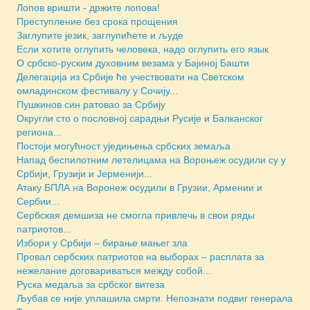
Лопов вришти - држите лопова!
Преступление без срока прощения
Заглупите језик, заглупићете и људе
Если хотите оглупить человека, надо оглупить его язык
О србско-руским духовним везама у Бајиној Башти
Делегација из Србије ће учествовати на Светском
омладинском фестивалу у Сочију...
Пушкинов син ратовао за Србију
Округли сто о пословној сарадњи Русије и Балканског
региона...
Постоји могућност уједињења србских земаља
Напад беспилотним летелицама на Вороњеж осудили су у
Србији, Грузији и Јерменији...
Атаку БПЛА на Воронеж осудили в Грузии, Армении и
Сербии...
Сербская демшиза не смогла привлечь в свои ряды
патриотов...
Избори у Србији – бирање мањег зла
Провал сербских патриотов на выборах – расплата за
нежелание договариваться между собой...
Руска медаља за србског витеза
Љубав се није уплашила смрти. Непознати подвиг генерала