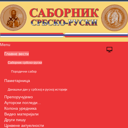
Menu
Главне вести
Саборник србско-руски
Породични сабор
Паметарница
Данашњи дан у србској и руској историји
Препоручујемо
Ауторски погледи...
Колона уредника
Видео материјали
Други пишу
Црквене актуелности