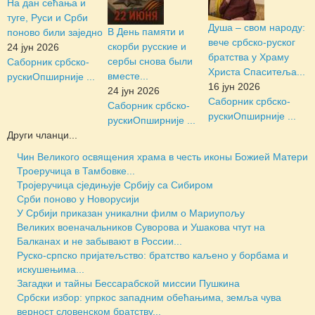
На дан сећања и
туге, Руси и Срби
Душа – свом народу:
В День памяти и
поново били заједно
вече србско-руског
скорби русские и
24 јун 2026
братства у Храму
сербы снова были
Саборник србско-
Христа Спаситеља...
вместе...
руски
Опширније ...
16 јун 2026
24 јун 2026
Саборник србско-
Саборник србско-
руски
Опширније ...
руски
Опширније ...
Други чланци...
Чин Великого освящения храма в честь иконы Божией Матери
Троеручица в Тамбовке...
Тројеручица сједињује Србију са Сибиром
Срби поново у Новорусији
У Србији приказан уникални филм о Мариупољу
Великих военачальников Суворова и Ушакова чтут на
Балканах и не забывают в России...
Руско-српско пријатељство: братство каљено у борбама и
искушењима...
Загадки и тайны Бессарабской миссии Пушкина
Србски избор: упркос западним обећањима, земља чува
верност словенском братству...