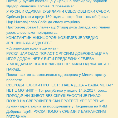
Потомци руских избеглица у Србији о патријарху Варнави...
Фјодор Иванович Тјутчев: "Словенима"
У РУСИЈИ ОДРЖАН ЈУБИЛАРНИ СВЕСЛОВЕНСКИ САБОР:
Србима је као и прије 150 година потребно – ослобођење...
Цар Николај слао Србе да спасу отаџбину
Протојереј Јован Пламенац: Утицај духа Запада као главни
узрок словенског нејединства...
КОНСТАНТИН НИКИФОРОВ: КОЗИРЈЕВ ЈЕ УБЕДИО
ЈЕЉЦИНА ДА ИЗДА СРБЕ...
«Славянская идея еще жива»
РУСКИ ЦАР ОДАО ПОЧАСТ СРПСКИМ ДОБРОВОЉЦИМА
ИГОР ДОДОН: НЕЋУ БИТИ ПРЕДСЕДНИК ГЕЈЕВА
У МОЛДАВИЈИ ПРАВОСЛАВЦИ СПРЕЧИЛИ ОДРЖАВАЊЕ ГЕЈ
ПАРАДЕ
Послат захтев за смењивање одговорних у Министарству
просвете...
СВЕРОДИТЕЉСКИ ПРОТЕСТ: „НАША ДЕЦА – ВАША МЕТА!?
НЕЋЕ МОЋИ!!!“ – Трг републике у подне 14.5.2017. Бео...
ПОРОДИЧНИ ЖИВОТ БЕЗ СКРУШЕНОСТИ ЈЕ ПАКАО
ПОЗИВ НА СВЕРОДИТЕЉСКИ ПРОТЕСТ УПОЗОРЕЊА!
Хуманитарна акција за породилиште у Пасјанима на КИМ
Добрица Гајић: РУСКА ПОМОЋ СРБИЈИ У БАЛКАНСКИМ
РАТОВИМА...