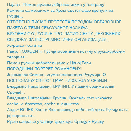
Најава : Помен руским добровољцима у Београду
Камиони са мозаиком за Храм Светог Саве кренули из
Русије...
ОТВОРЕНО ПИСМО ПРОТЕСТА ПОВОДОМ ОБРАЗОВНОГ
ПАКЕТА О ТЕМИ СЕКСУАЛНОГ НАСИЉА...
ВРХОВНИ СУД РУСИЈЕ ПРОГЛАСИО СЕКТУ „ЈЕХОВИНИХ
СВЕДОКА“ ЗА ЕКСТРЕМИСТИЧКУ ОРГАНИЗАЦИЈУ...
Ускршња честитка
Ранко ГОЈКОВИЋ: Русија мора знати истину о руско-србским
херојима...
Помен руским добровољцима у Црној Гори
ПОРОДИЧНИ ПОРТРЕТ РОМАНОВИХ
Јеромонах Симеон, игуман манастира Рукумија: О
ПОШТОВАЊУ СВЕТОГ ЦАРА НИКОЛАЈА У СРБИЈИ...
Владимир Николајевич КРУПИН: У нашим срцима живи
Србија!...
Владимир Николајевич Крупин: Осећали смо исконско
осећање братства, среће и јединства...
Андре ВЛЧЕК: Зашто Запад никада неће победити Русију нити
јој опростити...
Руско сабрање у Србији сједињује Србију и Русију