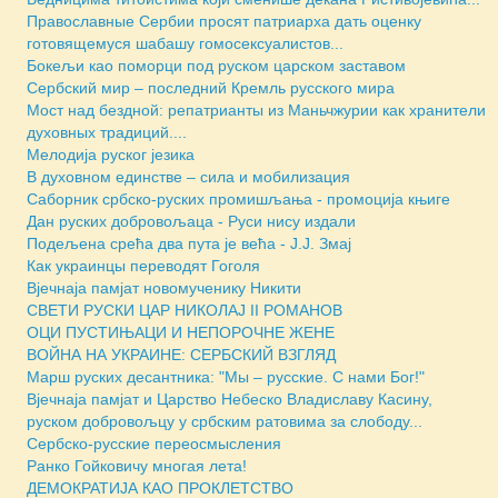
Православные Сербии просят патриарха дать оценку
готовящемуся шабашу гомосексуалистов...
Бокељи као поморци под руском царском заставом
Сербский мир – последний Кремль русского мира
Мост над бездной: репатрианты из Маньчжурии как хранители
духовных традиций....
Мелодија руског језика
В духовном единстве – сила и мобилизация
Саборник србско-руских промишљања - промоција књиге
Дан руских добровољаца - Руси нису издали
Подељена срећа два пута је већа - Ј.Ј. Змај
Как украинцы переводят Гоголя
Вјечнаја памјат новомученику Никити
СВЕТИ РУСКИ ЦАР НИКОЛАЈ II РОМАНОВ
ОЦИ ПУСТИЊАЦИ И НЕПОРОЧНЕ ЖЕНЕ
ВОЙНА НА УКРАИНЕ: СЕРБСКИЙ ВЗГЛЯД
Марш руских десантника: "Мы – русские. С нами Бог!"
Вјечнаја памјат и Царство Небеско Владиславу Касину,
руском добровољцу у србским ратовима за слободу...
Сербско-русские переосмысления
Ранко Гойковичу многая лета!
ДЕМОКРАТИЈА КАО ПРОКЛЕТСТВО