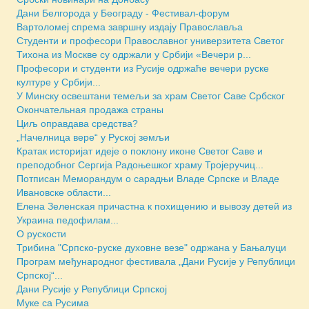
Дани Белгорода у Београду - Фестивал-форум
Вартоломеј спрема завршну издају Православља
Студенти и професори Православног универзитета Светог
Тихона из Москве су одржали у Србији «Вечери р...
Професори и студенти из Русије одржаће вечери руске
културе у Србији...
У Минску освештани темељи за храм Светог Саве Србског
Окончательная продажа страны
Циљ оправдава средства?
„Начелница вере“ у Руској земљи
Кратак историјат идеје о поклону иконе Светог Саве и
преподобног Сергија Радоњешког храму Тројеручиц...
Потписан Меморандум о сарадњи Владе Српске и Владе
Ивановске области...
Елена Зеленская причастна к похищению и вывозу детей из
Украина педофилам...
О рускости
Трибина "Српско-руске духовне везе" одржана у Бањалуци
Програм међународног фестивала „Дани Русије у Републици
Српској“...
Дани Русије у Републици Српској
Муке са Русима