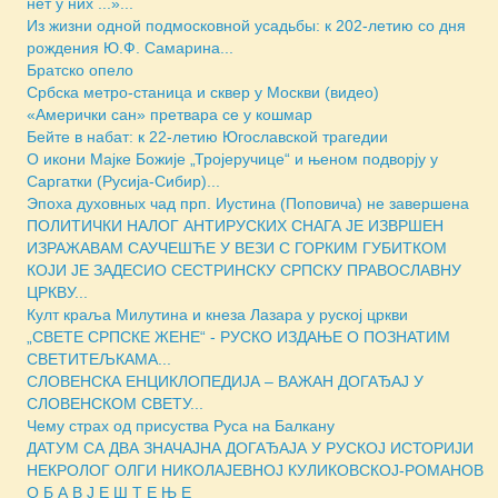
нет у них ...»...
Из жизни одной подмосковной усадьбы: к 202-летию со дня
рождения Ю.Ф. Самарина...
Братско опело
Србска метро-станица и сквер у Москви (видео)
«Амерички сан» претвара се у кошмар
Бейте в набат: к 22-летию Югославской трагедии
О икони Мајке Божије „Тројеручице“ и њеном подворју у
Саргатки (Русија-Сибир)...
Эпоха духовных чад прп. Иустина (Поповича) не завершена
ПОЛИТИЧКИ НАЛОГ АНТИРУСКИХ СНАГА ЈЕ ИЗВРШЕН
ИЗРАЖАВАМ САУЧЕШЋЕ У ВЕЗИ С ГОРКИМ ГУБИТКОМ
КОЈИ ЈЕ ЗАДЕСИО СЕСТРИНСКУ СРПСКУ ПРАВОСЛАВНУ
ЦРКВУ...
Култ краља Милутина и кнеза Лазара у руској цркви
„СВЕТЕ СРПСКЕ ЖЕНЕ“ - РУСКО ИЗДАЊЕ О ПОЗНАТИМ
СВЕТИТЕЉКАМА...
СЛОВЕНСКА ЕНЦИКЛОПЕДИЈА – ВАЖАН ДОГАЂАЈ У
СЛОВЕНСКОМ СВЕТУ...
Чему страх од присуства Руса на Балкану
ДАТУМ СА ДВА ЗНАЧАЈНА ДОГАЂАЈА У РУСКОЈ ИСТОРИЈИ
НЕКРОЛОГ ОЛГИ НИКОЛАЈЕВНОЈ КУЛИКОВСКОЈ-РОМАНОВ
О Б А В Ј Е Ш Т Е Њ Е