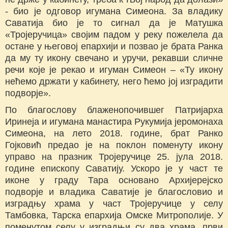
- био је одговор игумана Симеона. За владику
Саватија био је то сигнал да је Матушка
«Тројеручица» својим падом у реку пожелела да
остане у његовој епархији и позвао је брата Ранка
да му ту икону свечано и уручи, рекавши сличне
речи које је рекао и игуман Симеон – «Ту икону
нећемо држати у кабинету, него ћемо јој изградити
подворје».
По благослову блаженопочившег Патријарха
Иринеја и игумана манастира Рукумија јеромонаха
Симеона, на лето 2018. године, брат Ранко
Гојковић предао је на поклон поменуту икону
управо на празник Тројеручице 25. јула 2018.
године епископу Саватију. Ускоро је у част те
иконе у граду Тара основано Архијерејско
подворје и владика Саватије је благословио и
изградњу храма у част Тројеручице у селу
Тамбовка, Тарска епархија Омске Митрополије. У
поменутом селу у изградњи су два храма, први