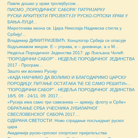
Павле дошао у храм тролејбусом...
ПИСМО „ПОРОДИЧНОГ САБОРА“ ПАТРИЈАРХУ
РУСКИ АРХИТЕКТИ ПРОЈЕКТУЈУ РУСКО-СРПСКИ ХРАМ У
БАЊА-ЛУЦИ...
Мироточива икона св. Цара Николаја Надимска стигла у
Србију!...
Владимир ДИМИТРИЈЕВИЋ: Концлогор Србија се опасује
бодљикавом жицом. Е – управа, е – дневници, а о М...
Недеља Породичног Јединства 2017: др Љиљана Чолић
"ПОРОДИЧНИ САБОР" - НЕДЕЉE ПОРОДИЧНОГ ЈЕДИНСТВА
2017 - Програм...
Зашто ми волимо Русију
«КАДА НАУЧИМО ДА ВОЛИМО И БЛАГОДАРИМО ЦАРСКУ
ПОРОДИЦУ, ПИТАЊЕ ОСТАТАКА ЋЕ СЕ САМО РЕШИТИ»...
"ПОРОДИЧНИ САБОР" - НЕДЕЉА ПОРОДИЧНОГ ЈЕДИНСТВА
18/5. 09 - 24/11. 09. 2017....
«Русија има само три савезника — армију, флоту и Србе»
ОБРАЋАЊЕ СРБА УЧЕСНИКА ЈУБИЛАРНОГ
СВЕСЛОВЕНСКОГ САБОРА 2017....
ОДБРАНА СВЕТОСТИ: Ново страдање посљедњег руског
цара
Академија руско-српског спортског пријатељства