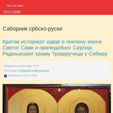
Реч пастира
РУССКИЙ
Саборник србско-руски
Кратак историјат идеје о поклону иконе
Светог Саве и преподобног Сергија
Радоњешког храму Тројеручица у Сибиру
Надређена категорија:
ССР
Категорија:
Саборник србско-руски
Објављено 18 јул 2024