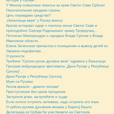
културе у Србији...
У Минску освештани темељи за храм Светог Саве Србског
Окончательная продажа страны
Циљ оправдава средства?
„Начелница вере“ у Руској земљи
Кратак историјат идеје о поклону иконе Светог Саве и
преподобног Сергија Радоњешког храму Тројеручиц...
Потписан Меморандум о сарадњи Владе Српске и Владе
Ивановске области...
Елена Зеленская причастна к похищению и вывозу детей из
Украина педофилам...
О рускости
Трибина "Српско-руске духовне везе" одржана у Бањалуци
Програм међународног фестивала „Дани Русије у Републици
Српској“...
Дани Русије у Републици Српској
Муке са Русима
Лопов вришти - држите лопова!
Преступление без срока прощения
Заглупите језик, заглупићете и људе
Если хотите оглупить человека, надо оглупить его язык
О србско-руским духовним везама у Бајиној Башти
Делегација из Србије ће учествовати на Светском