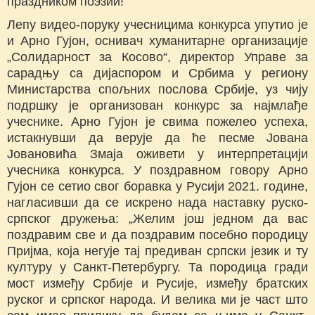
праздником поэзии!“
Лепу видео-поруку учесницима конкурса упутио је
и Арно Гујон, оснивач хуманитарне организације
„Солидарност за Косово“, директор Управе за
сарадњу са дијаспором и Србима у региону
Министарства спољних послова Србије, уз чију
подршку је организован конкурс за најмлађе
учеснике. Арно Гујон је свима пожелео успеха,
истакнувши да верује да ће песме Јована
Јовановића Змаја оживети у интерпретацији
учесника конкурса. У поздравном говору Арно
Гујон се сетио свог боравка у Русији 2021. године,
нагласивши да се искрено нада наставку руско-
српског дружења: „Желим још једном да вас
поздравим све и да поздравим посебно породицу
Пријма, која негује тај предиван српски језик и ту
културу у Санкт-Петербургу. Та породица гради
мост између Србије и Русије, између братских
руског и српског народа. И велика ми је част што