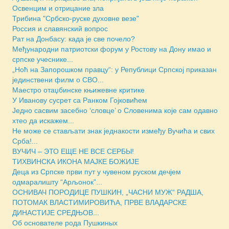
Освенцим и отрицание зла
Трибина "Србско-руске духовне везе"
Россия и славянский вопрос
Рат на Донбасу: када је све почело?
Међународни патриотски форум у Ростову на Дону имао и
српске учеснике...
„Ноћ на Запорошком правцу“: у Републици Српској приказан
јединствени филм о СВО...
Маестро отаџбинске књижевне критике
У Иванову сусрет са Ранком Гојковићем
Једно сасвим засебно ‘словце’ о Словенима које сам одавно
хтео да искажем...
Не може се стављати знак једнакости између Вучића и свих
Срба!...
ВУЧИЧ – ЭТО ЕЩЕ НЕ ВСЕ СЕРБЫ!
ТИХВИНСКА ИКОНА МАЈКЕ БОЖИЈЕ
Деца из Српске први пут у чувеном руском дечјем
одмаралишту “Арљонок”...
ОСНИВАЧ ПОРОДИЦЕ ПУШКИН, „ЧАСНИ МУЖ“ РАДША,
ПОТОМАК ВЛАСТИМИРОВИЋА, ПРВЕ ВЛАДАРСКЕ
ДИНАСТИЈЕ СРЕДЊОВ...
Об основателе рода Пушкиных