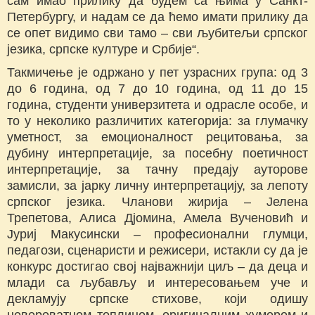
сам имао прилику да будем са њима у Санкт-
Петербургу, и надам се да ћемо имати прилику да
се опет видимо сви тамо – сви љубитељи српског
језика, српске културе и Србије“.
Такмичење је одржано у пет узрасних група: од 3
до 6 година, од 7 до 10 година, од 11 до 15
година, студенти универзитета и одрасле особе, и
то у неколико различитих категорија: за глумачку
уметност, за емоционалност рецитовања, за
дубину интерпретације, за посебну поетичност
интерпретације, за тачну предају ауторове
замисли, за јарку личну интерпретацију, за лепоту
српског језика. Чланови жирија – Јелена
Трепетова, Алиса Дјомина, Амела Вученовић и
Јуриј Макусински – професионални глумци,
педагози, сценаристи и режисери, истакли су да је
конкурс достигао свој најважнији циљ – да деца и
млади са љубављу и интересовањем уче и
декламују српске стихове, који одишу