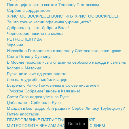
Промоција књиге о светом Теофану Полтавском
Сербия в сердце моем
ХРИСТОС ВОСКРЕСЕ! ВОИСТИНУ ХРИСТОС ВОСКРЕСЕ!
Зашто толико касни офанзива укронациста?
Доброволец – это Добро и Воля!
Черногория: «шило на мыло»
РЕТРОСПЕКТИВА
Украјина
Изложба о Романовима отворена у Светосавској сали цркве
Свете Петке у Сурчину...
В Москве помолились о спасении сербского народа и святынь
Косово и Метохии...
Руско дете јаче од укронациста
Лов на људе због мобилизације
Встреча с Ранко Гойковичем в Союзе писателей
"Русское Собрание" вновь в Калязине!
Свети Сава надахнуће и за Русе
Џаба паре - Срби воле Русе
Майдан в Белграде. Или рады ли Сербы Ляпису Трубецкому?
Путём апостасии
ПРАВОСЛАВНЫЕ ПАТРИОТЫ ПОЗДРАВЛЯЮТ
Go to top
МИТРОПОЛИТА ВЕНИАМИНА (ПУШКАРЯ) С ДНЕМ