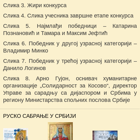
Слика 3. Жири конкурса
Слика 4. Слика учесника завршне етапе конкурса
Слика 5. Најмлађи победници – Катарина
Познановић и Тамара и Максим Јефтић
Слика 6. Победник у другој узрасној категорији –
Владимир Минко
Слика 7. Победник у трећој узрасној категорији –
Данило Логинов
Слика 8. Арно Гујон, оснивач хуманитарне
организације „Солидарност за Косово“, директор
Управе за сарадњу са дијаспором и Србима у
региону Министарства спољних послова Србије
РУСКО САБРАЊЕ У СРБИЈИ