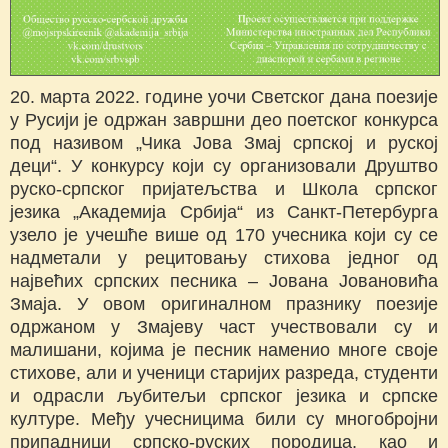
20. марта 2022. године уочи Светског дана поезије
у Русији је одржан завршни део поетског конкурса
под називом „Чика Јова Змај српској и руској
деци“. У конкурсу који су организовали Друштво
руско-српског пријатељства и Школа српског
језика „Академија Србија“ из Санкт-Петербурга
узело је учешће више од 170 учесника који су се
надметали у рецитовању стихова једног од
највећих српских песника – Јована Јовановића
Змаја. У овом оригиналном празнику поезије
одржаном у Змајеву част учествовали су и
малишани, којима је песник наменио многе своје
стихове, али и ученици старијих разреда, студенти
и одрасли љубитељи српског језика и српске
културе. Међу учесницима били су многобројни
припадници српско-руских породица, као и