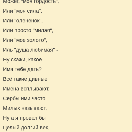
Может, "моя гордость",
Или "моя сила",
Или "олененок",
Или просто "милая",
Или "мое золото",
Иль "душа любимая" -
Ну скажи, какое
Имя тебе дать?
Всё такие дивные
Имена всплывают,
Сербы ими часто
Милых называют,
Ну а я провел бы
Целый долгий век,