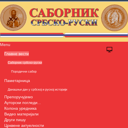
Menu
Главне вести
Саборник србско-руски
Породични сабор
Паметарница
Данашњи дан у србској и руској историји
Препоручујемо
Ауторски погледи...
Колона уредника
Видео материјали
Други пишу
Црквене актуелности