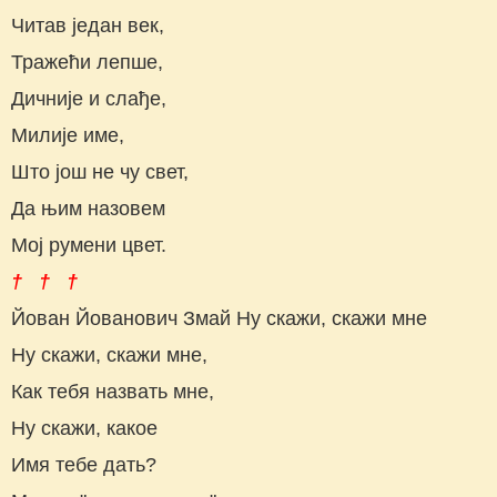
Читав један век,
Тражећи лепше,
Дичније и слађе,
Милије име,
Што још не чу свет,
Да њим назовем
Мој румени цвет.
† † †
Йован Йованович Змай Ну скажи, скажи мне
Ну скажи, скажи мне,
Как тебя назвать мне,
Ну скажи, какое
Имя тебе дать?