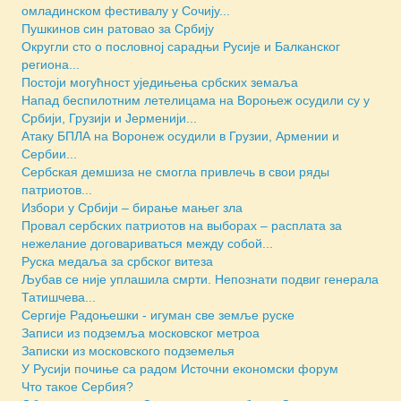
омладинском фестивалу у Сочију...
Пушкинов син ратовао за Србију
Округли сто о пословној сарадњи Русије и Балканског
региона...
Постоји могућност уједињења србских земаља
Напад беспилотним летелицама на Вороњеж осудили су у
Србији, Грузији и Јерменији...
Атаку БПЛА на Воронеж осудили в Грузии, Армении и
Сербии...
Сербская демшиза не смогла привлечь в свои ряды
патриотов...
Избори у Србији – бирање мањег зла
Провал сербских патриотов на выборах – расплата за
нежелание договариваться между собой...
Руска медаља за србског витеза
Љубав се није уплашила смрти. Непознати подвиг генерала
Татишчева...
Сергије Радоњешки - игуман све земље руске
Записи из подземља московског метроа
Зaписки из московского подземелья
У Русији почиње са радом Источни економски форум
Что такое Сербия?