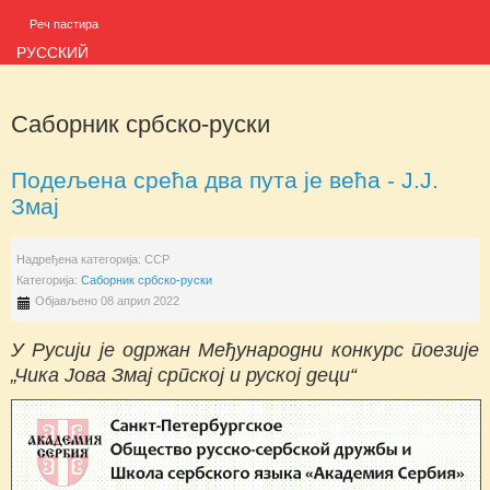
Реч пастира
РУССКИЙ
Саборник србско-руски
Подељена срећа два пута је већа - Ј.Ј.
Змај
Надређена категорија:
ССР
Категорија:
Саборник србско-руски
Објављено 08 април 2022
У Русији је одржан Међународни конкурс поезије
„Чика Јова Змај српској и руској деци“