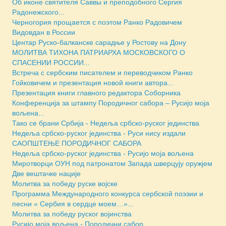
Об иконе святителя Саввы и преподобного Сергия
Радонежского...
Черногория прощается с поэтом Ранко Радовичем
Видовдан в России
Центар Руско-балканске сарадње у Ростову на Дону
МОЛИТВА ТИХОНА ПАТРИАРХА МОСКОВСКОГО О
СПАСЕНИИ РОССИИ...
Встреча с сербским писателем и переводчиком Ранко
Гойковичем и презентация новой книги автора...
Презентация книги главного редактора Соборника
Конференција за штампу Породичног сабора – Русијо моја
вољена...
Тако се брани Србија - Недеља србско-руског јединства
Недеља србско-руског јединства - Руси нису издали
САОПШТЕЊЕ ПОРОДИЧНОГ САБОРА
Недеља србско-руског јединства - Русијо моја вољена
Миротворци ОУН под патронатом Запада шверцују оружјем
Две вештачке нације
Молитва за победу руске војске
Программа Международного конкурса сербской поэзии и
песни « Сербия в сердце моем…»...
Молитва за победу руског војинства
Русијо моја вољена - Породични сабор