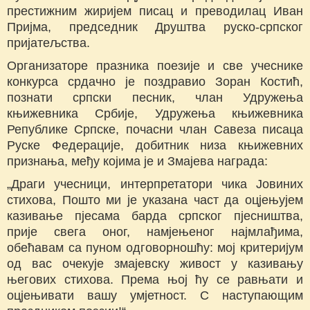
престижним жиријем писац и преводилац Иван
Пријма, председник Друштва руско-српског
пријатељства.
Организаторе празника поезије и све учеснике
конкурса срдачно је поздравио Зоран Костић,
познати српски песник, члан Удружења
књижевника Србије, Удружења књижевника
Републике Српске, почасни члан Савеза писаца
Руске Федерације, добитник низа књижевних
признања, међу којима је и Змајева награда:
„Драги учесници, интерпретатори чика Јовиних
стихова, Пошто ми је указана част да оцјењујем
казивање пјесама барда српског пјесништва,
прије свега оног, намjењеног најмлађима,
обећавам са пуном одговорношћу: мој критеријум
од вас очекује змајевску живост у казивању
његових стихова. Према њој ћу се равњати и
оцјењивати вашу умјетност. С наступающим