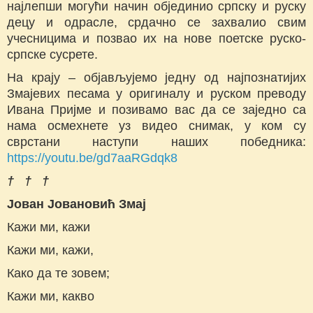
најлепши могући начин објединио српску и руску
децу и одрасле, срдачно се захвалио свим
учесницима и позвао их на нове поетске руско-
српске сусрете.
На крају – објављујемо једну од најпознатијих
Змајевих песама у оригиналу и руском преводу
Ивана Пријме и позивамо вас да се заједно са
нама осмехнете уз видео снимак, у ком су
сврстани наступи наших победника:
https://youtu.be/gd7aaRGdqk8
† † †
Јован Јовановић Змај
Кажи ми, кажи
Кажи ми, кажи,
Како да те зовем;
Кажи ми, какво