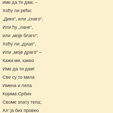
име да ти дам, –
Хоћу ли рећи:
„Дико“, или „снаго“,
Или ћу „лане“,
или „моје благо“;
Хоћу ли „душо“,
Или „моје драго“ –
Кажи ми, какво
Име да ти дам!
Све су то мила
Имена и лепа
Којима Србин
Своме злату тепа;
Ал’ ја бих провео