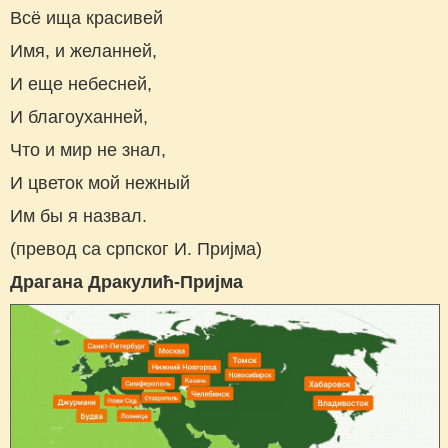
Всё ища красивей
Имя, и желанней,
И еще небесней,
И благоуханней,
Что и мир не знал,
И цветок мой нежный
Им бы я назвал.
(превод са српског И. Пријма)
Драгана Дракулић-Пријма