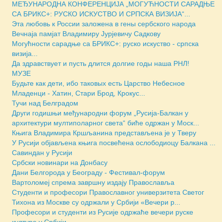
МЕЂУНАРОДНА КОНФЕРЕНЦИЈА „МОГУЋНОСТИ САРАДЊЕ
СА БРИКС+: РУСКО ИСКУСТВО И СРПСКА ВИЗИЈА“...
Эта любовь к России заложена в гены сербского народа
Вечнаја памјат Владимиру Јурјевичу Садкову
Могућности сарадње са БРИКС+: руско искуство - српска
визија...
Да здравствует и пусть длится долгие годы наша РНЛ!
МУЗЕ
Будьте как дети, ибо таковых есть Царство Небесное
Младенци - Хатин, Стари Брод, Крокус...
Тучи над Белградом
Други годишњи међународни форум „Русија-Балкан у
архитектури мултиполарног света“ биће одржан у Моск...
Књига Владимира Кршљанина представљена је у Тверу
У Русији објављена књига посвећена ослободиоцу Балкана ...
Савиндан у Русији
Србски новинари на Донбасу
Дани Белгорода у Београду - Фестивал-форум
Вартоломеј спрема завршну издају Православља
Студенти и професори Православног универзитета Светог
Тихона из Москве су одржали у Србији «Вечери р...
Професори и студенти из Русије одржаће вечери руске