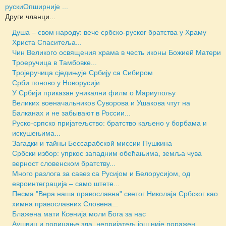
руски
Опширније ...
Други чланци...
Душа – свом народу: вече србско-руског братства у Храму
Христа Спаситеља...
Чин Великого освящения храма в честь иконы Божией Матери
Троеручица в Тамбовке...
Тројеручица сједињује Србију са Сибиром
Срби поново у Новорусији
У Србији приказан уникални филм о Мариупољу
Великих военачальников Суворова и Ушакова чтут на
Балканах и не забывают в России...
Руско-српско пријатељство: братство каљено у борбама и
искушењима...
Загадки и тайны Бессарабской миссии Пушкина
Србски избор: упркос западним обећањима, земља чува
верност словенском братству...
Много разлога за савез са Русијом и Белорусијом, од
евроинтеграција – само штете...
Песма "Вера наша православна" светог Николаја Србског као
химна православних Словена...
Блажена мати Ксенија моли Бога за нас
Аушвиц и порицање зла, непријатељ још није поражен