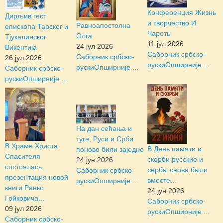
Конференция Жизнь
Дирљив гест
и творчество И.
Равноапостолна
епископа Тарског и
Чароты
Олга
Тјукалинског
11 јул 2026
24 јул 2026
Викентија
Саборник србско-
Саборник србско-
26 јул 2026
руски
Опширније ...
руски
Опширније ...
Саборник србско-
руски
Опширније ...
На дан сећања и
туге, Руси и Срби
В Храме Христа
В День памяти и
поново били заједно
Спасителя
скорби русские и
24 јун 2026
состоялась
сербы снова были
Саборник србско-
презентация новой
вместе...
руски
Опширније ...
книги Ранко
24 јун 2026
Гойковича...
Саборник србско-
09 јул 2026
руски
Опширније ...
Саборник србско-