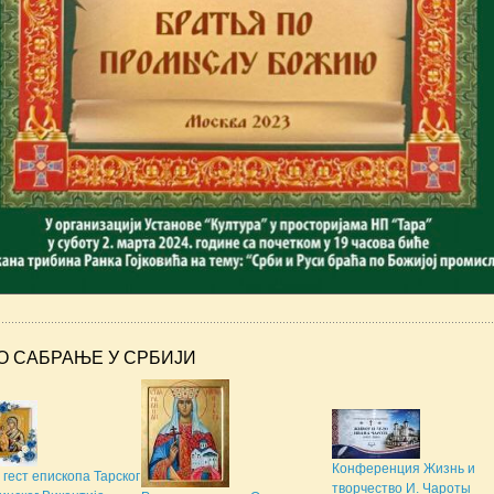
О САБРАЊЕ У СРБИЈИ
Конференция Жизнь и
гест епископа Тарског
творчество И. Чароты