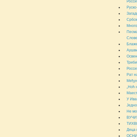
России
Руско
Загад
Србск
Много
Песма
Слове
Блаже
Аушви
Освен
Триби
Росси
Рат н
Међун
„Ноћ 
Маест
У Ива
Једно
Не мо
ВУЧИ
ТИХВ
Деца 
ОСНИ