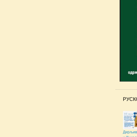
РУСК
Дирљив 