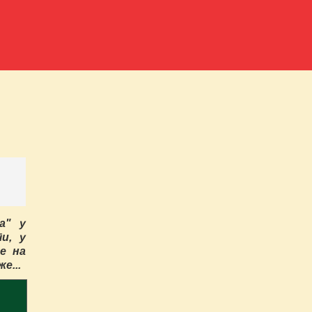
а" у
и, у
е на
е...