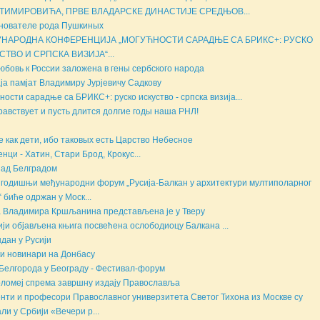
ТИМИРОВИЋА, ПРВЕ ВЛАДАРСКЕ ДИНАСТИЈЕ СРЕДЊОВ...
нователе рода Пушкиных
НАРОДНА КОНФЕРЕНЦИЈА „МОГУЋНОСТИ САРАДЊЕ СА БРИКС+: РУСКО
СТВО И СРПСКА ВИЗИЈА“...
юбовь к России заложена в гены сербского народа
ја памјат Владимиру Јурјевичу Садкову
ности сарадње са БРИКС+: руско искуство - српска визија...
равствует и пусть длится долгие годы наша РНЛ!
е как дети, ибо таковых есть Царство Небесное
нци - Хатин, Стари Брод, Крокус...
над Белградом
 годишњи међународни форум „Русија-Балкан у архитектури мултиполарног
“ биће одржан у Моск...
 Владимира Кршљанина представљена је у Тверу
ији објављена књига посвећена ослободиоцу Балкана ...
дан у Русији
и новинари на Донбасу
Белгорода у Београду - Фестивал-форум
ломеј спрема завршну издају Православља
нти и професори Православног универзитета Светог Тихона из Москве су
ли у Србији «Вечери р...