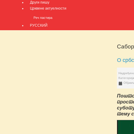
Други пишу
Црквене актуелности
Реч пастира
РУССКИЙ
Сабор
О србс
Надређена
Категориј
Објављ
Пошто
прост
субот
тему с