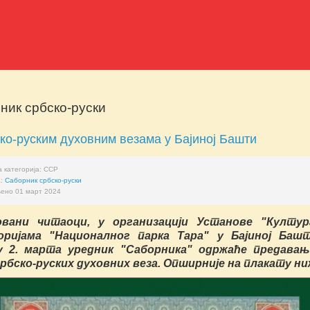
ник србско-руски
ко-руским духовним везама у Бајиној Башти
 категорија:
ССР
а:
Саборник србско-руски
ено 01 март 2024
вани читаоци, у организацији Установе "Култур
оријама "Националног парка Тара" у Бајиној Башт
у 2. марта уредник "Саборника" одржаће предавањ
рбско-руских духовних веза. Опширније на плакату ниж