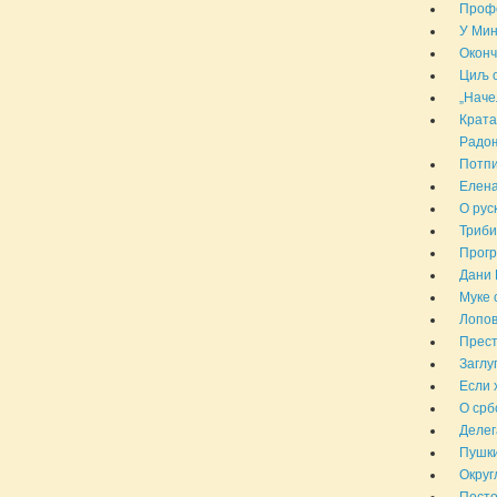
Профе
У Мин
Оконч
Циљ о
„Наче
Крата
Радоњ
Потпи
Елена
О рус
Триби
Прогр
Дани 
Муке 
Лопов
Прест
Заглу
Если 
О срб
Делег
Пушки
Округ