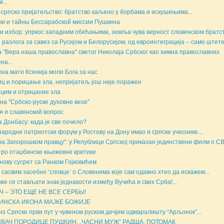
...
-српско пријатељство: братство каљено у борбама и искушењима...
ки и тайны Бессарабской миссии Пушкина
и избор: упркос западним обећањима, земља чува верност словенском братств
 разлога за савез са Русијом и Белорусијом, од евроинтеграција – само штете.
 "Вера наша православна" светог Николаја Србског као химна православних
на...
на мати Ксенија моли Бога за нас
ц и порицање зла, непријатељ још није поражен
цим и отрицание зла
на "Србско-руске духовне везе"
я и славянский вопрос
а Донбасу: када је све почело?
ародни патриотски форум у Ростову на Дону имао и српске учеснике...
на Запорошком правцу“: у Републици Српској приказан јединствени филм о СВ
ро отаџбинске књижевне критике
нову сусрет са Ранком Гојковићем
 сасвим засебно ‘словце’ о Словенима које сам одавно хтео да искажем...
же се стављати знак једнакости између Вучића и свих Срба!...
Ч – ЭТО ЕЩЕ НЕ ВСЕ СЕРБЫ!
ИНСКА ИКОНА МАЈКЕ БОЖИЈЕ
из Српске први пут у чувеном руском дечјем одмаралишту “Арљонок”...
ВАЧ ПОРОДИЦЕ ПУШКИН, „ЧАСНИ МУЖ“ РАДША, ПОТОМАК