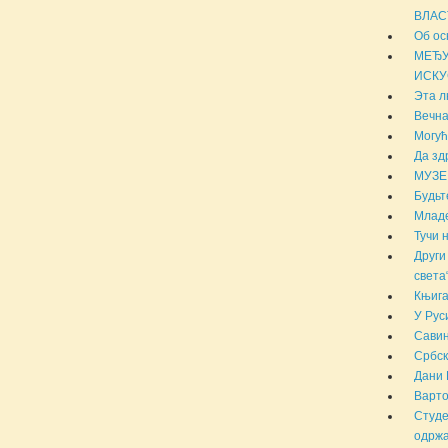
ВЛАС
Об ос
МЕЂУ
ИСКУ
Эта л
Вечна
Могућ
Да зд
МУЗЕ
Будьт
Младе
Тучи 
Други
света
Књига
У Рус
Савин
Србск
Дани 
Варто
Студе
одржа