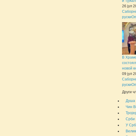
и Тјука
26 јул 
Саборни
руски
Оп
В Храм
состоял
новой к
09 јул 
Саборни
руски
Оп
Други чл
Душа 
Чин В
Троје
Срби 
У Срб
Велик