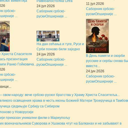
линског Викентија
Равноапостолна Олга
11 јул 2026
2026
24 јул 2026
Саборник србско-
к србско-
Саборник србско-
руски
Опширније ...
ширније ...
руски
Опширније ...
На дан сећања и туге, Руси и
Срби поново били заједно
е Христа Спасителя
24 јун 2026
В День памяти и скорби
ась презентация
Саборник србско-
русские и сербы снова б
ниги Ранко Гойковича...
руски
Опширније ...
вместе...
2026
24 јун 2026
к србско-
Саборник србско-
ширније ...
руски
Опширније ...
анци...
– свом народу: вече србско-руског братства у Храму Христа Спаситеља...
еликого освящения храма в честь иконы Божией Матери Троеручица в Тамбовк
ручица сједињује Србију са Сибиром
поново у Новорусији
ији приказан уникални филм о Мариупољу
их военачальников Суворова и Ушакова чтут на Балканах и не забывают в