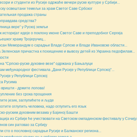
сори и студенти из Русије одржаће вечери руске културе у Србији...
ску освештани темељи за храм Светог Саве Србског
ательная продажа страны
правдава средства?
лница вере“ у Руској земљи
к историјат идеје о поклону иконе Светог Саве и преподобног Сергија
ешког храму Тројеручиц...
сан Меморандум о сарадњи Владе Српске и Владе Ивановске области...
 Зеленская причастна к похищению и вывозу детей из Украина педофилам...
кости
на "Српско-руске духовне везе" одржана у Бањалуци
ам међународног фестивала „Дани Русије у Републици Српској“...
Русије у Републици Српској
са Русима
 вришти - држите лопова!
упление без срока прощения
пите језик, заглупићете и људе
хотите оглупить человека, надо оглупить его язык
ско-руским духовним везама у Бајиној Башти
ација из Србије ће учествовати на Светском омладинском фестивалу у Сочију.
нов син ратовао за Србију
ли сто о пословној сарадњи Русије и Балканског региона...