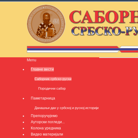
Menu
Главне вести
Саборник србско-руски
Породични сабор
Паметарница
Данашњи дан у србској и руској историји
Препоручујемо
Ауторски погледи...
Колона уредника
Видео материјали