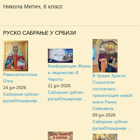
Никола Митич, 6 класс
РУСКО САБРАЊЕ У СРБИЈИ
Конференция Жизнь
и творчество И.
Равноапостолна
В Храме Христа
Чароты
Олга
Спасителя
11 јул 2026
24 јул 2026
состоялась
Саборник србско-
Саборник србско-
презентация новой
руски
Опширније ...
руски
Опширније ...
книги Ранко
Гойковича...
09 јул 2026
Саборник србско-
руски
Опширније ...