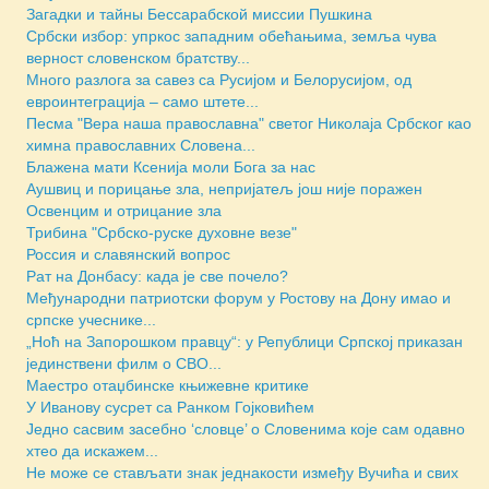
Загадки и тайны Бессарабской миссии Пушкина
Србски избор: упркос западним обећањима, земља чува
верност словенском братству...
Много разлога за савез са Русијом и Белорусијом, од
евроинтеграција – само штете...
Песма "Вера наша православна" светог Николаја Србског као
химна православних Словена...
Блажена мати Ксенија моли Бога за нас
Аушвиц и порицање зла, непријатељ још није поражен
Освенцим и отрицание зла
Трибина "Србско-руске духовне везе"
Россия и славянский вопрос
Рат на Донбасу: када је све почело?
Међународни патриотски форум у Ростову на Дону имао и
српске учеснике...
„Ноћ на Запорошком правцу“: у Републици Српској приказан
јединствени филм о СВО...
Маестро отаџбинске књижевне критике
У Иванову сусрет са Ранком Гојковићем
Једно сасвим засебно ‘словце’ о Словенима које сам одавно
хтео да искажем...
Не може се стављати знак једнакости између Вучића и свих