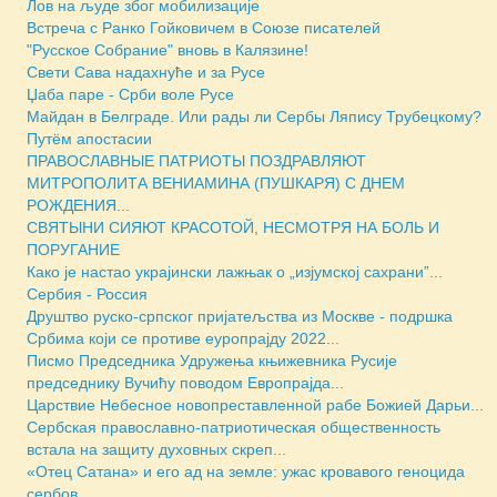
Лов на људе због мобилизације
Встреча с Ранко Гойковичем в Союзе писателей
"Русское Собрание" вновь в Калязине!
Свети Сава надахнуће и за Русе
Џаба паре - Срби воле Русе
Майдан в Белграде. Или рады ли Сербы Ляпису Трубецкому?
Путём апостасии
ПРАВОСЛАВНЫЕ ПАТРИОТЫ ПОЗДРАВЛЯЮТ
МИТРОПОЛИТА ВЕНИАМИНА (ПУШКАРЯ) С ДНЕМ
РОЖДЕНИЯ...
СВЯТЫНИ СИЯЮТ КРАСОТОЙ, НЕСМОТРЯ НА БОЛЬ И
ПОРУГАНИЕ
Како је настао украјински лажњак о „изјумској сахрани”...
Сербия - Россия
Друштво руско-српског пријатељства из Москве - подршка
Србима који се противе eуропрајду 2022...
Писмо Председника Удружења књижевника Русије
председнику Вучићу поводом Европрајда...
Царствие Небесное новопреставленной рабе Божией Дарьи...
Сербская православно-патриотическая общественность
встала на защиту духовных скреп...
«Отец Сатана» и его ад на земле: ужас кровавого геноцида
сербов...