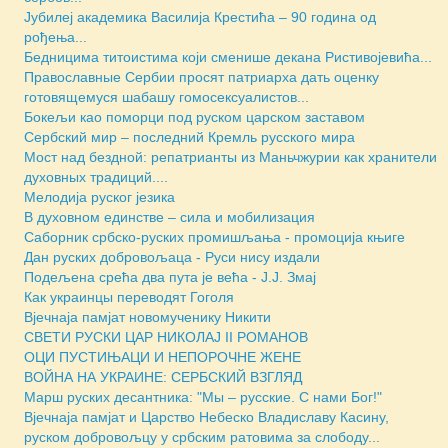
Јубилеј академика Василија Крестића – 90 година од
рођења...
Бедницима титоистима који сменише декана Ристивојевића...
Православные Сербии просят патриарха дать оценку
готовящемуся шабашу гомосексуалистов...
Бокељи као поморци под руском царском заставом
Сербский мир – последний Кремль русского мира
Мост над бездной: репатрианты из Маньчжурии как хранители
духовных традиций....
Мелодија руског језика
В духовном единстве – сила и мобилизация
Саборник србско-руских промишљања - промоција књиге
Дан руских добровољаца - Руси нису издали
Подељена срећа два пута је већа - Ј.Ј. Змај
Как украинцы переводят Гоголя
Вјечнаја памјат новомученику Никити
СВЕТИ РУСКИ ЦАР НИКОЛАЈ II РОМАНОВ
ОЦИ ПУСТИЊАЦИ И НЕПОРОЧНЕ ЖЕНЕ
ВОЙНА НА УКРАИНЕ: СЕРБСКИЙ ВЗГЛЯД
Марш руских десантника: "Мы – русские. С нами Бог!"
Вјечнаја памјат и Царство Небеско Владиславу Касину,
руском добровољцу у србским ратовима за слободу...