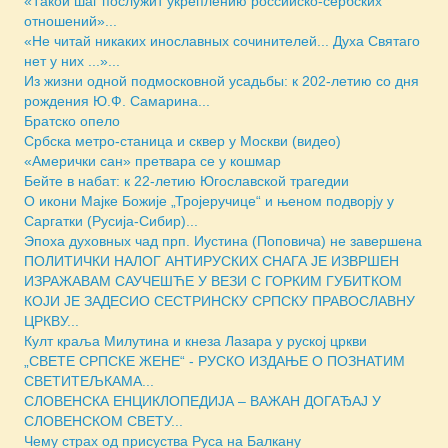
«Такой шаг послужит укреплению российско-сербских
отношений»...
«Не читай никаких инославных сочинителей... Духа Святаго
нет у них ...»...
Из жизни одной подмосковной усадьбы: к 202-летию со дня
рождения Ю.Ф. Самарина...
Братско опело
Србска метро-станица и сквер у Москви (видео)
«Амерички сан» претвара се у кошмар
Бейте в набат: к 22-летию Югославской трагедии
О икони Мајке Божије „Тројеручице“ и њеном подворју у
Саргатки (Русија-Сибир)...
Эпоха духовных чад прп. Иустина (Поповича) не завершена
ПОЛИТИЧКИ НАЛОГ АНТИРУСКИХ СНАГА ЈЕ ИЗВРШЕН
ИЗРАЖАВАМ САУЧЕШЋЕ У ВЕЗИ С ГОРКИМ ГУБИТКОМ
КОЈИ ЈЕ ЗАДЕСИО СЕСТРИНСКУ СРПСКУ ПРАВОСЛАВНУ
ЦРКВУ...
Култ краља Милутина и кнеза Лазара у руској цркви
„СВЕТЕ СРПСКЕ ЖЕНЕ“ - РУСКО ИЗДАЊЕ О ПОЗНАТИМ
СВЕТИТЕЉКАМА...
СЛОВЕНСКА ЕНЦИКЛОПЕДИЈА – ВАЖАН ДОГАЂАЈ У
СЛОВЕНСКОМ СВЕТУ...
Чему страх од присуства Руса на Балкану