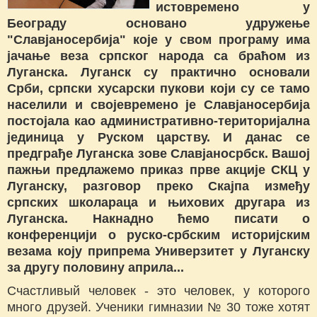
истовремено у
Београду основано удружење
"Славјаносербија" које у свом програму има
јачање веза српског народа са браћом из
Луганска. Луганск су практично основали
Срби, српски хусарски пукови који су се тамо
населили и својевремено је Славјаносербија
постојала као административно-територијална
јединица у Руском царству. И данас се
предграђе Луганска зове Славјаносрбск. Вашој
пажњи предлажемо приказ прве акције СКЦ у
Луганску, разговор преко Скајпа између
српских школараца и њихових другара из
Луганска. Накнадно ћемо писати о
конференцији о руско-србским историјским
везама коју припрема Универзитет у Луганску
за другу половину априла...
Счастливый человек - это человек, у которого
много друзей. Ученики гимназии № 30 тоже хотят