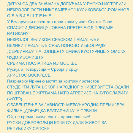
ДАТУМ СА ДВА ЗНАЧАЈНА ДОГАЂАЈА У РУСКОЈ ИСТОРИЈИ
НЕКРОЛОГ ОЛГИ НИКОЛАЈЕВНОЈ КУЛИКОВСКОЈ-РОМАНОВ
О Б А В Ј Е Ш Т Е Њ Е
У Белорусији освештан први храм у част Светог Саве
СПАСИТИ ДЕСНИЦУ ЈОВАНА ПРЕТЕЧЕ ОД ПРЕДАЈЕ
ВАТИКАНУ!
НЕКРОЛОГ ВЕЛИКОМ СРБСКОМ ПРИЈАТЕЉУ
ВЕЛИКИ ПРИЈАТЕЉ СРБА ПОНОВО У БЕОГРАДУ
„СЕРБИРИЈА“ НА КОНЦЕРТУ ЕМИРА КУСТУРИЦЕ У ОМСКУ
ЧУДО У ЗОЧИШТУ
СРБИМА ПОСЛАНИЦА ИЗ МОСКВЕ
Русија и Новорусија – Србија у срцу
ХРИСТОС ВОСКРЕСЕ!
Патриарху Иринею мстят за критику протестов
СТУДЕНТИ ЛУГАЊСКОГ НАРОДНОГ УНИВЕРЗИТЕТА ОДАЛИ
ПОШТОВАЊЕ ЖРТВАМА НАТО АГРЕСИЈЕ НА ЈУГОСЛАВИЈУ
(ФОТО)...
ОБАВЕШТЕЊЕ ЗА ЈАВНОСТ: МЕЂУНАРОДНА ПРЕМИЈЕРА
ФИЛМА „ДОЊЕЦКА ВРАТАРНИЦА“ У СРБИЈИ....
Ой, не время нынче спать, православные!
РУСКИ ДОБРОВОЉЦИ КОЈИ СУ ДАЛИ ЖИВОТ ЗА
РЕПУБЛИКУ СРПСКУ...