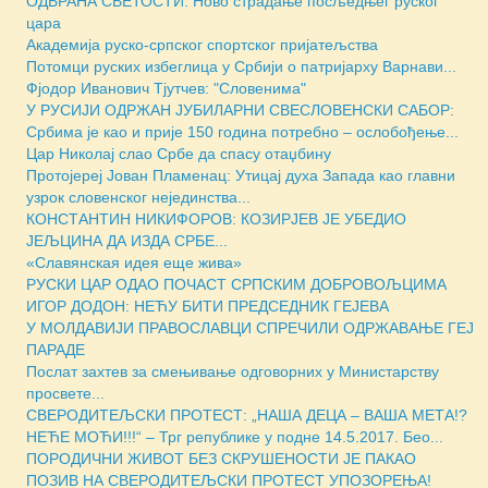
ОДБРАНА СВЕТОСТИ: Ново страдање посљедњег руског
цара
Академија руско-српског спортског пријатељства
Потомци руских избеглица у Србији о патријарху Варнави...
Фјодор Иванович Тјутчев: "Словенима"
У РУСИЈИ ОДРЖАН ЈУБИЛАРНИ СВЕСЛОВЕНСКИ САБОР:
Србима је као и прије 150 година потребно – ослобођење...
Цар Николај слао Србе да спасу отаџбину
Протојереј Јован Пламенац: Утицај духа Запада као главни
узрок словенског нејединства...
КОНСТАНТИН НИКИФОРОВ: КОЗИРЈЕВ ЈЕ УБЕДИО
ЈЕЉЦИНА ДА ИЗДА СРБЕ...
«Славянская идея еще жива»
РУСКИ ЦАР ОДАО ПОЧАСТ СРПСКИМ ДОБРОВОЉЦИМА
ИГОР ДОДОН: НЕЋУ БИТИ ПРЕДСЕДНИК ГЕЈЕВА
У МОЛДАВИЈИ ПРАВОСЛАВЦИ СПРЕЧИЛИ ОДРЖАВАЊЕ ГЕЈ
ПАРАДЕ
Послат захтев за смењивање одговорних у Министарству
просвете...
СВЕРОДИТЕЉСКИ ПРОТЕСТ: „НАША ДЕЦА – ВАША МЕТА!?
НЕЋЕ МОЋИ!!!“ – Трг републике у подне 14.5.2017. Бео...
ПОРОДИЧНИ ЖИВОТ БЕЗ СКРУШЕНОСТИ ЈЕ ПАКАО
ПОЗИВ НА СВЕРОДИТЕЉСКИ ПРОТЕСТ УПОЗОРЕЊА!