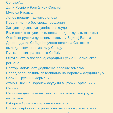
Српској“...
Дани Русије у Републици Српској
Муке са Русима
Лопов вришти - држите лопова!
Преступление без срока прощения
Заглупите језик, заглупићете и људе
Если хотите оглупить человека, надо оглупить его язык
О србско-руским духовним везама у Бајиној Башти
Делегација из Србије ће учествовати на Светском
омладинском фестивалу у Сочију...
Пушкинов син ратовао за Србију
Округли сто о пословној сарадњи Русије и Балканског
региона...
Постоји могућност уједињења србских земаља
Напад беспилотним летелицама на Вороњеж осудили су у
Србији, Грузији и Јерменији...
Атаку БПЛА на Воронеж осудили в Грузии, Армении и
Сербии...
Сербская демшиза не смогла привлечь в свои ряды
патриотов...
Избори у Србији – бирање мањег зла
Провал сербских патриотов на выборах – расплата за