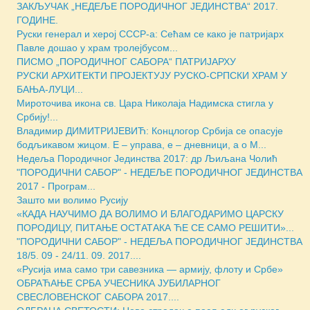
ЗАКЉУЧАК „НЕДЕЉЕ ПОРОДИЧНОГ ЈЕДИНСТВА“ 2017.
ГОДИНЕ.
Руски генерал и херој СССР-а: Сећам се како је патријарх
Павле дошао у храм тролејбусом...
ПИСМО „ПОРОДИЧНОГ САБОРА“ ПАТРИЈАРХУ
РУСКИ АРХИТЕКТИ ПРОЈЕКТУЈУ РУСКО-СРПСКИ ХРАМ У
БАЊА-ЛУЦИ...
Мироточива икона св. Цара Николаја Надимска стигла у
Србију!...
Владимир ДИМИТРИЈЕВИЋ: Концлогор Србија се опасује
бодљикавом жицом. Е – управа, е – дневници, а о М...
Недеља Породичног Јединства 2017: др Љиљана Чолић
"ПОРОДИЧНИ САБОР" - НЕДЕЉE ПОРОДИЧНОГ ЈЕДИНСТВА
2017 - Програм...
Зашто ми волимо Русију
«КАДА НАУЧИМО ДА ВОЛИМО И БЛАГОДАРИМО ЦАРСКУ
ПОРОДИЦУ, ПИТАЊЕ ОСТАТАКА ЋЕ СЕ САМО РЕШИТИ»...
"ПОРОДИЧНИ САБОР" - НЕДЕЉА ПОРОДИЧНОГ ЈЕДИНСТВА
18/5. 09 - 24/11. 09. 2017....
«Русија има само три савезника — армију, флоту и Србе»
ОБРАЋАЊЕ СРБА УЧЕСНИКА ЈУБИЛАРНОГ
СВЕСЛОВЕНСКОГ САБОРА 2017....