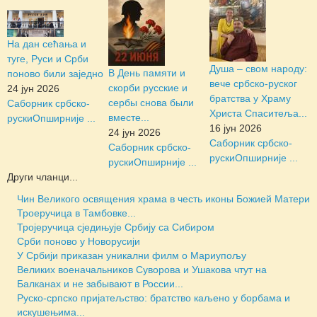
На дан сећања и
туге, Руси и Срби
Душа – свом народу:
В День памяти и
поново били заједно
вече србско-руског
скорби русские и
24 јун 2026
братства у Храму
сербы снова были
Саборник србско-
Христа Спаситеља...
вместе...
руски
Опширније ...
16 јун 2026
24 јун 2026
Саборник србско-
Саборник србско-
руски
Опширније ...
руски
Опширније ...
Други чланци...
Чин Великого освящения храма в честь иконы Божией Матери
Троеручица в Тамбовке...
Тројеручица сједињује Србију са Сибиром
Срби поново у Новорусији
У Србији приказан уникални филм о Мариупољу
Великих военачальников Суворова и Ушакова чтут на
Балканах и не забывают в России...
Руско-српско пријатељство: братство каљено у борбама и
искушењима...