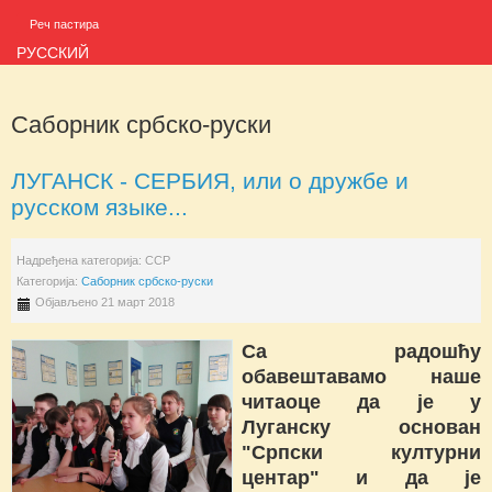
Реч пастира
РУССКИЙ
Саборник србско-руски
ЛУГАНСК - СЕРБИЯ, или о дружбе и
русском языке...
Надређена категорија:
ССР
Категорија:
Саборник србско-руски
Објављено 21 март 2018
Са радошћу
обавештавамо наше
читаоце да је у
Луганску основан
"Српски културни
центар" и да је