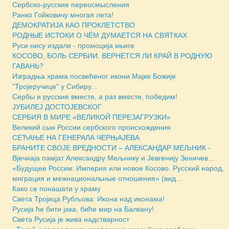
Сербско-русские переосмысления
Ранко Гойковичу многая лета!
ДЕМОКРАТИЈА КАО ПРОКЛЕТСТВО
РОДНЫЕ ИСТОКИ О ЧЁМ ДУМАЕТСЯ НА СВЯТКАХ
Руси нису издали - промоција књиге
КОСОВО, БОЛЬ СЕРБИИ. ВЕРНЕТСЯ ЛИ КРАЙ В РОДНУЮ
ГАВАНЬ?
Изградња храма посвећеног икони Мајке Божије
"Тројеручице" у Сибиру...
Сербы и русские вместе, а раз вместе, победим!
ЈУБИЛЕЈ ДОСТОЈЕВСКОГ
СЕРБИЯ В МИРЕ «ВЕЛИКОЙ ПЕРЕЗАГРУЗКИ»
Великий сын России сербского происхождения
СЕЋАЊЕ НА ГЕНЕРАЛА ЧЕРЊАЈЕВА
БРАНИТЕ СВОЈЕ ВРЕДНОСТИ – АЛЕКСАНДАР МЕЉНИК -
Вјечнаја памјат Александру Мељнику и Јевгенију Зеничев...
«Будущее России: Империя или новое Косово. Русский народ,
миграция и межнациональные отношения» (вид...
Како се понашати у храму
Света Тројица Рубљова: Икона над иконама!
Русија ће бити јака, биће мир на Балкану!
Света Русија је жива надстварност