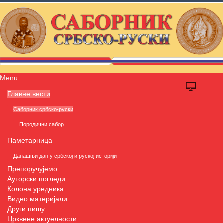
Menu
Главне вести
Саборник србско-руски
Породични сабор
Паметарница
Данашњи дан у србској и руској историји
Препоручујемо
Ауторски погледи...
Колона уредника
Видео материјали
Други пишу
Црквене актуелности