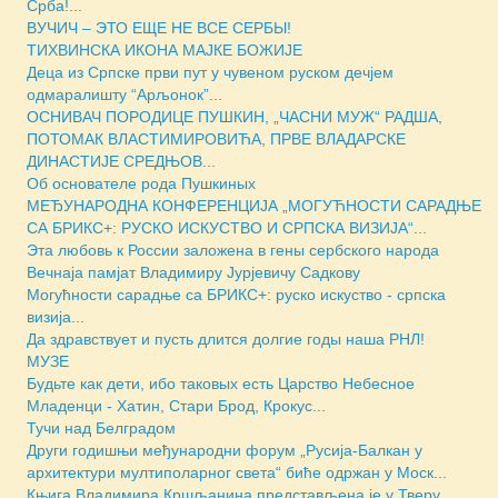
Срба!...
ВУЧИЧ – ЭТО ЕЩЕ НЕ ВСЕ СЕРБЫ!
ТИХВИНСКА ИКОНА МАЈКЕ БОЖИЈЕ
Деца из Српске први пут у чувеном руском дечјем
одмаралишту “Арљонок”...
ОСНИВАЧ ПОРОДИЦЕ ПУШКИН, „ЧАСНИ МУЖ“ РАДША,
ПОТОМАК ВЛАСТИМИРОВИЋА, ПРВЕ ВЛАДАРСКЕ
ДИНАСТИЈЕ СРЕДЊОВ...
Об основателе рода Пушкиных
МЕЂУНАРОДНА КОНФЕРЕНЦИЈА „МОГУЋНОСТИ САРАДЊЕ
СА БРИКС+: РУСКО ИСКУСТВО И СРПСКА ВИЗИЈА“...
Эта любовь к России заложена в гены сербского народа
Вечнаја памјат Владимиру Јурјевичу Садкову
Могућности сарадње са БРИКС+: руско искуство - српска
визија...
Да здравствует и пусть длится долгие годы наша РНЛ!
МУЗЕ
Будьте как дети, ибо таковых есть Царство Небесное
Младенци - Хатин, Стари Брод, Крокус...
Тучи над Белградом
Други годишњи међународни форум „Русија-Балкан у
архитектури мултиполарног света“ биће одржан у Моск...
Књига Владимира Кршљанина представљена је у Тверу