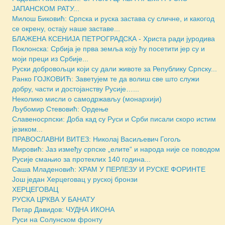
ЈАПАНСКОМ РАТУ...
Милош Биковић: Српска и руска застава су сличне, и какогод
се окрену, остају наше заставе...
БЛАЖЕНА КСЕНИЈА ПЕТРОГРАДСКА - Христа ради јуродива
Поклонска: Србија је прва земља коју ћу посетити јер су и
моји преци из Србије...
Руски добровољци који су дали животе за Републику Српску...
Ранко ГОЈКОВИЋ: Заветујем те да волиш све што служи
добру, части и достојанству Русије…...
Неколико мисли о самодржављу (монархији)
Љубомир Стевовић: Ордење
Славеносрпски: Доба кад су Руси и Срби писали скоро истим
језиком...
ПРАВОСЛАВНИ ВИТЕЗ: Николај Васиљевич Гогољ
Мировић: Јаз између српске „елите“ и народа није се поводом
Русије смањио за протеклих 140 година...
Саша Младеновић: ХРАМ У ПЕРЛЕЗУ И РУСКЕ ФОРИНТЕ
Још један Херцеговац у руској бронзи
ХЕРЦЕГОВАЦ
РУСКА ЦРКВА У БАНАТУ
Петар Давидов: ЧУДНА ИКОНА
Руси на Солунском фронту