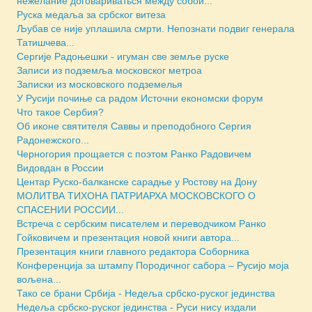
нежелание договариваться между собой...
Руска медаља за србског витеза
Љубав се није уплашила смрти. Непознати подвиг генерала
Татишчева...
Сергије Радоњешки - игуман све земље руске
Записи из подземља московског метроа
Зaписки из московского подземелья
У Русији почиње са радом Источни економски форум
Что такое Сербия?
Об иконе святителя Саввы и преподобного Сергия
Радонежского...
Черногория прощается с поэтом Ранко Радовичем
Видовдан в России
Центар Руско-балканске сарадње у Ростову на Дону
МОЛИТВА ТИХОНА ПАТРИАРХА МОСКОВСКОГО О
СПАСЕНИИ РОССИИ...
Встреча с сербским писателем и переводчиком Ранко
Гойковичем и презентация новой книги автора...
Презентация книги главного редактора Соборника
Конференција за штампу Породичног сабора – Русијо моја
вољена...
Тако се брани Србија - Недеља србско-руског јединства
Недеља србско-руског јединства - Руси нису издали