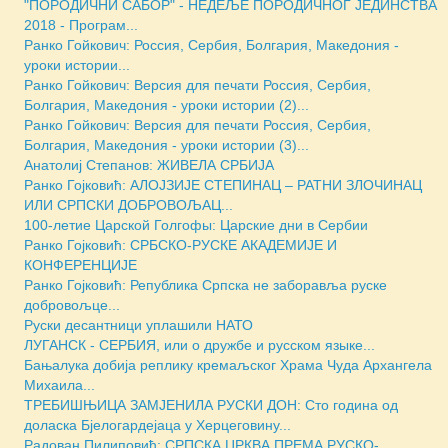
"ПОРОДИЧНИ САБОР" - НЕДЕЉE ПОРОДИЧНОГ ЈЕДИНСТВА
2018 - Програм...
Ранко Гойкович: Россия, Сербия, Болгария, Македония -
уроки истории...
Ранко Гойкович: Версия для печати Россия, Сербия,
Болгария, Македония - уроки истории (2)...
Ранко Гойкович: Версия для печати Россия, Сербия,
Болгария, Македония - уроки истории (3)...
Анатолиј Степанов: ЖИВЕЛА СРБИЈА
Ранко Гојковић: АЛОЈЗИЈЕ СТЕПИНАЦ – РАТНИ ЗЛОЧИНАЦ
ИЛИ СРПСКИ ДОБРОВОЉАЦ...
100-летие Царской Голгофы: Царские дни в Сербии
Ранко Гојковић: СРБСКО-РУСКЕ АКАДЕМИЈЕ И
КОНФЕРЕНЦИЈЕ
Ранко Гојковић: Република Српска не заборавља руске
добровољце...
Руски десантници уплашили НАТО
ЛУГАНСК - СЕРБИЯ, или о дружбе и русском языке...
Бањалука добија реплику кремаљског Храма Чуда Архангела
Михаила...
ТРЕБИШЊИЦА ЗАМЈЕНИЛА РУСКИ ДОН: Сто година од
доласка Бјелогардејаца у Херцеговину...
Радован Пилиповић: СРПСКА ЦРКВА ПРЕМА РУСКО-