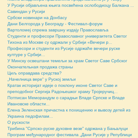
У Русији објављена књига посвећена ослободиоцу Балкана ...
Савиндан у Русији
Србски новинари на Донбасу
Дани Белгорода у Београду - Фестивал-форум
Вартоломеј спрема завршну издају Православља
Студенти и професори Православног универзитета Светог
Тихона из Москве су одржали у Србији «Вечери р...
Професори и студенти из Русије одржаће вечери руске
културе у Србији...
У Минску освештани темељи за храм Светог Саве Србског
Окончательная продажа страны
Циљ оправдава средства?
„Начелница вере“ у Руској земљи
Кратак историјат идеје о поклону иконе Светог Саве и
преподобног Сергија Радоњешког храму Тројеручиц...
Потписан Меморандум о сарадњи Владе Српске и Владе
Ивановске области...
Елена Зеленская причастна к похищению и вывозу детей из
Украина педофилам...
О рускости
Трибина "Српско-руске духовне везе" одржана у Бањалуци
Програм међународног фестивала „Дани Русије у Републици