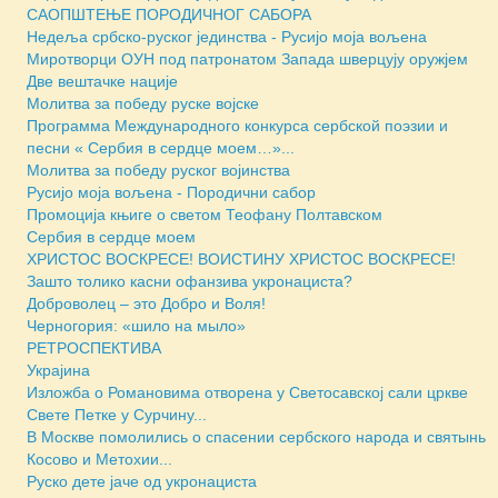
САОПШТЕЊЕ ПОРОДИЧНОГ САБОРА
Недеља србско-руског јединства - Русијо моја вољена
Миротворци ОУН под патронатом Запада шверцују оружјем
Две вештачке нације
Молитва за победу руске војске
Программа Международного конкурса сербской поэзии и
песни « Сербия в сердце моем…»...
Молитва за победу руског војинства
Русијо моја вољена - Породични сабор
Промоција књиге о светом Теофану Полтавском
Сербия в сердце моем
ХРИСТОС ВОСКРЕСЕ! ВОИСТИНУ ХРИСТОС ВОСКРЕСЕ!
Зашто толико касни офанзива укронациста?
Доброволец – это Добро и Воля!
Черногория: «шило на мыло»
РЕТРОСПЕКТИВА
Украјина
Изложба о Романовима отворена у Светосавској сали цркве
Свете Петке у Сурчину...
В Москве помолились о спасении сербского народа и святынь
Косово и Метохии...
Руско дете јаче од укронациста