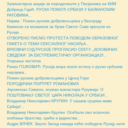
Хуманитарна акција за породилиште у Пасјанима на КИМ
Добрица Гајић: РУСКА ПОМОЋ СРБИЈИ У БАЛКАНСКИМ
РАТОВИМА...
Најава : Помен руским добровољцима у Београду
Камиони са мозаиком за Храм Светог Саве кренули из
Русије...
ОТВОРЕНО ПИСМО ПРОТЕСТА ПОВОДОМ ОБРАЗОВНОГ
ПАКЕТА О ТЕМИ СЕКСУАЛНОГ НАСИЉА...
ВРХОВНИ СУД РУСИЈЕ ПРОГЛАСИО СЕКТУ „ЈЕХОВИНИХ
СВЕДОКА“ ЗА ЕКСТРЕМИСТИЧКУ ОРГАНИЗАЦИЈУ...
Ускршња честитка
Ранко ГОЈКОВИЋ: Русија мора знати истину о руско-србским
херојима...
Помен руским добровољцима у Црној Гори
ПОРОДИЧНИ ПОРТРЕТ РОМАНОВИХ
Јеромонах Симеон, игуман манастира Рукумија: О
ПОШТОВАЊУ СВЕТОГ ЦАРА НИКОЛАЈА У СРБИЈИ...
Владимир Николајевич КРУПИН: У нашим срцима живи
Србија!...
Владимир Николајевич Крупин: Осећали смо исконско
осећање братства, среће и јединства...
Андре ВЛЧЕК: Зашто Запад никада неће победити Русију нити