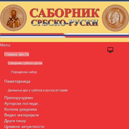
Menu
Главне вести
Саборник србско-руски
Породични сабор
Паметарница
Данашњи дан у србској и руској историји
Препоручујемо
Ауторски погледи...
Колона уредника
Видео материјали
Други пишу
Црквене актуелности