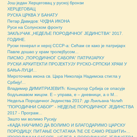
Још један Херцеговац у руској бронзи
ХЕРЦЕГОВАЦ
РУСКА ЦРКВА У БАНАТУ
Петар Давидов: ЧУДНА ИКОНА
Руси на Солунском фронту
ЗАКЉУЧАК „НЕДЕЉЕ ПОРОДИЧНОГ ЈЕДИНСТВА“ 2017.
ГОДИНЕ.
Руски генерал и херој СССР-а: Сећам се како је патријарх
Павле дошао у храм тролејбусом...
ПИСМО „ПОРОДИЧНОГ САБОРА“ ПАТРИЈАРХУ
РУСКИ АРХИТЕКТИ ПРОЈЕКТУЈУ РУСКО-СРПСКИ ХРАМ У
БАЊА-ЛУЦИ...
Мироточива икона св. Цара Николаја Надимска стигла у
Србију!...
Владимир ДИМИТРИЈЕВИЋ: Концлогор Србија се опасује
бодљикавом жицом. Е – управа, е – дневници, а о М...
Недеља Породичног Јединства 2017: др Љиљана Чолић
"ПОРОДИЧНИ САБОР" - НЕДЕЉE ПОРОДИЧНОГ ЈЕДИНСТВА
2017 - Програм...
Зашто ми волимо Русију
«КАДА НАУЧИМО ДА ВОЛИМО И БЛАГОДАРИМО ЦАРСКУ
ПОРОДИЦУ, ПИТАЊЕ ОСТАТАКА ЋЕ СЕ САМО РЕШИТИ»...