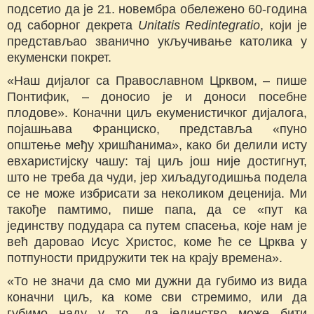
подсетио да је 21. новембра обележено 60-година
од саборног декрета
Unitatis Redintegratio
, који је
представљао званично укључивање католика у
екуменски покрет.
«Наш дијалог са Православном Црквом, – пише
Понтифик, – доносио је и доноси посебне
плодове». Коначни циљ екуменистичког дијалога,
појашњава Франциско, представља «пуно
општење међу хришћанима», како би делили исту
евхаристијску чашу: тај циљ још није достигнут,
што не треба да чуди, јер хиљадугодишња подела
се не може избрисати за неколиком деценија. Ми
такође памтимо, пише папа, да се «пут ка
јединству подудара са путем спасења, које нам је
већ даровао Исус Христос, коме ће се Црква у
потпуности придружити тек на крају времена».
«То не значи да смо ми дужни да губимо из вида
коначни циљ, ка коме сви стремимо, или да
губимо наду у то, да јединство може бити