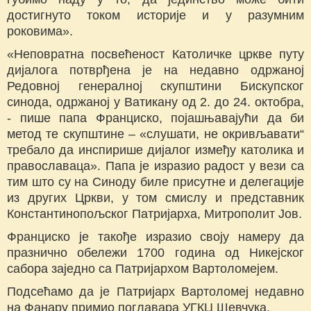
достигнуто током историје и у разумним
роковима».
«Неповратна посвећеност Католичке цркве путу
дијалога потврђена је на недавно одржаној
Редовној генералној скупштини Бискупског
синода, одржаној у Ватикану од 2. до 24. октобра,
- пише папа Франциско, појашњавајући да би
метод те скупштине – «слушати, не окривљавати“
требало да инспирише дијалог између католика и
православаца». Папа је изразио радост у вези са
тим што су на Синоду биле присутне и делегације
из других Цркви, у том смислу и представник
Константинопољског Патријарха, Митрополит Јов.
Франциско је такође изразио своју намеру да
празнично обележи 1700 година од Никејског
сабора заједно са Патријархом Вартоломејем.
Подсећамо да је Патријарх Вартоломеј недавно
на Фанару примио поглавара УГКЦ Шевчука.