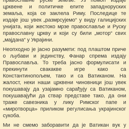
црквене и политичке елите западноруских
земаља, која се заклела Риму. Последице те
издаје још увек „размрсујемо“ у виду галицијских
унијата, који жестоко мрзе православље и Руску
православну цркву и који су били „мотор“ свих
„мајдана“ у Украјини.
Неопходно је јасно разумети: под плаштом приче
о љубави и јединству, Фанар спрема издају
Православља. То треба јасно формулисати и
прекинути свакакве игре како са
Константинопољем, тако и са Ватиканом. На
жалост, неки наши црквени чиновници још увек
покушавају да узајамно сарађују са Ватиканом,
покушавајући да ствар представе тако, да они
траже савезника у лику Римског папе и
«миротворца» приликом регулисања украјинског
сукоба.
Ми не смемо заборавити да је Ватикан вук у