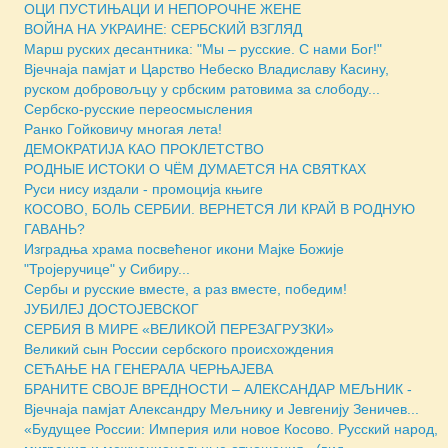
ОЦИ ПУСТИЊАЦИ И НЕПОРОЧНЕ ЖЕНЕ
ВОЙНА НА УКРАИНЕ: СЕРБСКИЙ ВЗГЛЯД
Марш руских десантника: "Мы – русские. С нами Бог!"
Вјечнаја памјат и Царство Небеско Владиславу Касину,
руском добровољцу у србским ратовима за слободу...
Сербско-русские переосмысления
Ранко Гойковичу многая лета!
ДЕМОКРАТИЈА КАО ПРОКЛЕТСТВО
РОДНЫЕ ИСТОКИ О ЧЁМ ДУМАЕТСЯ НА СВЯТКАХ
Руси нису издали - промоција књиге
КОСОВО, БОЛЬ СЕРБИИ. ВЕРНЕТСЯ ЛИ КРАЙ В РОДНУЮ
ГАВАНЬ?
Изградња храма посвећеног икони Мајке Божије
"Тројеручице" у Сибиру...
Сербы и русские вместе, а раз вместе, победим!
ЈУБИЛЕЈ ДОСТОЈЕВСКОГ
СЕРБИЯ В МИРЕ «ВЕЛИКОЙ ПЕРЕЗАГРУЗКИ»
Великий сын России сербского происхождения
СЕЋАЊЕ НА ГЕНЕРАЛА ЧЕРЊАЈЕВА
БРАНИТЕ СВОЈЕ ВРЕДНОСТИ – АЛЕКСАНДАР МЕЉНИК -
Вјечнаја памјат Александру Мељнику и Јевгенију Зеничев...
«Будущее России: Империя или новое Косово. Русский народ,