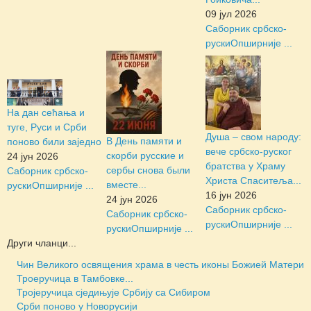
09 јул 2026
Саборник србско-
руски
Опширније ...
На дан сећања и
туге, Руси и Срби
Душа – свом народу:
В День памяти и
поново били заједно
вече србско-руског
скорби русские и
24 јун 2026
братства у Храму
сербы снова были
Саборник србско-
Христа Спаситеља...
вместе...
руски
Опширније ...
16 јун 2026
24 јун 2026
Саборник србско-
Саборник србско-
руски
Опширније ...
руски
Опширније ...
Други чланци...
Чин Великого освящения храма в честь иконы Божией Матери
Троеручица в Тамбовке...
Тројеручица сједињује Србију са Сибиром
Срби поново у Новорусији