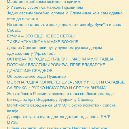
Маестро отаџбинске књижевне критике
У Иванову сусрет са Ранком Гојковићем
Једно сасвим засебно ‘словце’ о Словенима које сам одавно
хтео да искажем...
Не може се стављати знак једнакости између Вучића и свих
Срба!...
ВУЧИЧ – ЭТО ЕЩЕ НЕ ВСЕ СЕРБЫ!
ТИХВИНСКА ИКОНА МАЈКЕ БОЖИЈЕ
Деца из Српске први пут у чувеном руском дечјем
одмаралишту “Арљонок”...
ОСНИВАЧ ПОРОДИЦЕ ПУШКИН, „ЧАСНИ МУЖ“ РАДША,
ПОТОМАК ВЛАСТИМИРОВИЋА, ПРВЕ ВЛАДАРСКЕ
ДИНАСТИЈЕ СРЕДЊОВ...
Об основателе рода Пушкиных
МЕЂУНАРОДНА КОНФЕРЕНЦИЈА „МОГУЋНОСТИ САРАДЊЕ
СА БРИКС+: РУСКО ИСКУСТВО И СРПСКА ВИЗИЈА“...
Эта любовь к России заложена в гены сербского народа
Вечнаја памјат Владимиру Јурјевичу Садкову
Могућности сарадње са БРИКС+: руско искуство - српска
визија...
Да здравствует и пусть длится долгие годы наша РНЛ!
МУЗЕ
Будьте как дети, ибо таковых есть Царство Небесное