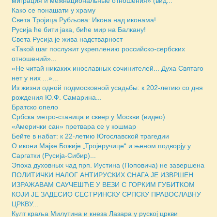
миграция и межнациональные отношения» (вид...
Како се понашати у храму
Света Тројица Рубљова: Икона над иконама!
Русија ће бити јака, биће мир на Балкану!
Света Русија је жива надстварност
«Такой шаг послужит укреплению российско-сербских
отношений»...
«Не читай никаких инославных сочинителей... Духа Святаго
нет у них ...»...
Из жизни одной подмосковной усадьбы: к 202-летию со дня
рождения Ю.Ф. Самарина...
Братско опело
Србска метро-станица и сквер у Москви (видео)
«Амерички сан» претвара се у кошмар
Бейте в набат: к 22-летию Югославской трагедии
О икони Мајке Божије „Тројеручице“ и њеном подворју у
Саргатки (Русија-Сибир)...
Эпоха духовных чад прп. Иустина (Поповича) не завершена
ПОЛИТИЧКИ НАЛОГ АНТИРУСКИХ СНАГА ЈЕ ИЗВРШЕН
ИЗРАЖАВАМ САУЧЕШЋЕ У ВЕЗИ С ГОРКИМ ГУБИТКОМ
КОЈИ ЈЕ ЗАДЕСИО СЕСТРИНСКУ СРПСКУ ПРАВОСЛАВНУ
ЦРКВУ...
Култ краља Милутина и кнеза Лазара у руској цркви