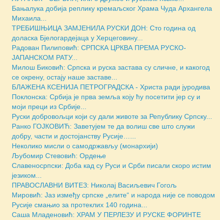
Бањалука добија реплику кремаљског Храма Чуда Архангела
Михаила...
ТРЕБИШЊИЦА ЗАМЈЕНИЛА РУСКИ ДОН: Сто година од
доласка Бјелогардејаца у Херцеговину...
Радован Пилиповић: СРПСКА ЦРКВА ПРЕМА РУСКО-
ЈАПАНСКОМ РАТУ...
Милош Биковић: Српска и руска застава су сличне, и какогод
се окрену, остају наше заставе...
БЛАЖЕНА КСЕНИЈА ПЕТРОГРАДСКА - Христа ради јуродива
Поклонска: Србија је прва земља коју ћу посетити јер су и
моји преци из Србије...
Руски добровољци који су дали животе за Републику Српску...
Ранко ГОЈКОВИЋ: Заветујем те да волиш све што служи
добру, части и достојанству Русије…...
Неколико мисли о самодржављу (монархији)
Љубомир Стевовић: Ордење
Славеносрпски: Доба кад су Руси и Срби писали скоро истим
језиком...
ПРАВОСЛАВНИ ВИТЕЗ: Николај Васиљевич Гогољ
Мировић: Јаз између српске „елите“ и народа није се поводом
Русије смањио за протеклих 140 година...
Саша Младеновић: ХРАМ У ПЕРЛЕЗУ И РУСКЕ ФОРИНТЕ