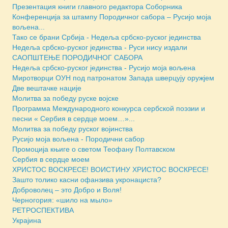
Презентация книги главного редактора Соборника
Конференција за штампу Породичног сабора – Русијо моја
вољена...
Тако се брани Србија - Недеља србско-руског јединства
Недеља србско-руског јединства - Руси нису издали
САОПШТЕЊЕ ПОРОДИЧНОГ САБОРА
Недеља србско-руског јединства - Русијо моја вољена
Миротворци ОУН под патронатом Запада шверцују оружјем
Две вештачке нације
Молитва за победу руске војске
Программа Международного конкурса сербской поэзии и
песни « Сербия в сердце моем…»...
Молитва за победу руског војинства
Русијо моја вољена - Породични сабор
Промоција књиге о светом Теофану Полтавском
Сербия в сердце моем
ХРИСТОС ВОСКРЕСЕ! ВОИСТИНУ ХРИСТОС ВОСКРЕСЕ!
Зашто толико касни офанзива укронациста?
Доброволец – это Добро и Воля!
Черногория: «шило на мыло»
РЕТРОСПЕКТИВА
Украјина