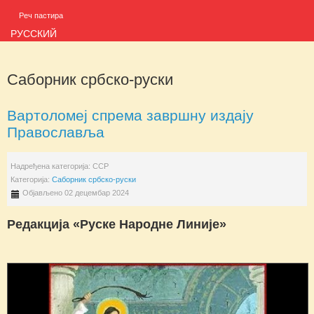
Реч пастира
РУССКИЙ
Саборник србско-руски
Вартоломеј спрема завршну издају
Православља
Надређена категорија:
ССР
Категорија:
Саборник србско-руски
Објављено 02 децембар 2024
Редакција «Руске Народне Линије»