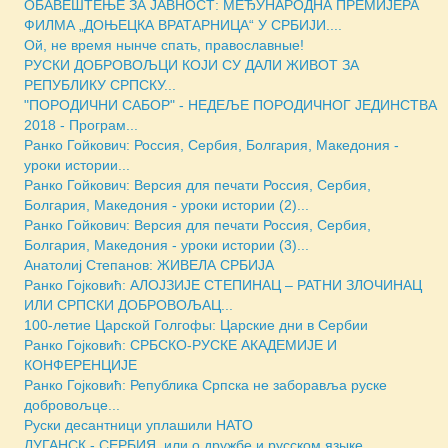
ОБАВЕШТЕЊЕ ЗА ЈАВНОСТ: МЕЂУНАРОДНА ПРЕМИЈЕРА
ФИЛМА „ДОЊЕЦКА ВРАТАРНИЦА“ У СРБИЈИ....
Ой, не время нынче спать, православные!
РУСКИ ДОБРОВОЉЦИ КОЈИ СУ ДАЛИ ЖИВОТ ЗА
РЕПУБЛИКУ СРПСКУ...
"ПОРОДИЧНИ САБОР" - НЕДЕЉE ПОРОДИЧНОГ ЈЕДИНСТВА
2018 - Програм...
Ранко Гойкович: Россия, Сербия, Болгария, Македония -
уроки истории...
Ранко Гойкович: Версия для печати Россия, Сербия,
Болгария, Македония - уроки истории (2)...
Ранко Гойкович: Версия для печати Россия, Сербия,
Болгария, Македония - уроки истории (3)...
Анатолиј Степанов: ЖИВЕЛА СРБИЈА
Ранко Гојковић: АЛОЈЗИЈЕ СТЕПИНАЦ – РАТНИ ЗЛОЧИНАЦ
ИЛИ СРПСКИ ДОБРОВОЉАЦ...
100-летие Царской Голгофы: Царские дни в Сербии
Ранко Гојковић: СРБСКО-РУСКЕ АКАДЕМИЈЕ И
КОНФЕРЕНЦИЈЕ
Ранко Гојковић: Република Српска не заборавља руске
добровољце...
Руски десантници уплашили НАТО
ЛУГАНСК - СЕРБИЯ, или о дружбе и русском языке...