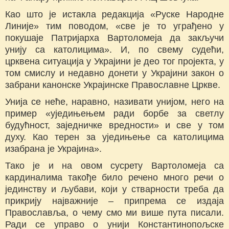
Као што је истакла редакција «Руске Народне
Линије» тим поводом, «све је то уграђено у
покушаје Патријарха Вартоломеја да закључи
унију са католицима». И, по свему судећи,
црквена ситуација у Украјини је део тог пројекта, у
том смислу и недавно донети у Украјини закон о
забрани канонске Украјинске Православне Цркве.
Унија се неће, наравно, називати унијом, него на
пример «уједињењем ради борбе за светлу
будућност, заједничке вредности» и све у том
духу. Као терен за уједињење са католицима
изабрана је Украјина».
Тако је и на овом сусрету Вартоломеја са
кардиналима такође било речено много речи о
јединству и љубави, који у стварности треба да
прикрију најважније – припрема се издаја
Православља, о чему смо ми више пута писали.
Ради се управо о унији Константинопољске