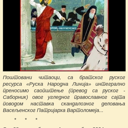
Поштовани читаоци, са братског руског
ресурса «Руска Народна Линија» интегрално
преносимо саопштење (превод са руског -
Саборник) овог угледног православног сајта
поводом наставка скандалозног деловања
Васељенског Патријарха Вартоломеја...
* * *