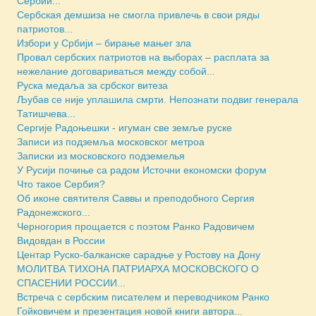
Сербии...
Сербская демшиза не смогла привлечь в свои ряды
патриотов...
Избори у Србији – бирање мањег зла
Провал сербских патриотов на выборах – расплата за
нежелание договариваться между собой...
Руска медаља за србског витеза
Љубав се није уплашила смрти. Непознати подвиг генерала
Татишчева...
Сергије Радоњешки - игуман све земље руске
Записи из подземља московског метроа
Зaписки из московского подземелья
У Русији почиње са радом Источни економски форум
Что такое Сербия?
Об иконе святителя Саввы и преподобного Сергия
Радонежского...
Черногория прощается с поэтом Ранко Радовичем
Видовдан в России
Центар Руско-балканске сарадње у Ростову на Дону
МОЛИТВА ТИХОНА ПАТРИАРХА МОСКОВСКОГО О
СПАСЕНИИ РОССИИ...
Встреча с сербским писателем и переводчиком Ранко
Гойковичем и презентация новой книги автора...