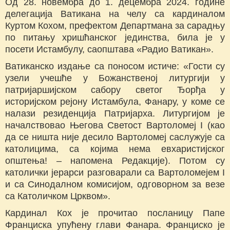
Од 28. новембра до 1. децембра 2024. године
делегација Ватикана на челу са кардиналом
Куртом Кохом, префектом Департмана за сарадњу
по питању хришћанског јединства, била је у
посети Истамбулу, саопштава «Радио Ватикан».
Ватиканско издање са поносом истиче: «Гости су
узели учешће у Божанственој литургији у
патријаршијском сабору светог Ђорђа у
историјском рејону Истамбула, Фанару, у коме се
налази резиденција Патријарха. Литургијом је
началствовао Његова Светост Вартоломеј I (као
да се ништа није десило Вартоломеј саслужује са
католицима, са којима нема евхаристијског
општења! – напомена Редакције). Потом су
католички јерарси разговарали са Вартоломејем I
и са Синодалном комисијом, одговорном за везе
са Католичком Црквом».
Кардинал Кох је прочитао посланицу Папе
Франциска упућену глави Фанара. Франциско је