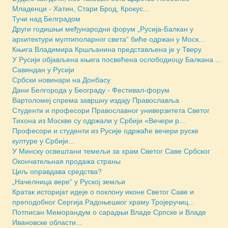
Младенци - Хатин, Стари Брод, Крокус...
Тучи над Белградом
Други годишњи међународни форум „Русија-Балкан у
архитектури мултиполарног света“ биће одржан у Моск...
Књига Владимира Кршљанина представљена је у Тверу
У Русији објављена књига посвећена ослободиоцу Балкана ...
Савиндан у Русији
Србски новинари на Донбасу
Дани Белгорода у Београду - Фестивал-форум
Вартоломеј спрема завршну издају Православља
Студенти и професори Православног универзитета Светог
Тихона из Москве су одржали у Србији «Вечери р...
Професори и студенти из Русије одржаће вечери руске
културе у Србији...
У Минску освештани темељи за храм Светог Саве Србског
Окончательная продажа страны
Циљ оправдава средства?
„Начелница вере“ у Руској земљи
Кратак историјат идеје о поклону иконе Светог Саве и
преподобног Сергија Радоњешког храму Тројеручиц...
Потписан Меморандум о сарадњи Владе Српске и Владе
Ивановске области...