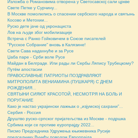
Изложба о Романовима отворена у Светосавској сали цркве
Свете Петке у Сурчину...
В Москве помолились о спасении сербского народа и святынь
Косово и Метохии...
Руско дете јаче од укронациста
Лов на људе због мобилизације
Встреча с Ранко Гойковичем в Союзе писателей
"Русское Собрание" вновь в Калязине!
Свети Сава надахнуће и за Русе
Џаба паре - Срби воле Русе
Майдан в Белграде. Или рады ли Сербы Ляпису Трубецкому?
Путём апостасии
ПРАВОСЛАВНЫЕ ПАТРИОТЫ ПОЗДРАВЛЯЮТ
МИТРОПОЛИТА ВЕНИАМИНА (ПУШКАРЯ) С ДНЕМ
РОЖДЕНИЯ...
СВЯТЫНИ СИЯЮТ КРАСОТОЙ, НЕСМОТРЯ НА БОЛЬ И
ПОРУГАНИЕ
Како је настао украјински лажњак о „изјумској сахрани”...
Сербия - Россия
Друштво руско-српског пријатељства из Москве - подршка
Србима који се противе eуропрајду 2022...
Писмо Председника Удружења књижевника Русије
председнику Вучићу поводом Европрајда...