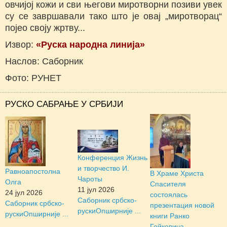
овчијој кожи и сви његови миротворни позиви увек
су се завршавали тако што је овај „миротворац“
појео своју жртву...
Извор:
«Руска народна линија»
Наслов: Саборник
Фото: РУНЕТ
РУСКО САБРАЊЕ У СРБИЈИ
Конференция Жизнь
и творчество И.
Равноапостолна
В Храме Христа
Чароты
Олга
Спасителя
11 јул 2026
24 јул 2026
состоялась
Саборник србско-
Саборник србско-
презентация новой
руски
Опширније ...
руски
Опширније ...
книги Ранко
Гойковича...