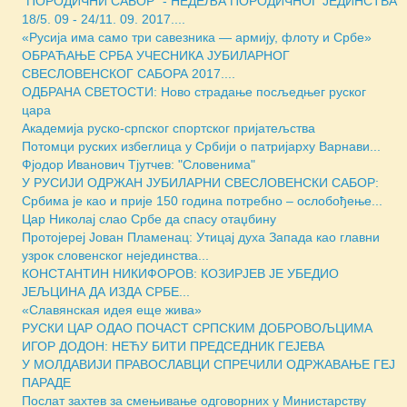
"ПОРОДИЧНИ САБОР" - НЕДЕЉА ПОРОДИЧНОГ ЈЕДИНСТВА
18/5. 09 - 24/11. 09. 2017....
«Русија има само три савезника — армију, флоту и Србе»
ОБРАЋАЊЕ СРБА УЧЕСНИКА ЈУБИЛАРНОГ
СВЕСЛОВЕНСКОГ САБОРА 2017....
ОДБРАНА СВЕТОСТИ: Ново страдање посљедњег руског
цара
Академија руско-српског спортског пријатељства
Потомци руских избеглица у Србији о патријарху Варнави...
Фјодор Иванович Тјутчев: "Словенима"
У РУСИЈИ ОДРЖАН ЈУБИЛАРНИ СВЕСЛОВЕНСКИ САБОР:
Србима је као и прије 150 година потребно – ослобођење...
Цар Николај слао Србе да спасу отаџбину
Протојереј Јован Пламенац: Утицај духа Запада као главни
узрок словенског нејединства...
КОНСТАНТИН НИКИФОРОВ: КОЗИРЈЕВ ЈЕ УБЕДИО
ЈЕЉЦИНА ДА ИЗДА СРБЕ...
«Славянская идея еще жива»
РУСКИ ЦАР ОДАО ПОЧАСТ СРПСКИМ ДОБРОВОЉЦИМА
ИГОР ДОДОН: НЕЋУ БИТИ ПРЕДСЕДНИК ГЕЈЕВА
У МОЛДАВИЈИ ПРАВОСЛАВЦИ СПРЕЧИЛИ ОДРЖАВАЊЕ ГЕЈ
ПАРАДЕ
Послат захтев за смењивање одговорних у Министарству