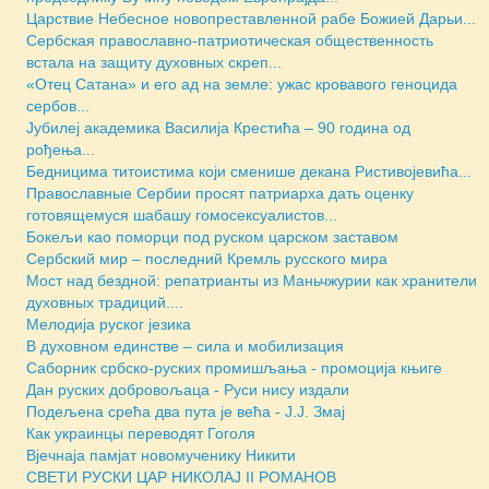
Царствие Небесное новопреставленной рабе Божией Дарьи...
Сербская православно-патриотическая общественность
встала на защиту духовных скреп...
«Отец Сатана» и его ад на земле: ужас кровавого геноцида
сербов...
Јубилеј академика Василија Крестића – 90 година од
рођења...
Бедницима титоистима који сменише декана Ристивојевића...
Православные Сербии просят патриарха дать оценку
готовящемуся шабашу гомосексуалистов...
Бокељи као поморци под руском царском заставом
Сербский мир – последний Кремль русского мира
Мост над бездной: репатрианты из Маньчжурии как хранители
духовных традиций....
Мелодија руског језика
В духовном единстве – сила и мобилизация
Саборник србско-руских промишљања - промоција књиге
Дан руских добровољаца - Руси нису издали
Подељена срећа два пута је већа - Ј.Ј. Змај
Как украинцы переводят Гоголя
Вјечнаја памјат новомученику Никити
СВЕТИ РУСКИ ЦАР НИКОЛАЈ II РОМАНОВ