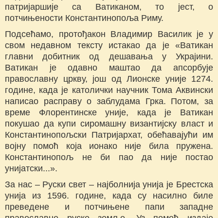
патријаршије са Ватиканом, то јест, о
потчињености Константинопоља Риму.
Подсећамо, протођакон Владимир Василик је у
свом недавном тексту истакао да је «Ватикан
главни добитник од дешавања у Украјини.
Ватикан је одавно маштао да апсорбује
православну цркву, још од Лионске уније 1274.
године, када је католички научник Тома Аквински
написао расправу о заблудама Грка. Потом, за
време Флорентинске уније, када је Ватикан
покушао да купи сиромашну византијску власт и
Константинопољски Патријархат, обећавајући им
војну помоћ која ионако није била пружена.
Константинопољ не би пао да није постао
унијатски...».
За нас – Руски свет – најболнија унија је Брестска
унија из 1596. године, када су насилно биле
преведене и потчињене папи западне
православне руске земље. Уз помоћ издаје