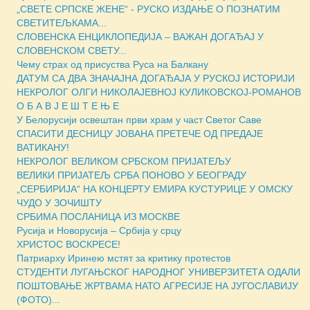
„СВЕТЕ СРПСКЕ ЖЕНЕ“ - РУСКО ИЗДАЊЕ О ПОЗНАТИМ
СВЕТИТЕЉКАМА...
СЛОВЕНСКА ЕНЦИКЛОПЕДИЈА – ВАЖАН ДОГАЂАЈ У
СЛОВЕНСКОМ СВЕТУ...
Чему страх од присуства Руса на Балкану
ДАТУМ СА ДВА ЗНАЧАЈНА ДОГАЂАЈА У РУСКОЈ ИСТОРИЈИ
НЕКРОЛОГ ОЛГИ НИКОЛАЈЕВНОЈ КУЛИКОВСКОЈ-РОМАНОВ
О Б А В Ј Е Ш Т Е Њ Е
У Белорусији освештан први храм у част Светог Саве
СПАСИТИ ДЕСНИЦУ ЈОВАНА ПРЕТЕЧЕ ОД ПРЕДАЈЕ
ВАТИКАНУ!
НЕКРОЛОГ ВЕЛИКОМ СРБСКОМ ПРИЈАТЕЉУ
ВЕЛИКИ ПРИЈАТЕЉ СРБА ПОНОВО У БЕОГРАДУ
„СЕРБИРИЈА“ НА КОНЦЕРТУ ЕМИРА КУСТУРИЦЕ У ОМСКУ
ЧУДО У ЗОЧИШТУ
СРБИМА ПОСЛАНИЦА ИЗ МОСКВЕ
Русија и Новорусија – Србија у срцу
ХРИСТОС ВОСКРЕСЕ!
Патриарху Иринею мстят за критику протестов
СТУДЕНТИ ЛУГАЊСКОГ НАРОДНОГ УНИВЕРЗИТЕТА ОДАЛИ
ПОШТОВАЊЕ ЖРТВАМА НАТО АГРЕСИЈЕ НА ЈУГОСЛАВИЈУ
(ФОТО)...