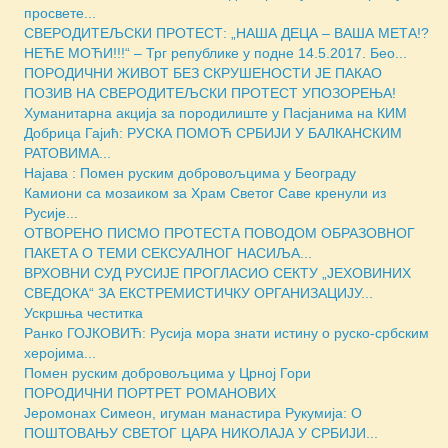
просвете...
СВЕРОДИТЕЉСКИ ПРОТЕСТ: „НАША ДЕЦА – ВАША МЕТА!?
НЕЋЕ МОЋИ!!!“ – Трг републике у подне 14.5.2017. Бео...
ПОРОДИЧНИ ЖИВОТ БЕЗ СКРУШЕНОСТИ ЈЕ ПАКАО
ПОЗИВ НА СВЕРОДИТЕЉСКИ ПРОТЕСТ УПОЗОРЕЊА!
Хуманитарна акција за породилиште у Пасјанима на КИМ
Добрица Гајић: РУСКА ПОМОЋ СРБИЈИ У БАЛКАНСКИМ
РАТОВИМА...
Најава : Помен руским добровољцима у Београду
Камиони са мозаиком за Храм Светог Саве кренули из
Русије...
ОТВОРЕНО ПИСМО ПРОТЕСТА ПОВОДОМ ОБРАЗОВНОГ
ПАКЕТА О ТЕМИ СЕКСУАЛНОГ НАСИЉА...
ВРХОВНИ СУД РУСИЈЕ ПРОГЛАСИО СЕКТУ „ЈЕХОВИНИХ
СВЕДОКА“ ЗА ЕКСТРЕМИСТИЧКУ ОРГАНИЗАЦИЈУ...
Ускршња честитка
Ранко ГОЈКОВИЋ: Русија мора знати истину о руско-србским
херојима...
Помен руским добровољцима у Црној Гори
ПОРОДИЧНИ ПОРТРЕТ РОМАНОВИХ
Јеромонах Симеон, игуман манастира Рукумија: О
ПОШТОВАЊУ СВЕТОГ ЦАРА НИКОЛАЈА У СРБИЈИ...