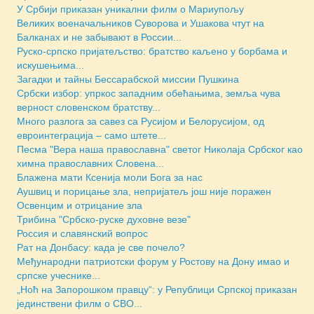
У Србији приказан уникални филм о Мариупољу
Великих военачальников Суворова и Ушакова чтут на
Балканах и не забывают в России...
Руско-српско пријатељство: братство каљено у борбама и
искушењима...
Загадки и тайны Бессарабской миссии Пушкина
Србски избор: упркос западним обећањима, земља чува
верност словенском братству...
Много разлога за савез са Русијом и Белорусијом, од
евроинтеграција – само штете...
Песма "Вера наша православна" светог Николаја Србског као
химна православних Словена...
Блажена мати Ксенија моли Бога за нас
Аушвиц и порицање зла, непријатељ још није поражен
Освенцим и отрицание зла
Трибина "Србско-руске духовне везе"
Россия и славянский вопрос
Рат на Донбасу: када је све почело?
Међународни патриотски форум у Ростову на Дону имао и
српске учеснике...
„Ноћ на Запорошком правцу“: у Републици Српској приказан
јединствени филм о СВО...