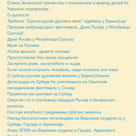
Елена Зеленская причастна к похищению и вывозу детей из
Украина педофилам...
О рускости
Трибина "Српско-руске духовне везе" одржана у Бањалуци
Програм међународног фестивала „Дани Русије у Републици
Српској“...
Дани Русије у Републици Српској
Муке са Русима
Лопов вришти - држите лопова!
Преступление без срока прощения
Заглупите језик, заглупићете и људе
Если хотите оглупить человека, надо оглупить его язык
О србско-руским духовним везама у Бајиној Башти
Делегација из Србије ће учествовати на Светском
омладинском фестивалу у Сочију...
Пушкинов син ратовао за Србију
Округли сто о пословној сарадњи Русије и Балканског
региона...
Постоји могућност уједињења србских земаља
Напад беспилотним летелицама на Вороњеж осудили су у
Србији, Грузији и Јерменији...
Атаку БПЛА на Воронеж осудили в Грузии, Армении и