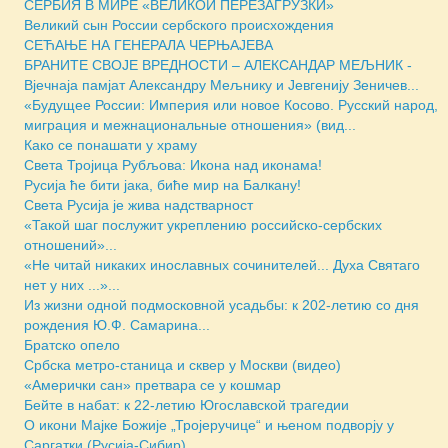
СЕРБИЯ В МИРЕ «ВЕЛИКОЙ ПЕРЕЗАГРУЗКИ»
Великий сын России сербского происхождения
СЕЋАЊЕ НА ГЕНЕРАЛА ЧЕРЊАЈЕВА
БРАНИТЕ СВОЈЕ ВРЕДНОСТИ – АЛЕКСАНДАР МЕЉНИК -
Вјечнаја памјат Александру Мељнику и Јевгенију Зеничев...
«Будущее России: Империя или новое Косово. Русский народ,
миграция и межнациональные отношения» (вид...
Како се понашати у храму
Света Тројица Рубљова: Икона над иконама!
Русија ће бити јака, биће мир на Балкану!
Света Русија је жива надстварност
«Такой шаг послужит укреплению российско-сербских
отношений»...
«Не читай никаких инославных сочинителей... Духа Святаго
нет у них ...»...
Из жизни одной подмосковной усадьбы: к 202-летию со дня
рождения Ю.Ф. Самарина...
Братско опело
Србска метро-станица и сквер у Москви (видео)
«Амерички сан» претвара се у кошмар
Бейте в набат: к 22-летию Югославской трагедии
О икони Мајке Божије „Тројеручице“ и њеном подворју у
Саргатки (Русија-Сибир)...