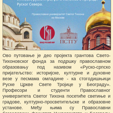
Ово путовање је део пројекта грантова Свето-
Тихоновског фонда за подршку православном
образовању под називом «Руско-српско
пријатељство: историјске, културне и духовне
везе у песмама омладине - ка стогодишњици
Руске Цркве Свете Тројице у Београду».
Професори и студенти Православног
универзитета Светог Тихона посетиће светиње и
градове, културно-просветитељске и образовне
установе. Међу њима су Православни