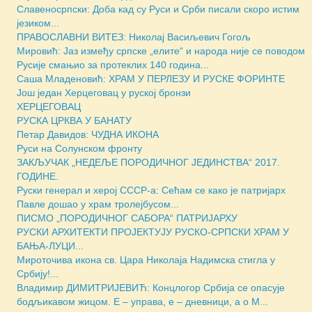
Славеносрпски: Доба кад су Руси и Срби писали скоро истим
језиком...
ПРАВОСЛАВНИ ВИТЕЗ: Николај Васиљевич Гогољ
Мировић: Јаз између српске „елите“ и народа није се поводом
Русије смањио за протеклих 140 година...
Саша Младеновић: ХРАМ У ПЕРЛЕЗУ И РУСКЕ ФОРИНТЕ
Још један Херцеговац у руској бронзи
ХЕРЦЕГОВАЦ
РУСКА ЦРКВА У БАНАТУ
Петар Давидов: ЧУДНА ИКОНА
Руси на Солунском фронту
ЗАКЉУЧАК „НЕДЕЉЕ ПОРОДИЧНОГ ЈЕДИНСТВА“ 2017.
ГОДИНЕ.
Руски генерал и херој СССР-а: Сећам се како је патријарх
Павле дошао у храм тролејбусом...
ПИСМО „ПОРОДИЧНОГ САБОРА“ ПАТРИЈАРХУ
РУСКИ АРХИТЕКТИ ПРОЈЕКТУЈУ РУСКО-СРПСКИ ХРАМ У
БАЊА-ЛУЦИ...
Мироточива икона св. Цара Николаја Надимска стигла у
Србију!...
Владимир ДИМИТРИЈЕВИЋ: Концлогор Србија се опасује
бодљикавом жицом. Е – управа, е – дневници, а о М...