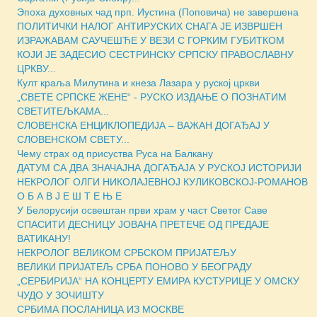
Эпоха духовных чад прп. Иустина (Поповича) не завершена
ПОЛИТИЧКИ НАЛОГ АНТИРУСКИХ СНАГА ЈЕ ИЗВРШЕН
ИЗРАЖАВАМ САУЧЕШЋЕ У ВЕЗИ С ГОРКИМ ГУБИТКОМ
КОЈИ ЈЕ ЗАДЕСИО СЕСТРИНСКУ СРПСКУ ПРАВОСЛАВНУ
ЦРКВУ...
Култ краља Милутина и кнеза Лазара у руској цркви
„СВЕТЕ СРПСКЕ ЖЕНЕ“ - РУСКО ИЗДАЊЕ О ПОЗНАТИМ
СВЕТИТЕЉКАМА...
СЛОВЕНСКА ЕНЦИКЛОПЕДИЈА – ВАЖАН ДОГАЂАЈ У
СЛОВЕНСКОМ СВЕТУ...
Чему страх од присуства Руса на Балкану
ДАТУМ СА ДВА ЗНАЧАЈНА ДОГАЂАЈА У РУСКОЈ ИСТОРИЈИ
НЕКРОЛОГ ОЛГИ НИКОЛАЈЕВНОЈ КУЛИКОВСКОЈ-РОМАНОВ
О Б А В Ј Е Ш Т Е Њ Е
У Белорусији освештан први храм у част Светог Саве
СПАСИТИ ДЕСНИЦУ ЈОВАНА ПРЕТЕЧЕ ОД ПРЕДАЈЕ
ВАТИКАНУ!
НЕКРОЛОГ ВЕЛИКОМ СРБСКОМ ПРИЈАТЕЉУ
ВЕЛИКИ ПРИЈАТЕЉ СРБА ПОНОВО У БЕОГРАДУ
„СЕРБИРИЈА“ НА КОНЦЕРТУ ЕМИРА КУСТУРИЦЕ У ОМСКУ
ЧУДО У ЗОЧИШТУ
СРБИМА ПОСЛАНИЦА ИЗ МОСКВЕ