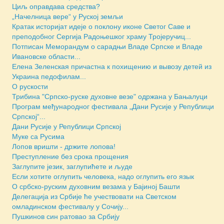
Циљ оправдава средства?
„Начелница вере“ у Руској земљи
Кратак историјат идеје о поклону иконе Светог Саве и
преподобног Сергија Радоњешког храму Тројеручиц...
Потписан Меморандум о сарадњи Владе Српске и Владе
Ивановске области...
Елена Зеленская причастна к похищению и вывозу детей из
Украина педофилам...
О рускости
Трибина "Српско-руске духовне везе" одржана у Бањалуци
Програм међународног фестивала „Дани Русије у Републици
Српској“...
Дани Русије у Републици Српској
Муке са Русима
Лопов вришти - држите лопова!
Преступление без срока прощения
Заглупите језик, заглупићете и људе
Если хотите оглупить человека, надо оглупить его язык
О србско-руским духовним везама у Бајиној Башти
Делегација из Србије ће учествовати на Светском
омладинском фестивалу у Сочију...
Пушкинов син ратовао за Србију