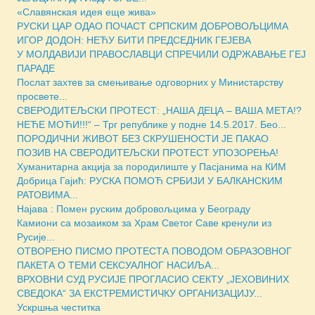
«Славянская идея еще жива»
РУСКИ ЦАР ОДАО ПОЧАСТ СРПСКИМ ДОБРОВОЉЦИМА
ИГОР ДОДОН: НЕЋУ БИТИ ПРЕДСЕДНИК ГЕЈЕВА
У МОЛДАВИЈИ ПРАВОСЛАВЦИ СПРЕЧИЛИ ОДРЖАВАЊЕ ГЕЈ
ПАРАДЕ
Послат захтев за смењивање одговорних у Министарству
просвете...
СВЕРОДИТЕЉСКИ ПРОТЕСТ: „НАША ДЕЦА – ВАША МЕТА!?
НЕЋЕ МОЋИ!!!“ – Трг републике у подне 14.5.2017. Бео...
ПОРОДИЧНИ ЖИВОТ БЕЗ СКРУШЕНОСТИ ЈЕ ПАКАО
ПОЗИВ НА СВЕРОДИТЕЉСКИ ПРОТЕСТ УПОЗОРЕЊА!
Хуманитарна акција за породилиште у Пасјанима на КИМ
Добрица Гајић: РУСКА ПОМОЋ СРБИЈИ У БАЛКАНСКИМ
РАТОВИМА...
Најава : Помен руским добровољцима у Београду
Камиони са мозаиком за Храм Светог Саве кренули из
Русије...
ОТВОРЕНО ПИСМО ПРОТЕСТА ПОВОДОМ ОБРАЗОВНОГ
ПАКЕТА О ТЕМИ СЕКСУАЛНОГ НАСИЉА...
ВРХОВНИ СУД РУСИЈЕ ПРОГЛАСИО СЕКТУ „ЈЕХОВИНИХ
СВЕДОКА“ ЗА ЕКСТРЕМИСТИЧКУ ОРГАНИЗАЦИЈУ...
Ускршња честитка