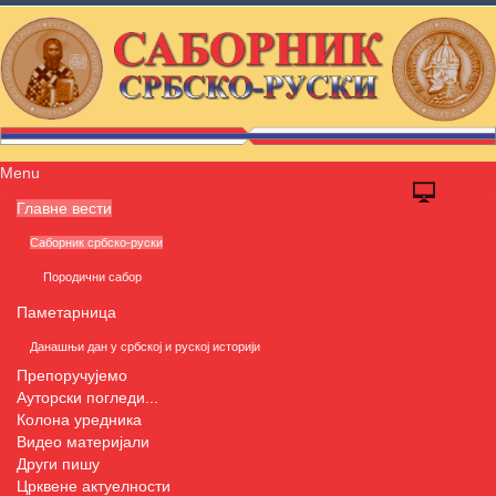
Menu
Главне вести
Саборник србско-руски
Породични сабор
Паметарница
Данашњи дан у србској и руској историји
Препоручујемо
Ауторски погледи...
Колона уредника
Видео материјали
Други пишу
Црквене актуелности