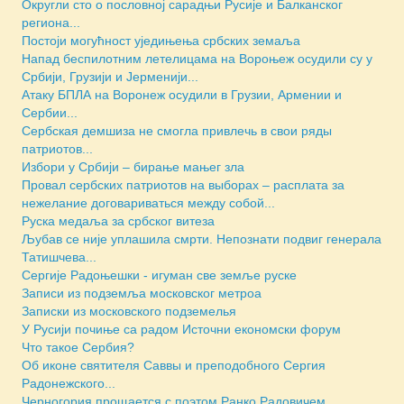
Округли сто о пословној сарадњи Русије и Балканског
региона...
Постоји могућност уједињења србских земаља
Напад беспилотним летелицама на Вороњеж осудили су у
Србији, Грузији и Јерменији...
Атаку БПЛА на Воронеж осудили в Грузии, Армении и
Сербии...
Сербская демшиза не смогла привлечь в свои ряды
патриотов...
Избори у Србији – бирање мањег зла
Провал сербских патриотов на выборах – расплата за
нежелание договариваться между собой...
Руска медаља за србског витеза
Љубав се није уплашила смрти. Непознати подвиг генерала
Татишчева...
Сергије Радоњешки - игуман све земље руске
Записи из подземља московског метроа
Зaписки из московского подземелья
У Русији почиње са радом Источни економски форум
Что такое Сербия?
Об иконе святителя Саввы и преподобного Сергия
Радонежского...
Черногория прощается с поэтом Ранко Радовичем