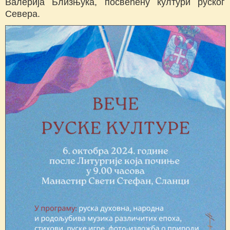
Валерија Близњука, посвећену култури руског
Севера.