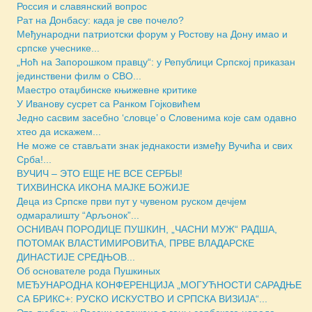
Россия и славянский вопрос
Рат на Донбасу: када је све почело?
Међународни патриотски форум у Ростову на Дону имао и
српске учеснике...
„Ноћ на Запорошком правцу“: у Републици Српској приказан
јединствени филм о СВО...
Маестро отаџбинске књижевне критике
У Иванову сусрет са Ранком Гојковићем
Једно сасвим засебно ‘словце’ о Словенима које сам одавно
хтео да искажем...
Не може се стављати знак једнакости између Вучића и свих
Срба!...
ВУЧИЧ – ЭТО ЕЩЕ НЕ ВСЕ СЕРБЫ!
ТИХВИНСКА ИКОНА МАЈКЕ БОЖИЈЕ
Деца из Српске први пут у чувеном руском дечјем
одмаралишту “Арљонок”...
ОСНИВАЧ ПОРОДИЦЕ ПУШКИН, „ЧАСНИ МУЖ“ РАДША,
ПОТОМАК ВЛАСТИМИРОВИЋА, ПРВЕ ВЛАДАРСКЕ
ДИНАСТИЈЕ СРЕДЊОВ...
Об основателе рода Пушкиных
МЕЂУНАРОДНА КОНФЕРЕНЦИЈА „МОГУЋНОСТИ САРАДЊЕ
СА БРИКС+: РУСКО ИСКУСТВО И СРПСКА ВИЗИЈА“...