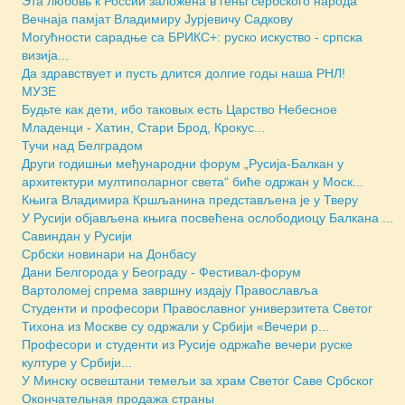
Эта любовь к России заложена в гены сербского народа
Вечнаја памјат Владимиру Јурјевичу Садкову
Могућности сарадње са БРИКС+: руско искуство - српска
визија...
Да здравствует и пусть длится долгие годы наша РНЛ!
МУЗЕ
Будьте как дети, ибо таковых есть Царство Небесное
Младенци - Хатин, Стари Брод, Крокус...
Тучи над Белградом
Други годишњи међународни форум „Русија-Балкан у
архитектури мултиполарног света“ биће одржан у Моск...
Књига Владимира Кршљанина представљена је у Тверу
У Русији објављена књига посвећена ослободиоцу Балкана ...
Савиндан у Русији
Србски новинари на Донбасу
Дани Белгорода у Београду - Фестивал-форум
Вартоломеј спрема завршну издају Православља
Студенти и професори Православног универзитета Светог
Тихона из Москве су одржали у Србији «Вечери р...
Професори и студенти из Русије одржаће вечери руске
културе у Србији...
У Минску освештани темељи за храм Светог Саве Србског
Окончательная продажа страны