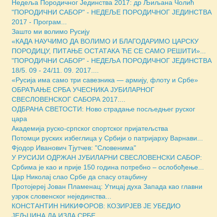
Недеља Породичног Јединства 2017: др Љиљана Чолић
"ПОРОДИЧНИ САБОР" - НЕДЕЉE ПОРОДИЧНОГ ЈЕДИНСТВА
2017 - Програм...
Зашто ми волимо Русију
«КАДА НАУЧИМО ДА ВОЛИМО И БЛАГОДАРИМО ЦАРСКУ
ПОРОДИЦУ, ПИТАЊЕ ОСТАТАКА ЋЕ СЕ САМО РЕШИТИ»...
"ПОРОДИЧНИ САБОР" - НЕДЕЉА ПОРОДИЧНОГ ЈЕДИНСТВА
18/5. 09 - 24/11. 09. 2017....
«Русија има само три савезника — армију, флоту и Србе»
ОБРАЋАЊЕ СРБА УЧЕСНИКА ЈУБИЛАРНОГ
СВЕСЛОВЕНСКОГ САБОРА 2017....
ОДБРАНА СВЕТОСТИ: Ново страдање посљедњег руског
цара
Академија руско-српског спортског пријатељства
Потомци руских избеглица у Србији о патријарху Варнави...
Фјодор Иванович Тјутчев: "Словенима"
У РУСИЈИ ОДРЖАН ЈУБИЛАРНИ СВЕСЛОВЕНСКИ САБОР:
Србима је као и прије 150 година потребно – ослобођење...
Цар Николај слао Србе да спасу отаџбину
Протојереј Јован Пламенац: Утицај духа Запада као главни
узрок словенског нејединства...
КОНСТАНТИН НИКИФОРОВ: КОЗИРЈЕВ ЈЕ УБЕДИО
ЈЕЉЦИНА ДА ИЗДА СРБЕ...