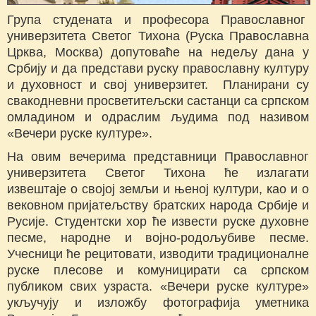
Група студената и професора Православног
универзитета Светог Тихона (Руска Православна
Црква, Москва) допутоваће на недељу дана у
Србију и да представи руску православну културу
и духовност и свој универзитет. Планирани су
свакодневни просветитељски састанци са српском
омладином и одраслим људима под називом
«Вечери руске културе».
На овим вечерима представници Православног
универзитета Светог Тихона ће излагати
извештаје о својој земљи и њеној култури, као и о
вековном пријатељству братских народа Србије и
Русије. Студентски хор ће извести руске духовне
песме, народне и војно-родољубиве песме.
Учесници ће рецитовати, изводити традиционалне
руске плесове и комуницирати са српском
публиком свих узраста. «Вечери руске културе»
укључују и изложбу фотографија уметника