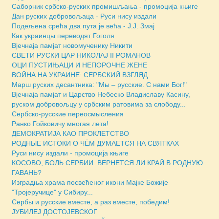
Саборник србско-руских промишљања - промоција књиге
Дан руских добровољаца - Руси нису издали
Подељена срећа два пута је већа - Ј.Ј. Змај
Как украинцы переводят Гоголя
Вјечнаја памјат новомученику Никити
СВЕТИ РУСКИ ЦАР НИКОЛАЈ II РОМАНОВ
ОЦИ ПУСТИЊАЦИ И НЕПОРОЧНЕ ЖЕНЕ
ВОЙНА НА УКРАИНЕ: СЕРБСКИЙ ВЗГЛЯД
Марш руских десантника: "Мы – русские. С нами Бог!"
Вјечнаја памјат и Царство Небеско Владиславу Касину,
руском добровољцу у србским ратовима за слободу...
Сербско-русские переосмысления
Ранко Гойковичу многая лета!
ДЕМОКРАТИЈА КАО ПРОКЛЕТСТВО
РОДНЫЕ ИСТОКИ О ЧЁМ ДУМАЕТСЯ НА СВЯТКАХ
Руси нису издали - промоција књиге
КОСОВО, БОЛЬ СЕРБИИ. ВЕРНЕТСЯ ЛИ КРАЙ В РОДНУЮ
ГАВАНЬ?
Изградња храма посвећеног икони Мајке Божије
"Тројеручице" у Сибиру...
Сербы и русские вместе, а раз вместе, победим!
ЈУБИЛЕЈ ДОСТОЈЕВСКОГ