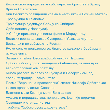
Душа – свом народу: вече србско-руског братства у Храму
Христа Спаситеља...
Чин Великого освящения храма в честь иконы Божией Матери
Троеручица в Тамбовке...
Тројеручица сједињује Србију са Сибиром
Срби поново у Новорусији
У Србији приказан уникални филм о Мариупољу
Великих военачальников Суворова и Ушакова чтут на
Балканах и не забывают в России...
Руско-српско пријатељство: братство каљено у борбама и
искушењима...
Загадки и тайны Бессарабской миссии Пушкина
Србски избор: упркос западним обећањима, земља чува
верност словенском братству...
Много разлога за савез са Русијом и Белорусијом, од
евроинтеграција – само штете...
Песма "Вера наша православна" светог Николаја Србског као
химна православних Словена...
Блажена мати Ксенија моли Бога за нас
Аушвиц и порицање зла, непријатељ још није поражен
Освенцим и отрицание зла
Трибина "Србско-руске духовне везе"