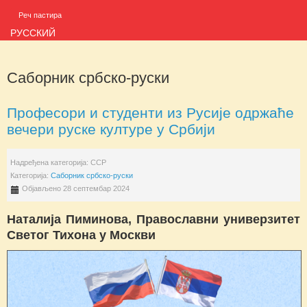
Реч пастира
РУССКИЙ
Саборник србско-руски
Професори и студенти из Русије одржаће
вечери руске културе у Србији
Надређена категорија:
ССР
Категорија:
Саборник србско-руски
Објављено 28 септембар 2024
Наталија Пиминова, Православни универзитет
Светог Тихона у Москви