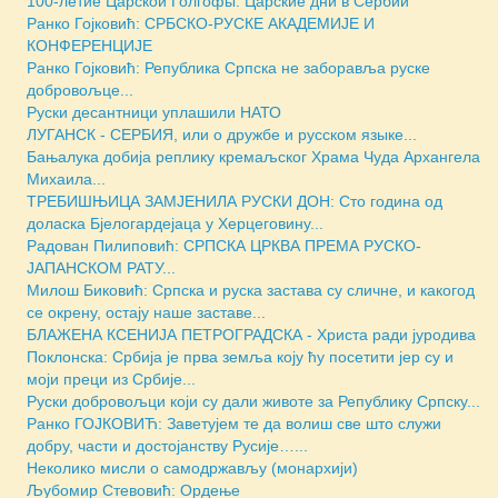
100-летие Царской Голгофы: Царские дни в Сербии
Ранко Гојковић: СРБСКО-РУСКЕ АКАДЕМИЈЕ И
КОНФЕРЕНЦИЈЕ
Ранко Гојковић: Република Српска не заборавља руске
добровољце...
Руски десантници уплашили НАТО
ЛУГАНСК - СЕРБИЯ, или о дружбе и русском языке...
Бањалука добија реплику кремаљског Храма Чуда Архангела
Михаила...
ТРЕБИШЊИЦА ЗАМЈЕНИЛА РУСКИ ДОН: Сто година од
доласка Бјелогардејаца у Херцеговину...
Радован Пилиповић: СРПСКА ЦРКВА ПРЕМА РУСКО-
ЈАПАНСКОМ РАТУ...
Милош Биковић: Српска и руска застава су сличне, и какогод
се окрену, остају наше заставе...
БЛАЖЕНА КСЕНИЈА ПЕТРОГРАДСКА - Христа ради јуродива
Поклонска: Србија је прва земља коју ћу посетити јер су и
моји преци из Србије...
Руски добровољци који су дали животе за Републику Српску...
Ранко ГОЈКОВИЋ: Заветујем те да волиш све што служи
добру, части и достојанству Русије…...
Неколико мисли о самодржављу (монархији)
Љубомир Стевовић: Ордење