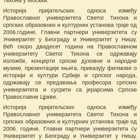
Тихона у Москви.
Историја пријатељских односа између
Православног универзитета Светог Тихона и
српских образовних и културних установа траје од
2006.године. Главни партнери универзитета су
Универзитет у Београду и Универзитет у Нишу.
Већ скоро двадесет година на Православном
универзитету Светог Тихона се одржавају
изложбе, концерти српске духовне и народне
музике, презентације књига, приказуjу филмове о
историји и култури Србије и српског народа,
одржаваjу се предавања професора српских
универзитета и сусрети са јерарсима Српске
Православне Цркве.
Историја пријатељских односа између
Православног универзитета Светог Тихона и
српских образовних и културних установа траје од
2006. године. Главни партнери универзитета су
Универзитет у Београду и Универзитет у Нишу.