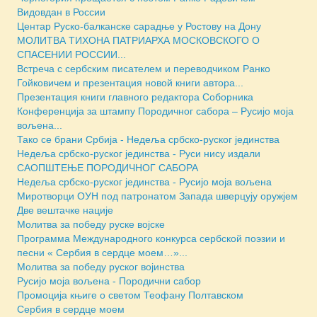
Видовдан в России
Центар Руско-балканске сарадње у Ростову на Дону
МОЛИТВА ТИХОНА ПАТРИАРХА МОСКОВСКОГО О
СПАСЕНИИ РОССИИ...
Встреча с сербским писателем и переводчиком Ранко
Гойковичем и презентация новой книги автора...
Презентация книги главного редактора Соборника
Конференција за штампу Породичног сабора – Русијо моја
вољена...
Тако се брани Србија - Недеља србско-руског јединства
Недеља србско-руског јединства - Руси нису издали
САОПШТЕЊЕ ПОРОДИЧНОГ САБОРА
Недеља србско-руског јединства - Русијо моја вољена
Миротворци ОУН под патронатом Запада шверцују оружјем
Две вештачке нације
Молитва за победу руске војске
Программа Международного конкурса сербской поэзии и
песни « Сербия в сердце моем…»...
Молитва за победу руског војинства
Русијо моја вољена - Породични сабор
Промоција књиге о светом Теофану Полтавском
Сербия в сердце моем