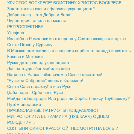
ХРИСТОС ВОСКРЕСЕ! ВОИСТИНУ ХРИСТОС ВОСКРЕСЕ!
Зашто толико касни офанзива укронациста?
Доброволец – это Добро и Воля!
Черногория: «шило на мыло»
РЕТРОСПЕКТИВА
Украјина
Изложба о Романовима отворена у Светосавској сали цркве
Свете Петке у Сурчину...
В Москве помолились о спасении сербского народа и святынь
Косово и Метохии...
Руско дете јаче од укронациста
Лов на људе због мобилизације
Встреча с Ранко Гойковичем в Союзе писателей
"Русское Собрание" вновь в Калязине!
Свети Сава надахнуће и за Русе
Џаба паре - Срби воле Русе
Майдан в Белграде. Или рады ли Сербы Ляпису Трубецкому?
Путём апостасии
ПРАВОСЛАВНЫЕ ПАТРИОТЫ ПОЗДРАВЛЯЮТ
МИТРОПОЛИТА ВЕНИАМИНА (ПУШКАРЯ) С ДНЕМ
РОЖДЕНИЯ...
СВЯТЫНИ СИЯЮТ КРАСОТОЙ, НЕСМОТРЯ НА БОЛЬ И