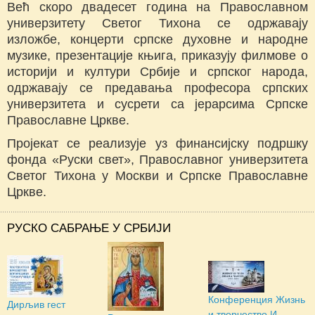
Већ скоро двадесет година на Православном
универзитету Светог Тихона се одржавају
изложбе, концерти српске духовне и народне
музике, презентације књига, приказуjу филмове о
историји и култури Србије и српског народа,
одржаваjу се предавања професора српских
универзитета и сусрети са јерарсима Српске
Православне Цркве.
Пројекат се реализује уз финансијску подршку
фонда «Руски свет», Православног универзитета
Светог Тихона у Москви и Српске Православне
Цркве.
РУСКО САБРАЊЕ У СРБИЈИ
Конференция Жизнь
Дирљив гест
и творчество И.