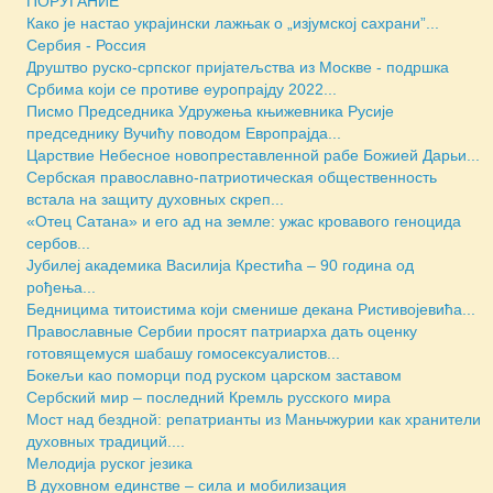
ПОРУГАНИЕ
Како је настао украјински лажњак о „изјумској сахрани”...
Сербия - Россия
Друштво руско-српског пријатељства из Москве - подршка
Србима који се противе eуропрајду 2022...
Писмо Председника Удружења књижевника Русије
председнику Вучићу поводом Европрајда...
Царствие Небесное новопреставленной рабе Божией Дарьи...
Сербская православно-патриотическая общественность
встала на защиту духовных скреп...
«Отец Сатана» и его ад на земле: ужас кровавого геноцида
сербов...
Јубилеј академика Василија Крестића – 90 година од
рођења...
Бедницима титоистима који сменише декана Ристивојевића...
Православные Сербии просят патриарха дать оценку
готовящемуся шабашу гомосексуалистов...
Бокељи као поморци под руском царском заставом
Сербский мир – последний Кремль русского мира
Мост над бездной: репатрианты из Маньчжурии как хранители
духовных традиций....
Мелодија руског језика
В духовном единстве – сила и мобилизация