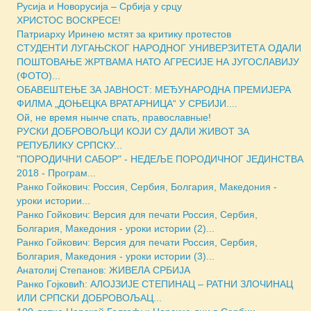
Русија и Новорусија – Србија у срцу
ХРИСТОС ВОСКРЕСЕ!
Патриарху Иринею мстят за критику протестов
СТУДЕНТИ ЛУГАЊСКОГ НАРОДНОГ УНИВЕРЗИТЕТА ОДАЛИ
ПОШТОВАЊЕ ЖРТВАМА НАТО АГРЕСИЈЕ НА ЈУГОСЛАВИЈУ
(ФОТО)...
ОБАВЕШТЕЊЕ ЗА ЈАВНОСТ: МЕЂУНАРОДНА ПРЕМИЈЕРА
ФИЛМА „ДОЊЕЦКА ВРАТАРНИЦА“ У СРБИЈИ....
Ой, не время нынче спать, православные!
РУСКИ ДОБРОВОЉЦИ КОЈИ СУ ДАЛИ ЖИВОТ ЗА
РЕПУБЛИКУ СРПСКУ...
"ПОРОДИЧНИ САБОР" - НЕДЕЉE ПОРОДИЧНОГ ЈЕДИНСТВА
2018 - Програм...
Ранко Гойкович: Россия, Сербия, Болгария, Македония -
уроки истории...
Ранко Гойкович: Версия для печати Россия, Сербия,
Болгария, Македония - уроки истории (2)...
Ранко Гойкович: Версия для печати Россия, Сербия,
Болгария, Македония - уроки истории (3)...
Анатолиј Степанов: ЖИВЕЛА СРБИЈА
Ранко Гојковић: АЛОЈЗИЈЕ СТЕПИНАЦ – РАТНИ ЗЛОЧИНАЦ
ИЛИ СРПСКИ ДОБРОВОЉАЦ...