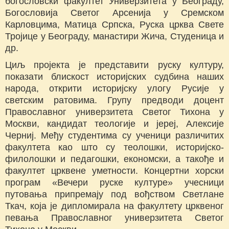
богословски факултет Универзитета у Београду,
Богословија Светог Арсенија у Сремском
Карловцима, Матица Српска, Руска црква Свете
Тројице у Београду, манастири Жича, Студеница и
др.
Циљ пројекта је представити руску културу,
показати блискост историјских судбина наших
народа, открити историјску улогу Русије у
светским ратовима. Групу предводи доцент
Православног универзитета Светог Тихона у
Москви, кандидат теологије и јереј, Алексије
Черниј. Међу студентима су ученици различитих
факултета као што су теолошки, историjско-
филолошки и педагошки, економски, а такође и
факултет црквене уметности. Концертни хорски
програм «Вечери руске културе» учесници
путовања припремају под вођством Светлане
Ткач, коjа jе дипломирала на факултету црквеног
певања Православног универзитета Светог