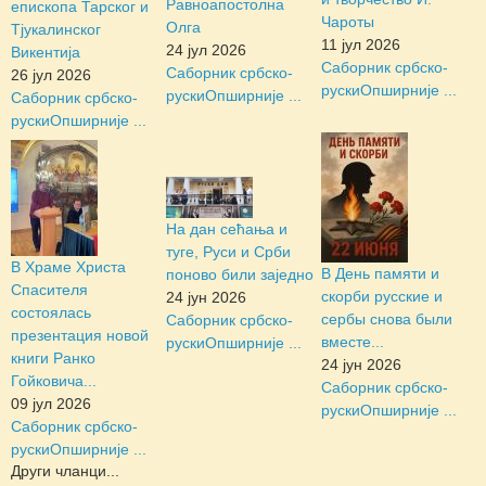
Равноапостолна
епископа Тарског и
Чароты
Олга
Тјукалинског
11 јул 2026
24 јул 2026
Викентија
Саборник србско-
Саборник србско-
26 јул 2026
руски
Опширније ...
руски
Опширније ...
Саборник србско-
руски
Опширније ...
На дан сећања и
туге, Руси и Срби
В Храме Христа
В День памяти и
поново били заједно
Спасителя
скорби русские и
24 јун 2026
состоялась
сербы снова были
Саборник србско-
презентация новой
вместе...
руски
Опширније ...
книги Ранко
24 јун 2026
Гойковича...
Саборник србско-
09 јул 2026
руски
Опширније ...
Саборник србско-
руски
Опширније ...
Други чланци...