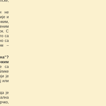
пске,
и не
ије и
ким,
јеним
ок. С
го са
но са
ом –
на“?
чким
се са
блике
ји је
ј или
да је
фална
рчко,