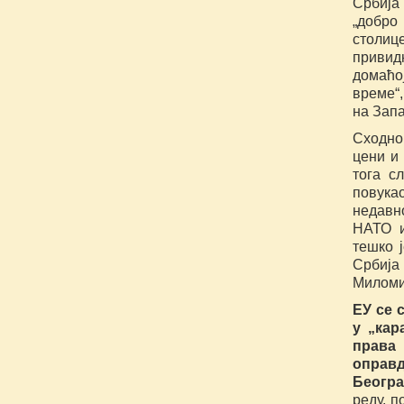
Србија
„добро
столиц
привид
домаћој
време“,
на Запа
Сходно
цени и
тога с
повука
недавн
НАТО и
тешко 
Србија 
Миломи
ЕУ се 
у „кар
права
оправ
Беогр
реду, п