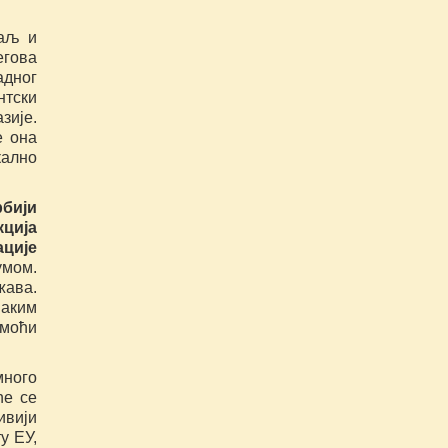
гаљ и
егова
адног
нтски
зије.
е она
кално
бији
кција
ације
умом.
жава.
ваким
 моћи
много
ће се
ивији
у ЕУ,