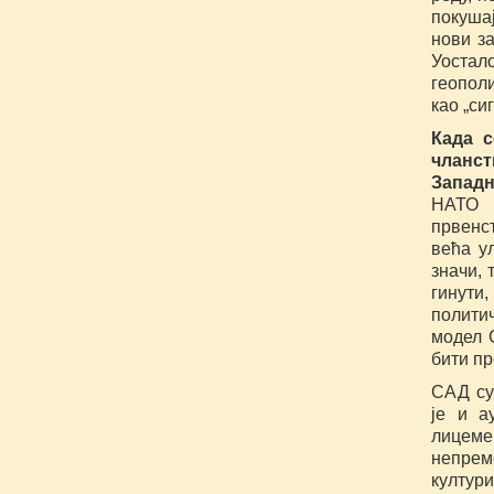
покуша
нови за
Уостал
геополи
као „си
Када 
чланст
Западн
НАТО 
првенс
већа у
значи, 
гинути,
полити
модел 
бити пр
САД су
је и а
лицеме
непрем
култу