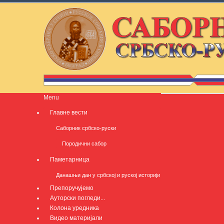
Menu
Главне вести
Саборник србско-руски
Породични сабор
Паметарница
Данашњи дан у србској и руској историји
Препоручујемо
Ауторски погледи...
Колона уредника
Видео материјали