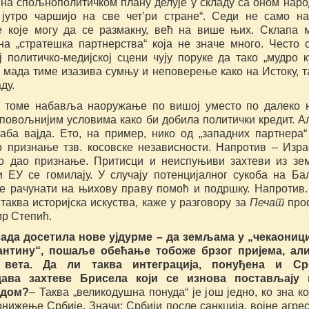
 на спољнополитичком плану делује у складу са оном нар
 јутро чаршијо на све чет’ри стране“. Седи не само н
е које могу да се размакну, већ на више њих. Склапа 
на „стратешка партнерства“ која не значе много. Често 
 политичко-медијској сцени чују поруке да тако „мудро к
 мада тиме изазива сумњу и неповерење како на Истоку, т
ду.
 томе набавља наоружање по вишој уместо по далеко 
 повољнијим условима како би добила политички кредит. А
лаба вајда. Ето, на пример, нико од „западних партнера“
о признање тзв. косовске независности. Напротив – Изра
о дао признање. Притисци и неиспуњиви захтеви из з
 ЕУ се гомилају. У случају потенцијалног сукоба на Ба
је рачунати на њихову праву помоћ и подршку. Напротив
таква историјска искуства, каже у разговору за
Печат
про
р Степић.
сада досетила нове ујдурме – да земљама у „чекаоници“
антину“, пошаље обећање тобоже брзог пријема, али
 вета. Да ли таква интеграција, понуђена и Срб
дава захтеве Брисела који се изнова постављају 
адом?
– Таква „великодушна понуда“ је још једно, ко зна ко
онижење Србије. Значи: Србији после санкција, војне агрес