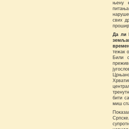
њену е
питања
наруше
свих д
прошири
Да ли 
земљам
време
тежак о
Били с
прежив
југосл
Црњанск
Хрвати
центра
тренутн
бити с
миш спа
Показа
Српске.
супрот