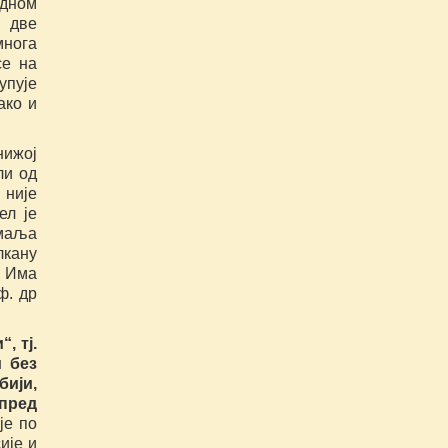
одном
а две
многа
се на
упује
ако и
нижој
ли од
 није
ел је
емаља
лкану
. Има
ф. др
, тј.
 без
ији,
пред
је по
ије и