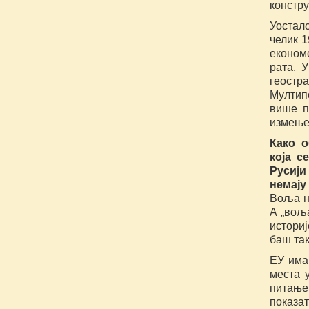
констру
Уостал
челик 
економ
рата. 
геостр
Мултип
више п
измењен
Како о
која с
Русији
немају
Воља на
А „воља
истори
баш так
ЕУ има
места 
питање 
показа