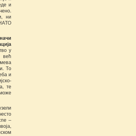
еде и
чено.
и, ни
 НАТО
начи
ција
тво у
 већ
умева
и. То
еба и
јско-
а, те
 може
узели
често
спе –
воја,
ском