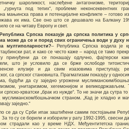
тничку шароликост, наслеђене антагонизме, територи
 „гурнута под тепих“, проблеме неконсеквентних гра
на мањинска права и потенцијалне конфликте – готово и
ржава их има. Све оно што се дешавало на Балкану 19
ло се на читаву Европу и свет.
Република Српска показује да српска политика у ср
а може да се и поред свих ограничења води у духу 
на мултиполарности?
– Република Српска водила је к
таџбински рат, и како се често каже – народ се тамо прекр
у принуђени да се понашају одлучно, фајтерски как
ели, што је условило да се брже ослободе титоисти
овенске илузије и да свим изазовима приступају, р
ог, са српског становишта. Прагматизам показују у односи
ма, будући да су заједно угрожени муслиманским/бошњ
лизмом, унитаризмом, хегемонијом и великодржављем. 
и српско-хрватски „брак из нужде“. То не значи да сутра то
а муслиманском/бошњачком страном. „Кад је хладно и ма
вају заједно.“
ло се да су Срби ипак заштићени самим постојањем Репу
 За то су се борили и изборили у рату 1992-1995, свесни да
ном страдали као у време НДХ. Међуентитетска грани