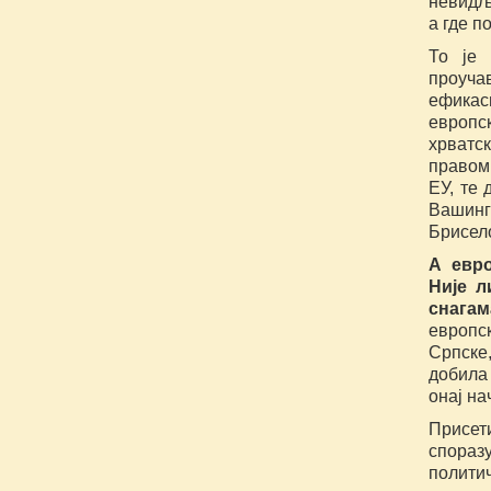
невидљи
а где 
То је 
проуча
ефикас
европс
хрватс
правом
ЕУ, те 
Вашин
Брисел
А евро
Није л
снагам
европс
Српске,
добила 
онај на
Присети
спораз
полити