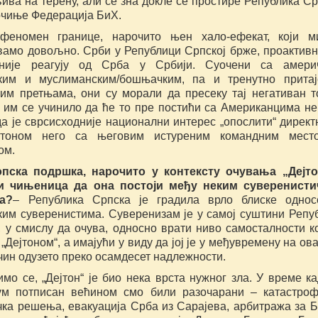
ва на терену, али се зна докле се простире Република Ср
почиње Федерација БиХ.
феномен границе, нарочито њен хало-ефекат, који м
вамо довољно. Срби у Републици Српској брже, проактивн
није реагују од Срба у Србији. Суочени са америч
ким и муслиманским/бошњачким, па и тренутно прита
ким претњама, они су морали да пресеку тај негативан т
 им се учинило да ће то пре постићи са Американцима не
да је сврсисходније национални интерес „опослити“ директ
гтоном него са његовим истуреним командним мест
ом.
пска подршка, нарочито у контексту очувања „Дејто
и чињеница да она постоји међу неким суверенисти
а?
– Република Српска је градила врло блиске одно
ким суверенистима. Суверенизам је у самој суштини Репу
 у смислу да очува, односно врати ниво самосталности ко
„Дејтоном“, а имајући у виду да јој је у међувремену на ова
чин одузето преко осамдесет надлежности.
мо се, „Дејтон“ је био нека врста нужног зла. У време ка
ум потписан већином смо били разочарани – катастро
чка решења, евакуација Срба из Сарајева, арбитража за Б