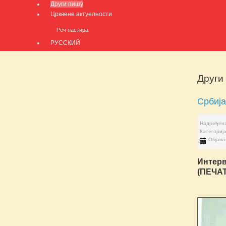
Други пишу
Црквене актуелности
Реч пастира
РУССКИЙ
Други
Србија
Надређена
Категориј
Објављ
Интер
(ПЕЧАТ