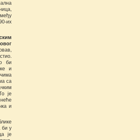
јална
ница,
змеђу
90-их
пским
новог
рвав,
стио.
о би
чке и
ечима
ма са
ачким
То је
 неће
чка и
блике
 би у
ца је