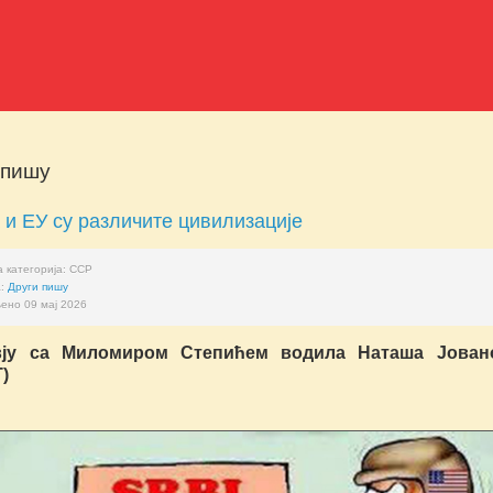
 пишу
 и ЕУ су различите цивилизације
 категорија:
ССР
а:
Други пишу
ено 09 мај 2026
вју са Миломиром Степићем водила Наташа Јован
)