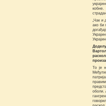
украји
кобне.
страда
„Чак и 
ако би 
догађа
Украји
Украји
Додел
Варто
раскол
произа
То је 
Међути
патриј
правимо
предста
оболи. 
гангрен
говори
раскол