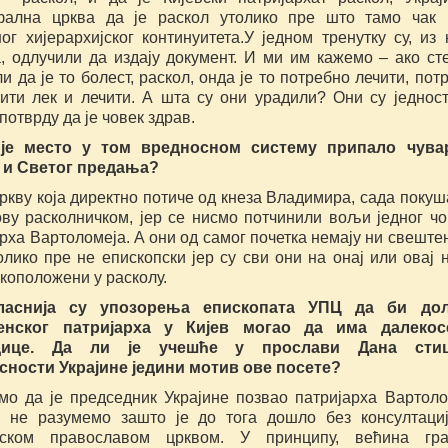
фална црква да је раскол утолико пре што тамо чак
ог хијерархијског континуитета.У једном тренутку су, из 
а, одлучили да издају документ. И ми им кажемо – ако ст
и да је то болест, раскол, онда је то потребно лечити, пот
жити лек и лечити. А шта су они урадили? Они су једнос
потврду да је човек здрав.
 је место у том вредносном систему припало чува
 и Светог предања?
кву која директно потиче од кнеза Владимира, сада покуш
ову расколничком, јер се нисмо потчинили вољи једног чо
рха Вартоломеја. А они од самог почетка немају ни свеште
олико пре не епископски јер су сви они на онај или овај 
коположени у расколу.
ласнија су упозорења епископата УПЦ да би дол
енског патријарха у Кијев могао да има далекос
дице. Да ли је учешће у прослави Дана сти
сности Украјине једини мотив ове посете?
мо да је председник Украјине позвао патријарха Вартоло
 не разумемо зашто је до тога дошло без консултаци
нском православом црквом. У принципу, већина гра