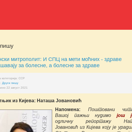
 пишу
нски митрополит: И СПЦ на мети моћних - здраве
шавају за болесне, а болесне за здраве
 категорија:
ССР
а:
Други пишу
ено 22 август 2021
тњик из Кијева: Наташа Јовановић
Напомена:
Поштовани чита
Вашој пажњи нудимо
још ј
одличну репортажу Нат
Јовановић из Кијева коју је уради