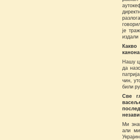
аутоке
директн
разлог
говорил
је тра
издали 
Какво
канона
Нашу цр
да наз
патрија
чин, ут
били ру
Све г
васељ
после
незави
Ми зна
али ми
Украји