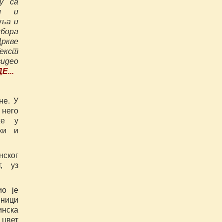
у са
им и
вља и
дбора
ркве
екст
видео
Е...
не. У
 него
же у
ки и
нског
т, уз
ио је
вници
инска
 цвет