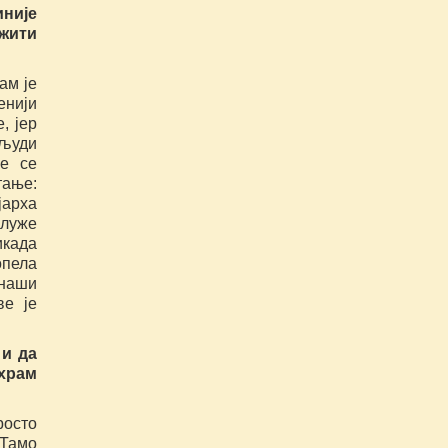
иније
жити
ам је
енији
, јер
 људи
же се
тање:
јарха
служе
икада
опела
наши
ве је
и да
 храм
росто
 Тамо