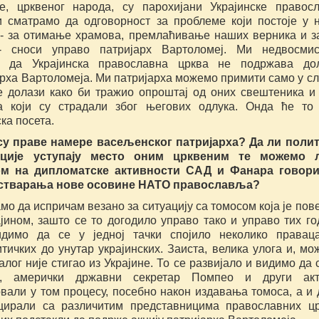
не, црквеног народа, су парохијани Украјинске правос
и сматрамо да одговорност за проблеме који постоје у 
- за отимање храмова, премлаћивање наших верника и з
- сноси управо патријарх Вартоломеј. Ми недвосмис
 да Украјинска православна црква не подржава дол
рха Вартоломеја. Ми патријарха можемо примити само у сл
е долази како би тражио опроштај од оних свештеника и
а који су страдали због његових одлука. Онда ће то
ка посета.
су праве намере васељенског патријарха? Да ли поли
ације уступају место оним црквеним те можемо 
ом на дипломатске активности САД и Фанара говори
стварања нове осовине НАТО православља?
мо да испричам везано за ситуацију са томосом која је пов
јином, зашто се то догодило управо тако и управо тих го
димо да се у једној тачки спојило неколико правац
тичких до унутар украјинских. Заиста, велика улога и, мо
алог није стигао из Украјине. То се развијало и видимо да с
р, амерички државни секретар Помпео и други акт
вали у том процесу, посебно након издавања томоса, а и 
цирали са различитим представницима православних ц