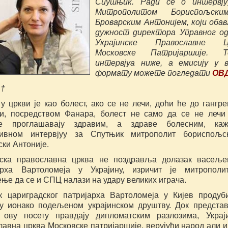
Спутњик. Ради се о интервју
Митрополитом Бориспољск
Броварским Антонијем, који оба
дужност
директора Управног о
Украјинске Православне Ц
Московске Патријаршије. Т
интервјуа ниже, а емисију у 
формату можете погледати
ОВД
†
у цркви је као болест, ако се не лечи, доћи ће до гангре
ни, посредством Фанара, болест не само да се не лечи
не проглашавају здравим, а здраве болесним, ка
зивном интервјуу за Спутњик митрополит бориспољс
ки Антоније.
нска православна црква не поздравља долазак васеље
арха Вартоломеја у Украјину, изричит је митрополи
ње да се и СПЦ налази на удару великих играча.
к цариградског патријарха Вартоломеја у Кијев продуб
у ионако подељеном украјинском друштву. Док предста
 ову посету правдају дипломатским разлозима, Украј
авна црква Московске патријаршије, верујући народ али и