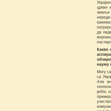
Украји
цркве 
земљи 
нереде
кажемо
патрија
да овд
верник
пастирс
Какве 
аспир
обзир
науму 
Могу са
са Укра
Али ви
геополи
рећи, н
приме
учество
комуни