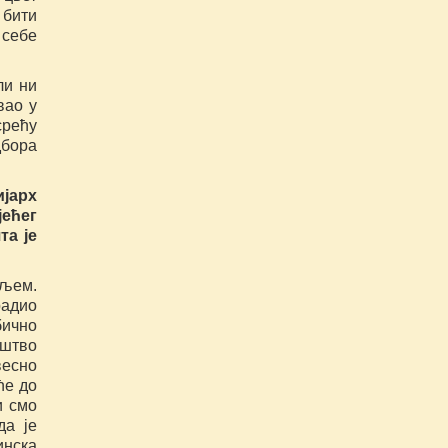
 бити
 себе
ли ни
вао у
срећу
дбора
јарх
ећег
та је
ољем.
адио
бично
иштво
весно
ће до
и смо
да је
инска