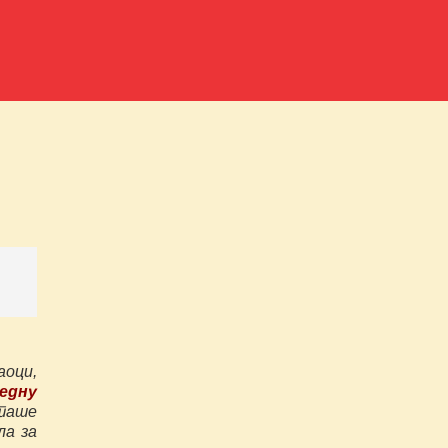
оци,
едну
аше
ла за