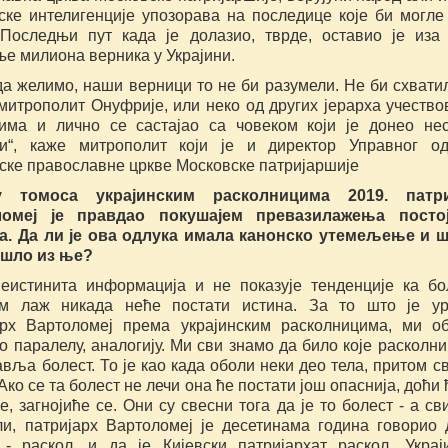
нске интелигенције упозорава на последице које би могле
 Последњи пут када је долазио, тврде, оставио је иза
ње милиона верника у Украјини.
да желимо, наши верници то не би разумели. Не би схвати
митрополит Онуфрије, или неко од других јерарха учество
јима и лично се састајао са човеком који је донео не
ни“, каже митрополит који је и директор Управног о
нске православне цркве Московске патријаршије
у томоса украјинским расколницима 2019. патри
ломеј је правдао покушајем превазилажења постој
а. Да ли је ова одлука имала канонско утемељење и ш
шло из ње?
неистинита информација и не показује тенденције ка б
м лаж никада неће постати истина. За то што је ур
арх Вартоломеј према украјинским расколницима, ми о
 паралелу, аналогију. Ми сви знамо да било које расколн
вља болест. То је као када оболи неки део тела, притом с
Ако се та болест не лечи она ће постати још опаснија, доћи 
е, загнојиће се. Они су свесни тога да је то болест - а св
ли, патријарх Вартоломеј је десетинама година говорио 
 - раскол, и да је Кијевски патријархат раскол, Украј