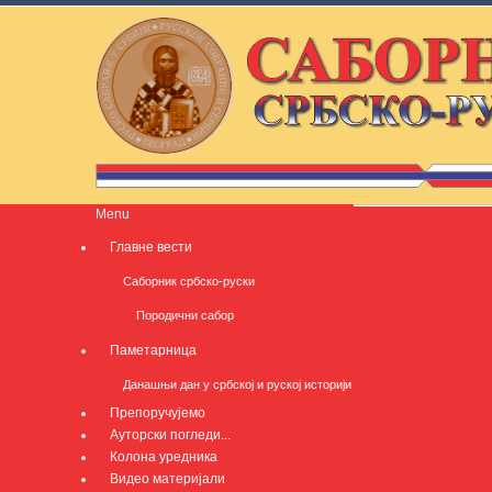
Menu
Главне вести
Саборник србско-руски
Породични сабор
Паметарница
Данашњи дан у србској и руској историји
Препоручујемо
Ауторски погледи...
Колона уредника
Видео материјали