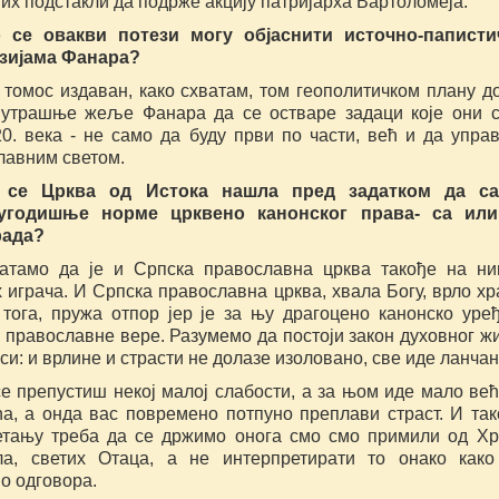
 их подстакли да подрже акцију патријарха Вартоломеја.
 се овакви потези могу објаснити источно-паписти
зијама Фанара?
 томос издаван, како схватам, том геополитичком плану д
нутрашње жеље Фанара да се остваре задаци које они 
20. века - не само да буду први по части, већ и да упра
лавним светом.
 се Црква од Истока нашла пред задатком да са
угодишње норме црквено канонског права- са или
рада?
атамо да је и Српска православна црква такође на н
 играча. И Српска православна црква, хвала Богу, врло хр
 тога, пружа отпор јер је за њу драгоцено канонско уре
 православне вере. Разумемо да постоји закон духовног ж
аси: и врлине и страсти не долазе изоловано, све иде ланчан
е препустиш некој малој слабости, а за њом иде мало већ
ћа, а онда вас повремено потпуно преплави страст. И так
етању треба да се држимо онога смо смо примили од Хр
ла, светих Отаца, a не интерпретирати то онако как
о одговора.