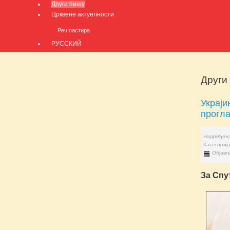
Други пишу
Црквене актуелности
Реч пастира
РУССКИЙ
Други
Украји
прогла
Надређена
Категориј
Објављ
За Спу