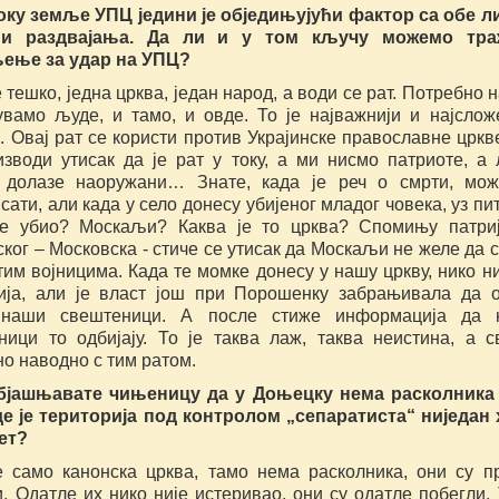
оку земље УПЦ једини је обједињујући фактор са обе л
 и раздвајања. Да ли и у том кључу можемо тра
ење за удар на УПЦ?
 тешко, једна црква, један народ, а води се рат. Потребно н
увамо људе, и тамо, и овде. То је најважнији и најслож
. Овај рат се користи против Украјинске православне цркве
изводи утисак да је рат у току, а ми нисмо патриоте, а
 долазе наоружани… Знате, када је реч о смрти, мо
сати, али када у село донесу убијеног младог човека, уз пи
је убио? Москаљи? Каква је то црква? Спомињу патри
ког – Московска - стиче се утисак да Москаљи не желе да 
им војницима. Када те момке донесу у нашу цркву, нико н
ија, али је власт још при Порошенку забрањивала да 
 наши свештеници. А после стиже информација да 
ници то одбијају. То је таква лаж, таква неистина, а с
о наводно с тим ратом.
бјашњавате чињеницу да у Доњецку нема расколника 
де је територија под контролом „сепаратиста“ ниједан
тет?
е само канонска црква, тамо нема расколника, они су п
. Одатле их нико није истеривао, они су одатле побегли.