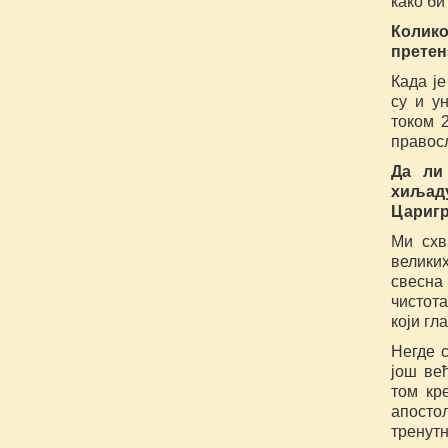
како би
Колико
претен
Када је
су и у
током 
правос
Да ли
хиљад
Цариг
Ми схв
великих
свесна
чистота
који гл
Негде с
још ве
том кр
апосто
тренутн