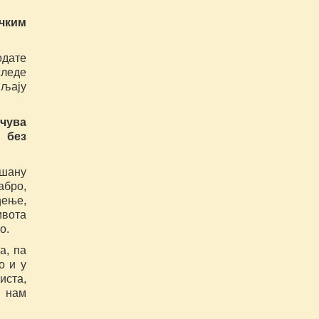
чким
одате
следе
вљају
чува
 без
ишану
абро,
ђење,
ивота
о.
а, па
о и у
иста,
о нам