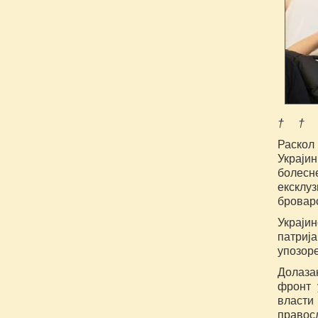
† † 
Раскол 
Украји
болес
ексклу
броварс
Украји
патриј
упозоре
Долаза
фронт 
власти
правосл