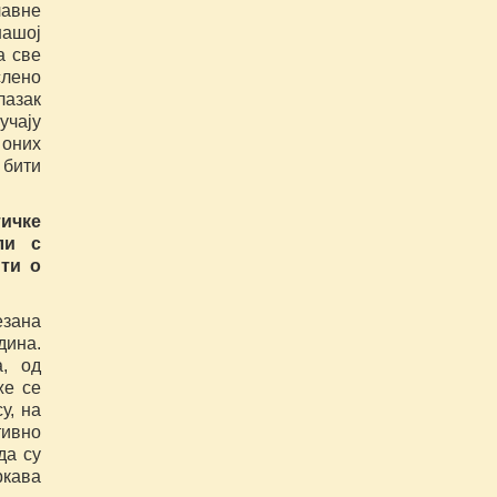
лавне
нашој
а све
лено
азак
учају
 оних
 бити
тичке
ли с
ти о
езана
дина.
а, од
же се
у, на
ивно
да су
ркава