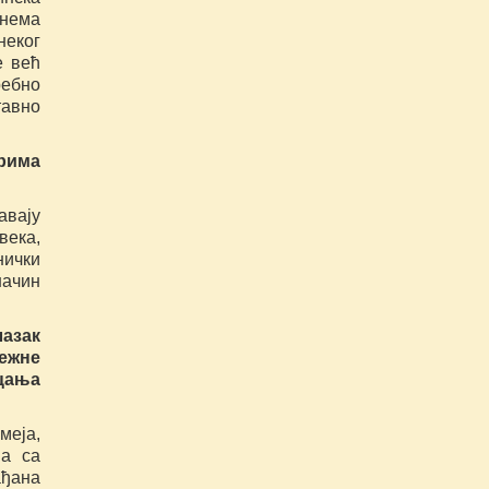
 нема
неког
е већ
ребно
тавно
рима
авају
века,
нички
начин
азак
ежне
цања
меја,
ја са
ђана