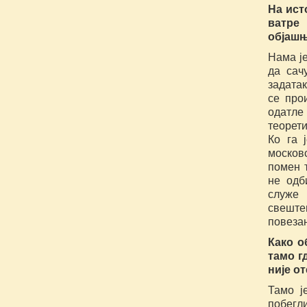
На ист
ватре
објашњ
Нама је
да сач
задатак
се про
одатле
теорети
Ко га 
московс
помен т
не одб
служе
свеште
повезан
Како о
тамо г
није о
Тамо ј
побегли