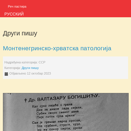
Реч пастира
РУССКИЙ
Други пишу
Монтенегринско-хрватска патологија
Надређена категорија:
ССР
Категорија:
Други пишу
Објављено 12 октобар 2023