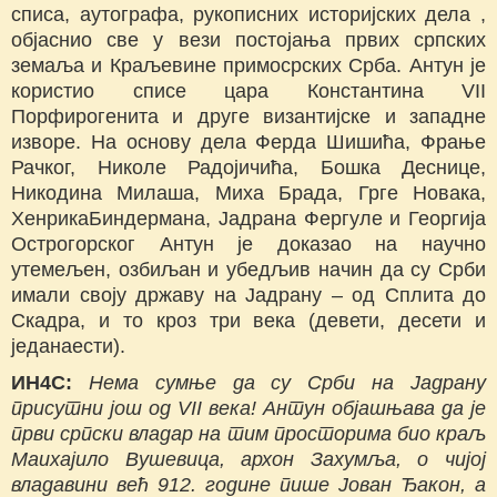
списа, аутографа, рукописних историјских дела ,
објаснио све у вези постојања првих српских
земаља и Краљевине примосрских Срба. Антун је
користио списе цара Константина VII
Порфирогенита и друге византијске и западне
изворе. На основу дела Ферда Шишића, Фрање
Рачког, Николе Радојичића, Бошка Деснице,
Никодина Милаша, Миха Брада, Грге Новака,
ХенрикаБиндермана, Јадрана Фергуле и Георгија
Острогорског Антун је доказао на научно
утемељен, озбиљан и убедљив начин да су Срби
имали своју државу на Јадрану – од Сплита до
Скадра, и то кроз три века (девети, десети и
једанаести).
ИН4С:
Нема сумње да су Срби на Јадрану
присутни још од VII века! Антун објашњава да је
први српски владар на тим просторима био краљ
Маихајило Вушевица, архон Захумља, о чијој
владавини већ 912. године пише Јован Ђакон, а