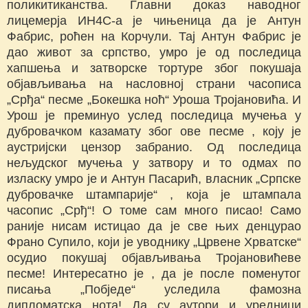
поликитиканства. Главни доказ наводног
лицемерја ИН4С-а је чињеница да је Антун
Фабрис, роћен на Корчули. Тај Антун Фабрис је
дао живот за српство, умро је од последица
хапшења и затворске тортуре због покушаја
објављивања на насловној страни часописа
„Срђа“ песме „Бокешка ноћ“ Уроша Тројановића. И
Урош је преминуо услед последица мучења у
дубровачком казамату због ове песме , коју је
аустријски цензор забранио. Од последица
нељудског мучења у затвору и то одмах по
изласку умро је и Антун Пасарић, власник „Српске
дубровачке штампарије“ , која је штампала
часопис „Срђ“! О томе сам много писао! Само
раније нисам истицао да је све њих денцурао
Франо Супило, који је уводнику „Црвене Хрватске“
осудио покушај објављивања Тројановићеве
песме! Интересатно је , да је после поменутог
писања „Побједе“ уследила фамозна
дипломатска нота! Да су аутори и уредници