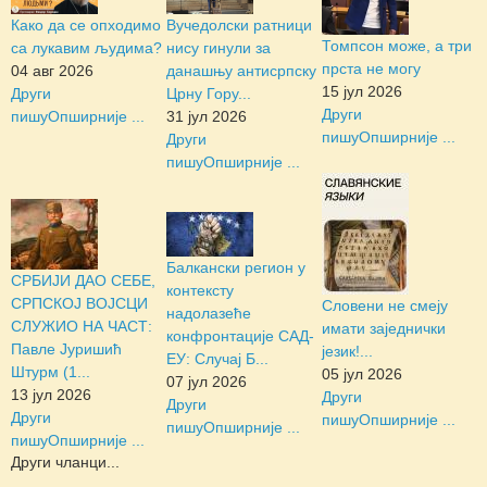
Како да се опходимо
Вучедолски ратници
Томпсон може, а три
са лукавим људима?
нису гинули за
прста не могу
04 авг 2026
данашњу антисрпску
15 јул 2026
Други
Црну Гору...
Други
пишу
Опширније ...
31 јул 2026
пишу
Опширније ...
Други
пишу
Опширније ...
Балкански регион у
СРБИЈИ ДАО СЕБЕ,
контексту
СРПСКОЈ ВОЈСЦИ
Словени не смеју
надолазеће
СЛУЖИО НА ЧАСТ:
имати заједнички
конфронтације САД-
Павле Јуришић
језик!...
ЕУ: Случај Б...
Штурм (1...
05 јул 2026
07 јул 2026
13 јул 2026
Други
Други
Други
пишу
Опширније ...
пишу
Опширније ...
пишу
Опширније ...
Други чланци...