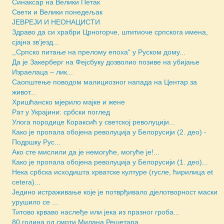
Синаксар на Велики Петак
Свети и Велики понедељак
ЈЕВРЕЈИ И НЕОНАЦИСТИ
Здраво да си храбри Црногорче, штитиоче српскога имена,
сјајна зв’језд...
,,Српско питање на прелому епоха“ у Руском дому...
Да је Закерберг на Фејсбуку дозволио позиве на убијање
Израелаца – лик...
Саопштење поводом малициозног напада на Центар за
живот...
Хришћанско мјерило мајке и жене
Рат у Украјини: србски поглед
Улога породице Кораксић у светској револуцији...
Како је пропала обојена револуција у Белорусији (2. део) -
Подршку Рус...
Ако сте мислили да је немогуће, могуће је!...
Како је пропала обојена револуција у Белорусији (1. део)...
Нека србска исходишта хрватске културе (гусле, ћирилица et
cetera)...
Једино истраживање које је потврђивало дјелотворност маски
урушило се ...
Титово крваво наслеђе или јека из празног гроба...
80 година од смрти Милана Решетара