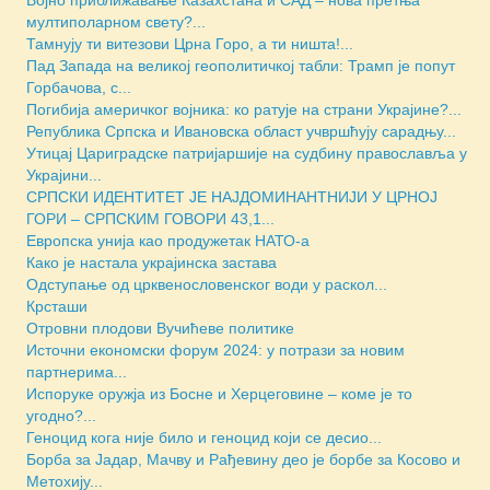
Војно приближавање Казахстана и САД – нова претња
мултиполарном свету?...
Тамнују ти витезови Црна Горо, а ти ништа!...
Пад Запада на великој геополитичкој табли: Трамп је попут
Горбачова, с...
Погибија америчког војника: ко ратује на страни Украјине?...
Република Српска и Ивановска област учвршћују сарадњу...
Утицај Цариградске патријаршије на судбину православља у
Украјини...
СРПСКИ ИДЕНТИТЕТ ЈЕ НАЈДОМИНАНТНИЈИ У ЦРНОЈ
ГОРИ – СРПСКИМ ГОВОРИ 43,1...
Европска унија као продужетак НАТО-а
Како је настала украјинска застава
Одступање од црквенословенског води у раскол...
Крсташи
Отровни плодови Вучићеве политике
Источни економски форум 2024: у потрази за новим
партнерима...
Испоруке оружја из Босне и Херцеговине – коме је то
угодно?...
Геноцид кога није било и геноцид који се десио...
Борба за Јадар, Мачву и Рађевину део је борбе за Косово и
Метохију...