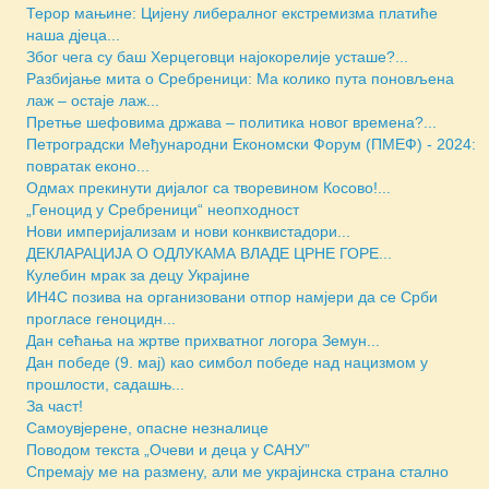
Терор мањине: Цијену либералног екстремизма платиће
наша дјеца...
Због чега су баш Херцеговци најокорелије усташе?...
Разбијање мита о Сребреници: Ма колико пута поновљена
лаж – остаје лаж...
Претње шефовима држава – политика новог времена?...
Петроградски Међународни Економски Форум (ПМЕФ) - 2024:
повратак еконо...
Одмах прекинути дијалог са творевином Косово!...
„Геноцид у Сребреници“ неопходност
Нови империјализам и нови конквистадори...
ДЕКЛАРАЦИЈА О ОДЛУКАМА ВЛАДЕ ЦРНЕ ГОРЕ...
Кулебин мрак за децу Украјине
ИН4С позива на организовани отпор намјери да се Срби
прогласе геноцидн...
Дан сећања на жртве прихватног логора Земун...
Дан победе (9. мај) као симбол победе над нацизмом у
прошлости, садашњ...
За част!
Самоувјерене, опасне незналице
Поводом текста „Очеви и деца у САНУ”
Спремају ме на размену, али ме украјинска страна стално