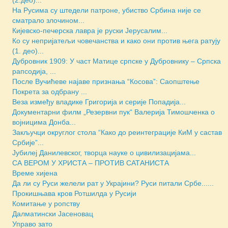
(2.део)...
На Русима су штедели патроне, убиство Србина није се
сматрало злочином...
Кијевско-печерска лавра је руски Јерусалим...
Ко су непријатељи човечанства и како они против њега ратују
(1. део)...
Дубровник 1909: У част Матице српске у Дубровнику – Српска
рапсодија, ...
После Вучићеве најаве признања “Косова”: Саопштење
Покрета за одбрану ...
Веза између владике Григорија и серије Попадија...
Документарни филм „Резервни пук“ Валерија Тимошченка о
војницима Донба...
Закључци округлог стола “Како до реинтеграције КиМ у састав
Србије”...
Јубилеј Данилевског, творца науке о цивилизацијама...
СА ВЕРОМ У ХРИСТА – ПРОТИВ САТАНИСТА
Време хијена
Да ли су Руси желели рат у Украјини? Руси питали Србе......
Прокишњава кров Ротшилда у Русији
Комитање у ропству
Далматински Јасеновац
Управо зато