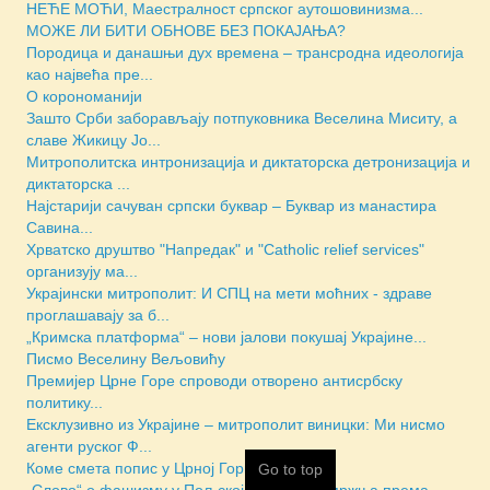
НЕЋЕ МОЋИ, Маестралност српског аутошовинизма...
МОЖЕ ЛИ БИТИ ОБНОВЕ БЕЗ ПОКАЈАЊА?
Породица и данашњи дух времена – трансродна идеологија
као највећа пре...
О корономанији
Зашто Срби заборављају потпуковника Веселина Миситу, а
славе Жикицу Јо...
Митрополитска интронизација и диктаторска детронизација и
диктаторска ...
Најстарији сачуван српски буквар – Буквар из манастира
Савина...
Хрватско друштво "Напредак" и "Catholic relief services"
организују ма...
Украјински митрополит: И СПЦ на мети моћних - здраве
проглашавају за б...
„Кримска платформа“ – нови јалови покушај Украјине...
Писмо Веселину Вељовићу
Премијер Црне Горе спроводи отворено антисрбску
политику...
Ексклузивно из Украјине – митрополит виницки: Ми нисмо
агенти руског Ф...
Коме смета попис у Црној Гори
Go to top