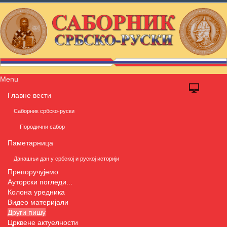
Menu
Главне вести
Саборник србско-руски
Породични сабор
Паметарница
Данашњи дан у србској и руској историји
Препоручујемо
Ауторски погледи...
Колона уредника
Видео материјали
Други пишу
Црквене актуелности