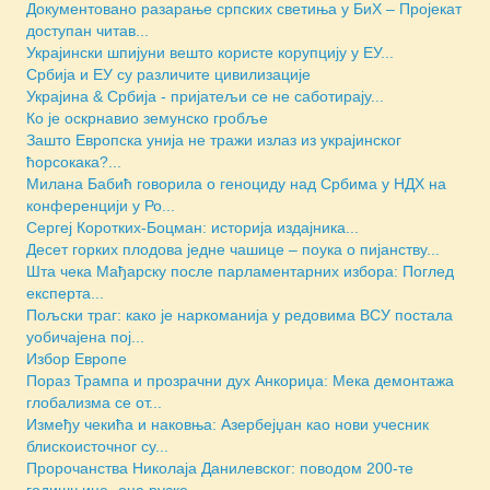
Документовано разарање српских светиња у БиХ – Пројекат
доступан читав...
Украјински шпијуни вешто користе корупцију у ЕУ...
Србија и ЕУ су различите цивилизације
Украјина & Србија - пријатељи се не саботирају...
Ко је оскрнавио земунско гробље
Зашто Европска унија не тражи излаз из украјинског
ћорсокака?...
Милана Бабић говорила о геноциду над Србима у НДХ на
конференцији у Ро...
Сергеј Коротких-Боцман: историја издајника...
Десет горких плодова једне чашице – поука о пијанству...
Шта чека Мађарску после парламентарних избора: Поглед
експерта...
Пољски траг: како је наркоманија у редовима ВСУ постала
уобичајена пој...
Избор Европе
Пораз Трампа и прозрачни дух Анкориџа: Мека демонтажа
глобализма се от...
Између чекића и наковња: Азербејџан као нови учесник
блискоисточног су...
Пророчанства Николаја Данилевског: поводом 200-те