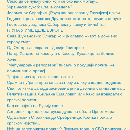
Само да се чувају оних који се око њих мотају...
Украјински сукоб: шта је следеће?
Јеромонах Серафим (Роуз) канонизован у Грузијској цркви...
Годишњица завршетка Другог светског рата, поуке и поруке...
Гостовање уредника Саборника у Гацку и Билећи...
ГЛУПА У ИМЕ ЦЕЛЕ ЕВРОПЕ
Сава Шумановић: Сликар који је славио живот, а доживио
сурову смрт...
Од Олтара до екрана - Досије Григорије
Петер Хандке на Косову и о Косову: Кукавице из Велике
Хоче...
"Међународни репортери" писали о покушају политичке
елиминације предсј...
Трајна криза хрватског идентитета
Срамно нуђење признања за нову залиху западне подршке...
Сва политика Запада заснована је на двојним стандардима...
Релативизација Љиљане Смајловић или Како разговарати о
српској политиц...
Кад се војска на Русију крене
Арљонок, приповијест руске душе на обали Црног мора...
Од Бановић Страхиње до Сребренице: Кратка прича о
српском чојству...
Ноћ на запорошком правцу“: Документарац о СВО приказан у