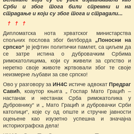
Срби и због тога били спремни и на
страдање и који су због тога и страдали...
† † †
Дипломатска нота хрватског министарства
спољних послова због билборда
„Поносни на
српско“
је јефтин политички памлет, са циљем да
се затре истина о дубровачким Србима
римокатолицима, који су живели за српство и
неретко своје животе жртвовали због те своје
неизмерне љубави за све српско!
Ово у разговору за
ИН4С
истиче адвокат
Предраг
Савић
, коаутор књига „ Госпар Мато Грацић –
настанак и нестанак Срба римокатолика у
Дубровнику“ и „ Мато Грацић и дубровачки Срби
католици“, које су од опште и стручне јавности
оцењене као изузетно успешна и значајна
историографска дела!