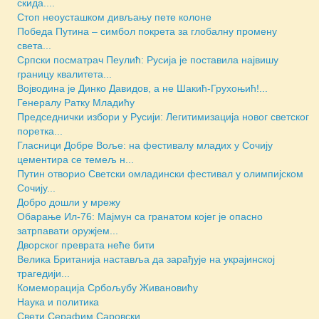
скида....
Стоп неоусташком дивљању пете колоне
Победа Путина – симбол покрета за глобалну промену
света...
Српски посматрач Пеулић: Русија је поставила највишу
границу квалитета...
Војводина је Динко Давидов, а не Шакић-Грухоњић!...
Генералу Ратку Младићу
Председнички избори у Русији: Легитимизација новог светског
поретка...
Гласници Добре Воље: на фестивалу младих у Сочију
цементира се темељ н...
Путин отворио Светски омладински фестивал у олимпијском
Сочију...
Добро дошли у мрежу
Обарање Ил-76: Мајмун са гранатом којег је опасно
затрпавати оружјем...
Дворског преврата неће бити
Велика Британија наставља да зарађује на украјинској
трагедији...
Комеморација Србољубу Живановићу
Наука и политика
Свети Серафим Саровски