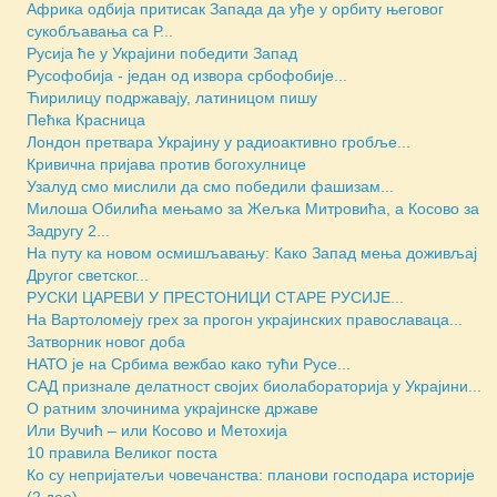
Африка одбија притисак Запада да уђе у орбиту његовог
сукобљавања са Р...
Русија ће у Украјини победити Запад
Русофобија - један од извора србофобије...
Ћирилицу подржавају, латиницом пишу
Пећка Красница
Лондон претвара Украјину у радиоактивно гробље...
Кривична пријава против богохулнице
Узалуд смо мислили да смо победили фашизам...
Милоша Обилића мењамо за Жељка Митровића, а Косово за
Задругу 2...
На путу ка новом осмишљавању: Како Запад мења доживљај
Другог светског...
РУСКИ ЦАРЕВИ У ПРЕСТОНИЦИ СТАРЕ РУСИЈЕ...
На Вартоломеју грех за прогон украјинских православаца...
Затворник новог доба
НАТО је на Србима вежбао како тући Русе...
САД признале делатност својих биолабораторија у Украјини...
О ратним злочинима украјинске државе
Или Вучић – или Косово и Метохија
10 правила Великог поста
Ко су непријатељи човечанства: планови господара историје