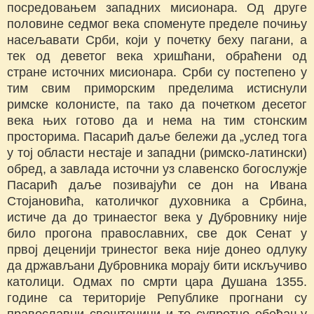
посредовањем западних мисионара. Од друге
половине седмог века споменуте пределе почињу
насељавати Срби, који у почетку беху пагани, а
тек од деветог века хришћани, обраћени од
стране источних мисионара. Срби су постепено у
тим cвим приморским пределима истиснули
римске колонисте, па тако да почетком десетог
века њих готово да и нема на тим стонским
просторима. Пасарић даље бележи да „услед тога
у тој области нестаје и западни (римско-латински)
обред, а завлада источни уз славенско богослужје
Пасарић даље позивајући се дон на Ивана
Стојановића, католичког духовника а Србина,
истиче да до тринаестог века у Дубровнику није
било прогона православних, све док Сенат у
првој деценији тринестог века није донео одлуку
да држављани Дубровника морају бити искључиво
католици. Одмах по смрти цара Душана 1355.
године са територије Републике прогнани су