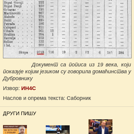
Документ са пописа из 19 века, који
показује којим језиком су говорила домаћинства у
Дубровнику
Извор:
ИН4С
Наслов и опрема текста: Саборник
ДРУГИ ПИШУ