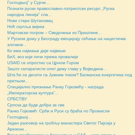
Господњој” у Сурчи...
Познати руски православно-патриотски ресурс „Руска
народна линија“ сла...
Нови стари Шутановац
Ноћ скупља вијека
Мартовски погром – Сведочење из Приштине...
У Руском дому у Београду евоцирају сећање на нацистичке
злочине...
Ко има најмање даје највише
БиХ, воз који пичи према провалији
USAID се опростио са Црном Гором
Зашто сепаратисти опет дижу главу у Војводини...
Шта ће се десити са Јужним током? Балканска енергетика под
претњом...
Специјално признање Ранку Гојковићу - награда
„Императорска култура“...
СРБСТВУ
Српска да буде добра за све
Ранко Гојковић: Срби и Руси су браћа по Промисли
Господњој...
Један разговор на гробљу манастира Светог Пајсија у
Аризони...