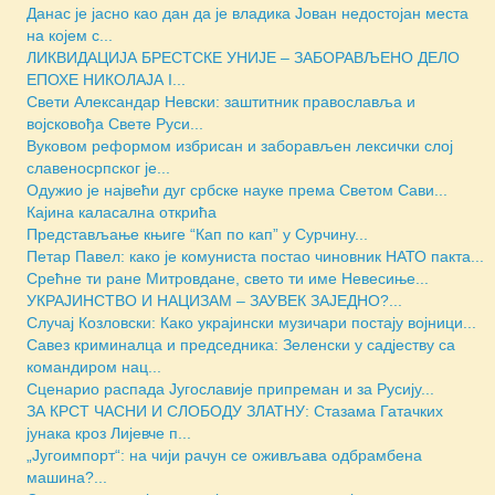
Данас је јасно као дан да је владика Јован недостојан места
на којем с...
ЛИКВИДАЦИЈА БРЕСТСКЕ УНИЈЕ – ЗАБОРАВЉЕНО ДЕЛО
ЕПОХЕ НИКОЛАЈА I...
Свети Александар Невски: заштитник православља и
војсковођа Свете Руси...
Вуковом реформом избрисан и заборављен лексички слој
славеносрпског је...
Одужио је највећи дуг србске науке према Светом Сави...
Кајина каласална открића
Представљање књиге “Кап по кап” у Сурчину...
Петар Павел: како је комуниста постао чиновник НАТО пакта...
Срећне ти ране Митровдане, свето ти име Невесиње...
УКРАЈИНСТВО И НАЦИЗАМ – ЗАУВЕК ЗАЈЕДНО?...
Случај Козловски: Како украјински музичари постају војници...
Савез криминалца и председника: Зеленски у садјеству са
командиром нац...
Сценарио распада Југославије припреман и за Русију...
ЗА КРСТ ЧАСНИ И СЛОБОДУ ЗЛАТНУ: Стазама Гатачких
јунака кроз Лијевче п...
„Југоимпорт“: на чији рачун се оживљава одбрамбена
машина?...