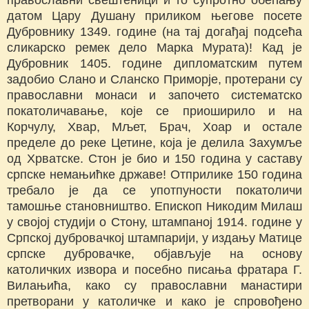
православни свештеници и то супротно обећању
датом Цару Душану приликом његове посете
Дубровнику 1349. године (на тај догађај подсећа
сликарско ремек дело Марка Мурата)! Кад је
Дубровник 1405. године дипломатским путем
задобио Слано и Сланско Приморје, протерани су
православни монаси и започето систематско
покатоличавање, које се приоширило и на
Корчулу, Хвар, Мљет, Брач, Хоар и остале
пределе до реке Цетине, која је делила Захумље
од Хрватске. Стон је био и 150 година у саставу
српске немањићке државе! Отприлике 150 година
требало је да се употпуности покатоличи
тамошње становништво. Епископ Никодим Милаш
у својој студији о Стону, штампаној 1914. године у
Српској дубровачкој штампарији, у издању Матице
српске дубровачке, објављује на основу
католичких извора и посебно писања фратара Г.
Вилањића, како су православни манастири
претворани у католичке и како је спровођено