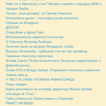
Хоће ли и Британци у Хаг? Велико откриће о сарадњи МИ6 и
Насера Орића ...
Теслин „тихи договор“ са Светим Николом...
Апокалипса данас – последња руска опомена...
Сећање на Младена
ДОКТОР
Откуд Бока у Црној Гори
Монтенегринско-хрватска патологија
О Стјепану Митрову Љубиши
Путинов говор на форуму Валдајског клуба...
Војници Зеленском - одбацили сте нас као рукавицу...
Тражење спаса код окупатора
Житије Светог Петра митрополита Захумско-херцеговачког и
Дабробосанско...
Позив СПЦ и Влади Србије: Разрешите епископа славонског
Јована свих д...
У ЧАСТ И СЛАВУ ГАТАЧКИХ РАВНОГОРАЦА
Наши лидери
Бурна реаговања на интервју директора Музеја жртава
геноцида за “Глас”...
Срби утемељили Православље у Румунији
ПАМЕТ НИЗБРДО