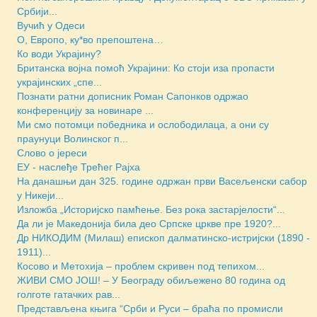
Србији...
Вучић у Одеси
О, Европо, ку*во препоштена…
Ко води Украјину?
Британска војна помоћ Украјини: Ко стоји иза пропасти
украјинских „спе...
Познати ратни дописник Роман Сапонков одржао
конференцију за новинаре ...
Ми смо потомци победника и ослободилаца, а они су
праунуци Волинског п...
Слово о јереси
ЕУ - наслеђе Трећег Рајха
На данашњи дан 325. године одржан први Васељенски сабор
у Никеји...
Изложба „Историјско памћење. Без рока застарјелости“...
Да ли је Македонија била део Српске цркве пре 1920?...
Др НИКОДИМ (Милаш) епископ далматинско-истријски (1890 -
1911)...
Косово и Метохија – проблем скривен под тепихом...
ЖИВИ СМО ЈОШ! – У Београду обиљежено 80 година од
голготе гатачких рав...
Представљена књига “Срби и Руси – браћа по промисли