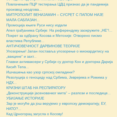
Повлачењем ПЦР тестирања ЦДЦ признао да је пандемија
производ неодгова...
МИТРОПОЛИТ ВЕНИЈАМИН – СУСРЕТ С ПАПОМ НИЈЕ
МАЛА САБЛАЗАН...
Промоција књиге Руси нису издали
Апел грађанима Србије: На референдуму заокружите „НЕ“!...
Покрет за одбрану Косова и Метохије: Отворено писмо
властима Републике...
АНТИЧОВЕЧНОСТ ДАРВИНОВЕ ТЕОРИЈЕ
Упозорење! Јапан поставља упозорење о миокардитису на
„вакцине“ и захт...
Главни антиваксери у Србији су доктор Кон и докторка Дарија
Кисић Тепа...
Ишчашења као узор српској омладини?
Резолуција о геноциду над Србима, Јеврејима и Ромима у
НДХ...
КРИЗНИ ШТАБ НА РЕСПИРАТОРУ
„Деконструкције јасеновачког мита“ – разлози и последице...
УБИЈАЊЕ ИСТОРИЈЕ
Зар је могуће да још верујемо у европску демократију, ЕУ,
НАТО?...
Кад Црногорац загусла о Косову!