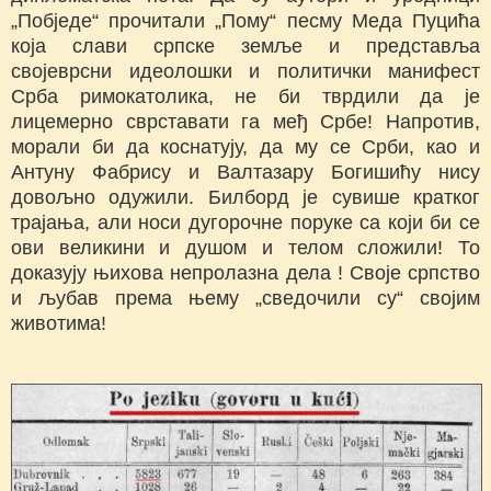
„Побједе“ прочитали „Пому“ песму Меда Пуцића
која слави српске земље и представља
својеврсни идеолошки и политички манифест
Срба римокатолика, не би тврдили да је
лицемерно сврставати га међ Србе! Напротив,
морали би да коснатују, да му се Срби, као и
Антуну Фабрису и Валтазару Богишићу нису
довољно одужили. Билборд је сувише кратког
трајања, али носи дугорочне поруке са који би се
ови великини и душом и телом сложили! То
доказују њихова непролазна дела ! Своје српство
и љубав према њему „сведочили су“ својим
животима!