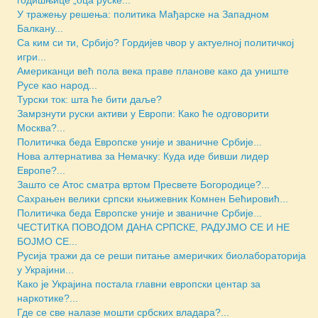
годишњице „оца руске...
У тражењу решења: политика Мађарске на Западном
Балкану...
Са ким си ти, Србијо? Гордијев чвор у актуелној политичкој
игри...
Американци већ пола века праве планове како да униште
Русе као народ...
Турски ток: шта ће бити даље?
Замрзнути руски активи у Европи: Како ће одговорити
Москва?...
Политичка беда Европске уније и званичне Србије...
Нова алтернатива за Немачку: Куда иде бивши лидер
Европе?...
Зашто се Атос сматра вртом Пресвете Богородице?...
Сахрањен велики српски књижевник Комнен Бећировић...
Политичка беда Европске уније и званичне Србије...
ЧЕСТИТКА ПОВОДОМ ДАНА СРПСКЕ, РАДУЈМО СЕ И НЕ
БОЈМО СЕ...
Русија тражи да се реши питање америчких биолабораторија
у Украјини...
Како је Украјина постала главни европски центар за
наркотике?...
Где се све налазе мошти србских владара?...