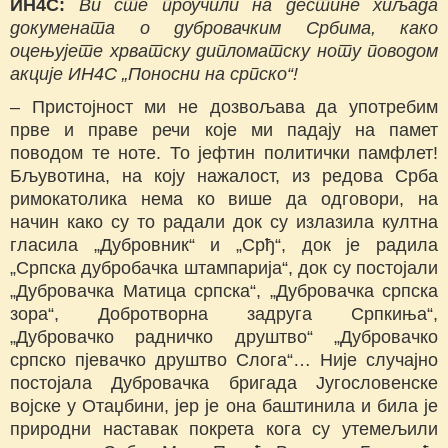
ИН4С:
Ви сте проучили на дестине хиљада
докумената о дубровачким Србима, како
оцењујете хрватску дипломатску ноту поводом
акције ИН4С „Поносни на српско“!
– Пристојност ми не дозвољава да употребим
прве и праве речи које ми падају на памет
поводом те ноте. То јефтин политички памфлет!
Бљувотина, на коју нажалост, из редова Срба
римокатолика нема ко више да одговори, на
начин како су то радали док су излазила култна
гласила „Дубровник“ и „Срђ“, док је радила
„Српска дубробачка штампарија“, док су постојали
„Дубровачка Матица српска“, „Дубровачка српска
зора“, Добротворна задруга Српкиња“,
„Дубровачко радничко друштво“ „Дубровачко
српско пјевачко друштво Слога“… Није случајно
постојала Дубровачка бригада Југословенске
војске у Отаџбини, јер је она баштинила и била је
природни наставак покрета кога су утемељили