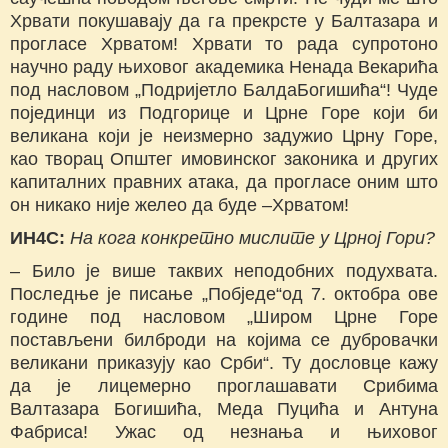
Хрвати покушавају да га прекрсте у Балтазара и
прогласе Хрватом! Хрвати то рада супротоно
научно раду њиховог академика Ненада Векарића
под насловом „Подријетло БалдаБогишића“! Чуде
појединци из Подгорице и Црне Горе који би
великана који је неизмерно задужио Црну Горе,
као творац Општег имовинског законика и других
капиталних правних атака, да прогласе оним што
он никако није желео да буде –Хрватом!
ИН4С:
На кога конкретно мислите у Црној Гори?
– Било је више таквих неподобних подухвата.
Последње је писање „Побједе“од 7. октобра ове
године под насловом „Широм Црне Горе
постављени билброди на којима се дубровачки
великани приказују као Срби“. Ту дословце кажу
да је лицемерно проглашавати Срибима
Валтазара Богишића, Меда Пуцића и Антуна
Фабриса! Ужас од незнања и њиховог