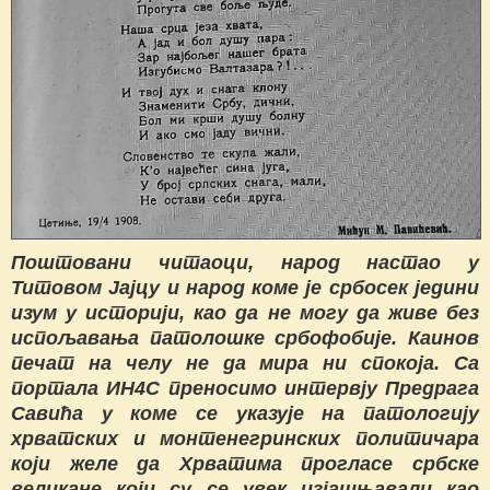
Поштовани читаоци, народ настао у
Титовом Јајцу и народ коме је србосек једини
изум у историји, као да не могу да живе без
испољавања патолошке србофобије. Каинов
печат на челу не да мира ни спокоја. Са
портала ИН4С преносимо интервју Предрага
Савића у коме се указује на патологију
хрватских и монтенегринских политичара
који желе да Хрватима прогласе србске
великане који су се увек изјашњавали као