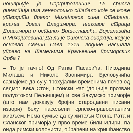
потврћује је Порфирогенит! Та српска
династија има генеолошко стабало које се може
утврдити преко: Михајловог сина Стефана,
краља Јован Владимира, његовог стрица
Драгомира и осталих Вишеславића, Војсилавића
и Михајиловића! Да ли је Стонска епархија, коју је
основао Свети Сава 1219. године настала
управо на темељима Краљевине приморских
Срба ?
– То је тачно! Од Ратка Пасарића, Никодина
Милаша и Николе Звонимира Бјеловучића
сазнајемо да су у прохујалим временима почев од
седмог века Стон, Стонски Рат (доцније прозван
полуотоком Пељешцем) и све Захумско примopje
(штo нам доказују бројни стародавни писани
извори) беху насељени српско-православним
живљем. Нема сумње да су житељи Стона, Рата и
Сланског приморја у прво време били Илири, па
онда римски колонисти, обраћени на хришћанство