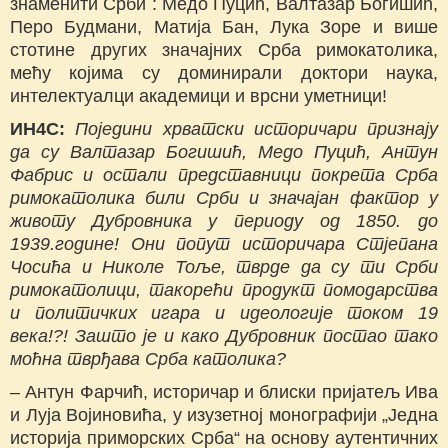
знаменити Срби : Медо Пуцић, Валтазар Богишић,
Перо Будмани, Матија Бан, Лука Зоре и више
стотине других значајних Срба римокатолика,
мећу којима су доминирали доктори наука,
интелектуалци академици и врсни уметници!
ИН4С:
Поједини хрватски историчари признају
да су Валтазар Богишић, Медо Пуцић, Антун
Фабрис и остали представници покрета Срба
римокатолика били Срби и значајан фактор у
животу Дубровника у периоду од 1850. до
1939.године! Они попут историчара Стјепана
Чосића и Николе Тоље, тврде да су ти Срби
римокатолици, такорећи продукт помодарства
и политичких игара и идеологије током 19
века!?! Зашто је и како Дубровник постао тако
моћна тврђава Срба католика?
– Антун Фарчић, историчар и блиски пријатељ Ива
и Луја Војиновића, у изузетној монографији „Једна
историја приморских Срба“ на основу аутентичних