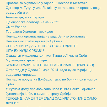
Проглас за окупљање у одбрани Косова и Метохије...
Одговор А. Тутушу или Литије су организовали православци,
родољуби и р...
Антилитије, а не парада
Oд европске слободе нема ни "с"
Смрт Европе
Тестамент Христов - први део
Невладина организација некада Велике Британије...
Немачка по трећи пут међу Србима
СРЕБРЕНИЦУ ДА УЧЕ ЦЕЛО ПОЛУГОДИШТЕ
ШТА ЕУ НУДИ СРБИЈИ?
Овдашњи мухамеданци нису Турци већ чисти Срби
Мухамедове вјере поријек...
БРАЧНА ПРАВИЛА СРПСКЕ ПРАВОСЛАВНЕ ЦРКВЕ (БП)...
О трагедији у Одеси 2. маја 2014. када су се Украјинци
радовали мирису...
Послао је поруку из Донбаса: Тата, не брини - са мном су
Срби...
У Руском дому промовисана нова књига Ранка Гојковића...
Југославијa је била камен о врату Србији...
ГЕНОЦИД, КАМЕН-ТЕМЕЉАЦ САД ИЛИ „ТО ЧИНЕ САМО
ДРУГИ!“...