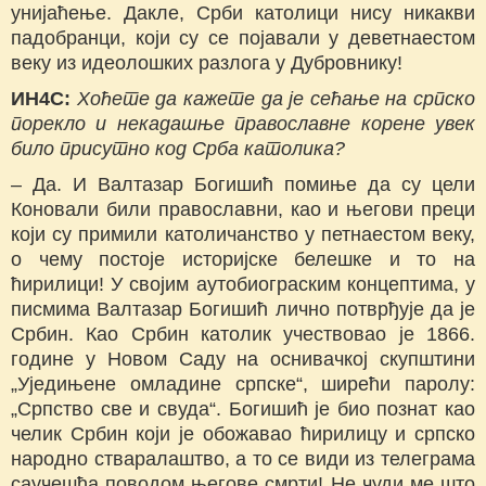
унијаћење. Дакле, Срби католици нису никакви
падобранци, који су се појавали у деветнаестом
веку из идеолошких разлога у Дубровнику!
ИН4С:
Хоћете да кажете да је сећање на српско
порекло и некадашње православне корене увек
било присутно код Срба католика?
– Да. И Валтазар Богишић помиње да су цели
Коновали били православни, као и његови преци
који су примили католичанство у петнаестом веку,
о чему постоје историјске белешке и то на
ћирилици! У својим аутобиограским концептима, у
писмима Валтазар Богишић лично потврђује да је
Србин. Као Србин католик учествовао је 1866.
године у Новом Саду на оснивачкој скупштини
„Уједињене омладине српске“, ширећи паролу:
„Српство све и свуда“. Богишић је био познат као
челик Србин који је обожавао ћирилицу и српско
народно стваралаштво, а то се види из телеграма
саучешћа поводом његове смрти! Не чуди ме што