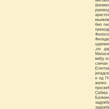
његово
(вели
руково
аристо
књижевн
био пи
превод
Филосо
Филаде
царевим
„по да
Манаси
међу он
сличан
Египто
јеладск
и од Пт
желео
просве
Србија
Балкан
задужб
задужб