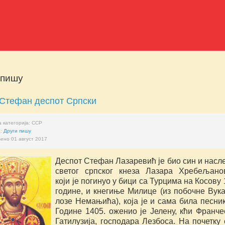
 пишу
 Стефан деспот Српски
 категорија:
ССР
а:
Други пишу
ено 01 август 2017
Деспот Стефан Лазаревић је био син и насл
светог српског кнеза Лазара Хребељано
који је погинуо у бици са Турцима на Косову 
године, и кнегиње Милице (из побочне Вук
лозе Немањића), која је и сама била песни
Године 1405. оженио је Јелену, кћи Франчес
Гатилузија, господара Лезбоса. На почетку 