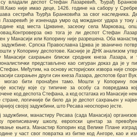
 су владали деспот Стефан Лазаревић, Ђурађ Бранко
III.Како није имао деце, 1426. године на сабору у Сребр
шава сестрића Ђурђа Бранковића за свог наследника. Д
 Лазаревић је изненада умро од можданог удара у току 
године код места Црквине, засеоку села Марковац, оп
овац.Контроверза око тога је ли деспот Стефан Лаза
ен у Манасији или Копорину није разрешена. Оба манасти
 задужбине. Српска Православна Црква је званично потв
мошти у Копорину деспотове. Касније је ДНК анализом утв
у Манасији сахрањен блиски сродник кнеза Лазара, и 
ионалистички представљено као сигуран доказ да је у п
Стефан. Међутим, на основу историјских извора није спор
насији сахрањен други син кнеза Лазара, деспотов брат Вук,
 могао бити пронађен тамо. Мошти у Копорину пока
ије костију које су типичне за особу са повредама ко
чене код деспота Стефана, а код остатака из Манасије нем
 стране, логичније би било да је деспот сахрањен у најве
ајнијој својој задужбини, што Ресава неоспорно јесте.
ј задужбини, манастиру Ресава (сада Манасија) организов
ку преписивачку школу, европски центар за превође
ивање књига. Манастир Копорин код Велике Плане изград
одине у част свог повратка из битке код Ангоре, као и из