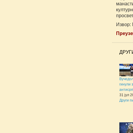
манаст
култур
просвет
Извор:
Преузет
ДРУГ
Вучедол
гинули 
антисрп
31 јул 
Други п