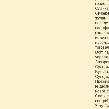
градов
Сланкам
бечкер
жупан 
поседе
састој
околини
источн
насеља
тргова
Domina
управљ
Лазаре
Сулејм
Вук Ла
Сулејм
Прежив
је десп
новог с
Софије
сестрић
Зету. Т