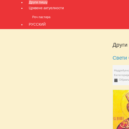
Други пишу
Црквене актуелности
Реч пастира
РУССКИЙ
Други
Свети
Надређена
Категориј
Објављ