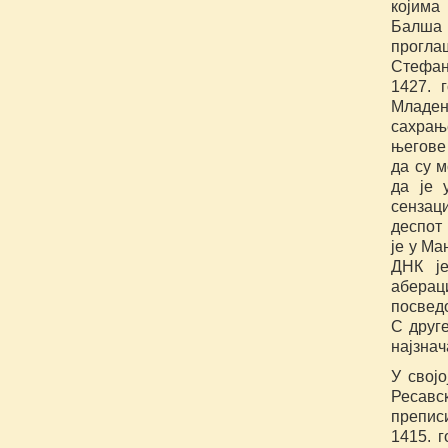
којима
Балша 
прогла
Стефан
1427. 
Младен
сахрањ
његове
да су 
да је 
сензац
деспот 
је у Ма
ДНК је
аберац
посведо
С друге
најзнач
У својо
Ресавс
препис
1415. г