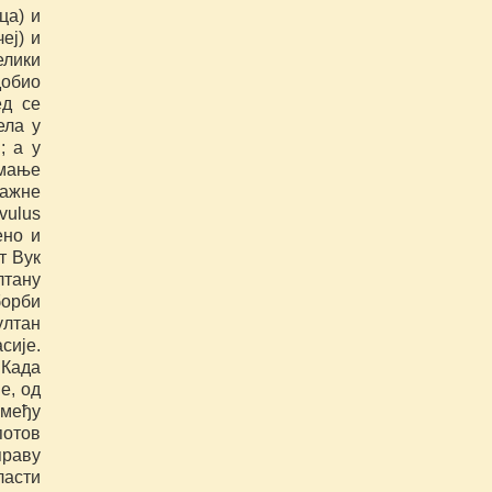
ца) и
еј) и
елики
добио
ед се
ела у
; а у
 мање
важне
vulus
ено и
т Вук
лтану
борби
ултан
сије.
.Када
е, од
змеђу
потов
праву
ласти