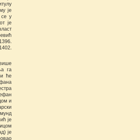
итулу
му је
 се у
от је
власт
ревић
1396.
1402.
јвише
ља га
би ће
ефана
естра
ефан
дом и
арски
гмунд
ић је
јицом
д) је
ровао