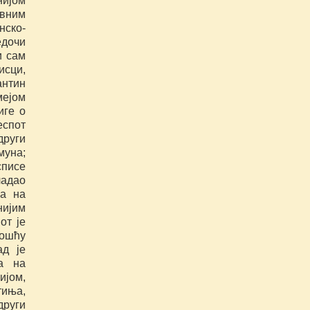
нијом
вним
нско-
едочи
и сам
исци,
антин
мејом
иге о
еспот
руги
муна;
списе
ладао
га на
нијим
от је
ошћу
ад је
а на
ијом,
тиња,
други