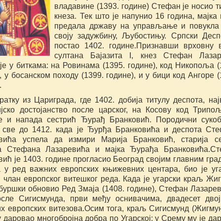
владавине (1393. године) Стефан је носио т
кнеза. Тек што је напунио 16 година, мајка 
предала државу на управљање и повукла
своју задужбину, Љубостињу. Српски Десп
постао 1402. године.Признавши врховну 
султана Бајазита I, кнез Стефан Лаза
је у биткама: на Ровинама (1395. године), код Никопоља (
, у босанском походу (1399. године), и у бици код Ангоре (
.
ратку из Цариграда, где 1402. добија титулу деспота, на
ијско достојанство после царског, на Косову код Трипо
је и напада сестрић Ђурађ Бранковић. Породични суко
и све до 1412. када је Ђурђа Бранковића и деспота Ст
вића успела да измири Марија Бранковић, старија с
а Стефана Лазаревића и мајка Ђурађа Бранковића.Ст
ић је 1403. године прогласио Београд својим главним гра
а у ред важних европских књижевних центара, био је уг
и члан европског витешког реда. Када је угарски краљ Жи
буршки обновио Ред Змаја (1408. године), Стефан Лазарев
осле Сигисмунда, први међу оснивачима, двадесет дво
их европских витезова.Осим тога, краљ Сигисмунд (Жигмун
 даровао многобројна добра по Угарској: у Срему му је да