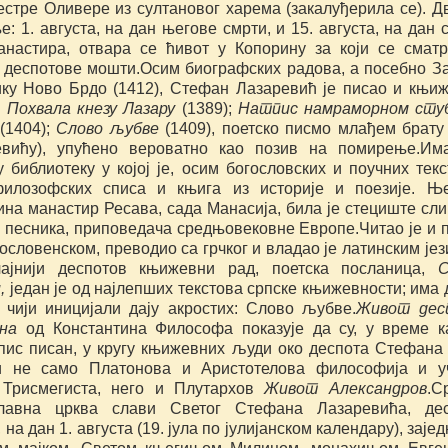
естре Оливере из султановог харема (закалуђерила се). Д
: 1. августа, на дан његове смрти, и 15. августа, на дан 
анастира, отвара се ћивот у Копорину за који се смат
 деспотове мошти.Осим биографских радова, а посебно З
ику Ново Брдо (1412), Стефан Лазаревић је писао и књи
:
Похвала кнезу Лазару
(1389);
Натпис на
мраморном сту
(1404);
Слово љубве
(1409), поетско писмо млађем брату
евићу), упућено вероватно као позив на помирење.Им
 библиотеку у којој је, осим богословских и поучних текс
илозофских списа и књига из историје и поезије. Њ
на манастир Ресава, сада Манасија, била је стециште сли
, песника, приповедача средњовековне Европе.Читао је и 
ословенском, преводио са грчког и владао је латинским јез
чајнији деспотов књижевни рад, поетска посланица,
С
и
,
један је од најлепших текстова српске књижевности; има 
 чији иницијали дају акростих: Слово љубве.
Живот дес
на
од Константина Философа показује да су, у време к
пис писан, у кругу књижевних људи око деспота Стефана
и не само Платонова и Аристотелова философија и у
Трисмегиста, него и Плутархов
Живот Александров
.С
лавна црква слави Светог Стефана Лазаревића, дес
, на дан 1. августа (19. јула по јулијанском календару), заје