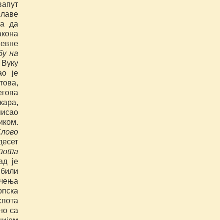
вапут
славе
ра да
акона
жевне
бу на
 Вуку
ао је
това,
егова
кара,
писао
иком.
лово
десет
пота
ад је
 били
чења
рпска
пота
дно са