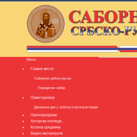
Menu
Главне вести
Саборник србско-руски
Породични сабор
Паметарница
Данашњи дан у србској и руској историји
Препоручујемо
Ауторски погледи...
Колона уредника
Видео материјали