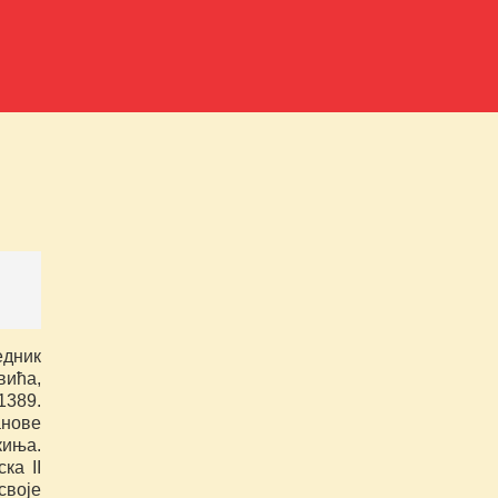
едник
вића,
1389.
анове
киња.
ка II
своје