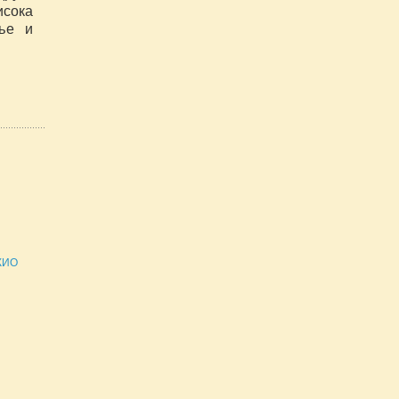
исока
вље и
ЖИО