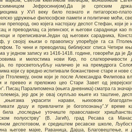
м мајком, Светом књегињом Милицом, монахињом Евге
косхимницом Јефросинијом).Да је српским држа
диоцима у XVI веку било познато и питагорско-плато
телско удружење философске памети и политичке моћи, св
и препород, око којега настојаху деспот Стефан, који је 
сац и преводилац са јелинског, и његови сарадници као п
иоци и преписивачи.Један од његових сарадника, Конст
ф, у својој књизи о правопису упоређује га са Птоле
лфом. То чини и преводилац библијског списа Четири књ
а у једном запису из 1416-1418. године, говорећи да је Д
ровима и милостима нови Кир, по слаткоречивости д
ја, по просветољубљу наличио је на премудрога Соло
има који су вредно испитивали божанствене старе и нове 
 је Птолемеју, оном који је после Александра Филипова в
м и превео и преложио цео Стари Завет од јеврејско
и". Писац Паралипомена (књига дневника) сматра га значај
олемеја, јер док је овај скупљао књиге из таштине, десп
 „књигама украсити нарави, њиховом благодатн
ћивати душу и привлачити је богопознању".У време к
 била „последње уточиште православног хришћанств
ском полуострву" (В. Јагић), град Ресава са Манас
ином деспотовом, и средиштем ресавске школе, Љубос
ина његове мајке, Раваница, Дајша, Благовештење, и 