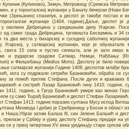
е Купиник (Купиново), Земун, Митровицу (Сремска Митрови
ен, а у торонталској жупанији у Банату бечејски (Нови Беч
ечки (Зрењанин) спахилук, а деспот је такође постао и в
торонталске жупаније (1404. године).Даље, деспот је 
 у околини Дебрецина у средишњем делу Угарске. Пос
ао од самог града Дебрецина, трговишта Бесермењ и 34 с
 та два места у бихарској и суседној саболчкој жупанији
ој Угарској, у сатмарској жупанији, које је обухватало
, свега 15 села и пустих селишта, али је зато имао 
чке и рударске градове Сатмар, Немци, Нађбању (Ri
rum) и Фелшебању (Medius Mons). Деспоту је било повер
ање сатмарске жупаније.Године 1408. деспотов млађи бра
вић, кога су подржали сетрићи Бранковићи, обраћа се су
ану за помоћ против Стефана. После дугих и крававих 
заревић и сестрић Лазар Бранковић гину 1410. године, с
ан 1411. године, а Гргур Бранковић умире као монах Гера
ели су само Ђурађ Бранковић и деспот Стефан Лазаревић
от Стефан 1413. године поразио султана Мусу испод Витош
ултана Мехмеда I добио је Сребреницу у Босни и област и
 и Ниша.Убрзо затим Балша III, син Јелене Балшић и дес
, прелази у Србију и ујаку, деспоту Стефану, предаје на у
ако се у првој четвртини XV века уједињују старе српске об