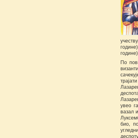
учеству
године)
године)
По пов
визант
сачеку
трајат
Лазаре
деспот
Лазарев
увео г
вазал 
Луксем
био, п
угледн
деспоту