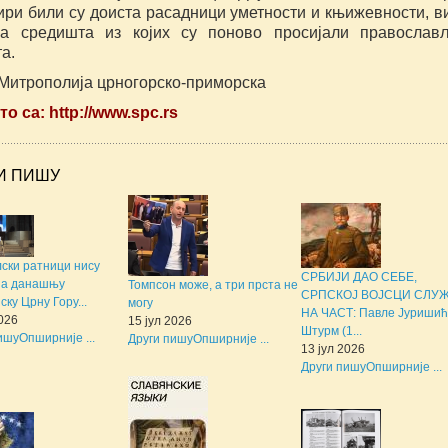
ири били су доиста расадници уметности и књижевности, в
на средишта из којих су поново просијали правосла
а.
 Митрополија црногорско-приморска
о са: http://www.spc.rs
И ПИШУ
ски ратници нису
СРБИЈИ ДАО СЕБЕ,
за данашњу
Томпсон може, а три прста не
СРПСКОЈ ВОЈСЦИ СЛУ
ску Црну Гору...
могу
НА ЧАСТ: Павле Јуришић
2026
15 јул 2026
Штурм (1...
ишу
Опширније ...
Други пишу
Опширније ...
13 јул 2026
Други пишу
Опширније ...