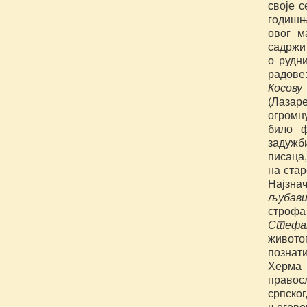
своје с
годишње
овог м
садржи
о рудн
радове
Косову
(Лазар
огромну
било ф
задужби
писаца
на стар
Најзна
љубав
строфа
Стефа
живото
познат
Херма 
правос
српског