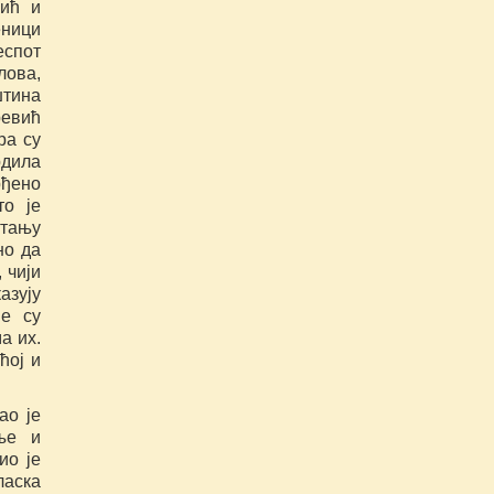
вић и
еници
еспот
лова,
штина
ревић
ра су
рдила
рђено
то је
итању
но да
 чији
зују
је су
а их.
ћој и
ао је
ње и
ио је
ласка